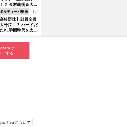
8.0
！？ 金村義明＆大塚
6更
二が語る歴代監督エ
ポルティーバ動画
202
新
ソード
高校野球】部員全員
6.0
大号泣！？ ハードだ
8.0
たPL学園時代を支え
6更
ものとは
新
agramで
ローする
Sportivaについて