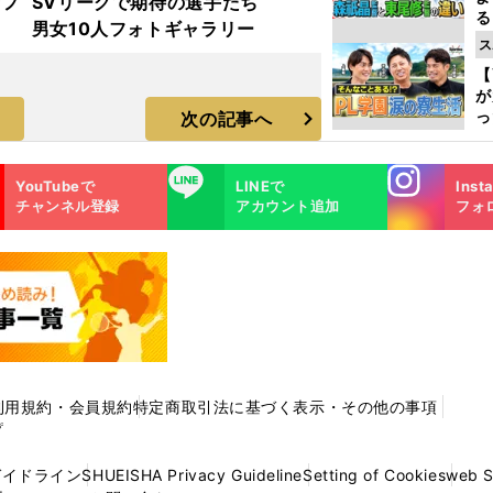
着フ
SVリーグで期待の選手たち
る
男女10人フォトギャラリー
光
ス
ピ
【
が
っ
次の記事へ
た
Instagra
LINE
YouTubeで
LINEで
Inst
m
チャンネル登録
アカウント追加
フォ
利用規約・会員規約
特定商取引法に基づく表示・その他の事項
プ
ガイドライン
SHUEISHA Privacy Guideline
Setting of Cookies
web 