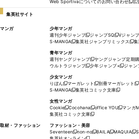
Web Sportivaについてのお問い合わせ
広
し
新
い
し
集英社サイト
ウ
い
ィ
ウ
マンガ
少年マンガ
ン
ィ
週刊少年ジャンプ
ジャンプSQ
Vジャン
ド
ン
新
新
S-MANGA
集英社ジャンプリミックス
集
ウ
ド
新
し
し
新
で
ウ
し
い
い
し
青年マンガ
開
で
い
ウ
ウ
い
週刊ヤングジャンプ
ヤングジャンプ定期
新
く
開
ウ
ィ
ィ
ウ
ウルトラジャンプ
少年ジャンプ+
ジャン
新
し
新
く
ィ
ン
ン
ィ
し
い
し
ン
ド
ド
ン
少女マンガ
い
ウ
い
ド
ウ
ウ
ド
りぼん
マーガレット
別冊マーガレット
新
新
新
ウ
ィ
ウ
ウ
で
で
ウ
S-MANGA
集英社コミック文庫
し
新
し
新
ィ
ン
ィ
で
開
開
で
い
し
い
し
ン
ド
ン
女性マンガ
開
く
く
開
ウ
い
ウ
い
ド
ウ
ド
Cookie
Cocohana
office YOU
マンガM
く
く
新
新
新
ィ
ウ
ィ
ウ
ウ
で
ウ
集英社コミック文庫
し
新
し
し
ン
ィ
ン
ィ
で
開
で
い
し
い
い
ド
ン
ド
ン
取材・ファッション
ファッション・美容
開
く
開
ウ
い
ウ
ウ
ウ
ド
ウ
ド
Seventeen
non-no
BAILA
MAQUIA
S
く
く
新
新
新
新
ィ
ウ
ィ
ィ
で
ウ
で
ウ
集英社オンライン