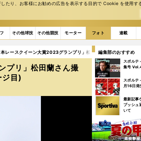
たり、お客様にお勧めの広告を表⽰する⽬的で Cookie を使⽤す
フ
その他球技
その他競技
モーター
フォト
連載
本レースクイーン大賞2023グランプリ」松田蘭さん撮り下ろしギャラ
編集部のおすすめ
スポルテ
ランプリ」松田蘭さん撮
集号 Vol
ージ目)
スポルテ
月16日発
最新記事
プッシュ
いて