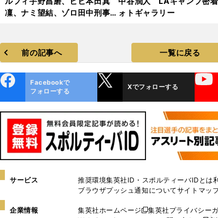
ルフィ宇野昌磨、ビビ本田真
中谷潤人 LAキャンプ密
凜、ナミ望結、ゾロ田中刑事...
ォトギャラリー
『ワンピース・オン・アイス』
2024・フォトギャラリー
前の記事へ
一覧に戻る
ebo
X
YouTube
Facebookで
Xでフォローする
ok
フォローする
サービス
推奨環境
集英社ID・スポルティーバIDとは
ブラウザプッシュ通知について
サイトマッ
企業情報
集英社ホームページ
集英社プライバシー
新