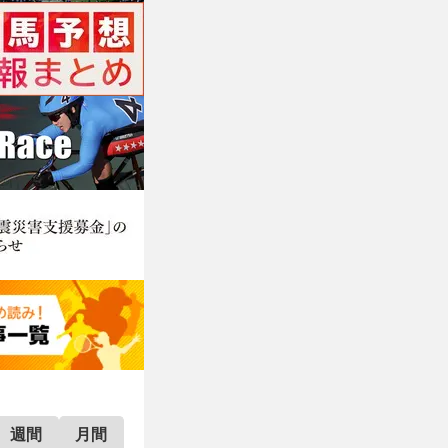
週間
月間