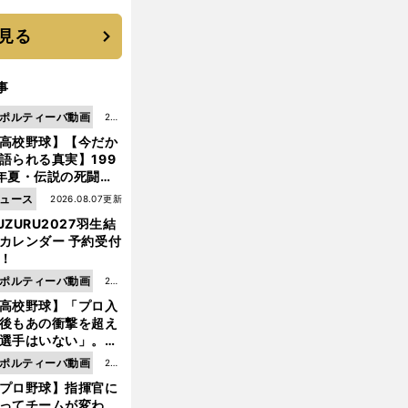
 それでもプロではな
大学進学を選ぶ理由
見る
事
ポルティーバ動画
202
高校野球】【今だか
6.0
語られる真実】199
8.0
年夏・伝説の死闘の
7更
中にPL学園に何が起
ュース
2026.08.07更新
新
ていた！？
UZURU2027羽生結
カレンダー 予約受付
！
ポルティーバ動画
202
高校野球】「プロ入
6.0
後もあの衝撃を超え
8.0
選手はいない」。PL
6更
園トリオが衝撃を受
ポルティーバ動画
202
新
た選手
プロ野球】指揮官に
6.0
ってチームが変わ