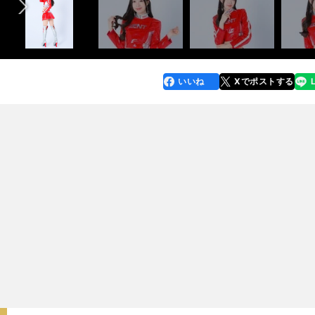
いいね
Xでポストする
line
faceboo
x
k