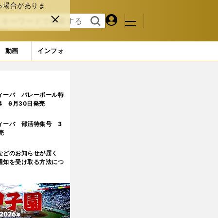
る場合がありま
マイペ
閉じ
検索
メニュ
ー
る
す
ジ
る
動画
インフォ
リー（55枚） (17ページ目)
ィーバ バレーボール特
.4 6月30日発売
ィーバ 部活特集号 3
売
などのお知らせが届く
通知を受け取る方法につ