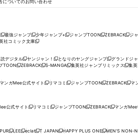
告についてのお問い合わせ
プ
最強ジャンプ
少年ジャンプ+
ジャンプTOON
ZEBRACK
ジ
新
新
新
新
新
英社コミック文庫
し
新
し
し
し
し
い
い
し
い
い
い
ウ
ウ
い
ウ
ウ
ウ
購読デジタル
ヤンジャン！
となりのヤングジャンプ
グランドジ
新
新
新
ィ
ィ
ウ
ィ
ィ
ィ
プTOON
ZEBRACK
S-MANGA
集英社ジャンプリミックス
集英
新
し
新
し
新
し
新
ン
ン
ィ
ン
ン
ン
し
い
し
い
し
い
し
ド
ド
ン
ド
ド
ド
い
ウ
い
ウ
い
ウ
い
ウ
ウ
ド
ウ
ウ
ウ
マンガMee公式サイト
リマコミ
ジャンプTOON
ZEBRACK
マン
新
新
新
新
ウ
ィ
ウ
ィ
ウ
ィ
ウ
で
で
ウ
で
で
で
し
し
し
し
し
ィ
ン
ィ
ン
ィ
ン
ィ
開
開
で
開
開
開
い
い
い
い
い
ン
ド
ン
ド
ン
ド
ン
く
く
開
く
く
く
ウ
ウ
ウ
ウ
ウ
ド
ウ
ド
ウ
ド
ウ
ド
ee公式サイト
リマコミ
ジャンプTOON
ZEBRACK
マンガMeet
く
新
新
新
新
ィ
ィ
ィ
ィ
ィ
ウ
で
ウ
で
ウ
で
ウ
し
し
し
し
ン
ン
ン
ン
ン
で
開
で
開
で
開
で
い
い
い
い
ド
ド
ド
ド
ド
開
く
開
く
開
く
開
ウ
ウ
ウ
ウ
ウ
ウ
ウ
ウ
ウ
PUR
LEE
eclat
T JAPAN
HAPPY PLUS ONE
MEN'S NON-
く
く
く
く
新
新
新
新
新
ィ
ィ
ィ
ィ
で
で
で
で
で