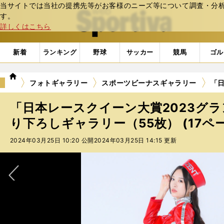
当サイトでは当社の提携先等がお客様のニーズ等について調査・分析し
web Sportiva (webスポルティーバ)
す。
詳しくはこちら
新着
ランキング
野球
サッカー
競馬
ゴル
we
フォトギャラリー
スポーツビーナスギャラリー
「日
b
ス
「日本レースクイーン大賞2023グ
ポ
ル
り下ろしギャラリー（55枚） (17ペ
テ
2024年03月25日 10:20 公開
2024年03月25日 14:15 更新
ィ
ー
バ
次へ