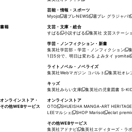
し
新
し
し
し
ン
ィ
ン
ン
開
で
開
で
い
し
い
い
い
ド
ン
ド
ド
芸能・情報・スポーツ
く
開
く
開
ウ
い
ウ
ウ
ウ
ウ
ド
ウ
ウ
Myojo
週プレNEWS
週プレ グラジャパ!
く
く
新
新
新
ィ
ウ
ィ
ィ
ィ
で
ウ
で
で
し
し
ン
ィ
ン
ン
ン
書籍
文芸・文庫・総合
開
で
開
開
い
い
ド
ン
ド
ド
ド
すばる
小説すばる
集英社 文芸ステーシ
く
開
く
く
新
新
ウ
ウ
ウ
ド
ウ
ウ
ウ
く
し
し
ィ
ィ
学芸・ノンフィクション・新書
で
ウ
で
で
で
い
い
ン
ン
集英社学芸部 - 学芸・ノンフィクション
開
で
開
開
開
新
ウ
ウ
ド
ド
1日5分で、明日は変わる よみタイ yomitai
く
開
く
く
く
し
新
ィ
ィ
ウ
ウ
く
い
ン
ン
ライトノベル・ノベライズ
で
で
ウ
ド
ド
集英社Webマガジン コバルト
集英社オレ
開
開
新
ィ
ウ
ウ
く
く
し
ン
キッズ
で
で
い
ド
集英社みらい文庫
集英社の児童図書 S-KID
開
開
新
ウ
ウ
く
く
し
ィ
オンラインストア・
オンラインストア
で
い
ン
その他WEBサービス
OTO
SHUEISHA MANGA-ART HERITAGE
開
新
ウ
ド
LEEマルシェ
SHOP Marisol
eclat prem
く
し
新
新
ィ
ウ
い
し
し
ン
その他WEBサービス
で
ウ
い
い
ド
集英社アドナビ
集英社エディターズ・ラ
開
新