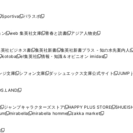
し
し
し
し
し
ン
ン
ン
ン
開
開
開
開
開
い
い
い
い
い
ド
ド
ド
ド
く
く
く
く
く
ウ
ウ
ウ
ウ
ウ
ウ
ウ
ウ
ウ
Sportiva
パラスポ
新
新
ィ
ィ
ィ
ィ
ィ
で
で
で
で
し
し
し
ン
ン
ン
ン
ン
開
開
開
開
い
い
い
ド
ド
ド
ド
ド
ョン
web 集英社文庫
青春と読書
アジア人物史
く
く
く
く
新
新
新
新
ウ
ウ
ウ
ウ
ウ
ウ
ウ
ウ
し
し
し
し
ィ
ィ
ィ
で
で
で
で
で
い
い
い
い
ン
ン
ン
集英社ビジネス書
集英社新書
集英社新書プラス - 知の水先案内人
開
開
開
開
開
新
新
新
ウ
ウ
ウ
ウ
ド
ド
ド
kotoba
e!集英社
情報・知識＆オピニオン imidas
く
く
く
く
く
新
し
新
し
新
ィ
ィ
ィ
ィ
ウ
ウ
ウ
し
し
い
し
い
し
ン
ン
ン
ン
で
で
で
い
い
ウ
い
ウ
い
ド
ド
ド
ド
ンジ文庫
シフォン文庫
ダッシュエックス文庫公式サイト
JUMP 
開
開
開
新
新
新
ウ
ウ
ィ
ウ
ィ
ウ
ウ
ウ
ウ
ウ
く
く
く
し
し
し
ィ
ィ
ン
ィ
ン
ィ
で
で
で
で
い
い
い
ン
ン
ド
ン
ド
ン
S.LAND
開
開
開
開
新
ウ
ウ
ウ
ド
ド
ウ
ド
ウ
ド
く
く
く
く
し
ィ
ィ
ィ
ウ
ウ
で
ウ
で
ウ
い
ン
ン
ン
ジャンプキャラクターズストア
HAPPY PLUS STORE
SHUEIS
で
で
開
で
開
で
新
新
新
ウ
ド
ド
ド
ium
mirabella
mirabella homme
zakka market
開
開
く
開
く
開
し
新
新
新
し
新
し
ィ
ウ
ウ
ウ
く
く
く
く
い
し
し
い
し
し
い
ン
で
で
で
ウ
い
い
ウ
い
い
ウ
ド
ボ
開
開
開
新