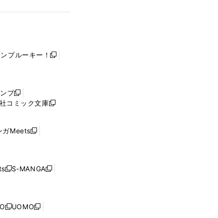
ャンプルーキー！
新
し
い
ウ
ャンプ
新
ィ
社コミック文庫
し
新
ン
い
し
ド
ウ
い
ウ
ガMeets
新
ィ
ウ
で
し
ン
ィ
開
い
ド
ン
く
ウ
ウ
ド
s
S-MANGA
新
新
ィ
で
ウ
し
し
ン
開
で
い
い
ド
く
開
ウ
ウ
ウ
NO
UOMO
く
新
新
ィ
ィ
で