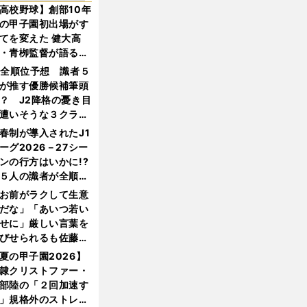
高校野球】創部10年
の甲子園初出場がす
てを変えた 健大高
・青栁監督が語る
機動破壊」はこうし
1全順位予想 識者５
生まれた
が推す優勝候補筆頭
？ J2降格の憂き目
遭いそうな３クラブ
は？
春制が導入されたJ1
ーグ2026－27シー
ンの行方はいかに!?
５人の識者が全順位
大胆予想
お前がラクして生意
だな」「あいつ若い
せに」厳しい言葉を
びせられるも佐藤慎
郎が貫いた誇りとフ
夏の甲子園2026】
ンへの思い
隷クリストファー・
部陸の「２回加速す
」規格外のストレー