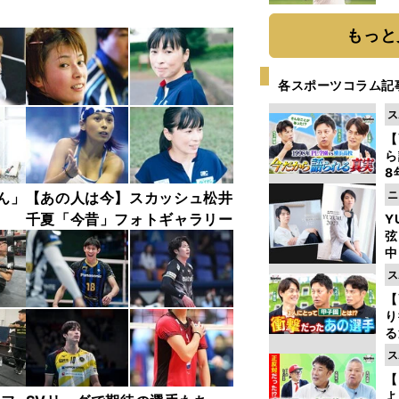
ト
く
もっと
各スポーツコラム記
ス
【
ら
8
最
ニ
ん」
【あの人は今】スカッシュ松井
き
千夏「今昔」フォトギャラリー
Y
弦
中
ス
【
り
る
学
ス
け
【
よ