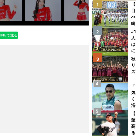
【
1
目
べ
崎
「
J
2
LINEで送る
て
人
は
に
と
秋
3
リ
ズ
4
を
「
気
く
浴
5
太
【
ァ
聖
高
る