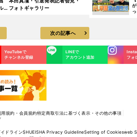
昌
本田真凜・引退発表記者会見・
が
ルド
フォトギャラリー
っ
ラ
た
次の記事へ
Instagra
LINE
YouTubeで
LINEで
Inst
m
チャンネル登録
アカウント追加
フォ
利用規約・会員規約
特定商取引法に基づく表示・その他の事項
プ
ガイドライン
SHUEISHA Privacy Guideline
Setting of Cookies
web 