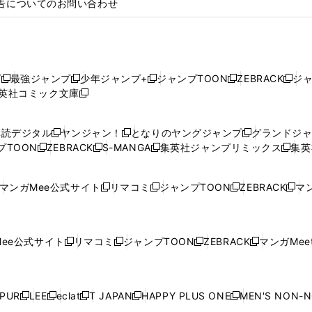
告についてのお問い合わせ
プ
最強ジャンプ
少年ジャンプ+
ジャンプTOON
ZEBRACK
ジ
新
新
新
新
新
英社コミック文庫
し
新
し
し
し
し
い
い
し
い
い
い
ウ
ウ
い
ウ
ウ
ウ
購読デジタル
ヤンジャン！
となりのヤングジャンプ
グランドジ
新
新
新
ィ
ィ
ウ
ィ
ィ
ィ
プTOON
ZEBRACK
S-MANGA
集英社ジャンプリミックス
集英
新
し
新
し
新
し
新
ン
ン
ィ
ン
ン
ン
し
い
し
い
し
い
し
ド
ド
ン
ド
ド
ド
い
ウ
い
ウ
い
ウ
い
ウ
ウ
ド
ウ
ウ
ウ
マンガMee公式サイト
リマコミ
ジャンプTOON
ZEBRACK
マン
新
新
新
新
ウ
ィ
ウ
ィ
ウ
ィ
ウ
で
で
ウ
で
で
で
し
し
し
し
し
ィ
ン
ィ
ン
ィ
ン
ィ
開
開
で
開
開
開
い
い
い
い
い
ン
ド
ン
ド
ン
ド
ン
く
く
開
く
く
く
ウ
ウ
ウ
ウ
ウ
ド
ウ
ド
ウ
ド
ウ
ド
ee公式サイト
リマコミ
ジャンプTOON
ZEBRACK
マンガMeet
く
新
新
新
新
ィ
ィ
ィ
ィ
ィ
ウ
で
ウ
で
ウ
で
ウ
し
し
し
し
ン
ン
ン
ン
ン
で
開
で
開
で
開
で
い
い
い
い
ド
ド
ド
ド
ド
開
く
開
く
開
く
開
ウ
ウ
ウ
ウ
ウ
ウ
ウ
ウ
ウ
PUR
LEE
eclat
T JAPAN
HAPPY PLUS ONE
MEN'S NON-
く
く
く
く
新
新
新
新
新
ィ
ィ
ィ
ィ
で
で
で
で
で