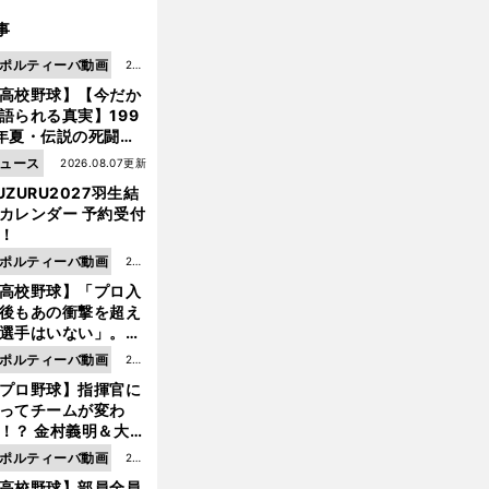
事
ポルティーバ動画
202
高校野球】【今だか
6.0
語られる真実】199
8.0
年夏・伝説の死闘の
7更
中にPL学園に何が起
ュース
2026.08.07更新
新
ていた！？
UZURU2027羽生結
カレンダー 予約受付
！
ポルティーバ動画
202
高校野球】「プロ入
6.0
後もあの衝撃を超え
8.0
選手はいない」。PL
6更
園トリオが衝撃を受
ポルティーバ動画
202
新
た選手
プロ野球】指揮官に
6.0
ってチームが変わ
8.0
！？ 金村義明＆大塚
6更
二が語る歴代監督エ
ポルティーバ動画
202
新
ソード
高校野球】部員全員
6.0