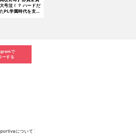
大号泣！？ ハードだ
8.0
たPL学園時代を支え
6更
ものとは
新
agramで
ローする
Sportivaについて