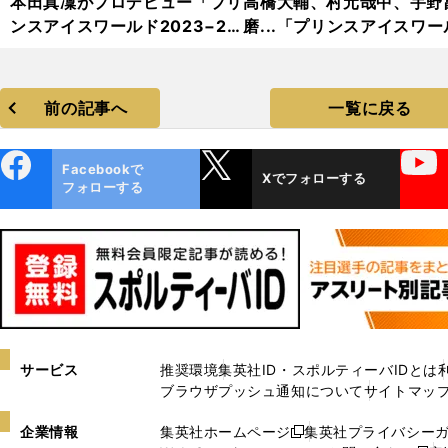
本田真凜がプロデビュー「プリ
高橋大輔、村元哉中、宇野
ンスアイスワールド2023−20
磨...「プリンスアイスワー
24」フォトギャラリー
2023−2024」フォトギャ
リー
前の記事へ
一覧に戻る
ebo
X
YouTube
Facebookで
Xでフォローする
ok
フォローする
サービス
推奨環境
集英社ID・スポルティーバIDとは
ブラウザプッシュ通知について
サイトマッ
企業情報
集英社ホームページ
集英社プライバシー
新