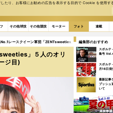
たり、お客様にお勧めの広告を表⽰する⽬的で Cookie を使⽤す
フ
その他球技
その他競技
モーター
フォト
連載
No.1レースクイーン軍団「ZENTsweeties」５人のオリジナル厳選
編集部のおすすめ
スポルテ
weeties」５人のオリ
集号 Vol
ージ目)
スポルテ
月16日発
最新記事
プッシュ
いて