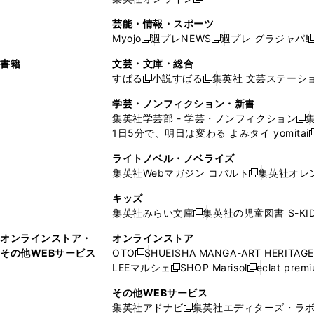
し
新
し
し
し
ン
ィ
ン
ン
開
で
開
で
い
し
い
い
い
ド
ン
ド
ド
芸能・情報・スポーツ
く
開
く
開
ウ
い
ウ
ウ
ウ
ウ
ド
ウ
ウ
Myojo
週プレNEWS
週プレ グラジャパ!
く
く
新
新
新
ィ
ウ
ィ
ィ
ィ
で
ウ
で
で
し
し
ン
ィ
ン
ン
ン
書籍
文芸・文庫・総合
開
で
開
開
い
い
ド
ン
ド
ド
ド
すばる
小説すばる
集英社 文芸ステーシ
く
開
く
く
新
新
ウ
ウ
ウ
ド
ウ
ウ
ウ
く
し
し
ィ
ィ
学芸・ノンフィクション・新書
で
ウ
で
で
で
い
い
ン
ン
集英社学芸部 - 学芸・ノンフィクション
開
で
開
開
開
新
ウ
ウ
ド
ド
1日5分で、明日は変わる よみタイ yomitai
く
開
く
く
く
し
新
ィ
ィ
ウ
ウ
く
い
ン
ン
ライトノベル・ノベライズ
で
で
ウ
ド
ド
集英社Webマガジン コバルト
集英社オレ
開
開
新
ィ
ウ
ウ
く
く
し
ン
キッズ
で
で
い
ド
集英社みらい文庫
集英社の児童図書 S-KID
開
開
新
ウ
ウ
く
く
し
ィ
オンラインストア・
オンラインストア
で
い
ン
その他WEBサービス
OTO
SHUEISHA MANGA-ART HERITAGE
開
新
ウ
ド
LEEマルシェ
SHOP Marisol
eclat prem
く
し
新
新
ィ
ウ
い
し
し
ン
その他WEBサービス
で
ウ
い
い
ド
集英社アドナビ
集英社エディターズ・ラ
開
新