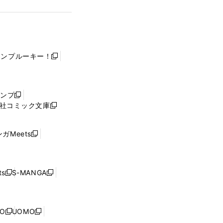
ャンプルーキー！
新
し
い
ウ
ャンプ
新
ィ
社コミック文庫
し
新
ン
い
し
ド
ウ
い
ウ
ガMeets
新
ィ
ウ
で
し
ン
ィ
開
い
ド
ン
く
ウ
ウ
ド
s
S-MANGA
新
新
ィ
で
ウ
し
し
ン
開
で
い
い
ド
く
開
ウ
ウ
ウ
NO
UOMO
く
新
新
ィ
ィ
で