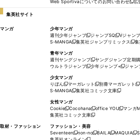
Web Sportivaについてのお問い合わせ
広
し
新
い
し
集英社サイト
ウ
い
ィ
ウ
マンガ
少年マンガ
ン
ィ
週刊少年ジャンプ
ジャンプSQ
Vジャン
ド
ン
新
新
S-MANGA
集英社ジャンプリミックス
集
ウ
ド
新
し
し
新
で
ウ
し
い
い
し
青年マンガ
開
で
い
ウ
ウ
い
週刊ヤングジャンプ
ヤングジャンプ定期
新
く
開
ウ
ィ
ィ
ウ
ウルトラジャンプ
少年ジャンプ+
ジャン
新
し
新
く
ィ
ン
ン
ィ
し
い
し
ン
ド
ド
ン
少女マンガ
い
ウ
い
ド
ウ
ウ
ド
りぼん
マーガレット
別冊マーガレット
新
新
新
ウ
ィ
ウ
ウ
で
で
ウ
S-MANGA
集英社コミック文庫
し
新
し
新
ィ
ン
ィ
で
開
開
で
い
し
い
し
ン
ド
ン
女性マンガ
開
く
く
開
ウ
い
ウ
い
ド
ウ
ド
Cookie
Cocohana
office YOU
マンガM
く
く
新
新
新
ィ
ウ
ィ
ウ
ウ
で
ウ
集英社コミック文庫
し
新
し
し
ン
ィ
ン
ィ
で
開
で
い
し
い
い
ド
ン
ド
ン
取材・ファッション
ファッション・美容
開
く
開
ウ
い
ウ
ウ
ウ
ド
ウ
ド
Seventeen
non-no
BAILA
MAQUIA
S
く
く
新
新
新
新
ィ
ウ
ィ
ィ
で
ウ
で
ウ
集英社オンライン