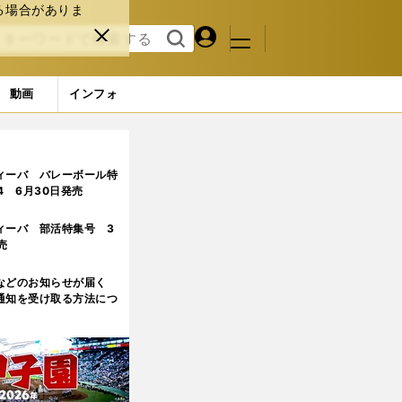
る場合がありま
マイペ
閉じ
検索
メニュ
ー
る
す
ジ
る
動画
インフォ
フォト（写真27点） (4ページ目)
ィーバ バレーボール特
.4 6月30日発売
ィーバ 部活特集号 3
売
などのお知らせが届く
通知を受け取る方法につ