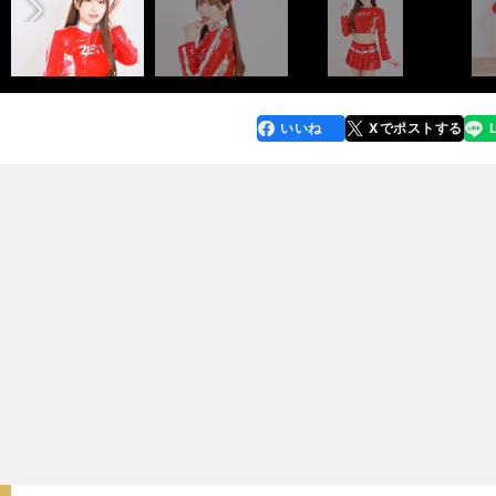
いいね
Xでポストする
line
faceboo
x
k