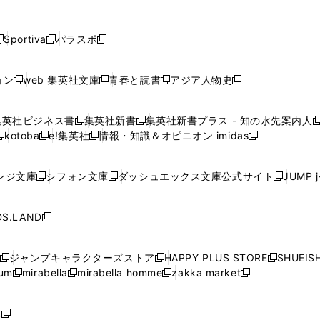
し
し
し
し
し
ン
ン
ン
ン
開
開
開
開
開
い
い
い
い
い
ド
ド
ド
ド
く
く
く
く
く
ウ
ウ
ウ
ウ
ウ
ウ
ウ
ウ
ウ
Sportiva
パラスポ
新
新
ィ
ィ
ィ
ィ
ィ
で
で
で
で
し
し
し
ン
ン
ン
ン
ン
開
開
開
開
い
い
い
ド
ド
ド
ド
ド
ョン
web 集英社文庫
青春と読書
アジア人物史
く
く
く
く
新
新
新
新
ウ
ウ
ウ
ウ
ウ
ウ
ウ
ウ
し
し
し
し
ィ
ィ
ィ
で
で
で
で
で
い
い
い
い
ン
ン
ン
集英社ビジネス書
集英社新書
集英社新書プラス - 知の水先案内人
開
開
開
開
開
新
新
新
ウ
ウ
ウ
ウ
ド
ド
ド
kotoba
e!集英社
情報・知識＆オピニオン imidas
く
く
く
く
く
新
し
新
し
新
ィ
ィ
ィ
ィ
ウ
ウ
ウ
し
し
い
し
い
し
ン
ン
ン
ン
で
で
で
い
い
ウ
い
ウ
い
ド
ド
ド
ド
ンジ文庫
シフォン文庫
ダッシュエックス文庫公式サイト
JUMP 
開
開
開
新
新
新
ウ
ウ
ィ
ウ
ィ
ウ
ウ
ウ
ウ
ウ
く
く
く
し
し
し
ィ
ィ
ン
ィ
ン
ィ
で
で
で
で
い
い
い
ン
ン
ド
ン
ド
ン
S.LAND
開
開
開
開
新
ウ
ウ
ウ
ド
ド
ウ
ド
ウ
ド
く
く
く
く
し
ィ
ィ
ィ
ウ
ウ
で
ウ
で
ウ
い
ン
ン
ン
ジャンプキャラクターズストア
HAPPY PLUS STORE
SHUEIS
で
で
開
で
開
で
新
新
新
ウ
ド
ド
ド
ium
mirabella
mirabella homme
zakka market
開
開
く
開
く
開
し
新
新
新
し
新
し
ィ
ウ
ウ
ウ
く
く
く
く
い
し
し
い
し
し
い
ン
で
で
で
ウ
い
い
ウ
い
い
ウ
ド
ボ
開
開
開
新