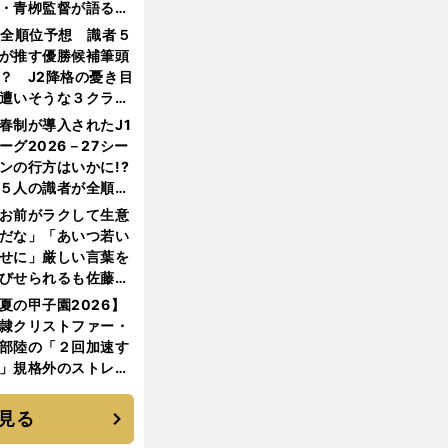
・青栁監督が語る
機動破壊」はこうし
1全順位予想 識者５
生まれた
が推す優勝候補筆頭
？ J2降格の憂き目
遭いそうな３クラブ
は？
春制が導入されたJ1
ーグ2026－27シー
ンの行方はいかに!?
５人の識者が全順位
大胆予想
お前がラクして生意
だな」「あいつ若い
せに」厳しい言葉を
びせられるも佐藤慎
郎が貫いた誇りとフ
夏の甲子園2026】
ンへの思い
隷クリストファー・
部陸の「２回加速す
」規格外のストレー
 それでもプロではな
大学進学を選ぶ理由
見る