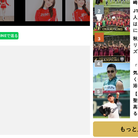
崎
「
J
2
て
人
は
に
LINEで送る
と
秋
3
リ
ズ
4
を
「
気
く
浴
5
太
【
ァ
聖
高
る
ト
く
もっと