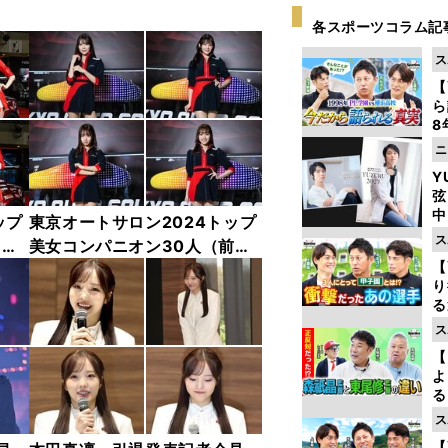
各スポーツコラム記
ス
【
ら
8
最
ニ
き
Y
弦
中
ップ
東京オートサロン2024トップ
ス
中
美女コンパニオン30人（前
【
編）「全身フォト」
り
る
学
ス
け
【
よ
る
光
ス
ピ
【