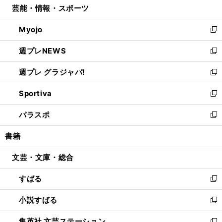
芸能・情報・スポーツ
く
で
ド
ィ
い
開
ウ
ン
ウ
Myojo
く
で
ド
ィ
新
開
ウ
ン
し
週プレNEWS
く
で
ド
い
新
開
ウ
ウ
し
週プレ グラジャパ!
く
で
ィ
い
新
開
ン
ウ
し
Sportiva
く
ド
ィ
い
新
ウ
ン
ウ
し
パラスポ
で
ド
ィ
い
新
開
ウ
ン
ウ
し
書籍
く
で
ド
ィ
い
開
ウ
ン
ウ
文芸・文庫・総合
く
で
ド
ィ
開
ウ
ン
すばる
く
で
ド
新
開
ウ
し
小説すばる
く
で
い
新
開
ウ
し
集英社 文芸ステーション
く