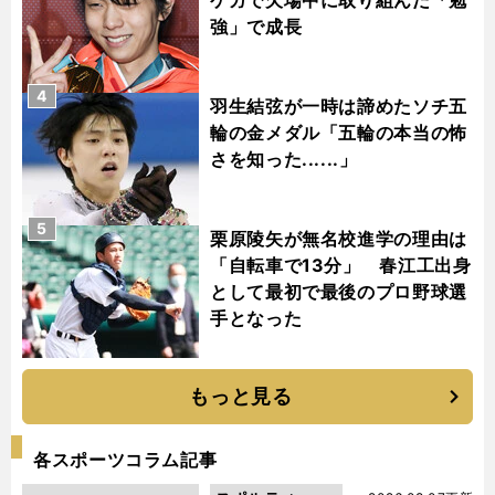
強」で成長
4
羽生結弦が一時は諦めたソチ五
輪の金メダル「五輪の本当の怖
さを知った......」
5
栗原陵矢が無名校進学の理由は
「自転車で13分」 春江工出身
として最初で最後のプロ野球選
手となった
もっと見る
各スポーツコラム記事