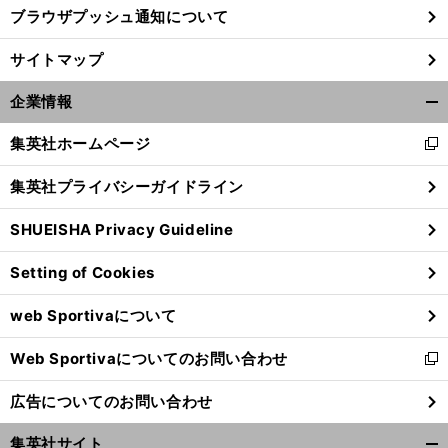
ブラウザプッシュ通知について
サイトマップ
企業情報
開
く/
集英社ホームページ
新
閉
し
じ
集英社プライバシーガイドライン
い
る
ウ
SHUEISHA Privacy Guideline
ィ
ン
Setting of Cookies
ド
ウ
web Sportivaについて
で
開
Web Sportivaについてのお問い合わせ
く
新
し
広告についてのお問い合わせ
い
ウ
集英社サイト
ィ