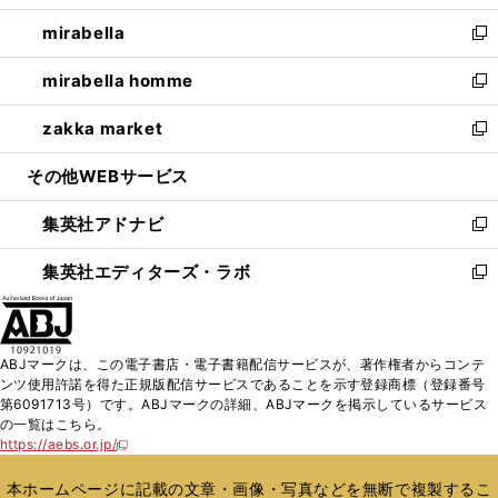
開
ウ
ン
ウ
し
mirabella
く
で
ド
ィ
い
新
開
ウ
ン
ウ
し
mirabella homme
く
で
ド
ィ
い
新
開
ウ
ン
ウ
し
zakka market
く
で
ド
ィ
い
新
開
ウ
ン
ウ
し
その他WEBサービス
く
で
ド
ィ
い
開
ウ
ン
ウ
集英社アドナビ
く
で
ド
ィ
新
開
ウ
ン
し
集英社エディターズ・ラボ
く
で
ド
い
新
開
ウ
ウ
し
く
で
ィ
い
開
ン
ウ
ABJマークは、この電子書店・電子書籍配信サービスが、著作権者からコンテ
く
ド
ィ
ンツ使用許諾を得た正規版配信サービスであることを示す登録商標（登録番号
ウ
ン
第6091713号）です。ABJマークの詳細、ABJマークを掲示しているサービス
で
ド
の一覧はこちら。
開
ウ
https://aebs.or.jp/
新
く
で
し
い
開
本ホームページに記載の文章・画像・写真などを無断で複製するこ