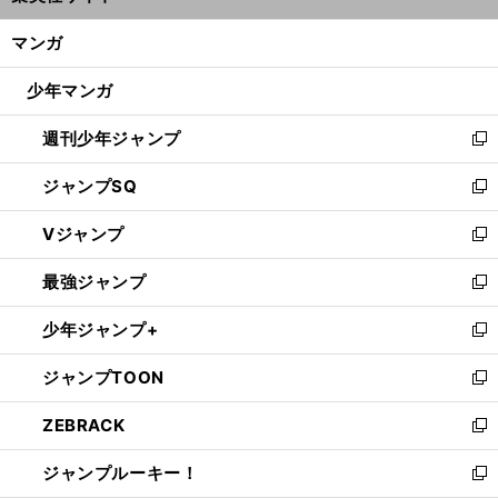
開
ン
く/
マンガ
ド
閉
ウ
じ
少年マンガ
で
る
開
週刊少年ジャンプ
く
新
し
ジャンプSQ
い
新
ウ
し
Vジャンプ
ィ
い
新
ン
ウ
し
最強ジャンプ
ド
ィ
い
新
ウ
ン
ウ
し
少年ジャンプ+
で
ド
ィ
い
新
開
ウ
ン
ウ
し
ジャンプTOON
く
で
ド
ィ
い
新
開
ウ
ン
ウ
し
ZEBRACK
く
で
ド
ィ
い
新
開
ウ
ン
ウ
し
ジャンプルーキー！
く
で
ド
ィ
い
新
開
ウ