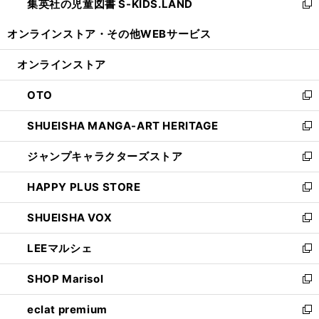
集英社の児童図書 S-KIDS.LAND
く
で
ド
い
新
開
ウ
ウ
し
オンラインストア・
その他WEBサービス
く
で
ィ
い
開
ン
ウ
オンラインストア
く
ド
ィ
ウ
ン
OTO
で
ド
新
開
ウ
し
SHUEISHA MANGA-ART HERITAGE
く
で
い
新
開
ウ
し
ジャンプキャラクターズストア
く
ィ
い
新
ン
ウ
し
HAPPY PLUS STORE
ド
ィ
い
新
ウ
ン
ウ
し
SHUEISHA VOX
で
ド
ィ
い
新
開
ウ
ン
ウ
し
LEEマルシェ
く
で
ド
ィ
い
新
開
ウ
ン
ウ
し
SHOP Marisol
く
で
ド
ィ
い
新
開
ウ
ン
ウ
し
eclat premium
く
で
ド
ィ
い
新