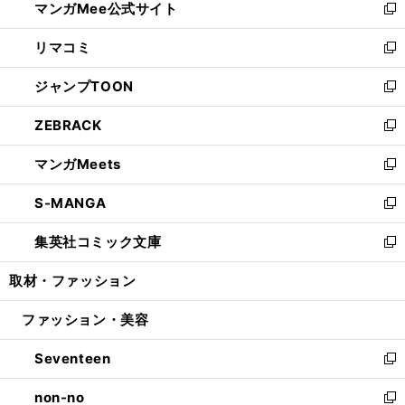
マンガMee公式サイト
く
ド
ィ
い
新
ウ
ン
ウ
し
リマコミ
で
ド
ィ
い
新
開
ウ
ン
ウ
し
ジャンプTOON
く
で
ド
ィ
い
新
開
ウ
ン
ウ
し
ZEBRACK
く
で
ド
ィ
い
新
開
ウ
ン
ウ
し
マンガMeets
く
で
ド
ィ
い
新
開
ウ
ン
ウ
し
S-MANGA
く
で
ド
ィ
い
新
開
ウ
ン
ウ
し
集英社コミック文庫
く
で
ド
ィ
い
新
開
ウ
ン
ウ
し
取材・ファッション
く
で
ド
ィ
い
開
ウ
ン
ウ
ファッション・美容
く
で
ド
ィ
開
ウ
ン
Seventeen
く
で
ド
新
開
ウ
し
non-no
く
で
い
新