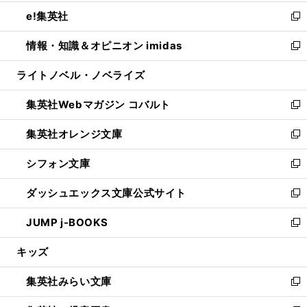
開
ウ
ン
ウ
し
e!集英社
く
で
ド
ィ
い
新
開
ウ
ン
ウ
し
情報・知識＆オピニオン imidas
く
で
ド
ィ
い
新
開
ウ
ン
ウ
し
ライトノベル・ノベライズ
く
で
ド
ィ
い
開
ウ
ン
ウ
集英社Webマガジン コバルト
く
で
ド
ィ
新
開
ウ
ン
し
集英社オレンジ文庫
く
で
ド
い
新
開
ウ
ウ
し
シフォン文庫
く
で
ィ
い
新
開
ン
ウ
し
ダッシュエックス文庫公式サイト
く
ド
ィ
い
新
ウ
ン
ウ
し
JUMP j-BOOKS
で
ド
ィ
い
新
開
ウ
ン
ウ
し
キッズ
く
で
ド
ィ
い
開
ウ
ン
ウ
集英社みらい文庫
く
で
ド
ィ
新
開
ウ
ン
し