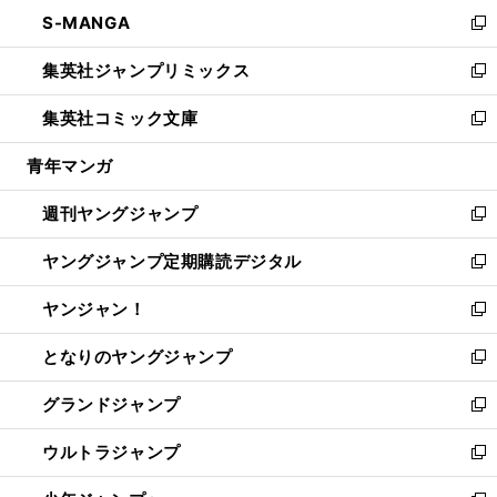
ン
ウ
し
S-MANGA
く
で
ド
ィ
い
新
開
ウ
ン
ウ
し
集英社ジャンプリミックス
く
で
ド
ィ
い
新
開
ウ
ン
ウ
し
集英社コミック文庫
く
で
ド
ィ
い
新
開
ウ
ン
ウ
し
青年マンガ
く
で
ド
ィ
い
開
ウ
ン
ウ
週刊ヤングジャンプ
く
で
ド
ィ
新
開
ウ
ン
し
ヤングジャンプ定期購読デジタル
く
で
ド
い
新
開
ウ
ウ
し
ヤンジャン！
く
で
ィ
い
新
開
ン
ウ
し
となりのヤングジャンプ
く
ド
ィ
い
新
ウ
ン
ウ
し
グランドジャンプ
で
ド
ィ
い
新
開
ウ
ン
ウ
し
ウルトラジャンプ
く
で
ド
ィ
い
新
開
ウ
ン
ウ
し