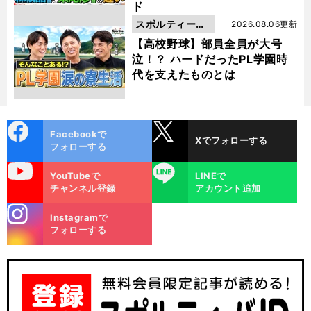
ド
スポルティーバ
2026.08.06更新
動画
【高校野球】部員全員が大号
泣！？ ハードだったPL学園時
代を支えたものとは
cebo
X
Facebookで
Xでフォローする
ok
フォローする
uTube
LINE
YouTubeで
LINEで
チャンネル登録
アカウント追加
stagra
Instagramで
m
フォローする