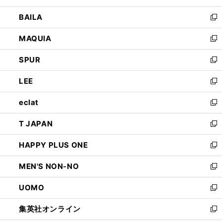
開
ウ
し
BAILA
く
ィ
い
新
ン
ウ
し
MAQUIA
ド
ィ
い
新
ウ
ン
ウ
し
SPUR
で
ド
ィ
い
新
開
ウ
ン
ウ
し
LEE
く
で
ド
ィ
い
新
開
ウ
ン
ウ
し
eclat
く
で
ド
ィ
い
新
開
ウ
ン
ウ
し
T JAPAN
く
で
ド
ィ
い
新
開
ウ
ン
ウ
し
HAPPY PLUS ONE
く
で
ド
ィ
い
新
開
ウ
ン
ウ
し
MEN'S NON-NO
く
で
ド
ィ
い
新
開
ウ
ン
ウ
し
UOMO
く
で
ド
ィ
い
新
開
ウ
ン
ウ
し
集英社オンライン
く
で
ド
ィ
い
新
開
ウ
ン
ウ
し