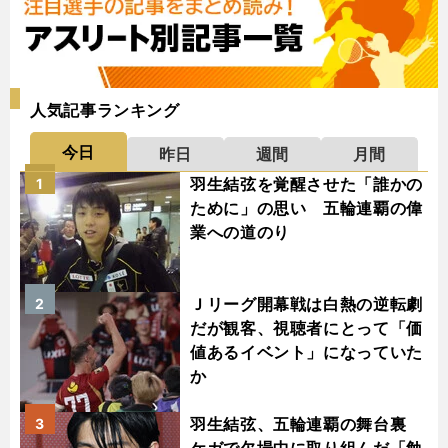
人気記事ランキング
今日
昨日
週間
月間
羽生結弦を覚醒させた「誰かの
1
ために」の思い 五輪連覇の偉
業への道のり
Ｊリーグ開幕戦は白熱の逆転劇
2
だが観客、視聴者にとって「価
値あるイベント」になっていた
か
羽生結弦、五輪連覇の舞台裏
3
ケガで欠場中に取り組んだ「勉