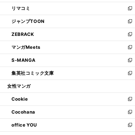
ウ
ン
ウ
し
リマコミ
で
ド
ィ
い
新
開
ウ
ン
ウ
し
ジャンプTOON
く
で
ド
ィ
い
新
開
ウ
ン
ウ
し
ZEBRACK
く
で
ド
ィ
い
新
開
ウ
ン
ウ
し
マンガMeets
く
で
ド
ィ
い
新
開
ウ
ン
ウ
し
S-MANGA
く
で
ド
ィ
い
新
開
ウ
ン
ウ
し
集英社コミック文庫
く
で
ド
ィ
い
新
開
ウ
ン
ウ
し
女性マンガ
く
で
ド
ィ
い
開
ウ
ン
ウ
Cookie
く
で
ド
ィ
新
開
ウ
ン
し
Cocohana
く
で
ド
い
新
開
ウ
ウ
し
office YOU
く
で
ィ
い
新
開
ン
ウ
し