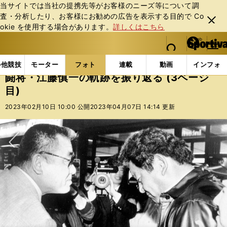
当サイトでは当社の提携先等がお客様のニーズ等について調
査・分析したり、お客様にお勧めの広告を表⽰する⽬的で Co
閉じ
okie を使⽤する場合があります。
詳しくはこちら
る
マイペ
web Sportiva (webスポルティーバ)
検索
メニュ
we
ー
フォトギャラリー
闘将・江藤慎一の軌跡を振り返る (3
b
ジ
の他競技
モーター
フォト
連載
動画
インフォ
ス
闘将・江藤慎一の軌跡を振り返る (3ページ
ポ
目)
ル
テ
2023年02月10日 10:00 公開
2023年04月07日 14:14 更新
ィ
ー
バ
次へ
1971年、江藤慎一はプロ野球史上初のセ・パ両リーグで首位打者を獲得した
太平洋クラブライオンズ時代、選手権監督だった江藤慎一（写真：共同）
（写真：産経新聞社）
主審のジャッジに抗議する江藤慎一（右から２番目／写真：産経新聞社）
打者として大成した大島康徳だが、高校時代は投手だった（写真：産経新聞
1967年９月20日の中日―巨人戦。判定をめぐり放棄試合寸前に（写真：産