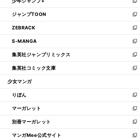
少年ジャンプ+
く
で
ド
ィ
い
新
開
ウ
ン
ウ
し
ジャンプTOON
く
で
ド
ィ
い
新
開
ウ
ン
ウ
し
ZEBRACK
く
で
ド
ィ
い
新
開
ウ
ン
ウ
し
S-MANGA
く
で
ド
ィ
い
新
開
ウ
ン
ウ
し
集英社ジャンプリミックス
く
で
ド
ィ
い
新
開
ウ
ン
ウ
し
集英社コミック文庫
く
で
ド
ィ
い
新
開
ウ
ン
ウ
し
少女マンガ
く
で
ド
ィ
い
開
ウ
ン
ウ
りぼん
く
で
ド
ィ
新
開
ウ
ン
し
マーガレット
く
で
ド
い
新
開
ウ
ウ
し
別冊マーガレット
く
で
ィ
い
新
開
ン
ウ
し
マンガMee公式サイト
く
ド
ィ
い
新