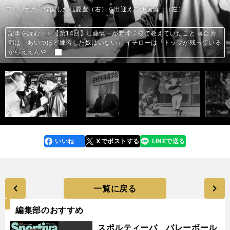
1985年、江藤慎一は静岡県に日本野球体育学校を設立した（写真：共同）
社）
経新聞社）
江藤慎一のエピソードを語った井出峻監督（写真：筆者）
江夏豊のメジャー挑戦時の壮行パーティー。左から江藤慎一、長嶋茂雄、王
アメリカから帰国した江夏豊（右）を出迎える江藤慎一（左）
1969年、名将・水原茂は中日の監督に就任した（写真は1970年の様子／写
徳島商業の板東英二は1959年に中日ドラゴンズ入団。江藤慎一と同期入団
中日ドラゴンズで活躍した江藤慎一（中央）。左は寺田陽介、右は長谷川繁
加藤がヤオハン・ジャパン監督時代に江藤から贈られた書。「堪忍は一生の
記事を読む＞＞【第12回】「磨けば光るダイヤモンドをどぶに捨てるの
貞治、江夏豊、鈴木啓示、張本勲
2000年ごろの江藤慎一
大洋時代の江藤慎一（写真：共同）
ロッテのユニフォームに身を包んだ江藤慎一（写真：産経新聞社）
真：産経新聞社）
江藤慎一とは生涯の友情を育んだ張本勲（写真：産経新聞社）
江藤の母がスクラップしていた「勝浦日記」（写真提供：ぴあ）
江藤宅に届いた祝電の数々（写真提供：ぴあ）
江藤慎一と中日ドラゴンズで同僚だった権藤博（写真：産経新聞社）
だった（写真：産経新聞社）
ダンベルでトレーニングをする江藤慎一（写真：産経新聞社）
雄。（1962年２月24日撮影／写真：産経新聞社）
守り本尊 兵は戦場で育つ」（写真：筆者）
記事を読む＞＞【第10回】江藤慎一は前代未聞の悪条件のなか史上初めて
記事を読む＞＞【第10回】江藤慎一は前代未聞の悪条件のなか史上初めて
記事を読む＞＞【第13回】コーチには「絶対に手を上げるな」昭和の時代
か」選手兼監督・江藤慎一はフロントに抗議をしてまでプロ3年目の真弓
セ・パ両リーグの首位打者を獲得。試合後は深夜まで六法全書を広げる
セ・パ両リーグの首位打者を獲得。試合後は深夜まで六法全書を広げる
記事を読む＞＞【第７回】江藤慎一の専属バッティング投手だった大島康
記事を読む＞＞【第６回】中日ＶＳ巨人で起きた今ではありえない事件。
記事を読む＞＞【第６回】中日ＶＳ巨人で起きた今ではありえない事件。
記事を読む＞＞【第14回】江藤慎一が野球学校で教えていたこと 落合博
に暴力禁止を徹底 江藤慎一は日本初の野球学校を設立した
明信を使い続けた
日々だった
日々だった
徳。打撃練習なのにニューボールを使う決まりごとに驚いた
中日の放棄試合となる寸前、江藤慎一のひと言で危機を脱した
中日の放棄試合となる寸前、江藤慎一のひと言で危機を脱した
【第16回】江藤慎一に弟のようにかわいがられた江夏豊 逮捕後も「お
記事を読む＞＞【第15回】江藤慎一の晩年はスポンサー探しに奔走 所属
満は「あいつほど練習した奴はいない」 イチローは「トップが残っている
記事を読む＞＞【第11回】江藤慎一は犠牲フライの監督指示を無視。見逃
記事を読む＞＞【第９回】江藤慎一の打撃技術に「ミスター・ロッテ」有
記事を読む＞＞【第８回】中日・江藤慎一は水原茂監督に土下座も許され
記事を読む＞＞【第５回】張本勲が終生の友、江藤慎一を語る。「慎ちゃ
記事を読む＞＞【第５回】張本勲が終生の友、江藤慎一を語る。「慎ちゃ
記事を読む＞＞【第５回】張本勲が終生の友、江藤慎一を語る。「慎ちゃ
記事を読む＞＞【第４回】権藤博が語る、王貞治と江藤慎一との打撃の共
記事を読む＞＞【第３回】板東英二が驚愕した杉浦忠の剛速球。ルーキー
記事を読む＞＞【第２回】闘将・江藤慎一がプロ野球選手になるまで。貧
記事を読む＞＞【第１回】王貞治が「特別な存在だった」と讃える男。江
記事を読む＞＞【第１回】王貞治が「特別な存在だった」と讃える男。江
前へ
い、やんちゃくれ来いと言ってくれた。実質、兄貴やったかな」
選手の売り込みのため朝６時半にスカウトに電話をかけ続けた
からええんや」
し三振で堂々とベンチに戻ってきた
藤通世は驚き。「どんな球どんな投手にも対応できる」
ず。仲裁に向かった張本勲には「お前、入るな」
んも俺も白いメシを腹いっぱい食べたいと思ってプロを目指した」
んも俺も白いメシを腹いっぱい食べたいと思ってプロを目指した」
んも俺も白いメシを腹いっぱい食べたいと思ってプロを目指した」
通点。「生き残るために変化を恐れない」
江藤慎一は弾丸ライナーで本塁打にした
困から名将や名スカウトとの出会い
藤慎一は史上初めて両リーグで首位打者となった
藤慎一は史上初めて両リーグで首位打者となった
いいね
Xでポストする
LINEで送る
line
faceboo
x
k
一覧に戻る
編集部のおすすめ
スポルティーバ バレーボール