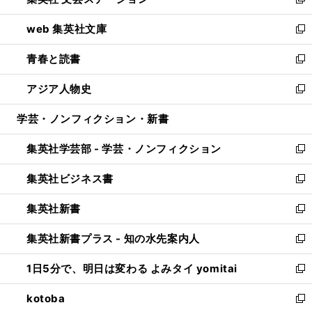
ィ
い
新
ン
ウ
し
web 集英社文庫
ド
ィ
い
新
ウ
ン
ウ
し
青春と読書
で
ド
ィ
い
新
開
ウ
ン
ウ
し
アジア人物史
く
で
ド
ィ
い
新
開
ウ
ン
ウ
し
学芸・ノンフィクション・新書
く
で
ド
ィ
い
開
ウ
ン
ウ
集英社学芸部 - 学芸・ノンフィクション
く
で
ド
ィ
新
開
ウ
ン
し
集英社ビジネス書
く
で
ド
い
新
開
ウ
ウ
し
集英社新書
く
で
ィ
い
新
開
ン
ウ
し
集英社新書プラス - 知の水先案内人
く
ド
ィ
い
新
ウ
ン
ウ
し
1日5分で、明日は変わる よみタイ yomitai
で
ド
ィ
い
新
開
ウ
ン
ウ
し
kotoba
く
で
ド
ィ
い
新