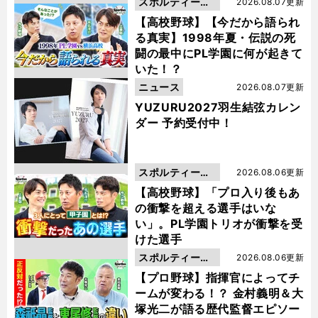
スポルティーバ
2026.08.07更新
動画
【高校野球】【今だから語られ
る真実】1998年夏・伝説の死
闘の最中にPL学園に何が起きて
いた！？
ニュース
2026.08.07更新
YUZURU2027羽生結弦カレン
ダー 予約受付中！
スポルティーバ
2026.08.06更新
動画
【高校野球】「プロ入り後もあ
の衝撃を超える選手はいな
い」。PL学園トリオが衝撃を受
けた選手
スポルティーバ
2026.08.06更新
動画
【プロ野球】指揮官によってチ
ームが変わる！？ 金村義明＆大
塚光二が語る歴代監督エピソー