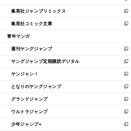
開
ウ
ン
ウ
し
集英社ジャンプリミックス
く
で
ド
ィ
い
新
開
ウ
ン
ウ
し
集英社コミック文庫
く
で
ド
ィ
い
新
開
ウ
ン
ウ
し
青年マンガ
く
で
ド
ィ
い
開
ウ
ン
ウ
週刊ヤングジャンプ
く
で
ド
ィ
新
開
ウ
ン
し
ヤングジャンプ定期購読デジタル
く
で
ド
い
新
開
ウ
ウ
し
ヤンジャン！
く
で
ィ
い
新
開
ン
ウ
し
となりのヤングジャンプ
く
ド
ィ
い
新
ウ
ン
ウ
し
グランドジャンプ
で
ド
ィ
い
新
開
ウ
ン
ウ
し
ウルトラジャンプ
く
で
ド
ィ
い
新
開
ウ
ン
ウ
し
少年ジャンプ+
く
で
ド
ィ
い
新
開
ウ
ン