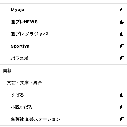
開
ウ
ン
ウ
Myojo
く
で
ド
ィ
新
開
ウ
ン
し
週プレNEWS
く
で
ド
い
新
開
ウ
ウ
し
週プレ グラジャパ!
く
で
ィ
い
新
開
ン
ウ
し
Sportiva
く
ド
ィ
い
新
ウ
ン
ウ
し
パラスポ
で
ド
ィ
い
新
開
ウ
ン
ウ
し
書籍
く
で
ド
ィ
い
開
ウ
ン
ウ
文芸・文庫・総合
く
で
ド
ィ
開
ウ
ン
すばる
く
で
ド
新
開
ウ
し
小説すばる
く
で
い
新
開
ウ
し
集英社 文芸ステーション
く
ィ
い
新
ン
ウ
し