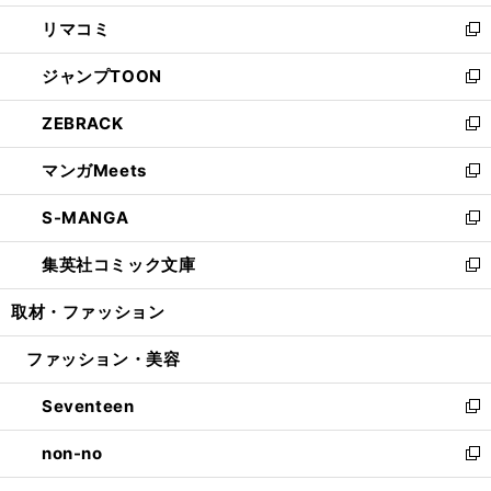
ウ
ン
ウ
し
リマコミ
で
ド
ィ
い
新
開
ウ
ン
ウ
し
ジャンプTOON
く
で
ド
ィ
い
新
開
ウ
ン
ウ
し
ZEBRACK
く
で
ド
ィ
い
新
開
ウ
ン
ウ
し
マンガMeets
く
で
ド
ィ
い
新
開
ウ
ン
ウ
し
S-MANGA
く
で
ド
ィ
い
新
開
ウ
ン
ウ
し
集英社コミック文庫
く
で
ド
ィ
い
新
開
ウ
ン
ウ
し
取材・ファッション
く
で
ド
ィ
い
開
ウ
ン
ウ
ファッション・美容
く
で
ド
ィ
開
ウ
ン
Seventeen
く
で
ド
新
開
ウ
し
non-no
く
で
い
新
開
ウ
し