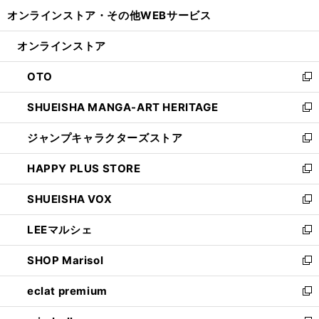
開
ウ
ウ
し
オンラインストア・
その他WEBサービス
く
で
ィ
い
開
ン
ウ
オンラインストア
く
ド
ィ
ウ
ン
OTO
で
ド
新
開
ウ
し
SHUEISHA MANGA-ART HERITAGE
く
で
い
新
開
ウ
し
ジャンプキャラクターズストア
く
ィ
い
新
ン
ウ
し
HAPPY PLUS STORE
ド
ィ
い
新
ウ
ン
ウ
し
SHUEISHA VOX
で
ド
ィ
い
新
開
ウ
ン
ウ
し
LEEマルシェ
く
で
ド
ィ
い
新
開
ウ
ン
ウ
し
SHOP Marisol
く
で
ド
ィ
い
新
開
ウ
ン
ウ
し
eclat premium
く
で
ド
ィ
い
新
開
ウ
ン
ウ
し