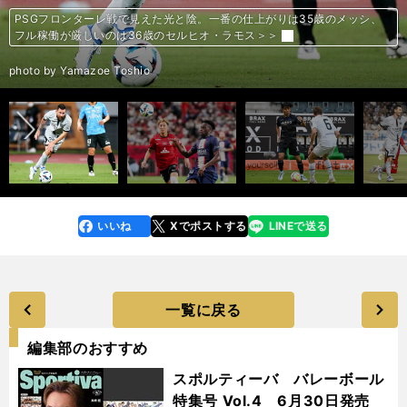
南野拓実のモナコ移籍は都落ちではない。市場価値は２年半で倍増、攻撃
板倉滉がボルシアMGで求められる役割とは？ ファルケ新監督は「CBと
上田綺世がベルギーで飛躍するために必要なこと。分岐点となる「シーズ
久保建英の新天地はどこだ。レアル・ソシエダ、バジャドリードをめぐる
板倉滉の新天地ボルシアMGの黄金時代。バイエルンよりオシャレだった
バルサの獲得候補…レヴァンドフスキ、ロナウドなど大物の名前が挙がる
パリ・サンジェルマンの激動の歴史。かつては降格争い、借金まみれ、ス
来日直前のPSGで深刻な問題。ネイマールは非難の的で移籍話が再燃、正
ネイマールにとって最後のチャンス。メッシ、エムパベとの微妙な関係で
パリ・サンジェルマンを彩ってきたスーパースターたち。王様ズラタン、
エムバペがパリ・サンジェルマンで怪物に進化したポイントを風間八宏が
守田英正は名門で先発奪取なるか。ポルトガルリーグの日本人８人それぞ
久保建英に新天地レアル・ソシエダが寄せている評価と期待、そして課題
PSGの新体制にスター選手も戦々恐々。ネイマールさえもオフを早々に切
エムバペ、ネイマール、メッシらのセレブぶりを紹介。パリ・サンジェル
エムバペ、ネイマール、メッシらのセレブぶりを紹介。パリ・サンジェル
エムバペ、ネイマール、メッシらのセレブぶりを紹介。パリ・サンジェル
エムバペ、ネイマール、メッシらのセレブぶりを紹介。パリ・サンジェル
エムバペ、ネイマール、メッシらのセレブぶりを紹介。パリ・サンジェル
新生PSGジャパンツアー直前分析。攻撃はMNMトリオのアドリブ優先、
田中碧のデュッセルドルフ２年目は輝きが違う。中盤を完全に支配して
レヴァンドフスキは移籍で「絶対的エース」になれるのか。バルサの復権
PSGフロンターレ戦で見えた光と陰。一番の仕上がりは35歳のメッシ、
PSGの選手が観光気分ではなく、レッズ相手に本気となった理由。代表ク
久保建英、ダビド・シルバの控えからスタート。デビュー戦は「好プレー
メッシの現在の真の実力は？ ゴールが減ってもPSGで別格の扱いを受け
ボーフム浅野拓磨が背番号11に変更した思い。「寿人さんの存在があっ
バイエルンがレヴァンドフスキ移籍で得たもの。大型補強でチームのムー
の要・トップ下での起用が濃厚＞＞
ボランチ、一番いいポジションで起用する」＞＞
ン二桁得点」の壁＞＞
それぞれの思惑＞＞
＞＞
が、内実は？＞＞
ポンサーもさじを投げた＞＞
念場を迎えた＞＞
PSG残留か＞＞
ピルロの後継者、ベッカムの引退も…＞＞
発見。「足裏が見えない走り」とは？＞＞
れの立ち位置＞＞
は？＞＞
り上げチームに合流＞＞
マンの選手たちの住居や愛車は？＞＞
マンの選手たちの住居や愛車は？＞＞
マンの選手たちの住居や愛車は？＞＞
マンの選手たちの住居や愛車は？＞＞
マンの選手たちの住居や愛車は？＞＞
守備は不慣れな３バックを採用か＞＞
「すごく楽しくサッカーができている」＞＞
への問題点＞＞
フル稼働が厳しいのは36歳のセルヒオ・ラモス＞＞
ラスでもミスすれば売却される「背水の陣」＞＞
が目立つ」＞＞
る理由＞＞
て、今の自分につながっている」＞＞
ドにも変化が＞＞
前へ
photo by AFLO
photo by Getty Images
photo by Sano Miki
photo by Mutsu Kawamori／ MUTSUFOTOGRAFIA
photo by Getty Images
photo by AFP／AFLO
photo by AFLO
photo by Aurelien Meunier、PSG/PSG via Getty Images
photo by Sano Miki
photo by AFLO
photo by Getty Images
photo by Carlos Rodrigues/Getty Images
photo by Antonio Villalba/Real Madrid via Getty Images
photo by AFLO
photo by Getty Images
photo by Getty Images
photo by Getty Images
photo by Getty Images
photo by Getty Images
photo by AFLO
photo by Getty Images
photo by AFP／AFLO
photo by Yamazoe Toshio
photo by AFLO
photo by AFLO
photo by KYODO
photo by Getty Images
photo by AFP／AFLO
いいね
Xでポストする
LINEで送る
line
faceboo
x
k
一覧に戻る
編集部のおすすめ
スポルティーバ バレーボール
特集号 Vol.4 6月30日発売