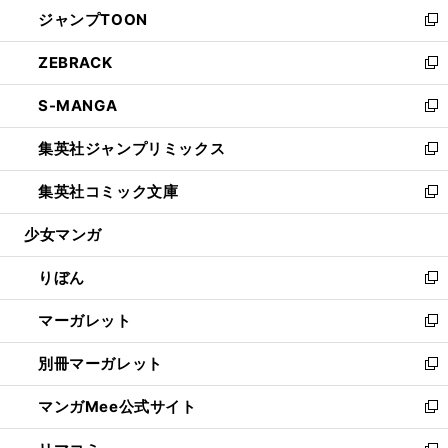
ウ
し
ジャンプTOON
く
で
ド
ィ
い
新
開
ウ
ン
ウ
し
ZEBRACK
く
で
ド
ィ
い
新
開
ウ
ン
ウ
し
S-MANGA
く
で
ド
ィ
い
新
開
ウ
ン
ウ
し
集英社ジャンプリミックス
く
で
ド
ィ
い
新
開
ウ
ン
ウ
し
集英社コミック文庫
く
で
ド
ィ
い
新
開
ウ
ン
ウ
し
少女マンガ
く
で
ド
ィ
い
開
ウ
ン
ウ
りぼん
く
で
ド
ィ
新
開
ウ
ン
し
マーガレット
く
で
ド
い
新
開
ウ
ウ
し
別冊マーガレット
く
で
ィ
い
新
開
ン
ウ
し
マンガMee公式サイト
く
ド
ィ
い
新
ウ
ン
ウ
し