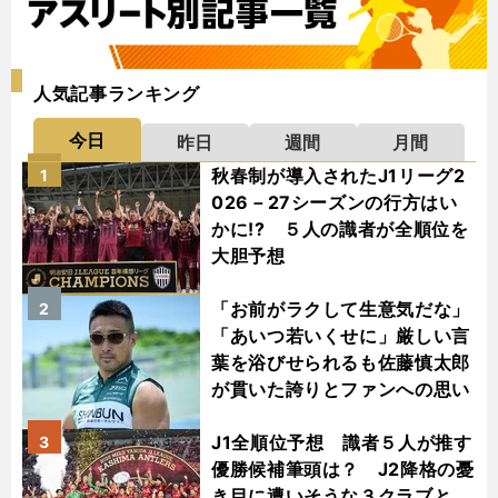
人気記事ランキング
今日
昨日
週間
月間
秋春制が導入されたJ1リーグ2
1
026－27シーズンの行方はい
かに!? ５人の識者が全順位を
大胆予想
「お前がラクして生意気だな」
2
「あいつ若いくせに」厳しい言
葉を浴びせられるも佐藤慎太郎
が貫いた誇りとファンへの思い
J1全順位予想 識者５人が推す
3
優勝候補筆頭は？ J2降格の憂
き目に遭いそうな３クラブと