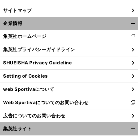
サイトマップ
企業情報
開
く/
集英社ホームページ
新
閉
し
じ
集英社プライバシーガイドライン
い
る
ウ
SHUEISHA Privacy Guideline
ィ
ン
Setting of Cookies
ド
ウ
web Sportivaについて
で
開
Web Sportivaについてのお問い合わせ
く
新
し
広告についてのお問い合わせ
い
ウ
集英社サイト
ィ
開
ン