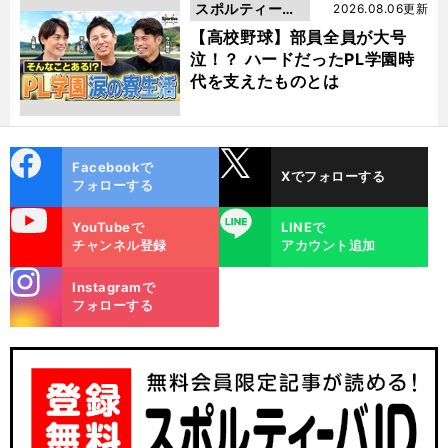
スポルティーバ
2026.08.06更新
動画
【高校野球】部員全員が大号
泣！？ ハードだったPL学園時
代を支えたものとは
cebo
X
Facebookで
Xでフォローする
ok
フォローする
uTube
LINE
YouTubeで
LINEで
チャンネル登録
アカウント追加
stagra
Instagramで
m
フォローする