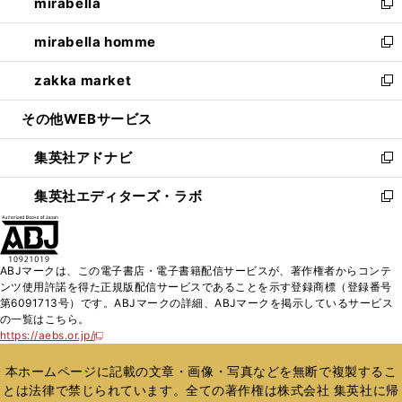
mirabella
く
で
ド
ィ
い
新
開
ウ
ン
ウ
し
mirabella homme
く
で
ド
ィ
い
新
開
ウ
ン
ウ
し
zakka market
く
で
ド
ィ
い
新
開
ウ
ン
ウ
し
その他WEBサービス
く
で
ド
ィ
い
開
ウ
ン
ウ
集英社アドナビ
く
で
ド
ィ
新
開
ウ
ン
し
集英社エディターズ・ラボ
く
で
ド
い
新
開
ウ
ウ
し
く
で
ィ
い
開
ン
ウ
ABJマークは、この電子書店・電子書籍配信サービスが、著作権者からコンテ
く
ド
ィ
ンツ使用許諾を得た正規版配信サービスであることを示す登録商標（登録番号
ウ
ン
第6091713号）です。ABJマークの詳細、ABJマークを掲示しているサービス
で
ド
の一覧はこちら。
開
ウ
https://aebs.or.jp/
新
く
で
し
い
開
本ホームページに記載の文章・画像・写真などを無断で複製するこ
ウ
く
とは法律で禁じられています。全ての著作権は株式会社 集英社に帰
ィ