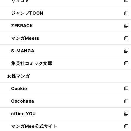
リマコミ
で
ド
ィ
い
新
開
ウ
ン
ウ
し
ジャンプTOON
く
で
ド
ィ
い
新
開
ウ
ン
ウ
し
ZEBRACK
く
で
ド
ィ
い
新
開
ウ
ン
ウ
し
マンガMeets
く
で
ド
ィ
い
新
開
ウ
ン
ウ
し
S-MANGA
く
で
ド
ィ
い
新
開
ウ
ン
ウ
し
集英社コミック文庫
く
で
ド
ィ
い
新
開
ウ
ン
ウ
し
女性マンガ
く
で
ド
ィ
い
開
ウ
ン
ウ
Cookie
く
で
ド
ィ
新
開
ウ
ン
し
Cocohana
く
で
ド
い
新
開
ウ
ウ
し
office YOU
く
で
ィ
い
新
開
ン
ウ
し
マンガMee公式サイト
く
ド
ィ
い
新