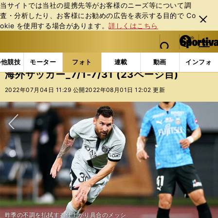
当サイトでは当社の提携先等がお客様のニーズ等について調
査・分析したり、お客様にお勧めの広告を表⽰する⽬的で Co
閉じ
okie を使⽤する場合があります。
詳しくはこちら
る
マイペ
web Sportiva (webスポルティーバ)
検索
メニュ
we
ー
フォトギャラリー
コラムフォト
海外サッカー_7/1-7
b
ジ
の他競技
モーター
フォト
連載
動画
インフォ
ス
海外サッカー_7/1-7/31 (23ページ目)
ポ
ル
2022年07月04日 11:29 公開
2022年08月01日 12:02 更新
テ
ィ
ー
バ
次へ
レアル・マドリードでトレーニング中の久保建英。レアル・ソシエダ移籍が
マドリードの高級フィットネスクラブのイベントに参加したセルヒオ・ラモ
ガンバ大阪戦で４点目を決め喜ぶリオネル・メッシ（パリ・サンジェルマ
移籍金21億円でモナコに移籍した南野拓実
ボルシアMGの背番号３をチョイスした板倉滉
鹿島アンドラーズからセルクル・ブルージュへ移籍した上田綺世
来季の所属先をめぐる報道が続いている久保建英
緑が基調のボルシアMGのユニフォームを着た板倉滉
バルサ残留か否かで交渉が長引いていたフランス代表ウスマン・デンベレ
1993年から1998年までPSGに在籍したライー
パリでのパリ・サンジェルマンの練習に合流したネイマール
ブラジル代表と日本代表の一戦に出場したネイマール
PSGで同僚だったイブラヒモビッチ（左）とベッカム（右）
パリSGでもフランス代表でも絶対的な存在に成長しているエムバペ
サンタ・クララからスポルティングに移籍した日本代表の守田英正
決定的となった
遅刻癖のあるネイマールが早くもチーム練習に参加
映画祭出席のためにカンヌに姿を現わしたキリアン・エムバペ
パリで有名ブランドのファッションショーに出演したネイマール
リオネル・メッシの、昨夏のスペイン・イビサ島でのバカンスの様子
パリのディズニーランドを訪れ、家族と一緒にポーズをとるマルキーニョス
ス
攻撃のタクトを振るメッシ（左）とネイマール（右）
開幕戦でマンオブザマッチに輝いた田中碧
長い交渉の末、バルセロナへの移籍が決まったロベルト・レヴァンドフスキ
昨季の不調を払拭する仕上がり具合のメッシ
２試合連続ゴールを決めたFWカリムエンドも安泰ではない
ひと回り大きくなったように見える久保建英（レアル・ソシエダ）
ン）
プレシーズンで好調をキープしている浅野拓磨
リバプールからバイエルンに移籍したサディオ・マネ（右）