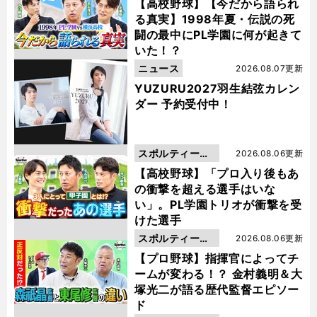
動画
【高校野球】【今だから語られ
る真実】1998年夏・伝説の死
闘の最中にPL学園に何が起きて
いた！？
ニュース
2026.08.07更新
YUZURU2027羽生結弦カレン
ダー 予約受付中！
スポルティーバ
2026.08.06更新
動画
【高校野球】「プロ入り後もあ
の衝撃を超える選手はいな
い」。PL学園トリオが衝撃を受
けた選手
スポルティーバ
2026.08.06更新
動画
【プロ野球】指揮官によってチ
ームが変わる！？ 金村義明＆大
塚光二が語る歴代監督エピソー
ド