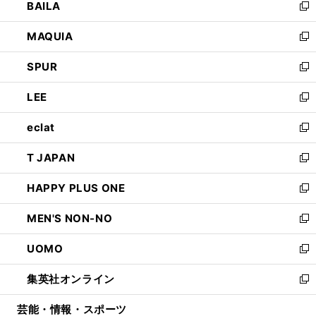
BAILA
く
ィ
い
新
ン
ウ
し
MAQUIA
ド
ィ
い
新
ウ
ン
ウ
し
SPUR
で
ド
ィ
い
新
開
ウ
ン
ウ
し
LEE
く
で
ド
ィ
い
新
開
ウ
ン
ウ
し
eclat
く
で
ド
ィ
い
新
開
ウ
ン
ウ
し
T JAPAN
く
で
ド
ィ
い
新
開
ウ
ン
ウ
し
HAPPY PLUS ONE
く
で
ド
ィ
い
新
開
ウ
ン
ウ
し
MEN'S NON-NO
く
で
ド
ィ
い
新
開
ウ
ン
ウ
し
UOMO
く
で
ド
ィ
い
新
開
ウ
ン
ウ
し
集英社オンライン
く
で
ド
ィ
い
新
開
ウ
ン
ウ
し
芸能・情報・スポーツ
く
で
ド
ィ
い