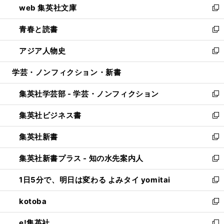
web 集英社文庫
ド
ィ
い
新
ウ
ン
ウ
し
青春と読書
で
ド
ィ
い
新
開
ウ
ン
ウ
し
アジア人物史
く
で
ド
ィ
い
新
開
ウ
ン
ウ
し
学芸・ノンフィクション・新書
く
で
ド
ィ
い
開
ウ
ン
ウ
集英社学芸部 - 学芸・ノンフィクション
く
で
ド
ィ
新
開
ウ
ン
し
集英社ビジネス書
く
で
ド
い
新
開
ウ
ウ
し
集英社新書
く
で
ィ
い
新
開
ン
ウ
し
集英社新書プラス - 知の水先案内人
く
ド
ィ
い
新
ウ
ン
ウ
し
1日5分で、明日は変わる よみタイ yomitai
で
ド
ィ
い
新
開
ウ
ン
ウ
し
kotoba
く
で
ド
ィ
い
新
開
ウ
ン
ウ
し
e!集英社
く
で
ド
ィ