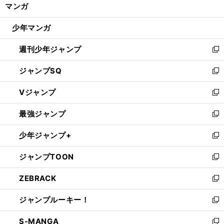
く/
マンガ
ド
閉
ウ
じ
少年マンガ
で
る
開
週刊少年ジャンプ
く
新
し
ジャンプSQ
い
新
ウ
し
Vジャンプ
ィ
い
新
ン
ウ
し
最強ジャンプ
ド
ィ
い
新
ウ
ン
ウ
し
少年ジャンプ+
で
ド
ィ
い
新
開
ウ
ン
ウ
し
ジャンプTOON
く
で
ド
ィ
い
新
開
ウ
ン
ウ
し
ZEBRACK
く
で
ド
ィ
い
新
開
ウ
ン
ウ
し
ジャンプルーキー！
く
で
ド
ィ
い
新
開
ウ
ン
ウ
し
S-MANGA
く
で
ド
ィ
い
新