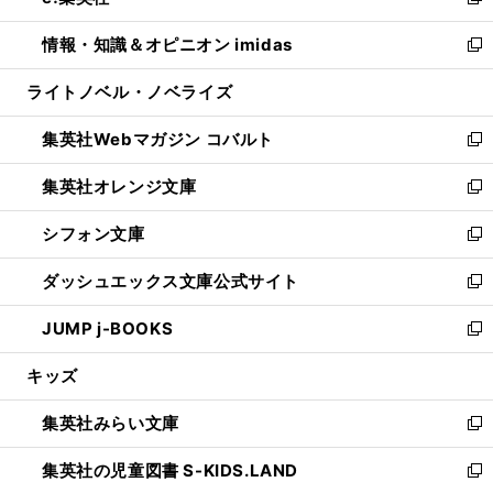
い
新
開
ウ
ン
ウ
し
情報・知識＆オピニオン imidas
く
で
ド
ィ
い
新
開
ウ
ン
ウ
し
ライトノベル・ノベライズ
く
で
ド
ィ
い
開
ウ
ン
ウ
集英社Webマガジン コバルト
く
で
ド
ィ
新
開
ウ
ン
し
集英社オレンジ文庫
く
で
ド
い
新
開
ウ
ウ
し
シフォン文庫
く
で
ィ
い
新
開
ン
ウ
し
ダッシュエックス文庫公式サイト
く
ド
ィ
い
新
ウ
ン
ウ
し
JUMP j-BOOKS
で
ド
ィ
い
新
開
ウ
ン
ウ
し
キッズ
く
で
ド
ィ
い
開
ウ
ン
ウ
集英社みらい文庫
く
で
ド
ィ
新
開
ウ
ン
し
集英社の児童図書 S-KIDS.LAND
く
で
ド
い
新