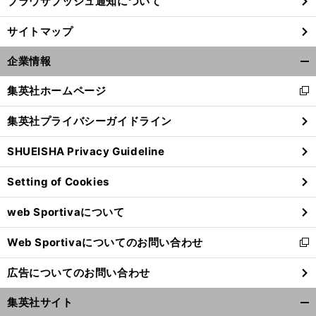
ブラウザプッシュ通知について
サイトマップ
企業情報
開
く/
集英社ホームページ
新
閉
し
じ
集英社プライバシーガイドライン
い
る
ウ
SHUEISHA Privacy Guideline
ィ
ン
Setting of Cookies
ド
ウ
web Sportivaについて
で
開
Web Sportivaについてのお問い合わせ
く
新
し
広告についてのお問い合わせ
い
ウ
集英社サイト
ィ
開