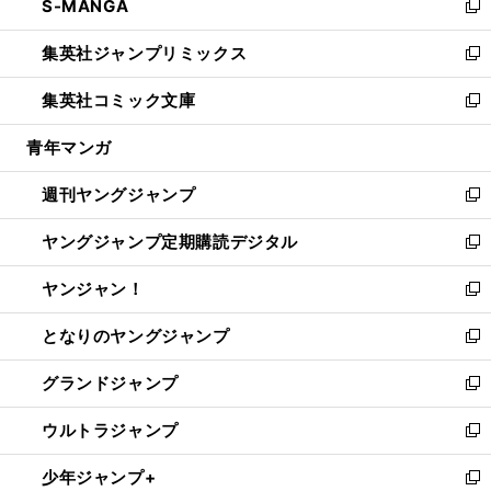
S-MANGA
く
で
ド
ィ
い
新
開
ウ
ン
ウ
し
集英社ジャンプリミックス
く
で
ド
ィ
い
新
開
ウ
ン
ウ
し
集英社コミック文庫
く
で
ド
ィ
い
新
開
ウ
ン
ウ
し
青年マンガ
く
で
ド
ィ
い
開
ウ
ン
ウ
週刊ヤングジャンプ
く
で
ド
ィ
新
開
ウ
ン
し
ヤングジャンプ定期購読デジタル
く
で
ド
い
新
開
ウ
ウ
し
ヤンジャン！
く
で
ィ
い
新
開
ン
ウ
し
となりのヤングジャンプ
く
ド
ィ
い
新
ウ
ン
ウ
し
グランドジャンプ
で
ド
ィ
い
新
開
ウ
ン
ウ
し
ウルトラジャンプ
く
で
ド
ィ
い
新
開
ウ
ン
ウ
し
少年ジャンプ+
く
で
ド
ィ
い
新