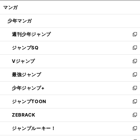
ン
く/
マンガ
ド
閉
ウ
じ
少年マンガ
で
る
開
週刊少年ジャンプ
く
新
し
ジャンプSQ
い
新
ウ
し
Vジャンプ
ィ
い
新
ン
ウ
し
最強ジャンプ
ド
ィ
い
新
ウ
ン
ウ
し
少年ジャンプ+
で
ド
ィ
い
新
開
ウ
ン
ウ
し
ジャンプTOON
く
で
ド
ィ
い
新
開
ウ
ン
ウ
し
ZEBRACK
く
で
ド
ィ
い
新
開
ウ
ン
ウ
し
ジャンプルーキー！
く
で
ド
ィ
い
新
開
ウ
ン
ウ
し