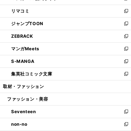
ウ
ン
ウ
し
リマコミ
で
ド
ィ
い
新
開
ウ
ン
ウ
し
ジャンプTOON
く
で
ド
ィ
い
新
開
ウ
ン
ウ
し
ZEBRACK
く
で
ド
ィ
い
新
開
ウ
ン
ウ
し
マンガMeets
く
で
ド
ィ
い
新
開
ウ
ン
ウ
し
S-MANGA
く
で
ド
ィ
い
新
開
ウ
ン
ウ
し
集英社コミック文庫
く
で
ド
ィ
い
新
開
ウ
ン
ウ
し
取材・ファッション
く
で
ド
ィ
い
開
ウ
ン
ウ
ファッション・美容
く
で
ド
ィ
開
ウ
ン
Seventeen
く
で
ド
新
開
ウ
し
non-no
く
で
い
新
開