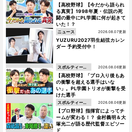
動画
【高校野球】【今だから語られ
る真実】1998年夏・伝説の死
闘の最中にPL学園に何が起きて
いた！？
ニュース
2026.08.07更新
YUZURU2027羽生結弦カレン
ダー 予約受付中！
スポルティーバ
2026.08.06更新
動画
【高校野球】「プロ入り後もあ
の衝撃を超える選手はいな
い」。PL学園トリオが衝撃を受
けた選手
スポルティーバ
2026.08.06更新
動画
【プロ野球】指揮官によってチ
ームが変わる！？ 金村義明＆大
塚光二が語る歴代監督エピソー
ド