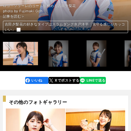
ロコ・ソラーレのリードを務める吉田夕梨花
photo by Fujimaki Goh
記事を読む＞
五輪メダリスト・藤澤五月の今。ゴルフやカメラを始め今年は無茶願望あ
「楽しみを見出せなければやめちゃえ」吉田夕梨花が語るカーリング人生
鈴木夕湖が目指す「やらかさない私」。ロコ・ソラーレが勝つために必要
ロコ・ソラーレ吉田知那美が抱く将来の夢「シニアでも世界一を目指す」
五輪メダリスト・藤澤五月の今。ゴルフやカメラを始め今年は無茶願望あ
藤澤五月が伝えたかった「もぐもぐタイム」の先。自身の結婚観も語った
ロコ・ソラーレ吉田知那美が抱く将来の夢「シニアでも世界一を目指す」
鈴木夕湖が目指す「やらかさない私」。ロコ・ソラーレが勝つために必要
吉田夕梨花の好きなタイプはスラムダンク水戸洋平「見守る感じがカッコ
「楽しみを見出せなければやめちゃえ」吉田夕梨花が語るカーリング人生
ロコ・ソラーレ鈴木夕湖「結婚への焦りは消えた。今はカーリングだけ」
藤澤五月が伝えたかった「もぐもぐタイム」の先。自身の結婚観も語った
前へ
り!?
なこと
り!?
なこと
いい」
吉田知那美「ロコ・ソラーレには私の居場所があるな、と感じている」
吉田知那美「ロコ・ソラーレには私の居場所があるな、と感じている」
いいね
Xでポストする
LINEで送る
line
faceboo
x
k
その他のフォトギャラリー