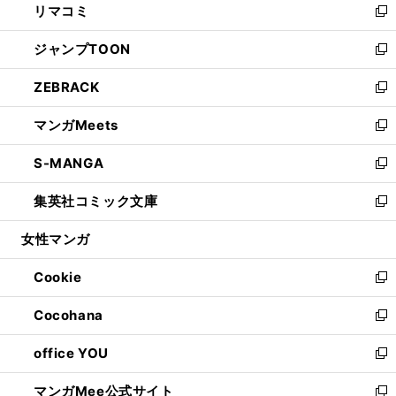
リマコミ
で
ド
ィ
い
新
開
ウ
ン
ウ
し
ジャンプTOON
く
で
ド
ィ
い
新
開
ウ
ン
ウ
し
ZEBRACK
く
で
ド
ィ
い
新
開
ウ
ン
ウ
し
マンガMeets
く
で
ド
ィ
い
新
開
ウ
ン
ウ
し
S-MANGA
く
で
ド
ィ
い
新
開
ウ
ン
ウ
し
集英社コミック文庫
く
で
ド
ィ
い
新
開
ウ
ン
ウ
し
女性マンガ
く
で
ド
ィ
い
開
ウ
ン
ウ
Cookie
く
で
ド
ィ
新
開
ウ
ン
し
Cocohana
く
で
ド
い
新
開
ウ
ウ
し
office YOU
く
で
ィ
い
新
開
ン
ウ
し
マンガMee公式サイト
く
ド
ィ
い
新