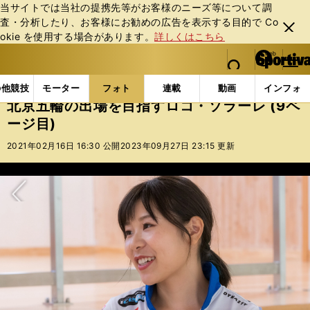
当サイトでは当社の提携先等がお客様のニーズ等について調
査・分析したり、お客様にお勧めの広告を表⽰する⽬的で Co
閉じ
okie を使⽤する場合があります。
詳しくはこちら
る
マイペ
web Sportiva (webスポルティーバ)
検索
メニュ
we
ー
フォトギャラリー
スポーツビーナスギャラリー
北京
b
ジ
の他競技
モーター
フォト
連載
動画
インフォ
ス
北京五輪の出場を目指すロコ・ソラーレ (9ペ
ポ
ージ目)
ル
テ
2021年02月16日 16:30 公開
2023年09月27日 23:15 更新
ィ
ー
バ
次へ