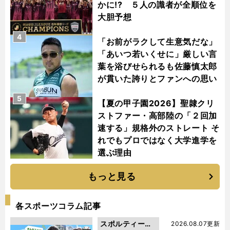
かに!? ５人の識者が全順位を
大胆予想
4
「お前がラクして生意気だな」
「あいつ若いくせに」厳しい言
葉を浴びせられるも佐藤慎太郎
が貫いた誇りとファンへの思い
5
【夏の甲子園2026】聖隷クリ
ストファー・高部陸の「２回加
速する」規格外のストレート そ
れでもプロではなく大学進学を
選ぶ理由
もっと見る
各スポーツコラム記事
スポルティーバ
2026.08.07更新