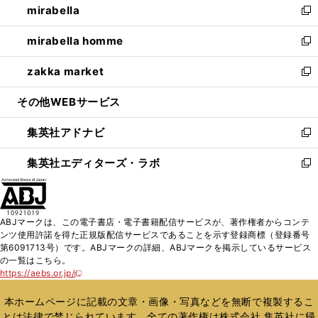
mirabella
く
で
ド
ィ
い
新
開
ウ
ン
ウ
し
mirabella homme
く
で
ド
ィ
い
新
開
ウ
ン
ウ
し
zakka market
く
で
ド
ィ
い
新
開
ウ
ン
ウ
し
その他WEBサービス
く
で
ド
ィ
い
開
ウ
ン
ウ
集英社アドナビ
く
で
ド
ィ
新
開
ウ
ン
し
集英社エディターズ・ラボ
く
で
ド
い
新
開
ウ
ウ
し
く
で
ィ
い
開
ン
ウ
ABJマークは、この電子書店・電子書籍配信サービスが、著作権者からコンテ
く
ド
ィ
ンツ使用許諾を得た正規版配信サービスであることを示す登録商標（登録番号
ウ
ン
第6091713号）です。ABJマークの詳細、ABJマークを掲示しているサービス
で
ド
の一覧はこちら。
開
ウ
https://aebs.or.jp/
新
く
で
し
い
開
本ホームページに記載の文章・画像・写真などを無断で複製するこ
ウ
く
とは法律で禁じられています。全ての著作権は株式会社 集英社に帰