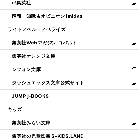
e!集英社
く
で
ド
ィ
い
新
開
ウ
ン
ウ
し
情報・知識＆オピニオン imidas
く
で
ド
ィ
い
新
開
ウ
ン
ウ
し
ライトノベル・ノベライズ
く
で
ド
ィ
い
開
ウ
ン
ウ
集英社Webマガジン コバルト
く
で
ド
ィ
新
開
ウ
ン
し
集英社オレンジ文庫
く
で
ド
い
新
開
ウ
ウ
し
シフォン文庫
く
で
ィ
い
新
開
ン
ウ
し
ダッシュエックス文庫公式サイト
く
ド
ィ
い
新
ウ
ン
ウ
し
JUMP j-BOOKS
で
ド
ィ
い
新
開
ウ
ン
ウ
し
キッズ
く
で
ド
ィ
い
開
ウ
ン
ウ
集英社みらい文庫
く
で
ド
ィ
新
開
ウ
ン
し
集英社の児童図書 S-KIDS.LAND
く
で
ド
い
新