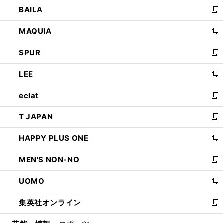
ウ
し
BAILA
く
ィ
い
新
ン
ウ
し
MAQUIA
ド
ィ
い
新
ウ
ン
ウ
し
SPUR
で
ド
ィ
い
新
開
ウ
ン
ウ
し
LEE
く
で
ド
ィ
い
新
開
ウ
ン
ウ
し
eclat
く
で
ド
ィ
い
新
開
ウ
ン
ウ
し
T JAPAN
く
で
ド
ィ
い
新
開
ウ
ン
ウ
し
HAPPY PLUS ONE
く
で
ド
ィ
い
新
開
ウ
ン
ウ
し
MEN'S NON-NO
く
で
ド
ィ
い
新
開
ウ
ン
ウ
し
UOMO
く
で
ド
ィ
い
新
開
ウ
ン
ウ
し
集英社オンライン
く
で
ド
ィ
い
新
開
ウ
ン
ウ
し