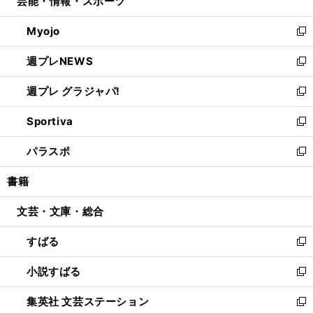
芸能・情報・スポーツ
く
で
ド
ィ
い
開
ウ
ン
ウ
Myojo
く
で
ド
ィ
新
開
ウ
ン
し
週プレNEWS
く
で
ド
い
新
開
ウ
ウ
し
週プレ グラジャパ!
く
で
ィ
い
新
開
ン
ウ
し
Sportiva
く
ド
ィ
い
新
ウ
ン
ウ
し
パラスポ
で
ド
ィ
い
新
開
ウ
ン
ウ
し
書籍
く
で
ド
ィ
い
開
ウ
ン
ウ
文芸・文庫・総合
く
で
ド
ィ
開
ウ
ン
すばる
く
で
ド
新
開
ウ
し
小説すばる
く
で
い
新
開
ウ
し
集英社 文芸ステーション
く
ィ
い
新