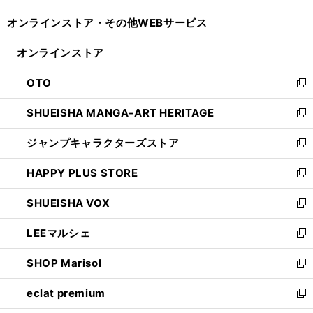
開
ウ
ウ
し
オンラインストア・
その他WEBサービス
く
で
ィ
い
開
ン
ウ
オンラインストア
く
ド
ィ
ウ
ン
OTO
で
ド
新
開
ウ
し
SHUEISHA MANGA-ART HERITAGE
く
で
い
新
開
ウ
し
ジャンプキャラクターズストア
く
ィ
い
新
ン
ウ
し
HAPPY PLUS STORE
ド
ィ
い
新
ウ
ン
ウ
し
SHUEISHA VOX
で
ド
ィ
い
新
開
ウ
ン
ウ
し
LEEマルシェ
く
で
ド
ィ
い
新
開
ウ
ン
ウ
し
SHOP Marisol
く
で
ド
ィ
い
新
開
ウ
ン
ウ
し
eclat premium
く
で
ド
ィ
い
新
開
ウ
ン
ウ
し