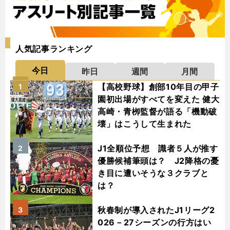
人気記事ランキング
今日
昨日
週間
月間
【高校野球】創部10年目の甲子
1
園初出場がすべてを変えた 健大
高崎・青栁監督が語る「機動破
壊」はこうして生まれた
J1全順位予想 識者５人が推す
2
優勝候補筆頭は？ J2降格の憂
き目に遭いそうな３クラブと
は？
秋春制が導入されたJ1リーグ2
3
026－27シーズンの行方はい