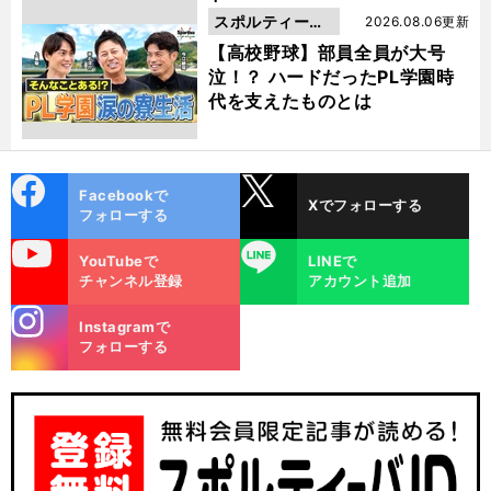
スポルティーバ
2026.08.06更新
動画
【高校野球】部員全員が大号
泣！？ ハードだったPL学園時
代を支えたものとは
cebo
X
Facebookで
Xでフォローする
ok
フォローする
uTube
LINE
YouTubeで
LINEで
チャンネル登録
アカウント追加
stagra
Instagramで
m
フォローする