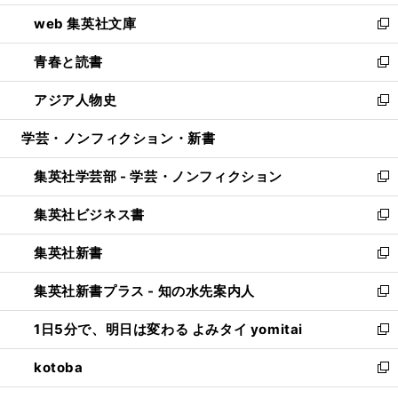
ン
ウ
し
web 集英社文庫
ド
ィ
い
新
ウ
ン
ウ
し
青春と読書
で
ド
ィ
い
新
開
ウ
ン
ウ
し
アジア人物史
く
で
ド
ィ
い
新
開
ウ
ン
ウ
し
学芸・ノンフィクション・新書
く
で
ド
ィ
い
開
ウ
ン
ウ
集英社学芸部 - 学芸・ノンフィクション
く
で
ド
ィ
新
開
ウ
ン
し
集英社ビジネス書
く
で
ド
い
新
開
ウ
ウ
し
集英社新書
く
で
ィ
い
新
開
ン
ウ
し
集英社新書プラス - 知の水先案内人
く
ド
ィ
い
新
ウ
ン
ウ
し
1日5分で、明日は変わる よみタイ yomitai
で
ド
ィ
い
新
開
ウ
ン
ウ
し
kotoba
く
で
ド
ィ
い
新
開
ウ
ン
ウ
し