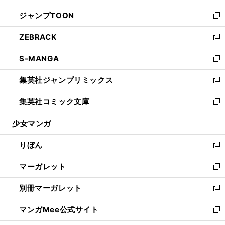
開
ウ
ン
ウ
し
ジャンプTOON
く
で
ド
ィ
い
新
開
ウ
ン
ウ
し
ZEBRACK
く
で
ド
ィ
い
新
開
ウ
ン
ウ
し
S-MANGA
く
で
ド
ィ
い
新
開
ウ
ン
ウ
し
集英社ジャンプリミックス
く
で
ド
ィ
い
新
開
ウ
ン
ウ
し
集英社コミック文庫
く
で
ド
ィ
い
新
開
ウ
ン
ウ
し
少女マンガ
く
で
ド
ィ
い
開
ウ
ン
ウ
りぼん
く
で
ド
ィ
新
開
ウ
ン
し
マーガレット
く
で
ド
い
新
開
ウ
ウ
し
別冊マーガレット
く
で
ィ
い
新
開
ン
ウ
し
マンガMee公式サイト
く
ド
ィ
い
新
ウ
ン
ウ
し