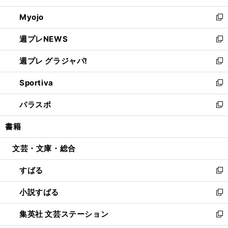
開
ウ
ン
ウ
Myojo
く
で
ド
ィ
新
開
ウ
ン
し
週プレNEWS
く
で
ド
い
新
開
ウ
ウ
し
週プレ グラジャパ!
く
で
ィ
い
新
開
ン
ウ
し
Sportiva
く
ド
ィ
い
新
ウ
ン
ウ
し
パラスポ
で
ド
ィ
い
新
開
ウ
ン
ウ
し
書籍
く
で
ド
ィ
い
開
ウ
ン
ウ
文芸・文庫・総合
く
で
ド
ィ
開
ウ
ン
すばる
く
で
ド
新
開
ウ
し
小説すばる
く
で
い
新
開
ウ
し
集英社 文芸ステーション
く
ィ
い
新
ン
ウ
し