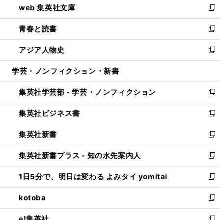
web 集英社文庫
ド
ィ
い
新
ウ
ン
ウ
し
青春と読書
で
ド
ィ
い
新
開
ウ
ン
ウ
し
アジア人物史
く
で
ド
ィ
い
新
開
ウ
ン
ウ
し
学芸・ノンフィクション・新書
く
で
ド
ィ
い
開
ウ
ン
ウ
集英社学芸部 - 学芸・ノンフィクション
く
で
ド
ィ
新
開
ウ
ン
し
集英社ビジネス書
く
で
ド
い
新
開
ウ
ウ
し
集英社新書
く
で
ィ
い
新
開
ン
ウ
し
集英社新書プラス - 知の水先案内人
く
ド
ィ
い
新
ウ
ン
ウ
し
1日5分で、明日は変わる よみタイ yomitai
で
ド
ィ
い
新
開
ウ
ン
ウ
し
kotoba
く
で
ド
ィ
い
新
開
ウ
ン
ウ
し
e!集英社
く
で
ド
ィ