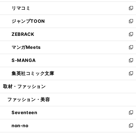
ウ
ン
ウ
し
リマコミ
で
ド
ィ
い
新
開
ウ
ン
ウ
し
ジャンプTOON
く
で
ド
ィ
い
新
開
ウ
ン
ウ
し
ZEBRACK
く
で
ド
ィ
い
新
開
ウ
ン
ウ
し
マンガMeets
く
で
ド
ィ
い
新
開
ウ
ン
ウ
し
S-MANGA
く
で
ド
ィ
い
新
開
ウ
ン
ウ
し
集英社コミック文庫
く
で
ド
ィ
い
新
開
ウ
ン
ウ
し
取材・ファッション
く
で
ド
ィ
い
開
ウ
ン
ウ
ファッション・美容
く
で
ド
ィ
開
ウ
ン
Seventeen
く
で
ド
新
開
ウ
し
non-no
く
で
い
新
開
ウ
し