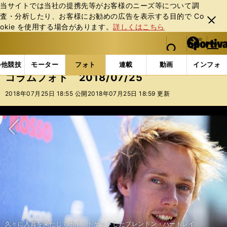
当サイトでは当社の提携先等がお客様のニーズ等について調
査・分析したり、お客様にお勧めの広告を表⽰する⽬的で Co
閉じ
okie を使⽤する場合があります。
詳しくはこちら
る
マイペ
web Sportiva (webスポルティーバ)
検索
メニュ
we
ー
フォトギャラリー
コラムフォト
コラムフォト 2018
b
ジ
の他競技
モーター
フォト
連載
動画
インフォ
ス
コラムフォト 2018/07/25
ポ
ル
2018年07月25日 18:55 公開
2018年07月25日 18:59 更新
テ
ィ
ー
バ
次へ
久々に入賞を果たしてポイントゲットしたブレンドン・ハートレイ