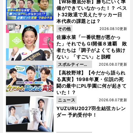
動画
【W杯徹底分析】勝ちにいく準
備ができていなかった！？ ベス
ト32敗退で見えたサッカー日
本代表の課題とは？
PR
その他
2026.08.10更新
佐藤水菜「一番状態が悪かっ
た」それでもＧⅠ開催８連覇 敗
者たちは「調子がよくても抜け
ない」「すごい」と脱帽
スポルティーバ
2026.08.07更新
動画
【高校野球】【今だから語られ
る真実】1998年夏・伝説の死
闘の最中にPL学園に何が起きて
いた！？
ニュース
2026.08.07更新
YUZURU2027羽生結弦カレン
ダー 予約受付中！