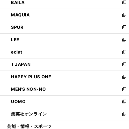
BAILA
く
ィ
い
新
ン
ウ
し
MAQUIA
ド
ィ
い
新
ウ
ン
ウ
し
SPUR
で
ド
ィ
い
新
開
ウ
ン
ウ
し
LEE
く
で
ド
ィ
い
新
開
ウ
ン
ウ
し
eclat
く
で
ド
ィ
い
新
開
ウ
ン
ウ
し
T JAPAN
く
で
ド
ィ
い
新
開
ウ
ン
ウ
し
HAPPY PLUS ONE
く
で
ド
ィ
い
新
開
ウ
ン
ウ
し
MEN'S NON-NO
く
で
ド
ィ
い
新
開
ウ
ン
ウ
し
UOMO
く
で
ド
ィ
い
新
開
ウ
ン
ウ
し
集英社オンライン
く
で
ド
ィ
い
新
開
ウ
ン
ウ
し
芸能・情報・スポーツ
く
で
ド
ィ
い