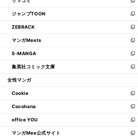
リマコミ
で
ド
ィ
い
新
開
ウ
ン
ウ
し
ジャンプTOON
く
で
ド
ィ
い
新
開
ウ
ン
ウ
し
ZEBRACK
く
で
ド
ィ
い
新
開
ウ
ン
ウ
し
マンガMeets
く
で
ド
ィ
い
新
開
ウ
ン
ウ
し
S-MANGA
く
で
ド
ィ
い
新
開
ウ
ン
ウ
し
集英社コミック文庫
く
で
ド
ィ
い
新
開
ウ
ン
ウ
し
女性マンガ
く
で
ド
ィ
い
開
ウ
ン
ウ
Cookie
く
で
ド
ィ
新
開
ウ
ン
し
Cocohana
く
で
ド
い
新
開
ウ
ウ
し
office YOU
く
で
ィ
い
新
開
ン
ウ
し
マンガMee公式サイト
く
ド
ィ
い
新