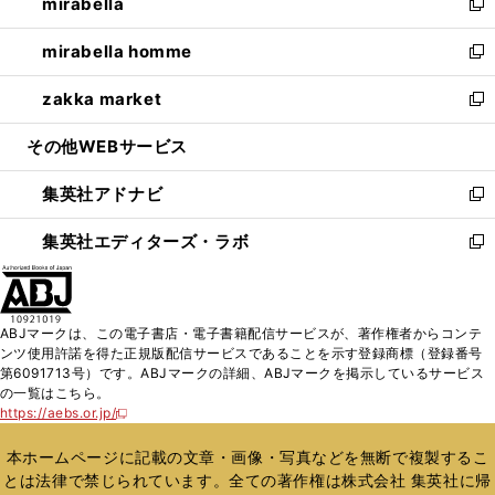
mirabella
く
で
ド
ィ
い
新
開
ウ
ン
ウ
し
mirabella homme
く
で
ド
ィ
い
新
開
ウ
ン
ウ
し
zakka market
く
で
ド
ィ
い
新
開
ウ
ン
ウ
し
その他WEBサービス
く
で
ド
ィ
い
開
ウ
ン
ウ
集英社アドナビ
く
で
ド
ィ
新
開
ウ
ン
し
集英社エディターズ・ラボ
く
で
ド
い
新
開
ウ
ウ
し
く
で
ィ
い
開
ン
ウ
ABJマークは、この電子書店・電子書籍配信サービスが、著作権者からコンテ
く
ド
ィ
ンツ使用許諾を得た正規版配信サービスであることを示す登録商標（登録番号
ウ
ン
第6091713号）です。ABJマークの詳細、ABJマークを掲示しているサービス
で
ド
の一覧はこちら。
開
ウ
https://aebs.or.jp/
新
く
で
し
い
開
本ホームページに記載の文章・画像・写真などを無断で複製するこ
ウ
く
とは法律で禁じられています。全ての著作権は株式会社 集英社に帰
ィ