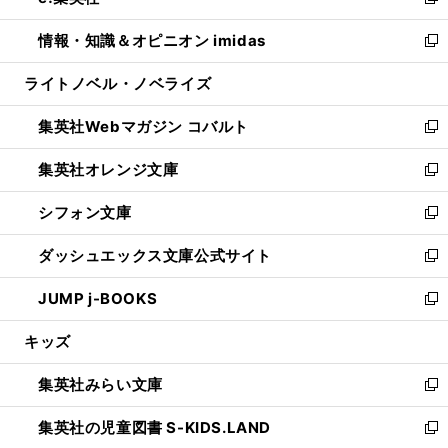
い
新
開
ウ
ン
ウ
し
情報・知識＆オピニオン imidas
く
で
ド
ィ
い
新
開
ウ
ン
ウ
し
ライトノベル・ノベライズ
く
で
ド
ィ
い
開
ウ
ン
ウ
集英社Webマガジン コバルト
く
で
ド
ィ
新
開
ウ
ン
し
集英社オレンジ文庫
く
で
ド
い
新
開
ウ
ウ
し
シフォン文庫
く
で
ィ
い
新
開
ン
ウ
し
ダッシュエックス文庫公式サイト
く
ド
ィ
い
新
ウ
ン
ウ
し
JUMP j-BOOKS
で
ド
ィ
い
新
開
ウ
ン
ウ
し
キッズ
く
で
ド
ィ
い
開
ウ
ン
ウ
集英社みらい文庫
く
で
ド
ィ
新
開
ウ
ン
し
集英社の児童図書 S-KIDS.LAND
く
で
ド
い
新