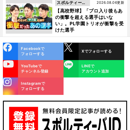
スポルティーバ
2026.08.06更新
動画
【高校野球】「プロ入り後もあ
の衝撃を超える選手はいな
い」。PL学園トリオが衝撃を受
けた選手
cebo
X
Facebookで
Xでフォローする
ok
フォローする
uTube
LINE
YouTubeで
LINEで
チャンネル登録
アカウント追加
stagra
Instagramで
m
フォローする