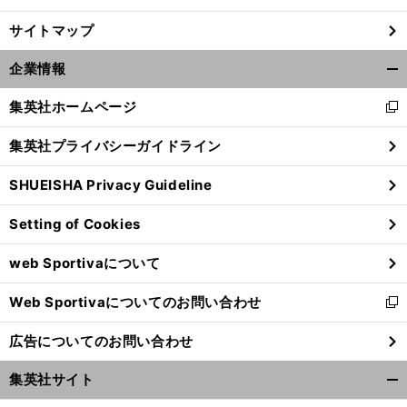
サイトマップ
企業情報
開
く/
集英社ホームページ
新
閉
し
じ
集英社プライバシーガイドライン
い
る
ウ
SHUEISHA Privacy Guideline
ィ
ン
Setting of Cookies
ド
ウ
web Sportivaについて
で
開
Web Sportivaについてのお問い合わせ
く
新
し
広告についてのお問い合わせ
い
ウ
集英社サイト
ィ
開
ン