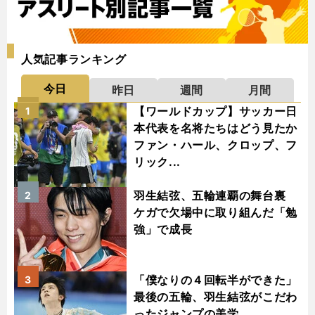
人気記事ランキング
今日
昨日
週間
月間
【ワールドカップ】サッカー日
1
本代表を名将たちはどう見たか
ファン・ハール、クロップ、フ
リック...
羽生結弦、五輪連覇の舞台裏
2
ケガで欠場中に取り組んだ「勉
強」で成長
「僕なりの４回転半ができた」
3
最後の五輪、羽生結弦がこだわ
ったジャンプの美学