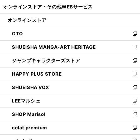
開
ウ
ウ
し
オンラインストア・
その他WEBサービス
く
で
ィ
い
開
ン
ウ
オンラインストア
く
ド
ィ
ウ
ン
OTO
で
ド
新
開
ウ
し
SHUEISHA MANGA-ART HERITAGE
く
で
い
新
開
ウ
し
ジャンプキャラクターズストア
く
ィ
い
新
ン
ウ
し
HAPPY PLUS STORE
ド
ィ
い
新
ウ
ン
ウ
し
SHUEISHA VOX
で
ド
ィ
い
新
開
ウ
ン
ウ
し
LEEマルシェ
く
で
ド
ィ
い
新
開
ウ
ン
ウ
し
SHOP Marisol
く
で
ド
ィ
い
新
開
ウ
ン
ウ
し
eclat premium
く
で
ド
ィ
い
新
開
ウ
ン
ウ
し