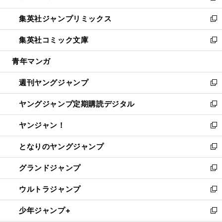
開
ウ
ン
ウ
し
集英社ジャンプリミックス
く
で
ド
ィ
い
新
開
ウ
ン
ウ
し
集英社コミック文庫
く
で
ド
ィ
い
新
開
ウ
ン
ウ
し
青年マンガ
く
で
ド
ィ
い
開
ウ
ン
ウ
週刊ヤングジャンプ
く
で
ド
ィ
新
開
ウ
ン
し
ヤングジャンプ定期購読デジタル
く
で
ド
い
新
開
ウ
ウ
し
ヤンジャン！
く
で
ィ
い
新
開
ン
ウ
し
となりのヤングジャンプ
く
ド
ィ
い
新
ウ
ン
ウ
し
グランドジャンプ
で
ド
ィ
い
新
開
ウ
ン
ウ
し
ウルトラジャンプ
く
で
ド
ィ
い
新
開
ウ
ン
ウ
し
少年ジャンプ+
く
で
ド
ィ
い
新
開
ウ
ン