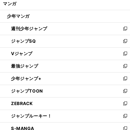
く/
マンガ
ド
閉
ウ
じ
少年マンガ
で
る
開
週刊少年ジャンプ
く
新
し
ジャンプSQ
い
新
ウ
し
Vジャンプ
ィ
い
新
ン
ウ
し
最強ジャンプ
ド
ィ
い
新
ウ
ン
ウ
し
少年ジャンプ+
で
ド
ィ
い
新
開
ウ
ン
ウ
し
ジャンプTOON
く
で
ド
ィ
い
新
開
ウ
ン
ウ
し
ZEBRACK
く
で
ド
ィ
い
新
開
ウ
ン
ウ
し
ジャンプルーキー！
く
で
ド
ィ
い
新
開
ウ
ン
ウ
し
S-MANGA
く
で
ド
ィ
い
新