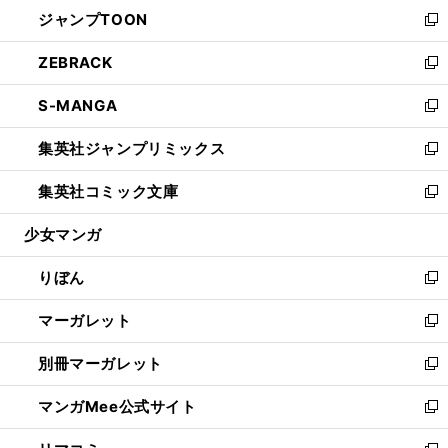
ウ
し
ジャンプTOON
く
で
ド
ィ
い
新
開
ウ
ン
ウ
し
ZEBRACK
く
で
ド
ィ
い
新
開
ウ
ン
ウ
し
S-MANGA
く
で
ド
ィ
い
新
開
ウ
ン
ウ
し
集英社ジャンプリミックス
く
で
ド
ィ
い
新
開
ウ
ン
ウ
し
集英社コミック文庫
く
で
ド
ィ
い
新
開
ウ
ン
ウ
し
少女マンガ
く
で
ド
ィ
い
開
ウ
ン
ウ
りぼん
く
で
ド
ィ
新
開
ウ
ン
し
マーガレット
く
で
ド
い
新
開
ウ
ウ
し
別冊マーガレット
く
で
ィ
い
新
開
ン
ウ
し
マンガMee公式サイト
く
ド
ィ
い
新
ウ
ン
ウ
し