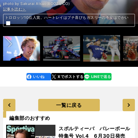
photo by Sakurai Atsuo(BOOZY.CO)
記事を読む＞
記事を読む＞
記事を読む＞
記事を読む＞
記事を読む＞
記事を読む＞
記事を読む＞
記事を読む＞
トロロッソ10位入賞。ハートレイはプチ喜びもガスリーの不安はでかい
トロロッソ10位入賞。ハートレイはプチ喜びもガスリーの不安はでかい
リリーフ三嶋一輝に迷いなし、自信あり。150キロ台連発で奪三振率が凄
前へ
「限りある野球人生に後押しを」松坂愛用のグラブに込められる思い
「限りある野球人生に後押しを」松坂愛用のグラブに込められる思い
ムバッペが育った「郊外」に、フランス社会の立ち直りを見た
杉山氏が森保ジャパンに異議。日本サッカーのガラパゴス化が進む
大谷翔平の兄も奮闘。都市対抗で大敗もトヨタ自動車東日本が一歩前へ
い
いいね
Xでポストする
LINEで送る
line
faceboo
x
k
一覧に戻る
編集部のおすすめ
スポルティーバ バレーボール
特集号 Vol.4 6月30日発売