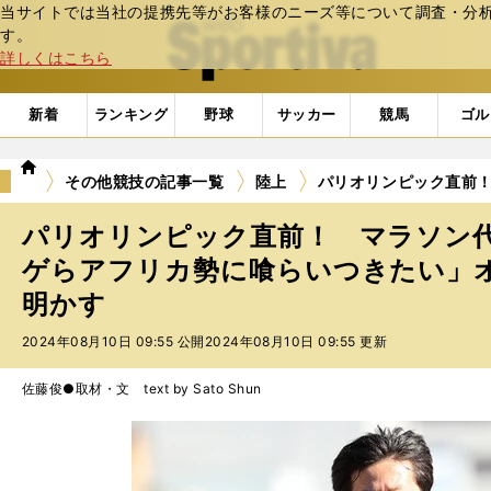
当サイトでは当社の提携先等がお客様のニーズ等について調査・分析し
web Sportiva (webスポルティーバ)
す。
詳しくはこちら
新着
ランキング
野球
サッカー
競馬
ゴル
we
その他競技の記事一覧
陸上
パリオリンピック直前
b
ス
パリオリンピック直前！ マラソン
ポ
ル
ゲらアフリカ勢に喰らいつきたい」
テ
明かす
ィ
ー
2024年08月10日 09:55 公開
2024年08月10日 09:55 更新
バ
佐藤俊●取材・文 text by Sato Shun