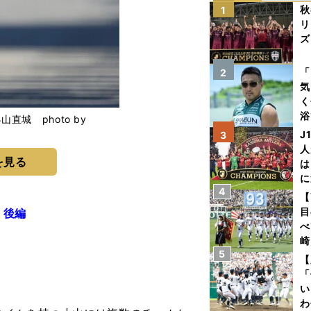
秋
1
リ
ズ
を
「
2
気
く
浴
城 photo by
太
J
3
T
ァ
人
を見る
は
に
4
と
【
目
 後編
べ
崎
5
「
【
て
「
い
わ