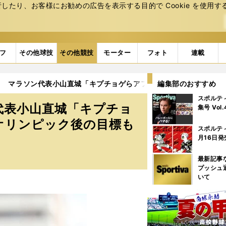
たり、お客様にお勧めの広告を表⽰する⽬的で Cookie を使⽤す
フ
その他球技
その他競技
モーター
フォト
連載
！ マラソン代表小山直城「キプチョゲらアフリカ勢に喰らいつきた
編集部のおすすめ
スポルテ
代表小山直城「キプチョ
集号 Vol
オリンピック後の目標も
スポルテ
月16日発
最新記事
プッシュ
いて