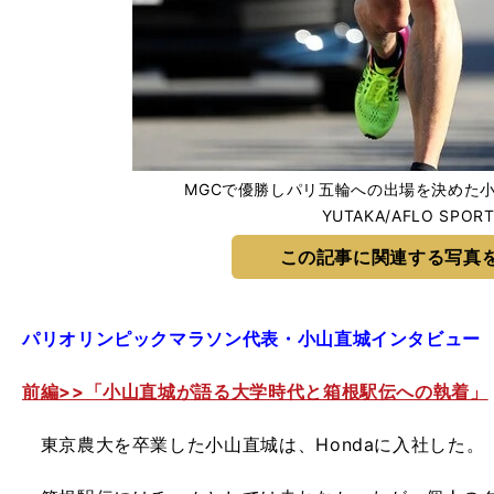
MGCで優勝しパリ五輪への出場を決めた小山直
YUTAKA/AFLO SPOR
この記事に関連する写真
パリオリンピックマラソン代表・小山直城インタビュー
前編>>「小山直城が語る大学時代と箱根駅伝への執着」
東京農大を卒業した小山直城は、Hondaに入社した。