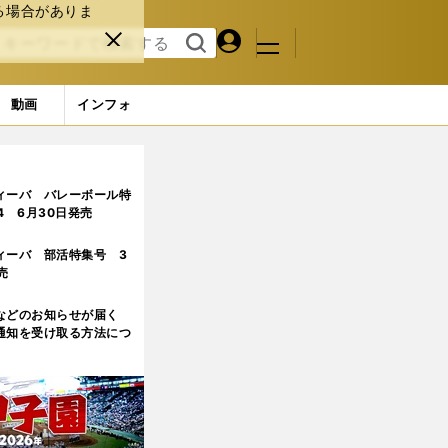
る場合がありま
マイペ
閉じ
検索
メニュ
ー
る
す
ジ
る
動画
インフォ
い」オリンピック後の目標も明かす
ィーバ バレーボール特
.4 6月30日発売
ィーバ 部活特集号 3
売
などのお知らせが届く
通知を受け取る方法につ