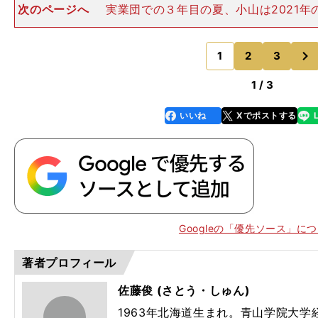
次のページへ
実業団での３年目の夏、小山は2021年
スタンス深川大会10000mで27分55秒16の自己ベス
「27分台を出せたので、ここでトラックに一区切りをつ
次
マラソン
1
2
3
のページへ
1 / 3
いいね
Xでポストする
line
faceboo
x
k
Googleの「優先ソース」に
著者プロフィール
佐藤俊 (さとう・しゅん)
1963年北海道生まれ。青山学院大