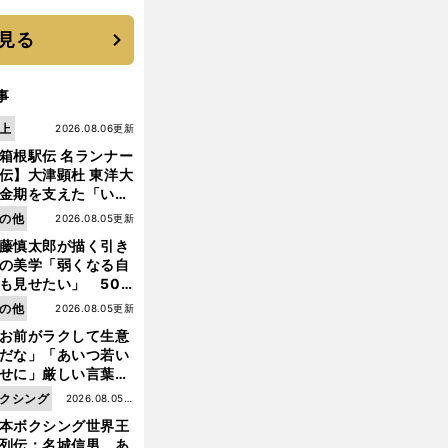
優勝校はここだ！
見る
事
上
2026.08.06更新
箱根駅伝 名ランナー
伝】大津顕杜 東洋大
金期を支えた「いぶ
銀」の存在 最後は同
の他
2026.08.05更新
の設楽兄弟も受賞で
藤慎太郎が描く引き
なかった金栗杯に輝
の美学「弱くなる自
も見せたい」 50
の競輪人生に影響を
の他
2026.08.05更新
える伏見俊昭の死に
お前がラクして生意
言及
だな」「あいつ若い
せに」厳しい言葉を
びせられるも佐藤慎
クシング
2026.08.05更
郎が貫いた誇りとフ
本ボクシング世界王
新
ンへの思い
列伝：名城信男 あ