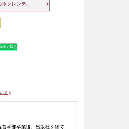
のホクレンディ
トをマークした。
けて、本格的に
LINEで送る
ついて
学経営学部卒業後、出版社を経て