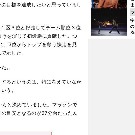
その目標を達成したいと思っていまし
ま
越
フ
さ
宇
の
は１区３位と好走してチーム順位３位
地
人抜きを演じて初優勝に貢献した。つ
輔
題
され、3位からトップを奪う快走を見
果で示した。
いた。
するというのは、特に考えていなか
という。
てからと決めていました。マラソンで
の目安となるのが27分台だったん