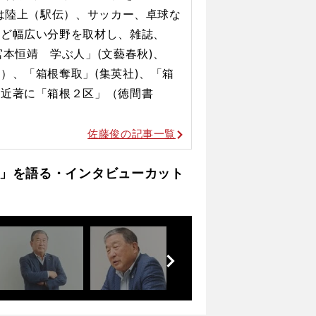
在は陸上（駅伝）、サッカー、卓球な
など幅広い分野を取材し、雑誌、
本恒靖 学ぶ人」(文藝春秋)、
）、「箱根奪取」(集英社)、「箱
。近著に「箱根２区」（徳間書
佐藤俊の記事一覧
」を語る・インタビューカット
前
へ