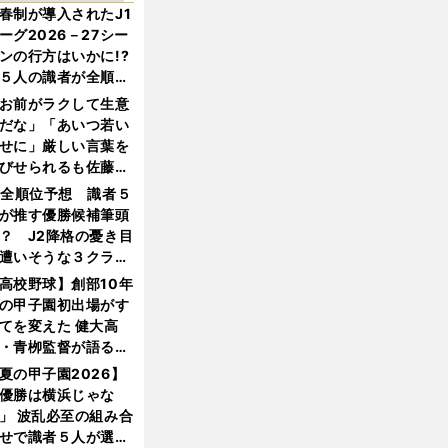
春制が導入されたJ1
ーグ2026－27シー
ンの行方はいかに!?
５人の識者が全順位
大胆予想
お前がラクして生意
だな」「あいつ若い
せに」厳しい言葉を
びせられるも佐藤慎
郎が貫いた誇りとフ
1全順位予想 識者５
ンへの思い
が推す優勝候補筆頭
？ J2降格の憂き目
遭いそうな３クラブ
は？
高校野球】創部10年
の甲子園初出場がす
てを変えた 健大高
・青栁監督が語る
機動破壊」はこうし
夏の甲子園2026】
生まれた
優勝は横浜じゃな
」 波乱必至の組み合
せで識者５人が選ん