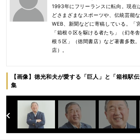
1993年にフリーランスに転向。現
どさまざまなスポーツや、伝統芸能
WEB、新聞などに寄稿している。「宮
「箱根０区を駆ける者たち」（幻冬舎
根５区」（徳間書店）など著書多数
店）。
【画像】徳光和夫が愛する「巨人」と「箱根駅伝
集
へ
次