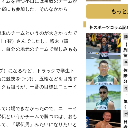
イムを持つ小山には複数のチームか
だ
合宿にも参加した。そのなかから
もっと
各スポーツコラム記
埼玉のチームというのが大きかったで
陸
小川（智）さんでしたし、悠太（設
【
し、自分の地元のチームで親しみもあ
列
黄
し
そ
期
プ）になるなど、トラックで学生ト
佐
き
際
く
軸に競技をつづけ、五輪などを目指す
分
ックも狙うが、一番の目標はニューイ
代
そ
与
「
も
気
く
して出場できなかったので、ニューイ
浴
ボ
駅伝というかチームで勝つのは、おも
太
日
ァ
して、『駅伝男』みたいになりたいと
者