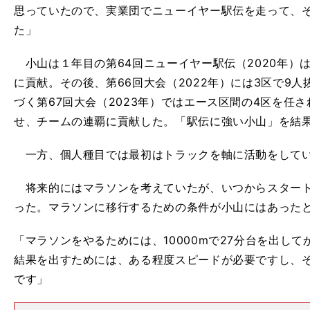
思っていたので、実業団でニューイヤー駅伝を走って、
た」
小山は１年目の第64回ニューイヤー駅伝（2020年）
に貢献。その後、第66回大会（2022年）には3区で9
づく第67回大会（2023年）ではエース区間の4区を任
せ、チームの連覇に貢献した。「駅伝に強い小山」を結
一方、個人種目では最初はトラックを軸に活動をして
将来的にはマラソンを考えていたが、いつからスタート
った。マラソンに移行するための条件が小山にはあった
「マラソンをやるためには、10000mで27分台を出し
結果を出すためには、ある程度スピードが必要ですし、そ
です」
・
箱