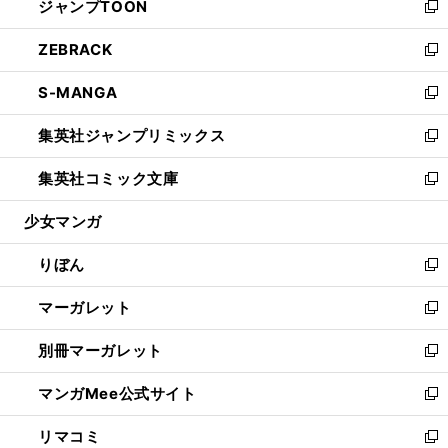
ジャンプTOON
く
で
ド
ィ
い
新
開
ウ
ン
ウ
し
ZEBRACK
く
で
ド
ィ
い
新
開
ウ
ン
ウ
し
S-MANGA
く
で
ド
ィ
い
新
開
ウ
ン
ウ
し
集英社ジャンプリミックス
く
で
ド
ィ
い
新
開
ウ
ン
ウ
し
集英社コミック文庫
く
で
ド
ィ
い
新
開
ウ
ン
ウ
し
少女マンガ
く
で
ド
ィ
い
開
ウ
ン
ウ
りぼん
く
で
ド
ィ
新
開
ウ
ン
し
マーガレット
く
で
ド
い
新
開
ウ
ウ
し
別冊マーガレット
く
で
ィ
い
新
開
ン
ウ
し
マンガMee公式サイト
く
ド
ィ
い
新
ウ
ン
ウ
し
リマコミ
で
ド
ィ
い
新