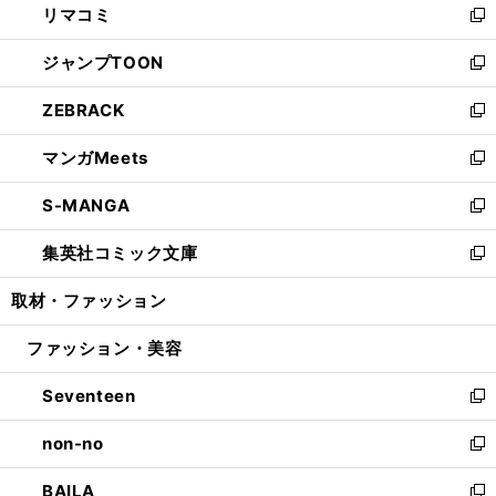
リマコミ
で
ド
ィ
い
新
開
ウ
ン
ウ
し
ジャンプTOON
く
で
ド
ィ
い
新
開
ウ
ン
ウ
し
ZEBRACK
く
で
ド
ィ
い
新
開
ウ
ン
ウ
し
マンガMeets
く
で
ド
ィ
い
新
開
ウ
ン
ウ
し
S-MANGA
く
で
ド
ィ
い
新
開
ウ
ン
ウ
し
集英社コミック文庫
く
で
ド
ィ
い
新
開
ウ
ン
ウ
し
取材・ファッション
く
で
ド
ィ
い
開
ウ
ン
ウ
ファッション・美容
く
で
ド
ィ
開
ウ
ン
Seventeen
く
で
ド
新
開
ウ
し
non-no
く
で
い
新
開
ウ
し
BAILA
く
ィ
い
新