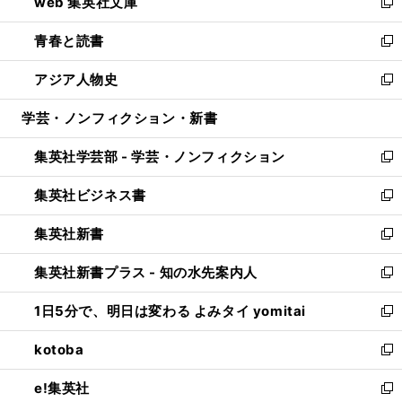
web 集英社文庫
ド
ィ
い
新
ウ
ン
ウ
し
青春と読書
で
ド
ィ
い
新
開
ウ
ン
ウ
し
アジア人物史
く
で
ド
ィ
い
新
開
ウ
ン
ウ
し
学芸・ノンフィクション・新書
く
で
ド
ィ
い
開
ウ
ン
ウ
集英社学芸部 - 学芸・ノンフィクション
く
で
ド
ィ
新
開
ウ
ン
し
集英社ビジネス書
く
で
ド
い
新
開
ウ
ウ
し
集英社新書
く
で
ィ
い
新
開
ン
ウ
し
集英社新書プラス - 知の水先案内人
く
ド
ィ
い
新
ウ
ン
ウ
し
1日5分で、明日は変わる よみタイ yomitai
で
ド
ィ
い
新
開
ウ
ン
ウ
し
kotoba
く
で
ド
ィ
い
新
開
ウ
ン
ウ
し
e!集英社
く
で
ド
ィ
い
新