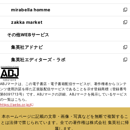
開
ウ
ン
ウ
し
mirabella homme
く
で
ド
ィ
い
新
開
ウ
ン
ウ
し
zakka market
く
で
ド
ィ
い
新
開
ウ
ン
ウ
し
その他WEBサービス
く
で
ド
ィ
い
開
ウ
ン
ウ
集英社アドナビ
く
で
ド
ィ
新
開
ウ
ン
し
集英社エディターズ・ラボ
く
で
ド
い
新
開
ウ
ウ
し
く
で
ィ
い
開
ン
ウ
ABJマークは、この電子書店・電子書籍配信サービスが、著作権者からコンテ
く
ド
ィ
ンツ使用許諾を得た正規版配信サービスであることを示す登録商標（登録番号
ウ
ン
第6091713号）です。ABJマークの詳細、ABJマークを掲示しているサービス
で
ド
の一覧はこちら。
開
ウ
https://aebs.or.jp/
新
く
で
し
い
開
本ホームページに記載の文章・画像・写真などを無断で複製するこ
ウ
く
とは法律で禁じられています。全ての著作権は株式会社 集英社に帰
ィ
属します。
ン