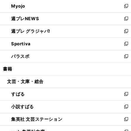
ン
ウ
Myojo
く
で
ド
ィ
新
開
ウ
ン
し
週プレNEWS
く
で
ド
い
新
開
ウ
ウ
し
週プレ グラジャパ!
く
で
ィ
い
新
開
ン
ウ
し
Sportiva
く
ド
ィ
い
新
ウ
ン
ウ
し
パラスポ
で
ド
ィ
い
新
開
ウ
ン
ウ
し
書籍
く
で
ド
ィ
い
開
ウ
ン
ウ
文芸・文庫・総合
く
で
ド
ィ
開
ウ
ン
すばる
く
で
ド
新
開
ウ
し
小説すばる
く
で
い
新
開
ウ
し
集英社 文芸ステーション
く
ィ
い
新
ン
ウ
し