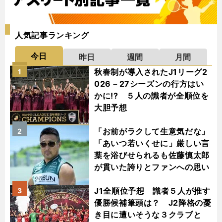
人気記事ランキング
今日
昨日
週間
月間
秋春制が導入されたJ1リーグ2
1
026－27シーズンの行方はい
かに!? ５人の識者が全順位を
大胆予想
「お前がラクして生意気だな」
2
「あいつ若いくせに」厳しい言
葉を浴びせられるも佐藤慎太郎
が貫いた誇りとファンへの思い
J1全順位予想 識者５人が推す
3
優勝候補筆頭は？ J2降格の憂
き目に遭いそうな３クラブと