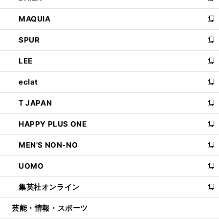
ン
ウ
し
MAQUIA
ド
ィ
い
新
ウ
ン
ウ
し
SPUR
で
ド
ィ
い
新
開
ウ
ン
ウ
し
LEE
く
で
ド
ィ
い
新
開
ウ
ン
ウ
し
eclat
く
で
ド
ィ
い
新
開
ウ
ン
ウ
し
T JAPAN
く
で
ド
ィ
い
新
開
ウ
ン
ウ
し
HAPPY PLUS ONE
く
で
ド
ィ
い
新
開
ウ
ン
ウ
し
MEN'S NON-NO
く
で
ド
ィ
い
新
開
ウ
ン
ウ
し
UOMO
く
で
ド
ィ
い
新
開
ウ
ン
ウ
し
集英社オンライン
く
で
ド
ィ
い
新
開
ウ
ン
ウ
し
芸能・情報・スポーツ
く
で
ド
ィ
い
開
ウ