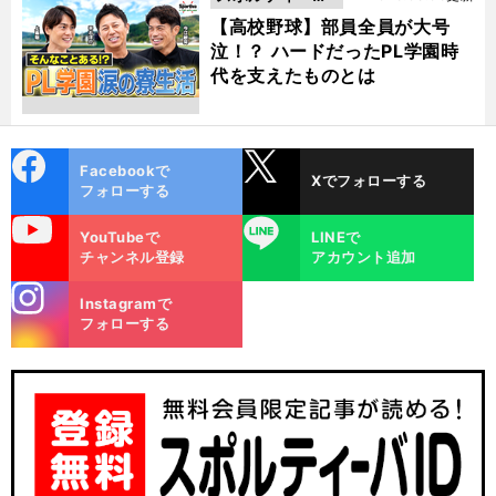
動画
【高校野球】部員全員が大号
泣！？ ハードだったPL学園時
代を支えたものとは
cebo
X
Facebookで
Xでフォローする
ok
フォローする
uTube
LINE
YouTubeで
LINEで
チャンネル登録
アカウント追加
stagra
Instagramで
m
フォローする