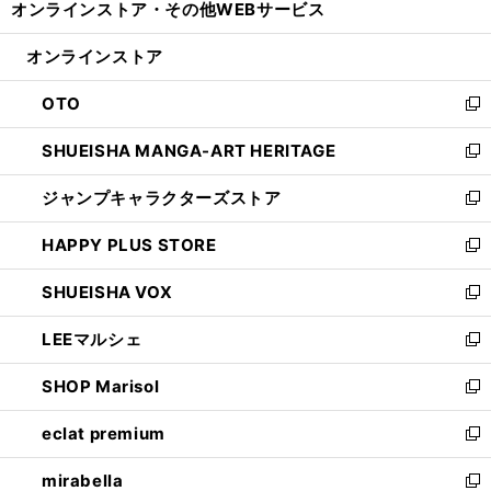
オンラインストア・
その他WEBサービス
く
で
ィ
い
開
ン
ウ
オンラインストア
く
ド
ィ
ウ
ン
OTO
で
ド
新
開
ウ
し
SHUEISHA MANGA-ART HERITAGE
く
で
い
新
開
ウ
し
ジャンプキャラクターズストア
く
ィ
い
新
ン
ウ
し
HAPPY PLUS STORE
ド
ィ
い
新
ウ
ン
ウ
し
SHUEISHA VOX
で
ド
ィ
い
新
開
ウ
ン
ウ
し
LEEマルシェ
く
で
ド
ィ
い
新
開
ウ
ン
ウ
し
SHOP Marisol
く
で
ド
ィ
い
新
開
ウ
ン
ウ
し
eclat premium
く
で
ド
ィ
い
新
開
ウ
ン
ウ
し
mirabella
く
で
ド
ィ
い
新