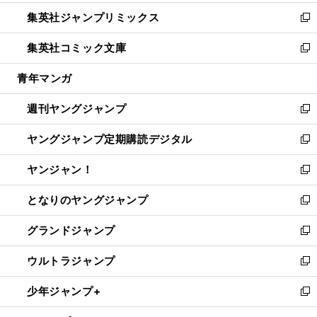
開
ウ
ン
ウ
し
集英社ジャンプリミックス
く
で
ド
ィ
い
新
開
ウ
ン
ウ
し
集英社コミック文庫
く
で
ド
ィ
い
新
開
ウ
ン
ウ
し
青年マンガ
く
で
ド
ィ
い
開
ウ
ン
ウ
週刊ヤングジャンプ
く
で
ド
ィ
新
開
ウ
ン
し
ヤングジャンプ定期購読デジタル
く
で
ド
い
新
開
ウ
ウ
し
ヤンジャン！
く
で
ィ
い
新
開
ン
ウ
し
となりのヤングジャンプ
く
ド
ィ
い
新
ウ
ン
ウ
し
グランドジャンプ
で
ド
ィ
い
新
開
ウ
ン
ウ
し
ウルトラジャンプ
く
で
ド
ィ
い
新
開
ウ
ン
ウ
し
少年ジャンプ+
く
で
ド
ィ
い
新
開
ウ
ン
ウ
し