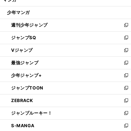
ド
閉
ウ
じ
少年マンガ
で
る
開
週刊少年ジャンプ
く
新
し
ジャンプSQ
い
新
ウ
し
Vジャンプ
ィ
い
新
ン
ウ
し
最強ジャンプ
ド
ィ
い
新
ウ
ン
ウ
し
少年ジャンプ+
で
ド
ィ
い
新
開
ウ
ン
ウ
し
ジャンプTOON
く
で
ド
ィ
い
新
開
ウ
ン
ウ
し
ZEBRACK
く
で
ド
ィ
い
新
開
ウ
ン
ウ
し
ジャンプルーキー！
く
で
ド
ィ
い
新
開
ウ
ン
ウ
し
S-MANGA
く
で
ド
ィ
い
新