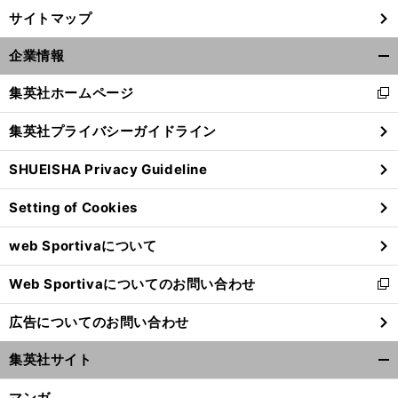
サイトマップ
企業情報
開
く/
集英社ホームページ
新
閉
し
じ
集英社プライバシーガイドライン
い
る
ウ
SHUEISHA Privacy Guideline
ィ
ン
Setting of Cookies
ド
ウ
web Sportivaについて
で
開
Web Sportivaについてのお問い合わせ
く
新
し
広告についてのお問い合わせ
い
ウ
集英社サイト
ィ
開
ン
く/
マンガ