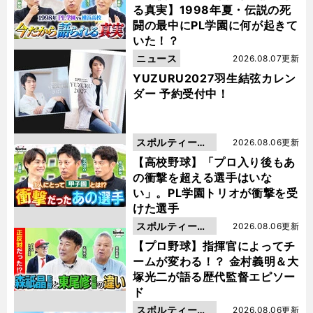
る真実】1998年夏・伝説の死
闘の最中にPL学園に何が起きて
いた！？
ニュース
2026.08.07更新
YUZURU2027羽生結弦カレン
ダー 予約受付中！
スポルティーバ
2026.08.06更新
動画
【高校野球】「プロ入り後もあ
の衝撃を超える選手はいな
い」。PL学園トリオが衝撃を受
けた選手
スポルティーバ
2026.08.06更新
動画
【プロ野球】指揮官によってチ
ームが変わる！？ 金村義明＆大
塚光二が語る歴代監督エピソー
ド
スポルティーバ
2026.08.06更新