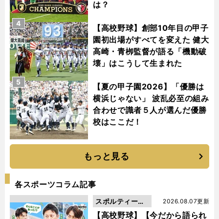
は？
4
【高校野球】創部10年目の甲子
園初出場がすべてを変えた 健大
高崎・青栁監督が語る「機動破
壊」はこうして生まれた
5
【夏の甲子園2026】「優勝は
横浜じゃない」 波乱必至の組み
合わせで識者５人が選んだ優勝
校はここだ！
もっと見る
各スポーツコラム記事
スポルティーバ
2026.08.07更新
動画
【高校野球】【今だから語られ