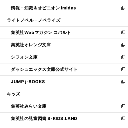
開
ウ
ン
ウ
し
情報・知識＆オピニオン imidas
く
で
ド
ィ
い
新
開
ウ
ン
ウ
し
ライトノベル・ノベライズ
く
で
ド
ィ
い
開
ウ
ン
ウ
集英社Webマガジン コバルト
く
で
ド
ィ
新
開
ウ
ン
し
集英社オレンジ文庫
く
で
ド
い
新
開
ウ
ウ
し
シフォン文庫
く
で
ィ
い
新
開
ン
ウ
し
ダッシュエックス文庫公式サイト
く
ド
ィ
い
新
ウ
ン
ウ
し
JUMP j-BOOKS
で
ド
ィ
い
新
開
ウ
ン
ウ
し
キッズ
く
で
ド
ィ
い
開
ウ
ン
ウ
集英社みらい文庫
く
で
ド
ィ
新
開
ウ
ン
し
集英社の児童図書 S-KIDS.LAND
く
で
ド
い
新
開
ウ
ウ
し