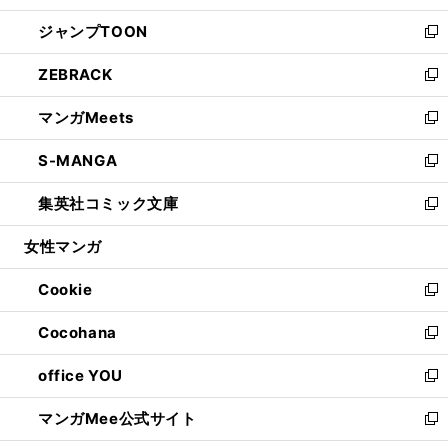
開
ウ
ン
ウ
し
ジャンプTOON
く
で
ド
ィ
い
新
開
ウ
ン
ウ
し
ZEBRACK
く
で
ド
ィ
い
新
開
ウ
ン
ウ
し
マンガMeets
く
で
ド
ィ
い
新
開
ウ
ン
ウ
し
S-MANGA
く
で
ド
ィ
い
新
開
ウ
ン
ウ
し
集英社コミック文庫
く
で
ド
ィ
い
新
開
ウ
ン
ウ
し
女性マンガ
く
で
ド
ィ
い
開
ウ
ン
ウ
Cookie
く
で
ド
ィ
新
開
ウ
ン
し
Cocohana
く
で
ド
い
新
開
ウ
ウ
し
office YOU
く
で
ィ
い
新
開
ン
ウ
し
マンガMee公式サイト
く
ド
ィ
い
新
ウ
ン
ウ
し