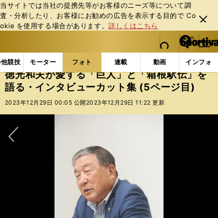
当サイトでは当社の提携先等がお客様のニーズ等について調
査・分析したり、お客様にお勧めの広告を表⽰する⽬的で Co
閉じ
okie を使⽤する場合があります。
詳しくはこちら
る
マイペ
web Sportiva (webスポルティーバ)
検索
メニュ
we
ー
フォトギャラリー
徳光和夫が愛する「巨人」と「箱根駅
b
ジ
の他競技
モーター
フォト
連載
動画
インフォ
ス
徳光和夫が愛する「巨人」と「箱根駅伝」を
ポ
語る・インタビューカット集 (5ページ目)
ル
テ
2023年12月29日 00:05 公開
2023年12月29日 11:22 更新
ィ
ー
バ
次へ