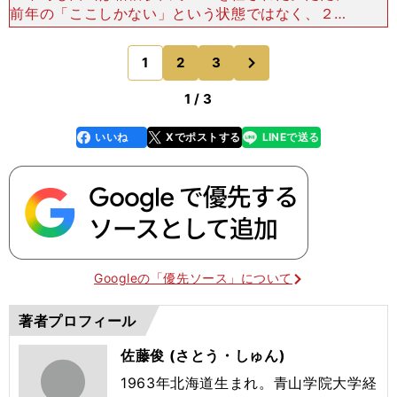
前年の「ここしかない」という状態ではなく、２年
のトラックシーズンは関東インカレ10000ｍで４
位、5000mで８位、日本選手権10000ｍでは自己
次
1
2
3
のページへ
ベストで
1 / 3
いいね
Xでポストする
LINEで送る
line
faceboo
x
k
Googleの「優先ソース」について
著者プロフィール
佐藤俊 (さとう・しゅん)
1963年北海道生まれ。青山学院大学経