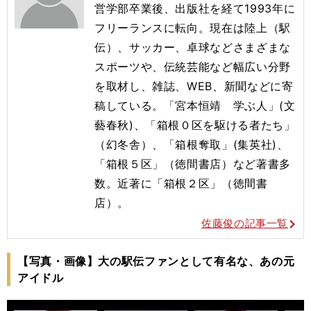
営学部卒業後、出版社を経て1993年に
フリーランスに転向。現在は陸上（駅
伝）、サッカー、卓球などさまざまな
スポーツや、伝統芸能など幅広い分野
を取材し、雑誌、WEB、新聞などに寄
稿している。「宮本恒靖 学ぶ人」(文
藝春秋)、「箱根０区を駆ける者たち」
（幻冬舎）、「箱根奪取」(集英社)、
「箱根５区」（徳間書店）など著書多
数。近著に「箱根２区」（徳間書
店）。
佐藤俊の記事一覧
【写真・画像】大の駅伝ファンとして有名な、あの元
アイドル