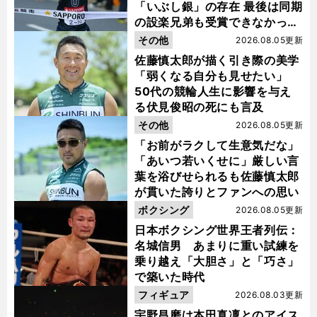
「いぶし銀」の存在 最後は同期
前
へ
の設楽兄弟も受賞できなかった
200
2025
金栗杯に輝く
その他
2026.08.05更新
佐藤慎太郎が描く引き際の美学
「弱くなる自分も見せたい」
50代の競輪人生に影響を与え
る伏見俊昭の死にも言及
その他
2026.08.05更新
「お前がラクして生意気だな」
「あいつ若いくせに」厳しい言
葉を浴びせられるも佐藤慎太郎
が貫いた誇りとファンへの思い
ボクシング
2026.08.05更新
日本ボクシング世界王者列伝：
名城信男 あまりに重い試練を
乗り越え「大胆さ」と「巧さ」
で築いた時代
フィギュア
2026.08.03更新
宇野昌磨は本田真凜とのアイス