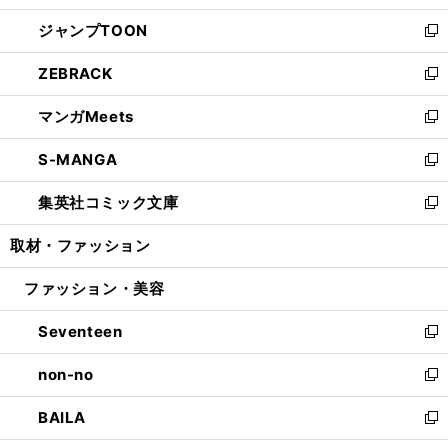
開
ウ
ン
ウ
し
ジャンプTOON
く
で
ド
ィ
い
新
開
ウ
ン
ウ
し
ZEBRACK
く
で
ド
ィ
い
新
開
ウ
ン
ウ
し
マンガMeets
く
で
ド
ィ
い
新
開
ウ
ン
ウ
し
S-MANGA
く
で
ド
ィ
い
新
開
ウ
ン
ウ
し
集英社コミック文庫
く
で
ド
ィ
い
新
開
ウ
ン
ウ
し
取材・ファッション
く
で
ド
ィ
い
開
ウ
ン
ウ
ファッション・美容
く
で
ド
ィ
開
ウ
ン
Seventeen
く
で
ド
新
開
ウ
し
non-no
く
で
い
新
開
ウ
し
BAILA
く
ィ
い
新
ン
ウ
し