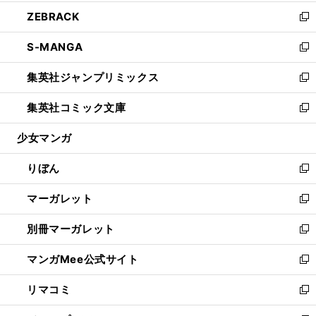
開
ウ
ン
ウ
し
ZEBRACK
く
で
ド
ィ
い
新
開
ウ
ン
ウ
し
S-MANGA
く
で
ド
ィ
い
新
開
ウ
ン
ウ
し
集英社ジャンプリミックス
く
で
ド
ィ
い
新
開
ウ
ン
ウ
し
集英社コミック文庫
く
で
ド
ィ
い
新
開
ウ
ン
ウ
し
少女マンガ
く
で
ド
ィ
い
開
ウ
ン
ウ
りぼん
く
で
ド
ィ
新
開
ウ
ン
し
マーガレット
く
で
ド
い
新
開
ウ
ウ
し
別冊マーガレット
く
で
ィ
い
新
開
ン
ウ
し
マンガMee公式サイト
く
ド
ィ
い
新
ウ
ン
ウ
し
リマコミ
で
ド
ィ
い
新
開
ウ
ン
ウ
し