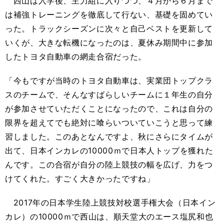
西山は入学後、主力組に入りつつ、４月から６月まで
は補強トレーニングを徹底して行ない、基礎を固めてい
った。トラックシーズンに次々と自己ベストを更新して
いくが、大きな転機になったのは、夏休み期間中に参加
したトヨタ自動車の網走合宿だった。
「今もですが当時のトヨタ自動車は、実業団トップクラ
スのチームで、そんなすばらしいチームに１年生の自分
が参加させていただくことになったので、これは自分の
限界を超えてでも絶対に喰らいついていこうと思って練
習しました。このあとなんですよ、秋にさらにタイムが
出て、日本インカレの10000ｍで日本人トップを獲れた
んです。この合宿が自分の陸上競技の幅を広げ、力をつ
けてくれた。すごく大きかったですね」
2017年の日本学生陸上競技対校選手権大会（日本イン
カレ）の10000ｍで西山は、順天堂大のエース塩尻和也