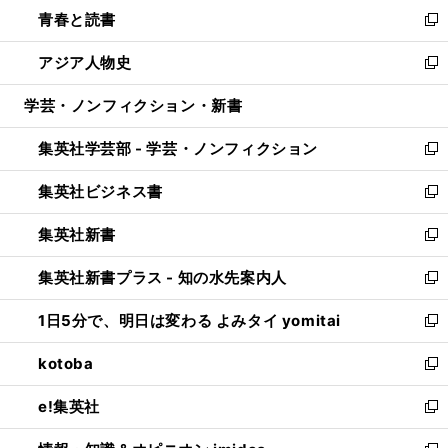
ウ
し
青春と読書
で
ド
ィ
い
新
開
ウ
ン
ウ
し
アジア人物史
く
で
ド
ィ
い
新
開
ウ
ン
ウ
し
学芸・ノンフィクション・新書
く
で
ド
ィ
い
開
ウ
ン
ウ
集英社学芸部 - 学芸・ノンフィクション
く
で
ド
ィ
新
開
ウ
ン
し
集英社ビジネス書
く
で
ド
い
新
開
ウ
ウ
し
集英社新書
く
で
ィ
い
新
開
ン
ウ
し
集英社新書プラス - 知の水先案内人
く
ド
ィ
い
新
ウ
ン
ウ
し
1日5分で、明日は変わる よみタイ yomitai
で
ド
ィ
い
新
開
ウ
ン
ウ
し
kotoba
く
で
ド
ィ
い
新
開
ウ
ン
ウ
し
e!集英社
く
で
ド
ィ
い
新
開
ウ
ン
ウ
し