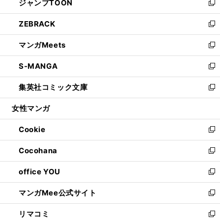
ジャンプTOON
く
で
ド
ィ
い
新
開
ウ
ン
ウ
し
ZEBRACK
く
で
ド
ィ
い
新
開
ウ
ン
ウ
し
マンガMeets
く
で
ド
ィ
い
新
開
ウ
ン
ウ
し
S-MANGA
く
で
ド
ィ
い
新
開
ウ
ン
ウ
し
集英社コミック文庫
く
で
ド
ィ
い
新
開
ウ
ン
ウ
し
女性マンガ
く
で
ド
ィ
い
開
ウ
ン
ウ
Cookie
く
で
ド
ィ
新
開
ウ
ン
し
Cocohana
く
で
ド
い
新
開
ウ
ウ
し
office YOU
く
で
ィ
い
新
開
ン
ウ
し
マンガMee公式サイト
く
ド
ィ
い
新
ウ
ン
ウ
し
リマコミ
で
ド
ィ
い
新