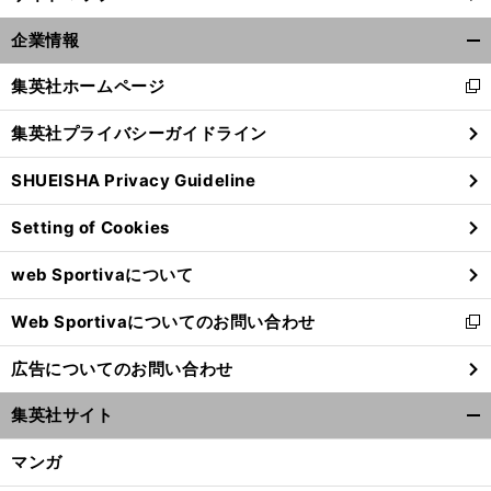
企業情報
開
く/
集英社ホームページ
新
閉
し
じ
集英社プライバシーガイドライン
い
る
ウ
SHUEISHA Privacy Guideline
ィ
ン
Setting of Cookies
ド
ウ
web Sportivaについて
で
開
Web Sportivaについてのお問い合わせ
く
新
し
広告についてのお問い合わせ
い
ウ
集英社サイト
ィ
開
ン
く/
マンガ
ド
閉
ウ