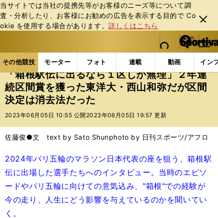
当サイトでは当社の提携先等がお客様のニーズ等について調
査・分析したり、お客様にお勧めの広告を表⽰する⽬的で Co
閉じ
okie を使⽤する場合があります。
詳しくはこちら
る
マイペ
web Sportiva (webスポルティーバ)
検索
メニュ
we
ー
その他競技の記事一覧
陸上
「箱根駅伝に出るなら
b
ジ
その他競技
モーター
フォト
連載
動画
イン
ス
「箱根駅伝に出るなら１区しか無理」２年連
ポ
続区間賞を獲った東洋大・西山和弥だが区間
ル
決定は消去法だった
テ
ィ
2023年06月05日 10:55 公開
2023年06月05日 19:57 更新
ー
バ
佐藤俊●文 text by Sato Shun
photo by 日刊スポーツ/アフロ
2024年パリ五輪のマラソン日本代表の座を狙う、箱根駅
伝に出場した選手たちへのインタビュー。当時のエピソ
ードやパリ五輪に向けての意気込み、"箱根"での経験が
今の走り、人生にどう影響を与えているのかを聞いてい
く。