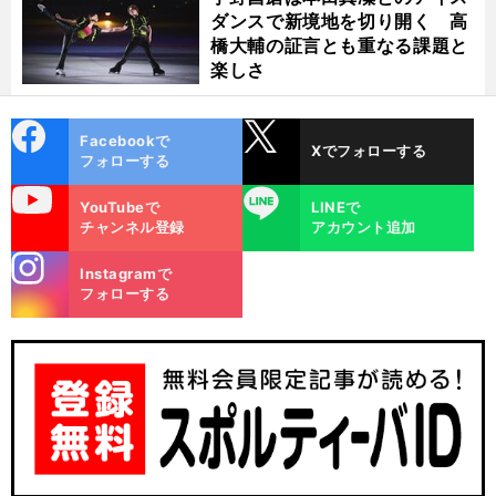
ダンスで新境地を切り開く 高
橋大輔の証言とも重なる課題と
楽しさ
cebo
X
Facebookで
Xでフォローする
ok
フォローする
uTube
LINE
YouTubeで
LINEで
チャンネル登録
アカウント追加
stagra
Instagramで
m
フォローする