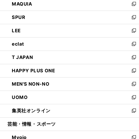
MAQUIA
ド
ィ
い
新
ウ
ン
ウ
し
SPUR
で
ド
ィ
い
新
開
ウ
ン
ウ
し
LEE
く
で
ド
ィ
い
新
開
ウ
ン
ウ
し
eclat
く
で
ド
ィ
い
新
開
ウ
ン
ウ
し
T JAPAN
く
で
ド
ィ
い
新
開
ウ
ン
ウ
し
HAPPY PLUS ONE
く
で
ド
ィ
い
新
開
ウ
ン
ウ
し
MEN'S NON-NO
く
で
ド
ィ
い
新
開
ウ
ン
ウ
し
UOMO
く
で
ド
ィ
い
新
開
ウ
ン
ウ
し
集英社オンライン
く
で
ド
ィ
い
新
開
ウ
ン
ウ
し
芸能・情報・スポーツ
く
で
ド
ィ
い
開
ウ
ン
ウ
Myojo
く
で
ド
ィ
新