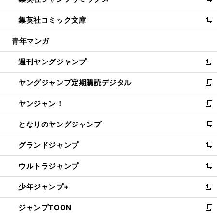
ィ
い
新
開
ウ
ン
ウ
し
集英社コミック文庫
く
で
ド
ィ
い
新
開
ウ
ン
ウ
し
青年マンガ
く
で
ド
ィ
い
開
ウ
ン
ウ
週刊ヤングジャンプ
く
で
ド
ィ
新
開
ウ
ン
し
ヤングジャンプ定期購読デジタル
く
で
ド
い
新
開
ウ
ウ
し
ヤンジャン！
く
で
ィ
い
新
開
ン
ウ
し
となりのヤングジャンプ
く
ド
ィ
い
新
ウ
ン
ウ
し
グランドジャンプ
で
ド
ィ
い
新
開
ウ
ン
ウ
し
ウルトラジャンプ
く
で
ド
ィ
い
新
開
ウ
ン
ウ
し
少年ジャンプ+
く
で
ド
ィ
い
新
開
ウ
ン
ウ
し
ジャンプTOON
く
で
ド
ィ
い
新