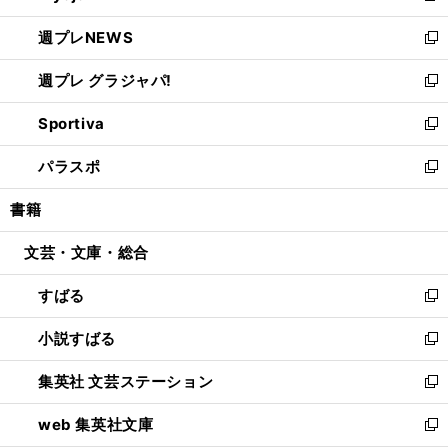
開
ウ
ン
し
週プレNEWS
く
で
ド
い
新
開
ウ
ウ
し
週プレ グラジャパ!
く
で
ィ
い
新
開
ン
ウ
し
Sportiva
く
ド
ィ
い
新
ウ
ン
ウ
し
パラスポ
で
ド
ィ
い
新
開
ウ
ン
ウ
し
書籍
く
で
ド
ィ
い
開
ウ
ン
ウ
文芸・文庫・総合
く
で
ド
ィ
開
ウ
ン
すばる
く
で
ド
新
開
ウ
し
小説すばる
く
で
い
新
開
ウ
し
集英社 文芸ステーション
く
ィ
い
新
ン
ウ
し
web 集英社文庫
ド
ィ
い
新
ウ
ン