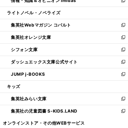
情報・知識＆オピニオン imidas
く
で
ド
ィ
い
新
開
ウ
ン
ウ
し
ライトノベル・ノベライズ
く
で
ド
ィ
い
開
ウ
ン
ウ
集英社Webマガジン コバルト
く
で
ド
ィ
新
開
ウ
ン
し
集英社オレンジ文庫
く
で
ド
い
新
開
ウ
ウ
し
シフォン文庫
く
で
ィ
い
新
開
ン
ウ
し
ダッシュエックス文庫公式サイト
く
ド
ィ
い
新
ウ
ン
ウ
し
JUMP j-BOOKS
で
ド
ィ
い
新
開
ウ
ン
ウ
し
キッズ
く
で
ド
ィ
い
開
ウ
ン
ウ
集英社みらい文庫
く
で
ド
ィ
新
開
ウ
ン
し
集英社の児童図書 S-KIDS.LAND
く
で
ド
い
新
開
ウ
ウ
し
オンラインストア・
その他WEBサービス
く
で
ィ
い