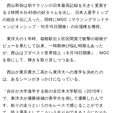
西山和弥は初マラソンの日本最高記録を大きく更新す
る２時間６分45秒の好タイムを出し、日本人選手トップ
の総合６位に入った。同時にMGC（マラソングランドチ
ャンピオンシップ・10月15日開催）の出場権を獲得。
東洋大の１年時、箱根駅伝１区区間賞で衝撃の箱根デ
ビューを果たして以来、一時期伸び悩む時期もあった
が、西山はブダペスト世界陸上（８月19日開幕）、MGC
を前にして、輝きを取り戻しつつある。
西山が東京農大二高から東洋大への進学を決めたの
は、あるシーンがきっかけになっている。
「自分が大学進学する前の全日本大学駅伝（2015年）
で、東洋大が優勝候補の青学大を倒して優勝したんで
す。粘りの走りというのをレースで感じることができ
て、陸上選手としてこういう走りができるようになりた