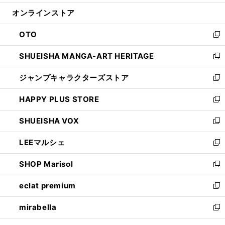
開
ン
ウ
オンラインストア
く
ド
ィ
ウ
ン
OTO
で
ド
新
開
ウ
し
SHUEISHA MANGA-ART HERITAGE
く
で
い
新
開
ウ
し
ジャンプキャラクターズストア
く
ィ
い
新
ン
ウ
し
HAPPY PLUS STORE
ド
ィ
い
新
ウ
ン
ウ
し
SHUEISHA VOX
で
ド
ィ
い
新
開
ウ
ン
ウ
し
LEEマルシェ
く
で
ド
ィ
い
新
開
ウ
ン
ウ
し
SHOP Marisol
く
で
ド
ィ
い
新
開
ウ
ン
ウ
し
eclat premium
く
で
ド
ィ
い
新
開
ウ
ン
ウ
し
mirabella
く
で
ド
ィ
い
新
開
ウ
ン
ウ
し