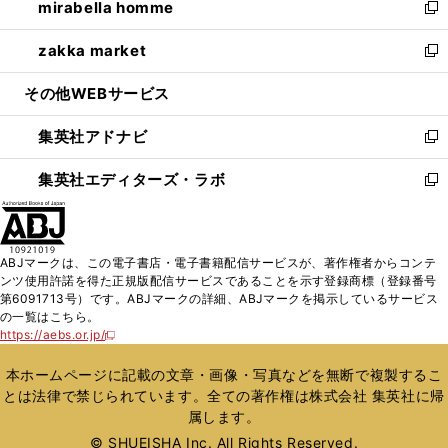
mirabella homme
く
で
ド
ィ
い
新
開
ウ
ン
ウ
し
zakka market
く
で
ド
ィ
い
新
開
ウ
ン
ウ
し
その他WEBサービス
く
で
ド
ィ
い
開
ウ
ン
ウ
集英社アドナビ
く
で
ド
ィ
新
開
ウ
ン
し
集英社エディターズ・ラボ
く
で
ド
い
新
開
ウ
ウ
し
く
で
ィ
い
開
ン
ウ
ABJマークは、この電子書店・電子書籍配信サービスが、著作権者からコンテ
く
ド
ィ
ンツ使用許諾を得た正規版配信サービスであることを示す登録商標（登録番号
ウ
ン
第6091713号）です。ABJマークの詳細、ABJマークを掲示しているサービス
で
ド
の一覧はこちら。
開
ウ
https://aebs.or.jp/
新
く
で
し
い
開
本ホームページに記載の文章・画像・写真などを無断で複製するこ
ウ
く
とは法律で禁じられています。全ての著作権は株式会社 集英社に帰
ィ
属します。
ン
ド
© SHUEISHA Inc. All Rights Reserved.