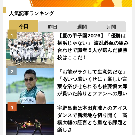
人気記事ランキング
今日
昨日
週間
月間
【夏の甲子園2026】「優勝は
1
横浜じゃない」 波乱必至の組み
合わせで識者５人が選んだ優勝
校はここだ！
「お前がラクして生意気だな」
2
「あいつ若いくせに」厳しい言
葉を浴びせられるも佐藤慎太郎
が貫いた誇りとファンへの思い
宇野昌磨は本田真凜とのアイス
3
ダンスで新境地を切り開く 高
橋大輔の証言とも重なる課題と
楽しさ