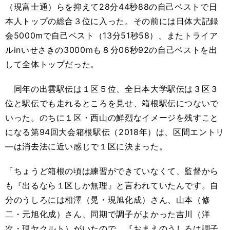
（現富士通）らを抑えて28分44秒88の自己ベストで日
本人トップの総合３位に入った。その前には日体大記録
会5000mで自己ベスト（13分51秒58）、またトライア
ルinいせさきの3000mも８分06秒92の自己ベストを出
して全体トップだった。
同年の出雲駅伝は１区５位、全日本大学駅伝は３区３
位と駅伝でも走れるところを見せ、箱根駅伝につないで
いった。のちに１区・西山の鮮烈なイメージを残すこと
になる第94回大会箱根駅伝（2018年）は、区間エントリ
―は消去法に近い感じで１区に決まった。
「ちょうど箱根の頃は練習ができていなくて、監督から
も『出るなら１区しか無理』と言われていたんです。自
分のうしろには相澤（晃・現旭化成）さん、山本（修
二・元旭化成）さん、同期で調子がよかった吉川（洋
次・現ヤクルト）がいたので、『おまえのうしろは調子