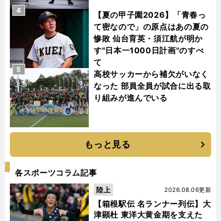
4
【夏の甲子園2026】「青春っ
て密なので」の原点はあの夏の
惨敗 仙台育英・須江航が明か
す"日本一1000日計画"のすべ
て
5
高校サッカーから補欠がいなく
なった 部員全員が試合に出る取
り組みが進んでいる
もっと見る
各スポーツコラム記事
陸上
2026.08.06更新
【箱根駅伝 名ランナー列伝】大
津顕杜 東洋大黄金期を支えた