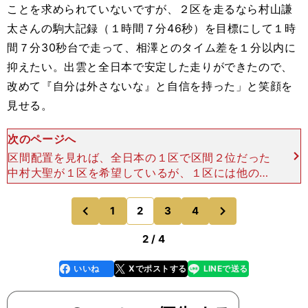
ことを求められていないですが、２区を走るなら村山謙
太さんの駒大記録（１時間７分46秒）を目標にして１時
間７分30秒台で走って、相澤とのタイム差を１分以内に
抑えたい。出雲と全日本で安定した走りができたので、
改めて『自分は外さないな』と自信を持った」と笑顔を
見せる。
次のページへ
区間配置を見れば、全日本の１区で区間２位だった
中村大聖が１区を希望しているが、１区には他の選
手を起用して、山下、田澤とともに２～４区という
のが、大八木監督が往路優勝を狙える配置と考えて
次
1
2
3
4
のページへ
のページへ
いるところだ。「
前
2 / 4
いいね
Xでポストする
LINEで送る
line
faceboo
x
k