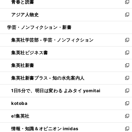
青春と読書
で
ド
ィ
い
新
開
ウ
ン
ウ
し
アジア人物史
く
で
ド
ィ
い
新
開
ウ
ン
ウ
し
学芸・ノンフィクション・新書
く
で
ド
ィ
い
開
ウ
ン
ウ
集英社学芸部 - 学芸・ノンフィクション
く
で
ド
ィ
新
開
ウ
ン
し
集英社ビジネス書
く
で
ド
い
新
開
ウ
ウ
し
集英社新書
く
で
ィ
い
新
開
ン
ウ
し
集英社新書プラス - 知の水先案内人
く
ド
ィ
い
新
ウ
ン
ウ
し
1日5分で、明日は変わる よみタイ yomitai
で
ド
ィ
い
新
開
ウ
ン
ウ
し
kotoba
く
で
ド
ィ
い
新
開
ウ
ン
ウ
し
e!集英社
く
で
ド
ィ
い
新
開
ウ
ン
ウ
し
情報・知識＆オピニオン imidas
く
で
ド
ィ
い
新