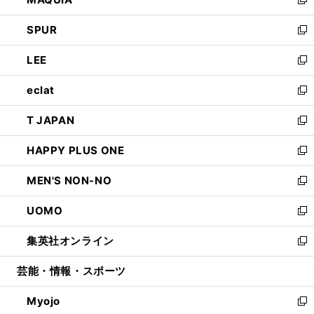
ド
ィ
い
新
ウ
ン
ウ
し
SPUR
で
ド
ィ
い
新
開
ウ
ン
ウ
し
LEE
く
で
ド
ィ
い
新
開
ウ
ン
ウ
し
eclat
く
で
ド
ィ
い
新
開
ウ
ン
ウ
し
T JAPAN
く
で
ド
ィ
い
新
開
ウ
ン
ウ
し
HAPPY PLUS ONE
く
で
ド
ィ
い
新
開
ウ
ン
ウ
し
MEN'S NON-NO
く
で
ド
ィ
い
新
開
ウ
ン
ウ
し
UOMO
く
で
ド
ィ
い
新
開
ウ
ン
ウ
し
集英社オンライン
く
で
ド
ィ
い
新
開
ウ
ン
ウ
し
芸能・情報・スポーツ
く
で
ド
ィ
い
開
ウ
ン
ウ
Myojo
く
で
ド
ィ
新