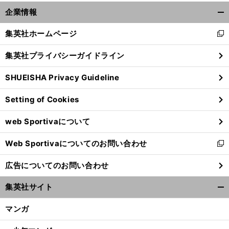
前
へ
企業情報
開
く/
集英社ホームページ
新
閉
し
じ
集英社プライバシーガイドライン
い
る
ウ
SHUEISHA Privacy Guideline
ィ
ン
Setting of Cookies
ド
ウ
web Sportivaについて
で
開
Web Sportivaについてのお問い合わせ
く
新
し
広告についてのお問い合わせ
い
ウ
集英社サイト
ィ
開
ン
く/
マンガ
ド
閉
ウ
じ