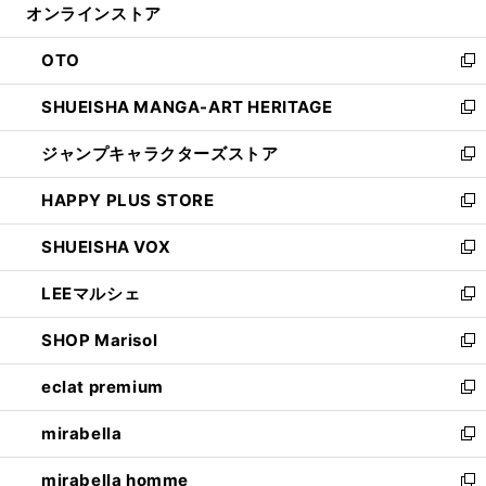
オンラインストア
く
ド
ィ
ウ
ン
OTO
で
ド
新
開
ウ
し
SHUEISHA MANGA-ART HERITAGE
く
で
い
新
開
ウ
し
ジャンプキャラクターズストア
く
ィ
い
新
ン
ウ
し
HAPPY PLUS STORE
ド
ィ
い
新
ウ
ン
ウ
し
SHUEISHA VOX
で
ド
ィ
い
新
開
ウ
ン
ウ
し
LEEマルシェ
く
で
ド
ィ
い
新
開
ウ
ン
ウ
し
SHOP Marisol
く
で
ド
ィ
い
新
開
ウ
ン
ウ
し
eclat premium
く
で
ド
ィ
い
新
開
ウ
ン
ウ
し
mirabella
く
で
ド
ィ
い
新
開
ウ
ン
ウ
し
mirabella homme
く
で
ド
ィ
い
新