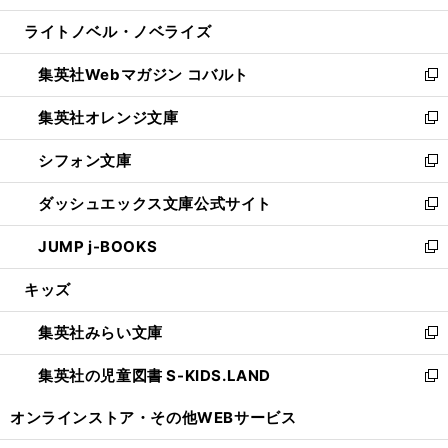
開
ウ
ン
ウ
し
ライトノベル・ノベライズ
く
で
ド
ィ
い
開
ウ
ン
ウ
集英社Webマガジン コバルト
く
で
ド
ィ
新
開
ウ
ン
し
集英社オレンジ文庫
く
で
ド
い
新
開
ウ
ウ
し
シフォン文庫
く
で
ィ
い
新
開
ン
ウ
し
ダッシュエックス文庫公式サイト
く
ド
ィ
い
新
ウ
ン
ウ
し
JUMP j-BOOKS
で
ド
ィ
い
新
開
ウ
ン
ウ
し
キッズ
く
で
ド
ィ
い
開
ウ
ン
ウ
集英社みらい文庫
く
で
ド
ィ
新
開
ウ
ン
し
集英社の児童図書 S-KIDS.LAND
く
で
ド
い
新
開
ウ
ウ
し
オンラインストア・
その他WEBサービス
く
で
ィ
い
開
ン
ウ