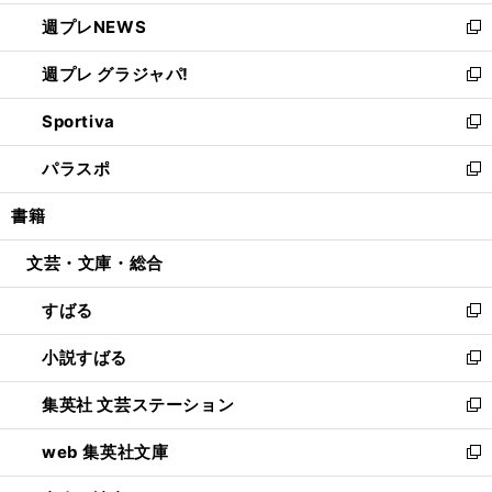
開
ウ
ン
し
週プレNEWS
く
で
ド
い
新
開
ウ
ウ
し
週プレ グラジャパ!
く
で
ィ
い
新
開
ン
ウ
し
Sportiva
く
ド
ィ
い
新
ウ
ン
ウ
し
パラスポ
で
ド
ィ
い
新
開
ウ
ン
ウ
し
書籍
く
で
ド
ィ
い
開
ウ
ン
ウ
文芸・文庫・総合
く
で
ド
ィ
開
ウ
ン
すばる
く
で
ド
新
開
ウ
し
小説すばる
く
で
い
新
開
ウ
し
集英社 文芸ステーション
く
ィ
い
新
ン
ウ
し
web 集英社文庫
ド
ィ
い
新
ウ
ン
ウ
し