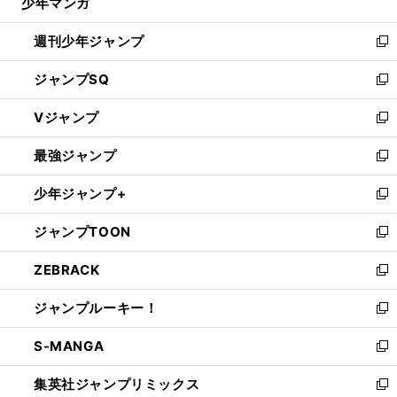
少年マンガ
で
る
開
週刊少年ジャンプ
く
新
し
ジャンプSQ
い
新
ウ
し
Vジャンプ
ィ
い
新
ン
ウ
し
最強ジャンプ
ド
ィ
い
新
ウ
ン
ウ
し
少年ジャンプ+
で
ド
ィ
い
新
開
ウ
ン
ウ
し
ジャンプTOON
く
で
ド
ィ
い
新
開
ウ
ン
ウ
し
ZEBRACK
く
で
ド
ィ
い
新
開
ウ
ン
ウ
し
ジャンプルーキー！
く
で
ド
ィ
い
新
開
ウ
ン
ウ
し
S-MANGA
く
で
ド
ィ
い
新
開
ウ
ン
ウ
し
集英社ジャンプリミックス
く
で
ド
ィ
い
新