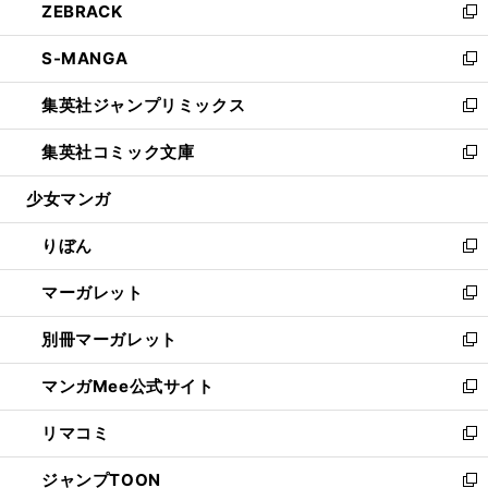
ZEBRACK
く
で
ド
ィ
い
新
開
ウ
ン
ウ
し
S-MANGA
く
で
ド
ィ
い
新
開
ウ
ン
ウ
し
集英社ジャンプリミックス
く
で
ド
ィ
い
新
開
ウ
ン
ウ
し
集英社コミック文庫
く
で
ド
ィ
い
新
開
ウ
ン
ウ
し
少女マンガ
く
で
ド
ィ
い
開
ウ
ン
ウ
りぼん
く
で
ド
ィ
新
開
ウ
ン
し
マーガレット
く
で
ド
い
新
開
ウ
ウ
し
別冊マーガレット
く
で
ィ
い
新
開
ン
ウ
し
マンガMee公式サイト
く
ド
ィ
い
新
ウ
ン
ウ
し
リマコミ
で
ド
ィ
い
新
開
ウ
ン
ウ
し
ジャンプTOON
く
で
ド
ィ
い
新