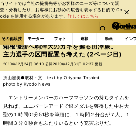
当サイトでは当社の提携先等がお客様のニーズ等について調
査・分析したり、お客様にお勧めの広告を表⽰する⽬的で Co
閉じ
okie を使⽤する場合があります。
詳しくはこちら
る
マイペ
web Sportiva (webスポルティーバ)
検索
メニュ
we
ー
その他競技の記事一覧
陸上
箱根優勝へ駒澤大のカ
b
ジ
その他競技
モーター
フォト
連載
動画
イン
ス
箱根優勝へ駒澤大のカギを握る田澤廉。
ポ
主力選手の区間配置も考えた (2ページ目)
ル
テ
2019年12月24日 06:10 公開
2019年12月31日 02:37 更新
ィ
ー
折山淑美●取材・文 text by Oriyama Toshimi
バ
photo by Kyodo News
エントリーメンバーのハーフマラソンの持ちタイムを
見れば、ユニバーシアードで銀メダルを獲得した中村大
聖の１時間01分51秒を筆頭に、１時間２分台が７人、１
時間３分０秒台もふたりいるという充実ぶりだ。