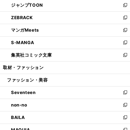
ジャンプTOON
く
で
ド
ィ
い
新
開
ウ
ン
ウ
し
ZEBRACK
く
で
ド
ィ
い
新
開
ウ
ン
ウ
し
マンガMeets
く
で
ド
ィ
い
新
開
ウ
ン
ウ
し
S-MANGA
く
で
ド
ィ
い
新
開
ウ
ン
ウ
し
集英社コミック文庫
く
で
ド
ィ
い
新
開
ウ
ン
ウ
し
取材・ファッション
く
で
ド
ィ
い
開
ウ
ン
ウ
ファッション・美容
く
で
ド
ィ
開
ウ
ン
Seventeen
く
で
ド
新
開
ウ
し
non-no
く
で
い
新
開
ウ
し
BAILA
く
ィ
い
新
ン
ウ
し
MAQUIA