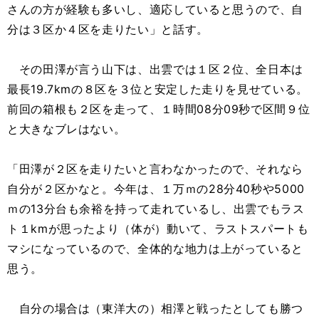
さんの方が経験も多いし、適応していると思うので、自
分は３区か４区を走りたい」と話す。
その田澤が言う山下は、出雲では１区２位、全日本は
最長19.7kmの８区を３位と安定した走りを見せている。
前回の箱根も２区を走って、１時間08分09秒で区間９位
と大きなブレはない。
「田澤が２区を走りたいと言わなかったので、それなら
自分が２区かなと。今年は、１万ｍの28分40秒や5000
ｍの13分台も余裕を持って走れているし、出雲でもラス
ト１kmが思ったより（体が）動いて、ラストスパートも
マシになっているので、全体的な地力は上がっていると
思う。
自分の場合は（東洋大の）相澤と戦ったとしても勝つ