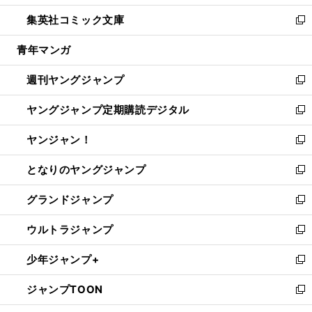
開
ウ
ン
ウ
し
集英社コミック文庫
く
で
ド
ィ
い
新
開
ウ
ン
ウ
し
青年マンガ
く
で
ド
ィ
い
開
ウ
ン
ウ
週刊ヤングジャンプ
く
で
ド
ィ
新
開
ウ
ン
し
ヤングジャンプ定期購読デジタル
く
で
ド
い
新
開
ウ
ウ
し
ヤンジャン！
く
で
ィ
い
新
開
ン
ウ
し
となりのヤングジャンプ
く
ド
ィ
い
新
ウ
ン
ウ
し
グランドジャンプ
で
ド
ィ
い
新
開
ウ
ン
ウ
し
ウルトラジャンプ
く
で
ド
ィ
い
新
開
ウ
ン
ウ
し
少年ジャンプ+
く
で
ド
ィ
い
新
開
ウ
ン
ウ
し
ジャンプTOON
く
で
ド
ィ
い
新
開
ウ
ン
ウ
し