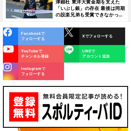
津顕杜 東洋大黄金期を支えた
「いぶし銀」の存在 最後は同期
の設楽兄弟も受賞できなかった
金栗杯に輝く
cebo
X
Facebookで
Xでフォローする
ok
フォローする
uTube
LINE
YouTubeで
LINEで
チャンネル登録
アカウント追加
stagra
Instagramで
m
フォローする