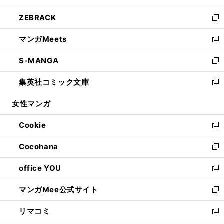
開
ウ
ン
ウ
し
ZEBRACK
く
で
ド
ィ
い
新
開
ウ
ン
ウ
し
マンガMeets
く
で
ド
ィ
い
新
開
ウ
ン
ウ
し
S-MANGA
く
で
ド
ィ
い
新
開
ウ
ン
ウ
し
集英社コミック文庫
く
で
ド
ィ
い
新
開
ウ
ン
ウ
し
女性マンガ
く
で
ド
ィ
い
開
ウ
ン
ウ
Cookie
く
で
ド
ィ
新
開
ウ
ン
し
Cocohana
く
で
ド
い
新
開
ウ
ウ
し
office YOU
く
で
ィ
い
新
開
ン
ウ
し
マンガMee公式サイト
く
ド
ィ
い
新
ウ
ン
ウ
し
リマコミ
で
ド
ィ
い
新
開
ウ
ン
ウ
し