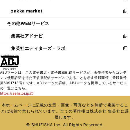
開
ウ
ン
ウ
し
zakka market
く
で
ド
ィ
い
新
開
ウ
ン
ウ
し
その他WEBサービス
く
で
ド
ィ
い
開
ウ
ン
ウ
集英社アドナビ
く
で
ド
ィ
新
開
ウ
ン
し
集英社エディターズ・ラボ
く
で
ド
い
新
開
ウ
ウ
し
く
で
ィ
い
開
ン
ウ
ABJマークは、この電子書店・電子書籍配信サービスが、著作権者からコンテ
く
ド
ィ
ンツ使用許諾を得た正規版配信サービスであることを示す登録商標（登録番号
ウ
ン
第6091713号）です。ABJマークの詳細、ABJマークを掲示しているサービス
で
ド
の一覧はこちら。
開
ウ
https://aebs.or.jp/
新
く
で
し
い
開
本ホームページに記載の文章・画像・写真などを無断で複製するこ
ウ
く
とは法律で禁じられています。全ての著作権は株式会社 集英社に帰
ィ
属します。
ン
ド
© SHUEISHA Inc. All Rights Reserved.
ウ