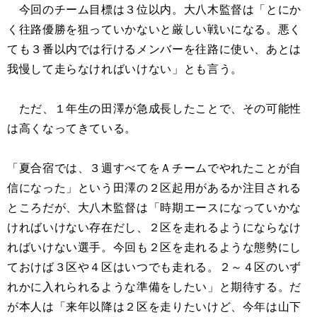
今回のチーム目標は３位以内。大八木監督は「とにか
く往路優勝を狙っていかないと厳しい戦いになる。悪く
ても３番以内では行けるメンバーを往路に使い、あとは
我慢して走らなければいけない」とも言う。
ただ、１年生の田澤が急成長したことで、その可能性
は高くなってきている。
「夏合宿では、３週すべてをＡチームでやれたことが自
信になった」という田澤の２区起用があるか注目される
ところだが、大八木監督は「時期エースになっていかな
ければいけない存在だし、２区を走れるようにならなけ
ればいけない選手。今回も２区を走れるような態勢にし
ておけば３区や４区はいつでも走れる。２～４区のいず
れかに入れられるような準備をしたい」と期待する。だ
が本人は「来年以降は２区を走りたいけど、今年は山下