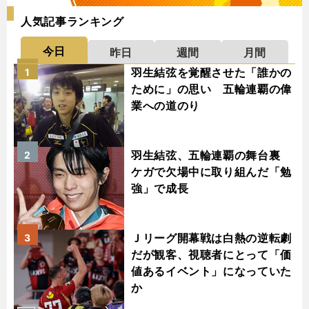
人気記事ランキング
今日
昨日
週間
月間
羽生結弦を覚醒させた「誰かの
1
ために」の思い 五輪連覇の偉
業への道のり
羽生結弦、五輪連覇の舞台裏
2
ケガで欠場中に取り組んだ「勉
強」で成長
Ｊリーグ開幕戦は白熱の逆転劇
3
だが観客、視聴者にとって「価
値あるイベント」になっていた
か