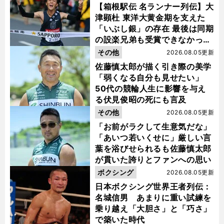
【箱根駅伝 名ランナー列伝】大
津顕杜 東洋大黄金期を支えた
「いぶし銀」の存在 最後は同期
の設楽兄弟も受賞できなかった
金栗杯に輝く
その他
2026.08.05更新
佐藤慎太郎が描く引き際の美学
「弱くなる自分も見せたい」
50代の競輪人生に影響を与え
る伏見俊昭の死にも言及
その他
2026.08.05更新
「お前がラクして生意気だな」
「あいつ若いくせに」厳しい言
葉を浴びせられるも佐藤慎太郎
が貫いた誇りとファンへの思い
ボクシング
2026.08.05更新
日本ボクシング世界王者列伝：
名城信男 あまりに重い試練を
乗り越え「大胆さ」と「巧さ」
で築いた時代