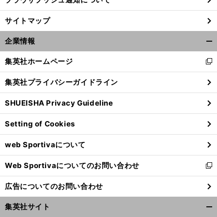
前
サイトマップ
へ
企業情報
開
く/
集英社ホームページ
新
閉
し
じ
集英社プライバシーガイドライン
い
る
ウ
SHUEISHA Privacy Guideline
ィ
ン
Setting of Cookies
ド
ウ
web Sportivaについて
で
開
Web Sportivaについてのお問い合わせ
く
新
し
広告についてのお問い合わせ
い
ウ
集英社サイト
ィ
開