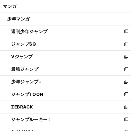
ン
く/
マンガ
ド
閉
ウ
じ
少年マンガ
で
る
開
週刊少年ジャンプ
く
新
し
ジャンプSQ
い
新
ウ
し
Vジャンプ
ィ
い
新
ン
ウ
し
最強ジャンプ
ド
ィ
い
新
ウ
ン
ウ
し
少年ジャンプ+
で
ド
ィ
い
新
開
ウ
ン
ウ
し
ジャンプTOON
く
で
ド
ィ
い
新
開
ウ
ン
ウ
し
ZEBRACK
く
で
ド
ィ
い
新
開
ウ
ン
ウ
し
ジャンプルーキー！
く
で
ド
ィ
い
新
開
ウ
ン
ウ
し