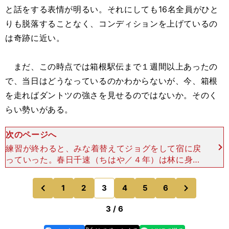
と話をする表情が明るい。それにしても16名全員がひと
りも脱落することなく、コンディションを上げているの
は奇跡に近い。
まだ、この時点では箱根駅伝まで１週間以上あったの
で、当日はどうなっているのかわからないが、今、箱根
を走ればダントツの強さを見せるのではないか。そのく
らい勢いがある。
次のページへ
練習が終わると、みな着替えてジョグをして宿に戻
っていった。春日千速（ちはや／４年）は林に身体
のバランスをみてもらっている。「ポイント練習の
時はよかったんですが、今日はもうひとつだったの
次
1
2
3
4
5
6
のページへ
のページへ
で、いろいろチェ
前
3 / 6