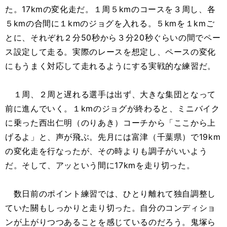
た。17kmの変化走だ。１周５kmのコースを３周し、各
５kmの合間に１kmのジョグを入れる。５kmを１kmご
とに、それぞれ２分50秒から３分20秒ぐらいの間でペー
ス設定して走る。実際のレースを想定し、ペースの変化
にもうまく対応して走れるようにする実戦的な練習だ。
１周、２周と遅れる選手は出ず、大きな集団となって
前に進んでいく。１kmのジョグが終わると、ミニバイク
に乗った西出仁明（のりあき）コーチから「ここから上
げるよ」と、声が飛ぶ。先月には富津（千葉県）で19km
の変化走を行なったが、その時よりも調子がいいよう
だ。そして、アッという間に17kmを走り切った。
数日前のポイント練習では、ひとり離れて独自調整し
ていた關もしっかりと走り切った。自分のコンディショ
ンが上がりつつあることを感じているのだろう。鬼塚ら