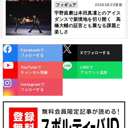
フィギュア
2026.08.03更新
宇野昌磨は本田真凜とのアイス
ダンスで新境地を切り開く 高
橋大輔の証言とも重なる課題と
楽しさ
cebo
X
Facebookで
Xでフォローする
ok
フォローする
uTube
LINE
YouTubeで
LINEで
チャンネル登録
アカウント追加
stagra
Instagramで
m
フォローする