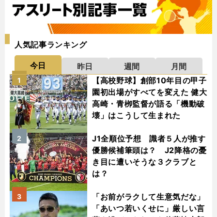
人気記事ランキング
今日
昨日
週間
月間
【高校野球】創部10年目の甲子
1
園初出場がすべてを変えた 健大
高崎・青栁監督が語る「機動破
壊」はこうして生まれた
J1全順位予想 識者５人が推す
2
優勝候補筆頭は？ J2降格の憂
き目に遭いそうな３クラブと
は？
「お前がラクして生意気だな」
3
「あいつ若いくせに」厳しい言