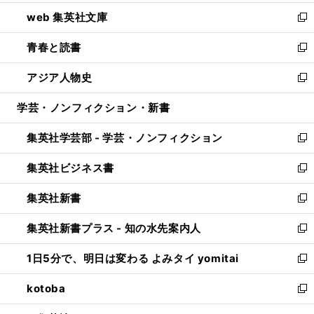
ン
ウ
し
web 集英社文庫
ド
ィ
い
新
ウ
ン
ウ
し
青春と読書
で
ド
ィ
い
新
開
ウ
ン
ウ
し
アジア人物史
く
で
ド
ィ
い
新
開
ウ
ン
ウ
し
学芸・ノンフィクション・新書
く
で
ド
ィ
い
開
ウ
ン
ウ
集英社学芸部 - 学芸・ノンフィクション
く
で
ド
ィ
新
開
ウ
ン
し
集英社ビジネス書
く
で
ド
い
新
開
ウ
ウ
し
集英社新書
く
で
ィ
い
新
開
ン
ウ
し
集英社新書プラス - 知の水先案内人
く
ド
ィ
い
新
ウ
ン
ウ
し
1日5分で、明日は変わる よみタイ yomitai
で
ド
ィ
い
新
開
ウ
ン
ウ
し
kotoba
く
で
ド
ィ
い
新
開
ウ
ン
ウ
し