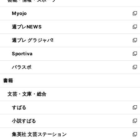
ド
ィ
い
開
ウ
ン
ウ
Myojo
く
で
ド
ィ
新
開
ウ
ン
し
週プレNEWS
く
で
ド
い
新
開
ウ
ウ
し
週プレ グラジャパ!
く
で
ィ
い
新
開
ン
ウ
し
Sportiva
く
ド
ィ
い
新
ウ
ン
ウ
し
パラスポ
で
ド
ィ
い
新
開
ウ
ン
ウ
し
書籍
く
で
ド
ィ
い
開
ウ
ン
ウ
文芸・文庫・総合
く
で
ド
ィ
開
ウ
ン
すばる
く
で
ド
新
開
ウ
し
小説すばる
く
で
い
新
開
ウ
し
集英社 文芸ステーション
く
ィ
い
新