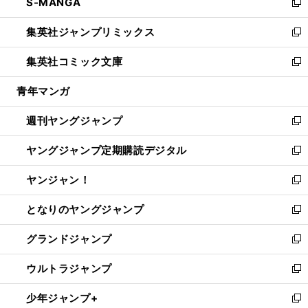
S-MANGA
く
で
ド
ィ
い
新
開
ウ
ン
ウ
し
集英社ジャンプリミックス
く
で
ド
ィ
い
新
開
ウ
ン
ウ
し
集英社コミック文庫
く
で
ド
ィ
い
新
開
ウ
ン
ウ
し
青年マンガ
く
で
ド
ィ
い
開
ウ
ン
ウ
週刊ヤングジャンプ
く
で
ド
ィ
新
開
ウ
ン
し
ヤングジャンプ定期購読デジタル
く
で
ド
い
新
開
ウ
ウ
し
ヤンジャン！
く
で
ィ
い
新
開
ン
ウ
し
となりのヤングジャンプ
く
ド
ィ
い
新
ウ
ン
ウ
し
グランドジャンプ
で
ド
ィ
い
新
開
ウ
ン
ウ
し
ウルトラジャンプ
く
で
ド
ィ
い
新
開
ウ
ン
ウ
し
少年ジャンプ+
く
で
ド
ィ
い
新