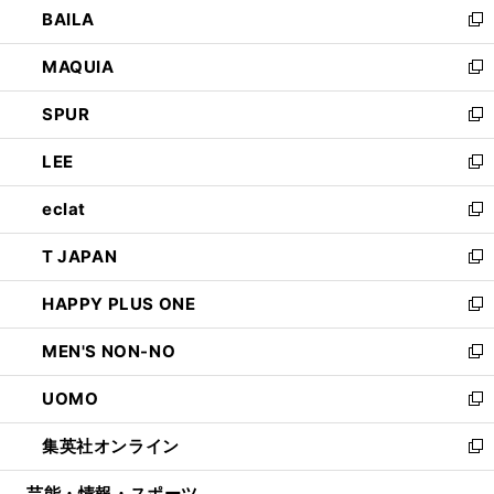
BAILA
く
ィ
い
新
ン
ウ
し
MAQUIA
ド
ィ
い
新
ウ
ン
ウ
し
SPUR
で
ド
ィ
い
新
開
ウ
ン
ウ
し
LEE
く
で
ド
ィ
い
新
開
ウ
ン
ウ
し
eclat
く
で
ド
ィ
い
新
開
ウ
ン
ウ
し
T JAPAN
く
で
ド
ィ
い
新
開
ウ
ン
ウ
し
HAPPY PLUS ONE
く
で
ド
ィ
い
新
開
ウ
ン
ウ
し
MEN'S NON-NO
く
で
ド
ィ
い
新
開
ウ
ン
ウ
し
UOMO
く
で
ド
ィ
い
新
開
ウ
ン
ウ
し
集英社オンライン
く
で
ド
ィ
い
新
開
ウ
ン
ウ
し
芸能・情報・スポーツ
く
で