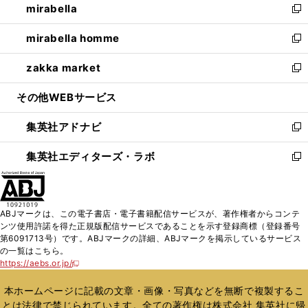
mirabella
く
で
ド
ィ
い
新
開
ウ
ン
ウ
し
mirabella homme
く
で
ド
ィ
い
新
開
ウ
ン
ウ
し
zakka market
く
で
ド
ィ
い
新
開
ウ
ン
ウ
し
その他WEBサービス
く
で
ド
ィ
い
開
ウ
ン
ウ
集英社アドナビ
く
で
ド
ィ
新
開
ウ
ン
し
集英社エディターズ・ラボ
く
で
ド
い
新
開
ウ
ウ
し
く
で
ィ
い
開
ン
ウ
ABJマークは、この電子書店・電子書籍配信サービスが、著作権者からコンテ
く
ド
ィ
ンツ使用許諾を得た正規版配信サービスであることを示す登録商標（登録番号
ウ
ン
第6091713号）です。ABJマークの詳細、ABJマークを掲示しているサービス
で
ド
の一覧はこちら。
開
ウ
https://aebs.or.jp/
新
く
で
し
い
開
本ホームページに記載の文章・画像・写真などを無断で複製するこ
ウ
く
とは法律で禁じられています。全ての著作権は株式会社 集英社に帰