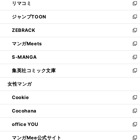
リマコミ
で
ド
ィ
い
新
開
ウ
ン
ウ
し
ジャンプTOON
く
で
ド
ィ
い
新
開
ウ
ン
ウ
し
ZEBRACK
く
で
ド
ィ
い
新
開
ウ
ン
ウ
し
マンガMeets
く
で
ド
ィ
い
新
開
ウ
ン
ウ
し
S-MANGA
く
で
ド
ィ
い
新
開
ウ
ン
ウ
し
集英社コミック文庫
く
で
ド
ィ
い
新
開
ウ
ン
ウ
し
女性マンガ
く
で
ド
ィ
い
開
ウ
ン
ウ
Cookie
く
で
ド
ィ
新
開
ウ
ン
し
Cocohana
く
で
ド
い
新
開
ウ
ウ
し
office YOU
く
で
ィ
い
新
開
ン
ウ
し
マンガMee公式サイト
く
ド
ィ
い
新