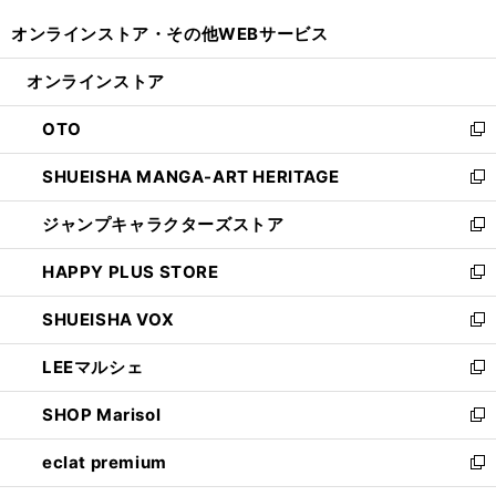
開
ウ
ウ
し
オンラインストア・
その他WEBサービス
く
で
ィ
い
開
ン
ウ
オンラインストア
く
ド
ィ
ウ
ン
OTO
で
ド
新
開
ウ
し
SHUEISHA MANGA-ART HERITAGE
く
で
い
新
開
ウ
し
ジャンプキャラクターズストア
く
ィ
い
新
ン
ウ
し
HAPPY PLUS STORE
ド
ィ
い
新
ウ
ン
ウ
し
SHUEISHA VOX
で
ド
ィ
い
新
開
ウ
ン
ウ
し
LEEマルシェ
く
で
ド
ィ
い
新
開
ウ
ン
ウ
し
SHOP Marisol
く
で
ド
ィ
い
新
開
ウ
ン
ウ
し
eclat premium
く
で
ド
ィ
い
新
開
ウ
ン
ウ
し