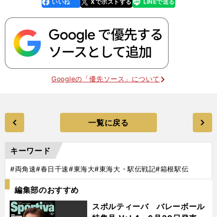
いいね
Xでポストする
LINEで送る
line
faceboo
x
k
Googleの「優先ソース」について
一覧に戻る
キーワード
#両角速
#春日千速
#東海大
#東海大・駅伝戦記
#箱根駅伝
編集部のおすすめ
スポルティーバ バレーボール