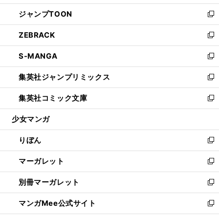
開
ウ
ン
ウ
し
ジャンプTOON
く
で
ド
ィ
い
新
開
ウ
ン
ウ
し
ZEBRACK
く
で
ド
ィ
い
新
開
ウ
ン
ウ
し
S-MANGA
く
で
ド
ィ
い
新
開
ウ
ン
ウ
し
集英社ジャンプリミックス
く
で
ド
ィ
い
新
開
ウ
ン
ウ
し
集英社コミック文庫
く
で
ド
ィ
い
新
開
ウ
ン
ウ
し
少女マンガ
く
で
ド
ィ
い
開
ウ
ン
ウ
りぼん
く
で
ド
ィ
新
開
ウ
ン
し
マーガレット
く
で
ド
い
新
開
ウ
ウ
し
別冊マーガレット
く
で
ィ
い
新
開
ン
ウ
し
マンガMee公式サイト
く
ド
ィ
い
新
ウ
ン
ウ
し