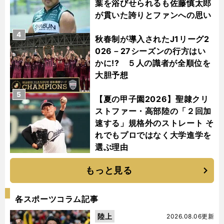
葉を浴びせられるも佐藤慎太郎
が貫いた誇りとファンへの思い
4
秋春制が導入されたJ1リーグ2
026－27シーズンの行方はい
かに!? ５人の識者が全順位を
大胆予想
5
【夏の甲子園2026】聖隷クリ
ストファー・高部陸の「２回加
速する」規格外のストレート そ
れでもプロではなく大学進学を
選ぶ理由
もっと見る
各スポーツコラム記事
陸上
2026.08.06更新