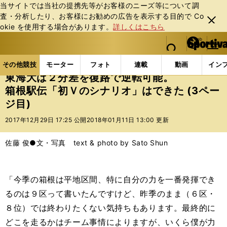
当サイトでは当社の提携先等がお客様のニーズ等について調
査・分析したり、お客様にお勧めの広告を表⽰する⽬的で Co
閉じ
okie を使⽤する場合があります。
詳しくはこちら
る
マイペ
web Sportiva (webスポルティーバ)
検索
メニュ
we
ー
その他競技の記事一覧
陸上
東海大は２分差を復路で
b
ジ
その他競技
モーター
フォト
連載
動画
イン
ス
東海大は２分差を復路で逆転可能。
ポ
箱根駅伝「初Ｖのシナリオ」はできた (3ペー
ル
ジ目)
テ
ィ
2017年12月29日 17:25 公開
2018年01月11日 13:00 更新
ー
バ
佐藤 俊●文・写真 text & photo by Sato Shun
「今季の箱根は平地区間、特に自分の力を一番発揮でき
るのは９区って書いたんですけど、昨季のまま（６区・
８位）では終わりたくない気持ちもあります。最終的に
どこを走るかはチーム事情によりますが、いくら僕が力