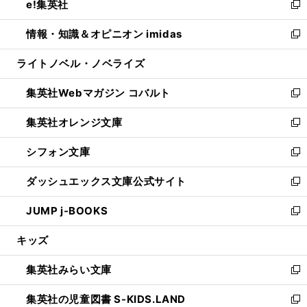
e!集英社
く
で
ド
ィ
い
新
開
ウ
ン
ウ
し
情報・知識＆オピニオン imidas
く
で
ド
ィ
い
新
開
ウ
ン
ウ
し
ライトノベル・ノベライズ
く
で
ド
ィ
い
開
ウ
ン
ウ
集英社Webマガジン コバルト
く
で
ド
ィ
新
開
ウ
ン
し
集英社オレンジ文庫
く
で
ド
い
新
開
ウ
ウ
し
シフォン文庫
く
で
ィ
い
新
開
ン
ウ
し
ダッシュエックス文庫公式サイト
く
ド
ィ
い
新
ウ
ン
ウ
し
JUMP j-BOOKS
で
ド
ィ
い
新
開
ウ
ン
ウ
し
キッズ
く
で
ド
ィ
い
開
ウ
ン
ウ
集英社みらい文庫
く
で
ド
ィ
新
開
ウ
ン
し
集英社の児童図書 S-KIDS.LAND
く
で
ド
い
新