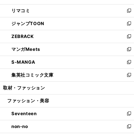
ウ
ン
ウ
し
リマコミ
で
ド
ィ
い
新
開
ウ
ン
ウ
し
ジャンプTOON
く
で
ド
ィ
い
新
開
ウ
ン
ウ
し
ZEBRACK
く
で
ド
ィ
い
新
開
ウ
ン
ウ
し
マンガMeets
く
で
ド
ィ
い
新
開
ウ
ン
ウ
し
S-MANGA
く
で
ド
ィ
い
新
開
ウ
ン
ウ
し
集英社コミック文庫
く
で
ド
ィ
い
新
開
ウ
ン
ウ
し
取材・ファッション
く
で
ド
ィ
い
開
ウ
ン
ウ
ファッション・美容
く
で
ド
ィ
開
ウ
ン
Seventeen
く
で
ド
新
開
ウ
し
non-no
く
で
い
新
開
ウ
し