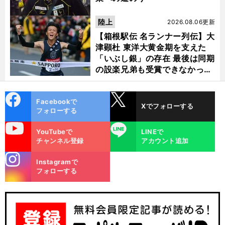
陸上
2026.08.06更新
【箱根駅伝 名ランナー列伝】大
津顕杜 東洋大黄金期を支えた
「いぶし銀」の存在 最後は同期
の設楽兄弟も受賞できなかった
金栗杯に輝く
cebo
X
Facebookで
Xでフォローする
ok
フォローする
uTube
LINE
YouTubeで
LINEで
チャンネル登録
アカウント追加
stagra
Instagramで
m
フォローする