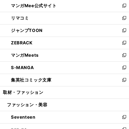
ウ
し
マンガMee公式サイト
く
ド
ィ
い
新
ウ
ン
ウ
し
リマコミ
で
ド
ィ
い
新
開
ウ
ン
ウ
し
ジャンプTOON
く
で
ド
ィ
い
新
開
ウ
ン
ウ
し
ZEBRACK
く
で
ド
ィ
い
新
開
ウ
ン
ウ
し
マンガMeets
く
で
ド
ィ
い
新
開
ウ
ン
ウ
し
S-MANGA
く
で
ド
ィ
い
新
開
ウ
ン
ウ
し
集英社コミック文庫
く
で
ド
ィ
い
新
開
ウ
ン
ウ
し
取材・ファッション
く
で
ド
ィ
い
開
ウ
ン
ウ
ファッション・美容
く
で
ド
ィ
開
ウ
ン
Seventeen
く
で
ド
新
開
ウ
し