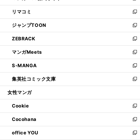
ウ
ン
ウ
し
リマコミ
で
ド
ィ
い
新
開
ウ
ン
ウ
し
ジャンプTOON
く
で
ド
ィ
い
新
開
ウ
ン
ウ
し
ZEBRACK
く
で
ド
ィ
い
新
開
ウ
ン
ウ
し
マンガMeets
く
で
ド
ィ
い
新
開
ウ
ン
ウ
し
S-MANGA
く
で
ド
ィ
い
新
開
ウ
ン
ウ
し
集英社コミック文庫
く
で
ド
ィ
い
新
開
ウ
ン
ウ
し
女性マンガ
く
で
ド
ィ
い
開
ウ
ン
ウ
Cookie
く
で
ド
ィ
新
開
ウ
ン
し
Cocohana
く
で
ド
い
新
開
ウ
ウ
し
office YOU
く
で
ィ
い
新
開
ン