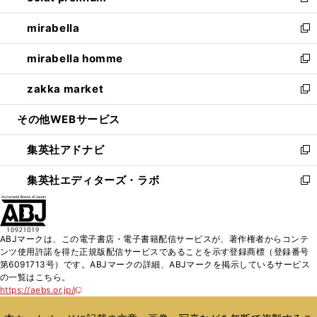
新
開
ウ
ン
ウ
し
mirabella
く
で
ド
ィ
い
新
開
ウ
ン
ウ
し
mirabella homme
く
で
ド
ィ
い
新
開
ウ
ン
ウ
し
zakka market
く
で
ド
ィ
い
新
開
ウ
ン
ウ
し
その他WEBサービス
く
で
ド
ィ
い
開
ウ
ン
ウ
集英社アドナビ
く
で
ド
ィ
新
開
ウ
ン
し
集英社エディターズ・ラボ
く
で
ド
い
新
開
ウ
ウ
し
く
で
ィ
い
開
ン
ウ
ABJマークは、この電子書店・電子書籍配信サービスが、著作権者からコンテ
く
ド
ィ
ンツ使用許諾を得た正規版配信サービスであることを示す登録商標（登録番号
ウ
ン
第6091713号）です。ABJマークの詳細、ABJマークを掲示しているサービス
で
ド
の一覧はこちら。
開
ウ
https://aebs.or.jp/
新
く
で
し
い
開