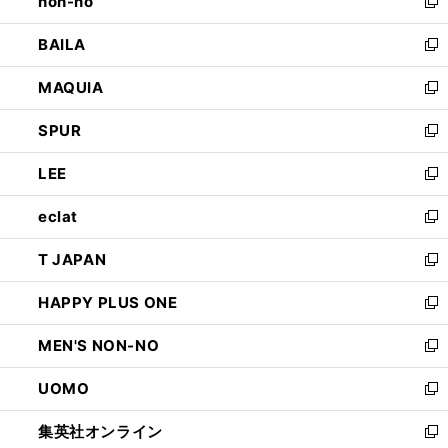
non-no
く
で
い
新
開
ウ
し
BAILA
く
ィ
い
新
ン
ウ
し
MAQUIA
ド
ィ
い
新
ウ
ン
ウ
し
SPUR
で
ド
ィ
い
新
開
ウ
ン
ウ
し
LEE
く
で
ド
ィ
い
新
開
ウ
ン
ウ
し
eclat
く
で
ド
ィ
い
新
開
ウ
ン
ウ
し
T JAPAN
く
で
ド
ィ
い
新
開
ウ
ン
ウ
し
HAPPY PLUS ONE
く
で
ド
ィ
い
新
開
ウ
ン
ウ
し
MEN'S NON-NO
く
で
ド
ィ
い
新
開
ウ
ン
ウ
し
UOMO
く
で
ド
ィ
い
新
開
ウ
ン
ウ
し
集英社オンライン
く
で
ド
ィ
い
新