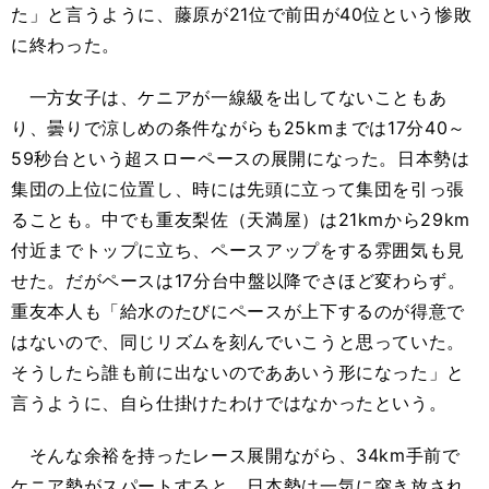
た」と言うように、藤原が21位で前田が40位という惨敗
に終わった。
一方女子は、ケニアが一線級を出してないこともあ
り、曇りで涼しめの条件ながらも25kmまでは17分40～
59秒台という超スローペースの展開になった。日本勢は
集団の上位に位置し、時には先頭に立って集団を引っ張
ることも。中でも重友梨佐（天満屋）は21kmから29km
付近までトップに立ち、ペースアップをする雰囲気も見
せた。だがペースは17分台中盤以降でさほど変わらず。
重友本人も「給水のたびにペースが上下するのが得意で
はないので、同じリズムを刻んでいこうと思っていた。
そうしたら誰も前に出ないのでああいう形になった」と
言うように、自ら仕掛けたわけではなかったという。
そんな余裕を持ったレース展開ながら、34km手前で
ケニア勢がスパートすると、日本勢は一気に突き放され