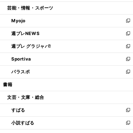
開
ウ
ン
ウ
し
芸能・情報・スポーツ
く
で
ド
ィ
い
開
ウ
ン
ウ
Myojo
く
で
ド
ィ
新
開
ウ
ン
し
週プレNEWS
く
で
ド
い
新
開
ウ
ウ
し
週プレ グラジャパ!
く
で
ィ
い
新
開
ン
ウ
し
Sportiva
く
ド
ィ
い
新
ウ
ン
ウ
し
パラスポ
で
ド
ィ
い
新
開
ウ
ン
ウ
し
書籍
く
で
ド
ィ
い
開
ウ
ン
ウ
文芸・文庫・総合
く
で
ド
ィ
開
ウ
ン
すばる
く
で
ド
新
開
ウ
し
小説すばる
く
で
い
新
開
ウ
し