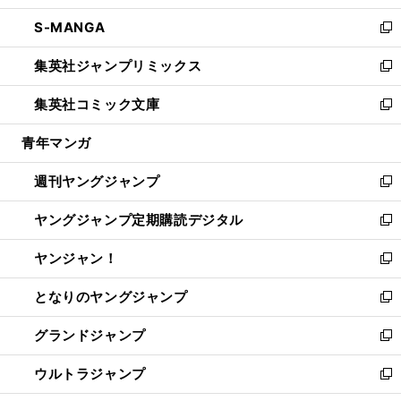
開
ウ
ン
ウ
し
S-MANGA
く
で
ド
ィ
い
新
開
ウ
ン
ウ
し
集英社ジャンプリミックス
く
で
ド
ィ
い
新
開
ウ
ン
ウ
し
集英社コミック文庫
く
で
ド
ィ
い
新
開
ウ
ン
ウ
し
青年マンガ
く
で
ド
ィ
い
開
ウ
ン
ウ
週刊ヤングジャンプ
く
で
ド
ィ
新
開
ウ
ン
し
ヤングジャンプ定期購読デジタル
く
で
ド
い
新
開
ウ
ウ
し
ヤンジャン！
く
で
ィ
い
新
開
ン
ウ
し
となりのヤングジャンプ
く
ド
ィ
い
新
ウ
ン
ウ
し
グランドジャンプ
で
ド
ィ
い
新
開
ウ
ン
ウ
し
ウルトラジャンプ
く
で
ド
ィ
い
新
開
ウ
ン
ウ
し