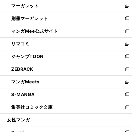
し
マーガレット
く
で
ド
い
新
開
ウ
ウ
し
別冊マーガレット
く
で
ィ
い
新
開
ン
ウ
し
マンガMee公式サイト
く
ド
ィ
い
新
ウ
ン
ウ
し
リマコミ
で
ド
ィ
い
新
開
ウ
ン
ウ
し
ジャンプTOON
く
で
ド
ィ
い
新
開
ウ
ン
ウ
し
ZEBRACK
く
で
ド
ィ
い
新
開
ウ
ン
ウ
し
マンガMeets
く
で
ド
ィ
い
新
開
ウ
ン
ウ
し
S-MANGA
く
で
ド
ィ
い
新
開
ウ
ン
ウ
し
集英社コミック文庫
く
で
ド
ィ
い
新
開
ウ
ン
ウ
し
女性マンガ
く
で
ド
ィ
い
開
ウ
ン
ウ