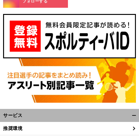
フォローする
サービス
開
く/
推奨環境
閉
じ