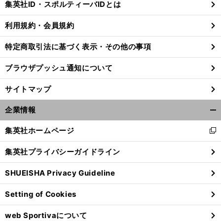
集英社ID・スポルティーバIDとは
る
利用規約・会員規約
特定商取引法に基づく表示・その他の事項
ブラウザプッシュ通知について
サイトマップ
企業情報
開
く/
集英社ホームページ
新
閉
し
じ
集英社プライバシーガイドライン
い
る
ウ
SHUEISHA Privacy Guideline
ィ
ン
Setting of Cookies
ド
ウ
web Sportivaについて
で