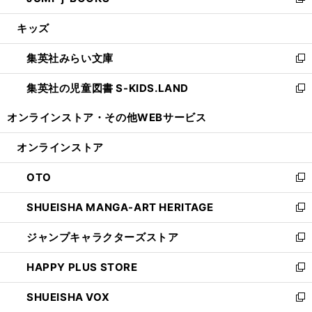
い
新
開
ウ
ン
ウ
し
キッズ
く
で
ド
ィ
い
開
ウ
ン
ウ
集英社みらい文庫
く
で
ド
ィ
新
開
ウ
ン
し
集英社の児童図書 S-KIDS.LAND
く
で
ド
い
新
開
ウ
ウ
し
オンラインストア・
その他WEBサービス
く
で
ィ
い
開
ン
ウ
オンラインストア
く
ド
ィ
ウ
ン
OTO
で
ド
新
開
ウ
し
SHUEISHA MANGA-ART HERITAGE
く
で
い
新
開
ウ
し
ジャンプキャラクターズストア
く
ィ
い
新
ン
ウ
し
HAPPY PLUS STORE
ド
ィ
い
新
ウ
ン
ウ
し
SHUEISHA VOX
で
ド
ィ
い
新
開