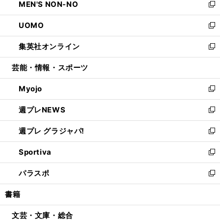
MEN'S NON-NO
く
で
ド
ィ
い
新
開
ウ
ン
ウ
し
UOMO
く
で
ド
ィ
い
新
開
ウ
ン
ウ
し
集英社オンライン
く
で
ド
ィ
い
新
開
ウ
ン
ウ
し
芸能・情報・スポーツ
く
で
ド
ィ
い
開
ウ
ン
ウ
Myojo
く
で
ド
ィ
新
開
ウ
ン
し
週プレNEWS
く
で
ド
い
新
開
ウ
ウ
し
週プレ グラジャパ!
く
で
ィ
い
新
開
ン
ウ
し
Sportiva
く
ド
ィ
い
新
ウ
ン
ウ
し
パラスポ
で
ド
ィ
い
新
開
ウ
ン
ウ
し
書籍
く
で
ド
ィ
い
開
ウ
ン
ウ
文芸・文庫・総合
く
で
ド
ィ