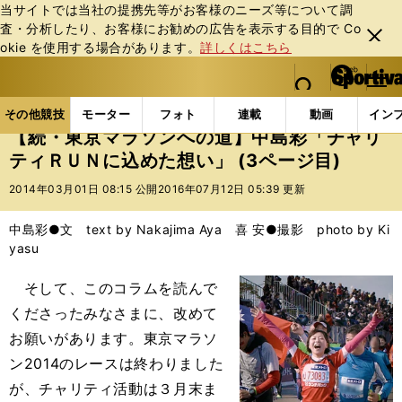
当サイトでは当社の提携先等がお客様のニーズ等について調
査・分析したり、お客様にお勧めの広告を表⽰する⽬的で Co
閉じ
okie を使⽤する場合があります。
詳しくはこちら
る
マイペ
web Sportiva (webスポルティーバ)
検索
メニュ
we
ー
その他競技の記事一覧
陸上
【続・東京マラソンへ
b
ジ
その他競技
モーター
フォト
連載
動画
イン
ス
【続・東京マラソンへの道】中島彩「チャリ
ポ
ティＲＵＮに込めた想い」 (3ページ目)
ル
テ
2014年03月01日 08:15 公開
2016年07月12日 05:39 更新
ィ
ー
中島彩●文 text by Nakajima Aya 喜 安●撮影 photo by Ki
バ
yasu
そして、このコラムを読んで
くださったみなさまに、改めて
お願いがあります。東京マラソ
ン2014のレースは終わりました
が、チャリティ活動は３月末ま