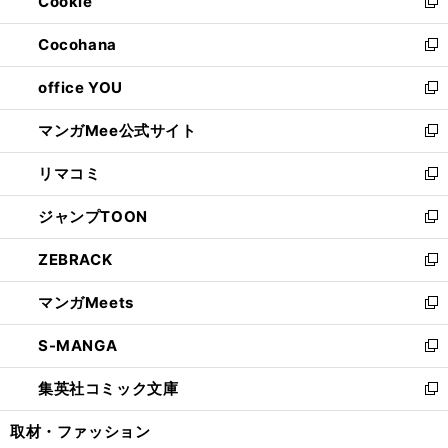
Cookie
く
で
ド
ィ
新
開
ウ
ン
し
Cocohana
く
で
ド
い
新
開
ウ
ウ
し
office YOU
く
で
ィ
い
新
開
ン
ウ
し
マンガMee公式サイト
く
ド
ィ
い
新
ウ
ン
ウ
し
リマコミ
で
ド
ィ
い
新
開
ウ
ン
ウ
し
ジャンプTOON
く
で
ド
ィ
い
新
開
ウ
ン
ウ
し
ZEBRACK
く
で
ド
ィ
い
新
開
ウ
ン
ウ
し
マンガMeets
く
で
ド
ィ
い
新
開
ウ
ン
ウ
し
S-MANGA
く
で
ド
ィ
い
新
開
ウ
ン
ウ
し
集英社コミック文庫
く
で
ド
ィ
い
新
開
ウ
ン
ウ
し
取材・ファッション
く
で
ド
ィ
い