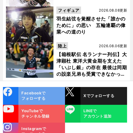
フィギュア
2026.08.08更新
羽生結弦を覚醒させた「誰かの
ために」の思い 五輪連覇の偉
業への道のり
陸上
2026.08.06更新
【箱根駅伝 名ランナー列伝】大
津顕杜 東洋大黄金期を支えた
「いぶし銀」の存在 最後は同期
の設楽兄弟も受賞できなかった
金栗杯に輝く
cebo
X
Facebookで
Xでフォローする
ok
フォローする
【
続
・
】
同
！
」
東京マラソンへの道
中島彩「
世代の女性ランナーと意気投合
uTube
LINE
YouTubeで
LINEで
チャンネル登録
アカウント追加
stagra
Instagramで
m