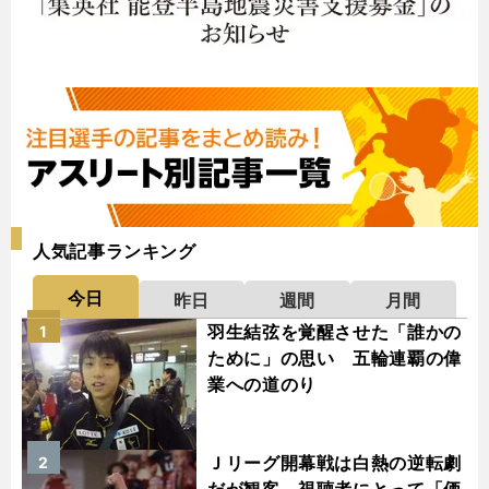
人気記事ランキング
今日
昨日
週間
月間
羽生結弦を覚醒させた「誰かの
1
ために」の思い 五輪連覇の偉
業への道のり
Ｊリーグ開幕戦は白熱の逆転劇
2