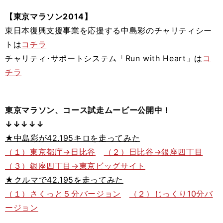
【東京マラソン2014】
東日本復興支援事業を応援する中島彩のチャリティシー
トは
コチラ
チャリティ･サポートシステム「Run with Heart」は
コ
チラ
東京マラソン、コース試走ムービー公開中！
↓↓↓↓↓
★中島彩が42.195キロを走ってみた
（１）東京都庁→日比谷
（２）日比谷→銀座四丁目
（３）銀座四丁目→東京ビッグサイト
★クルマで42.195を走ってみた
（１）さくっと５分バージョン
（２）じっくり10分バ
ージョン