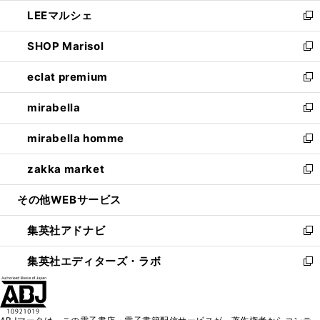
ウ
ン
ウ
し
LEEマルシェ
く
で
ド
ィ
い
新
開
ウ
ン
ウ
し
SHOP Marisol
く
で
ド
ィ
い
新
開
ウ
ン
ウ
し
eclat premium
く
で
ド
ィ
い
新
開
ウ
ン
ウ
し
mirabella
く
で
ド
ィ
い
新
開
ウ
ン
ウ
し
mirabella homme
く
で
ド
ィ
い
新
開
ウ
ン
ウ
し
zakka market
く
で
ド
ィ
い
新
開
ウ
ン
ウ
し
その他WEBサービス
く
で
ド
ィ
い
開
ウ
ン
ウ
集英社アドナビ
く
で
ド
ィ
新
開
ウ
ン
し
集英社エディターズ・ラボ
く
で
ド
い
新
開
ウ
ウ
し
く
で
ィ
い
開
ン
ウ