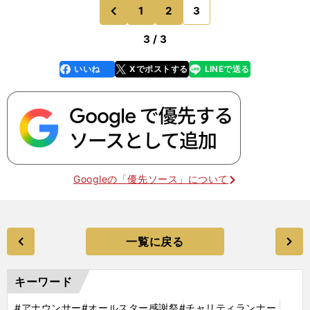
1
2
3
のページへ
前
3 / 3
いいね
Xでポストする
LINEで送る
line
faceboo
x
k
Googleの「優先ソース」について
一覧に戻る
キーワード
#アナウンサー
#オールスター感謝祭
#チャリティランナー