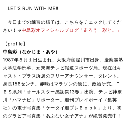
LET'S RUN WITH ME!!
今日までの練習の様子は、こちらをチェックしてくだ
さい！→
中島彩オフィシャルブログ「走ろう！彩と。」
【profile】
中島彩（なかじま・あや）
1987年８月１日生まれ、大阪府寝屋川市出身。慶應義塾
大学法学部卒。元東海テレビ報道スポーツ局。現在はキ
ャスト・プラス所属のフリーアナウンサー、タレント。
身長158センチ。趣味はマラソンの他に、政治研究。Ｔ
ＢＳ系列「オールスター感謝祭13春」出演。テレビ神奈
川「ハマナビ」リポーター。週刊プレイボーイ（集英
社）の電子写真集「ケータイ週プレＢｏｏｋ」より、初
のグラビア写真集『あぶない女子アナ』が絶賛発売中！