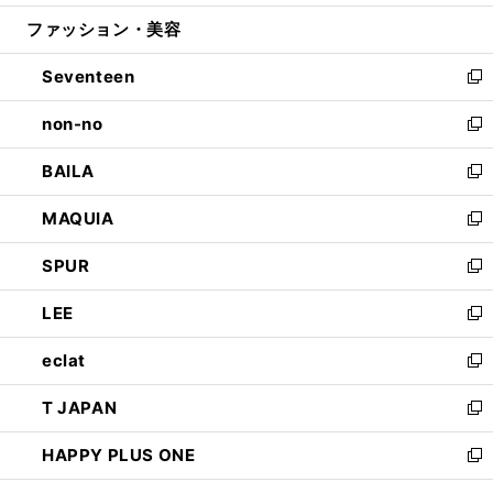
開
ウ
ン
ウ
ファッション・美容
く
で
ド
ィ
開
ウ
ン
Seventeen
く
で
ド
新
開
ウ
し
non-no
く
で
い
新
開
ウ
し
BAILA
く
ィ
い
新
ン
ウ
し
MAQUIA
ド
ィ
い
新
ウ
ン
ウ
し
SPUR
で
ド
ィ
い
新
開
ウ
ン
ウ
し
LEE
く
で
ド
ィ
い
新
開
ウ
ン
ウ
し
eclat
く
で
ド
ィ
い
新
開
ウ
ン
ウ
し
T JAPAN
く
で
ド
ィ
い
新
開
ウ
ン
ウ
し
HAPPY PLUS ONE
く
で
ド
ィ
い
新
開
ウ
ン
ウ
し