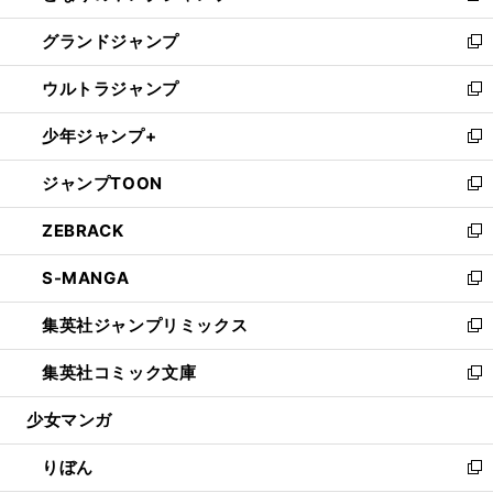
ウ
ン
ウ
し
グランドジャンプ
で
ド
ィ
い
新
開
ウ
ン
ウ
し
ウルトラジャンプ
く
で
ド
ィ
い
新
開
ウ
ン
ウ
し
少年ジャンプ+
く
で
ド
ィ
い
新
開
ウ
ン
ウ
し
ジャンプTOON
く
で
ド
ィ
い
新
開
ウ
ン
ウ
し
ZEBRACK
く
で
ド
ィ
い
新
開
ウ
ン
ウ
し
S-MANGA
く
で
ド
ィ
い
新
開
ウ
ン
ウ
し
集英社ジャンプリミックス
く
で
ド
ィ
い
新
開
ウ
ン
ウ
し
集英社コミック文庫
く
で
ド
ィ
い
新
開
ウ
ン
ウ
し
少女マンガ
く
で
ド
ィ
い
開
ウ
ン
ウ
りぼん
く
で
ド
ィ
新
開
ウ
ン