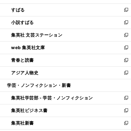
開
ウ
ン
すばる
く
で
ド
新
開
ウ
し
小説すばる
く
で
い
新
開
ウ
し
集英社 文芸ステーション
く
ィ
い
新
ン
ウ
し
web 集英社文庫
ド
ィ
い
新
ウ
ン
ウ
し
青春と読書
で
ド
ィ
い
新
開
ウ
ン
ウ
し
アジア人物史
く
で
ド
ィ
い
新
開
ウ
ン
ウ
し
学芸・ノンフィクション・新書
く
で
ド
ィ
い
開
ウ
ン
ウ
集英社学芸部 - 学芸・ノンフィクション
く
で
ド
ィ
新
開
ウ
ン
し
集英社ビジネス書
く
で
ド
い
新
開
ウ
ウ
し
集英社新書
く
で
ィ
い
新
開
ン
ウ
し