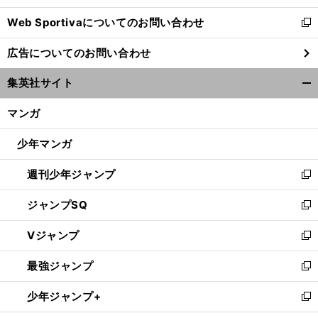
開
Web Sportivaについてのお問い合わせ
く
新
し
広告についてのお問い合わせ
い
ウ
集英社サイト
ィ
開
ン
く/
マンガ
ド
閉
ウ
じ
少年マンガ
で
る
開
週刊少年ジャンプ
く
新
し
ジャンプSQ
い
新
ウ
し
Vジャンプ
ィ
い
新
ン
ウ
し
最強ジャンプ
ド
ィ
い
新
ウ
ン
ウ
し
少年ジャンプ+
で
ド
ィ
い
新
開
ウ
ン
ウ
し