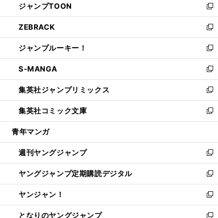
ジャンプTOON
く
で
ド
ィ
い
新
開
ウ
ン
ウ
し
ZEBRACK
く
で
ド
ィ
い
新
開
ウ
ン
ウ
し
ジャンプルーキー！
く
で
ド
ィ
い
新
開
ウ
ン
ウ
し
S-MANGA
く
で
ド
ィ
い
新
開
ウ
ン
ウ
し
集英社ジャンプリミックス
く
で
ド
ィ
い
新
開
ウ
ン
ウ
し
集英社コミック文庫
く
で
ド
ィ
い
新
開
ウ
ン
ウ
し
青年マンガ
く
で
ド
ィ
い
開
ウ
ン
ウ
週刊ヤングジャンプ
く
で
ド
ィ
新
開
ウ
ン
し
ヤングジャンプ定期購読デジタル
く
で
ド
い
新
開
ウ
ウ
し
ヤンジャン！
く
で
ィ
い
新
開
ン
ウ
し
となりのヤングジャンプ
く
ド
ィ
い
新