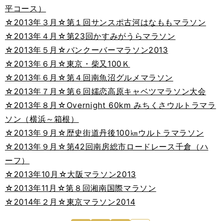
平コース）
☆2013年３月☆第１回サンスポ古河はなももマラソン
☆2013年４月☆第23回かすみがうらマラソン
☆2013年５月☆バンクーバーマラソン2013
☆2013年６月☆東京・柴又100Ｋ
☆2013年６月☆第４回南魚沼グルメマラソン
☆2013年７月☆第６回嬬恋高原キャベツマラソン大会
☆2013年８月☆Overnight 60km みちくさウルトラマラ
ソン（横浜～箱根）
☆2013年９月☆歴史街道丹後100㎞ウルトラマラソン
☆2013年９月☆第42回南房総市ロードレース千倉（ハ
ーフ）
☆2013年10月☆大阪マラソン2013
☆2013年11月☆第８回湘南国際マラソン
☆2014年２月☆東京マラソン2014