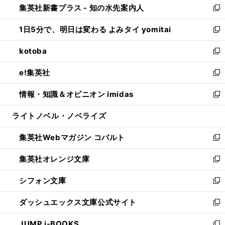
集英社新書プラス - 知の水先案内人
く
ド
ィ
い
新
ウ
ン
ウ
し
1日5分で、明日は変わる よみタイ yomitai
で
ド
ィ
い
新
開
ウ
ン
ウ
し
kotoba
く
で
ド
ィ
い
新
開
ウ
ン
ウ
し
e!集英社
く
で
ド
ィ
い
新
開
ウ
ン
ウ
し
情報・知識＆オピニオン imidas
く
で
ド
ィ
い
新
開
ウ
ン
ウ
し
ライトノベル・ノベライズ
く
で
ド
ィ
い
開
ウ
ン
ウ
集英社Webマガジン コバルト
く
で
ド
ィ
新
開
ウ
ン
し
集英社オレンジ文庫
く
で
ド
い
新
開
ウ
ウ
し
シフォン文庫
く
で
ィ
い
新
開
ン
ウ
し
ダッシュエックス文庫公式サイト
く
ド
ィ
い
新
ウ
ン
ウ
し
JUMP j-BOOKS
で
ド
ィ