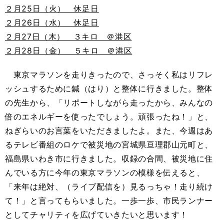
２月25日（火） 休足日
２月26日（水） 休足日
２月27日（木） ３キロ ＠港区
２月28日（金） ５キロ ＠港区
東京マラソンを走りきったので、さっそく私はリフレ
ッシュするために鍼（はり）と整体に行きました。整体
の先生から、「リポートしながら走ったから、みんなの
倍のエネルギーを使ったでしょう。頑張ったね！」と、
ねぎらいのお言葉をいただきましたよ。また、今週はあ
るテレビ番組のロケで被災地の宮城県亘理郡山元町と、
福島県いわき市に行きました。収録の合間、被災地に住
んでいる方に今年の東京マラソンの模様を伝えると、
「来年は絶対、（ライブ配信を）見るっちゃ！走り続け
て！」と言ってもらいました。一歩一歩、市民ランナー
としてチャリティを広げていきたいと思います！