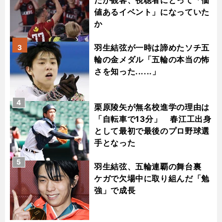
だが観客、視聴者にとって「価
値あるイベント」になっていた
か
羽生結弦が一時は諦めたソチ五
3
輪の金メダル「五輪の本当の怖
さを知った......」
4
栗原陵矢が無名校進学の理由は
「自転車で13分」 春江工出身
として最初で最後のプロ野球選
手となった
5
羽生結弦、五輪連覇の舞台裏
ケガで欠場中に取り組んだ「勉
強」で成長