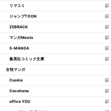
ウ
ン
ウ
し
リマコミ
で
ド
ィ
い
新
開
ウ
ン
ウ
し
ジャンプTOON
く
で
ド
ィ
い
新
開
ウ
ン
ウ
し
ZEBRACK
く
で
ド
ィ
い
新
開
ウ
ン
ウ
し
マンガMeets
く
で
ド
ィ
い
新
開
ウ
ン
ウ
し
S-MANGA
く
で
ド
ィ
い
新
開
ウ
ン
ウ
し
集英社コミック文庫
く
で
ド
ィ
い
新
開
ウ
ン
ウ
し
女性マンガ
く
で
ド
ィ
い
開
ウ
ン
ウ
Cookie
く
で
ド
ィ
新
開
ウ
ン
し
Cocohana
く
で
ド
い
新
開
ウ
ウ
し
office YOU
く
で
ィ
い
新
開
ン
ウ
し