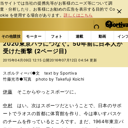
当サイトでは当社の提携先等がお客様のニーズ等について調
査・分析したり、お客様にお勧めの広告を表⽰する⽬的で Co
閉じ
okie を使⽤する場合があります。
詳しくはこちら
る
マイペ
web Sportiva (webスポルティーバ)
検索
メニュ
we
ー
その他競技の記事一覧
パラスポーツ
2020東京パ
b
ジ
その他競技
モーター
フォト
連載
動画
イン
ス
2020東京パラにつなぐ。50年前に日本人が
ポ
受けた衝撃 (2ページ目)
ル
テ
2015年04月09日 12:15 公開
2016年07月12日 04:54 更新
ィ
ー
スポルティーバ●文 text by Sportiva
バ
竹藤光市●写真 photo by Takefuji Koichi
伊藤
そこからやっとスポーツに。
中村
はい。次はスポーツだということで、日本のサポ
ートでラオスの首都に体育館を作り、今は車いすバスケ
のチームを作っているところです。まだ、1964年東京パ