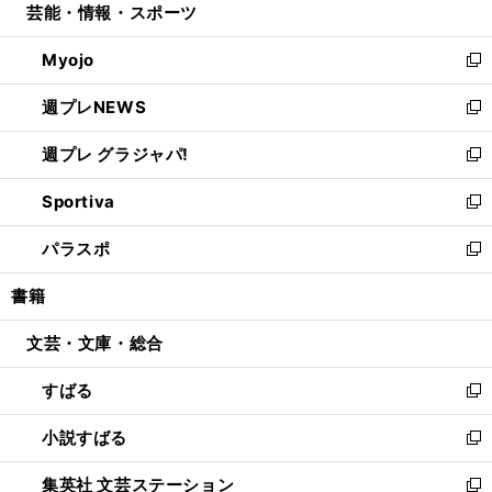
芸能・情報・スポーツ
く
で
ド
ィ
い
開
ウ
ン
ウ
Myojo
く
で
ド
ィ
新
開
ウ
ン
し
週プレNEWS
く
で
ド
い
新
開
ウ
ウ
し
週プレ グラジャパ!
く
で
ィ
い
新
開
ン
ウ
し
Sportiva
く
ド
ィ
い
新
ウ
ン
ウ
し
パラスポ
で
ド
ィ
い
新
開
ウ
ン
ウ
し
書籍
く
で
ド
ィ
い
開
ウ
ン
ウ
文芸・文庫・総合
く
で
ド
ィ
開
ウ
ン
すばる
く
で
ド
新
開
ウ
し
小説すばる
く
で
い
新
開
ウ
し
集英社 文芸ステーション
く
ィ
い
新