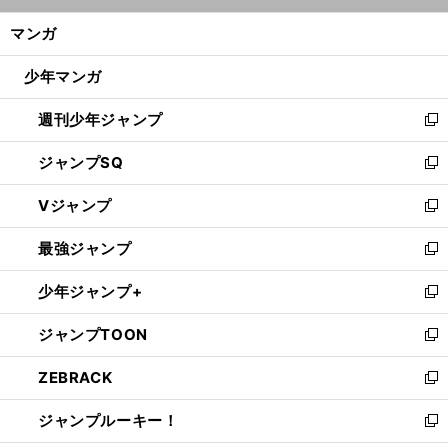
開
ン
く/
マンガ
ド
閉
ウ
じ
少年マンガ
で
る
開
週刊少年ジャンプ
く
新
し
ジャンプSQ
い
新
ウ
し
Vジャンプ
ィ
い
新
ン
ウ
し
最強ジャンプ
ド
ィ
い
新
ウ
ン
ウ
し
少年ジャンプ+
で
ド
ィ
い
新
開
ウ
ン
ウ
し
ジャンプTOON
く
で
ド
ィ
い
新
開
ウ
ン
ウ
し
ZEBRACK
く
で
ド
ィ
い
新
開
ウ
ン
ウ
し
ジャンプルーキー！
く
で
ド
ィ
い
新
開
ウ
ン
ウ
し