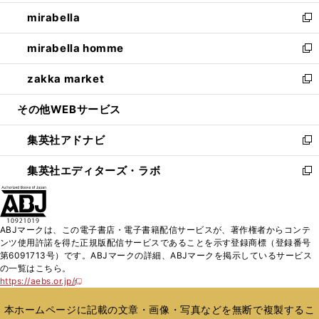
開
ウ
ン
ウ
し
mirabella
く
で
ド
ィ
い
新
開
ウ
ン
ウ
し
mirabella homme
く
で
ド
ィ
い
新
開
ウ
ン
ウ
し
zakka market
く
で
ド
ィ
い
新
開
ウ
ン
ウ
し
その他WEBサービス
く
で
ド
ィ
い
開
ウ
ン
ウ
集英社アドナビ
く
で
ド
ィ
新
開
ウ
ン
し
集英社エディターズ・ラボ
く
で
ド
い
新
開
ウ
ウ
し
く
で
ィ
い
開
ン
ウ
ABJマークは、この電子書店・電子書籍配信サービスが、著作権者からコンテ
く
ド
ィ
ンツ使用許諾を得た正規版配信サービスであることを示す登録商標（登録番号
ウ
ン
第6091713号）です。ABJマークの詳細、ABJマークを掲示しているサービス
で
ド
の一覧はこちら。
開
ウ
https://aebs.or.jp/
新
く
で
し
い
開
本ホームページに記載の文章・画像・写真などを無断で複製するこ
ウ