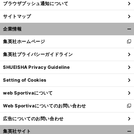
ブラウザプッシュ通知について
サイトマップ
企業情報
開
く/
集英社ホームページ
新
閉
し
じ
集英社プライバシーガイドライン
い
る
ウ
SHUEISHA Privacy Guideline
ィ
ン
Setting of Cookies
ド
前
へ
ウ
web Sportivaについて
で
開
Web Sportivaについてのお問い合わせ
く
新
し
広告についてのお問い合わせ
い
ウ
集英社サイト
ィ