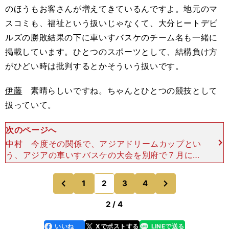
のほうもお客さんが増えてきているんですよ。地元のマ
スコミも、福祉という扱いじゃなくて、大分ヒートデビ
ルズの勝敗結果の下に車いすバスケのチーム名も一緒に
掲載しています。ひとつのスポーツとして、結構負け方
がひどい時は批判するとかそういう扱いです。
伊藤
素晴らしいですね。ちゃんとひとつの競技として
扱っていて。
次のページへ
中村 今度その関係で、アジアドリームカップとい
う、アジアの車いすバスケの大会を別府で７月に行
なう準備をしていて、それに先ほどのラオスのチー
ムも呼ぶつもりなんです。伊藤 きっとラオス選手
次
1
2
3
4
のページへ
のページへ
たちが日本に
前
2 / 4
いいね
Xでポストする
LINEで送る
line
faceboo
x