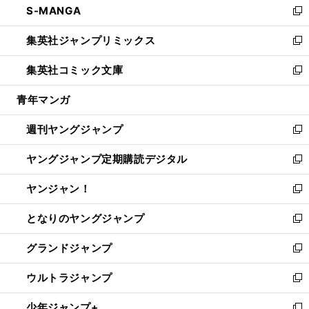
S-MANGA
く
で
ド
ィ
い
新
開
ウ
ン
ウ
し
集英社ジャンプリミックス
く
で
ド
ィ
い
新
開
ウ
ン
ウ
し
集英社コミック文庫
く
で
ド
ィ
い
新
開
ウ
ン
ウ
し
青年マンガ
く
で
ド
ィ
い
開
ウ
ン
ウ
週刊ヤングジャンプ
く
で
ド
ィ
新
開
ウ
ン
し
ヤングジャンプ定期購読デジタル
く
で
ド
い
新
開
ウ
ウ
し
ヤンジャン！
く
で
ィ
い
新
開
ン
ウ
し
となりのヤングジャンプ
く
ド
ィ
い
新
ウ
ン
ウ
し
グランドジャンプ
で
ド
ィ
い
新
開
ウ
ン
ウ
し
ウルトラジャンプ
く
で
ド
ィ
い
新
開
ウ
ン
ウ
し
少年ジャンプ+
く
で
ド
ィ