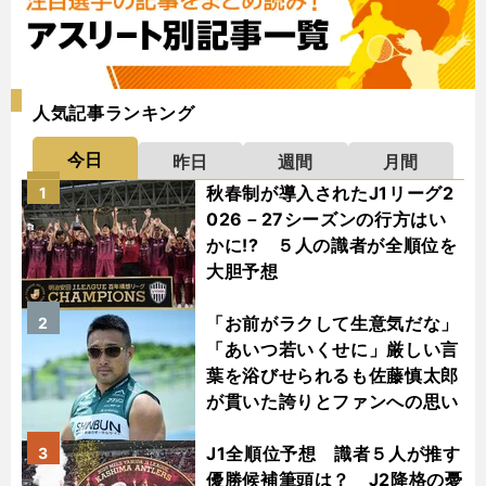
人気記事ランキング
今日
昨日
週間
月間
秋春制が導入されたJ1リーグ2
1
026－27シーズンの行方はい
かに!? ５人の識者が全順位を
大胆予想
「お前がラクして生意気だな」
2
「あいつ若いくせに」厳しい言
葉を浴びせられるも佐藤慎太郎
が貫いた誇りとファンへの思い
J1全順位予想 識者５人が推す
3
優勝候補筆頭は？ J2降格の憂