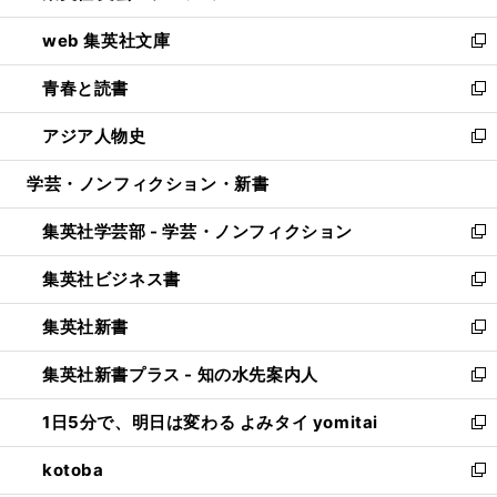
ン
ウ
し
web 集英社文庫
ド
ィ
い
新
ウ
ン
ウ
し
青春と読書
で
ド
ィ
い
新
開
ウ
ン
ウ
し
アジア人物史
く
で
ド
ィ
い
新
開
ウ
ン
ウ
し
学芸・ノンフィクション・新書
く
で
ド
ィ
い
開
ウ
ン
ウ
集英社学芸部 - 学芸・ノンフィクション
く
で
ド
ィ
新
開
ウ
ン
し
集英社ビジネス書
く
で
ド
い
新
開
ウ
ウ
し
集英社新書
く
で
ィ
い
新
開
ン
ウ
し
集英社新書プラス - 知の水先案内人
く
ド
ィ
い
新
ウ
ン
ウ
し
1日5分で、明日は変わる よみタイ yomitai
で
ド
ィ
い
新
開
ウ
ン
ウ
し
kotoba
く
で
ド
ィ
い
新
開
ウ
ン
ウ