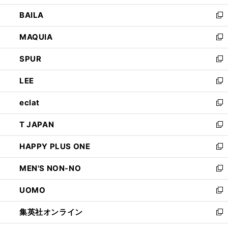
開
ウ
し
BAILA
く
ィ
い
新
ン
ウ
し
MAQUIA
ド
ィ
い
新
ウ
ン
ウ
し
SPUR
で
ド
ィ
い
新
開
ウ
ン
ウ
し
LEE
く
で
ド
ィ
い
新
開
ウ
ン
ウ
し
eclat
く
で
ド
ィ
い
新
開
ウ
ン
ウ
し
T JAPAN
く
で
ド
ィ
い
新
開
ウ
ン
ウ
し
HAPPY PLUS ONE
く
で
ド
ィ
い
新
開
ウ
ン
ウ
し
MEN'S NON-NO
く
で
ド
ィ
い
新
開
ウ
ン
ウ
し
UOMO
く
で
ド
ィ
い
新
開
ウ
ン
ウ
し
集英社オンライン
く
で
ド
ィ
い
新
開
ウ
ン
ウ
し