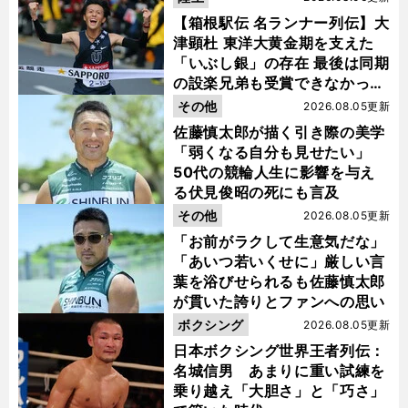
【箱根駅伝 名ランナー列伝】大
津顕杜 東洋大黄金期を支えた
「いぶし銀」の存在 最後は同期
の設楽兄弟も受賞できなかった
金栗杯に輝く
その他
2026.08.05更新
佐藤慎太郎が描く引き際の美学
「弱くなる自分も見せたい」
50代の競輪人生に影響を与え
る伏見俊昭の死にも言及
その他
2026.08.05更新
「お前がラクして生意気だな」
「あいつ若いくせに」厳しい言
葉を浴びせられるも佐藤慎太郎
が貫いた誇りとファンへの思い
ボクシング
2026.08.05更新
日本ボクシング世界王者列伝：
名城信男 あまりに重い試練を
乗り越え「大胆さ」と「巧さ」