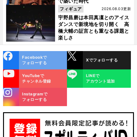
で築いた時代
フィギュア
2026.08.03更新
宇野昌磨は本田真凜とのアイス
ダンスで新境地を切り開く 高
橋大輔の証言とも重なる課題と
楽しさ
cebo
X
Facebookで
Xでフォローする
ok
フォローする
uTube
LINE
YouTubeで
LINEで
チャンネル登録
アカウント追加
stagra
Instagramで
m
フォローする