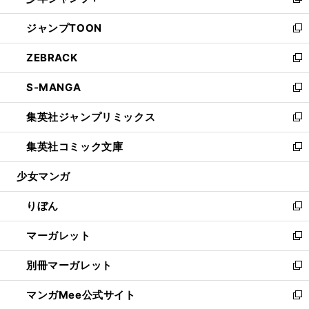
い
新
開
ウ
ン
ウ
し
ジャンプTOON
く
で
ド
ィ
い
新
開
ウ
ン
ウ
し
ZEBRACK
く
で
ド
ィ
い
新
開
ウ
ン
ウ
し
S-MANGA
く
で
ド
ィ
い
新
開
ウ
ン
ウ
し
集英社ジャンプリミックス
く
で
ド
ィ
い
新
開
ウ
ン
ウ
し
集英社コミック文庫
く
で
ド
ィ
い
新
開
ウ
ン
ウ
し
少女マンガ
く
で
ド
ィ
い
開
ウ
ン
ウ
りぼん
く
で
ド
ィ
新
開
ウ
ン
し
マーガレット
く
で
ド
い
新
開
ウ
ウ
し
別冊マーガレット
く
で
ィ
い
新
開
ン
ウ
し
マンガMee公式サイト
く
ド
ィ
い
新