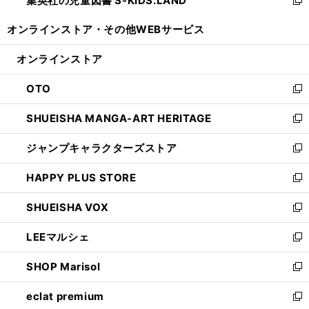
集英社の児童図書 S-KIDS.LAND
で
ド
い
新
開
ウ
ウ
し
オンラインストア・
その他WEBサービス
く
で
ィ
い
開
ン
ウ
オンラインストア
く
ド
ィ
ウ
ン
OTO
で
ド
新
開
ウ
し
SHUEISHA MANGA-ART HERITAGE
く
で
い
新
開
ウ
し
ジャンプキャラクターズストア
く
ィ
い
新
ン
ウ
し
HAPPY PLUS STORE
ド
ィ
い
新
ウ
ン
ウ
し
SHUEISHA VOX
で
ド
ィ
い
新
開
ウ
ン
ウ
し
LEEマルシェ
く
で
ド
ィ
い
新
開
ウ
ン
ウ
し
SHOP Marisol
く
で
ド
ィ
い
新
開
ウ
ン
ウ
し
eclat premium
く
で
ド
ィ
い
新