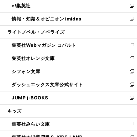
し
e!集英社
く
で
ド
ィ
い
新
開
ウ
ン
ウ
し
情報・知識＆オピニオン imidas
く
で
ド
ィ
い
新
開
ウ
ン
ウ
し
ライトノベル・ノベライズ
く
で
ド
ィ
い
開
ウ
ン
ウ
集英社Webマガジン コバルト
く
で
ド
ィ
新
開
ウ
ン
し
集英社オレンジ文庫
く
で
ド
い
新
開
ウ
ウ
し
シフォン文庫
く
で
ィ
い
新
開
ン
ウ
し
ダッシュエックス文庫公式サイト
く
ド
ィ
い
新
ウ
ン
ウ
し
JUMP j-BOOKS
で
ド
ィ
い
新
開
ウ
ン
ウ
し
キッズ
く
で
ド
ィ
い
開
ウ
ン
ウ
集英社みらい文庫
く
で
ド
ィ
新
開
ウ
ン
し
く