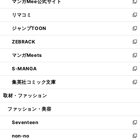
マンガMee公式サイト
く
ド
ィ
い
新
ウ
ン
ウ
し
リマコミ
で
ド
ィ
い
新
開
ウ
ン
ウ
し
ジャンプTOON
く
で
ド
ィ
い
新
開
ウ
ン
ウ
し
ZEBRACK
く
で
ド
ィ
い
新
開
ウ
ン
ウ
し
マンガMeets
く
で
ド
ィ
い
新
開
ウ
ン
ウ
し
S-MANGA
く
で
ド
ィ
い
新
開
ウ
ン
ウ
し
集英社コミック文庫
く
で
ド
ィ
い
新
開
ウ
ン
ウ
し
取材・ファッション
く
で
ド
ィ
い
開
ウ
ン
ウ
ファッション・美容
く
で
ド
ィ
開
ウ
ン
Seventeen
く
で
ド
新
開
ウ
し
non-no
く
で
い
新