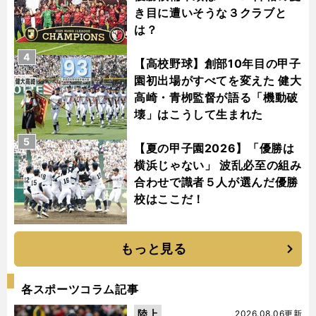
き目に遭いそうな３クラブと
は？
4
【高校野球】創部10年目の甲子
園初出場がすべてを変えた 健大
高崎・青栁監督が語る「機動破
壊」はこうして生まれた
5
【夏の甲子園2026】「優勝は
横浜じゃない」 波乱必至の組み
合わせで識者５人が選んだ優勝
校はここだ！
もっと見る
各スポーツコラム記事
陸上
2026.08.06更新