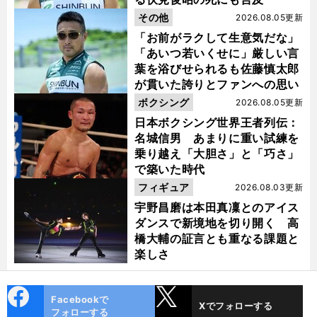
その他
2026.08.05更新
「お前がラクして生意気だな」
「あいつ若いくせに」厳しい言
葉を浴びせられるも佐藤慎太郎
が貫いた誇りとファンへの思い
ボクシング
2026.08.05更新
日本ボクシング世界王者列伝：
名城信男 あまりに重い試練を
乗り越え「大胆さ」と「巧さ」
で築いた時代
フィギュア
2026.08.03更新
宇野昌磨は本田真凜とのアイス
ダンスで新境地を切り開く 高
橋大輔の証言とも重なる課題と
楽しさ
cebo
X
Facebookで
Xでフォローする
ok
フォローする