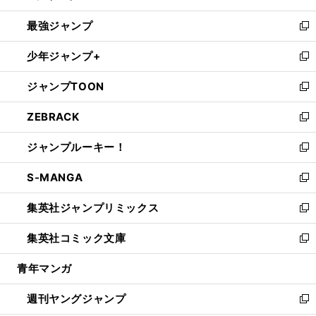
ン
ウ
し
最強ジャンプ
ド
ィ
い
新
ウ
ン
ウ
し
少年ジャンプ+
で
ド
ィ
い
新
開
ウ
ン
ウ
し
ジャンプTOON
く
で
ド
ィ
い
新
開
ウ
ン
ウ
し
ZEBRACK
く
で
ド
ィ
い
新
開
ウ
ン
ウ
し
ジャンプルーキー！
く
で
ド
ィ
い
新
開
ウ
ン
ウ
し
S-MANGA
く
で
ド
ィ
い
新
開
ウ
ン
ウ
し
集英社ジャンプリミックス
く
で
ド
ィ
い
新
開
ウ
ン
ウ
し
集英社コミック文庫
く
で
ド
ィ
い
新
開
ウ
ン
ウ
し
青年マンガ
く
で
ド
ィ
い
開
ウ
ン
ウ
週刊ヤングジャンプ
く
で
ド
ィ
新
開
ウ
ン