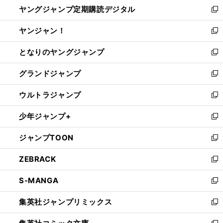
し
ヤングジャンプ定期購読デジタル
く
で
ド
い
新
開
ウ
ウ
し
ヤンジャン！
く
で
ィ
い
新
開
ン
ウ
し
となりのヤングジャンプ
く
ド
ィ
い
新
ウ
ン
ウ
し
グランドジャンプ
で
ド
ィ
い
新
開
ウ
ン
ウ
し
ウルトラジャンプ
く
で
ド
ィ
い
新
開
ウ
ン
ウ
し
少年ジャンプ+
く
で
ド
ィ
い
新
開
ウ
ン
ウ
し
ジャンプTOON
く
で
ド
ィ
い
新
開
ウ
ン
ウ
し
ZEBRACK
く
で
ド
ィ
い
新
開
ウ
ン
ウ
し
S-MANGA
く
で
ド
ィ
い
新
開
ウ
ン
ウ
し
集英社ジャンプリミックス
く
で
ド
ィ
い
新
開
ウ
ン
ウ
し
く