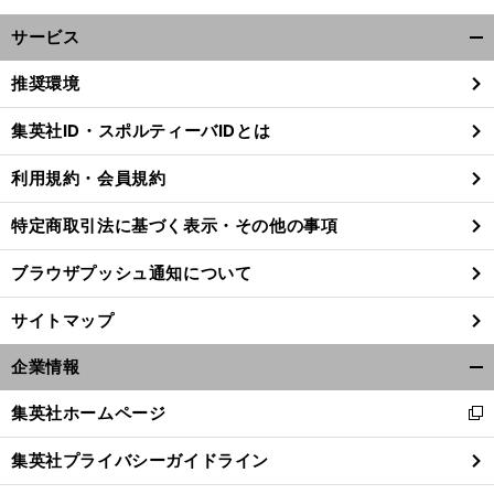
サービス
開
く/
推奨環境
閉
じ
集英社ID・スポルティーバIDとは
る
利用規約・会員規約
特定商取引法に基づく表示・その他の事項
ブラウザプッシュ通知について
サイトマップ
企業情報
開
く/
集英社ホームページ
新
閉
前
し
へ
じ
集英社プライバシーガイドライン
い
る
ウ