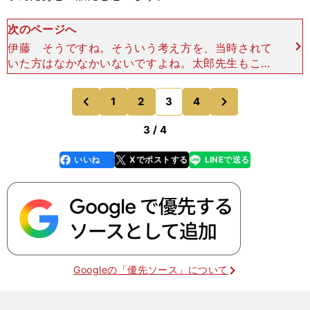
次のページへ
伊藤 そうですね。そういう考え方を、当時されて
いた方はなかなかいないですよね。太郎先生もこう
して尽力されているのは、そういう環境の中で育っ
たというのも大きいですよね。中村 ここ10年く
次
1
2
3
4
のページへ
のページへ
らいになって
前
3 / 4
いいね
Xでポストする
LINEで送る
line
faceboo
x
k
Googleの「優先ソース」について