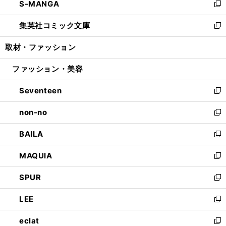
S-MANGA
く
で
ド
ィ
い
新
開
ウ
ン
ウ
し
集英社コミック文庫
く
で
ド
ィ
い
新
開
ウ
ン
ウ
し
取材・ファッション
く
で
ド
ィ
い
開
ウ
ン
ウ
ファッション・美容
く
で
ド
ィ
開
ウ
ン
Seventeen
く
で
ド
新
開
ウ
し
non-no
く
で
い
新
開
ウ
し
BAILA
く
ィ
い
新
ン
ウ
し
MAQUIA
ド
ィ
い
新
ウ
ン
ウ
し
SPUR
で
ド
ィ
い
新
開
ウ
ン
ウ
し
LEE
く
で
ド
ィ
い
新
開
ウ
ン
ウ
し
eclat
く
で
ド
ィ
い
新