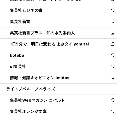
新
開
ウ
ン
し
集英社ビジネス書
く
で
ド
い
新
開
ウ
ウ
し
集英社新書
く
で
ィ
い
新
開
ン
ウ
し
集英社新書プラス - 知の水先案内人
く
ド
ィ
い
新
ウ
ン
ウ
し
1日5分で、明日は変わる よみタイ yomitai
で
ド
ィ
い
新
開
ウ
ン
ウ
し
kotoba
く
で
ド
ィ
い
新
開
ウ
ン
ウ
し
e!集英社
く
で
ド
ィ
い
新
開
ウ
ン
ウ
し
情報・知識＆オピニオン imidas
く
で
ド
ィ
い
新
開
ウ
ン
ウ
し
ライトノベル・ノベライズ
く
で
ド
ィ
い
開
ウ
ン
ウ
集英社Webマガジン コバルト
く
で
ド
ィ
新
開
ウ
ン
し
集英社オレンジ文庫
く
で
ド
い
新
開