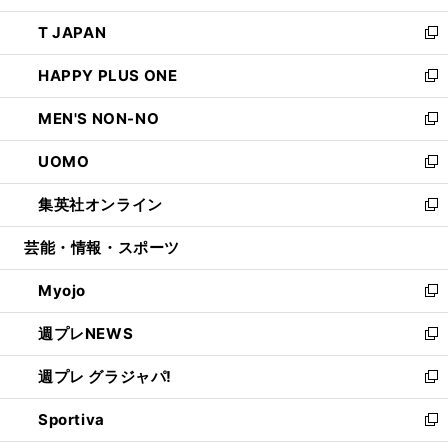
開
ウ
ン
ウ
し
T JAPAN
く
で
ド
ィ
い
新
開
ウ
ン
ウ
し
HAPPY PLUS ONE
く
で
ド
ィ
い
新
開
ウ
ン
ウ
し
MEN'S NON-NO
く
で
ド
ィ
い
新
開
ウ
ン
ウ
し
UOMO
く
で
ド
ィ
い
新
開
ウ
ン
ウ
し
集英社オンライン
く
で
ド
ィ
い
新
開
ウ
ン
ウ
し
芸能・情報・スポーツ
く
で
ド
ィ
い
開
ウ
ン
ウ
Myojo
く
で
ド
ィ
新
開
ウ
ン
し
週プレNEWS
く
で
ド
い
新
開
ウ
ウ
し
週プレ グラジャパ!
く
で
ィ
い
新
開
ン
ウ
し
Sportiva
く
ド
ィ
い
新
ウ
ン
ウ
し