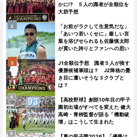
かに!? ５人の識者が全順位を
大胆予想
「お前がラクして生意気だな」
2
「あいつ若いくせに」厳しい言
葉を浴びせられるも佐藤慎太郎
が貫いた誇りとファンへの思い
J1全順位予想 識者５人が推す
3
優勝候補筆頭は？ J2降格の憂
き目に遭いそうな３クラブと
は？
4
【高校野球】創部10年目の甲子
園初出場がすべてを変えた 健大
高崎・青栁監督が語る「機動破
壊」はこうして生まれた
5
【夏の甲子園2026】「優勝は