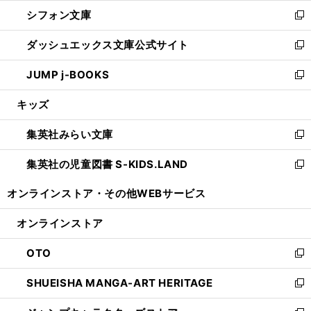
ウ
ウ
し
シフォン文庫
く
で
ィ
い
新
開
ン
ウ
し
ダッシュエックス文庫公式サイト
く
ド
ィ
い
新
ウ
ン
ウ
し
JUMP j-BOOKS
で
ド
ィ
い
新
開
ウ
ン
ウ
し
キッズ
く
で
ド
ィ
い
開
ウ
ン
ウ
集英社みらい文庫
く
で
ド
ィ
新
開
ウ
ン
し
集英社の児童図書 S-KIDS.LAND
く
で
ド
い
新
開
ウ
ウ
し
オンラインストア・
その他WEBサービス
く
で
ィ
い
開
ン
ウ
オンラインストア
く
ド
ィ
ウ
ン
OTO
で
ド
新
開
ウ
し
SHUEISHA MANGA-ART HERITAGE
く
で
い
新
開
ウ
し