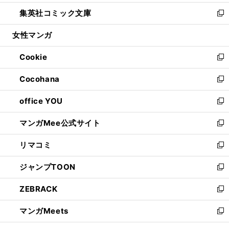
開
ウ
ン
ウ
し
集英社コミック文庫
く
で
ド
ィ
い
新
開
ウ
ン
ウ
し
女性マンガ
く
で
ド
ィ
い
開
ウ
ン
ウ
Cookie
く
で
ド
ィ
新
開
ウ
ン
し
Cocohana
く
で
ド
い
新
開
ウ
ウ
し
office YOU
く
で
ィ
い
新
開
ン
ウ
し
マンガMee公式サイト
く
ド
ィ
い
新
ウ
ン
ウ
し
リマコミ
で
ド
ィ
い
新
開
ウ
ン
ウ
し
ジャンプTOON
く
で
ド
ィ
い
新
開
ウ
ン
ウ
し
ZEBRACK
く
で
ド
ィ
い
新
開
ウ
ン
ウ
し
マンガMeets
く
で
ド
ィ
い
新
開
ウ
ン
ウ
し