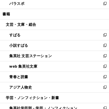
パラスポ
で
ド
ィ
い
新
開
ウ
ン
ウ
し
書籍
く
で
ド
ィ
い
開
ウ
ン
ウ
文芸・文庫・総合
く
で
ド
ィ
開
ウ
ン
すばる
く
で
ド
新
開
ウ
し
小説すばる
く
で
い
新
開
ウ
し
集英社 文芸ステーション
く
ィ
い
新
ン
ウ
し
web 集英社文庫
ド
ィ
い
新
ウ
ン
ウ
し
青春と読書
で
ド
ィ
い
新
開
ウ
ン
ウ
し
アジア人物史
く
で
ド
ィ
い
新
開
ウ
ン
ウ
し
学芸・ノンフィクション・新書
く
で
ド
ィ
い
開
ウ
ン
ウ
集英社学芸部 - 学芸・ノンフィクション
く
で
ド
ィ