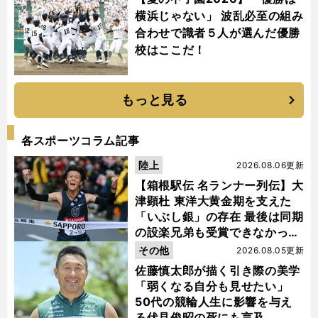
横浜じゃない」 波乱必至の組み
合わせで識者５人が選んだ優勝
校はここだ！
もっと見る
各スポーツコラム記事
陸上
2026.08.06更新
【箱根駅伝 名ランナー列伝】大
津顕杜 東洋大黄金期を支えた
「いぶし銀」の存在 最後は同期
の設楽兄弟も受賞できなかった
金栗杯に輝く
その他
2026.08.05更新
佐藤慎太郎が描く引き際の美学
「弱くなる自分も見せたい」
50代の競輪人生に影響を与え
る伏見俊昭の死にも言及