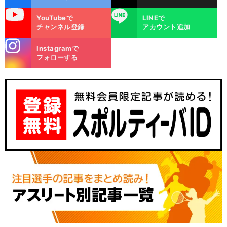
uTube
LINE
YouTubeで
LINEで
チャンネル登録
アカウント追加
stagra
Instagramで
m
フォローする