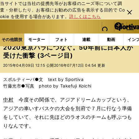
当サイトでは当社の提携先等がお客様のニーズ等について調
査・分析したり、お客様にお勧めの広告を表⽰する⽬的で Co
閉じ
okie を使⽤する場合があります。
詳しくはこちら
る
マイペ
web Sportiva (webスポルティーバ)
検索
メニュ
we
ー
その他競技の記事一覧
パラスポーツ
2020東京パ
b
ジ
その他競技
モーター
フォト
連載
動画
イン
ス
2020東京パラにつなぐ。50年前に日本人が
ポ
受けた衝撃 (3ページ目)
ル
テ
2015年04月09日 12:15 公開
2016年07月12日 04:54 更新
ィ
ー
スポルティーバ●文 text by Sportiva
バ
竹藤光市●写真 photo by Takefuji Koichi
中村
今度その関係で、アジアドリームカップという、
アジアの車いすバスケの大会を別府で７月に行なう準備
をしていて、それに先ほどのラオスのチームも呼ぶつも
りなんです。