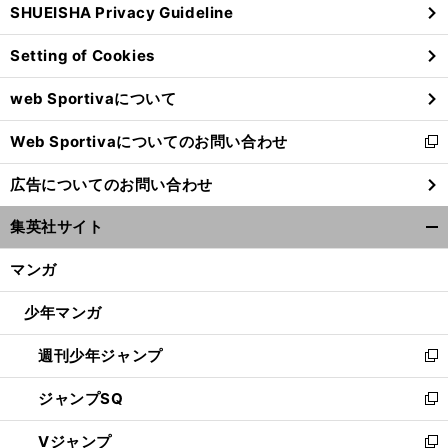
SHUEISHA Privacy Guideline
ィ
ン
Setting of Cookies
ド
ウ
web Sportivaについて
で
開
Web Sportivaについてのお問い合わせ
く
新
し
広告についてのお問い合わせ
い
ウ
集英社サイト
ィ
開
ン
く/
マンガ
ド
閉
ウ
じ
少年マンガ
で
る
開
週刊少年ジャンプ
く
新
し
ジャンプSQ
い
新
ウ
し
Vジャンプ
ィ
い
新