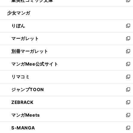
集英社コミック文庫
で
ド
ィ
い
新
開
ウ
ン
ウ
し
少女マンガ
く
で
ド
ィ
い
開
ウ
ン
ウ
りぼん
く
で
ド
ィ
新
開
ウ
ン
し
マーガレット
く
で
ド
い
新
開
ウ
ウ
し
別冊マーガレット
く
で
ィ
い
新
開
ン
ウ
し
マンガMee公式サイト
く
ド
ィ
い
新
ウ
ン
ウ
し
リマコミ
で
ド
ィ
い
新
開
ウ
ン
ウ
し
ジャンプTOON
く
で
ド
ィ
い
新
開
ウ
ン
ウ
し
ZEBRACK
く
で
ド
ィ
い
新
開
ウ
ン
ウ
し
マンガMeets
く
で
ド
ィ
い
新
開
ウ
ン
ウ
し
S-MANGA
く
で
ド
ィ
い
新