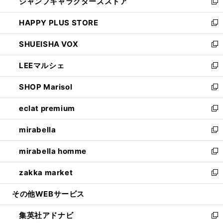
ジャンプキャラクターズストア
く
ィ
い
新
ン
ウ
し
HAPPY PLUS STORE
ド
ィ
い
新
ウ
ン
ウ
し
SHUEISHA VOX
で
ド
ィ
い
新
開
ウ
ン
ウ
し
LEEマルシェ
く
で
ド
ィ
い
新
開
ウ
ン
ウ
し
SHOP Marisol
く
で
ド
ィ
い
新
開
ウ
ン
ウ
し
eclat premium
く
で
ド
ィ
い
新
開
ウ
ン
ウ
し
mirabella
く
で
ド
ィ
い
新
開
ウ
ン
ウ
し
mirabella homme
く
で
ド
ィ
い
新
開
ウ
ン
ウ
し
zakka market
く
で
ド
ィ
い
新
開
ウ
ン
ウ
し
その他WEBサービス
く
で
ド
ィ
い
開
ウ
ン
ウ
集英社アドナビ
く
で
ド
ィ
新