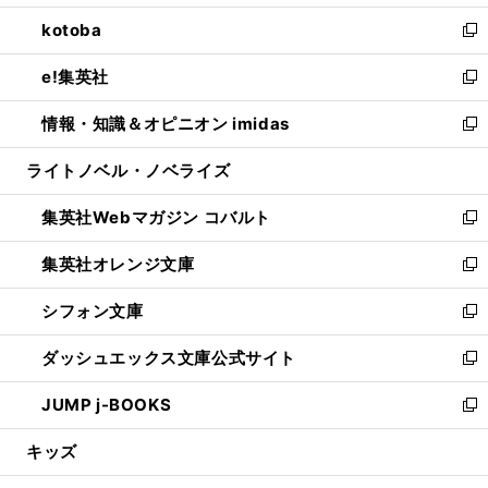
開
ウ
ン
ウ
し
kotoba
く
で
ド
ィ
い
新
開
ウ
ン
ウ
し
e!集英社
く
で
ド
ィ
い
新
開
ウ
ン
ウ
し
情報・知識＆オピニオン imidas
く
で
ド
ィ
い
新
開
ウ
ン
ウ
し
ライトノベル・ノベライズ
く
で
ド
ィ
い
開
ウ
ン
ウ
集英社Webマガジン コバルト
く
で
ド
ィ
新
開
ウ
ン
し
集英社オレンジ文庫
く
で
ド
い
新
開
ウ
ウ
し
シフォン文庫
く
で
ィ
い
新
開
ン
ウ
し
ダッシュエックス文庫公式サイト
く
ド
ィ
い
新
ウ
ン
ウ
し
JUMP j-BOOKS
で
ド
ィ
い
新
開
ウ
ン
ウ
し
キッズ
く
で
ド
ィ
い
開
ウ
ン
ウ