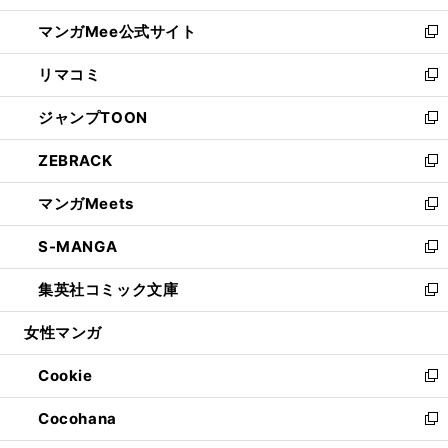
開
ン
ウ
し
マンガMee公式サイト
く
ド
ィ
い
新
ウ
ン
ウ
し
リマコミ
で
ド
ィ
い
新
開
ウ
ン
ウ
し
ジャンプTOON
く
で
ド
ィ
い
新
開
ウ
ン
ウ
し
ZEBRACK
く
で
ド
ィ
い
新
開
ウ
ン
ウ
し
マンガMeets
く
で
ド
ィ
い
新
開
ウ
ン
ウ
し
S-MANGA
く
で
ド
ィ
い
新
開
ウ
ン
ウ
し
集英社コミック文庫
く
で
ド
ィ
い
新
開
ウ
ン
ウ
し
女性マンガ
く
で
ド
ィ
い
開
ウ
ン
ウ
Cookie
く
で
ド
ィ
新
開
ウ
ン
し
Cocohana
く
で
ド
い
新
開
ウ
ウ
し