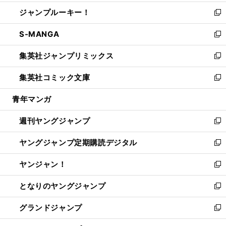
開
ウ
ン
ウ
し
ジャンプルーキー！
く
で
ド
ィ
い
新
開
ウ
ン
ウ
し
S-MANGA
く
で
ド
ィ
い
新
開
ウ
ン
ウ
し
集英社ジャンプリミックス
く
で
ド
ィ
い
新
開
ウ
ン
ウ
し
集英社コミック文庫
く
で
ド
ィ
い
新
開
ウ
ン
ウ
し
青年マンガ
く
で
ド
ィ
い
開
ウ
ン
ウ
週刊ヤングジャンプ
く
で
ド
ィ
新
開
ウ
ン
し
ヤングジャンプ定期購読デジタル
く
で
ド
い
新
開
ウ
ウ
し
ヤンジャン！
く
で
ィ
い
新
開
ン
ウ
し
となりのヤングジャンプ
く
ド
ィ
い
新
ウ
ン
ウ
し
グランドジャンプ
で
ド
ィ
い
新
開
ウ
ン
ウ
し