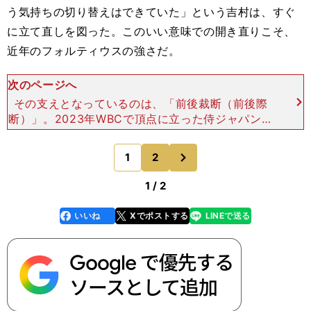
う気持ちの切り替えはできていた」という吉村は、すぐ
に立て直しを図った。このいい意味での開き直りこそ、
近年のフォルティウスの強さだ。
次のページへ
その支えとなっているのは、「前後裁断（前後際
断）」。2023年WBCで頂点に立った侍ジャパンの
ヘッドコーチを務めたことでも知られる、白井一幸
メンタルコーチがチームに伝えている言葉だ。禅の
次
1
2
のページへ
教えで、過去や
1 / 2
いいね
Xでポストする
LINEで送る
line
faceboo
x
k