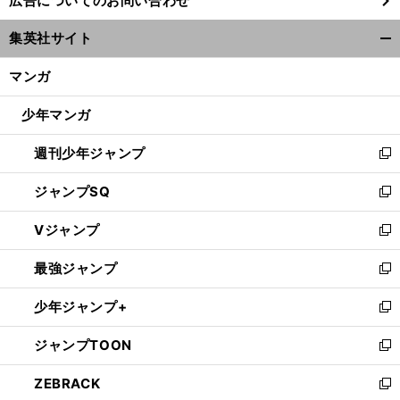
広告についてのお問い合わせ
い
ウ
集英社サイト
ィ
開
ン
く/
マンガ
ド
閉
ウ
じ
少年マンガ
で
る
開
週刊少年ジャンプ
く
新
し
ジャンプSQ
い
新
ウ
し
Vジャンプ
ィ
い
新
ン
ウ
し
最強ジャンプ
ド
ィ
い
新
ウ
ン
ウ
し
少年ジャンプ+
で
ド
ィ
い
新
開
ウ
ン
ウ
し
ジャンプTOON
く
で
ド
ィ
い
新
開
ウ
ン
ウ
し
ZEBRACK
く
で
ド
ィ
い
新