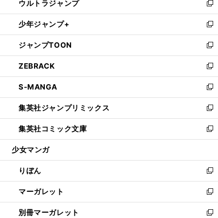
ウルトラジャンプ
く
で
ド
ィ
い
新
開
ウ
ン
ウ
し
少年ジャンプ+
く
で
ド
ィ
い
新
開
ウ
ン
ウ
し
ジャンプTOON
く
で
ド
ィ
い
新
開
ウ
ン
ウ
し
ZEBRACK
く
で
ド
ィ
い
新
開
ウ
ン
ウ
し
S-MANGA
く
で
ド
ィ
い
新
開
ウ
ン
ウ
し
集英社ジャンプリミックス
く
で
ド
ィ
い
新
開
ウ
ン
ウ
し
集英社コミック文庫
く
で
ド
ィ
い
新
開
ウ
ン
ウ
し
少女マンガ
く
で
ド
ィ
い
開
ウ
ン
ウ
りぼん
く
で
ド
ィ
新
開
ウ
ン
し
マーガレット
く
で
ド
い
新
開
ウ
ウ
し
別冊マーガレット
く
で
ィ
い
新