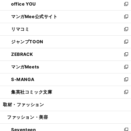
office YOU
く
で
ィ
い
新
開
ン
ウ
し
マンガMee公式サイト
く
ド
ィ
い
新
ウ
ン
ウ
し
リマコミ
で
ド
ィ
い
新
開
ウ
ン
ウ
し
ジャンプTOON
く
で
ド
ィ
い
新
開
ウ
ン
ウ
し
ZEBRACK
く
で
ド
ィ
い
新
開
ウ
ン
ウ
し
マンガMeets
く
で
ド
ィ
い
新
開
ウ
ン
ウ
し
S-MANGA
く
で
ド
ィ
い
新
開
ウ
ン
ウ
し
集英社コミック文庫
く
で
ド
ィ
い
新
開
ウ
ン
ウ
し
取材・ファッション
く
で
ド
ィ
い
開
ウ
ン
ウ
ファッション・美容
く
で
ド
ィ
開
ウ
ン
Seventeen
く
で
ド
新