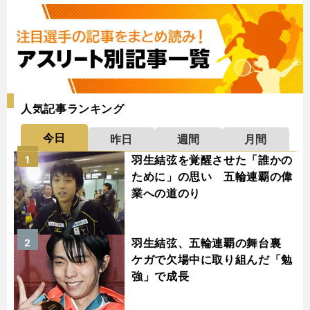
人気記事ランキング
今日
昨日
週間
月間
羽生結弦を覚醒させた「誰かの
1
ために」の思い 五輪連覇の偉
業への道のり
羽生結弦、五輪連覇の舞台裏
2
ケガで欠場中に取り組んだ「勉
強」で成長