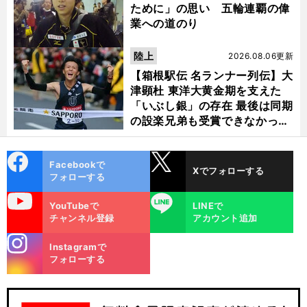
ために」の思い 五輪連覇の偉
業への道のり
陸上
2026.08.06更新
【箱根駅伝 名ランナー列伝】大
津顕杜 東洋大黄金期を支えた
「いぶし銀」の存在 最後は同期
の設楽兄弟も受賞できなかった
金栗杯に輝く
cebo
X
Facebookで
Xでフォローする
ok
フォローする
uTube
LINE
YouTubeで
LINEで
チャンネル登録
アカウント追加
stagra
Instagramで
m
フォローする