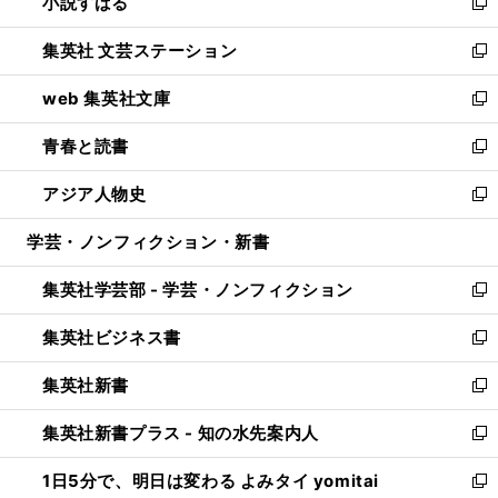
小説すばる
く
で
い
新
開
ウ
し
集英社 文芸ステーション
く
ィ
い
新
ン
ウ
し
web 集英社文庫
ド
ィ
い
新
ウ
ン
ウ
し
青春と読書
で
ド
ィ
い
新
開
ウ
ン
ウ
し
アジア人物史
く
で
ド
ィ
い
新
開
ウ
ン
ウ
し
学芸・ノンフィクション・新書
く
で
ド
ィ
い
開
ウ
ン
ウ
集英社学芸部 - 学芸・ノンフィクション
く
で
ド
ィ
新
開
ウ
ン
し
集英社ビジネス書
く
で
ド
い
新
開
ウ
ウ
し
集英社新書
く
で
ィ
い
新
開
ン
ウ
し
集英社新書プラス - 知の水先案内人
く
ド
ィ
い
新
ウ
ン
ウ
し
1日5分で、明日は変わる よみタイ yomitai
で
ド
ィ
い
新