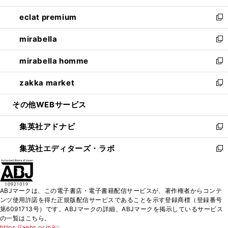
開
ウ
ン
ウ
し
eclat premium
く
で
ド
ィ
い
新
開
ウ
ン
ウ
し
mirabella
く
で
ド
ィ
い
新
開
ウ
ン
ウ
し
mirabella homme
く
で
ド
ィ
い
新
開
ウ
ン
ウ
し
zakka market
く
で
ド
ィ
い
新
開
ウ
ン
ウ
し
その他WEBサービス
く
で
ド
ィ
い
開
ウ
ン
ウ
集英社アドナビ
く
で
ド
ィ
新
開
ウ
ン
し
集英社エディターズ・ラボ
く
で
ド
い
新
開
ウ
ウ
し
く
で
ィ
い
開
ン
ウ
ABJマークは、この電子書店・電子書籍配信サービスが、著作権者からコンテ
く
ド
ィ
ンツ使用許諾を得た正規版配信サービスであることを示す登録商標（登録番号
ウ
ン
第6091713号）です。ABJマークの詳細、ABJマークを掲示しているサービス
で
ド
の一覧はこちら。
開
ウ
https://aebs.or.jp/