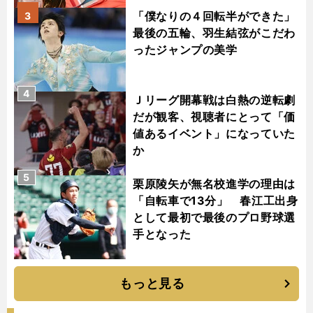
「僕なりの４回転半ができた」
3
最後の五輪、羽生結弦がこだわ
ったジャンプの美学
4
Ｊリーグ開幕戦は白熱の逆転劇
だが観客、視聴者にとって「価
値あるイベント」になっていた
か
5
栗原陵矢が無名校進学の理由は
「自転車で13分」 春江工出身
として最初で最後のプロ野球選
手となった
もっと見る