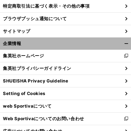
特定商取引法に基づく表示・その他の事項
ブラウザプッシュ通知について
サイトマップ
企業情報
開
く/
集英社ホームページ
新
閉
し
じ
集英社プライバシーガイドライン
い
る
ウ
SHUEISHA Privacy Guideline
ィ
ン
Setting of Cookies
ド
ウ
web Sportivaについて
で
開
Web Sportivaについてのお問い合わせ
く
新
し