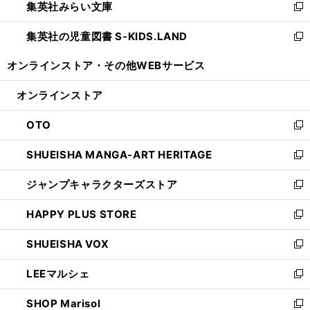
集英社みらい文庫
く
で
ド
ィ
新
開
ウ
ン
し
集英社の児童図書 S-KIDS.LAND
く
で
ド
い
新
開
ウ
ウ
し
オンラインストア・
その他WEBサービス
く
で
ィ
い
開
ン
ウ
オンラインストア
く
ド
ィ
ウ
ン
OTO
で
ド
新
開
ウ
し
SHUEISHA MANGA-ART HERITAGE
く
で
い
新
開
ウ
し
ジャンプキャラクターズストア
く
ィ
い
新
ン
ウ
し
HAPPY PLUS STORE
ド
ィ
い
新
ウ
ン
ウ
し
SHUEISHA VOX
で
ド
ィ
い
新
開
ウ
ン
ウ
し
LEEマルシェ
く
で
ド
ィ
い
新
開
ウ
ン
ウ
し
SHOP Marisol
く
で
ド
ィ
い
新