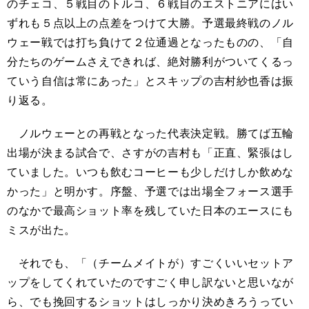
のチェコ、５戦目のトルコ、６戦目のエストニアにはい
ずれも５点以上の点差をつけて大勝。予選最終戦のノル
ウェー戦では打ち負けて２位通過となったものの、「自
分たちのゲームさえできれば、絶対勝利がついてくるっ
ていう自信は常にあった」とスキップの吉村紗也香は振
り返る。
ノルウェーとの再戦となった代表決定戦。勝てば五輪
出場が決まる試合で、さすがの吉村も「正直、緊張はし
ていました。いつも飲むコーヒーも少しだけしか飲めな
かった」と明かす。序盤、予選では出場全フォース選手
のなかで最高ショット率を残していた日本のエースにも
ミスが出た。
それでも、「（チームメイトが）すごくいいセットア
ップをしてくれていたのですごく申し訳ないと思いなが
ら、でも挽回するショットはしっかり決めきろうってい