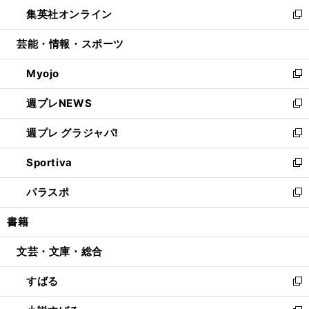
ン
ウ
し
集英社オンライン
く
で
ド
ィ
い
新
開
ウ
ン
ウ
し
芸能・情報・スポーツ
く
で
ド
ィ
い
開
ウ
ン
ウ
Myojo
く
で
ド
ィ
新
開
ウ
ン
し
週プレNEWS
く
で
ド
い
新
開
ウ
ウ
し
週プレ グラジャパ!
く
で
ィ
い
新
開
ン
ウ
し
Sportiva
く
ド
ィ
い
新
ウ
ン
ウ
し
パラスポ
で
ド
ィ
い
新
開
ウ
ン
ウ
し
書籍
く
で
ド
ィ
い
開
ウ
ン
ウ
文芸・文庫・総合
く
で
ド
ィ
開
ウ
ン
すばる
く
で
ド
新
開
ウ
し