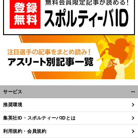
：
】
未
」
前
サービス
開
へ
28
く/
推奨環境
閉
じ
集英社ID・スポルティーバIDとは
る
利用規約・会員規約