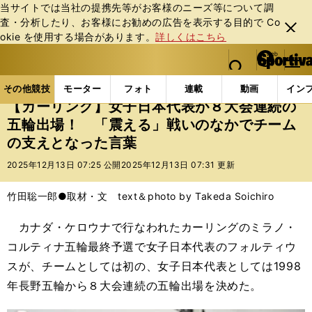
当サイトでは当社の提携先等がお客様のニーズ等について調
査・分析したり、お客様にお勧めの広告を表⽰する⽬的で Co
閉じ
okie を使⽤する場合があります。
詳しくはこちら
る
マイペ
web Sportiva (webスポルティーバ)
検索
メニュ
we
ー
その他競技の記事一覧
その他競技
冬季競技
【
b
ジ
その他競技
モーター
フォト
連載
動画
イン
ス
【カーリング】女子日本代表が８大会連続の
ポ
五輪出場！ 「震える」戦いのなかでチーム
ル
の支えとなった言葉
テ
ィ
2025年12月13日 07:25 公開
2025年12月13日 07:31 更新
ー
バ
竹田聡一郎●取材・文 text＆photo by Takeda Soichiro
カナダ・ケロウナで行なわれたカーリングのミラノ・
コルティナ五輪最終予選で女子日本代表のフォルティウ
スが、チームとしては初の、女子日本代表としては1998
年長野五輪から８大会連続の五輪出場を決めた。