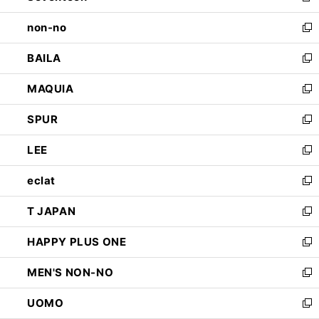
開
ウ
し
non-no
く
で
い
新
開
ウ
し
BAILA
く
ィ
い
新
ン
ウ
し
MAQUIA
ド
ィ
い
新
ウ
ン
ウ
し
SPUR
で
ド
ィ
い
新
開
ウ
ン
ウ
し
LEE
く
で
ド
ィ
い
新
開
ウ
ン
ウ
し
eclat
く
で
ド
ィ
い
新
開
ウ
ン
ウ
し
T JAPAN
く
で
ド
ィ
い
新
開
ウ
ン
ウ
し
HAPPY PLUS ONE
く
で
ド
ィ
い
新
開
ウ
ン
ウ
し
MEN'S NON-NO
く
で
ド
ィ
い
新
開
ウ
ン
ウ
し
UOMO
く
で
ド
ィ
い
新
開
ウ