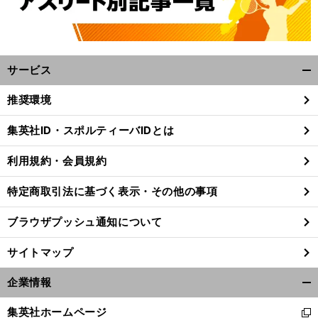
サービス
開
く/
推奨環境
閉
じ
集英社ID・スポルティーバIDとは
る
【
平
：
】
新
・
」
成の名力士列伝
豪風
周囲の支えに鼓舞され土俵に上がり続けた「
関脇昇進＆初金星
最高齢記録
の勲章
利用規約・会員規約
特定商取引法に基づく表示・その他の事項
ブラウザプッシュ通知について
サイトマップ
企業情報
開
く/
集英社ホームページ
新