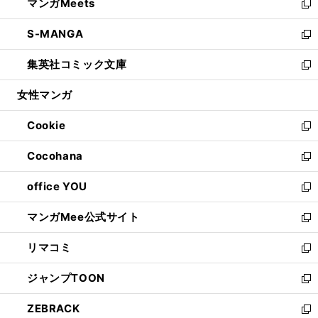
マンガMeets
く
で
ド
ィ
い
新
開
ウ
ン
ウ
し
S-MANGA
く
で
ド
ィ
い
新
開
ウ
ン
ウ
し
集英社コミック文庫
く
で
ド
ィ
い
新
開
ウ
ン
ウ
し
女性マンガ
く
で
ド
ィ
い
開
ウ
ン
ウ
Cookie
く
で
ド
ィ
新
開
ウ
ン
し
Cocohana
く
で
ド
い
新
開
ウ
ウ
し
office YOU
く
で
ィ
い
新
開
ン
ウ
し
マンガMee公式サイト
く
ド
ィ
い
新
ウ
ン
ウ
し
リマコミ
で
ド
ィ
い
新
開
ウ
ン
ウ
し
ジャンプTOON
く
で
ド
ィ
い
新
開
ウ
ン
ウ
し
ZEBRACK
く
で
ド
ィ
い
新