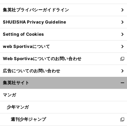
閉
し
じ
集英社プライバシーガイドライン
い
る
ウ
SHUEISHA Privacy Guideline
ィ
ン
Setting of Cookies
ド
ウ
web Sportivaについて
で
開
Web Sportivaについてのお問い合わせ
く
新
し
広告についてのお問い合わせ
い
ウ
集英社サイト
ィ
開
ン
く/
マンガ
ド
閉
ウ
じ
少年マンガ
で
る
開
週刊少年ジャンプ
く
新
し