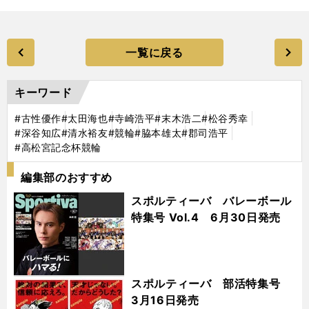
一覧に戻る
キーワード
#古性優作
#太田海也
#寺崎浩平
#末木浩二
#松谷秀幸
#深谷知広
#清水裕友
#競輪
#脇本雄太
#郡司浩平
#高松宮記念杯競輪
編集部のおすすめ
スポルティーバ バレーボール
特集号 Vol.4 6月30日発売
スポルティーバ 部活特集号
3月16日発売