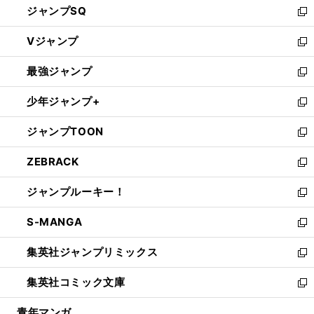
ジャンプSQ
い
新
ウ
し
Vジャンプ
ィ
い
新
ン
ウ
し
最強ジャンプ
ド
ィ
い
新
ウ
ン
ウ
し
少年ジャンプ+
で
ド
ィ
い
新
開
ウ
ン
ウ
し
ジャンプTOON
く
で
ド
ィ
い
新
開
ウ
ン
ウ
し
ZEBRACK
く
で
ド
ィ
い
新
開
ウ
ン
ウ
し
ジャンプルーキー！
く
で
ド
ィ
い
新
開
ウ
ン
ウ
し
S-MANGA
く
で
ド
ィ
い
新
開
ウ
ン
ウ
し
集英社ジャンプリミックス
く
で
ド
ィ
い
新
開
ウ
ン
ウ
し
集英社コミック文庫
く
で
ド
ィ
い
新
開
ウ
ン
ウ
し
青年マンガ
く
で
ド