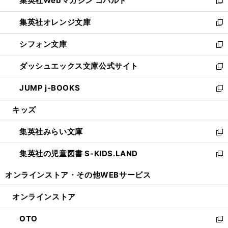
集英社Webマガジン コバルト
く
で
ド
ィ
新
開
ウ
ン
し
集英社オレンジ文庫
く
で
ド
い
新
開
ウ
ウ
し
シフォン文庫
く
で
ィ
い
新
開
ン
ウ
し
ダッシュエックス文庫公式サイト
く
ド
ィ
い
新
ウ
ン
ウ
し
JUMP j-BOOKS
で
ド
ィ
い
新
開
ウ
ン
ウ
し
キッズ
く
で
ド
ィ
い
開
ウ
ン
ウ
集英社みらい文庫
く
で
ド
ィ
新
開
ウ
ン
し
集英社の児童図書 S-KIDS.LAND
く
で
ド
い
新
開
ウ
ウ
し
オンラインストア・
その他WEBサービス
く
で
ィ
い
開
ン
ウ
オンラインストア
く
ド
ィ
ウ
ン
OTO
で
ド
新