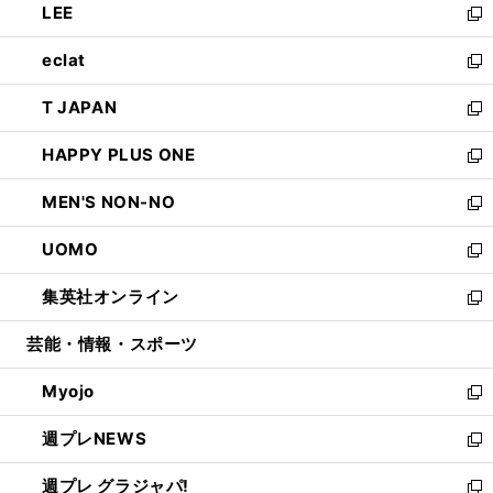
LEE
く
で
ド
ィ
い
新
開
ウ
ン
ウ
し
eclat
く
で
ド
ィ
い
新
開
ウ
ン
ウ
し
T JAPAN
く
で
ド
ィ
い
新
開
ウ
ン
ウ
し
HAPPY PLUS ONE
く
で
ド
ィ
い
新
開
ウ
ン
ウ
し
MEN'S NON-NO
く
で
ド
ィ
い
新
開
ウ
ン
ウ
し
UOMO
く
で
ド
ィ
い
新
開
ウ
ン
ウ
し
集英社オンライン
く
で
ド
ィ
い
新
開
ウ
ン
ウ
し
芸能・情報・スポーツ
く
で
ド
ィ
い
開
ウ
ン
ウ
Myojo
く
で
ド
ィ
新
開
ウ
ン
し
週プレNEWS
く
で
ド
い
新
開
ウ
ウ
し
週プレ グラジャパ!
く
で
ィ
い
新