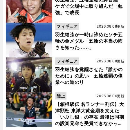
ケガで欠場中に取り組んだ「勉
強」で成長
フィギュア
2026.08.08更新
羽生結弦が一時は諦めたソチ五
輪の金メダル「五輪の本当の怖
さを知った......」
フィギュア
2026.08.08更新
羽生結弦を覚醒させた「誰かの
ために」の思い 五輪連覇の偉
業への道のり
陸上
2026.08.06更新
【箱根駅伝 名ランナー列伝】大
津顕杜 東洋大黄金期を支えた
「いぶし銀」の存在 最後は同期
の設楽兄弟も受賞できなかった
金栗杯に輝く