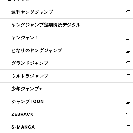
ィ
い
開
ウ
ン
ウ
週刊ヤングジャンプ
く
で
ド
ィ
新
開
ウ
ン
し
ヤングジャンプ定期購読デジタル
く
で
ド
い
新
開
ウ
ウ
し
ヤンジャン！
く
で
ィ
い
新
開
ン
ウ
し
となりのヤングジャンプ
く
ド
ィ
い
新
ウ
ン
ウ
し
グランドジャンプ
で
ド
ィ
い
新
開
ウ
ン
ウ
し
ウルトラジャンプ
く
で
ド
ィ
い
新
開
ウ
ン
ウ
し
少年ジャンプ+
く
で
ド
ィ
い
新
開
ウ
ン
ウ
し
ジャンプTOON
く
で
ド
ィ
い
新
開
ウ
ン
ウ
し
ZEBRACK
く
で
ド
ィ
い
新
開
ウ
ン
ウ
し
S-MANGA
く
で
ド
ィ
い
新