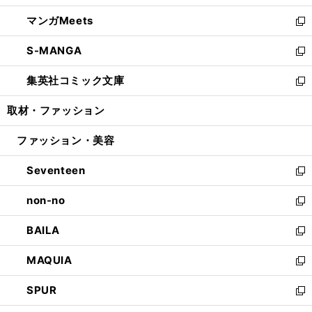
開
ウ
ン
ウ
し
マンガMeets
く
で
ド
ィ
い
新
開
ウ
ン
ウ
し
S-MANGA
く
で
ド
ィ
い
新
開
ウ
ン
ウ
し
集英社コミック文庫
く
で
ド
ィ
い
新
開
ウ
ン
ウ
し
取材・ファッション
く
で
ド
ィ
い
開
ウ
ン
ウ
ファッション・美容
く
で
ド
ィ
開
ウ
ン
Seventeen
く
で
ド
新
開
ウ
し
non-no
く
で
い
新
開
ウ
し
BAILA
く
ィ
い
新
ン
ウ
し
MAQUIA
ド
ィ
い
新
ウ
ン
ウ
し
SPUR
で
ド
ィ
い
新
開
ウ
ン
ウ
し