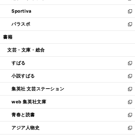
開
ン
ウ
し
Sportiva
く
ド
ィ
い
新
ウ
ン
ウ
し
パラスポ
で
ド
ィ
い
新
開
ウ
ン
ウ
し
書籍
く
で
ド
ィ
い
開
ウ
ン
ウ
文芸・文庫・総合
く
で
ド
ィ
開
ウ
ン
すばる
く
で
ド
新
開
ウ
し
小説すばる
く
で
い
新
開
ウ
し
集英社 文芸ステーション
く
ィ
い
新
ン
ウ
し
web 集英社文庫
ド
ィ
い
新
ウ
ン
ウ
し
青春と読書
で
ド
ィ
い
新
開
ウ
ン
ウ
し
アジア人物史
く
で
ド
ィ
い
新
開
ウ
ン