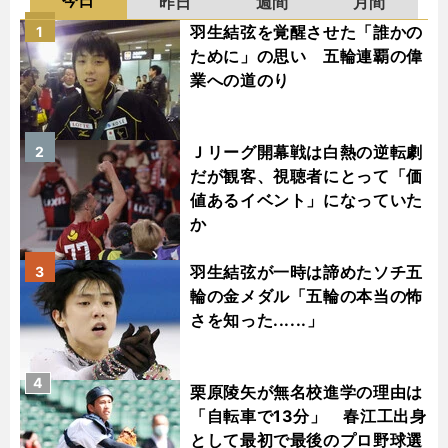
今日
昨日
週間
月間
羽生結弦を覚醒させた「誰かの
1
ために」の思い 五輪連覇の偉
業への道のり
Ｊリーグ開幕戦は白熱の逆転劇
2
だが観客、視聴者にとって「価
値あるイベント」になっていた
か
羽生結弦が一時は諦めたソチ五
3
輪の金メダル「五輪の本当の怖
さを知った......」
4
栗原陵矢が無名校進学の理由は
「自転車で13分」 春江工出身
として最初で最後のプロ野球選