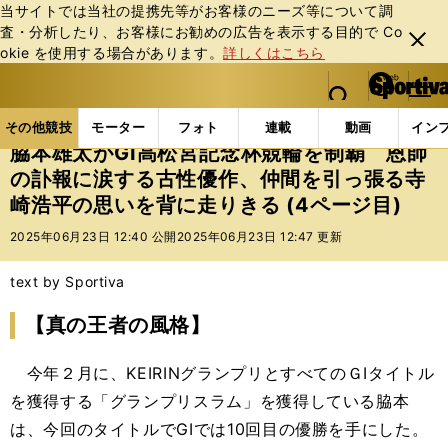
当サイトでは当社の提携先等がお客様のニーズ等について調
査・分析したり、お客様にお勧めの広告を表⽰する⽬的で Co
閉じ
okie を使⽤する場合があります。
詳しくはこちら
る
マイペ
web Sportiva (webスポルティーバ)
検索
メニュ
we
ー
その他競技の記事一覧
その他競技
その他
脇本
b
ジ
その他競技
モーター
フォト
連載
動画
イン
ス
脇本雄太がGⅠ高松宮記念杯競輪を制覇 恩師
ポ
の訃報に涙する古性優作、仲間を引っ張る寺
ル
崎浩平の思いを背に走りきる (4ページ目)
テ
ィ
2025年06月23日 12:40 公開
2025年06月23日 12:47 更新
ー
バ
text by Sportiva
【真の王者の風格】
今年２月に、KEIRINグランプリとすべてのＧⅠタイトル
を獲得する「グランプリスラム」を獲得している脇本
は、今回のタイトルでGⅠでは10回目の優勝を手にした。