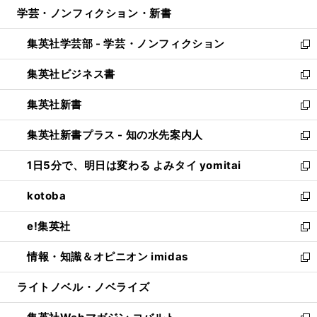
ウ
し
学芸・ノンフィクション・新書
く
で
ド
ィ
い
開
ウ
ン
ウ
集英社学芸部 - 学芸・ノンフィクション
く
で
ド
ィ
新
開
ウ
ン
し
集英社ビジネス書
く
で
ド
い
新
開
ウ
ウ
し
集英社新書
く
で
ィ
い
新
開
ン
ウ
し
集英社新書プラス - 知の水先案内人
く
ド
ィ
い
新
ウ
ン
ウ
し
1日5分で、明日は変わる よみタイ yomitai
で
ド
ィ
い
新
開
ウ
ン
ウ
し
kotoba
く
で
ド
ィ
い
新
開
ウ
ン
ウ
し
e!集英社
く
で
ド
ィ
い
新
開
ウ
ン
ウ
し
情報・知識＆オピニオン imidas
く
で
ド
ィ
い
新
開
ウ
ン
ウ
し
ライトノベル・ノベライズ
く
で
ド
ィ
い
開
ウ
ン
ウ