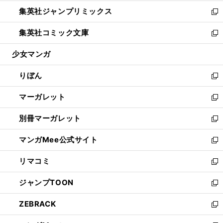
開
ウ
ン
ウ
し
集英社ジャンプリミックス
く
で
ド
ィ
い
新
開
ウ
ン
ウ
し
集英社コミック文庫
く
で
ド
ィ
い
新
開
ウ
ン
ウ
し
少女マンガ
く
で
ド
ィ
い
開
ウ
ン
ウ
りぼん
く
で
ド
ィ
新
開
ウ
ン
し
マーガレット
く
で
ド
い
新
開
ウ
ウ
し
別冊マーガレット
く
で
ィ
い
新
開
ン
ウ
し
マンガMee公式サイト
く
ド
ィ
い
新
ウ
ン
ウ
し
リマコミ
で
ド
ィ
い
新
開
ウ
ン
ウ
し
ジャンプTOON
く
で
ド
ィ
い
新
開
ウ
ン
ウ
し
ZEBRACK
く
で
ド
ィ
い
新
開
ウ
ン
ウ
し