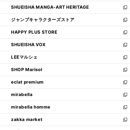
開
ウ
し
SHUEISHA MANGA-ART HERITAGE
く
で
い
新
開
ウ
し
ジャンプキャラクターズストア
く
ィ
い
新
ン
ウ
し
HAPPY PLUS STORE
ド
ィ
い
新
ウ
ン
ウ
し
SHUEISHA VOX
で
ド
ィ
い
新
開
ウ
ン
ウ
し
LEEマルシェ
く
で
ド
ィ
い
新
開
ウ
ン
ウ
し
SHOP Marisol
く
で
ド
ィ
い
新
開
ウ
ン
ウ
し
eclat premium
く
で
ド
ィ
い
新
開
ウ
ン
ウ
し
mirabella
く
で
ド
ィ
い
新
開
ウ
ン
ウ
し
mirabella homme
く
で
ド
ィ
い
新
開
ウ
ン
ウ
し
zakka market
く
で
ド
ィ
い
新
開
ウ
ン
ウ
し