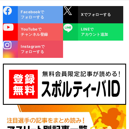
cebo
X
Facebookで
Xでフォローする
ok
フォローする
uTube
LINE
YouTubeで
LINEで
チャンネル登録
アカウント追加
stagra
Instagramで
m
フォローする