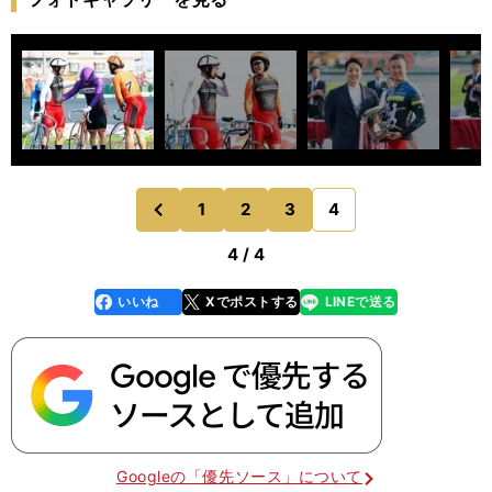
1
2
3
4
のページへ
前
4 / 4
いいね
Xでポストする
LINEで送る
line
faceboo
x
k
Googleの「優先ソース」について