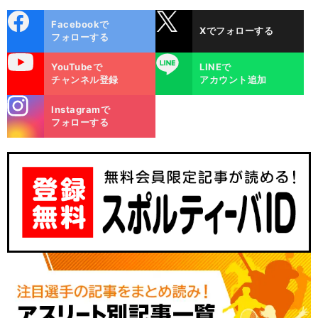
cebo
X
Facebookで
Xでフォローする
ok
フォローする
uTube
LINE
YouTubeで
LINEで
チャンネル登録
アカウント追加
stagra
Instagramで
m
フォローする