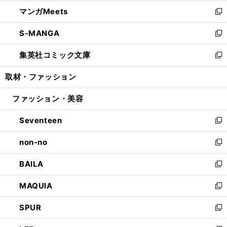
開
ウ
ン
ウ
し
マンガMeets
く
で
ド
ィ
い
新
開
ウ
ン
ウ
し
S-MANGA
く
で
ド
ィ
い
新
開
ウ
ン
ウ
し
集英社コミック文庫
く
で
ド
ィ
い
新
開
ウ
ン
ウ
し
取材・ファッション
く
で
ド
ィ
い
開
ウ
ン
ウ
ファッション・美容
く
で
ド
ィ
開
ウ
ン
Seventeen
く
で
ド
新
開
ウ
し
non-no
く
で
い
新
開
ウ
し
BAILA
く
ィ
い
新
ン
ウ
し
MAQUIA
ド
ィ
い
新
ウ
ン
ウ
し
SPUR
で
ド
ィ
い
新
開
ウ
ン
ウ
し