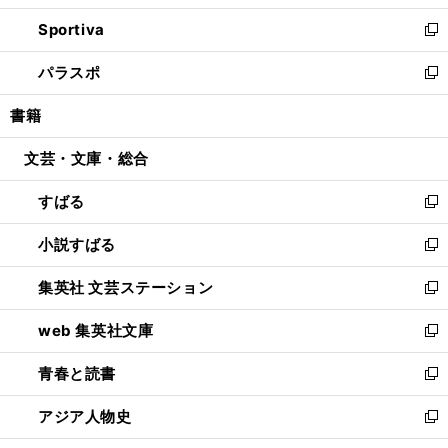
開
ン
ウ
し
Sportiva
く
ド
ィ
い
新
ウ
ン
ウ
し
パラスポ
で
ド
ィ
い
新
開
ウ
ン
ウ
し
書籍
く
で
ド
ィ
い
開
ウ
ン
ウ
文芸・文庫・総合
く
で
ド
ィ
開
ウ
ン
すばる
く
で
ド
新
開
ウ
し
小説すばる
く
で
い
新
開
ウ
し
集英社 文芸ステーション
く
ィ
い
新
ン
ウ
し
web 集英社文庫
ド
ィ
い
新
ウ
ン
ウ
し
青春と読書
で
ド
ィ
い
新
開
ウ
ン
ウ
し
アジア人物史
く
で
ド
ィ
い
新
開
ウ
ン
ウ
し