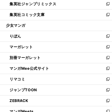
集英社ジャンプリミックス
く
で
ド
ィ
い
新
開
ウ
ン
ウ
し
集英社コミック文庫
く
で
ド
ィ
い
新
開
ウ
ン
ウ
し
少女マンガ
く
で
ド
ィ
い
開
ウ
ン
ウ
りぼん
く
で
ド
ィ
新
開
ウ
ン
し
マーガレット
く
で
ド
い
新
開
ウ
ウ
し
別冊マーガレット
く
で
ィ
い
新
開
ン
ウ
し
マンガMee公式サイト
く
ド
ィ
い
新
ウ
ン
ウ
し
リマコミ
で
ド
ィ
い
新
開
ウ
ン
ウ
し
ジャンプTOON
く
で
ド
ィ
い
新
開
ウ
ン
ウ
し
ZEBRACK
く
で
ド
ィ
い
新
開
ウ
ン
ウ
し
マンガMeets
く
で
ド
ィ