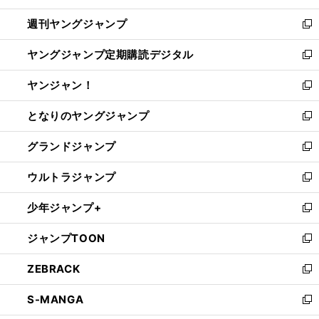
開
ウ
ン
ウ
週刊ヤングジャンプ
く
で
ド
ィ
新
開
ウ
ン
し
ヤングジャンプ定期購読デジタル
く
で
ド
い
新
開
ウ
ウ
し
ヤンジャン！
く
で
ィ
い
新
開
ン
ウ
し
となりのヤングジャンプ
く
ド
ィ
い
新
ウ
ン
ウ
し
グランドジャンプ
で
ド
ィ
い
新
開
ウ
ン
ウ
し
ウルトラジャンプ
く
で
ド
ィ
い
新
開
ウ
ン
ウ
し
少年ジャンプ+
く
で
ド
ィ
い
新
開
ウ
ン
ウ
し
ジャンプTOON
く
で
ド
ィ
い
新
開
ウ
ン
ウ
し
ZEBRACK
く
で
ド
ィ
い
新
開
ウ
ン
ウ
し
S-MANGA
く
で
ド
ィ
い
新
開
ウ
ン
ウ
し