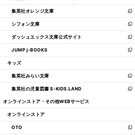
開
ウ
ン
し
集英社オレンジ文庫
く
で
ド
い
新
開
ウ
ウ
し
シフォン文庫
く
で
ィ
い
新
開
ン
ウ
し
ダッシュエックス文庫公式サイト
く
ド
ィ
い
新
ウ
ン
ウ
し
JUMP j-BOOKS
で
ド
ィ
い
新
開
ウ
ン
ウ
し
キッズ
く
で
ド
ィ
い
開
ウ
ン
ウ
集英社みらい文庫
く
で
ド
ィ
新
開
ウ
ン
し
集英社の児童図書 S-KIDS.LAND
く
で
ド
い
新
開
ウ
ウ
し
オンラインストア・
その他WEBサービス
く
で
ィ
い
開
ン
ウ
オンラインストア
く
ド
ィ
ウ
ン
OTO
で
ド
新
開
ウ
し