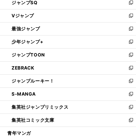
ジャンプSQ
い
新
ウ
し
Vジャンプ
ィ
い
新
ン
ウ
し
最強ジャンプ
ド
ィ
い
新
ウ
ン
ウ
し
少年ジャンプ+
で
ド
ィ
い
新
開
ウ
ン
ウ
し
ジャンプTOON
く
で
ド
ィ
い
新
開
ウ
ン
ウ
し
ZEBRACK
く
で
ド
ィ
い
新
開
ウ
ン
ウ
し
ジャンプルーキー！
く
で
ド
ィ
い
新
開
ウ
ン
ウ
し
S-MANGA
く
で
ド
ィ
い
新
開
ウ
ン
ウ
し
集英社ジャンプリミックス
く
で
ド
ィ
い
新
開
ウ
ン
ウ
し
集英社コミック文庫
く
で
ド
ィ
い
新
開
ウ
ン
ウ
し
青年マンガ
く
で
ド
ィ
い