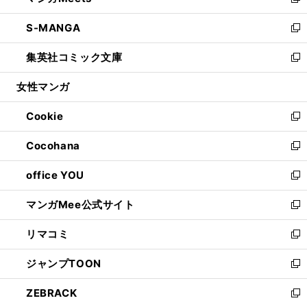
い
新
開
ウ
ン
ウ
し
S-MANGA
く
で
ド
ィ
い
新
開
ウ
ン
ウ
し
集英社コミック文庫
く
で
ド
ィ
い
新
開
ウ
ン
ウ
し
女性マンガ
く
で
ド
ィ
い
開
ウ
ン
ウ
Cookie
く
で
ド
ィ
新
開
ウ
ン
し
Cocohana
く
で
ド
い
新
開
ウ
ウ
し
office YOU
く
で
ィ
い
新
開
ン
ウ
し
マンガMee公式サイト
く
ド
ィ
い
新
ウ
ン
ウ
し
リマコミ
で
ド
ィ
い
新
開
ウ
ン
ウ
し
ジャンプTOON
く
で
ド
ィ
い
新
開
ウ
ン
ウ
し
ZEBRACK
く
で
ド
ィ
い
新