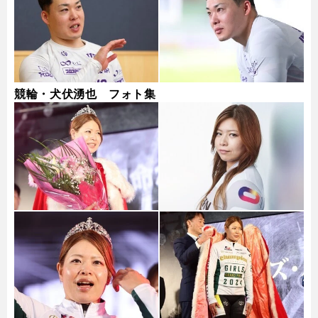
競輪・犬伏湧也 フォト集