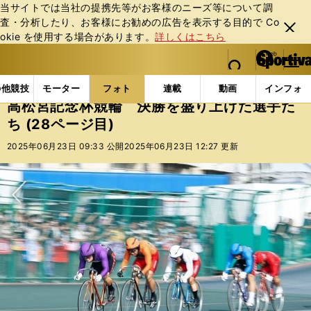
当サイトでは当社の提携先等がお客様のニーズ等について調
査・分析したり、お客様にお勧めの広告を表⽰する⽬的で Co
閉じ
okie を使⽤する場合があります。
詳しくはこちら
る
マイペ
web Sportiva (webスポルティーバ)
検索
メニュ
we
ー
フォトギャラリー
コラムフォト
高松宮記念杯競輪 
b
ジ
の他競技
モーター
フォト
連載
動画
インフォ
ス
高松宮記念杯競輪 決勝を盛り上げた選手た
ポ
ち (28ページ目)
ル
テ
2025年06月23日 09:33 公開
2025年06月23日 12:27 更新
ィ
ー
バ
次へ