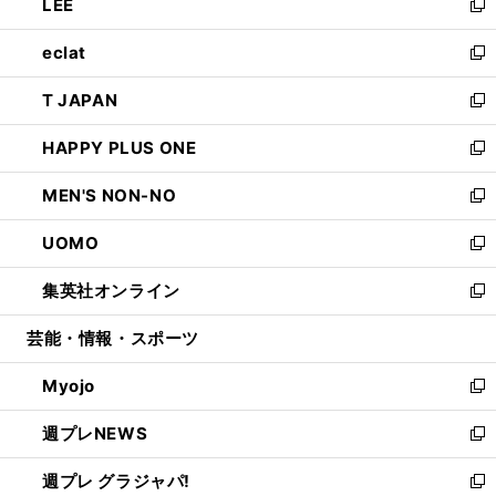
LEE
く
で
ド
ィ
い
新
開
ウ
ン
ウ
し
eclat
く
で
ド
ィ
い
新
開
ウ
ン
ウ
し
T JAPAN
く
で
ド
ィ
い
新
開
ウ
ン
ウ
し
HAPPY PLUS ONE
く
で
ド
ィ
い
新
開
ウ
ン
ウ
し
MEN'S NON-NO
く
で
ド
ィ
い
新
開
ウ
ン
ウ
し
UOMO
く
で
ド
ィ
い
新
開
ウ
ン
ウ
し
集英社オンライン
く
で
ド
ィ
い
新
開
ウ
ン
ウ
し
芸能・情報・スポーツ
く
で
ド
ィ
い
開
ウ
ン
ウ
Myojo
く
で
ド
ィ
新
開
ウ
ン
し
週プレNEWS
く
で
ド
い
新
開
ウ
ウ
し
週プレ グラジャパ!
く
で
ィ
い
新