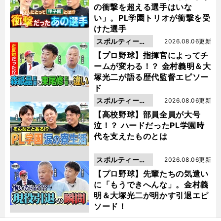
の衝撃を超える選手はいな
い」。PL学園トリオが衝撃を受
けた選手
スポルティーバ
2026.08.06更新
動画
【プロ野球】指揮官によってチ
ームが変わる！？ 金村義明＆大
塚光二が語る歴代監督エピソー
ド
スポルティーバ
2026.08.06更新
動画
【高校野球】部員全員が大号
泣！？ ハードだったPL学園時
代を支えたものとは
スポルティーバ
2026.08.06更新
動画
【プロ野球】先輩たちの気遣い
に「もうできへんな」。金村義
明＆大塚光二が明かす引退エピ
ソード！