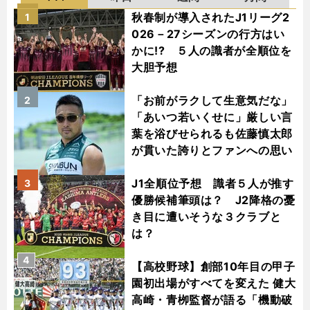
秋春制が導入されたJ1リーグ2
1
026－27シーズンの行方はい
かに!? ５人の識者が全順位を
大胆予想
「お前がラクして生意気だな」
2
「あいつ若いくせに」厳しい言
葉を浴びせられるも佐藤慎太郎
が貫いた誇りとファンへの思い
J1全順位予想 識者５人が推す
3
優勝候補筆頭は？ J2降格の憂
き目に遭いそうな３クラブと
は？
4
【高校野球】創部10年目の甲子
園初出場がすべてを変えた 健大
高崎・青栁監督が語る「機動破