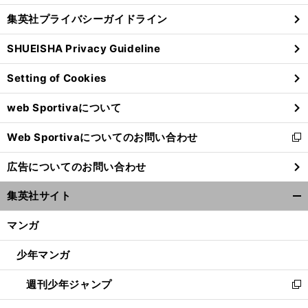
し
じ
集英社プライバシーガイドライン
い
る
ウ
SHUEISHA Privacy Guideline
ィ
ン
Setting of Cookies
ド
ウ
web Sportivaについて
で
開
Web Sportivaについてのお問い合わせ
く
新
し
広告についてのお問い合わせ
い
ウ
集英社サイト
ィ
開
ン
く/
マンガ
ド
閉
ウ
じ
少年マンガ
で
る
開
週刊少年ジャンプ
く
新
し