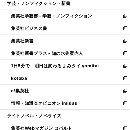
学芸・ノンフィクション・新書
く
で
ド
ィ
い
開
ウ
ン
ウ
集英社学芸部 - 学芸・ノンフィクション
く
で
ド
ィ
新
開
ウ
ン
し
集英社ビジネス書
く
で
ド
い
新
開
ウ
ウ
し
集英社新書
く
で
ィ
い
新
開
ン
ウ
し
集英社新書プラス - 知の水先案内人
く
ド
ィ
い
新
ウ
ン
ウ
し
1日5分で、明日は変わる よみタイ yomitai
で
ド
ィ
い
新
開
ウ
ン
ウ
し
kotoba
く
で
ド
ィ
い
新
開
ウ
ン
ウ
し
e!集英社
く
で
ド
ィ
い
新
開
ウ
ン
ウ
し
情報・知識＆オピニオン imidas
く
で
ド
ィ
い
新
開
ウ
ン
ウ
し
ライトノベル・ノベライズ
く
で
ド
ィ
い
開
ウ
ン
ウ
集英社Webマガジン コバルト
く
で
ド
ィ
新