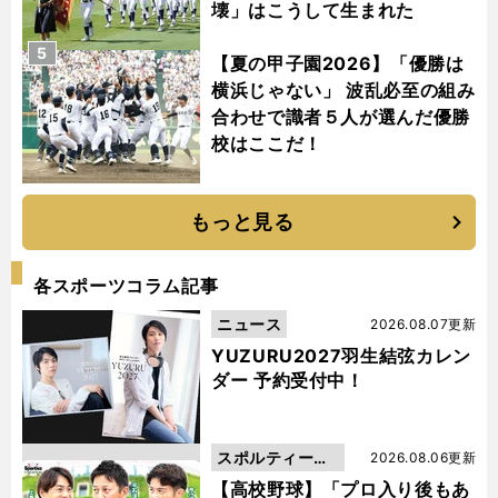
壊」はこうして生まれた
5
【夏の甲子園2026】「優勝は
横浜じゃない」 波乱必至の組み
合わせで識者５人が選んだ優勝
校はここだ！
もっと見る
各スポーツコラム記事
ニュース
2026.08.07更新
YUZURU2027羽生結弦カレン
ダー 予約受付中！
スポルティーバ
2026.08.06更新
動画
【高校野球】「プロ入り後もあ