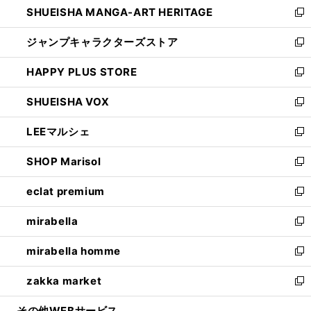
SHUEISHA MANGA-ART HERITAGE
く
で
い
新
開
ウ
し
ジャンプキャラクターズストア
く
ィ
い
新
ン
ウ
し
HAPPY PLUS STORE
ド
ィ
い
新
ウ
ン
ウ
し
SHUEISHA VOX
で
ド
ィ
い
新
開
ウ
ン
ウ
し
LEEマルシェ
く
で
ド
ィ
い
新
開
ウ
ン
ウ
し
SHOP Marisol
く
で
ド
ィ
い
新
開
ウ
ン
ウ
し
eclat premium
く
で
ド
ィ
い
新
開
ウ
ン
ウ
し
mirabella
く
で
ド
ィ
い
新
開
ウ
ン
ウ
し
mirabella homme
く
で
ド
ィ
い
新
開
ウ
ン
ウ
し
zakka market
く
で
ド
ィ
い
新
開
ウ
ン
ウ
し
その他WEBサービス
く
で