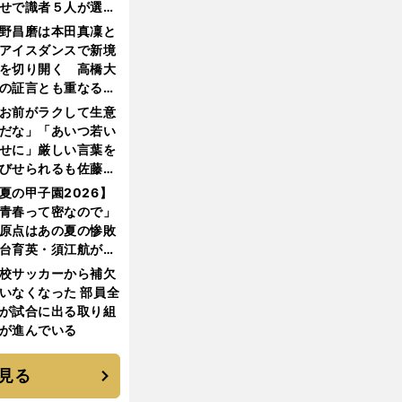
せで識者５人が選ん
優勝校はここだ！
野昌磨は本田真凜と
アイスダンスで新境
を切り開く 高橋大
の証言とも重なる課
と楽しさ
お前がラクして生意
だな」「あいつ若い
せに」厳しい言葉を
びせられるも佐藤慎
郎が貫いた誇りとフ
夏の甲子園2026】
ンへの思い
青春って密なので」
原点はあの夏の惨敗
台育英・須江航が明
す"日本一1000日計
校サッカーから補欠
"のすべて
いなくなった 部員全
が試合に出る取り組
が進んでいる
見る