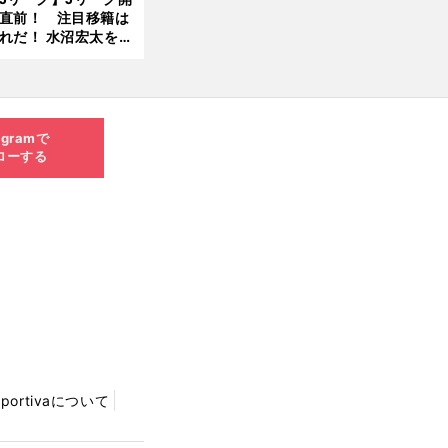
直前！ 注目移籍は
8.0
れだ！ 水沼宏太を水
3更
貴史がすこ〜し語る
新
agramで
ローする
Sportivaについて