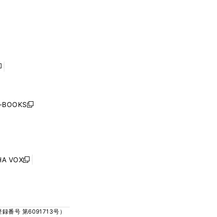
く
ウ
ウ
ウ
ウ
ィ
ィ
で
で
ン
ン
開
開
ド
ド
く
く
ウ
ウ
で
で
開
開
く
く
し
い
ウ
j-BOOKS
新
ィ
し
ン
い
ド
ウ
ウ
ィ
で
ン
HA VOX
開
新
ド
く
し
ウ
い
で
ウ
開
ィ
く
号 第6091713号）
ン