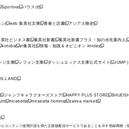
く
く
く
く
く
ウ
ウ
ウ
ウ
ウ
ウ
ウ
ウ
ウ
Sportiva
パラスポ
新
新
ィ
ィ
ィ
ィ
ィ
で
で
で
で
し
し
し
ン
ン
ン
ン
ン
開
開
開
開
い
い
い
ド
ド
ド
ド
ド
ョン
web 集英社文庫
青春と読書
アジア人物史
く
く
く
く
新
新
新
新
ウ
ウ
ウ
ウ
ウ
ウ
ウ
ウ
し
し
し
し
ィ
ィ
ィ
で
で
で
で
で
い
い
い
い
ン
ン
ン
集英社ビジネス書
集英社新書
集英社新書プラス - 知の水先案内人
開
開
開
開
開
新
新
新
ウ
ウ
ウ
ウ
ド
ド
ド
kotoba
e!集英社
情報・知識＆オピニオン imidas
く
く
く
く
く
新
し
新
し
新
ィ
ィ
ィ
ィ
ウ
ウ
ウ
し
し
い
し
い
し
ン
ン
ン
ン
で
で
で
い
い
ウ
い
ウ
い
ド
ド
ド
ド
ンジ文庫
シフォン文庫
ダッシュエックス文庫公式サイト
JUMP 
開
開
開
新
新
新
ウ
ウ
ィ
ウ
ィ
ウ
ウ
ウ
ウ
ウ
く
く
く
し
し
し
ィ
ィ
ン
ィ
ン
ィ
で
で
で
で
い
い
い
ン
ン
ド
ン
ド
ン
S.LAND
開
開
開
開
新
ウ
ウ
ウ
ド
ド
ウ
ド
ウ
ド
く
く
く
く
し
ィ
ィ
ィ
ウ
ウ
で
ウ
で
ウ
い
ン
ン
ン
ジャンプキャラクターズストア
HAPPY PLUS STORE
SHUEIS
で
で
開
で
開
で
新
新
新
ウ
ド
ド
ド
ium
mirabella
mirabella homme
zakka market
開
開
く
開
く
開
し
新
新
新
し
新
し
ィ
ウ
ウ
ウ
く
く
く
く
い
し
し
い
し
し
い
ン
で
で
で
ウ
い
い
ウ
い
い
ウ
ド
ボ
開
開
開
新
ィ
ウ
ウ
ィ
ウ
ウ
ィ
ウ
く
く
く
し
らコンテンツ使用許諾を得た正規版配信サービスであることを示す登録商標（登録番
ン
ィ
ィ
ン
ィ
ィ
ン
で