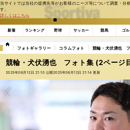
当サイトでは当社の提携先等がお客様のニーズ等について調査・分析し
web Sportiva (webスポルティーバ)
す。
詳しくはこちら
新着
ランキング
野球
サッカー
競馬
ゴル
we
フォトギャラリー
コラムフォト
競輪・犬伏湧也 フ
b
ス
競輪・犬伏湧也 フォト集 (2ページ目
ポ
ル
2025年06月12日 21:10 公開
2025年06月12日 21:14 更新
テ
ィ
ー
バ
次へ