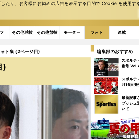
たり、お客様にお勧めの広告を表⽰する⽬的で Cookie を使⽤す
フ
その他球技
その他競技
モーター
フォト
連載
ォト集 (2ページ目)
編集部のおすすめ
スポルテ
)
集号 Vol
スポルテ
月16日発
最新記事
プッシュ
いて