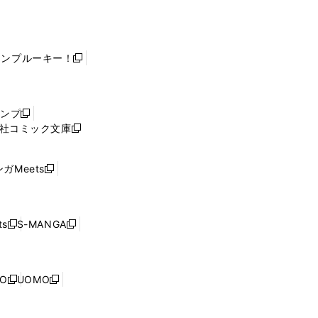
ャンプルーキー！
新
し
い
ウ
ャンプ
新
ィ
社コミック文庫
し
新
ン
い
し
ド
ウ
い
ウ
ガMeets
新
ィ
ウ
で
し
ン
ィ
開
い
ド
ン
く
ウ
ウ
ド
s
S-MANGA
新
新
ィ
で
ウ
し
し
ン
開
で
い
い
ド
く
開
ウ
ウ
ウ
NO
UOMO
く
新
新
ィ
ィ
で
し
し
ン
ン
開
い
い
ド
ド