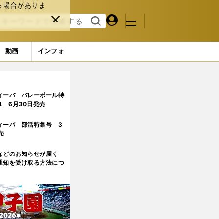
る場合がありま
マイペ
閉じ
検索
メニュ
ー
る
す
ジ
る
動画
インフォ
ィーバ バレーボール特
.4 6月30日発売
ィーバ 部活特集号 3
売
などのお知らせが届く
通知を受け取る方法につ