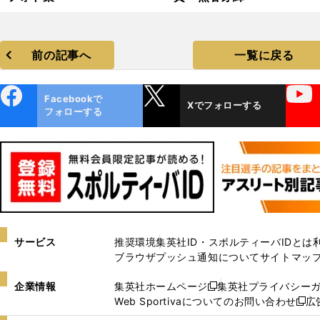
前の記事へ
一覧に戻る
ebo
X
YouTube
Facebookで
Xでフォローする
ok
フォローする
サービス
推奨環境
集英社ID・スポルティーバIDとは
ブラウザプッシュ通知について
サイトマッ
企業情報
集英社ホームページ
集英社プライバシー
新
Web Sportivaについてのお問い合わせ
広
し
新
い
し