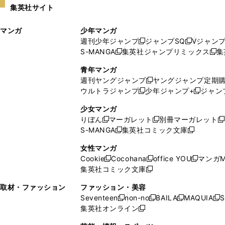
集英社サイト
ウ
い
ィ
ウ
マンガ
少年マンガ
ン
ィ
週刊少年ジャンプ
ジャンプSQ
Vジャン
ド
ン
新
新
S-MANGA
集英社ジャンプリミックス
集
ウ
ド
新
し
し
新
で
ウ
し
い
い
し
青年マンガ
開
で
い
ウ
ウ
い
週刊ヤングジャンプ
ヤングジャンプ定期
新
く
開
ウ
ィ
ィ
ウ
ウルトラジャンプ
少年ジャンプ+
ジャン
新
し
新
く
ィ
ン
ン
ィ
し
い
し
ン
ド
ド
ン
少女マンガ
い
ウ
い
ド
ウ
ウ
ド
りぼん
マーガレット
別冊マーガレット
新
新
新
ウ
ィ
ウ
ウ
で
で
ウ
S-MANGA
集英社コミック文庫
し
新
し
新
ィ
ン
ィ
で
開
開
で
い
し
い
し
ン
ド
ン
女性マンガ
開
く
く
開
ウ
い
ウ
い
ド
ウ
ド
Cookie
Cocohana
office YOU
マンガM
く
く
新
新
新
ィ
ウ
ィ
ウ
ウ
で
ウ
集英社コミック文庫
し
新
し
し
ン
ィ
ン
ィ
で
開
で
い
し
い
い
ド
ン
ド
ン
取材・ファッション
ファッション・美容
開
く
開
ウ
い
ウ
ウ
ウ
ド
ウ
ド
Seventeen
non-no
BAILA
MAQUIA
S
く
く
新
新
新
新
ィ
ウ
ィ
ィ
で
ウ
で
ウ
集英社オンライン
し
新
し
し
し
ン
ィ
ン
ン
開
で
開
で
い
し
い
い
い
ド
ン
ド
ド