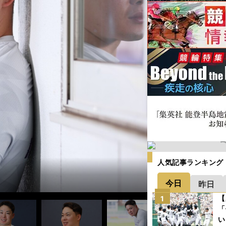
人気記事ランキング
今日
昨日
【
1
「
い