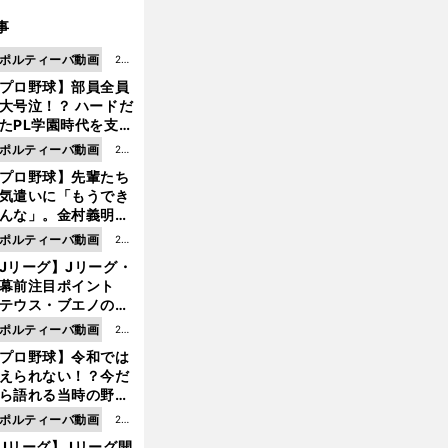
事
ポルティーバ動画
202
プロ野球】部員全員
6.0
大号泣！？ ハードだ
8.0
たPL学園時代を支え
6更
ものとは
ポルティーバ動画
202
新
プロ野球】先輩たち
6.0
気遣いに「もうでき
8.0
んな」。金村義明＆
6更
塚光二が明かす引退
ポルティーバ動画
202
新
ピソード！
Jリーグ】Jリーグ・
6.0
開幕前注目ポイント
8.0
テウス・ブエノの鹿
5更
移籍！ 恐るべし15
ポルティーバ動画
202
新
磯部怜夢！
プロ野球】令和では
6.0
えられない！？今だ
8.0
ら語れる当時の野球
4更
情とは...
ポルティーバ動画
202
新
Jリーグ】Jリーグ開
6.0