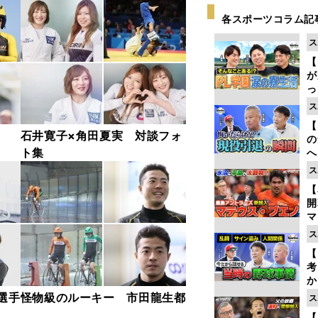
各スポーツコラム記
ス
【
が
っ
た
ス
【
石井寛子×角田夏実 対談フォ
の
ト集
へ
大
ス
エ
【
マ
島
ス
歳
【
考
か
事
選手
怪物級のルーキー 市田龍生都
ス
【