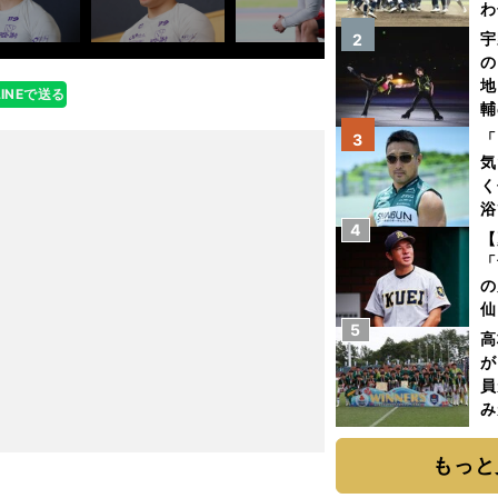
わ
だ
宇
2
の
地
LINEで送る
輔
題
「
3
気
く
浴
4
太
【
ァ
「
の
仙
5
か
高
画
が
員
み
もっと