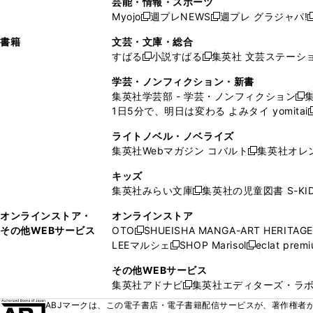
芸能・情報・スポーツ
く
開
く
開
ウ
い
ウ
ウ
ウ
ウ
ド
ウ
ウ
Myojo
週プレNEWS
週プレ グラジャパ!
く
く
新
新
新
ィ
ウ
ィ
ィ
ィ
で
ウ
で
で
し
し
ン
ィ
ン
ン
ン
書籍
文芸・文庫・総合
開
で
開
開
い
い
ド
ン
ド
ド
ド
すばる
小説すばる
集英社 文芸ステーシ
く
開
く
く
新
新
ウ
ウ
ウ
ド
ウ
ウ
ウ
く
し
し
ィ
ィ
学芸・ノンフィクション・新書
で
ウ
で
で
で
い
い
ン
ン
集英社学芸部 - 学芸・ノンフィクション
開
で
開
開
開
新
ウ
ウ
ド
ド
1日5分で、明日は変わる よみタイ yomitai
く
開
く
く
く
し
新
ィ
ィ
ウ
ウ
く
い
ン
ン
ライトノベル・ノベライズ
で
で
ウ
ド
ド
集英社Webマガジン コバルト
集英社オレ
開
開
新
ィ
ウ
ウ
く
く
し
ン
キッズ
で
で
い
ド
集英社みらい文庫
集英社の児童図書 S-KID
開
開
新
ウ
ウ
く
く
し
ィ
オンラインストア・
オンラインストア
で
い
ン
その他WEBサービス
OTO
SHUEISHA MANGA-ART HERITAGE
開
新
ウ
ド
LEEマルシェ
SHOP Marisol
eclat prem
く
し
新
新
ィ
ウ
い
し
し
ン
その他WEBサービス
で
ウ
い
い
ド
集英社アドナビ
集英社エディターズ・ラ
開
新
ィ
ウ
ウ
ウ
く
し
ABJマークは、この電子書店・電子書籍配信サービスが、著作権者か
ン
ィ
ィ
で