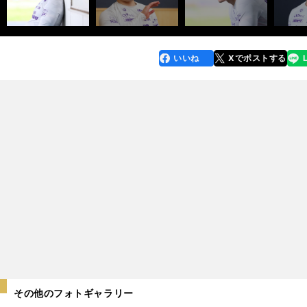
いいね
Xでポストする
line
faceboo
x
k
その他のフォトギャラリー