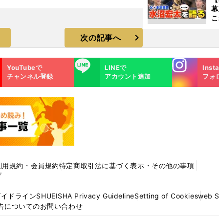
幕
こ
沼
次の記事へ
Instagra
LINE
YouTubeで
LINEで
Inst
m
チャンネル登録
アカウント追加
フォ
利用規約・会員規約
特定商取引法に基づく表示・その他の事項
プ
ガイドライン
SHUEISHA Privacy Guideline
Setting of Cookies
web 
告についてのお問い合わせ