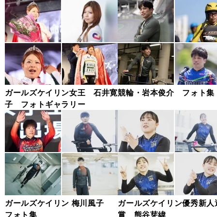
ガールズケイリン女王 石井寛
競輪・岩本俊介 フォト集
子 フォトギャラリー
ガールズケイリン 梅川風子
ガールズケイリン優秀新人
フォト集
賞 熊谷芽緯