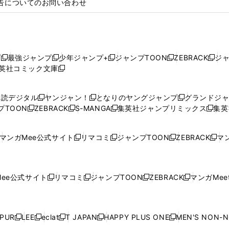
告についてのお問い合わせ
プ
最強ジャンプ
少年ジャンプ+
ジャンプTOON
ZEBRACK
ジ
新
新
新
新
新
英社コミック文庫
し
新
し
し
し
し
い
い
し
い
い
い
ウ
ウ
い
ウ
ウ
ウ
購読デジタル
ヤンジャン！
となりのヤングジャンプ
グランドジ
新
新
新
ィ
ィ
ウ
ィ
ィ
ィ
プTOON
ZEBRACK
S-MANGA
集英社ジャンプリミックス
集英
新
し
新
し
新
し
新
ン
ン
ィ
ン
ン
ン
し
い
し
い
し
い
し
ド
ド
ン
ド
ド
ド
い
ウ
い
ウ
い
ウ
い
ウ
ウ
ド
ウ
ウ
ウ
マンガMee公式サイト
リマコミ
ジャンプTOON
ZEBRACK
マン
新
新
新
新
ウ
ィ
ウ
ィ
ウ
ィ
ウ
で
で
ウ
で
で
で
し
し
し
し
し
ィ
ン
ィ
ン
ィ
ン
ィ
開
開
で
開
開
開
い
い
い
い
い
ン
ド
ン
ド
ン
ド
ン
く
く
開
く
く
く
ウ
ウ
ウ
ウ
ウ
ド
ウ
ド
ウ
ド
ウ
ド
ee公式サイト
リマコミ
ジャンプTOON
ZEBRACK
マンガMeet
く
新
新
新
新
ィ
ィ
ィ
ィ
ィ
ウ
で
ウ
で
ウ
で
ウ
し
し
し
し
ン
ン
ン
ン
ン
で
開
で
開
で
開
で
い
い
い
い
ド
ド
ド
ド
ド
開
く
開
く
開
く
開
ウ
ウ
ウ
ウ
ウ
ウ
ウ
ウ
ウ
PUR
LEE
eclat
T JAPAN
HAPPY PLUS ONE
MEN'S NON-
く
く
く
く
新
新
新
新
新
ィ
ィ
ィ
ィ
で
で
で
で
で