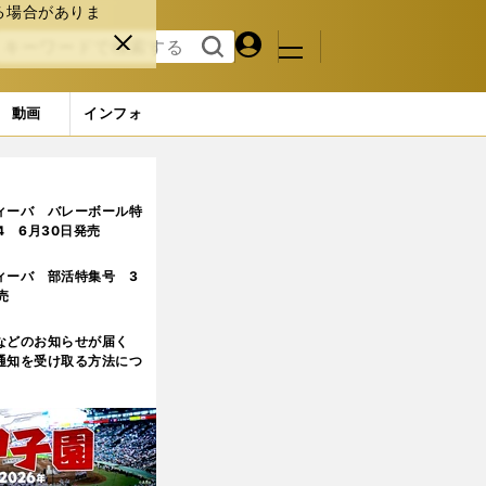
る場合がありま
マイペ
閉じ
検索
メニュ
ー
る
す
ジ
る
動画
インフォ
ィーバ バレーボール特
.4 6月30日発売
ィーバ 部活特集号 3
売
などのお知らせが届く
通知を受け取る方法につ