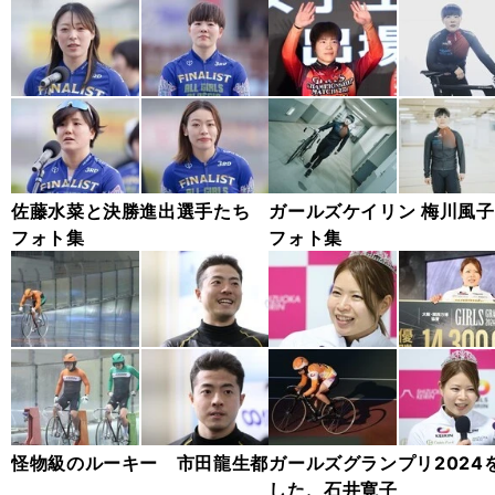
佐藤水菜と決勝進出選手たち
ガールズケイリン 梅川風
フォト集
フォト集
怪物級のルーキー 市田龍生都
ガールズグランプリ2024
した、石井寛子