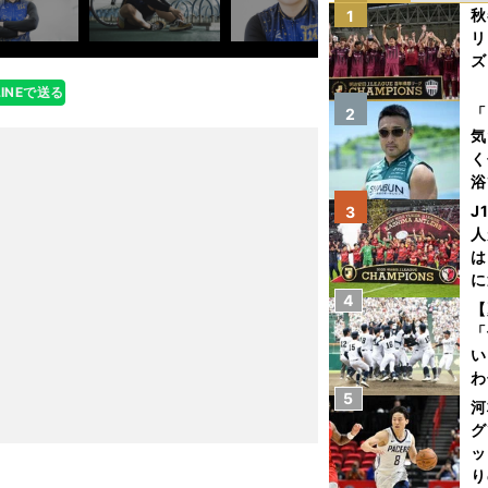
秋
1
リ
ズ
LINEで送る
を
「
2
気
く
浴
太
J
3
ァ
人
は
に
4
と
【
「
い
わ
5
だ
河
グ
ッ
り