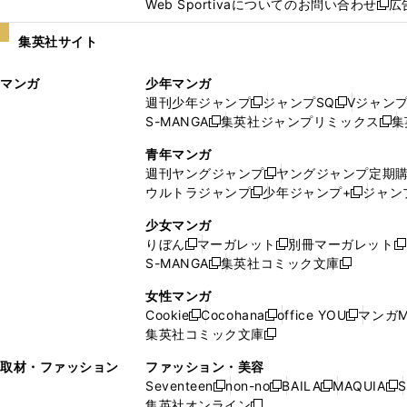
Web Sportivaについてのお問い合わせ
広
し
新
い
し
集英社サイト
ウ
い
ィ
ウ
マンガ
少年マンガ
ン
ィ
週刊少年ジャンプ
ジャンプSQ
Vジャン
ド
ン
新
新
S-MANGA
集英社ジャンプリミックス
集
ウ
ド
新
し
し
新
で
ウ
し
い
い
し
青年マンガ
開
で
い
ウ
ウ
い
週刊ヤングジャンプ
ヤングジャンプ定期
新
く
開
ウ
ィ
ィ
ウ
ウルトラジャンプ
少年ジャンプ+
ジャン
新
し
新
く
ィ
ン
ン
ィ
し
い
し
ン
ド
ド
ン
少女マンガ
い
ウ
い
ド
ウ
ウ
ド
りぼん
マーガレット
別冊マーガレット
新
新
新
ウ
ィ
ウ
ウ
で
で
ウ
S-MANGA
集英社コミック文庫
し
新
し
新
ィ
ン
ィ
で
開
開
で
い
し
い
し
ン
ド
ン
女性マンガ
開
く
く
開
ウ
い
ウ
い
ド
ウ
ド
Cookie
Cocohana
office YOU
マンガM
く
く
新
新
新
ィ
ウ
ィ
ウ
ウ
で
ウ
集英社コミック文庫
し
新
し
し
ン
ィ
ン
ィ
で
開
で
い
し
い
い
ド
ン
ド
ン
取材・ファッション
ファッション・美容
開
く
開
ウ
い
ウ
ウ
ウ
ド
ウ
ド
Seventeen
non-no
BAILA
MAQUIA
S
く
く
新
新
新
新
ィ
ウ
ィ
ィ
で
ウ
で
ウ
集英社オンライン