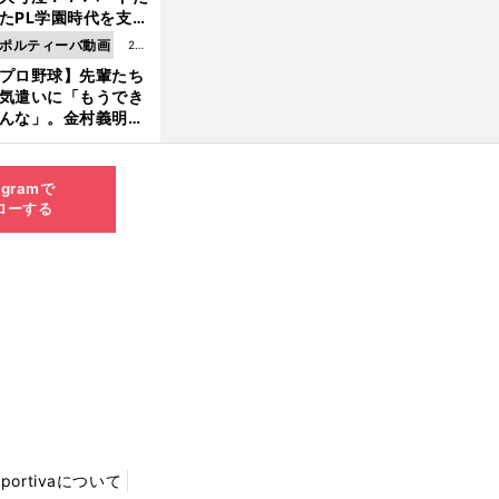
8.0
たPL学園時代を支え
6更
ものとは
ポルティーバ動画
202
新
プロ野球】先輩たち
6.0
気遣いに「もうでき
8.0
んな」。金村義明＆
6更
塚光二が明かす引退
新
ピソード！
agramで
ローする
Sportivaについて