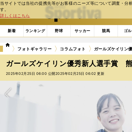
当サイトでは当社の提携先等がお客様のニーズ等について調査・分析し
web Sportiva (webスポルティーバ)
す。
詳しくはこちら
新着
ランキング
野球
サッカー
競馬
ゴル
we
フォトギャラリー
コラムフォト
ガールズケイリン優
b
ス
ガールズケイリン優秀新人選手賞 熊谷
ポ
ル
2025年02月25日 06:00 公開
2025年02月25日 06:02 更新
テ
ィ
ー
バ
次へ