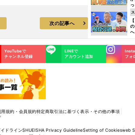
っ
た
ス
【
次の記事へ
の
へ
大
エ
Instagra
LINE
YouTubeで
LINEで
Inst
m
チャンネル登録
アカウント追加
フォ
利用規約・会員規約
特定商取引法に基づく表示・その他の事項
プ
ガイドライン
SHUEISHA Privacy Guideline
Setting of Cookies
web 