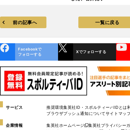
前の記事へ
一覧に戻る
ebo
X
YouTube
Facebookで
Xでフォローする
ok
フォローする
サービス
推奨環境
集英社ID・スポルティーバIDとは
ブラウザプッシュ通知について
サイトマッ
企業情報
集英社ホームページ
集英社プライバシー
新