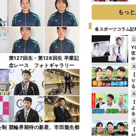
糧
は
もっと
各スポーツコラム記
ニ
Y
弦
子
第127回生・第128回生 卒業記
中
念レース フォトギャラリー
ス
【
り
る
学
ス
け
【
よ
る
光
ス
ピ
を制
競輪界期待の新星、市田龍生都
【
が