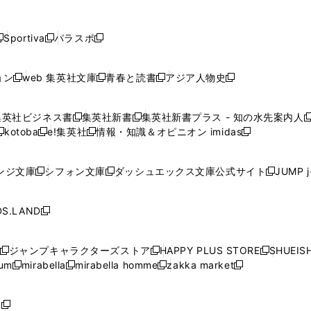
し
し
し
し
し
ン
ン
ン
ン
開
開
開
開
開
い
い
い
い
い
ド
ド
ド
ド
く
く
く
く
く
ウ
ウ
ウ
ウ
ウ
ウ
ウ
ウ
ウ
Sportiva
パラスポ
新
新
ィ
ィ
ィ
ィ
ィ
で
で
で
で
し
し
し
ン
ン
ン
ン
ン
開
開
開
開
い
い
い
ド
ド
ド
ド
ド
ョン
web 集英社文庫
青春と読書
アジア人物史
く
く
く
く
新
新
新
新
ウ
ウ
ウ
ウ
ウ
ウ
ウ
ウ
し
し
し
し
ィ
ィ
ィ
で
で
で
で
で
い
い
い
い
ン
ン
ン
集英社ビジネス書
集英社新書
集英社新書プラス - 知の水先案内人
開
開
開
開
開
新
新
新
ウ
ウ
ウ
ウ
ド
ド
ド
kotoba
e!集英社
情報・知識＆オピニオン imidas
く
く
く
く
く
新
し
新
し
新
ィ
ィ
ィ
ィ
ウ
ウ
ウ
し
し
い
し
い
し
ン
ン
ン
ン
で
で
で
い
い
ウ
い
ウ
い
ド
ド
ド
ド
ンジ文庫
シフォン文庫
ダッシュエックス文庫公式サイト
JUMP 
開
開
開
新
新
新
ウ
ウ
ィ
ウ
ィ
ウ
ウ
ウ
ウ
ウ
く
く
く
し
し
し
ィ
ィ
ン
ィ
ン
ィ
で
で
で
で
い
い
い
ン
ン
ド
ン
ド
ン
S.LAND
開
開
開
開
新
ウ
ウ
ウ
ド
ド
ウ
ド
ウ
ド
く
く
く
く
し
ィ
ィ
ィ
ウ
ウ
で
ウ
で
ウ
い
ン
ン
ン
ジャンプキャラクターズストア
HAPPY PLUS STORE
SHUEIS
で
で
開
で
開
で
新
新
新
ウ
ド
ド
ド
ium
mirabella
mirabella homme
zakka market
開
開
く
開
く
開
し
新
新
新
し
新
し
ィ
ウ
ウ
ウ
く
く
く
く
い
し
し
い
し
し
い
ン
で
で
で
ウ
い
い
ウ
い
い
ウ
ド
ボ
開
開
開
新