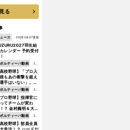
に３年目のNBA挑戦
続く
見る
事
ュース
2026.08.07更新
UZURU2027羽生結
カレンダー 予約受付
！
ポルティーバ動画
202
高校野球】「プロ入
6.0
後もあの衝撃を超え
8.0
選手はいない」。PL
6更
園トリオが衝撃を受
ポルティーバ動画
202
新
た選手
プロ野球】指揮官に
6.0
ってチームが変わ
8.0
！？ 金村義明＆大塚
6更
二が語る歴代監督エ
ポルティーバ動画
202
新
ソード
高校野球】部員全員
6.0
大号泣！？ ハードだ