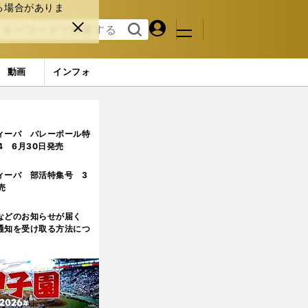
る場合がありま
マイペ
閉じ
検索
メニュ
ー
る
す
ジ
る
動画
インフォ
ィーバ バレーボール特
.4 6月30日発売
ィーバ 部活特集号 3
売
などのお知らせが届く
通知を受け取る方法につ