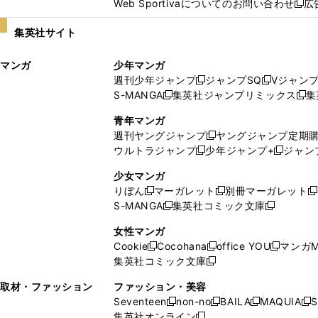
Web Sportivaについてのお問い合わせ
広
し
新
い
し
集英社サイト
ウ
い
ィ
ウ
マンガ
少年マンガ
ン
ィ
週刊少年ジャンプ
ジャンプSQ
Vジャン
ド
ン
新
新
S-MANGA
集英社ジャンプリミックス
集
ウ
ド
新
し
し
新
で
ウ
し
い
い
し
青年マンガ
開
で
い
ウ
ウ
い
週刊ヤングジャンプ
ヤングジャンプ定期
新
く
開
ウ
ィ
ィ
ウ
ウルトラジャンプ
少年ジャンプ+
ジャン
新
し
新
く
ィ
ン
ン
ィ
し
い
し
ン
ド
ド
ン
少女マンガ
い
ウ
い
ド
ウ
ウ
ド
りぼん
マーガレット
別冊マーガレット
新
新
新
ウ
ィ
ウ
ウ
で
で
ウ
S-MANGA
集英社コミック文庫
し
新
し
新
ィ
ン
ィ
で
開
開
で
い
し
い
し
ン
ド
ン
女性マンガ
開
く
く
開
ウ
い
ウ
い
ド
ウ
ド
Cookie
Cocohana
office YOU
マンガM
く
く
新
新
新
ィ
ウ
ィ
ウ
ウ
で
ウ
集英社コミック文庫
し
新
し
し
ン
ィ
ン
ィ
で
開
で
い
し
い
い
ド
ン
ド
ン
取材・ファッション
ファッション・美容
開
く
開
ウ
い
ウ
ウ
ウ
ド
ウ
ド
Seventeen
non-no
BAILA
MAQUIA
S
く
く
新
新
新
新
ィ
ウ
ィ
ィ
で
ウ
で
ウ
集英社オンライン