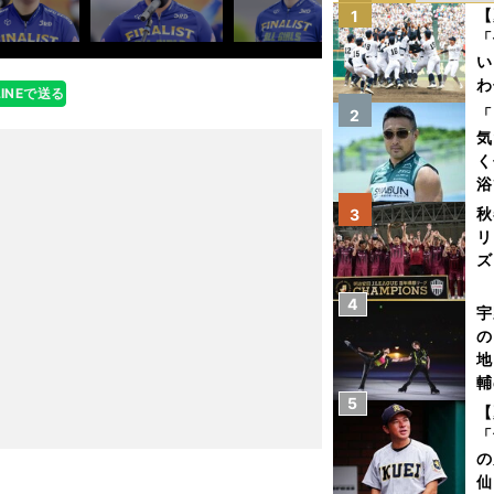
【
1
「
い
わ
LINEで送る
だ
「
2
気
く
浴
太
秋
3
ァ
リ
ズ
4
を
宇
の
地
輔
5
題
【
「
の
仙