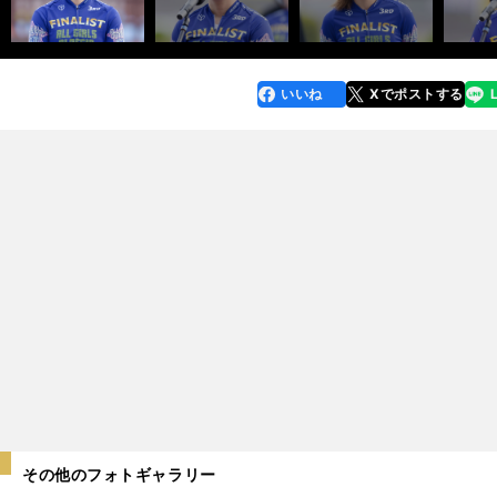
いいね
Xでポストする
line
faceboo
x
k
その他のフォトギャラリー