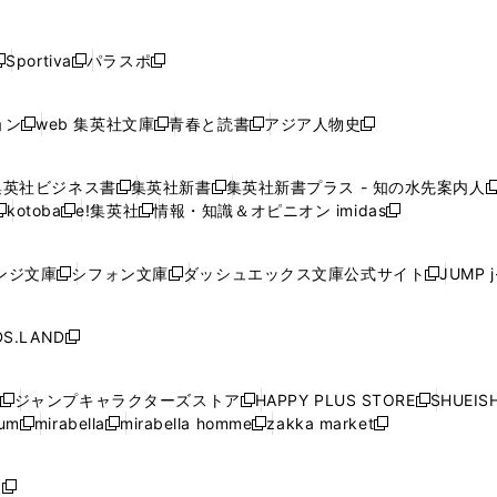
し
し
し
し
し
ン
ン
ン
ン
開
開
開
開
開
い
い
い
い
い
ド
ド
ド
ド
く
く
く
く
く
ウ
ウ
ウ
ウ
ウ
ウ
ウ
ウ
ウ
Sportiva
パラスポ
新
新
ィ
ィ
ィ
ィ
ィ
で
で
で
で
し
し
し
ン
ン
ン
ン
ン
開
開
開
開
い
い
い
ド
ド
ド
ド
ド
ョン
web 集英社文庫
青春と読書
アジア人物史
く
く
く
く
新
新
新
新
ウ
ウ
ウ
ウ
ウ
ウ
ウ
ウ
し
し
し
し
ィ
ィ
ィ
で
で
で
で
で
い
い
い
い
ン
ン
ン
集英社ビジネス書
集英社新書
集英社新書プラス - 知の水先案内人
開
開
開
開
開
新
新
新
ウ
ウ
ウ
ウ
ド
ド
ド
kotoba
e!集英社
情報・知識＆オピニオン imidas
く
く
く
く
く
新
し
新
し
新
ィ
ィ
ィ
ィ
ウ
ウ
ウ
し
し
い
し
い
し
ン
ン
ン
ン
で
で
で
い
い
ウ
い
ウ
い
ド
ド
ド
ド
ンジ文庫
シフォン文庫
ダッシュエックス文庫公式サイト
JUMP 
開
開
開
新
新
新
ウ
ウ
ィ
ウ
ィ
ウ
ウ
ウ
ウ
ウ
く
く
く
し
し
し
ィ
ィ
ン
ィ
ン
ィ
で
で
で
で
い
い
い
ン
ン
ド
ン
ド
ン
S.LAND
開
開
開
開
新
ウ
ウ
ウ
ド
ド
ウ
ド
ウ
ド
く
く
く
く
し
ィ
ィ
ィ
ウ
ウ
で
ウ
で
ウ
い
ン
ン
ン
ジャンプキャラクターズストア
HAPPY PLUS STORE
SHUEIS
で
で
開
で
開
で
新
新
新
ウ
ド
ド
ド
ium
mirabella
mirabella homme
zakka market
開
開
く
開
く
開
し
新
新
新
し
新
し
ィ
ウ
ウ
ウ
く
く
く
く
い
し
し
い
し
し
い
ン
で
で
で
ウ
い
い
ウ
い
い
ウ
ド
ボ
開
開
開
新