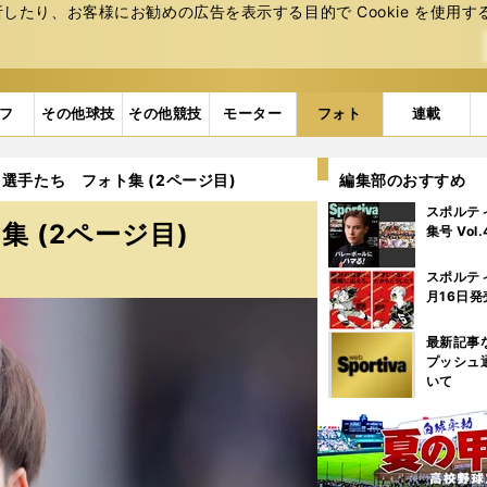
たり、お客様にお勧めの広告を表⽰する⽬的で Cookie を使⽤す
フ
その他球技
その他競技
モーター
フォト
連載
選手たち フォト集 (2ページ目)
編集部のおすすめ
スポルテ
 (2ページ目)
集号 Vol
スポルテ
月16日発
最新記事
プッシュ
いて