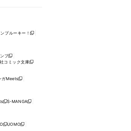
ャンプルーキー！
新
し
い
ウ
ャンプ
新
ィ
社コミック文庫
し
新
ン
い
し
ド
ウ
い
ウ
ガMeets
新
ィ
ウ
で
し
ン
ィ
開
い
ド
ン
く
ウ
ウ
ド
s
S-MANGA
新
新
ィ
で
ウ
し
し
ン
開
で
い
い
ド
く
開
ウ
ウ
ウ
NO
UOMO
く
新
新
ィ
ィ
で