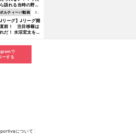
8.0
ら語れる当時の野球
4更
情とは...
ポルティーバ動画
202
新
Jリーグ】Jリーグ開
6.0
直前！ 注目移籍は
8.0
れだ！ 水沼宏太を水
3更
貴史がすこ〜し語る
新
agramで
ローする
Sportivaについて