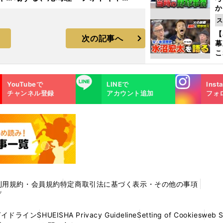
か
リー
事
ス
【
次の記事へ
幕
こ
沼
Instagra
LINE
YouTubeで
LINEで
Inst
m
チャンネル登録
アカウント追加
フォ
利用規約・会員規約
特定商取引法に基づく表示・その他の事項
プ
ガイドライン
SHUEISHA Privacy Guideline
Setting of Cookies
web 