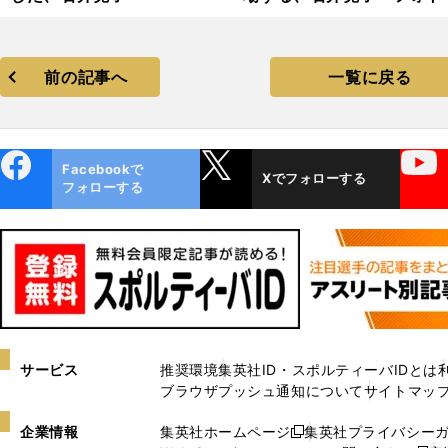
ラリー
前の記事へ
一覧に戻る
ebo
X
YouTube
Facebookで
Xでフォローする
ok
フォローする
サービス
推奨環境
集英社ID・スポルティーバIDとは
ブラウザプッシュ通知について
サイトマッ
企業情報
集英社ホームページ
集英社プライバシー
新