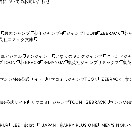
告についてのお問い合わせ
プ
最強ジャンプ
少年ジャンプ+
ジャンプTOON
ZEBRACK
ジ
新
新
新
新
新
英社コミック文庫
し
新
し
し
し
し
い
い
し
い
い
い
ウ
ウ
い
ウ
ウ
ウ
購読デジタル
ヤンジャン！
となりのヤングジャンプ
グランドジ
新
新
新
ィ
ィ
ウ
ィ
ィ
ィ
プTOON
ZEBRACK
S-MANGA
集英社ジャンプリミックス
集英
新
し
新
し
新
し
新
ン
ン
ィ
ン
ン
ン
し
い
し
い
し
い
し
ド
ド
ン
ド
ド
ド
い
ウ
い
ウ
い
ウ
い
ウ
ウ
ド
ウ
ウ
ウ
マンガMee公式サイト
リマコミ
ジャンプTOON
ZEBRACK
マン
新
新
新
新
ウ
ィ
ウ
ィ
ウ
ィ
ウ
で
で
ウ
で
で
で
し
し
し
し
し
ィ
ン
ィ
ン
ィ
ン
ィ
開
開
で
開
開
開
い
い
い
い
い
ン
ド
ン
ド
ン
ド
ン
く
く
開
く
く
く
ウ
ウ
ウ
ウ
ウ
ド
ウ
ド
ウ
ド
ウ
ド
ee公式サイト
リマコミ
ジャンプTOON
ZEBRACK
マンガMeet
く
新
新
新
新
ィ
ィ
ィ
ィ
ィ
ウ
で
ウ
で
ウ
で
ウ
し
し
し
し
ン
ン
ン
ン
ン
で
開
で
開
で
開
で
い
い
い
い
ド
ド
ド
ド
ド
開
く
開
く
開
く
開
ウ
ウ
ウ
ウ
ウ
ウ
ウ
ウ
ウ
PUR
LEE
eclat
T JAPAN
HAPPY PLUS ONE
MEN'S NON-
く
く
く
く
新
新
新
新
新
ィ
ィ
ィ
ィ
で
で
で
で
で