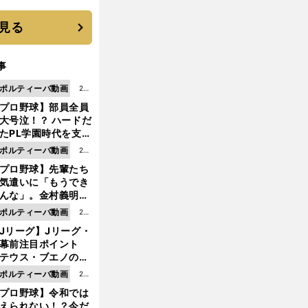
す"日本一1000日計
"のすべて
見る
事
ポルティーバ動画
202
プロ野球】部員全員
6.0
大号泣！？ ハードだ
8.0
たPL学園時代を支え
6更
ものとは
ポルティーバ動画
202
新
プロ野球】先輩たち
6.0
気遣いに「もうでき
8.0
んな」。金村義明＆
6更
塚光二が明かす引退
ポルティーバ動画
202
新
ピソード！
Jリーグ】Jリーグ・
6.0
開幕前注目ポイント
8.0
テウス・ブエノの鹿
5更
移籍！ 恐るべし15
ポルティーバ動画
202
新
磯部怜夢！
プロ野球】令和では
6.0
えられない！？今だ