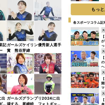
か
画
もっと
各スポーツコラム記
ス
【
が
業記
ガールズケイリン優秀新人選手
っ
た
ー
賞 熊谷芽緯
ス
【
の
へ
大
ス
エ
【
マ
島
ス
歳
に出
ガールズグランプリ2024に出
【
ギャ
場する、尾崎睦 フォトギャラ
考