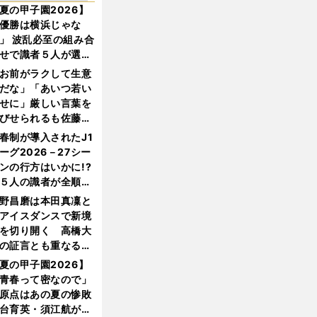
夏の甲子園2026】
優勝は横浜じゃな
」 波乱必至の組み合
せで識者５人が選ん
優勝校はここだ！
お前がラクして生意
だな」「あいつ若い
せに」厳しい言葉を
びせられるも佐藤慎
郎が貫いた誇りとフ
春制が導入されたJ1
ンへの思い
ーグ2026－27シー
ンの行方はいかに!?
５人の識者が全順位
大胆予想
野昌磨は本田真凜と
アイスダンスで新境
を切り開く 高橋大
の証言とも重なる課
と楽しさ
夏の甲子園2026】
青春って密なので」
原点はあの夏の惨敗
台育英・須江航が明