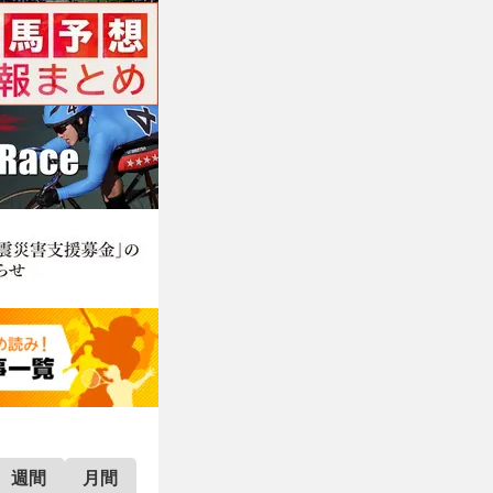
週間
月間