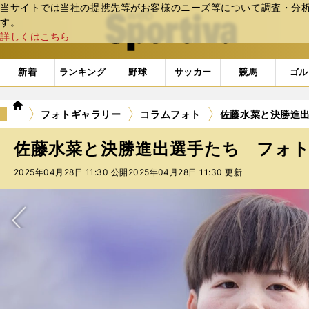
当サイトでは当社の提携先等がお客様のニーズ等について調査・分析し
web Sportiva (webスポルティーバ)
す。
詳しくはこちら
新着
ランキング
野球
サッカー
競馬
ゴル
we
フォトギャラリー
コラムフォト
佐藤水菜と決勝進出
b
ス
佐藤水菜と決勝進出選手たち フォト集
ポ
ル
2025年04月28日 11:30 公開
2025年04月28日 11:30 更新
テ
ィ
ー
バ
次へ