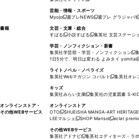
し
新
し
し
し
ン
ィ
ン
ン
開
で
開
で
い
し
い
い
い
ド
ン
ド
ド
芸能・情報・スポーツ
く
開
く
開
ウ
い
ウ
ウ
ウ
ウ
ド
ウ
ウ
Myojo
週プレNEWS
週プレ グラジャパ!
く
く
新
新
新
ィ
ウ
ィ
ィ
ィ
で
ウ
で
で
し
し
ン
ィ
ン
ン
ン
書籍
文芸・文庫・総合
開
で
開
開
い
い
ド
ン
ド
ド
ド
すばる
小説すばる
集英社 文芸ステーシ
く
開
く
く
新
新
ウ
ウ
ウ
ド
ウ
ウ
ウ
く
し
し
ィ
ィ
学芸・ノンフィクション・新書
で
ウ
で
で
で
い
い
ン
ン
集英社学芸部 - 学芸・ノンフィクション
開
で
開
開
開
新
ウ
ウ
ド
ド
1日5分で、明日は変わる よみタイ yomitai
く
開
く
く
く
し
新
ィ
ィ
ウ
ウ
く
い
ン
ン
ライトノベル・ノベライズ
で
で
ウ
ド
ド
集英社Webマガジン コバルト
集英社オレ
開
開
新
ィ
ウ
ウ
く
く
し
ン
キッズ
で
で
い
ド
集英社みらい文庫
集英社の児童図書 S-KID
開
開
新
ウ
ウ
く
く
し
ィ
オンラインストア・
オンラインストア
で
い
ン
その他WEBサービス
OTO
SHUEISHA MANGA-ART HERITAGE
開
新
ウ
ド
LEEマルシェ
SHOP Marisol
eclat prem
く
し
新
新
ィ
ウ
い
し
し
ン
その他WEBサービス
で
ウ
い
い
ド
集英社アドナビ
集英社エディターズ・ラ
開
新