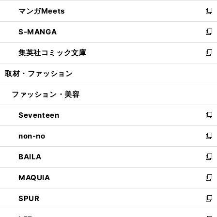
開
ウ
ン
ウ
し
マンガMeets
く
で
ド
ィ
い
新
開
ウ
ン
ウ
し
S-MANGA
く
で
ド
ィ
い
新
開
ウ
ン
ウ
し
集英社コミック文庫
く
で
ド
ィ
い
新
開
ウ
ン
ウ
し
取材・ファッション
く
で
ド
ィ
い
開
ウ
ン
ウ
ファッション・美容
く
で
ド
ィ
開
ウ
ン
Seventeen
く
で
ド
新
開
ウ
し
non-no
く
で
い
新
開
ウ
し
BAILA
く
ィ
い
新
ン
ウ
し
MAQUIA
ド
ィ
い
新
ウ
ン
ウ
し
SPUR
で
ド
ィ
い
新
開
ウ
ン
ウ
し