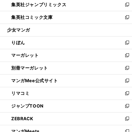
集英社ジャンプリミックス
く
で
ド
ィ
い
新
開
ウ
ン
ウ
し
集英社コミック文庫
く
で
ド
ィ
い
新
開
ウ
ン
ウ
し
少女マンガ
く
で
ド
ィ
い
開
ウ
ン
ウ
りぼん
く
で
ド
ィ
新
開
ウ
ン
し
マーガレット
く
で
ド
い
新
開
ウ
ウ
し
別冊マーガレット
く
で
ィ
い
新
開
ン
ウ
し
マンガMee公式サイト
く
ド
ィ
い
新
ウ
ン
ウ
し
リマコミ
で
ド
ィ
い
新
開
ウ
ン
ウ
し
ジャンプTOON
く
で
ド
ィ
い
新
開
ウ
ン
ウ
し
ZEBRACK
く
で
ド
ィ
い
新
開
ウ
ン
ウ
し
マンガMeets
く
で
ド
ィ