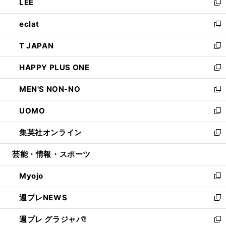
LEE
く
で
ド
ィ
い
新
開
ウ
ン
ウ
し
eclat
く
で
ド
ィ
い
新
開
ウ
ン
ウ
し
T JAPAN
く
で
ド
ィ
い
新
開
ウ
ン
ウ
し
HAPPY PLUS ONE
く
で
ド
ィ
い
新
開
ウ
ン
ウ
し
MEN'S NON-NO
く
で
ド
ィ
い
新
開
ウ
ン
ウ
し
UOMO
く
で
ド
ィ
い
新
開
ウ
ン
ウ
し
集英社オンライン
く
で
ド
ィ
い
新
開
ウ
ン
ウ
し
芸能・情報・スポーツ
く
で
ド
ィ
い
開
ウ
ン
ウ
Myojo
く
で
ド
ィ
新
開
ウ
ン
し
週プレNEWS
く
で
ド
い
新
開
ウ
ウ
し
週プレ グラジャパ!
く
で
ィ
い
新