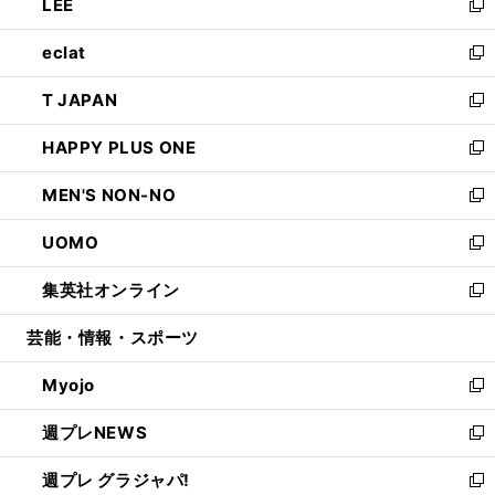
LEE
く
で
ド
ィ
い
新
開
ウ
ン
ウ
し
eclat
く
で
ド
ィ
い
新
開
ウ
ン
ウ
し
T JAPAN
く
で
ド
ィ
い
新
開
ウ
ン
ウ
し
HAPPY PLUS ONE
く
で
ド
ィ
い
新
開
ウ
ン
ウ
し
MEN'S NON-NO
く
で
ド
ィ
い
新
開
ウ
ン
ウ
し
UOMO
く
で
ド
ィ
い
新
開
ウ
ン
ウ
し
集英社オンライン
く
で
ド
ィ
い
新
開
ウ
ン
ウ
し
芸能・情報・スポーツ
く
で
ド
ィ
い
開
ウ
ン
ウ
Myojo
く
で
ド
ィ
新
開
ウ
ン
し
週プレNEWS
く
で
ド
い
新
開
ウ
ウ
し
週プレ グラジャパ!
く
で
ィ
い
新