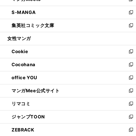
い
新
開
ウ
ン
ウ
し
S-MANGA
く
で
ド
ィ
い
新
開
ウ
ン
ウ
し
集英社コミック文庫
く
で
ド
ィ
い
新
開
ウ
ン
ウ
し
女性マンガ
く
で
ド
ィ
い
開
ウ
ン
ウ
Cookie
く
で
ド
ィ
新
開
ウ
ン
し
Cocohana
く
で
ド
い
新
開
ウ
ウ
し
office YOU
く
で
ィ
い
新
開
ン
ウ
し
マンガMee公式サイト
く
ド
ィ
い
新
ウ
ン
ウ
し
リマコミ
で
ド
ィ
い
新
開
ウ
ン
ウ
し
ジャンプTOON
く
で
ド
ィ
い
新
開
ウ
ン
ウ
し
ZEBRACK
く
で
ド
ィ
い
新