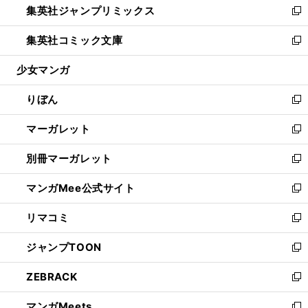
集英社ジャンプリミックス
く
で
ド
ィ
い
新
開
ウ
ン
ウ
し
集英社コミック文庫
く
で
ド
ィ
い
新
開
ウ
ン
ウ
し
少女マンガ
く
で
ド
ィ
い
開
ウ
ン
ウ
りぼん
く
で
ド
ィ
新
開
ウ
ン
し
マーガレット
く
で
ド
い
新
開
ウ
ウ
し
別冊マーガレット
く
で
ィ
い
新
開
ン
ウ
し
マンガMee公式サイト
く
ド
ィ
い
新
ウ
ン
ウ
し
リマコミ
で
ド
ィ
い
新
開
ウ
ン
ウ
し
ジャンプTOON
く
で
ド
ィ
い
新
開
ウ
ン
ウ
し
ZEBRACK
く
で
ド
ィ
い
新
開
ウ
ン
ウ
し
マンガMeets
く
で
ド
ィ