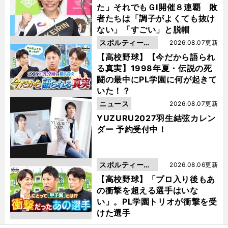
た」それでもＧⅠ開催８連覇 敗
者たちは「調子がよくても抜け
ない」「すごい」と脱帽
スポルティーバ
2026.08.07更新
動画
【高校野球】【今だから語られ
る真実】1998年夏・伝説の死
闘の最中にPL学園に何が起きて
いた！？
ニュース
2026.08.07更新
YUZURU2027羽生結弦カレン
ダー 予約受付中！
スポルティーバ
2026.08.06更新
動画
【高校野球】「プロ入り後もあ
の衝撃を超える選手はいな
い」。PL学園トリオが衝撃を受
けた選手