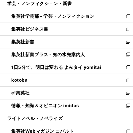
学芸・ノンフィクション・新書
く
で
ド
ィ
い
開
ウ
ン
ウ
集英社学芸部 - 学芸・ノンフィクション
く
で
ド
ィ
新
開
ウ
ン
し
集英社ビジネス書
く
で
ド
い
新
開
ウ
ウ
し
集英社新書
く
で
ィ
い
新
開
ン
ウ
し
集英社新書プラス - 知の水先案内人
く
ド
ィ
い
新
ウ
ン
ウ
し
1日5分で、明日は変わる よみタイ yomitai
で
ド
ィ
い
新
開
ウ
ン
ウ
し
kotoba
く
で
ド
ィ
い
新
開
ウ
ン
ウ
し
e!集英社
く
で
ド
ィ
い
新
開
ウ
ン
ウ
し
情報・知識＆オピニオン imidas
く
で
ド
ィ
い
新
開
ウ
ン
ウ
し
ライトノベル・ノベライズ
く
で
ド
ィ
い
開
ウ
ン
ウ
集英社Webマガジン コバルト
く
で
ド
ィ
新