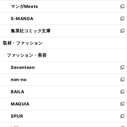
開
ウ
ン
ウ
し
マンガMeets
く
で
ド
ィ
い
新
開
ウ
ン
ウ
し
S-MANGA
く
で
ド
ィ
い
新
開
ウ
ン
ウ
し
集英社コミック文庫
く
で
ド
ィ
い
新
開
ウ
ン
ウ
し
取材・ファッション
く
で
ド
ィ
い
開
ウ
ン
ウ
ファッション・美容
く
で
ド
ィ
開
ウ
ン
Seventeen
く
で
ド
新
開
ウ
し
non-no
く
で
い
新
開
ウ
し
BAILA
く
ィ
い
新
ン
ウ
し
MAQUIA
ド
ィ
い
新
ウ
ン
ウ
し
SPUR
で
ド
ィ
い
新
開
ウ
ン
ウ
し