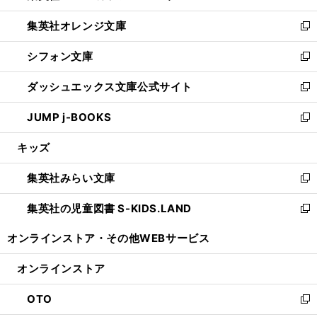
開
ウ
ン
し
集英社オレンジ文庫
く
で
ド
い
新
開
ウ
ウ
し
シフォン文庫
く
で
ィ
い
新
開
ン
ウ
し
ダッシュエックス文庫公式サイト
く
ド
ィ
い
新
ウ
ン
ウ
し
JUMP j-BOOKS
で
ド
ィ
い
新
開
ウ
ン
ウ
し
キッズ
く
で
ド
ィ
い
開
ウ
ン
ウ
集英社みらい文庫
く
で
ド
ィ
新
開
ウ
ン
し
集英社の児童図書 S-KIDS.LAND
く
で
ド
い
新
開
ウ
ウ
し
オンラインストア・
その他WEBサービス
く
で
ィ
い
開
ン
ウ
オンラインストア
く
ド
ィ
ウ
ン
OTO
で
ド
新
開
ウ
し