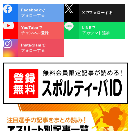
cebo
X
Facebookで
Xでフォローする
ok
フォローする
uTube
LINE
YouTubeで
LINEで
チャンネル登録
アカウント追加
stagra
Instagramで
m
フォローする