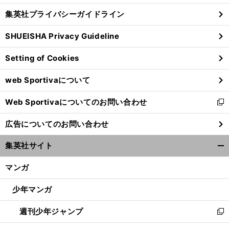
し
じ
集英社プライバシーガイドライン
い
る
ウ
SHUEISHA Privacy Guideline
ィ
ン
Setting of Cookies
ド
ウ
web Sportivaについて
で
開
Web Sportivaについてのお問い合わせ
く
新
し
広告についてのお問い合わせ
い
ウ
集英社サイト
ィ
開
ン
く/
マンガ
ド
閉
ウ
じ
少年マンガ
で
る
開
週刊少年ジャンプ
く
新
し