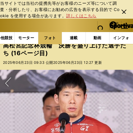
当サイトでは当社の提携先等がお客様のニーズ等について調
査・分析したり、お客様にお勧めの広告を表⽰する⽬的で Co
閉じ
okie を使⽤する場合があります。
詳しくはこちら
る
マイペ
web Sportiva (webスポルティーバ)
検索
メニュ
we
ー
フォトギャラリー
コラムフォト
高松宮記念杯競輪 
b
ジ
の他競技
モーター
フォト
連載
動画
インフォ
ス
高松宮記念杯競輪 決勝を盛り上げた選手た
ポ
ち (16ページ目)
ル
テ
2025年06月23日 09:33 公開
2025年06月23日 12:27 更新
ィ
ー
バ
次へ