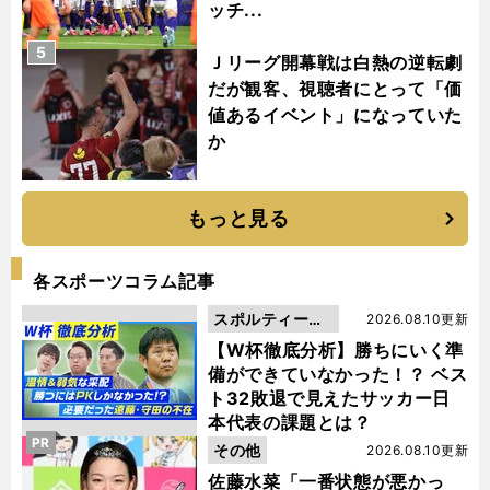
ッチ...
5
Ｊリーグ開幕戦は白熱の逆転劇
だが観客、視聴者にとって「価
値あるイベント」になっていた
か
もっと見る
各スポーツコラム記事
スポルティーバ
2026.08.10更新
動画
【W杯徹底分析】勝ちにいく準
備ができていなかった！？ ベス
ト32敗退で見えたサッカー日
本代表の課題とは？
PR
その他
2026.08.10更新
佐藤水菜「一番状態が悪かっ