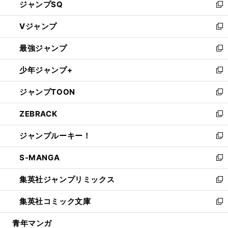
ジャンプSQ
い
新
ウ
し
Vジャンプ
ィ
い
新
ン
ウ
し
最強ジャンプ
ド
ィ
い
新
ウ
ン
ウ
し
少年ジャンプ+
で
ド
ィ
い
新
開
ウ
ン
ウ
し
ジャンプTOON
く
で
ド
ィ
い
新
開
ウ
ン
ウ
し
ZEBRACK
く
で
ド
ィ
い
新
開
ウ
ン
ウ
し
ジャンプルーキー！
く
で
ド
ィ
い
新
開
ウ
ン
ウ
し
S-MANGA
く
で
ド
ィ
い
新
開
ウ
ン
ウ
し
集英社ジャンプリミックス
く
で
ド
ィ
い
新
開
ウ
ン
ウ
し
集英社コミック文庫
く
で
ド
ィ
い
新
開
ウ
ン
ウ
し
青年マンガ
く
で
ド
ィ
い