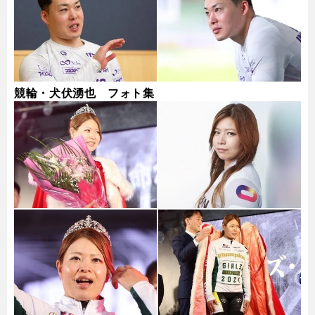
競輪・犬伏湧也 フォト集