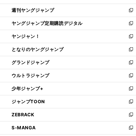
開
ウ
ン
ウ
週刊ヤングジャンプ
く
で
ド
ィ
新
開
ウ
ン
し
ヤングジャンプ定期購読デジタル
く
で
ド
い
新
開
ウ
ウ
し
ヤンジャン！
く
で
ィ
い
新
開
ン
ウ
し
となりのヤングジャンプ
く
ド
ィ
い
新
ウ
ン
ウ
し
グランドジャンプ
で
ド
ィ
い
新
開
ウ
ン
ウ
し
ウルトラジャンプ
く
で
ド
ィ
い
新
開
ウ
ン
ウ
し
少年ジャンプ+
く
で
ド
ィ
い
新
開
ウ
ン
ウ
し
ジャンプTOON
く
で
ド
ィ
い
新
開
ウ
ン
ウ
し
ZEBRACK
く
で
ド
ィ
い
新
開
ウ
ン
ウ
し
S-MANGA
く
で
ド
ィ
い
新
開
ウ
ン
ウ
し