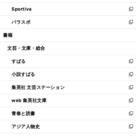
開
ン
ウ
し
Sportiva
く
ド
ィ
い
新
ウ
ン
ウ
し
パラスポ
で
ド
ィ
い
新
開
ウ
ン
ウ
し
書籍
く
で
ド
ィ
い
開
ウ
ン
ウ
文芸・文庫・総合
く
で
ド
ィ
開
ウ
ン
すばる
く
で
ド
新
開
ウ
し
小説すばる
く
で
い
新
開
ウ
し
集英社 文芸ステーション
く
ィ
い
新
ン
ウ
し
web 集英社文庫
ド
ィ
い
新
ウ
ン
ウ
し
青春と読書
で
ド
ィ
い
新
開
ウ
ン
ウ
し
アジア人物史
く
で
ド
ィ
い
新
開
ウ
ン
ウ
し