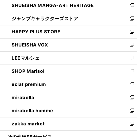
SHUEISHA MANGA-ART HERITAGE
く
で
い
新
開
ウ
し
ジャンプキャラクターズストア
く
ィ
い
新
ン
ウ
し
HAPPY PLUS STORE
ド
ィ
い
新
ウ
ン
ウ
し
SHUEISHA VOX
で
ド
ィ
い
新
開
ウ
ン
ウ
し
LEEマルシェ
く
で
ド
ィ
い
新
開
ウ
ン
ウ
し
SHOP Marisol
く
で
ド
ィ
い
新
開
ウ
ン
ウ
し
eclat premium
く
で
ド
ィ
い
新
開
ウ
ン
ウ
し
mirabella
く
で
ド
ィ
い
新
開
ウ
ン
ウ
し
mirabella homme
く
で
ド
ィ
い
新
開
ウ
ン
ウ
し
zakka market
く
で
ド
ィ
い
新
開
ウ
ン
ウ
し
その他WEBサービス
く
で