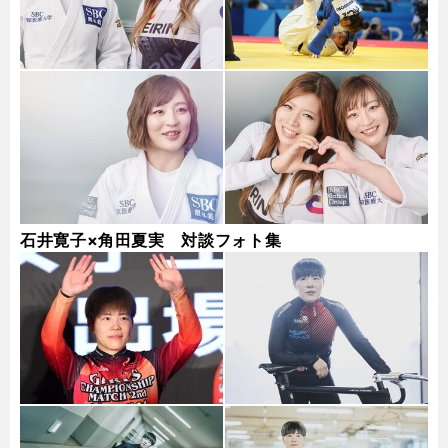
石井寛子×角田夏実 対談フォト集