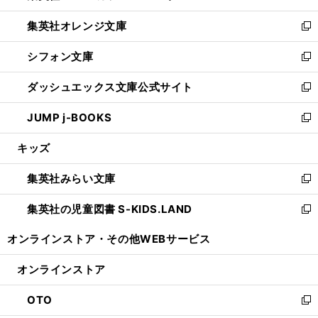
開
ウ
ン
し
集英社オレンジ文庫
く
で
ド
い
新
開
ウ
ウ
し
シフォン文庫
く
で
ィ
い
新
開
ン
ウ
し
ダッシュエックス文庫公式サイト
く
ド
ィ
い
新
ウ
ン
ウ
し
JUMP j-BOOKS
で
ド
ィ
い
新
開
ウ
ン
ウ
し
キッズ
く
で
ド
ィ
い
開
ウ
ン
ウ
集英社みらい文庫
く
で
ド
ィ
新
開
ウ
ン
し
集英社の児童図書 S-KIDS.LAND
く
で
ド
い
新
開
ウ
ウ
し
オンラインストア・
その他WEBサービス
く
で
ィ
い
開
ン
ウ
オンラインストア
く
ド
ィ
ウ
ン
OTO
で
ド
新
開
ウ
し