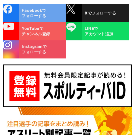
cebo
X
Facebookで
Xでフォローする
ok
フォローする
uTube
LINE
YouTubeで
LINEで
チャンネル登録
アカウント追加
stagra
Instagramで
m
フォローする