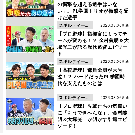
の衝撃を超える選手はいな
い」。PL学園トリオが衝撃を受
けた選手
スポルティーバ
2026.08.06更新
動画
【プロ野球】指揮官によってチ
ームが変わる！？ 金村義明＆大
塚光二が語る歴代監督エピソー
ド
スポルティーバ
2026.08.06更新
動画
【高校野球】部員全員が大号
泣！？ ハードだったPL学園時
代を支えたものとは
スポルティーバ
2026.08.06更新
動画
【プロ野球】先輩たちの気遣い
に「もうできへんな」。金村義
明＆大塚光二が明かす引退エピ
ソード！