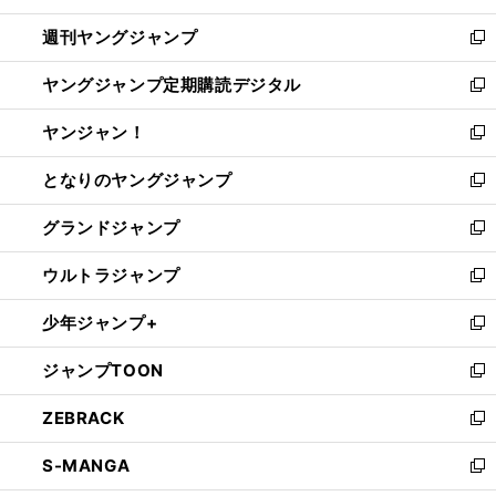
開
ウ
ン
ウ
週刊ヤングジャンプ
く
で
ド
ィ
新
開
ウ
ン
し
ヤングジャンプ定期購読デジタル
く
で
ド
い
新
開
ウ
ウ
し
ヤンジャン！
く
で
ィ
い
新
開
ン
ウ
し
となりのヤングジャンプ
く
ド
ィ
い
新
ウ
ン
ウ
し
グランドジャンプ
で
ド
ィ
い
新
開
ウ
ン
ウ
し
ウルトラジャンプ
く
で
ド
ィ
い
新
開
ウ
ン
ウ
し
少年ジャンプ+
く
で
ド
ィ
い
新
開
ウ
ン
ウ
し
ジャンプTOON
く
で
ド
ィ
い
新
開
ウ
ン
ウ
し
ZEBRACK
く
で
ド
ィ
い
新
開
ウ
ン
ウ
し
S-MANGA
く
で
ド
ィ
い
新
開
ウ
ン
ウ
し