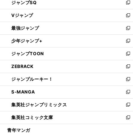
ジャンプSQ
い
新
ウ
し
Vジャンプ
ィ
い
新
ン
ウ
し
最強ジャンプ
ド
ィ
い
新
ウ
ン
ウ
し
少年ジャンプ+
で
ド
ィ
い
新
開
ウ
ン
ウ
し
ジャンプTOON
く
で
ド
ィ
い
新
開
ウ
ン
ウ
し
ZEBRACK
く
で
ド
ィ
い
新
開
ウ
ン
ウ
し
ジャンプルーキー！
く
で
ド
ィ
い
新
開
ウ
ン
ウ
し
S-MANGA
く
で
ド
ィ
い
新
開
ウ
ン
ウ
し
集英社ジャンプリミックス
く
で
ド
ィ
い
新
開
ウ
ン
ウ
し
集英社コミック文庫
く
で
ド
ィ
い
新
開
ウ
ン
ウ
し
青年マンガ
く
で
ド
ィ
い