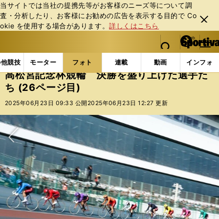
当サイトでは当社の提携先等がお客様のニーズ等について調
査・分析したり、お客様にお勧めの広告を表⽰する⽬的で Co
閉じ
okie を使⽤する場合があります。
詳しくはこちら
る
マイペ
web Sportiva (webスポルティーバ)
検索
メニュ
we
ー
フォトギャラリー
コラムフォト
高松宮記念杯競輪 
b
ジ
の他競技
モーター
フォト
連載
動画
インフォ
ス
高松宮記念杯競輪 決勝を盛り上げた選手た
ポ
ち (26ページ目)
ル
テ
2025年06月23日 09:33 公開
2025年06月23日 12:27 更新
ィ
ー
バ
次へ