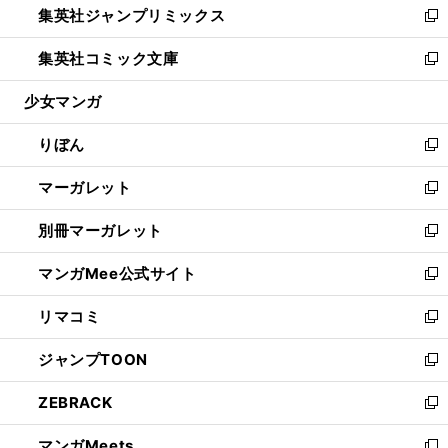
集英社ジャンプリミックス
く
で
ド
ィ
い
新
開
ウ
ン
ウ
し
集英社コミック文庫
く
で
ド
ィ
い
新
開
ウ
ン
ウ
し
少女マンガ
く
で
ド
ィ
い
開
ウ
ン
ウ
りぼん
く
で
ド
ィ
新
開
ウ
ン
し
マーガレット
く
で
ド
い
新
開
ウ
ウ
し
別冊マーガレット
く
で
ィ
い
新
開
ン
ウ
し
マンガMee公式サイト
く
ド
ィ
い
新
ウ
ン
ウ
し
リマコミ
で
ド
ィ
い
新
開
ウ
ン
ウ
し
ジャンプTOON
く
で
ド
ィ
い
新
開
ウ
ン
ウ
し
ZEBRACK
く
で
ド
ィ
い
新
開
ウ
ン
ウ
し
マンガMeets
く
で
ド
ィ