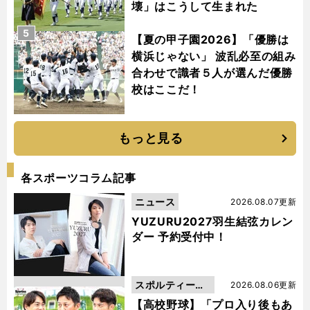
壊」はこうして生まれた
5
【夏の甲子園2026】「優勝は
横浜じゃない」 波乱必至の組み
合わせで識者５人が選んだ優勝
校はここだ！
もっと見る
各スポーツコラム記事
ニュース
2026.08.07更新
YUZURU2027羽生結弦カレン
ダー 予約受付中！
スポルティーバ
2026.08.06更新
動画
【高校野球】「プロ入り後もあ