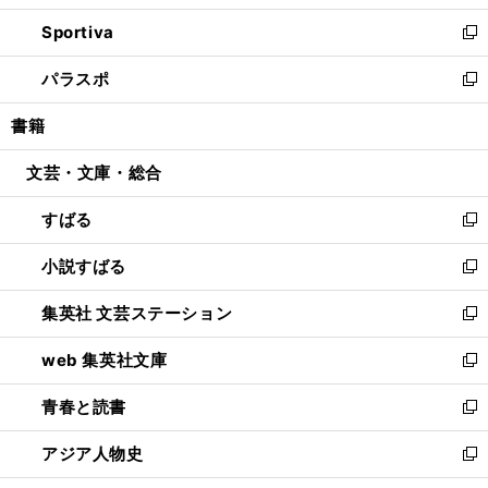
開
ン
ウ
し
Sportiva
く
ド
ィ
い
新
ウ
ン
ウ
し
パラスポ
で
ド
ィ
い
新
開
ウ
ン
ウ
し
書籍
く
で
ド
ィ
い
開
ウ
ン
ウ
文芸・文庫・総合
く
で
ド
ィ
開
ウ
ン
すばる
く
で
ド
新
開
ウ
し
小説すばる
く
で
い
新
開
ウ
し
集英社 文芸ステーション
く
ィ
い
新
ン
ウ
し
web 集英社文庫
ド
ィ
い
新
ウ
ン
ウ
し
青春と読書
で
ド
ィ
い
新
開
ウ
ン
ウ
し
アジア人物史
く
で
ド
ィ
い
新
開
ウ
ン
ウ
し