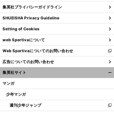
し
じ
集英社プライバシーガイドライン
い
る
ウ
SHUEISHA Privacy Guideline
ィ
ン
Setting of Cookies
ド
ウ
web Sportivaについて
で
開
Web Sportivaについてのお問い合わせ
く
新
し
広告についてのお問い合わせ
い
ウ
集英社サイト
ィ
開
ン
く/
マンガ
ド
閉
ウ
じ
少年マンガ
で
る
開
週刊少年ジャンプ
く
新
し