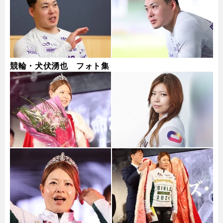
競輪・犬伏湧也 フォト集