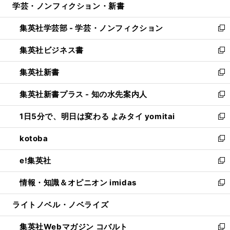
学芸・ノンフィクション・新書
く
で
ド
ィ
い
開
ウ
ン
ウ
集英社学芸部 - 学芸・ノンフィクション
く
で
ド
ィ
新
開
ウ
ン
し
集英社ビジネス書
く
で
ド
い
新
開
ウ
ウ
し
集英社新書
く
で
ィ
い
新
開
ン
ウ
し
集英社新書プラス - 知の水先案内人
く
ド
ィ
い
新
ウ
ン
ウ
し
1日5分で、明日は変わる よみタイ yomitai
で
ド
ィ
い
新
開
ウ
ン
ウ
し
kotoba
く
で
ド
ィ
い
新
開
ウ
ン
ウ
し
e!集英社
く
で
ド
ィ
い
新
開
ウ
ン
ウ
し
情報・知識＆オピニオン imidas
く
で
ド
ィ
い
新
開
ウ
ン
ウ
し
ライトノベル・ノベライズ
く
で
ド
ィ
い
開
ウ
ン
ウ
集英社Webマガジン コバルト
く
で
ド
ィ
新