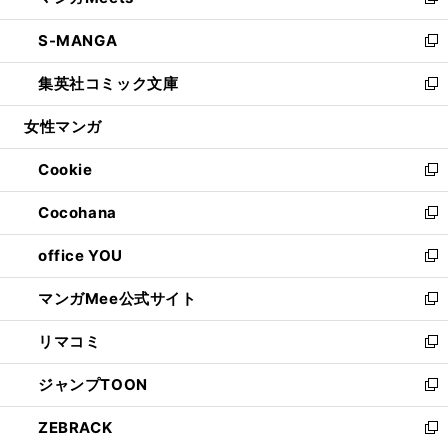
い
新
開
ウ
ン
ウ
し
S-MANGA
く
で
ド
ィ
い
新
開
ウ
ン
ウ
し
集英社コミック文庫
く
で
ド
ィ
い
新
開
ウ
ン
ウ
し
女性マンガ
く
で
ド
ィ
い
開
ウ
ン
ウ
Cookie
く
で
ド
ィ
新
開
ウ
ン
し
Cocohana
く
で
ド
い
新
開
ウ
ウ
し
office YOU
く
で
ィ
い
新
開
ン
ウ
し
マンガMee公式サイト
く
ド
ィ
い
新
ウ
ン
ウ
し
リマコミ
で
ド
ィ
い
新
開
ウ
ン
ウ
し
ジャンプTOON
く
で
ド
ィ
い
新
開
ウ
ン
ウ
し
ZEBRACK
く
で
ド
ィ
い
新