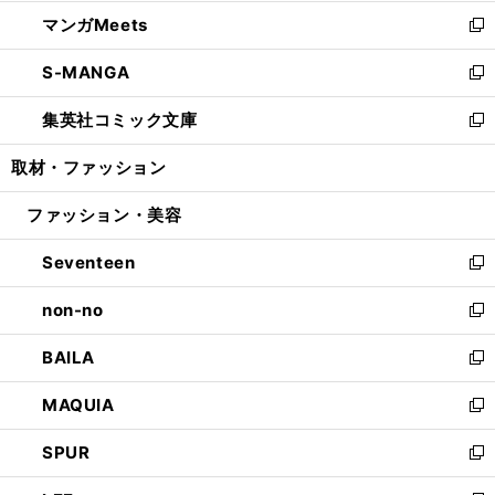
開
ウ
ン
ウ
し
マンガMeets
く
で
ド
ィ
い
新
開
ウ
ン
ウ
し
S-MANGA
く
で
ド
ィ
い
新
開
ウ
ン
ウ
し
集英社コミック文庫
く
で
ド
ィ
い
新
開
ウ
ン
ウ
し
取材・ファッション
く
で
ド
ィ
い
開
ウ
ン
ウ
ファッション・美容
く
で
ド
ィ
開
ウ
ン
Seventeen
く
で
ド
新
開
ウ
し
non-no
く
で
い
新
開
ウ
し
BAILA
く
ィ
い
新
ン
ウ
し
MAQUIA
ド
ィ
い
新
ウ
ン
ウ
し
SPUR
で
ド
ィ
い
新
開
ウ
ン
ウ
し