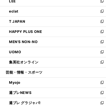
LEE
く
で
ド
ィ
い
新
開
ウ
ン
ウ
し
eclat
く
で
ド
ィ
い
新
開
ウ
ン
ウ
し
T JAPAN
く
で
ド
ィ
い
新
開
ウ
ン
ウ
し
HAPPY PLUS ONE
く
で
ド
ィ
い
新
開
ウ
ン
ウ
し
MEN'S NON-NO
く
で
ド
ィ
い
新
開
ウ
ン
ウ
し
UOMO
く
で
ド
ィ
い
新
開
ウ
ン
ウ
し
集英社オンライン
く
で
ド
ィ
い
新
開
ウ
ン
ウ
し
芸能・情報・スポーツ
く
で
ド
ィ
い
開
ウ
ン
ウ
Myojo
く
で
ド
ィ
新
開
ウ
ン
し
週プレNEWS
く
で
ド
い
新
開
ウ
ウ
し
週プレ グラジャパ!
く
で
ィ
い
新