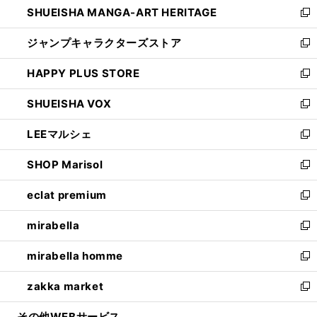
SHUEISHA MANGA-ART HERITAGE
く
で
い
新
開
ウ
し
ジャンプキャラクターズストア
く
ィ
い
新
ン
ウ
し
HAPPY PLUS STORE
ド
ィ
い
新
ウ
ン
ウ
し
SHUEISHA VOX
で
ド
ィ
い
新
開
ウ
ン
ウ
し
LEEマルシェ
く
で
ド
ィ
い
新
開
ウ
ン
ウ
し
SHOP Marisol
く
で
ド
ィ
い
新
開
ウ
ン
ウ
し
eclat premium
く
で
ド
ィ
い
新
開
ウ
ン
ウ
し
mirabella
く
で
ド
ィ
い
新
開
ウ
ン
ウ
し
mirabella homme
く
で
ド
ィ
い
新
開
ウ
ン
ウ
し
zakka market
く
で
ド
ィ
い
新
開
ウ
ン
ウ
し
その他WEBサービス
く
で