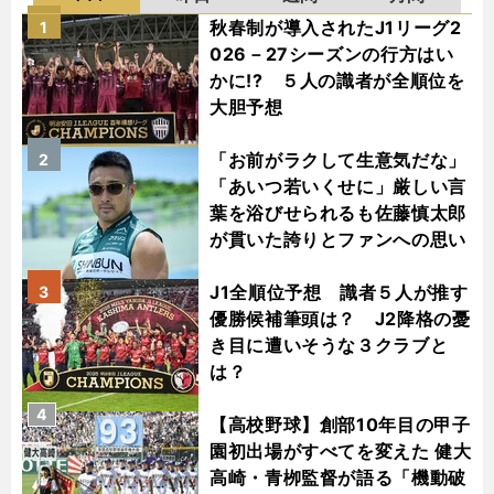
秋春制が導入されたJ1リーグ2
1
026－27シーズンの行方はい
かに!? ５人の識者が全順位を
大胆予想
「お前がラクして生意気だな」
2
「あいつ若いくせに」厳しい言
葉を浴びせられるも佐藤慎太郎
が貫いた誇りとファンへの思い
J1全順位予想 識者５人が推す
3
優勝候補筆頭は？ J2降格の憂
き目に遭いそうな３クラブと
は？
4
【高校野球】創部10年目の甲子
園初出場がすべてを変えた 健大
高崎・青栁監督が語る「機動破