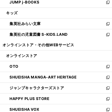
JUMP j-BOOKS
で
ド
ィ
い
新
開
ウ
ン
ウ
し
キッズ
く
で
ド
ィ
い
開
ウ
ン
ウ
集英社みらい文庫
く
で
ド
ィ
新
開
ウ
ン
し
集英社の児童図書 S-KIDS.LAND
く
で
ド
い
新
開
ウ
ウ
し
オンラインストア・
その他WEBサービス
く
で
ィ
い
開
ン
ウ
オンラインストア
く
ド
ィ
ウ
ン
OTO
で
ド
新
開
ウ
し
SHUEISHA MANGA-ART HERITAGE
く
で
い
新
開
ウ
し
ジャンプキャラクターズストア
く
ィ
い
新
ン
ウ
し
HAPPY PLUS STORE
ド
ィ
い
新
ウ
ン
ウ
し
SHUEISHA VOX
で
ド
ィ
い
新