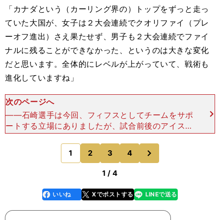
「カナダという（カーリング界の）トップをずっと走っ
ていた大国が、女子は２大会連続でクオリファイ（プレ
ーオフ進出）さえ果たせず、男子も２大会連続でファイ
ナルに残ることができなかった、というのは大きな変化
だと思います。全体的にレベルが上がっていて、戦術も
進化していますね」
次のページへ
――石崎選手は今回、フィフスとしてチームをサポ
ートする立場にありましたが、試合前後のアイスや
ストーンチェックなどの氷上以外では、具体的には
どのような役割を果たしていたのでしょうか。「実
次
1
2
3
4
のページへ
は、私のやるこ
1 / 4
いいね
Xでポストする
LINEで送る
line
faceboo
x
k