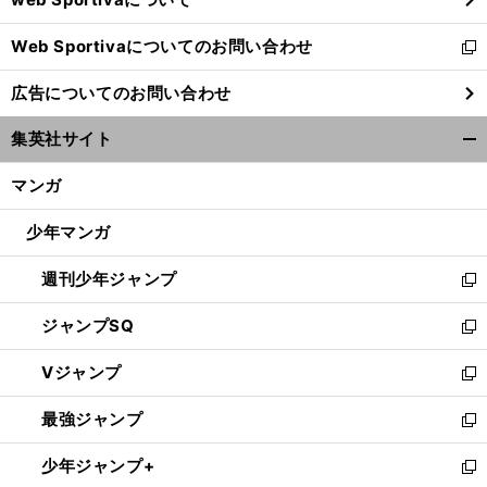
で
開
Web Sportivaについてのお問い合わせ
く
新
し
広告についてのお問い合わせ
い
ウ
集英社サイト
ィ
開
ン
く/
マンガ
ド
閉
ウ
じ
少年マンガ
で
る
開
週刊少年ジャンプ
く
新
し
ジャンプSQ
い
新
ウ
し
Vジャンプ
ィ
い
新
ン
ウ
し
最強ジャンプ
ド
ィ
い
新
ウ
ン
ウ
し
少年ジャンプ+
で
ド
ィ
い
新