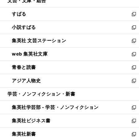
文芸・文庫・総合
く
で
ド
ィ
開
ウ
ン
すばる
く
で
ド
新
開
ウ
し
小説すばる
く
で
い
新
開
ウ
し
集英社 文芸ステーション
く
ィ
い
新
ン
ウ
し
web 集英社文庫
ド
ィ
い
新
ウ
ン
ウ
し
青春と読書
で
ド
ィ
い
新
開
ウ
ン
ウ
し
アジア人物史
く
で
ド
ィ
い
新
開
ウ
ン
ウ
し
学芸・ノンフィクション・新書
く
で
ド
ィ
い
開
ウ
ン
ウ
集英社学芸部 - 学芸・ノンフィクション
く
で
ド
ィ
新
開
ウ
ン
し
集英社ビジネス書
く
で
ド
い
新
開
ウ
ウ
し
集英社新書
く
で
ィ
い
新