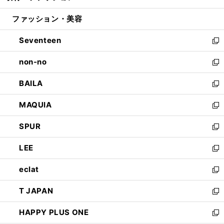
開
ウ
ン
ウ
ファッション・美容
く
で
ド
ィ
開
ウ
ン
Seventeen
く
で
ド
新
開
ウ
し
non-no
く
で
い
新
開
ウ
し
BAILA
く
ィ
い
新
ン
ウ
し
MAQUIA
ド
ィ
い
新
ウ
ン
ウ
し
SPUR
で
ド
ィ
い
新
開
ウ
ン
ウ
し
LEE
く
で
ド
ィ
い
新
開
ウ
ン
ウ
し
eclat
く
で
ド
ィ
い
新
開
ウ
ン
ウ
し
T JAPAN
く
で
ド
ィ
い
新
開
ウ
ン
ウ
し
HAPPY PLUS ONE
く
で
ド
ィ
い
新
開
ウ