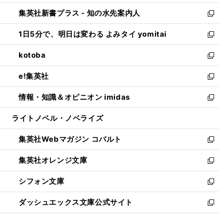
開
ン
ウ
し
集英社新書プラス - 知の水先案内人
く
ド
ィ
い
新
ウ
ン
ウ
し
1日5分で、明日は変わる よみタイ yomitai
で
ド
ィ
い
新
開
ウ
ン
ウ
し
kotoba
く
で
ド
ィ
い
新
開
ウ
ン
ウ
し
e!集英社
く
で
ド
ィ
い
新
開
ウ
ン
ウ
し
情報・知識＆オピニオン imidas
く
で
ド
ィ
い
新
開
ウ
ン
ウ
し
ライトノベル・ノベライズ
く
で
ド
ィ
い
開
ウ
ン
ウ
集英社Webマガジン コバルト
く
で
ド
ィ
新
開
ウ
ン
し
集英社オレンジ文庫
く
で
ド
い
新
開
ウ
ウ
し
シフォン文庫
く
で
ィ
い
新
開
ン
ウ
し
ダッシュエックス文庫公式サイト
く
ド
ィ
い
新
ウ
ン
ウ
し