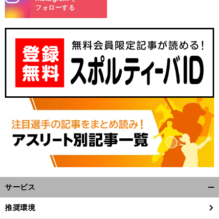
m
フォローする
前
コ
しんでいた
「
かった
へ
サービス
開
く/
推奨環境
閉