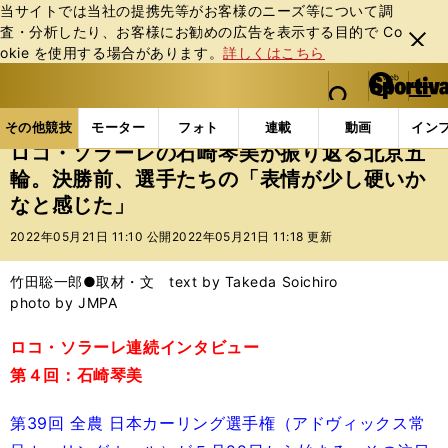
当サイトでは当社の提携先等がお客様のニーズ等について調
査・分析したり、お客様にお勧めの広告を表⽰する⽬的で Co
閉じ
okie を使⽤する場合があります。
詳しくはこちら
る
マイペ
web Sportiva (webスポルティーバ)
検索
メニュ
we
ー
その他競技の記事一覧
その他競技
冬季競技
ロ
b
ジ
その他競技
モーター
フォト
連載
動画
イン
ス
ロコ・ソラーレの石崎琴美が振り返る北京五
ポ
輪。決勝前、選手たちの「表情が少し硬いか
ル
なと感じた」
テ
ィ
2022年05月21日 11:10 公開
2022年05月21日 11:18 更新
ー
バ
竹田聡一郎●取材・文 text by Takeda Soichiro
photo by JMPA
ロコ・ソラーレ連続インタビュー
第４回：石崎琴美
第39回 全農 日本カーリング選手権（アドヴィックス常