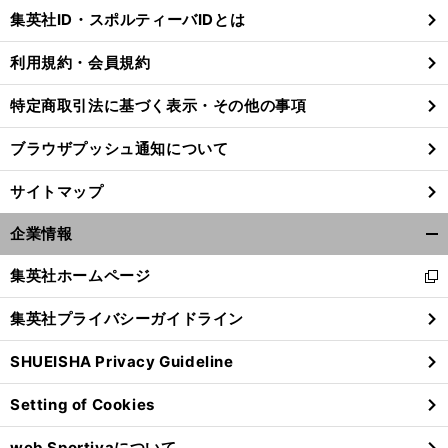
じ
集英社ID・スポルティーバIDとは
る
利用規約・会員規約
特定商取引法に基づく表示・その他の事項
ブラウザプッシュ通知について
サイトマップ
企業情報
開
く/
集英社ホームページ
新
閉
し
じ
集英社プライバシーガイドライン
い
る
ウ
SHUEISHA Privacy Guideline
ィ
ン
Setting of Cookies
ド
ウ
web Sportivaについて