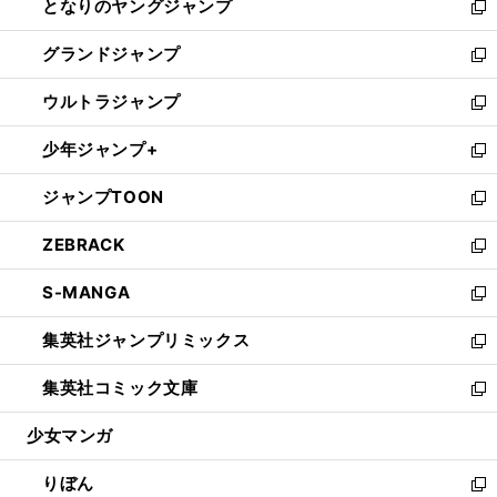
となりのヤングジャンプ
く
ド
ィ
い
新
ウ
ン
ウ
し
グランドジャンプ
で
ド
ィ
い
新
開
ウ
ン
ウ
し
ウルトラジャンプ
く
で
ド
ィ
い
新
開
ウ
ン
ウ
し
少年ジャンプ+
く
で
ド
ィ
い
新
開
ウ
ン
ウ
し
ジャンプTOON
く
で
ド
ィ
い
新
開
ウ
ン
ウ
し
ZEBRACK
く
で
ド
ィ
い
新
開
ウ
ン
ウ
し
S-MANGA
く
で
ド
ィ
い
新
開
ウ
ン
ウ
し
集英社ジャンプリミックス
く
で
ド
ィ
い
新
開
ウ
ン
ウ
し
集英社コミック文庫
く
で
ド
ィ
い
新
開
ウ
ン
ウ
し
少女マンガ
く
で
ド
ィ
い
開
ウ
ン
ウ
りぼん
く
で
ド
ィ
新