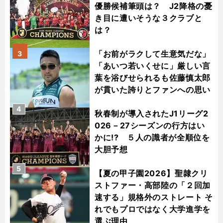
優勝候補筆頭は？ J2降格の憂
き目に遭いそうな３クラブと
は？
「お前がラクして生意気だな」
3
「あいつ若いくせに」厳しい言
葉を浴びせられるも佐藤慎太郎
が貫いた誇りとファンへの思い
4
秋春制が導入されたJ1リーグ2
026－27シーズンの行方はい
かに!? ５人の識者が全順位を
大胆予想
5
【夏の甲子園2026】聖隷クリ
ストファー・高部陸の「２回加
速する」規格外のストレート そ
れでもプロではなく大学進学を
選ぶ理由