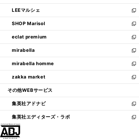
開
ウ
ン
ウ
し
LEEマルシェ
く
で
ド
ィ
い
新
開
ウ
ン
ウ
し
SHOP Marisol
く
で
ド
ィ
い
新
開
ウ
ン
ウ
し
eclat premium
く
で
ド
ィ
い
新
開
ウ
ン
ウ
し
mirabella
く
で
ド
ィ
い
新
開
ウ
ン
ウ
し
mirabella homme
く
で
ド
ィ
い
新
開
ウ
ン
ウ
し
zakka market
く
で
ド
ィ
い
新
開
ウ
ン
ウ
し
その他WEBサービス
く
で
ド
ィ
い
開
ウ
ン
ウ
集英社アドナビ
く
で
ド
ィ
新
開
ウ
ン
し
集英社エディターズ・ラボ
く
で
ド
い
新
開
ウ
ウ
し
く
で
ィ
い
開
ン
ウ