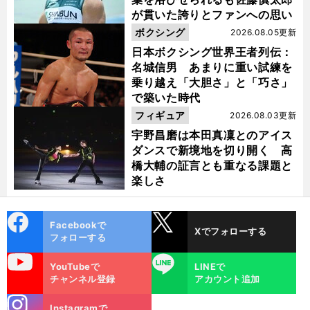
が貫いた誇りとファンへの思い
ボクシング
2026.08.05更新
日本ボクシング世界王者列伝：
名城信男 あまりに重い試練を
乗り越え「大胆さ」と「巧さ」
で築いた時代
フィギュア
2026.08.03更新
宇野昌磨は本田真凜とのアイス
ダンスで新境地を切り開く 高
橋大輔の証言とも重なる課題と
楽しさ
cebo
X
Facebookで
Xでフォローする
ok
フォローする
uTube
LINE
YouTubeで
LINEで
チャンネル登録
アカウント追加
stagra
Instagramで