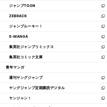
開
ウ
ン
ウ
し
ジャンプTOON
く
で
ド
ィ
い
新
開
ウ
ン
ウ
し
ZEBRACK
く
で
ド
ィ
い
新
開
ウ
ン
ウ
し
ジャンプルーキー！
く
で
ド
ィ
い
新
開
ウ
ン
ウ
し
S-MANGA
く
で
ド
ィ
い
新
開
ウ
ン
ウ
し
集英社ジャンプリミックス
く
で
ド
ィ
い
新
開
ウ
ン
ウ
し
集英社コミック文庫
く
で
ド
ィ
い
新
開
ウ
ン
ウ
し
青年マンガ
く
で
ド
ィ
い
開
ウ
ン
ウ
週刊ヤングジャンプ
く
で
ド
ィ
新
開
ウ
ン
し
ヤングジャンプ定期購読デジタル
く
で
ド
い
新
開
ウ
ウ
し
ヤンジャン！
く
で
ィ
い
新
開
ン
ウ
し