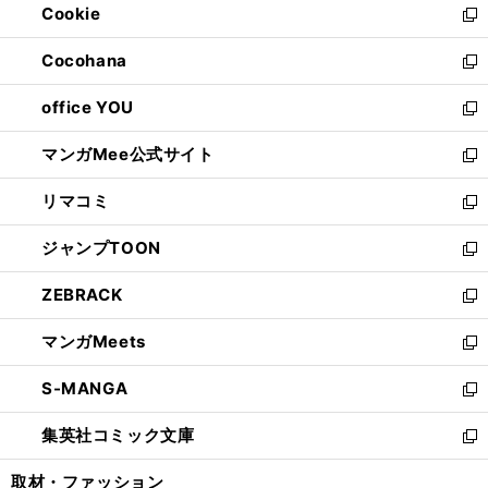
Cookie
く
で
ド
ィ
新
開
ウ
ン
し
Cocohana
く
で
ド
い
新
開
ウ
ウ
し
office YOU
く
で
ィ
い
新
開
ン
ウ
し
マンガMee公式サイト
く
ド
ィ
い
新
ウ
ン
ウ
し
リマコミ
で
ド
ィ
い
新
開
ウ
ン
ウ
し
ジャンプTOON
く
で
ド
ィ
い
新
開
ウ
ン
ウ
し
ZEBRACK
く
で
ド
ィ
い
新
開
ウ
ン
ウ
し
マンガMeets
く
で
ド
ィ
い
新
開
ウ
ン
ウ
し
S-MANGA
く
で
ド
ィ
い
新
開
ウ
ン
ウ
し
集英社コミック文庫
く
で
ド
ィ
い
新
開
ウ
ン
ウ
し
取材・ファッション
く
で
ド
ィ
い