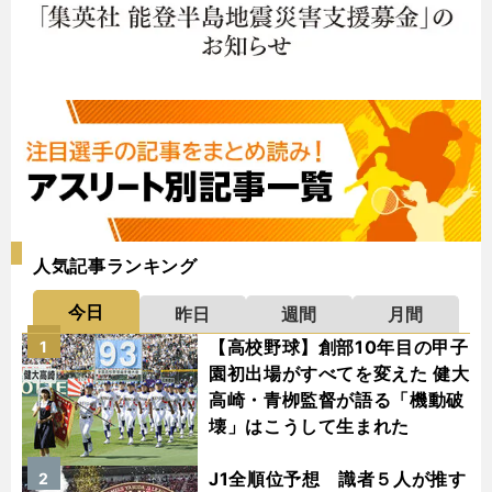
人気記事ランキング
今日
昨日
週間
月間
【高校野球】創部10年目の甲子
1
園初出場がすべてを変えた 健大
高崎・青栁監督が語る「機動破
壊」はこうして生まれた
J1全順位予想 識者５人が推す
2