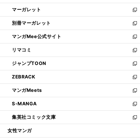
開
ウ
ン
し
マーガレット
く
で
ド
い
新
開
ウ
ウ
し
別冊マーガレット
く
で
ィ
い
新
開
ン
ウ
し
マンガMee公式サイト
く
ド
ィ
い
新
ウ
ン
ウ
し
リマコミ
で
ド
ィ
い
新
開
ウ
ン
ウ
し
ジャンプTOON
く
で
ド
ィ
い
新
開
ウ
ン
ウ
し
ZEBRACK
く
で
ド
ィ
い
新
開
ウ
ン
ウ
し
マンガMeets
く
で
ド
ィ
い
新
開
ウ
ン
ウ
し
S-MANGA
く
で
ド
ィ
い
新
開
ウ
ン
ウ
し
集英社コミック文庫
く
で
ド
ィ
い
新
開
ウ
ン
ウ
し
女性マンガ
く
で
ド
ィ
い
開
ウ
ン
ウ