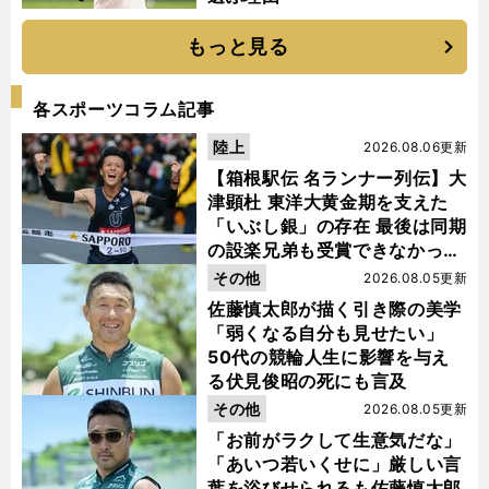
もっと見る
各スポーツコラム記事
陸上
2026.08.06更新
【箱根駅伝 名ランナー列伝】大
津顕杜 東洋大黄金期を支えた
「いぶし銀」の存在 最後は同期
の設楽兄弟も受賞できなかった
金栗杯に輝く
その他
2026.08.05更新
佐藤慎太郎が描く引き際の美学
「弱くなる自分も見せたい」
50代の競輪人生に影響を与え
る伏見俊昭の死にも言及
その他
2026.08.05更新
「お前がラクして生意気だな」
「あいつ若いくせに」厳しい言
葉を浴びせられるも佐藤慎太郎