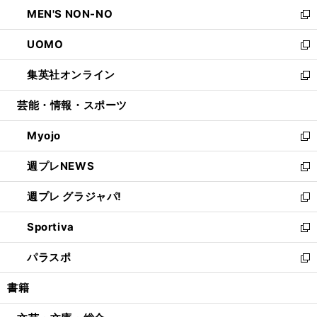
ン
ウ
し
MEN'S NON-NO
く
で
ド
ィ
い
新
開
ウ
ン
ウ
し
UOMO
く
で
ド
ィ
い
新
開
ウ
ン
ウ
し
集英社オンライン
く
で
ド
ィ
い
新
開
ウ
ン
ウ
し
芸能・情報・スポーツ
く
で
ド
ィ
い
開
ウ
ン
ウ
Myojo
く
で
ド
ィ
新
開
ウ
ン
し
週プレNEWS
く
で
ド
い
新
開
ウ
ウ
し
週プレ グラジャパ!
く
で
ィ
い
新
開
ン
ウ
し
Sportiva
く
ド
ィ
い
新
ウ
ン
ウ
し
パラスポ
で
ド
ィ
い
新
開
ウ
ン
ウ
し
書籍
く
で
ド
ィ
い
開
ウ
ン
ウ