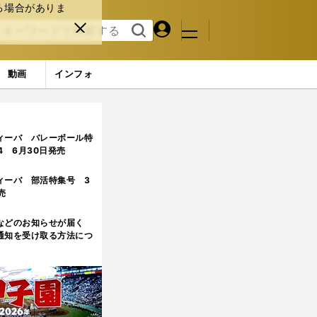
る場合がありま
マイペ
閉じ
検索
メニュ
ー
る
す
ジ
る
動画
インフォ
」への課題
2ページ目
ィーバ バレーボール特
.4 6月30日発売
ィーバ 部活特集号 3
売
などのお知らせが届く
通知を受け取る方法につ