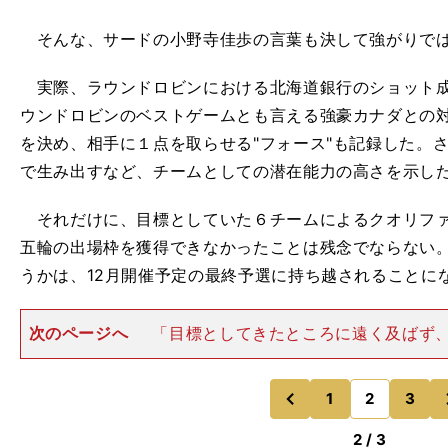
そんな、サードの小野寺佳歩の言葉も決して強がりで
実際、ラウンドロビンにおける北海道銀行のショット成
ウンドロビンのベストゲームとも言える強豪カナダとの
を決め、相手に１点を取らせる"フォース"も記録した。
で生み出すなど、チームとしての潜在能力の高さを示し
それだけに、目標としていた６チームによるクオリファ
五輪の出場枠を獲得できなかったことは残念でならない
うかは、12月開催予定の最終予選に持ち越されることに
次のページへ
「目標としてきたところに遠く及ばず
でいっぱいですが、この成績が、チームとしてこの大会
てきた結果。そのことをしっかりと受け止めて、９月に
がんばっていきたい」
1
2
3
のページへ
のページへ
前
2 / 3