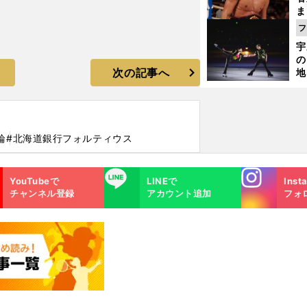
ま
越
フ
さ
宇
の
次の記事へ
地
輔
題
輪
#北海道銀行フォルティウス
Instagra
LINE
YouTubeで
LINEで
Inst
m
チャンネル登録
アカウント追加
フォ