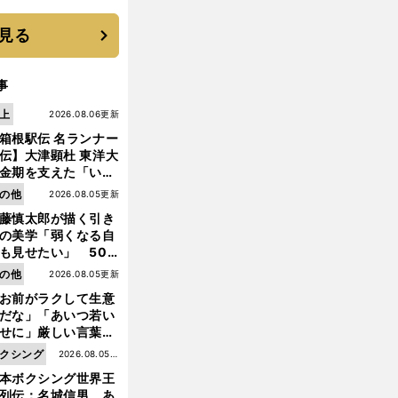
見る
事
上
2026.08.06更新
箱根駅伝 名ランナー
伝】大津顕杜 東洋大
金期を支えた「いぶ
銀」の存在 最後は同
の他
2026.08.05更新
の設楽兄弟も受賞で
藤慎太郎が描く引き
なかった金栗杯に輝
の美学「弱くなる自
も見せたい」 50
の競輪人生に影響を
の他
2026.08.05更新
える伏見俊昭の死に
お前がラクして生意
言及
前
だな」「あいつ若い
へ
せに」厳しい言葉を
びせられるも佐藤慎
クシング
2026.08.05更
郎が貫いた誇りとフ
本ボクシング世界王
新
ンへの思い
列伝：名城信男 あ