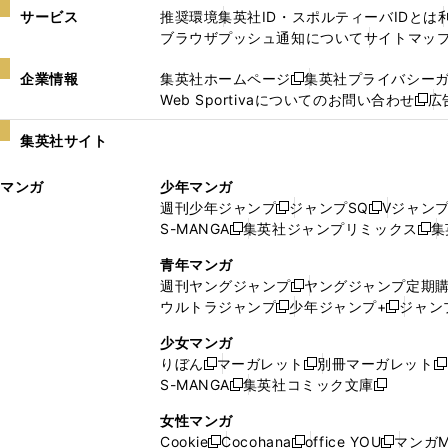
サービス
推奨環境
集英社ID・スポルティーバIDとは
ブラウザプッシュ通知について
サイトマッ
企業情報
集英社ホームページ
集英社プライバシー
新
Web Sportivaについてのお問い合わせ
広
し
新
い
し
集英社サイト
ウ
い
ィ
ウ
マンガ
少年マンガ
ン
ィ
週刊少年ジャンプ
ジャンプSQ
Vジャン
ド
ン
新
新
S-MANGA
集英社ジャンプリミックス
集
ウ
ド
新
し
し
新
で
ウ
し
い
い
し
青年マンガ
開
で
い
ウ
ウ
い
週刊ヤングジャンプ
ヤングジャンプ定期
新
く
開
ウ
ィ
ィ
ウ
ウルトラジャンプ
少年ジャンプ+
ジャン
新
し
新
く
ィ
ン
ン
ィ
し
い
し
ン
ド
ド
ン
少女マンガ
い
ウ
い
ド
ウ
ウ
ド
りぼん
マーガレット
別冊マーガレット
新
新
新
ウ
ィ
ウ
ウ
で
で
ウ
S-MANGA
集英社コミック文庫
し
新
し
新
ィ
ン
ィ
で
開
開
で
い
し
い
し
ン
ド
ン
女性マンガ
開
く
く
開
ウ
い
ウ
い
ド
ウ
ド
Cookie
Cocohana
office YOU
マンガM
く
く
新
新
新