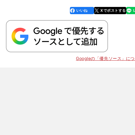
いいね
Xでポストする
line
faceboo
x
k
Googleの「優先ソース」に