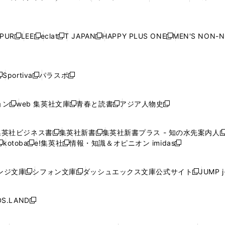
ィ
ィ
ィ
ィ
ィ
ウ
で
ウ
で
ウ
で
ウ
し
し
し
し
ン
ン
ン
ン
ン
で
開
で
開
で
開
で
い
い
い
い
ド
ド
ド
ド
ド
開
く
開
く
開
く
開
ウ
ウ
ウ
ウ
ウ
ウ
ウ
ウ
ウ
PUR
LEE
eclat
T JAPAN
HAPPY PLUS ONE
MEN'S NON-
く
く
く
く
新
新
新
新
新
ィ
ィ
ィ
ィ
で
で
で
で
で
し
し
し
し
し
ン
ン
ン
ン
開
開
開
開
開
い
い
い
い
い
ド
ド
ド
ド
く
く
く
く
く
ウ
ウ
ウ
ウ
ウ
ウ
ウ
ウ
ウ
Sportiva
パラスポ
新
新
ィ
ィ
ィ
ィ
ィ
で
で
で
で
し
し
し
ン
ン
ン
ン
ン
開
開
開
開
い
い
い
ド
ド
ド
ド
ド
ョン
web 集英社文庫
青春と読書
アジア人物史
く
く
く
く
新
新
新
新
ウ
ウ
ウ
ウ
ウ
ウ
ウ
ウ
し
し
し
し
ィ
ィ
ィ
で
で
で
で
で
い
い
い
い
ン
ン
ン
集英社ビジネス書
集英社新書
集英社新書プラス - 知の水先案内人
開
開
開
開
開
新
新
新
ウ
ウ
ウ
ウ
ド
ド
ド
kotoba
e!集英社
情報・知識＆オピニオン imidas
く
く
く
く
く
新
し
新
し
新
ィ
ィ
ィ
ィ
ウ
ウ
ウ
し
し
い
し
い
し
ン
ン
ン
ン
で
で
で
い
い
ウ
い
ウ
い
ド
ド
ド
ド
ンジ文庫
シフォン文庫
ダッシュエックス文庫公式サイト
JUMP 
開
開
開
新
新
新
ウ
ウ
ィ
ウ
ィ
ウ
ウ
ウ
ウ
ウ
く
く
く
し
し
し
ィ
ィ
ン
ィ
ン
ィ
で
で
で
で
い
い
い
ン
ン
ド
ン
ド
ン
S.LAND
開
開
開
開
新
ウ
ウ
ウ
ド
ド
ウ
ド
ウ
ド
く
く
く
く
し
ィ
ィ
ィ
ウ
ウ
で
ウ
で
ウ
い