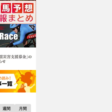
週間
月間