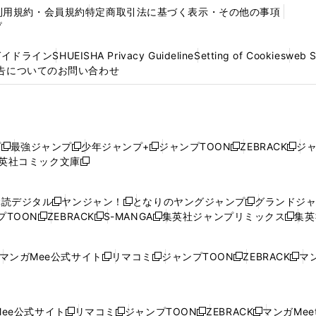
利用規約・会員規約
特定商取引法に基づく表示・その他の事項
プ
ガイドライン
SHUEISHA Privacy Guideline
Setting of Cookies
web 
告についてのお問い合わせ
プ
最強ジャンプ
少年ジャンプ+
ジャンプTOON
ZEBRACK
ジ
新
新
新
新
新
英社コミック文庫
し
新
し
し
し
し
い
い
し
い
い
い
ウ
ウ
い
ウ
ウ
ウ
購読デジタル
ヤンジャン！
となりのヤングジャンプ
グランドジ
新
新
新
ィ
ィ
ウ
ィ
ィ
ィ
プTOON
ZEBRACK
S-MANGA
集英社ジャンプリミックス
集英
新
し
新
し
新
し
新
ン
ン
ィ
ン
ン
ン
し
い
し
い
し
い
し
ド
ド
ン
ド
ド
ド
い
ウ
い
ウ
い
ウ
い
ウ
ウ
ド
ウ
ウ
ウ
マンガMee公式サイト
リマコミ
ジャンプTOON
ZEBRACK
マン
新
新
新
新
ウ
ィ
ウ
ィ
ウ
ィ
ウ
で
で
ウ
で
で
で
し
し
し
し
し
ィ
ン
ィ
ン
ィ
ン
ィ
開
開
で
開
開
開
い
い
い
い
い
ン
ド
ン
ド
ン
ド
ン
く
く
開
く
く
く
ウ
ウ
ウ
ウ
ウ
ド
ウ
ド
ウ
ド
ウ
ド
ee公式サイト
リマコミ
ジャンプTOON
ZEBRACK
マンガMeet
く
新
新
新
新