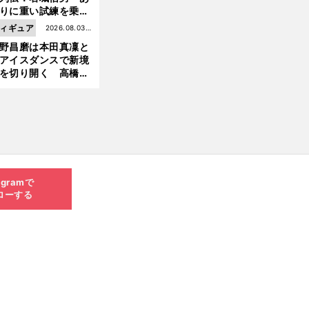
りに重い試練を乗り
え「大胆さ」と「巧
ィギュア
2026.08.03更
」で築いた時代
野昌磨は本田真凜と
新
アイスダンスで新境
を切り開く 高橋大
の証言とも重なる課
と楽しさ
agramで
ローする