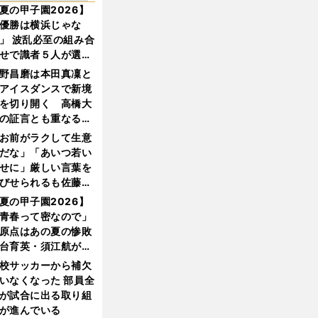
夏の甲子園2026】
優勝は横浜じゃな
」 波乱必至の組み合
せで識者５人が選ん
優勝校はここだ！
野昌磨は本田真凜と
アイスダンスで新境
を切り開く 高橋大
の証言とも重なる課
と楽しさ
お前がラクして生意
だな」「あいつ若い
せに」厳しい言葉を
びせられるも佐藤慎
郎が貫いた誇りとフ
夏の甲子園2026】
ンへの思い
青春って密なので」
原点はあの夏の惨敗
台育英・須江航が明
す"日本一1000日計
校サッカーから補欠
"のすべて
いなくなった 部員全
が試合に出る取り組
が進んでいる