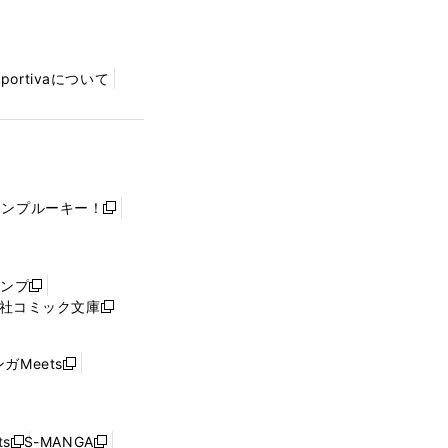
Sportivaについて
ャンプルーキー！
新
し
い
ウ
ャンプ
新
ィ
社コミック文庫
し
新
ン
い
し
ド
ウ
い
ウ
ガMeets
新
ィ
ウ
で
し
ン
ィ
開
い
ド
ン
く
ウ
ウ
ド
s
S-MANGA
新
新