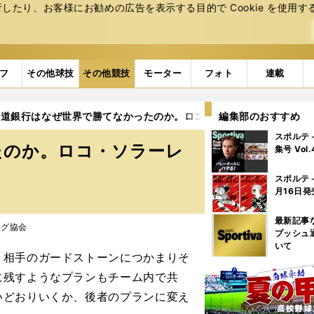
たり、お客様にお勧めの広告を表⽰する⽬的で Cookie を使⽤す
フ
その他球技
その他競技
モーター
フォト
連載
海道銀行はなぜ世界で勝てなかったのか。ロコ・ソラーレとの「決戦
編集部のおすすめ
スポルテ
たのか。ロコ・ソラーレ
集号 Vol
スポルテ
月16日発
最新記事
ング協会
プッシュ
いて
相手のガードストーンにつかまりそ
に残すようなプランもチーム内で共
いどおりいくか、後者のプランに変え