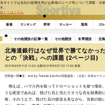
当サイトでは当社の提携先等がお客様のニーズ等について調査・分析し
web Sportiva (webスポルティーバ)
す。
詳しくはこちら
新着
ランキング
野球
サッカー
競馬
ゴル
we
その他競技の記事一覧
その他競技
冬季競技
北
b
ス
北海道銀行はなぜ世界で勝てなかっ
ポ
ル
との「決戦」への課題 (2ページ目)
テ
2021年05月11日 11:00 公開
2021年05月11日 11:00 更新
ィ
ー
バ
竹田聡一郎●文 text by Takeda Soichiro
写真提供：（公社）日本カーリ
例えば、ハウス内を狙ってドローショットを放つ場合、
うな状況であれば、投げた石と当たりそうな石を効果的
有。そのうえで、投げた石の状況を見ながら、当初の狙