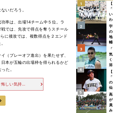
【
1
「
はないだろう。
い
わ
功率は、出場14チーム中５位。ラ
だ
宇
2
対戦では、先攻で得点を奪うスチール
の
さらに後攻では、複数得点を２エンド
地
輔
た。
題
「
3
気
イ（プレーオフ進出）を果たせず、
く
。日本が五輪の出場枠を得られるかど
浴
なった。
4
太
【
ァ
「
の
、悔しい気持ち
仙
に向けて準備し
5
か
高
向けてイチから
画
次
が
員
み