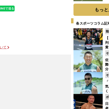
LINEで送る
もっと
各スポーツコラム記
陸
【
列
ついて
黄
し
そ
期
佐
き
際
く
分
代
そ
与
「
も
気
く
浴
ボ
太
日
ァ
者