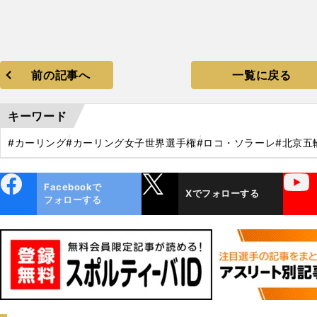
前の記事へ
一覧に戻る
キーワード
#カーリング
#カーリング女子世界選手権
#ロコ・ソラーレ
#北京五
ebo
X
YouTube
Facebookで
Xでフォローする
ok
フォローする