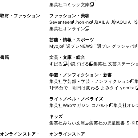
ィ
ウ
ィ
ウ
ウ
で
ウ
集英社コミック文庫
し
新
し
し
ン
ィ
ン
ィ
で
開
で
い
し
い
い
ド
ン
ド
ン
取材・ファッション
ファッション・美容
開
く
開
ウ
い
ウ
ウ
ウ
ド
ウ
ド
Seventeen
non-no
BAILA
MAQUIA
S
く
く
新
新
新
新
ィ
ウ
ィ
ィ
で
ウ
で
ウ
集英社オンライン
し
新
し
し
し
ン
ィ
ン
ン
開
で
開
で
い
し
い
い
い
ド
ン
ド
ド
芸能・情報・スポーツ
く
開
く
開
ウ
い
ウ
ウ
ウ
ウ
ド
ウ
ウ
Myojo
週プレNEWS
週プレ グラジャパ!
く
く
新
新
新
ィ
ウ
ィ
ィ
ィ
で
ウ
で
で
し
し
ン
ィ
ン
ン
ン
書籍
文芸・文庫・総合
開
で
開
開
い
い
ド
ン
ド
ド
ド
すばる
小説すばる
集英社 文芸ステーシ
く
開
く
く
新
新
ウ
ウ
ウ
ド
ウ
ウ
ウ
く
し
し
ィ
ィ
学芸・ノンフィクション・新書
で
ウ
で
で
で
い
い
ン
ン
集英社学芸部 - 学芸・ノンフィクション
開
で
開
開
開
新
ウ
ウ
ド
ド
1日5分で、明日は変わる よみタイ yomitai
く
開
く
く
く
し
新
ィ
ィ
ウ
ウ
く
い
ン
ン
ライトノベル・ノベライズ
で
で
ウ
ド
ド
集英社Webマガジン コバルト
集英社オレ
開
開
新
ィ
ウ
ウ
く
く
し
ン
キッズ
で
で
い
ド
集英社みらい文庫
集英社の児童図書 S-KID
開
開
新
ウ
ウ
く
く
し
ィ
オンラインストア・
オンラインストア
で
い