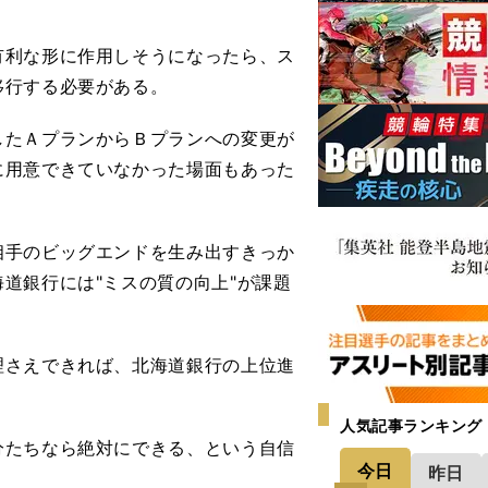
利な形に作用しそうになったら、ス
移行する必要がある。
たＡプランからＢプランへの変更が
に用意できていなかった場面もあった
手のビッグエンドを生み出すきっか
道銀行には"ミスの質の向上"が課題
さえできれば、北海道銀行の上位進
人気記事ランキング
分たちなら絶対にできる、という自信
今日
昨日