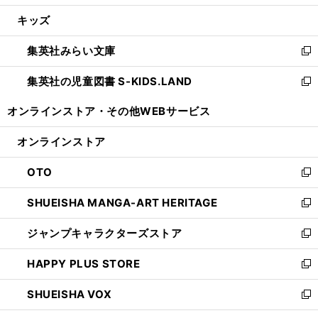
開
ウ
ン
ウ
し
キッズ
く
で
ド
ィ
い
開
ウ
ン
ウ
集英社みらい文庫
く
で
ド
ィ
新
開
ウ
ン
し
集英社の児童図書 S-KIDS.LAND
く
で
ド
い
新
開
ウ
ウ
し
オンラインストア・
その他WEBサービス
く
で
ィ
い
開
ン
ウ
オンラインストア
く
ド
ィ
ウ
ン
OTO
で
ド
新
開
ウ
し
SHUEISHA MANGA-ART HERITAGE
く
で
い
新
開
ウ
し
ジャンプキャラクターズストア
く
ィ
い
新
ン
ウ
し
HAPPY PLUS STORE
ド
ィ
い
新
ウ
ン
ウ
し
SHUEISHA VOX
で
ド
ィ
い
新
開
ウ
ン
ウ
し