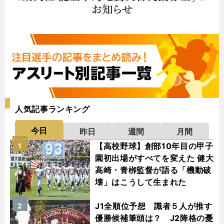
人気記事ランキング
今日
昨日
週間
月間
【高校野球】創部10年目の甲子
1
園初出場がすべてを変えた 健大
高崎・青栁監督が語る「機動破
壊」はこうして生まれた
J1全順位予想 識者５人が推す
2
優勝候補筆頭は？ J2降格の憂