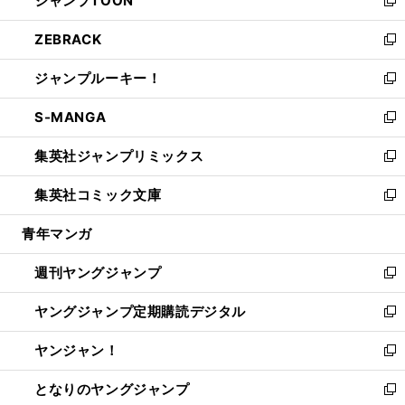
ジャンプTOON
で
ド
ィ
い
新
開
ウ
ン
ウ
し
ZEBRACK
く
で
ド
ィ
い
新
開
ウ
ン
ウ
し
ジャンプルーキー！
く
で
ド
ィ
い
新
開
ウ
ン
ウ
し
S-MANGA
く
で
ド
ィ
い
新
開
ウ
ン
ウ
し
集英社ジャンプリミックス
く
で
ド
ィ
い
新
開
ウ
ン
ウ
し
集英社コミック文庫
く
で
ド
ィ
い
新
開
ウ
ン
ウ
し
青年マンガ
く
で
ド
ィ
い
開
ウ
ン
ウ
週刊ヤングジャンプ
く
で
ド
ィ
新
開
ウ
ン
し
ヤングジャンプ定期購読デジタル
く
で
ド
い
新
開
ウ
ウ
し
ヤンジャン！
く
で
ィ
い
新
開
ン
ウ
し
となりのヤングジャンプ
く
ド
ィ
い
新