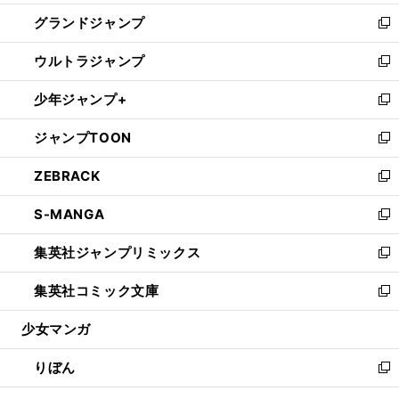
ウ
ン
ウ
し
グランドジャンプ
で
ド
ィ
い
新
開
ウ
ン
ウ
し
ウルトラジャンプ
く
で
ド
ィ
い
新
開
ウ
ン
ウ
し
少年ジャンプ+
く
で
ド
ィ
い
新
開
ウ
ン
ウ
し
ジャンプTOON
く
で
ド
ィ
い
新
開
ウ
ン
ウ
し
ZEBRACK
く
で
ド
ィ
い
新
開
ウ
ン
ウ
し
S-MANGA
く
で
ド
ィ
い
新
開
ウ
ン
ウ
し
集英社ジャンプリミックス
く
で
ド
ィ
い
新
開
ウ
ン
ウ
し
集英社コミック文庫
く
で
ド
ィ
い
新
開
ウ
ン
ウ
し
少女マンガ
く
で
ド
ィ
い
開
ウ
ン
ウ
りぼん
く
で
ド
ィ
新
開
ウ
ン
し