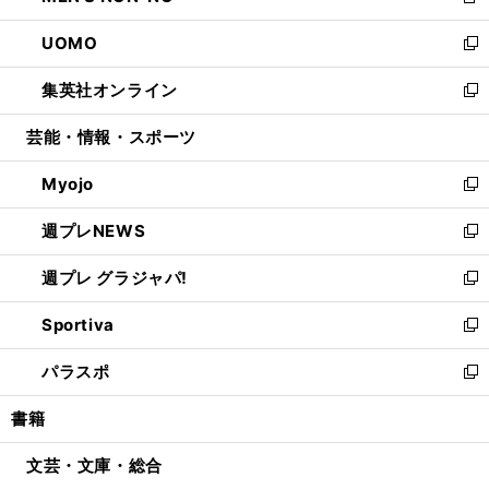
新
開
ウ
ン
ウ
し
UOMO
く
で
ド
ィ
い
新
開
ウ
ン
ウ
し
集英社オンライン
く
で
ド
ィ
い
新
開
ウ
ン
ウ
し
芸能・情報・スポーツ
く
で
ド
ィ
い
開
ウ
ン
ウ
Myojo
く
で
ド
ィ
新
開
ウ
ン
し
週プレNEWS
く
で
ド
い
新
開
ウ
ウ
し
週プレ グラジャパ!
く
で
ィ
い
新
開
ン
ウ
し
Sportiva
く
ド
ィ
い
新
ウ
ン
ウ
し
パラスポ
で
ド
ィ
い
新
開
ウ
ン
ウ
し
書籍
く
で
ド
ィ
い
開
ウ
ン
ウ
文芸・文庫・総合
く
で
ド
ィ
開