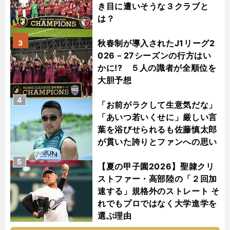
き目に遭いそうな３クラブと
は？
秋春制が導入されたJ1リーグ2
3
026－27シーズンの行方はい
かに!? ５人の識者が全順位を
大胆予想
4
「お前がラクして生意気だな」
「あいつ若いくせに」厳しい言
葉を浴びせられるも佐藤慎太郎
が貫いた誇りとファンへの思い
5
【夏の甲子園2026】聖隷クリ
ストファー・高部陸の「２回加
速する」規格外のストレート そ
れでもプロではなく大学進学を
選ぶ理由