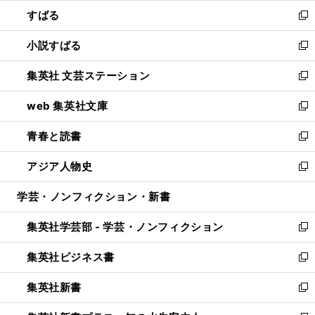
ウ
ン
すばる
く
で
ド
新
開
ウ
し
小説すばる
く
で
い
新
開
ウ
し
集英社 文芸ステーション
く
ィ
い
新
ン
ウ
し
web 集英社文庫
ド
ィ
い
新
ウ
ン
ウ
し
青春と読書
で
ド
ィ
い
新
開
ウ
ン
ウ
し
アジア人物史
く
で
ド
ィ
い
新
開
ウ
ン
ウ
し
学芸・ノンフィクション・新書
く
で
ド
ィ
い
開
ウ
ン
ウ
集英社学芸部 - 学芸・ノンフィクション
く
で
ド
ィ
新
開
ウ
ン
し
集英社ビジネス書
く
で
ド
い
新
開
ウ
ウ
し
集英社新書
く
で
ィ
い
新
開
ン
ウ
し