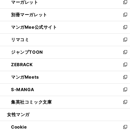
マーガレット
く
で
ド
い
新
開
ウ
ウ
し
別冊マーガレット
く
で
ィ
い
新
開
ン
ウ
し
マンガMee公式サイト
く
ド
ィ
い
新
ウ
ン
ウ
し
リマコミ
で
ド
ィ
い
新
開
ウ
ン
ウ
し
ジャンプTOON
く
で
ド
ィ
い
新
開
ウ
ン
ウ
し
ZEBRACK
く
で
ド
ィ
い
新
開
ウ
ン
ウ
し
マンガMeets
く
で
ド
ィ
い
新
開
ウ
ン
ウ
し
S-MANGA
く
で
ド
ィ
い
新
開
ウ
ン
ウ
し
集英社コミック文庫
く
で
ド
ィ
い
新
開
ウ
ン
ウ
し
女性マンガ
く
で
ド
ィ
い
開
ウ
ン
ウ
Cookie
く
で
ド
ィ
新