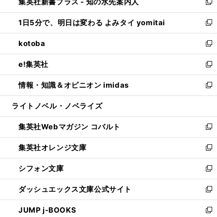
集英社新書プラス - 知の水先案内人
く
ド
ィ
い
新
ウ
ン
ウ
し
1日5分で、明日は変わる よみタイ yomitai
で
ド
ィ
い
新
開
ウ
ン
ウ
し
kotoba
く
で
ド
ィ
い
新
開
ウ
ン
ウ
し
e!集英社
く
で
ド
ィ
い
新
開
ウ
ン
ウ
し
情報・知識＆オピニオン imidas
く
で
ド
ィ
い
新
開
ウ
ン
ウ
し
ライトノベル・ノベライズ
く
で
ド
ィ
い
開
ウ
ン
ウ
集英社Webマガジン コバルト
く
で
ド
ィ
新
開
ウ
ン
し
集英社オレンジ文庫
く
で
ド
い
新
開
ウ
ウ
し
シフォン文庫
く
で
ィ
い
新
開
ン
ウ
し
ダッシュエックス文庫公式サイト
く
ド
ィ
い
新
ウ
ン
ウ
し
JUMP j-BOOKS
で
ド
ィ
い
新