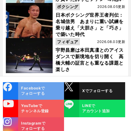
ボクシング
2026.08.05更新
日本ボクシング世界王者列伝：
名城信男 あまりに重い試練を
乗り越え「大胆さ」と「巧さ」
で築いた時代
フィギュア
2026.08.03更新
宇野昌磨は本田真凜とのアイス
ダンスで新境地を切り開く 高
橋大輔の証言とも重なる課題と
楽しさ
cebo
X
Facebookで
Xでフォローする
ok
フォローする
uTube
LINE
YouTubeで
LINEで
チャンネル登録
アカウント追加
stagra
Instagramで
m
フォローする