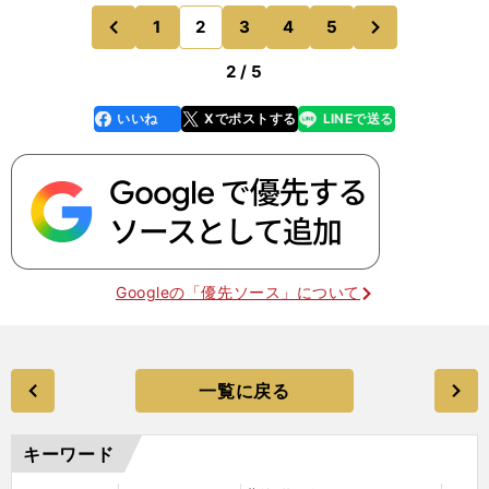
ドでプレーしていましたが、ポジションごとに仕事
次
1
2
3
4
5
のページへ
のページへ
があって、その積
前
2 / 5
いいね
Xでポストする
LINEで送る
line
faceboo
x
k
Googleの「優先ソース」について
一覧に戻る
キーワード