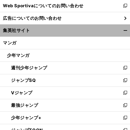
Web Sportivaについてのお問い合わせ
く
新
し
広告についてのお問い合わせ
い
ウ
集英社サイト
ィ
開
ン
く/
マンガ
ド
閉
ウ
じ
少年マンガ
で
る
開
週刊少年ジャンプ
く
新
し
ジャンプSQ
い
新
ウ
し
Vジャンプ
ィ
い
新
ン
ウ
し
最強ジャンプ
ド
ィ
い
新
ウ
ン
ウ
し
少年ジャンプ+
で
ド
ィ
い
新
開
ウ
ン
ウ
し
く