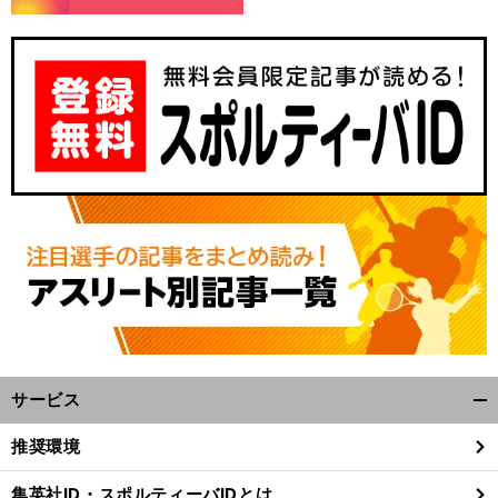
サービス
開
く/
推奨環境
閉
じ
集英社ID・スポルティーバIDとは