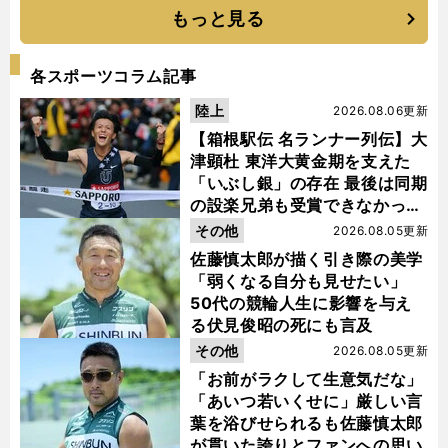
もっと見る
各スポーツコラム記事
陸上
2026.08.06更新
【箱根駅伝 名ランナー列伝】大
津顕杜 東洋大黄金期を支えた
「いぶし銀」の存在 最後は同期
の設楽兄弟も受賞できなかった
金栗杯に輝く
その他
2026.08.05更新
佐藤慎太郎が描く引き際の美学
「弱くなる自分も見せたい」
50代の競輪人生に影響を与え
る伏見俊昭の死にも言及
その他
2026.08.05更新
「お前がラクして生意気だな」
「あいつ若いくせに」厳しい言
葉を浴びせられるも佐藤慎太郎
が貫いた誇りとファンへの思い