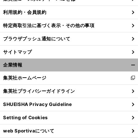
る
利用規約・会員規約
特定商取引法に基づく表示・その他の事項
前
へ
ブラウザプッシュ通知について
サイトマップ
企業情報
開
く/
集英社ホームページ
新
閉
し
じ
集英社プライバシーガイドライン
い
る
ウ
SHUEISHA Privacy Guideline
ィ
ン
Setting of Cookies
ド
ウ
web Sportivaについて
で
開