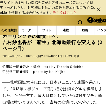
当サイトでは当社の提携先等がお客様のニーズ等について調
査・分析したり、お客様にお勧めの広告を表⽰する⽬的で Co
閉じ
okie を使⽤する場合があります。
詳しくはこちら
る
マイペ
web Sportiva (webスポルティーバ)
検索
メニュ
we
ー
その他競技の記事一覧
その他競技
冬季競技
カ
b
ジ
その他競技
モーター
フォト
連載
動画
イン
ス
カーリング界の新女王へ。
ポ
吉村紗也香が「新生」北海道銀行を変える (2
ル
ページ目)
テ
ィ
2019年02月12日 06:55 公開
2019年02月12日 12:24 更新
ー
バ
竹田聡一郎●取材・構成 text by Takeda Soichiro
甲斐啓二郎●撮影 photo by Kai Keijiro
――札幌国際大時代には、日本ジュニア３連覇を果たし
て、2013年世界ジュニア選手権では銅メダルを獲得しま
した。ただ一方で、最大目標としていた2014年ソチ五輪
出場は叶いませんでした。当時の心境はいかがでした