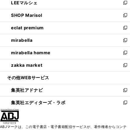
LEEマルシェ
く
で
ド
ィ
い
新
開
ウ
ン
ウ
し
SHOP Marisol
く
で
ド
ィ
い
新
開
ウ
ン
ウ
し
eclat premium
く
で
ド
ィ
い
新
開
ウ
ン
ウ
し
mirabella
く
で
ド
ィ
い
新
開
ウ
ン
ウ
し
mirabella homme
く
で
ド
ィ
い
新
開
ウ
ン
ウ
し
zakka market
く
で
ド
ィ
い
新
開
ウ
ン
ウ
し
その他WEBサービス
く
で
ド
ィ
い
開
ウ
ン
ウ
集英社アドナビ
く
で
ド
ィ
新
開
ウ
ン
し
集英社エディターズ・ラボ
く
で
ド
い
新
開
ウ
ウ
し
く
で
ィ
い
開
ン
ウ
ABJマークは、この電子書店・電子書籍配信サービスが、著作権者からコンテ
く
ド
ィ