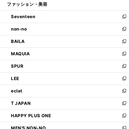
ファッション・美容
く
で
ド
ィ
開
ウ
ン
Seventeen
く
で
ド
新
開
ウ
し
non-no
く
で
い
新
開
ウ
し
BAILA
く
ィ
い
新
ン
ウ
し
MAQUIA
ド
ィ
い
新
ウ
ン
ウ
し
SPUR
で
ド
ィ
い
新
開
ウ
ン
ウ
し
LEE
く
で
ド
ィ
い
新
開
ウ
ン
ウ
し
eclat
く
で
ド
ィ
い
新
開
ウ
ン
ウ
し
T JAPAN
く
で
ド
ィ
い
新
開
ウ
ン
ウ
し
HAPPY PLUS ONE
く
で
ド
ィ
い
新
開
ウ
ン
ウ
し
MEN'S NON-NO
く
で
ド
ィ
い