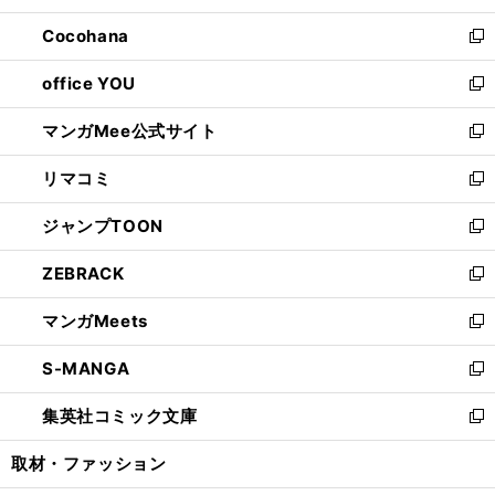
開
ウ
ン
し
Cocohana
く
で
ド
い
新
開
ウ
ウ
し
office YOU
く
で
ィ
い
新
開
ン
ウ
し
マンガMee公式サイト
く
ド
ィ
い
新
ウ
ン
ウ
し
リマコミ
で
ド
ィ
い
新
開
ウ
ン
ウ
し
ジャンプTOON
く
で
ド
ィ
い
新
開
ウ
ン
ウ
し
ZEBRACK
く
で
ド
ィ
い
新
開
ウ
ン
ウ
し
マンガMeets
く
で
ド
ィ
い
新
開
ウ
ン
ウ
し
S-MANGA
く
で
ド
ィ
い
新
開
ウ
ン
ウ
し
集英社コミック文庫
く
で
ド
ィ
い
新
開
ウ
ン
ウ
し
取材・ファッション
く
で
ド
ィ
い
開
ウ
ン
ウ