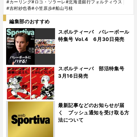
#カーリング
#ロコ・ソラーレ
#北海道銀行フォルティウス
#吉村紗也香
#小笠原歩
#船山弓枝
編集部のおすすめ
スポルティーバ バレーボール
特集号 Vol.4 6月30日発売
スポルティーバ 部活特集号
3月16日発売
最新記事などのお知らせが届
く プッシュ通知を受け取る方
法について