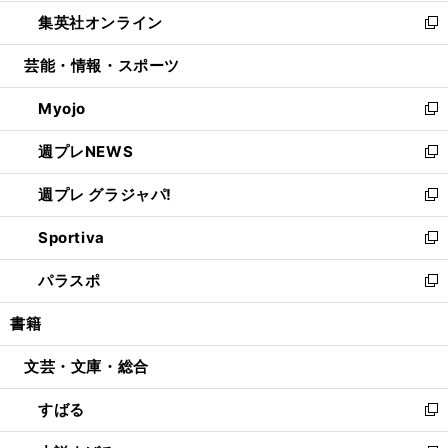
開
ウ
ン
ウ
し
集英社オンライン
く
で
ド
ィ
い
新
開
ウ
ン
ウ
し
芸能・情報・スポーツ
く
で
ド
ィ
い
開
ウ
ン
ウ
Myojo
く
で
ド
ィ
新
開
ウ
ン
し
週プレNEWS
く
で
ド
い
新
開
ウ
ウ
し
週プレ グラジャパ!
く
で
ィ
い
新
開
ン
ウ
し
Sportiva
く
ド
ィ
い
新
ウ
ン
ウ
し
パラスポ
で
ド
ィ
い
新
開
ウ
ン
ウ
し
書籍
く
で
ド
ィ
い
開
ウ
ン
ウ
文芸・文庫・総合
く
で
ド
ィ
開
ウ
ン
すばる
く
で
ド
新
開
ウ
し