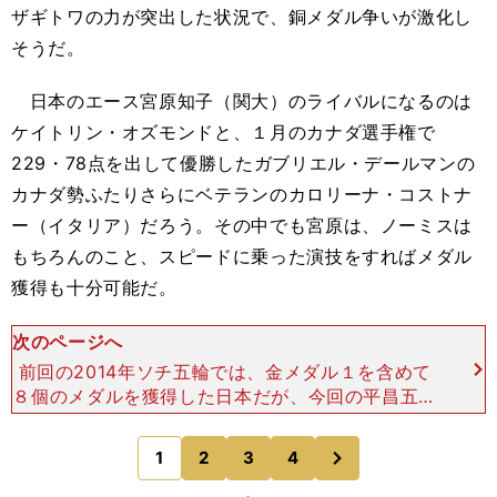
ザギトワの力が突出した状況で、銅メダル争いが激化し
そうだ。
日本のエース宮原知子（関大）のライバルになるのは
ケイトリン・オズモンドと、１月のカナダ選手権で
229・78点を出して優勝したガブリエル・デールマンの
カナダ勢ふたりさらにベテランのカロリーナ・コストナ
ー（イタリア）だろう。その中でも宮原は、ノーミスは
もちろんのこと、スピードに乗った演技をすればメダル
獲得も十分可能だ。
次のページへ
前回の2014年ソチ五輪では、金メダル１を含めて
８個のメダルを獲得した日本だが、今回の平昌五輪
はそれ以上のメダル獲得が期待されている。その原
動力となるのは、前回はメダル０に終わったスピー
次
1
2
3
4
のページへ
ドスケートでの