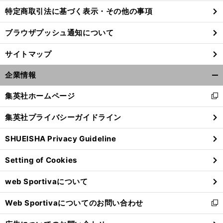
特定商取引法に基づく表示・その他の事項
ブラウザプッシュ通知について
。
日
」
前
へ
サイトマップ
企業情報
開
く/
集英社ホームページ
新
閉
し
じ
集英社プライバシーガイドライン
い
る
ウ
SHUEISHA Privacy Guideline
ィ
ン
Setting of Cookies
ド
ウ
web Sportivaについて
で
開
Web Sportivaについてのお問い合わせ
く
新
し