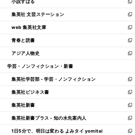
小説すばる
く
で
い
新
開
ウ
し
集英社 文芸ステーション
く
ィ
い
新
ン
ウ
し
web 集英社文庫
ド
ィ
い
新
ウ
ン
ウ
し
青春と読書
で
ド
ィ
い
新
開
ウ
ン
ウ
し
アジア人物史
く
で
ド
ィ
い
新
開
ウ
ン
ウ
し
学芸・ノンフィクション・新書
く
で
ド
ィ
い
開
ウ
ン
ウ
集英社学芸部 - 学芸・ノンフィクション
く
で
ド
ィ
新
開
ウ
ン
し
集英社ビジネス書
く
で
ド
い
新
開
ウ
ウ
し
集英社新書
く
で
ィ
い
新
開
ン
ウ
し
集英社新書プラス - 知の水先案内人
く
ド
ィ
い
新
ウ
ン
ウ
し
1日5分で、明日は変わる よみタイ yomitai
で
ド
ィ
い
新