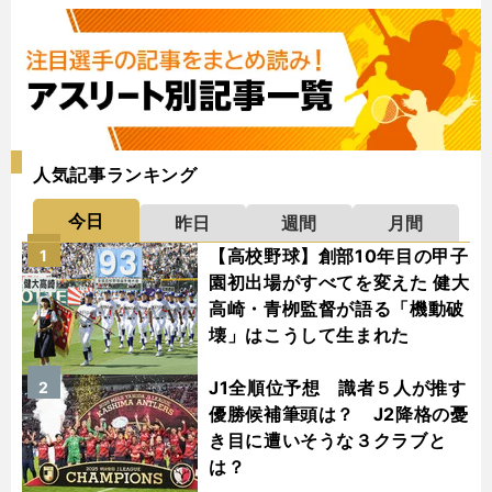
人気記事ランキング
今日
昨日
週間
月間
【高校野球】創部10年目の甲子
1
園初出場がすべてを変えた 健大
高崎・青栁監督が語る「機動破
壊」はこうして生まれた
J1全順位予想 識者５人が推す
2
優勝候補筆頭は？ J2降格の憂
き目に遭いそうな３クラブと
は？