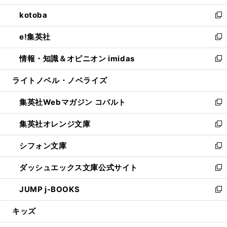
開
ウ
ン
ウ
し
kotoba
く
で
ド
ィ
い
新
開
ウ
ン
ウ
し
e!集英社
く
で
ド
ィ
い
新
開
ウ
ン
ウ
し
情報・知識＆オピニオン imidas
く
で
ド
ィ
い
新
開
ウ
ン
ウ
し
ライトノベル・ノベライズ
く
で
ド
ィ
い
開
ウ
ン
ウ
集英社Webマガジン コバルト
く
で
ド
ィ
新
開
ウ
ン
し
集英社オレンジ文庫
く
で
ド
い
新
開
ウ
ウ
し
シフォン文庫
く
で
ィ
い
新
開
ン
ウ
し
ダッシュエックス文庫公式サイト
く
ド
ィ
い
新
ウ
ン
ウ
し
JUMP j-BOOKS
で
ド
ィ
い
新
開
ウ
ン
ウ
し
キッズ
く
で
ド
ィ
い
開
ウ
ン
ウ