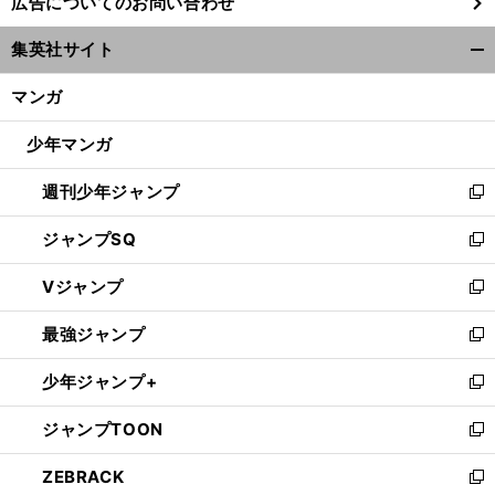
広告についてのお問い合わせ
い
ウ
集英社サイト
ィ
開
ン
く/
マンガ
ド
閉
ウ
じ
少年マンガ
で
る
開
週刊少年ジャンプ
く
新
し
ジャンプSQ
い
新
ウ
し
Vジャンプ
ィ
い
新
ン
ウ
し
最強ジャンプ
ド
ィ
い
新
ウ
ン
ウ
し
少年ジャンプ+
で
ド
ィ
い
新
開
ウ
ン
ウ
し
ジャンプTOON
く
で
ド
ィ
い
新
開
ウ
ン
ウ
し
ZEBRACK
く
で
ド
ィ
い
新