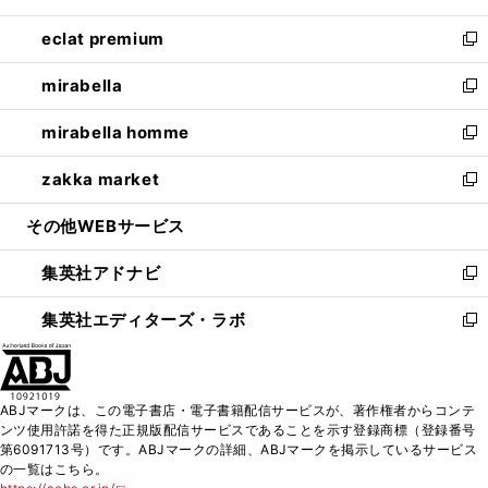
開
ウ
ン
ウ
し
eclat premium
く
で
ド
ィ
い
新
開
ウ
ン
ウ
し
mirabella
く
で
ド
ィ
い
新
開
ウ
ン
ウ
し
mirabella homme
く
で
ド
ィ
い
新
開
ウ
ン
ウ
し
zakka market
く
で
ド
ィ
い
新
開
ウ
ン
ウ
し
その他WEBサービス
く
で
ド
ィ
い
開
ウ
ン
ウ
集英社アドナビ
く
で
ド
ィ
新
開
ウ
ン
し
集英社エディターズ・ラボ
く
で
ド
い
新
開
ウ
ウ
し
く
で
ィ
い
開
ン
ウ
ABJマークは、この電子書店・電子書籍配信サービスが、著作権者からコンテ
く
ド
ィ
ンツ使用許諾を得た正規版配信サービスであることを示す登録商標（登録番号
ウ
ン
第6091713号）です。ABJマークの詳細、ABJマークを掲示しているサービス
で
ド
の一覧はこちら。
開
ウ