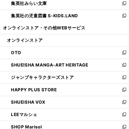
集英社みらい文庫
く
で
ド
ィ
新
開
ウ
ン
し
集英社の児童図書 S-KIDS.LAND
く
で
ド
い
新
開
ウ
ウ
し
オンラインストア・
その他WEBサービス
く
で
ィ
い
開
ン
ウ
オンラインストア
く
ド
ィ
ウ
ン
OTO
で
ド
新
開
ウ
し
SHUEISHA MANGA-ART HERITAGE
く
で
い
新
開
ウ
し
ジャンプキャラクターズストア
く
ィ
い
新
ン
ウ
し
HAPPY PLUS STORE
ド
ィ
い
新
ウ
ン
ウ
し
SHUEISHA VOX
で
ド
ィ
い
新
開
ウ
ン
ウ
し
LEEマルシェ
く
で
ド
ィ
い
新
開
ウ
ン
ウ
し
SHOP Marisol
く
で
ド
ィ
い
新