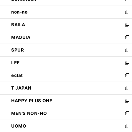
新
開
ウ
し
non-no
く
で
い
新
開
ウ
し
BAILA
く
ィ
い
新
ン
ウ
し
MAQUIA
ド
ィ
い
新
ウ
ン
ウ
し
SPUR
で
ド
ィ
い
新
開
ウ
ン
ウ
し
LEE
く
で
ド
ィ
い
新
開
ウ
ン
ウ
し
eclat
く
で
ド
ィ
い
新
開
ウ
ン
ウ
し
T JAPAN
く
で
ド
ィ
い
新
開
ウ
ン
ウ
し
HAPPY PLUS ONE
く
で
ド
ィ
い
新
開
ウ
ン
ウ
し
MEN'S NON-NO
く
で
ド
ィ
い
新
開
ウ
ン
ウ
し
UOMO
く
で
ド
ィ
い
新