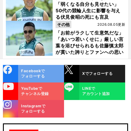
「弱くなる自分も見せたい」
50代の競輪人生に影響を与え
る伏見俊昭の死にも言及
その他
2026.08.05更新
「お前がラクして生意気だな」
「あいつ若いくせに」厳しい言
葉を浴びせられるも佐藤慎太郎
が貫いた誇りとファンへの思い
cebo
X
Facebookで
Xでフォローする
ok
フォローする
uTube
LINE
YouTubeで
LINEで
チャンネル登録
アカウント追加
stagra
Instagramで
m
フォローする