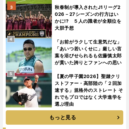
秋春制が導入されたJ1リーグ2
3
026－27シーズンの行方はい
かに!? ５人の識者が全順位を
大胆予想
4
「お前がラクして生意気だな」
「あいつ若いくせに」厳しい言
葉を浴びせられるも佐藤慎太郎
が貫いた誇りとファンへの思い
5
【夏の甲子園2026】聖隷クリ
ストファー・高部陸の「２回加
速する」規格外のストレート そ
れでもプロではなく大学進学を
選ぶ理由
もっと見る