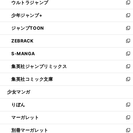
ウルトラジャンプ
く
で
ド
ィ
い
新
開
ウ
ン
ウ
し
少年ジャンプ+
く
で
ド
ィ
い
新
開
ウ
ン
ウ
し
ジャンプTOON
く
で
ド
ィ
い
新
開
ウ
ン
ウ
し
ZEBRACK
く
で
ド
ィ
い
新
開
ウ
ン
ウ
し
S-MANGA
く
で
ド
ィ
い
新
開
ウ
ン
ウ
し
集英社ジャンプリミックス
く
で
ド
ィ
い
新
開
ウ
ン
ウ
し
集英社コミック文庫
く
で
ド
ィ
い
新
開
ウ
ン
ウ
し
少女マンガ
く
で
ド
ィ
い
開
ウ
ン
ウ
りぼん
く
で
ド
ィ
新
開
ウ
ン
し
マーガレット
く
で
ド
い
新
開
ウ
ウ
し
別冊マーガレット
く
で
ィ
い
新