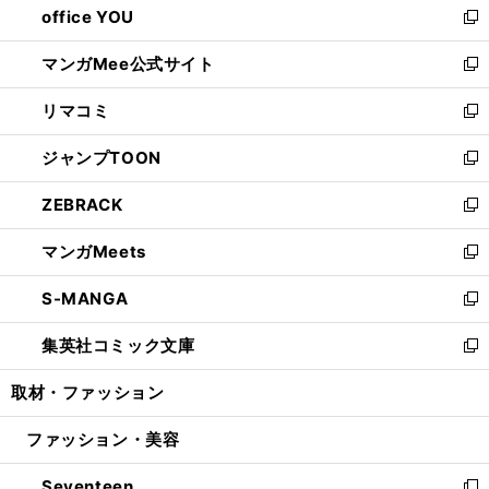
office YOU
く
で
ィ
い
新
開
ン
ウ
し
マンガMee公式サイト
く
ド
ィ
い
新
ウ
ン
ウ
し
リマコミ
で
ド
ィ
い
新
開
ウ
ン
ウ
し
ジャンプTOON
く
で
ド
ィ
い
新
開
ウ
ン
ウ
し
ZEBRACK
く
で
ド
ィ
い
新
開
ウ
ン
ウ
し
マンガMeets
く
で
ド
ィ
い
新
開
ウ
ン
ウ
し
S-MANGA
く
で
ド
ィ
い
新
開
ウ
ン
ウ
し
集英社コミック文庫
く
で
ド
ィ
い
新
開
ウ
ン
ウ
し
取材・ファッション
く
で
ド
ィ
い
開
ウ
ン
ウ
ファッション・美容
く
で
ド
ィ
開
ウ
ン
Seventeen
く
で
ド