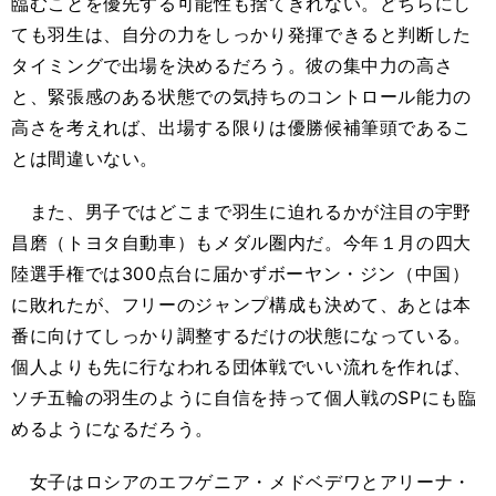
臨むことを優先する可能性も捨てきれない。どちらにし
ても羽生は、自分の力をしっかり発揮できると判断した
タイミングで出場を決めるだろう。彼の集中力の高さ
と、緊張感のある状態での気持ちのコントロール能力の
高さを考えれば、出場する限りは優勝候補筆頭であるこ
とは間違いない。
また、男子ではどこまで羽生に迫れるかが注目の宇野
昌磨（トヨタ自動車）もメダル圏内だ。今年１月の四大
陸選手権では300点台に届かずボーヤン・ジン（中国）
に敗れたが、フリーのジャンプ構成も決めて、あとは本
番に向けてしっかり調整するだけの状態になっている。
個人よりも先に行なわれる団体戦でいい流れを作れば、
ソチ五輪の羽生のように自信を持って個人戦のSPにも臨
めるようになるだろう。
女子はロシアのエフゲニア・メドベデワとアリーナ・