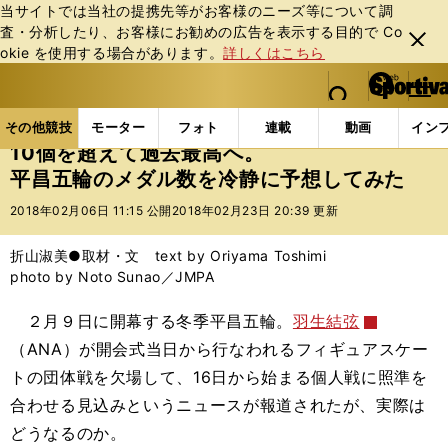
当サイトでは当社の提携先等がお客様のニーズ等について調
査・分析したり、お客様にお勧めの広告を表⽰する⽬的で Co
閉じ
okie を使⽤する場合があります。
詳しくはこちら
る
マイペ
web Sportiva (webスポルティーバ)
検索
メニュ
we
ー
その他競技の記事一覧
その他競技
冬季競技
1
b
ジ
その他競技
モーター
フォト
連載
動画
イン
ス
10個を超えて過去最高へ。
ポ
平昌五輪のメダル数を冷静に予想してみた
ル
テ
2018年02月06日 11:15 公開
2018年02月23日 20:39 更新
ィ
ー
折山淑美●取材・文 text by Oriyama Toshimi
バ
photo by Noto Sunao／JMPA
２月９日に開幕する冬季平昌五輪。
羽生結弦
（ANA）が開会式当日から行なわれるフィギュアスケー
トの団体戦を欠場して、16日から始まる個人戦に照準を
合わせる見込みというニュースが報道されたが、実際は
どうなるのか。