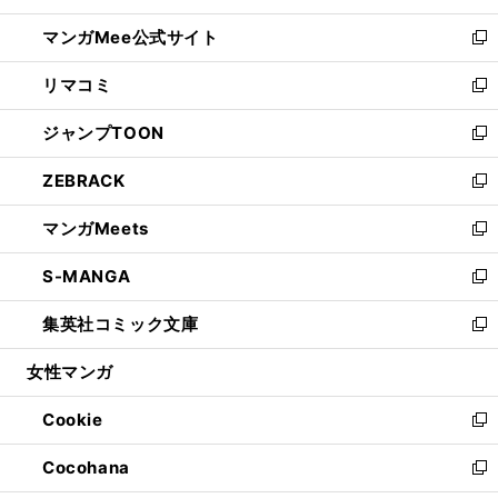
開
ン
ウ
し
マンガMee公式サイト
く
ド
ィ
い
新
ウ
ン
ウ
し
リマコミ
で
ド
ィ
い
新
開
ウ
ン
ウ
し
ジャンプTOON
く
で
ド
ィ
い
新
開
ウ
ン
ウ
し
ZEBRACK
く
で
ド
ィ
い
新
開
ウ
ン
ウ
し
マンガMeets
く
で
ド
ィ
い
新
開
ウ
ン
ウ
し
S-MANGA
く
で
ド
ィ
い
新
開
ウ
ン
ウ
し
集英社コミック文庫
く
で
ド
ィ
い
新
開
ウ
ン
ウ
し
女性マンガ
く
で
ド
ィ
い
開
ウ
ン
ウ
Cookie
く
で
ド
ィ
新
開
ウ
ン
し
Cocohana
く
で
ド
い
新
開
ウ
ウ
し