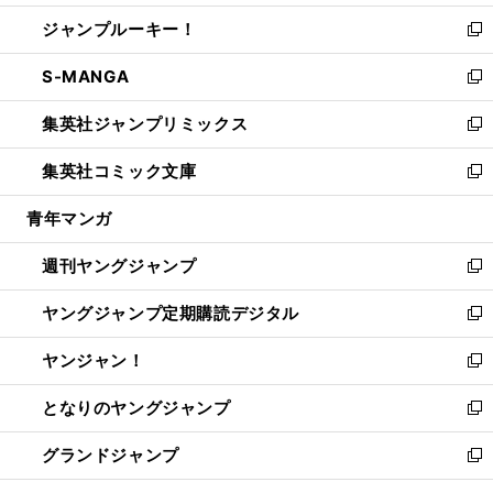
開
ウ
ン
ウ
し
ジャンプルーキー！
く
で
ド
ィ
い
新
開
ウ
ン
ウ
し
S-MANGA
く
で
ド
ィ
い
新
開
ウ
ン
ウ
し
集英社ジャンプリミックス
く
で
ド
ィ
い
新
開
ウ
ン
ウ
し
集英社コミック文庫
く
で
ド
ィ
い
新
開
ウ
ン
ウ
し
青年マンガ
く
で
ド
ィ
い
開
ウ
ン
ウ
週刊ヤングジャンプ
く
で
ド
ィ
新
開
ウ
ン
し
ヤングジャンプ定期購読デジタル
く
で
ド
い
新
開
ウ
ウ
し
ヤンジャン！
く
で
ィ
い
新
開
ン
ウ
し
となりのヤングジャンプ
く
ド
ィ
い
新
ウ
ン
ウ
し
グランドジャンプ
で
ド
ィ
い
新
開
ウ
ン
ウ
し