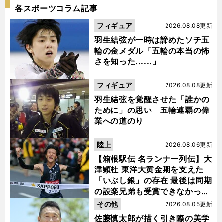
各スポーツコラム記事
フィギュア
2026.08.08更新
羽生結弦が一時は諦めたソチ五
輪の金メダル「五輪の本当の怖
さを知った......」
フィギュア
2026.08.08更新
羽生結弦を覚醒させた「誰かの
ために」の思い 五輪連覇の偉
業への道のり
陸上
2026.08.06更新
【箱根駅伝 名ランナー列伝】大
津顕杜 東洋大黄金期を支えた
「いぶし銀」の存在 最後は同期
の設楽兄弟も受賞できなかった
金栗杯に輝く
その他
2026.08.05更新
佐藤慎太郎が描く引き際の美学