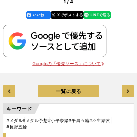
1 / 4
いいね
Xでポストする
LINEで送る
line
faceboo
x
k
Googleの「優先ソース」について
一覧に戻る
キーワード
#メダル
#メダル予想
#小平奈緒
#平昌五輪
#羽生結弦
#長野五輪