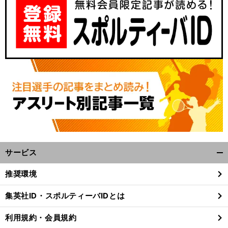
サービス
開
く/
推奨環境
閉
じ
集英社ID・スポルティーバIDとは
る
利用規約・会員規約