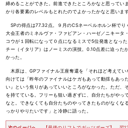
締めることができた。前進できたところかなと思ってい
かり各要素のレベルもとれたのでよかったかなと思いま
SPの得点は77.32点。９月のCSネーベルホルン杯で
大会王者のミネルヴァ・ファビアン・ハーゼ／ニキータ
コウが１回転になって０点になるミスで5位発進となっ
チー（イタリア）はノーミスの演技。0.10点差に迫っ
かった。
木原は、GPファイナル王座奪還を「それほど考えてい
向けては「昨年のファイナルはケガもあって動揺もあっ
い』という焦りがあっていいところがなかった。ただ、
を持てている。フリーも狙い過ぎずに、自分たちがやっ
なと。できなくても自分たちのやってきたものがなくな
っかりやりたいです」と冷静に語った。
？
.
嫌
次のページへ
【最後のリフトでガッツポーズ】 翌1