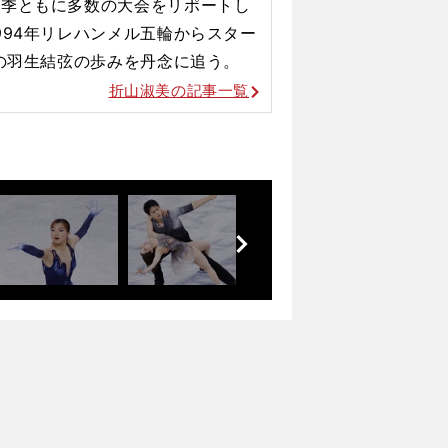
冬季ともに多数の大会をリポートし
994年リレハンメル五輪からスター
後の羽生結弦の歩みを丹念に追う。
折山淑美の記事一覧
前
へ