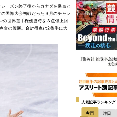
シーズン終了後からカナダを拠点と
季の国際大会初戦だった９月のチャレ
ンの世界選手権優勝時を３点強上回
10点台の優勝。合計得点は2番手に大
人気記事ランキング
今日
昨日