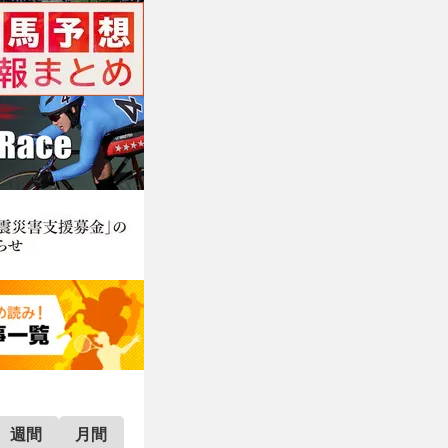
週間
月間