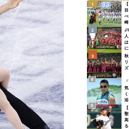
【
1
目
べ
崎
「
J
2
て
人
は
に
と
秋
3
リ
ズ
4
を
「
気
く
浴
5
太
【
ァ
聖
高
る