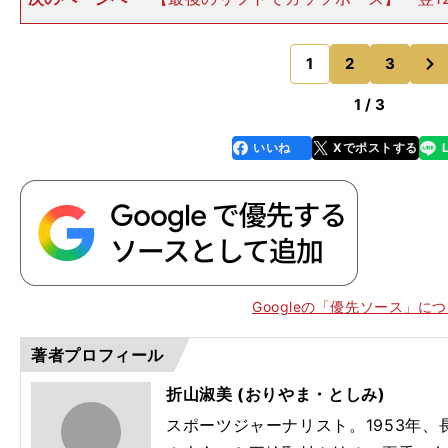
GP
V
ー。SPで大きなミスをしたハーゼ／ボロディンはうっぷ
な完璧な演技をし、自己ベストを更新して合計221.25
次
らにコンティ
1
2
3
のページへ
1 / 3
いいね
Xでポストする
line
faceboo
x
k
Googleの「優先ソース」に
著者プロフィール
折山淑美 (おりやま・としみ)
スポーツジャーナリスト。1953年、