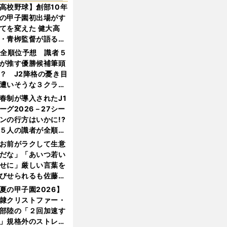
高校野球】創部10年
の甲子園初出場がす
てを変えた 健大高
・青栁監督が語る
機動破壊」はこうし
1全順位予想 識者５
生まれた
が推す優勝候補筆頭
？ J2降格の憂き目
遭いそうな３クラブ
は？
春制が導入されたJ1
ーグ2026－27シー
ンの行方はいかに!?
５人の識者が全順位
大胆予想
お前がラクして生意
だな」「あいつ若い
せに」厳しい言葉を
びせられるも佐藤慎
郎が貫いた誇りとフ
夏の甲子園2026】
ンへの思い
隷クリストファー・
部陸の「２回加速す
」規格外のストレー