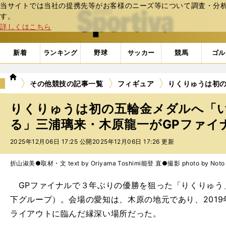
当サイトでは当社の提携先等がお客様のニーズ等について調査・分析し
web Sportiva (webスポルティーバ)
す。
詳しくはこちら
新着
ランキング
野球
サッカー
競馬
ゴル
we
その他競技の記事一覧
フィギュア
りくりゅうは初
b
ス
りくりゅうは初の五輪金メダルへ「
ポ
ル
る」三浦璃来・木原龍一がGPファイ
テ
2025年12月06日 17:25 公開
2025年12月06日 17:26 更新
ィ
ー
バ
折山淑美●取材・文 text by Oriyama Toshimi
能登 直●撮影 photo by Noto 
GPファイナルで３年ぶりの優勝を狙った「りくりゅう
下グループ）。会場の愛知は、木原の地元であり、201
ライアウトに臨んだ縁深い場所だった。