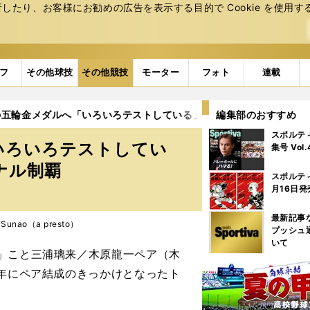
たり、お客様にお勧めの広告を表⽰する⽬的で Cookie を使⽤す
フ
その他球技
その他競技
モーター
フォト
連載
の五輪金メダルへ「いろいろテストしている」三浦璃来・木原龍一がG
編集部のおすすめ
スポルテ
いろいろテストしてい
集号 Vol
ナル制覇
スポルテ
月16日発
最新記事
Sunao（a presto）
プッシュ
いて
」こと三浦璃来／木原龍一ペア（木
9年にペア結成のきっかけとなったト