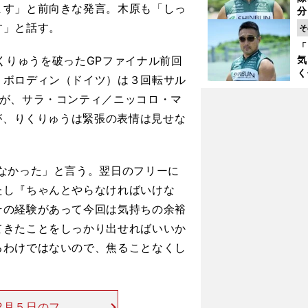
く
ます」と前向きな発言。木原も「しっ
分
代
す」と話す。
そ
与
「
も
りくりゅうを破ったGPファイナル前回
気
く
・ボロディン（ドイツ）は３回転サル
浴
たが、サラ・コンティ／ニッコロ・マ
太
ァ
たが、りくりゅうは緊張の表情は見せな
なかった」と言う。翌日のフリーに
たし『ちゃんとやらなければいけな
その経験があって今回は気持ちの余裕
てきたことをしっかり出せればいいか
るわけではないので、焦ることなくし
.
」
2月５日のフリ