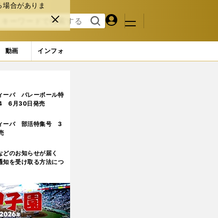
る場合がありま
マイペ
閉じ
検索
メニュ
ー
る
す
ジ
る
動画
インフォ
Pファイナル制覇
ィーバ バレーボール特
.4 6月30日発売
ィーバ 部活特集号 3
売
などのお知らせが届く
通知を受け取る方法につ