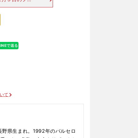
んを晴らすよう
点にしてきた。さ
LINEで送る
ついて
長野県生まれ。1992年のバルセロ