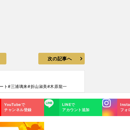
次の記事へ
ート
#三浦璃来
#折山淑美
#木原龍一
Instagra
LINE
YouTubeで
LINEで
Inst
m
チャンネル登録
アカウント追加
フォ