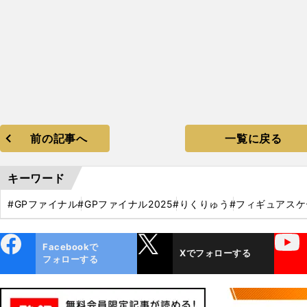
前の記事へ
一覧に戻る
キーワード
#GPファイナル
#GPファイナル2025
#りくりゅう
#フィギュアスケ
ebo
X
YouTube
Facebookで
Xでフォローする
ok
フォローする