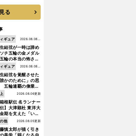
 それでもプロではな
大学進学を選ぶ理由
見る
事
ィギュア
2026.08.08更
生結弦が一時は諦め
新
ソチ五輪の金メダル
五輪の本当の怖さを
った......」
ィギュア
2026.08.08更
生結弦を覚醒させた
新
誰かのために」の思
 五輪連覇の偉業へ
道のり
上
2026.08.06更新
箱根駅伝 名ランナー
伝】大津顕杜 東洋大
金期を支えた「いぶ
銀」の存在 最後は同
の他
2026.08.05更新
の設楽兄弟も受賞で
藤慎太郎が描く引き
なかった金栗杯に輝
の美学「弱くなる自