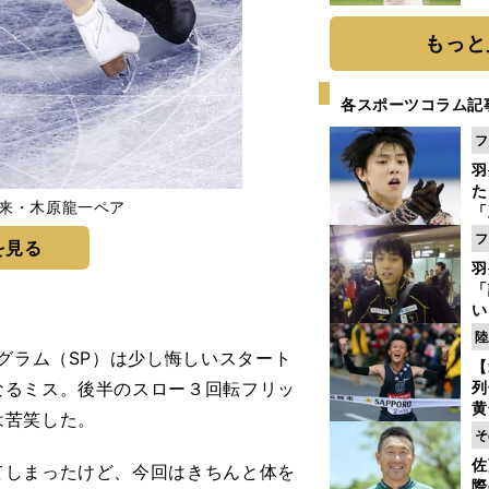
ト
く
もっと
各スポーツコラム記
フ
羽
た
璃来・木原龍一ペア
「
知
フ
を見る
羽
「
い
の
陸
グラム（SP）は少し悔しいスタート
【
なるミス。後半のスロー３回転フリッ
列
黄
は苦笑した。
し
そ
期
佐
しまったけど、今回はきちんと体を
き
際