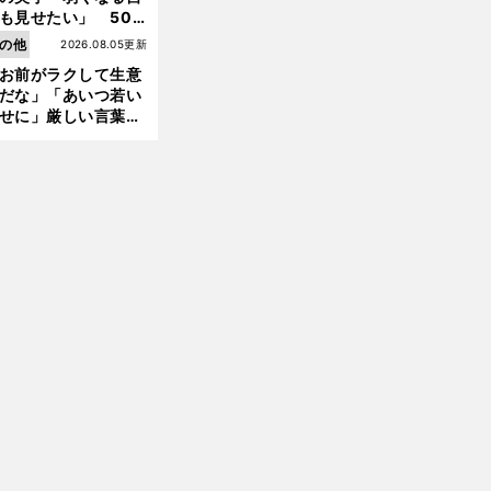
も見せたい」 50
の競輪人生に影響を
の他
2026.08.05更新
える伏見俊昭の死に
お前がラクして生意
言及
だな」「あいつ若い
せに」厳しい言葉を
びせられるも佐藤慎
郎が貫いた誇りとフ
ンへの思い
前