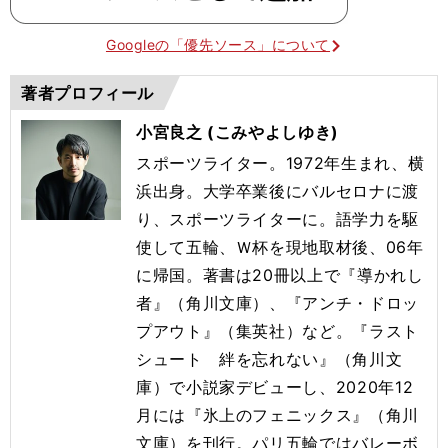
Googleの「優先ソース」について
著者プロフィール
小宮良之 (こみやよしゆき)
スポーツライター。1972年生まれ、横
浜出身。大学卒業後にバルセロナに渡
り、スポーツライターに。語学力を駆
使して五輪、Ｗ杯を現地取材後、06年
に帰国。著書は20冊以上で『導かれし
者』（角川文庫）、『アンチ・ドロッ
プアウト』（集英社）など。『ラスト
シュート 絆を忘れない』（角川文
庫）で小説家デビューし、2020年12
月には『氷上のフェニックス』（角川
文庫）を刊行。
パリ五輪ではバレーボ