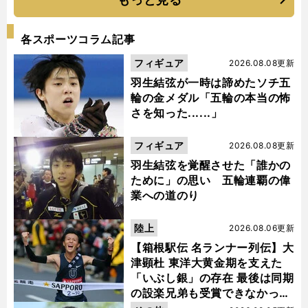
各スポーツコラム記事
フィギュア
2026.08.08更新
羽生結弦が一時は諦めたソチ五
輪の金メダル「五輪の本当の怖
さを知った......」
フィギュア
2026.08.08更新
羽生結弦を覚醒させた「誰かの
ために」の思い 五輪連覇の偉
業への道のり
陸上
2026.08.06更新
【箱根駅伝 名ランナー列伝】大
津顕杜 東洋大黄金期を支えた
「いぶし銀」の存在 最後は同期
の設楽兄弟も受賞できなかった