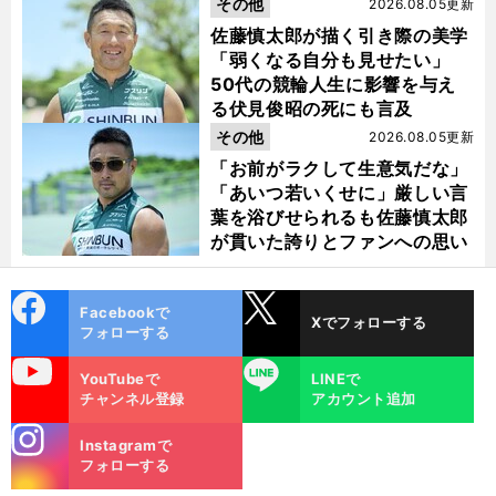
金栗杯に輝く
その他
2026.08.05更新
佐藤慎太郎が描く引き際の美学
「弱くなる自分も見せたい」
50代の競輪人生に影響を与え
る伏見俊昭の死にも言及
その他
2026.08.05更新
「お前がラクして生意気だな」
「あいつ若いくせに」厳しい言
葉を浴びせられるも佐藤慎太郎
が貫いた誇りとファンへの思い
cebo
X
Facebookで
Xでフォローする
ok
フォローする
uTube
LINE
YouTubeで
LINEで
チャンネル登録
アカウント追加
stagra
Instagramで
m
フォローする