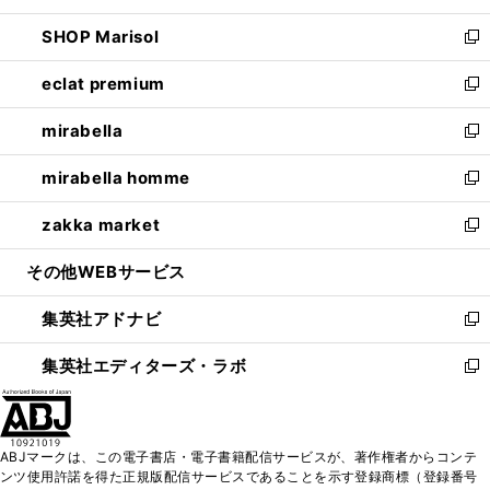
開
ウ
ン
ウ
し
SHOP Marisol
く
で
ド
ィ
い
新
開
ウ
ン
ウ
し
eclat premium
く
で
ド
ィ
い
新
開
ウ
ン
ウ
し
mirabella
く
で
ド
ィ
い
新
開
ウ
ン
ウ
し
mirabella homme
く
で
ド
ィ
い
新
開
ウ
ン
ウ
し
zakka market
く
で
ド
ィ
い
新
開
ウ
ン
ウ
し
その他WEBサービス
く
で
ド
ィ
い
開
ウ
ン
ウ
集英社アドナビ
く
で
ド
ィ
新
開
ウ
ン
し
集英社エディターズ・ラボ
く
で
ド
い
新
開
ウ
ウ
し
く
で
ィ
い
開
ン
ウ
ABJマークは、この電子書店・電子書籍配信サービスが、著作権者からコンテ
く
ド
ィ
ンツ使用許諾を得た正規版配信サービスであることを示す登録商標（登録番号
ウ
ン