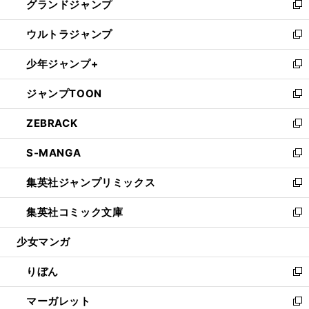
グランドジャンプ
で
ド
ィ
い
新
開
ウ
ン
ウ
し
ウルトラジャンプ
く
で
ド
ィ
い
新
開
ウ
ン
ウ
し
少年ジャンプ+
く
で
ド
ィ
い
新
開
ウ
ン
ウ
し
ジャンプTOON
く
で
ド
ィ
い
新
開
ウ
ン
ウ
し
ZEBRACK
く
で
ド
ィ
い
新
開
ウ
ン
ウ
し
S-MANGA
く
で
ド
ィ
い
新
開
ウ
ン
ウ
し
集英社ジャンプリミックス
く
で
ド
ィ
い
新
開
ウ
ン
ウ
し
集英社コミック文庫
く
で
ド
ィ
い
新
開
ウ
ン
ウ
し
少女マンガ
く
で
ド
ィ
い
開
ウ
ン
ウ
りぼん
く
で
ド
ィ
新
開
ウ
ン
し
マーガレット
く
で
ド
い
新