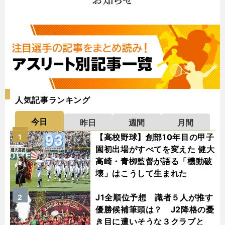
人気記事ランキング
今日
昨日
週間
月間
【高校野球】創部10年目の甲子
1
園初出場がすべてを変えた 健大
高崎・青栁監督が語る「機動破
壊」はこうして生まれた
J1全順位予想 識者５人が推す
2
優勝候補筆頭は？ J2降格の憂
き目に遭いそうな３クラブと