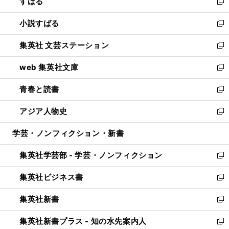
すばる
く
で
ド
新
開
ウ
し
小説すばる
く
で
い
新
開
ウ
し
集英社 文芸ステーション
く
ィ
い
新
ン
ウ
し
web 集英社文庫
ド
ィ
い
新
ウ
ン
ウ
し
青春と読書
で
ド
ィ
い
新
開
ウ
ン
ウ
し
アジア人物史
く
で
ド
ィ
い
新
開
ウ
ン
ウ
し
学芸・ノンフィクション・新書
く
で
ド
ィ
い
開
ウ
ン
ウ
集英社学芸部 - 学芸・ノンフィクション
く
で
ド
ィ
新
開
ウ
ン
し
集英社ビジネス書
く
で
ド
い
新
開
ウ
ウ
し
集英社新書
く
で
ィ
い
新
開
ン
ウ
し
集英社新書プラス - 知の水先案内人
く
ド
ィ
い
新