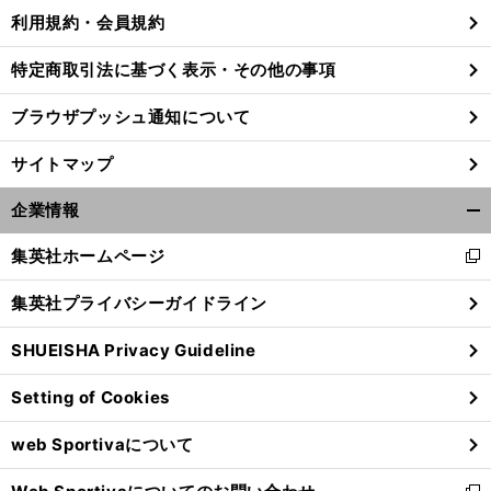
利用規約・会員規約
特定商取引法に基づく表示・その他の事項
ブラウザプッシュ通知について
サイトマップ
企業情報
開
く/
集英社ホームページ
新
閉
し
じ
集英社プライバシーガイドライン
い
る
ウ
SHUEISHA Privacy Guideline
ィ
ン
Setting of Cookies
ド
ウ
web Sportivaについて
で
開
く