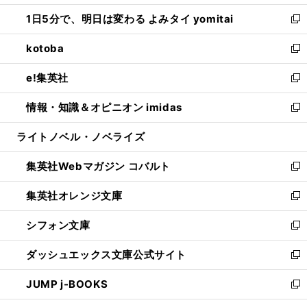
ウ
ン
ウ
し
1日5分で、明日は変わる よみタイ yomitai
で
ド
ィ
い
新
開
ウ
ン
ウ
し
kotoba
く
で
ド
ィ
い
新
開
ウ
ン
ウ
し
e!集英社
く
で
ド
ィ
い
新
開
ウ
ン
ウ
し
情報・知識＆オピニオン imidas
く
で
ド
ィ
い
新
開
ウ
ン
ウ
し
ライトノベル・ノベライズ
く
で
ド
ィ
い
開
ウ
ン
ウ
集英社Webマガジン コバルト
く
で
ド
ィ
新
開
ウ
ン
し
集英社オレンジ文庫
く
で
ド
い
新
開
ウ
ウ
し
シフォン文庫
く
で
ィ
い
新
開
ン
ウ
し
ダッシュエックス文庫公式サイト
く
ド
ィ
い
新
ウ
ン
ウ
し
JUMP j-BOOKS
で
ド
ィ
い
新
開
ウ
ン
ウ
し