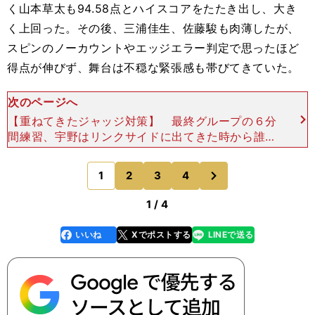
く山本草太も94.58点とハイスコアをたたき出し、大き
く上回った。その後、三浦佳生、佐藤駿も肉薄したが、
スピンのノーカウントやエッジエラー判定で思ったほど
得点が伸びず、舞台は不穏な緊張感も帯びてきていた。
次のページへ
【重ねてきたジャッジ対策】 最終グループの６分
間練習、宇野はリンクサイドに出てきた時から誰よ
りも体を動かしていた。短い距離のジョグを繰り返
し、止まっていない。そうやって、急速に体のスイ
次
1
2
3
4
のページへ
ッチをオンにし
1 / 4
いいね
Xでポストする
LINEで送る
line
faceboo
x
k