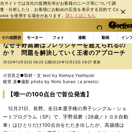
当サイトでは当社の提携先等がお客様のニーズ等について調
査・分析したり、お客様にお勧めの広告を表⽰する⽬的で Co
閉じ
okie を使⽤する場合があります。
詳しくはこちら
る
マイペ
web Sportiva (webスポルティーバ)
検索
メニュ
we
ー
その他競技の記事一覧
フィギュア
なぜ宇野昌磨は
b
ジ
その他競技
モーター
フォト
連載
動画
イン
ス
なぜ宇野昌磨はプレッシャーを超えられるの
ポ
か？ 問題を解決していく王者のアプローチ
ル
テ
2023年12月23日 09:25 公開
2023年12月23日 09:27 更新
ィ
ー
小宮良之●取材・文 text by Komiya Yoshiyuki
バ
能登 直●撮影 photo by Noto Sunao（a presto）
【唯一の100点台で首位発進】
12月21日、長野。全日本選手権の男子シングル・ショ
ートプログラム（SP）で、宇野昌磨（26歳／トヨタ自動
車）はひとりだけ100点台をたたき出したが、高揚感は