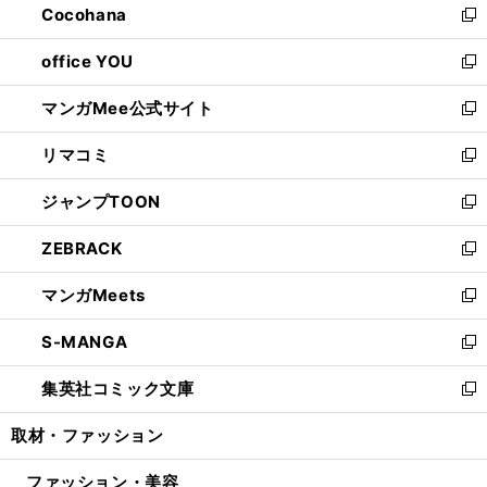
Cocohana
く
で
ド
い
新
開
ウ
ウ
し
office YOU
く
で
ィ
い
新
開
ン
ウ
し
マンガMee公式サイト
く
ド
ィ
い
新
ウ
ン
ウ
し
リマコミ
で
ド
ィ
い
新
開
ウ
ン
ウ
し
ジャンプTOON
く
で
ド
ィ
い
新
開
ウ
ン
ウ
し
ZEBRACK
く
で
ド
ィ
い
新
開
ウ
ン
ウ
し
マンガMeets
く
で
ド
ィ
い
新
開
ウ
ン
ウ
し
S-MANGA
く
で
ド
ィ
い
新
開
ウ
ン
ウ
し
集英社コミック文庫
く
で
ド
ィ
い
新
開
ウ
ン
ウ
し
取材・ファッション
く
で
ド
ィ
い
開
ウ
ン
ウ
ファッション・美容
く
で
ド
ィ