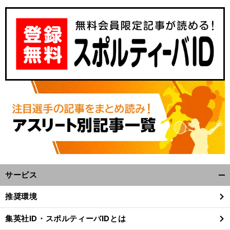
、
人
」
感
前
へ
サービス
開
く/
推奨環境
閉
じ
集英社ID・スポルティーバIDとは
る