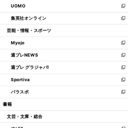
ン
ウ
し
UOMO
く
で
ド
ィ
い
新
開
ウ
ン
ウ
し
集英社オンライン
く
で
ド
ィ
い
新
開
ウ
ン
ウ
し
芸能・情報・スポーツ
く
で
ド
ィ
い
開
ウ
ン
ウ
Myojo
く
で
ド
ィ
新
開
ウ
ン
し
週プレNEWS
く
で
ド
い
新
開
ウ
ウ
し
週プレ グラジャパ!
く
で
ィ
い
新
開
ン
ウ
し
Sportiva
く
ド
ィ
い
新
ウ
ン
ウ
し
パラスポ
で
ド
ィ
い
新
開
ウ
ン
ウ
し
書籍
く
で
ド
ィ
い
開
ウ
ン
ウ
文芸・文庫・総合
く
で
ド
ィ
開
ウ
ン