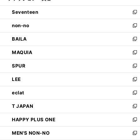
開
ウ
ン
Seventeen
く
で
ド
新
開
ウ
し
non-no
く
で
い
新
開
ウ
し
BAILA
く
ィ
い
新
ン
ウ
し
MAQUIA
ド
ィ
い
新
ウ
ン
ウ
し
SPUR
で
ド
ィ
い
新
開
ウ
ン
ウ
し
LEE
く
で
ド
ィ
い
新
開
ウ
ン
ウ
し
eclat
く
で
ド
ィ
い
新
開
ウ
ン
ウ
し
T JAPAN
く
で
ド
ィ
い
新
開
ウ
ン
ウ
し
HAPPY PLUS ONE
く
で
ド
ィ
い
新
開
ウ
ン
ウ
し
MEN'S NON-NO
く
で
ド
ィ
い
新
開
ウ