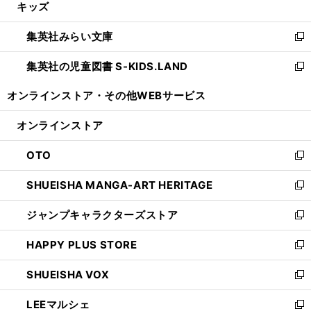
キッズ
く
で
ド
ィ
い
開
ウ
ン
ウ
集英社みらい文庫
く
で
ド
ィ
新
開
ウ
ン
し
集英社の児童図書 S-KIDS.LAND
く
で
ド
い
新
開
ウ
ウ
し
オンラインストア・
その他WEBサービス
く
で
ィ
い
開
ン
ウ
オンラインストア
く
ド
ィ
ウ
ン
OTO
で
ド
新
開
ウ
し
SHUEISHA MANGA-ART HERITAGE
く
で
い
新
開
ウ
し
ジャンプキャラクターズストア
く
ィ
い
新
ン
ウ
し
HAPPY PLUS STORE
ド
ィ
い
新
ウ
ン
ウ
し
SHUEISHA VOX
で
ド
ィ
い
新
開
ウ
ン
ウ
し
LEEマルシェ
く
で
ド
ィ
い
新