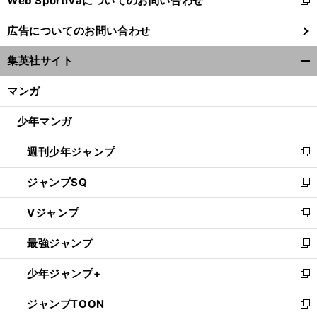
Web Sportivaについてのお問い合わせ
新
し
広告についてのお問い合わせ
い
ウ
集英社サイト
ィ
開
ン
く/
マンガ
ド
閉
ウ
じ
少年マンガ
で
る
開
週刊少年ジャンプ
く
新
し
ジャンプSQ
い
新
ウ
し
Vジャンプ
ィ
い
新
ン
ウ
し
最強ジャンプ
ド
ィ
い
新
ウ
ン
ウ
し
少年ジャンプ+
で
ド
ィ
い
新
開
ウ
ン
ウ
し
ジャンプTOON
く
で
ド
ィ
い
新