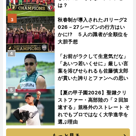
は？
秋春制が導入されたJ1リーグ2
3
026－27シーズンの行方はい
かに!? ５人の識者が全順位を
大胆予想
4
「お前がラクして生意気だな」
「あいつ若いくせに」厳しい言
葉を浴びせられるも佐藤慎太郎
が貫いた誇りとファンへの思い
5
【夏の甲子園2026】聖隷クリ
ストファー・高部陸の「２回加
速する」規格外のストレート そ
れでもプロではなく大学進学を
選ぶ理由
もっと見る