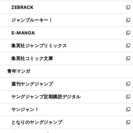
開
ウ
ン
ウ
し
ZEBRACK
く
で
ド
ィ
い
新
開
ウ
ン
ウ
し
ジャンプルーキー！
く
で
ド
ィ
い
新
開
ウ
ン
ウ
し
S-MANGA
く
で
ド
ィ
い
新
開
ウ
ン
ウ
し
集英社ジャンプリミックス
く
で
ド
ィ
い
新
開
ウ
ン
ウ
し
集英社コミック文庫
く
で
ド
ィ
い
新
開
ウ
ン
ウ
し
青年マンガ
く
で
ド
ィ
い
開
ウ
ン
ウ
週刊ヤングジャンプ
く
で
ド
ィ
新
開
ウ
ン
し
ヤングジャンプ定期購読デジタル
く
で
ド
い
新
開
ウ
ウ
し
ヤンジャン！
く
で
ィ
い
新
開
ン
ウ
し
となりのヤングジャンプ
く
ド
ィ
い
新
ウ
ン
ウ
し