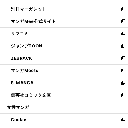
開
ウ
ウ
し
別冊マーガレット
く
で
ィ
い
新
開
ン
ウ
し
マンガMee公式サイト
く
ド
ィ
い
新
ウ
ン
ウ
し
リマコミ
で
ド
ィ
い
新
開
ウ
ン
ウ
し
ジャンプTOON
く
で
ド
ィ
い
新
開
ウ
ン
ウ
し
ZEBRACK
く
で
ド
ィ
い
新
開
ウ
ン
ウ
し
マンガMeets
く
で
ド
ィ
い
新
開
ウ
ン
ウ
し
S-MANGA
く
で
ド
ィ
い
新
開
ウ
ン
ウ
し
集英社コミック文庫
く
で
ド
ィ
い
新
開
ウ
ン
ウ
し
女性マンガ
く
で
ド
ィ
い
開
ウ
ン
ウ
Cookie
く
で
ド
ィ
新
開
ウ
ン
し