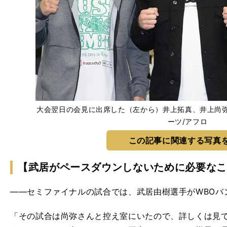
大会翌日の会見に出席した（左から）井上拓真、井上尚弥、武
ーツ/アフロ
この記事に関連する写真
【武居がペースダウンしないために必要なこ
――セミファイナルの試合では、武居由樹選手がWBOバ
「その試合は尚弥さんと控え室にいたので、詳しくは見