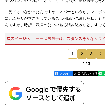
テンパンにやられた」とのことでしたが、浩樹選手もそ
「見てはいなかったんですが、スパーというか、マスボ
に、ふたりがマスをしているのは何回か見ましたね。も
んですが、時折、武居の勢いのある踏み込みなど、すご
次のページへ
――武居選手は、スタンスをかなりワ
があります。どういった効果、意図があるんでしょうか
シング時代のほうが狭かったですね。ボクシングに転向
次
ったのですが、重心を低
1
2
3
のページへ
1 / 3
いいね
Xでポストする
line
faceboo
x
k
、
？