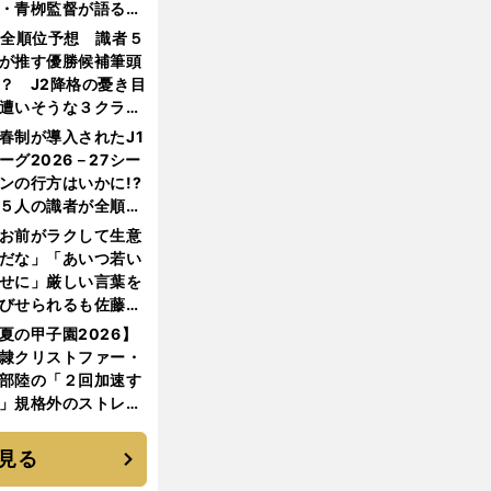
・青栁監督が語る
機動破壊」はこうし
1全順位予想 識者５
生まれた
が推す優勝候補筆頭
？ J2降格の憂き目
遭いそうな３クラブ
は？
春制が導入されたJ1
ーグ2026－27シー
ンの行方はいかに!?
５人の識者が全順位
大胆予想
お前がラクして生意
だな」「あいつ若い
せに」厳しい言葉を
びせられるも佐藤慎
郎が貫いた誇りとフ
夏の甲子園2026】
ンへの思い
隷クリストファー・
部陸の「２回加速す
」規格外のストレー
 それでもプロではな
大学進学を選ぶ理由
見る