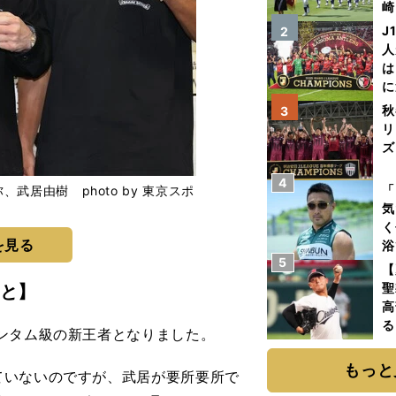
崎
「
J
2
て
人
は
に
と
秋
3
リ
ズ
4
を
「
居由樹 photo by 東京スポ
気
く
を見る
浴
5
太
【
ァ
聖
と】
高
る
ンタム級の新王者となりました。
ト
く
もっと
ていないのですが、武居が要所要所で