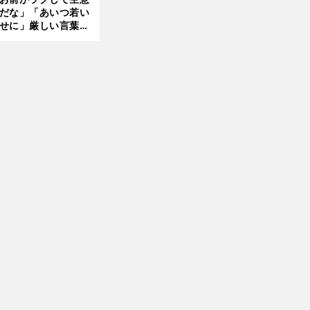
言及
だな」「あいつ若い
せに」厳しい言葉を
びせられるも佐藤慎
郎が貫いた誇りとフ
ンへの思い
前
へ