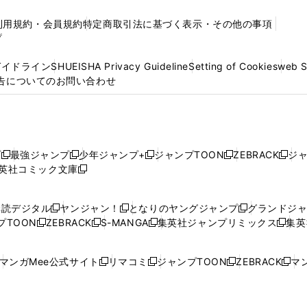
利用規約・会員規約
特定商取引法に基づく表示・その他の事項
プ
ガイドライン
SHUEISHA Privacy Guideline
Setting of Cookies
web 
告についてのお問い合わせ
プ
最強ジャンプ
少年ジャンプ+
ジャンプTOON
ZEBRACK
ジ
新
新
新
新
新
英社コミック文庫
し
新
し
し
し
し
い
い
し
い
い
い
ウ
ウ
い
ウ
ウ
ウ
購読デジタル
ヤンジャン！
となりのヤングジャンプ
グランドジ
新
新
新
ィ
ィ
ウ
ィ
ィ
ィ
プTOON
ZEBRACK
S-MANGA
集英社ジャンプリミックス
集英
新
し
新
し
新
し
新
ン
ン
ィ
ン
ン
ン
し
い
し
い
し
い
し
ド
ド
ン
ド
ド
ド
い
ウ
い
ウ
い
ウ
い
ウ
ウ
ド
ウ
ウ
ウ
マンガMee公式サイト
リマコミ
ジャンプTOON
ZEBRACK
マン
新
新
新
新
ウ
ィ
ウ
ィ
ウ
ィ
ウ
で
で
ウ
で
で
で
し
し
し
し
し
ィ
ン
ィ
ン
ィ
ン
ィ
開
開
で
開
開
開
い
い
い
い
い
ン
ド
ン
ド
ン
ド
ン
く
く
開
く
く
く