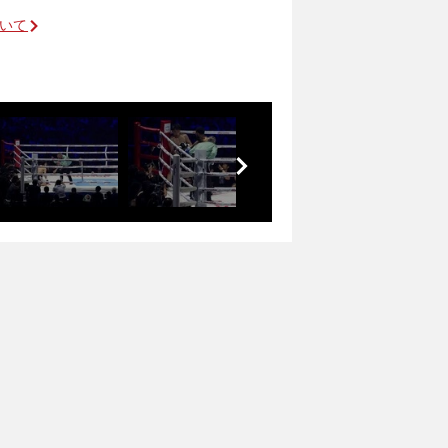
ついて
前
へ