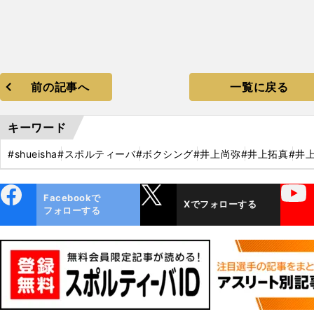
前の記事へ
一覧に戻る
キーワード
#shueisha
#スポルティーバ
#ボクシング
#井上尚弥
#井上拓真
#井
ebo
X
YouTube
Facebookで
Xでフォローする
ok
フォローする