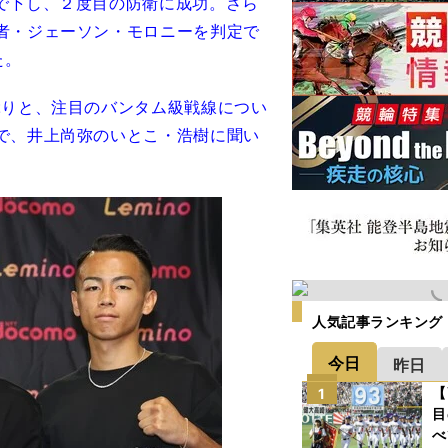
で下し、２度目の防衛に成功。さら
者・ジェーソン・モロニーを判定で
た。
ぶりと、注目のバンタム級戦線につい
で、井上尚弥のいとこ・浩樹に聞い
人気記事ランキング
今日
昨日
【
1
目
べ