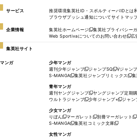
サービス
推奨環境
集英社ID・スポルティーバIDとは
ブラウザプッシュ通知について
サイトマッ
企業情報
集英社ホームページ
集英社プライバシー
新
Web Sportivaについてのお問い合わせ
広
し
新
い
し
集英社サイト
ウ
い
ィ
ウ
マンガ
少年マンガ
ン
ィ
週刊少年ジャンプ
ジャンプSQ
Vジャン
ド
ン
新
新
S-MANGA
集英社ジャンプリミックス
集
ウ
ド
新
し
し
新
で
ウ
し
い
い
し
青年マンガ
開
で
い
ウ
ウ
い
週刊ヤングジャンプ
ヤングジャンプ定期
新
く
開
ウ
ィ
ィ
ウ
ウルトラジャンプ
少年ジャンプ+
ジャン
新
し
新
く
ィ
ン
ン
ィ
し
い
し
ン
ド
ド
ン
少女マンガ
い
ウ
い
ド
ウ
ウ
ド
りぼん
マーガレット
別冊マーガレット
新
新
新
ウ
ィ
ウ
ウ
で
で
ウ
S-MANGA
集英社コミック文庫
し
新
し
新
ィ
ン
ィ
で
開
開
で
い
し
い
し
ン
ド
ン
女性マンガ
開
く
く
開