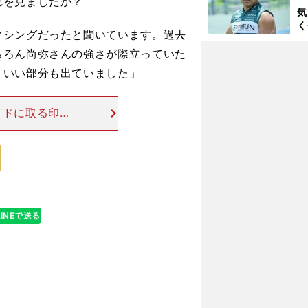
れを見ましたか？
も
気
く
クシングだったと聞いています。過去
浴
太
ちろん尚弥さんの強さが際立っていた
ァ
くいい部分も出ていました」
イドに取る印象
？「キックボク
してから広くな
LINEで送る
自身の今後についても語った