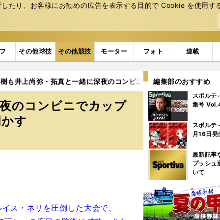
たり、お客様にお勧めの広告を表⽰する⽬的で Cookie を使⽤す
フ
その他球技
その他競技
モーター
フォト
連載
浩樹も井上尚弥・拓真と一緒に深夜のコンビニでカップラーメン 
編集部のおすすめ
スポルテ
深夜のコンビニでカップ
集号 Vol
明かす
スポルテ
月16日発
最新記事
プッシュ
いて
イス・ネリを圧倒した大会で、