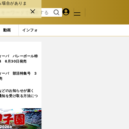
る場合がありま
マイペ
閉じ
検索
メニュ
ー
る
す
ジ
る
動画
インフォ
東京ドーム大会の裏側を明かす
ィーバ バレーボール特
.4 6月30日発売
ィーバ 部活特集号 3
売
などのお知らせが届く
通知を受け取る方法につ