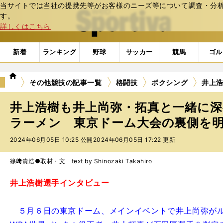
当サイトでは当社の提携先等がお客様のニーズ等について調査・分析し
web Sportiva (webスポルティーバ)
す。
詳しくはこちら
新着
ランキング
野球
サッカー
競馬
ゴル
we
その他競技の記事一覧
格闘技
ボクシング
井上
b
ス
井上浩樹も井上尚弥・拓真と一緒に
ポ
ル
ラーメン 東京ドーム大会の裏側を
テ
2024年06月05日 10:25 公開
2024年06月05日 17:22 更新
ィ
ー
バ
篠﨑貴浩●取材・文 text by Shinozaki Takahiro
井上浩樹選手インタビュー
５月６日の東京ドーム、メインイベントで井上尚弥がル