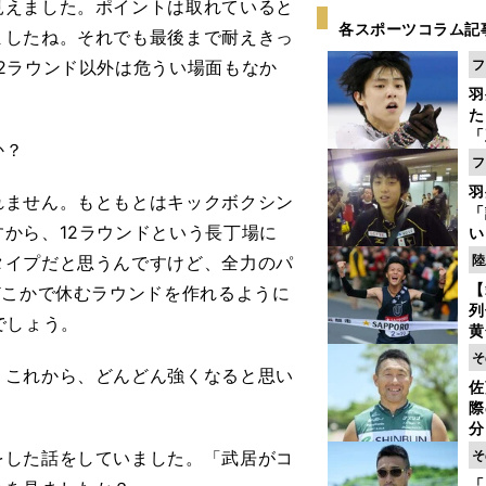
見えました。ポイントは取れていると
各スポーツコラム記
ましたね。それでも最後まで耐えきっ
2ラウンド以外は危うい場面もなか
フ
羽
た
「
か？
知
フ
羽
れません。もともとはキックボクシン
「
から、12ラウンドという長丁場に
い
の
タイプだと思うんですけど、全力のパ
陸
【
どこかで休むラウンドを作れるように
列
でしょう。
黄
し
そ
期
。これから、どんどん強くなると思い
佐
き
際
く
分
代
をした話をしていました。「武居がコ
そ
与
「