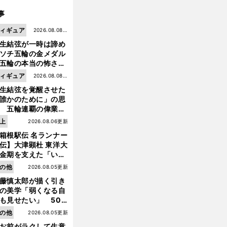
事
ィギュア
2026.08.08更
生結弦が一時は諦め
新
ソチ五輪の金メダル
五輪の本当の怖さを
った......」
ィギュア
2026.08.08更
生結弦を覚醒させた
新
誰かのために」の思
 五輪連覇の偉業へ
道のり
上
2026.08.06更新
箱根駅伝 名ランナー
伝】大津顕杜 東洋大
金期を支えた「いぶ
銀」の存在 最後は同
の他
2026.08.05更新
の設楽兄弟も受賞で
藤慎太郎が描く引き
なかった金栗杯に輝
の美学「弱くなる自
も見せたい」 50
の競輪人生に影響を
の他
2026.08.05更新
える伏見俊昭の死に
お前がラクして生意