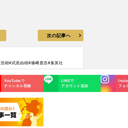
次の記事へ
上浩樹
#武居由樹
#篠﨑貴浩
#集英社
Instagra
LINE
YouTubeで
LINEで
Inst
m
チャンネル登録
アカウント追加
フォ