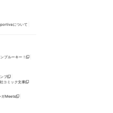
Sportivaについて
ャンプルーキー！
新
し
い
ウ
ャンプ
新
ィ
社コミック文庫
し
新
ン
い
し
ド
ウ
い
ウ
ガMeets
新
ィ
ウ
で
し
ン
ィ
開
い
ド
ン
く