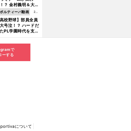
8.0
！？ 金村義明＆大塚
6更
二が語る歴代監督エ
ポルティーバ動画
202
新
ソード
高校野球】部員全員
6.0
大号泣！？ ハードだ
8.0
たPL学園時代を支え
6更
ものとは
新
agramで
ローする
Sportivaについて