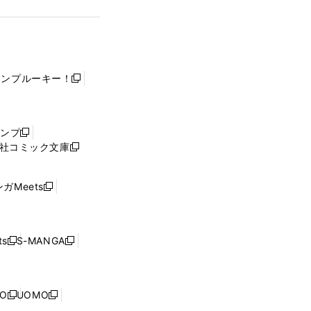
ャンプルーキー！
新
し
い
ウ
ャンプ
新
ィ
社コミック文庫
し
新
ン
い
し
ド
ウ
い
ウ
ガMeets
新
ィ
ウ
で
し
ン
ィ
開
い
ド
ン
く
ウ
ウ
ド
s
S-MANGA
新
新
ィ
で
ウ
し
し
ン
開
で
い
い
ド
く
開
ウ
ウ
ウ
NO
UOMO
く
新
新
ィ
ィ
で