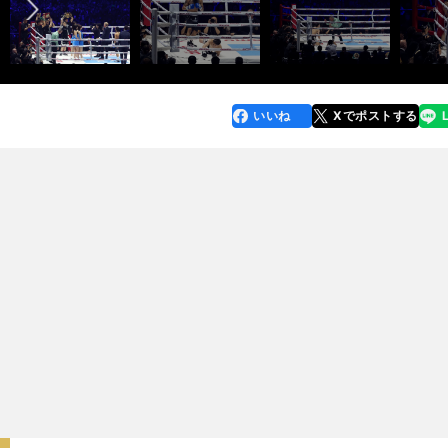
いいね
Xでポストする
line
faceboo
x
k