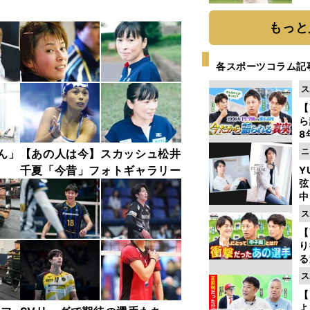
ト
く
もっと
各スポーツコラム記
ス
【
ら
8
最
ニ
ん」
【あの人は今】スカッシュ松井
き
千夏「今昔」フォトギャラリー
Y
弦
中
ス
【
り
る
学
ス
け
【
よ