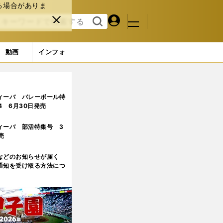
る場合がありま
マイペ
閉じ
検索
メニュ
ー
る
す
ジ
る
動画
インフォ
ィーバ バレーボール特
.4 6月30日発売
ィーバ 部活特集号 3
売
などのお知らせが届く
通知を受け取る方法につ