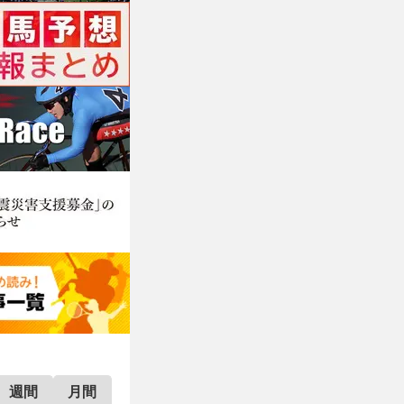
週間
月間