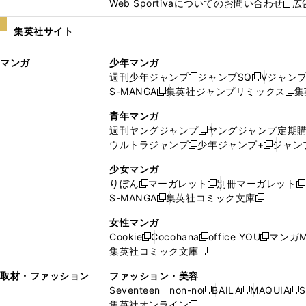
Web Sportivaについてのお問い合わせ
広
し
新
い
し
集英社サイト
ウ
い
ィ
ウ
マンガ
少年マンガ
ン
ィ
週刊少年ジャンプ
ジャンプSQ
Vジャン
ド
ン
新
新
S-MANGA
集英社ジャンプリミックス
集
ウ
ド
新
し
し
新
で
ウ
し
い
い
し
青年マンガ
開
で
い
ウ
ウ
い
週刊ヤングジャンプ
ヤングジャンプ定期
新
く
開
ウ
ィ
ィ
ウ
ウルトラジャンプ
少年ジャンプ+
ジャン
新
し
新
く
ィ
ン
ン
ィ
し
い
し
ン
ド
ド
ン
少女マンガ
い
ウ
い
ド
ウ
ウ
ド
りぼん
マーガレット
別冊マーガレット
新
新
新
ウ
ィ
ウ
ウ
で
で
ウ
S-MANGA
集英社コミック文庫
し
新
し
新
ィ
ン
ィ
で
開
開
で
い
し
い
し
ン
ド
ン
女性マンガ
開
く
く
開
ウ
い
ウ
い
ド
ウ
ド
Cookie
Cocohana
office YOU
マンガM
く
く
新
新
新
ィ
ウ
ィ
ウ
ウ
で
ウ
集英社コミック文庫
し
新
し
し
ン
ィ
ン
ィ
で
開
で
い
し
い
い
ド
ン
ド
ン
取材・ファッション
ファッション・美容
開
く
開
ウ
い
ウ
ウ
ウ
ド
ウ
ド
Seventeen
non-no
BAILA
MAQUIA
S
く
く
新
新
新
新
ィ
ウ
ィ
ィ
で
ウ
で
ウ
集英社オンライン