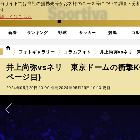
当サイトでは当社の提携先等がお客様のニーズ等について調査・分析し
web Sportiva (webスポルティーバ)
す。
詳しくはこちら
新着
ランキング
野球
サッカー
競馬
ゴル
we
フォトギャラリー
コラムフォト
井上尚弥vsネリ 
b
ス
井上尚弥vsネリ 東京ドームの衝撃K
ポ
ル
ページ目)
テ
2024年05月29日 10:00 公開
2024年05月29日 10:10 更新
ィ
ー
バ
次へ