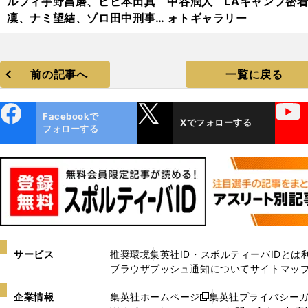
ルフィ宇野昌磨、ビビ本田真
中谷潤人 LAキャンプ密
凜、ナミ望結、ゾロ田中刑事...
ォトギャラリー
『ワンピース・オン・アイス』
2024・フォトギャラリー
前の記事へ
一覧に戻る
ebo
X
YouTube
Facebookで
Xでフォローする
ok
フォローする
サービス
推奨環境
集英社ID・スポルティーバIDとは
ブラウザプッシュ通知について
サイトマッ
企業情報
集英社ホームページ
集英社プライバシー
新