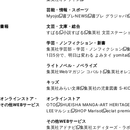
し
新
し
し
し
ン
ィ
ン
ン
開
で
開
で
い
し
い
い
い
ド
ン
ド
ド
芸能・情報・スポーツ
く
開
く
開
ウ
い
ウ
ウ
ウ
ウ
ド
ウ
ウ
Myojo
週プレNEWS
週プレ グラジャパ!
く
く
新
新
新
ィ
ウ
ィ
ィ
ィ
で
ウ
で
で
し
し
ン
ィ
ン
ン
ン
書籍
文芸・文庫・総合
開
で
開
開
い
い
ド
ン
ド
ド
ド
すばる
小説すばる
集英社 文芸ステーシ
く
開
く
く
新
新
ウ
ウ
ウ
ド
ウ
ウ
ウ
く
し
し
ィ
ィ
学芸・ノンフィクション・新書
で
ウ
で
で
で
い
い
ン
ン
集英社学芸部 - 学芸・ノンフィクション
開
で
開
開
開
新
ウ
ウ
ド
ド
1日5分で、明日は変わる よみタイ yomitai
く
開
く
く
く
し
新
ィ
ィ
ウ
ウ
く
い
ン
ン
ライトノベル・ノベライズ
で
で
ウ
ド
ド
集英社Webマガジン コバルト
集英社オレ
開
開
新
ィ
ウ
ウ
く
く
し
ン
キッズ
で
で
い
ド
集英社みらい文庫
集英社の児童図書 S-KID
開
開
新
ウ
ウ
く
く
し
ィ
オンラインストア・
オンラインストア
で
い
ン
その他WEBサービス
OTO
SHUEISHA MANGA-ART HERITAGE
開
新
ウ
ド
LEEマルシェ
SHOP Marisol
eclat prem
く
し
新
新
ィ
ウ
い
し
し
ン
その他WEBサービス
で
ウ
い
い
ド
集英社アドナビ
集英社エディターズ・ラ
開
新