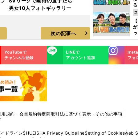
着フ
SVリーグで期待の選手たち
る
男女10人フォトギャラリー
光
ス
ピ
【
が
っ
次の記事へ
た
Instagra
LINE
YouTubeで
LINEで
Inst
m
チャンネル登録
アカウント追加
フォ
利用規約・会員規約
特定商取引法に基づく表示・その他の事項
プ
ガイドライン
SHUEISHA Privacy Guideline
Setting of Cookies
web 