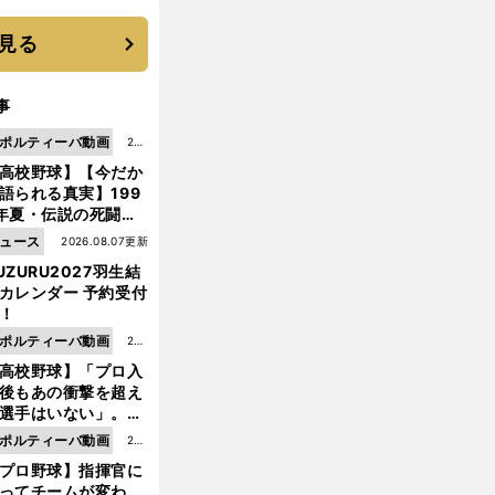
 それでもプロではな
大学進学を選ぶ理由
見る
事
ポルティーバ動画
202
高校野球】【今だか
6.0
語られる真実】199
8.0
年夏・伝説の死闘の
7更
中にPL学園に何が起
ュース
2026.08.07更新
新
ていた！？
UZURU2027羽生結
カレンダー 予約受付
！
ポルティーバ動画
202
高校野球】「プロ入
6.0
後もあの衝撃を超え
8.0
選手はいない」。PL
6更
園トリオが衝撃を受
ポルティーバ動画
202
新
た選手
プロ野球】指揮官に
6.0
ってチームが変わ