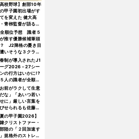
高校野球】創部10年
の甲子園初出場がす
てを変えた 健大高
・青栁監督が語る
機動破壊」はこうし
1全順位予想 識者５
生まれた
が推す優勝候補筆頭
？ J2降格の憂き目
遭いそうな３クラブ
は？
春制が導入されたJ1
ーグ2026－27シー
ンの行方はいかに!?
５人の識者が全順位
大胆予想
お前がラクして生意
だな」「あいつ若い
せに」厳しい言葉を
びせられるも佐藤慎
郎が貫いた誇りとフ
夏の甲子園2026】
ンへの思い
隷クリストファー・
部陸の「２回加速す
」規格外のストレー