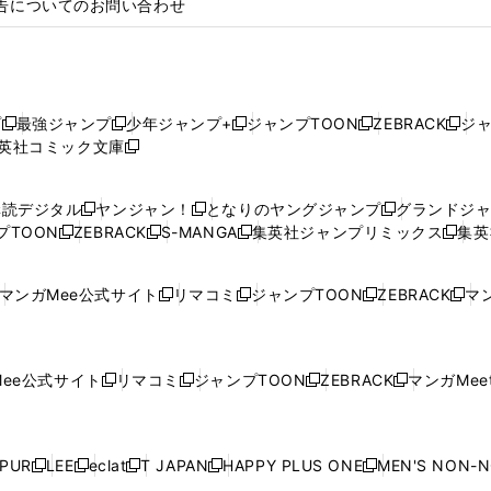
告についてのお問い合わせ
プ
最強ジャンプ
少年ジャンプ+
ジャンプTOON
ZEBRACK
ジ
新
新
新
新
新
英社コミック文庫
し
新
し
し
し
し
い
い
し
い
い
い
ウ
ウ
い
ウ
ウ
ウ
購読デジタル
ヤンジャン！
となりのヤングジャンプ
グランドジ
新
新
新
ィ
ィ
ウ
ィ
ィ
ィ
プTOON
ZEBRACK
S-MANGA
集英社ジャンプリミックス
集英
新
し
新
し
新
し
新
ン
ン
ィ
ン
ン
ン
し
い
し
い
し
い
し
ド
ド
ン
ド
ド
ド
い
ウ
い
ウ
い
ウ
い
ウ
ウ
ド
ウ
ウ
ウ
マンガMee公式サイト
リマコミ
ジャンプTOON
ZEBRACK
マン
新
新
新
新
ウ
ィ
ウ
ィ
ウ
ィ
ウ
で
で
ウ
で
で
で
し
し
し
し
し
ィ
ン
ィ
ン
ィ
ン
ィ
開
開
で
開
開
開
い
い
い
い
い
ン
ド
ン
ド
ン
ド
ン
く
く
開
く
く
く
ウ
ウ
ウ
ウ
ウ
ド
ウ
ド
ウ
ド
ウ
ド
ee公式サイト
リマコミ
ジャンプTOON
ZEBRACK
マンガMeet
く
新
新
新
新
ィ
ィ
ィ
ィ
ィ
ウ
で
ウ
で
ウ
で
ウ
し
し
し
し
ン
ン
ン
ン
ン
で
開
で
開
で
開
で
い
い
い
い
ド
ド
ド
ド
ド
開
く
開
く
開
く
開
ウ
ウ
ウ
ウ
ウ
ウ
ウ
ウ
ウ
PUR
LEE
eclat
T JAPAN
HAPPY PLUS ONE
MEN'S NON-
く
く
く
く
新
新
新
新
新
ィ
ィ
ィ
ィ
で
で
で
で
で