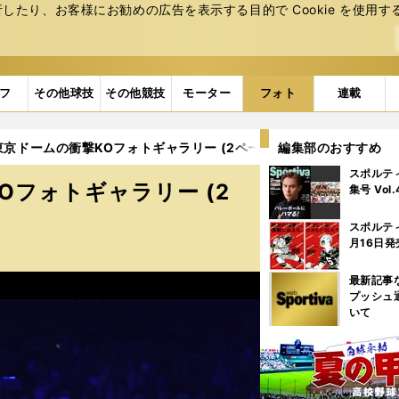
たり、お客様にお勧めの広告を表⽰する⽬的で Cookie を使⽤す
フ
その他球技
その他競技
モーター
フォト
連載
東京ドームの衝撃KOフォトギャラリー (2ページ目)
編集部のおすすめ
スポルテ
Oフォトギャラリー (2
集号 Vol
スポルテ
月16日発
最新記事
プッシュ
いて