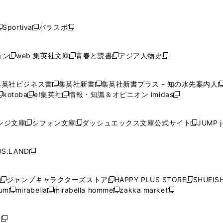
し
し
し
し
し
ン
ン
ン
ン
開
開
開
開
開
い
い
い
い
い
ド
ド
ド
ド
く
く
く
く
く
ウ
ウ
ウ
ウ
ウ
ウ
ウ
ウ
ウ
Sportiva
パラスポ
新
新
ィ
ィ
ィ
ィ
ィ
で
で
で
で
し
し
し
ン
ン
ン
ン
ン
開
開
開
開
い
い
い
ド
ド
ド
ド
ド
ョン
web 集英社文庫
青春と読書
アジア人物史
く
く
く
く
新
新
新
新
ウ
ウ
ウ
ウ
ウ
ウ
ウ
ウ
し
し
し
し
ィ
ィ
ィ
で
で
で
で
で
い
い
い
い
ン
ン
ン
集英社ビジネス書
集英社新書
集英社新書プラス - 知の水先案内人
開
開
開
開
開
新
新
新
ウ
ウ
ウ
ウ
ド
ド
ド
kotoba
e!集英社
情報・知識＆オピニオン imidas
く
く
く
く
く
新
し
新
し
新
ィ
ィ
ィ
ィ
ウ
ウ
ウ
し
し
い
し
い
し
ン
ン
ン
ン
で
で
で
い
い
ウ
い
ウ
い
ド
ド
ド
ド
ンジ文庫
シフォン文庫
ダッシュエックス文庫公式サイト
JUMP 
開
開
開
新
新
新
ウ
ウ
ィ
ウ
ィ
ウ
ウ
ウ
ウ
ウ
く
く
く
し
し
し
ィ
ィ
ン
ィ
ン
ィ
で
で
で
で
い
い
い
ン
ン
ド
ン
ド
ン
S.LAND
開
開
開
開
新
ウ
ウ
ウ
ド
ド
ウ
ド
ウ
ド
く
く
く
く
し
ィ
ィ
ィ
ウ
ウ
で
ウ
で
ウ
い
ン
ン
ン
ジャンプキャラクターズストア
HAPPY PLUS STORE
SHUEIS
で
で
開
で
開
で
新
新
新
ウ
ド
ド
ド
ium
mirabella
mirabella homme
zakka market
開
開
く
開
く
開
し
新
新
新
し
新
し
ィ
ウ
ウ
ウ
く
く
く
く
い
し
し
い
し
し
い
ン
で
で
で
ウ
い
い
ウ
い
い
ウ
ド
ボ
開
開
開
新