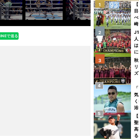
【
1
目
べ
崎
「
J
2
LINEで送る
て
人
は
に
と
秋
3
リ
ズ
4
を
「
気
く
浴
5
太
【
ァ
聖
高
る