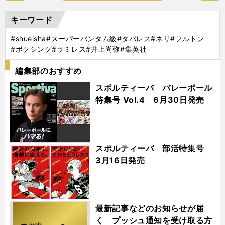
キーワード
#shueisha
#スーパーバンタム級
#タパレス
#ネリ
#フルトン
#ボクシング
#ラミレス
#井上尚弥
#集英社
編集部のおすすめ
スポルティーバ バレーボール
特集号 Vol.4 6月30日発売
スポルティーバ 部活特集号
3月16日発売
最新記事などのお知らせが届
く プッシュ通知を受け取る方