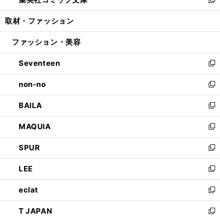
ド
ィ
い
新
開
ウ
ン
ウ
し
取材・ファッション
く
で
ド
ィ
い
開
ウ
ン
ウ
ファッション・美容
く
で
ド
ィ
開
ウ
ン
Seventeen
く
で
ド
新
開
ウ
し
non-no
く
で
い
新
開
ウ
し
BAILA
く
ィ
い
新
ン
ウ
し
MAQUIA
ド
ィ
い
新
ウ
ン
ウ
し
SPUR
で
ド
ィ
い
新
開
ウ
ン
ウ
し
LEE
く
で
ド
ィ
い
新
開
ウ
ン
ウ
し
eclat
く
で
ド
ィ
い
新
開
ウ
ン
ウ
し
T JAPAN
く
で
ド
ィ
い
新