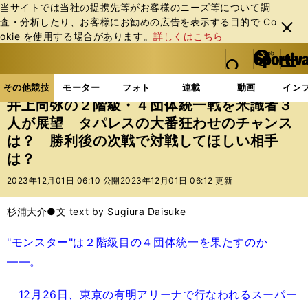
当サイトでは当社の提携先等がお客様のニーズ等について調
査・分析したり、お客様にお勧めの広告を表⽰する⽬的で Co
閉じ
okie を使⽤する場合があります。
詳しくはこちら
る
マイペ
web Sportiva (webスポルティーバ)
検索
メニュ
we
ー
その他競技の記事一覧
格闘技
ボクシング
井上
b
ジ
その他競技
モーター
フォト
連載
動画
イン
ス
井上尚弥の２階級・４団体統一戦を米識者３
ポ
人が展望 タパレスの大番狂わせのチャンス
ル
は？ 勝利後の次戦で対戦してほしい相手
テ
ィ
は？
ー
2023年12月01日 06:10 公開
2023年12月01日 06:12 更新
バ
杉浦大介●文 text by Sugiura Daisuke
"モンスター"は２階級目の４団体統一を果たすのか
――。
12月26日、東京の有明アリーナで行なわれるスーパー