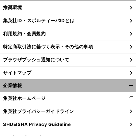
く/
推奨環境
閉
じ
集英社ID・スポルティーバIDとは
る
利用規約・会員規約
特定商取引法に基づく表示・その他の事項
ブラウザプッシュ通知について
サイトマップ
企業情報
開
く/
集英社ホームページ
新
閉
し
じ
集英社プライバシーガイドライン
い
る
ウ
SHUEISHA Privacy Guideline
ィ
ン