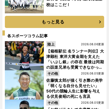
校はここだ！
もっと見る
各スポーツコラム記事
陸上
2026.08.06更新
【箱根駅伝 名ランナー列伝】大
津顕杜 東洋大黄金期を支えた
「いぶし銀」の存在 最後は同期
の設楽兄弟も受賞できなかった
金栗杯に輝く
その他
2026.08.05更新
佐藤慎太郎が描く引き際の美学
「弱くなる自分も見せたい」
50代の競輪人生に影響を与え
る伏見俊昭の死にも言及
その他
2026.08.05更新