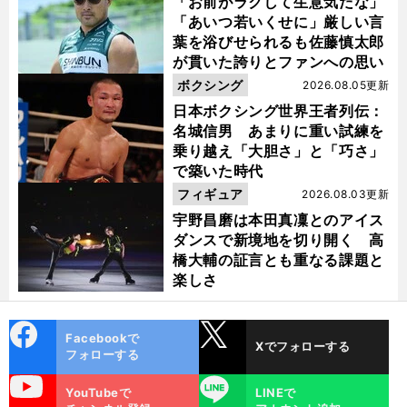
「お前がラクして生意気だな」
「あいつ若いくせに」厳しい言
葉を浴びせられるも佐藤慎太郎
が貫いた誇りとファンへの思い
ボクシング
2026.08.05更新
日本ボクシング世界王者列伝：
名城信男 あまりに重い試練を
乗り越え「大胆さ」と「巧さ」
で築いた時代
フィギュア
2026.08.03更新
宇野昌磨は本田真凜とのアイス
ダンスで新境地を切り開く 高
橋大輔の証言とも重なる課題と
楽しさ
ち
」
こ
前
cebo
X
Facebookで
へ
Xでフォローする
ok
フォローする
uTube
LINE
YouTubeで
LINEで