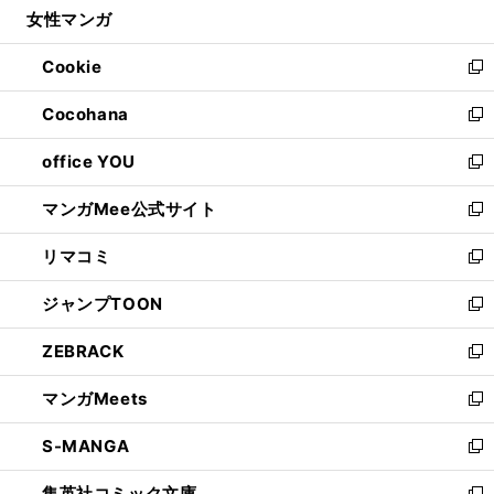
女性マンガ
く
で
ド
ィ
い
開
ウ
ン
ウ
Cookie
く
で
ド
ィ
新
開
ウ
ン
し
Cocohana
く
で
ド
い
新
開
ウ
ウ
し
office YOU
く
で
ィ
い
新
開
ン
ウ
し
マンガMee公式サイト
く
ド
ィ
い
新
ウ
ン
ウ
し
リマコミ
で
ド
ィ
い
新
開
ウ
ン
ウ
し
ジャンプTOON
く
で
ド
ィ
い
新
開
ウ
ン
ウ
し
ZEBRACK
く
で
ド
ィ
い
新
開
ウ
ン
ウ
し
マンガMeets
く
で
ド
ィ
い
新
開
ウ
ン
ウ
し
S-MANGA
く
で
ド
ィ
い
新
開
ウ
ン
ウ
し
集英社コミック文庫
く
で