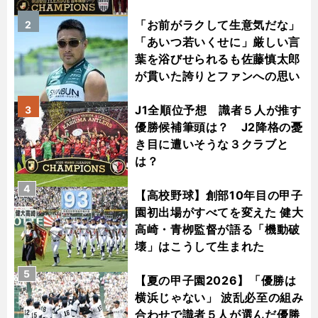
「お前がラクして生意気だな」
2
「あいつ若いくせに」厳しい言
葉を浴びせられるも佐藤慎太郎
が貫いた誇りとファンへの思い
J1全順位予想 識者５人が推す
3
優勝候補筆頭は？ J2降格の憂
き目に遭いそうな３クラブと
は？
4
【高校野球】創部10年目の甲子
園初出場がすべてを変えた 健大
高崎・青栁監督が語る「機動破
壊」はこうして生まれた
5
【夏の甲子園2026】「優勝は
横浜じゃない」 波乱必至の組み
合わせで識者５人が選んだ優勝