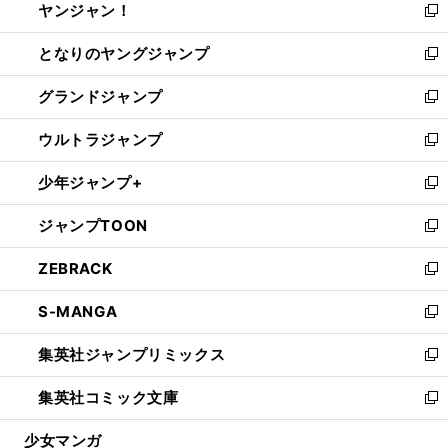
ヤンジャン！
く
で
ィ
い
新
開
ン
ウ
し
となりのヤングジャンプ
く
ド
ィ
い
新
ウ
ン
ウ
し
グランドジャンプ
で
ド
ィ
い
新
開
ウ
ン
ウ
し
ウルトラジャンプ
く
で
ド
ィ
い
新
開
ウ
ン
ウ
し
少年ジャンプ+
く
で
ド
ィ
い
新
開
ウ
ン
ウ
し
ジャンプTOON
く
で
ド
ィ
い
新
開
ウ
ン
ウ
し
ZEBRACK
く
で
ド
ィ
い
新
開
ウ
ン
ウ
し
S-MANGA
く
で
ド
ィ
い
新
開
ウ
ン
ウ
し
集英社ジャンプリミックス
く
で
ド
ィ
い
新
開
ウ
ン
ウ
し
集英社コミック文庫
く
で
ド
ィ
い
新
開
ウ
ン
ウ
し
少女マンガ
く
で
ド
ィ
い