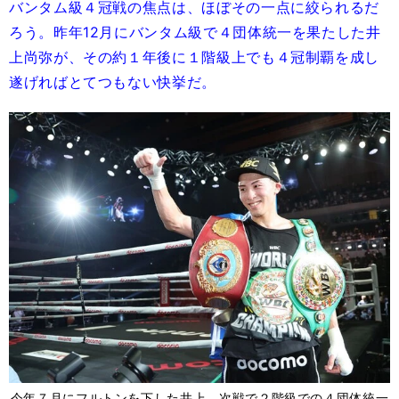
バンタム級４冠戦の焦点は、ほぼその一点に絞られるだ
ろう。昨年12月にバンタム級で４団体統一を果たした井
上尚弥が、その約１年後に１階級上でも４冠制覇を成し
遂げればとてつもない快挙だ。
今年７月にフルトンを下した井上。次戦で２階級での４団体統一