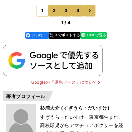
は"アンチ・クライマックス"に感じてしまう。た
だ、この試合（４団体統一戦）が行なわれることの
次
1
2
3
4
のページへ
意味は理解している
1 / 4
いいね
Xでポストする
LINEで送る
line
faceboo
x
k
Googleの「優先ソース」について
著者プロフィール
杉浦大介 (すぎうら・だいすけ)
すぎうら・だいすけ 東京都生まれ。
高校球児からアマチュアボクサーを経