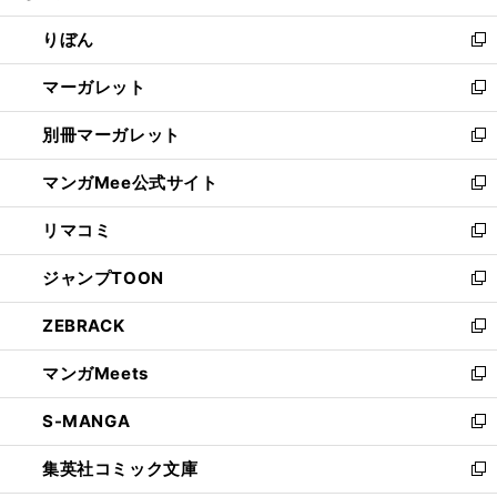
開
ウ
ン
ウ
りぼん
く
で
ド
ィ
新
開
ウ
ン
し
マーガレット
く
で
ド
い
新
開
ウ
ウ
し
別冊マーガレット
く
で
ィ
い
新
開
ン
ウ
し
マンガMee公式サイト
く
ド
ィ
い
新
ウ
ン
ウ
し
リマコミ
で
ド
ィ
い
新
開
ウ
ン
ウ
し
ジャンプTOON
く
で
ド
ィ
い
新
開
ウ
ン
ウ
し
ZEBRACK
く
で
ド
ィ
い
新
開
ウ
ン
ウ
し
マンガMeets
く
で
ド
ィ
い
新
開
ウ
ン
ウ
し
S-MANGA
く
で
ド
ィ
い
新
開
ウ
ン
ウ
し
集英社コミック文庫
く
で
ド
ィ
い
新
開
ウ
ン
ウ
し