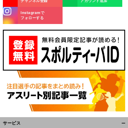
チャンネル登録
アカウント追加
stagra
Instagramで
m
フォローする
サービス
開