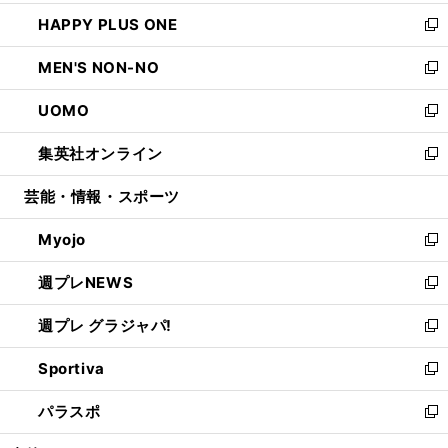
開
ウ
ン
ウ
し
HAPPY PLUS ONE
く
で
ド
ィ
い
新
開
ウ
ン
ウ
し
MEN'S NON-NO
く
で
ド
ィ
い
新
開
ウ
ン
ウ
し
UOMO
く
で
ド
ィ
い
新
開
ウ
ン
ウ
し
集英社オンライン
く
で
ド
ィ
い
新
開
ウ
ン
ウ
し
芸能・情報・スポーツ
く
で
ド
ィ
い
開
ウ
ン
ウ
Myojo
く
で
ド
ィ
新
開
ウ
ン
し
週プレNEWS
く
で
ド
い
新
開
ウ
ウ
し
週プレ グラジャパ!
く
で
ィ
い
新
開
ン
ウ
し
Sportiva
く
ド
ィ
い
新
ウ
ン
ウ
し
パラスポ
で
ド
ィ
い
新
開
ウ
ン
ウ
し