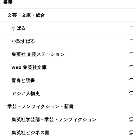
書籍
く
で
ド
ィ
い
開
ウ
ン
ウ
文芸・文庫・総合
く
で
ド
ィ
開
ウ
ン
すばる
く
で
ド
新
開
ウ
し
小説すばる
く
で
い
新
開
ウ
し
集英社 文芸ステーション
く
ィ
い
新
ン
ウ
し
web 集英社文庫
ド
ィ
い
新
ウ
ン
ウ
し
青春と読書
で
ド
ィ
い
新
開
ウ
ン
ウ
し
アジア人物史
く
で
ド
ィ
い
新
開
ウ
ン
ウ
し
学芸・ノンフィクション・新書
く
で
ド
ィ
い
開
ウ
ン
ウ
集英社学芸部 - 学芸・ノンフィクション
く
で
ド
ィ
新
開
ウ
ン
し
集英社ビジネス書
く
で
ド
い
新