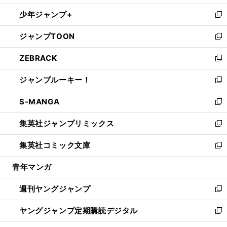
ウ
ン
ウ
し
少年ジャンプ+
で
ド
ィ
い
新
開
ウ
ン
ウ
し
ジャンプTOON
く
で
ド
ィ
い
新
開
ウ
ン
ウ
し
ZEBRACK
く
で
ド
ィ
い
新
開
ウ
ン
ウ
し
ジャンプルーキー！
く
で
ド
ィ
い
新
開
ウ
ン
ウ
し
S-MANGA
く
で
ド
ィ
い
新
開
ウ
ン
ウ
し
集英社ジャンプリミックス
く
で
ド
ィ
い
新
開
ウ
ン
ウ
し
集英社コミック文庫
く
で
ド
ィ
い
新
開
ウ
ン
ウ
し
青年マンガ
く
で
ド
ィ
い
開
ウ
ン
ウ
週刊ヤングジャンプ
く
で
ド
ィ
新
開
ウ
ン
し
ヤングジャンプ定期購読デジタル
く
で
ド
い
新
開
ウ
ウ
し