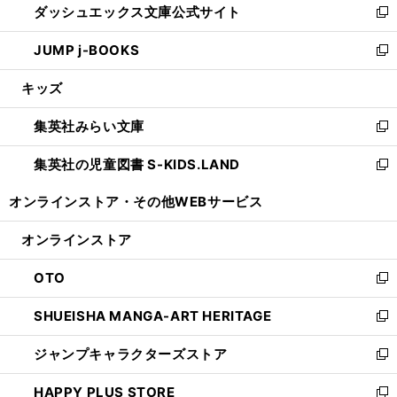
ダッシュエックス文庫公式サイト
く
ド
ィ
い
新
ウ
ン
ウ
し
JUMP j-BOOKS
で
ド
ィ
い
新
開
ウ
ン
ウ
し
キッズ
く
で
ド
ィ
い
開
ウ
ン
ウ
集英社みらい文庫
く
で
ド
ィ
新
開
ウ
ン
し
集英社の児童図書 S-KIDS.LAND
く
で
ド
い
新
開
ウ
ウ
し
オンラインストア・
その他WEBサービス
く
で
ィ
い
開
ン
ウ
オンラインストア
く
ド
ィ
ウ
ン
OTO
で
ド
新
開
ウ
し
SHUEISHA MANGA-ART HERITAGE
く
で
い
新
開
ウ
し
ジャンプキャラクターズストア
く
ィ
い
新
ン
ウ
し
HAPPY PLUS STORE
ド
ィ
い
新