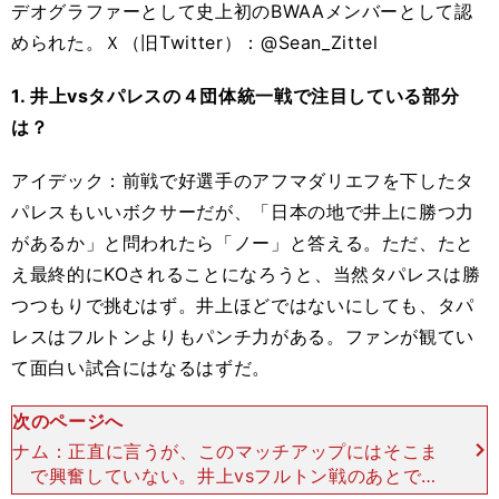
デオグラファーとして史上初のBWAAメンバーとして認
められた。Ｘ（旧Twitter）：@Sean_Zittel
1. 井上vsタパレスの４団体統一戦で注目している部分
は？
アイデック：前戦で好選手のアフマダリエフを下したタ
パレスもいいボクサーだが、「日本の地で井上に勝つ力
があるか」と問われたら「ノー」と答える。ただ、たと
え最終的にKOされることになろうと、当然タパレスは勝
つつもりで挑むはず。井上ほどではないにしても、タパ
レスはフルトンよりもパンチ力がある。ファンが観てい
て面白い試合にはなるはずだ。
次のページへ
ナム：正直に言うが、このマッチアップにはそこま
で興奮していない。井上vsフルトン戦のあとで