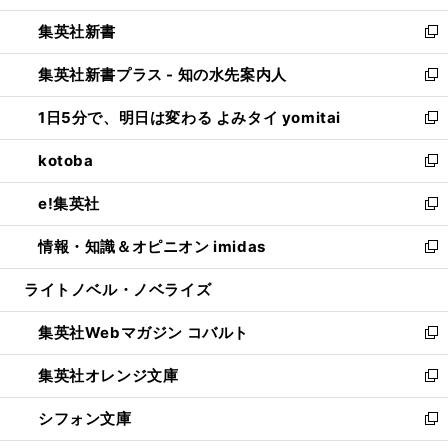
開
ウ
ウ
し
集英社新書
く
で
ィ
い
新
開
ン
ウ
し
集英社新書プラス - 知の水先案内人
く
ド
ィ
い
新
ウ
ン
ウ
し
1日5分で、明日は変わる よみタイ yomitai
で
ド
ィ
い
新
開
ウ
ン
ウ
し
kotoba
く
で
ド
ィ
い
新
開
ウ
ン
ウ
し
e!集英社
く
で
ド
ィ
い
新
開
ウ
ン
ウ
し
情報・知識＆オピニオン imidas
く
で
ド
ィ
い
新
開
ウ
ン
ウ
し
ライトノベル・ノベライズ
く
で
ド
ィ
い
開
ウ
ン
ウ
集英社Webマガジン コバルト
く
で
ド
ィ
新
開
ウ
ン
し
集英社オレンジ文庫
く
で
ド
い
新
開
ウ
ウ
し
シフォン文庫
く
で
ィ
い
新
開
ン
ウ
し