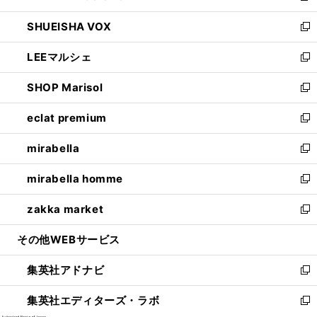
ウ
ン
ウ
し
SHUEISHA VOX
で
ド
ィ
い
新
開
ウ
ン
ウ
し
LEEマルシェ
く
で
ド
ィ
い
新
開
ウ
ン
ウ
し
SHOP Marisol
く
で
ド
ィ
い
新
開
ウ
ン
ウ
し
eclat premium
く
で
ド
ィ
い
新
開
ウ
ン
ウ
し
mirabella
く
で
ド
ィ
い
新
開
ウ
ン
ウ
し
mirabella homme
く
で
ド
ィ
い
新
開
ウ
ン
ウ
し
zakka market
く
で
ド
ィ
い
新
開
ウ
ン
ウ
し
その他WEBサービス
く
で
ド
ィ
い
開
ウ
ン
ウ
集英社アドナビ
く
で
ド
ィ
新
開
ウ
ン
し
集英社エディターズ・ラボ
く
で
ド
い
新
開
ウ