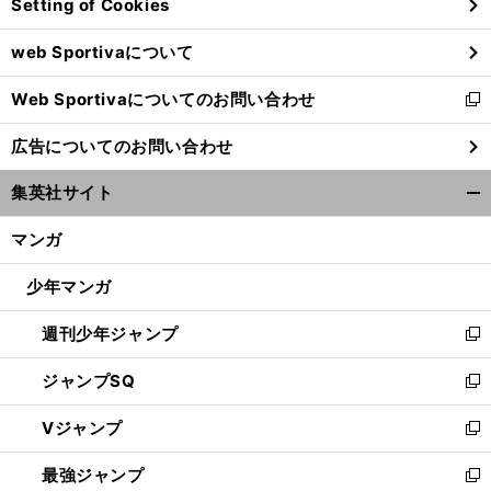
Setting of Cookies
ド
ウ
web Sportivaについて
で
開
Web Sportivaについてのお問い合わせ
く
新
し
広告についてのお問い合わせ
い
ウ
集英社サイト
ィ
開
ン
く/
マンガ
ド
閉
ウ
じ
少年マンガ
で
る
開
週刊少年ジャンプ
く
新
し
ジャンプSQ
い
新
ウ
し
Vジャンプ
ィ
い
新
ン
ウ
し
最強ジャンプ
ド
ィ
い
新