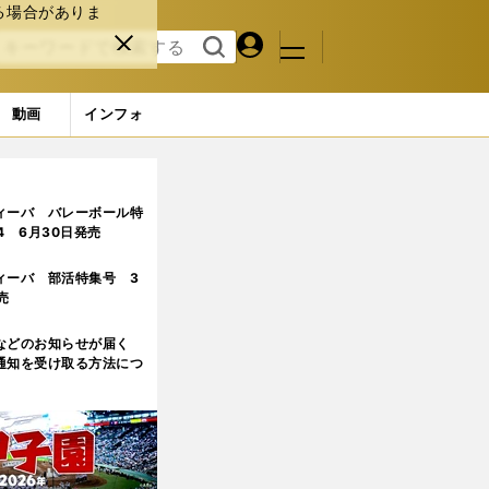
る場合がありま
マイペ
閉じ
検索
メニュ
ー
る
す
ジ
る
動画
インフォ
統一と「もうひとつの条件」
ィーバ バレーボール特
.4 6月30日発売
ィーバ 部活特集号 3
売
などのお知らせが届く
通知を受け取る方法につ