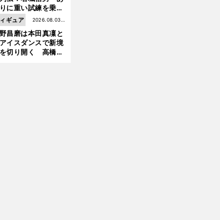
りに重い試練を乗り
え「大胆さ」と「巧
ィギュア
2026.08.03更
」で築いた時代
野昌磨は本田真凜と
新
アイスダンスで新境
を切り開く 高橋大
の証言とも重なる課
と楽しさ
」
前
へ