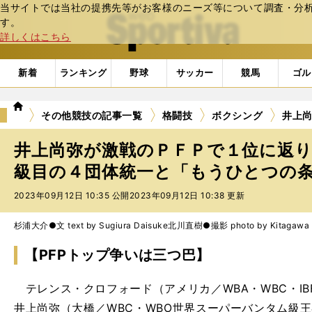
当サイトでは当社の提携先等がお客様のニーズ等について調査・分析し
web Sportiva (webスポルティーバ)
す。
詳しくはこちら
新着
ランキング
野球
サッカー
競馬
ゴル
we
その他競技の記事一覧
格闘技
ボクシング
井上
b
ス
井上尚弥が激戦のＰＦＰで１位に返
ポ
ル
級目の４団体統一と「もうひとつの
テ
2023年09月12日 10:35 公開
2023年09月12日 10:38 更新
ィ
ー
バ
杉浦大介●文 text by Sugiura Daisuke
北川直樹●撮影 photo by Kitagawa 
【PFPトップ争いは三つ巴】
テレンス・クロフォード（アメリカ／WBA・WBC・IB
井上尚弥（大橋／WBC・WBO世界スーパーバンタム級