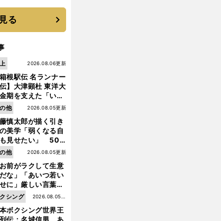
に３年目のNBA挑戦
続く
見る
事
上
2026.08.06更新
箱根駅伝 名ランナー
伝】大津顕杜 東洋大
金期を支えた「いぶ
銀」の存在 最後は同
の他
2026.08.05更新
の設楽兄弟も受賞で
藤慎太郎が描く引き
なかった金栗杯に輝
の美学「弱くなる自
も見せたい」 50
の競輪人生に影響を
の他
2026.08.05更新
える伏見俊昭の死に
お前がラクして生意
言及
だな」「あいつ若い
せに」厳しい言葉を
びせられるも佐藤慎
クシング
2026.08.05更
郎が貫いた誇りとフ
本ボクシング世界王
新
ンへの思い
列伝：名城信男 あ