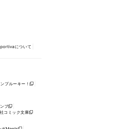
Sportivaについて
ャンプルーキー！
新
し
い
ウ
ャンプ
新
ィ
社コミック文庫
し
新
ン
い
し
ド
ウ
い
ウ
ガMeets