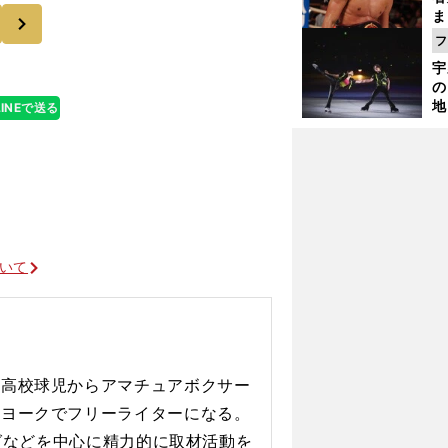
年11月にもKO
次
ま
越
フ
さ
宇
の
地
LINEで送る
輔
題
ついて
。高校球児からアマチュアボクサー
ど
ーヨークでフリーライターになる。
ングなどを中心に精力的に取材活動を