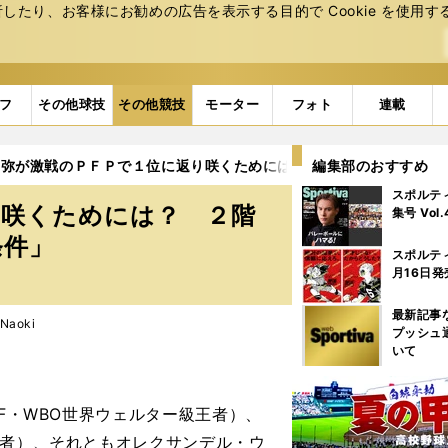
たり、お客様にお勧めの広告を表⽰する⽬的で Cookie を使⽤す
フ
その他球技
その他競技
モーター
フォト
連載
尚弥が激戦のＰＦＰで１位に返り咲くためには？ ２階級目の４団体
編集部のおすすめ
スポルテ
り咲くためには？ ２階
集号 Vol
条件」
スポルテ
月16日発
最新記事
Naoki
プッシュ
いて
F・WBO世界ウェルター級王者）、
王者）、それともオレクサンデル・ウ