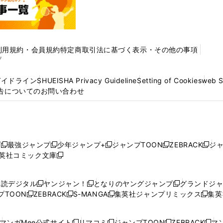
利用規約・会員規約
特定商取引法に基づく表示・その他の事項
プ
ガイドライン
SHUEISHA Privacy Guideline
Setting of Cookies
web 
告についてのお問い合わせ
プ
最強ジャンプ
少年ジャンプ+
ジャンプTOON
ZEBRACK
ジ
新
新
新
新
新
英社コミック文庫
し
新
し
し
し
し
い
い
し
い
い
い
ウ
ウ
い
ウ
ウ
ウ
購読デジタル
ヤンジャン！
となりのヤングジャンプ
グランドジ
新
新
新
ィ
ィ
ウ
ィ
ィ
ィ
プTOON
ZEBRACK
S-MANGA
集英社ジャンプリミックス
集英
新
し
新
し
新
し
新
ン
ン
ィ
ン
ン
ン
し
い
し
い
し
い
し
ド
ド
ン
ド
ド
ド
い
ウ
い
ウ
い
ウ
い
ウ
ウ
ド
ウ
ウ
ウ
マンガMee公式サイト
リマコミ
ジャンプTOON
ZEBRACK
マン