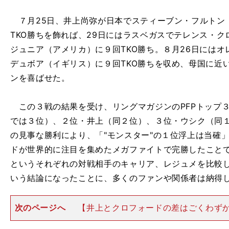
７月25日、井上尚弥が日本でスティーブン・フルトン
TKO勝ちを飾れば、29日にはラスベガスでテレンス・ク
ジュニア（アメリカ）に９回TKO勝ち。８月26日には
デュボア（イギリス）に９回TKO勝ちを収め、母国に近
ンを喜ばせた。
この３戦の結果を受け、リングマガジンのPFPトップ
では３位）、２位・井上（同２位）、３位・ウシク（同
の見事な勝利により、「"モンスター"の１位浮上は当確
ドが世界的に注目を集めたメガファイトで完勝したこと
というそれぞれの対戦相手のキャリア、レジュメを比較
いう結論になったことに、多くのファンや関係者は納得
次のページへ
【井上とクロフォードの差はごくわず
ー級で４冠統一後にヘビー級に階級を上げ、体格で上回る