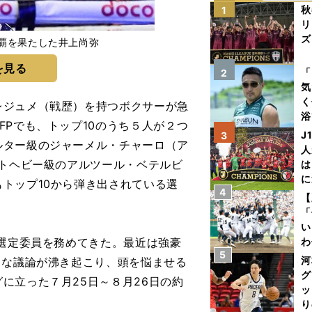
秋
1
リ
ズ
制覇を果たした井上尚弥
を見る
を
「
2
気
く
ジュメ（戦歴）を持つボクサーが急
浴
FPでも、トップ10のうち５人が２つ
太
J
3
ルター級のジャーメル・チャーロ（ア
ァ
人
イトヘビー級のアルツール・ベテルビ
は
に
トップ10から弾き出されている選
4
と
【
「
い
選定委員を務めてきた。最近は強豪
わ
5
だ
河
まな議論が沸き起こり、頭を悩ませる
グ
に立った７月25日～８月26日の約
ッ
り