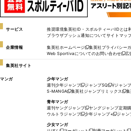
サービス
推奨環境
集英社ID・スポルティーバIDとは
ブラウザプッシュ通知について
サイトマッ
企業情報
集英社ホームページ
集英社プライバシー
新
Web Sportivaについてのお問い合わせ
広
し
新
い
し
集英社サイト
ウ
い
ィ
ウ
マンガ
少年マンガ
ン
ィ
週刊少年ジャンプ
ジャンプSQ
Vジャン
ド
ン
新
新
S-MANGA
集英社ジャンプリミックス
集
ウ
ド
新
し
し
新
で
ウ
し
い
い
し
青年マンガ
開
で
い
ウ
ウ
い
週刊ヤングジャンプ
ヤングジャンプ定期
新
く
開
ウ
ィ
ィ
ウ
ウルトラジャンプ
少年ジャンプ+
ジャン
新
し
新
く
ィ
ン
ン
ィ
し
い
し
ン
ド
ド
ン
少女マンガ
い
ウ
い
ド
ウ
ウ
ド
りぼん
マーガレット
別冊マーガレット