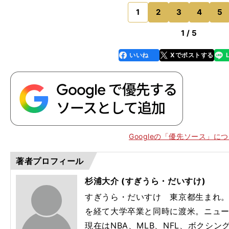
で仕留めたウシクの強さも圧巻ではあった。ただ、2020
負けを喫してい
1
2
3
4
5
のページへ
1 / 5
いいね
Xでポストする
line
faceboo
x
k
Googleの「優先ソース」に
著者プロフィール
杉浦大介 (すぎうら・だいすけ)
すぎうら・だいすけ 東京都生まれ
PFP
を経て大学卒業と同時に渡米。ニュ
現在はNBA、MLB、NFL、ボクシ