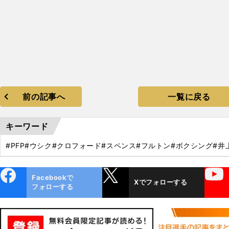
前の記事へ
一覧に戻る
キーワード
#PFP
#ウシク
#クロフォード
#スペンス
#フルトン
#ボクシング
#井
ebo
X
YouTube
Facebookで
Xでフォローする
ok
フォローする