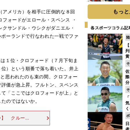
糧
は
もっと
（アメリカ）を相手に圧倒的な８回
ロフォードがエロール・スペンス ・
オレクサンドル・ウシクがダニエル・
各スポーツコラム記
いポーランドで行なわれた一戦でファ
陸
【
列
黄
３は１位・クロフォード（７月下旬ま
し
そ
期
１位）という順番で落ち着いた。井上
佐
き
」と思われたのも束の間、クロフォー
際
く
分
で評価が急上昇。フルトン、スペンス
代
そ
して「ここではクロフォードが上」と
与
「
も
したのではないか。
気
く
浴
ボ
か】 クルーザ
太
日
デュボアをKO
ァ
者