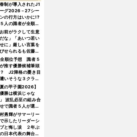
春制が導入されたJ1
ーグ2026－27シー
ンの行方はいかに!?
５人の識者が全順位
大胆予想
お前がラクして生意
だな」「あいつ若い
せに」厳しい言葉を
びせられるも佐藤慎
郎が貫いた誇りとフ
1全順位予想 識者５
ンへの思い
が推す優勝候補筆頭
？ J2降格の憂き目
遭いそうな３クラブ
は？
夏の甲子園2026】
優勝は横浜じゃな
」 波乱必至の組み合
せで識者５人が選ん
優勝校はここだ！
村勇輝がサマーリー
で示したリーダーシ
プと悔し涙 ２年ぶ
の日本代表の舞台を