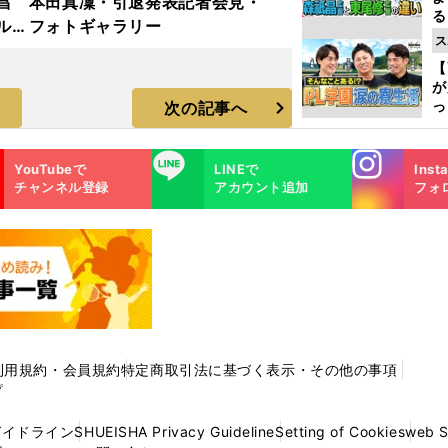
昌
本田真凜・引退発表記者会見・
る
ルド
フォトギャラリー
光
ス
ラ
ピ
【
が
っ
次の記事へ
た
Instagra
LINE
YouTubeで
LINEで
Inst
m
チャンネル登録
アカウント追加
フォ
利用規約・会員規約
特定商取引法に基づく表示・その他の事項
プ
ガイドライン
SHUEISHA Privacy Guideline
Setting of Cookies
web 