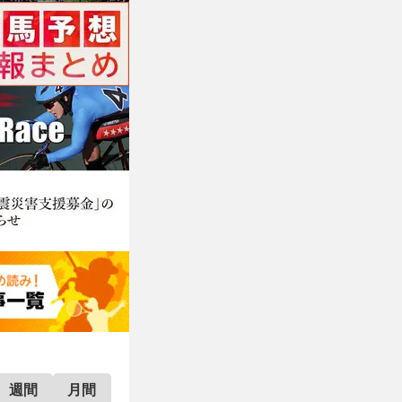
週間
月間