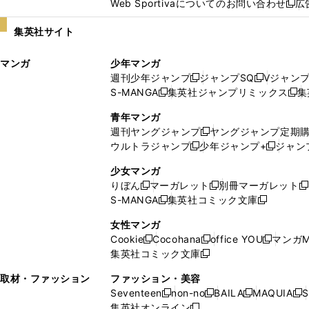
Web Sportivaについてのお問い合わせ
広
し
新
い
し
集英社サイト
ウ
い
ィ
ウ
マンガ
少年マンガ
ン
ィ
週刊少年ジャンプ
ジャンプSQ
Vジャン
ド
ン
新
新
S-MANGA
集英社ジャンプリミックス
集
ウ
ド
新
し
し
新
で
ウ
し
い
い
し
青年マンガ
開
で
い
ウ
ウ
い
週刊ヤングジャンプ
ヤングジャンプ定期
新
く
開
ウ
ィ
ィ
ウ
ウルトラジャンプ
少年ジャンプ+
ジャン
新
し
新
く
ィ
ン
ン
ィ
し
い
し
ン
ド
ド
ン
少女マンガ
い
ウ
い
ド
ウ
ウ
ド
りぼん
マーガレット
別冊マーガレット
新
新
新
ウ
ィ
ウ
ウ
で
で
ウ
S-MANGA
集英社コミック文庫
し
新
し
新
ィ
ン
ィ
で
開
開
で
い
し
い
し
ン
ド
ン
女性マンガ
開
く
く
開
ウ
い
ウ
い
ド
ウ
ド
Cookie
Cocohana
office YOU
マンガM
く
く
新
新
新
ィ
ウ
ィ
ウ
ウ
で
ウ
集英社コミック文庫
し
新
し
し
ン
ィ
ン
ィ
で
開
で
い
し
い
い
ド
ン
ド
ン
取材・ファッション
ファッション・美容
開
く
開
ウ
い
ウ
ウ
ウ
ド
ウ
ド
Seventeen
non-no
BAILA
MAQUIA
S
く
く
新
新
新
新
ィ
ウ
ィ
ィ
で
ウ
で
ウ
集英社オンライン