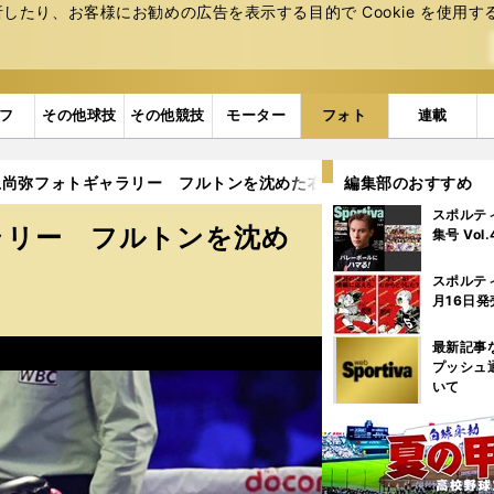
たり、お客様にお勧めの広告を表⽰する⽬的で Cookie を使⽤す
フ
その他球技
その他競技
モーター
フォト
連載
尚弥フォトギャラリー フルトンを沈めた右ストレートの瞬間も (8
編集部のおすすめ
スポルテ
ラリー フルトンを沈め
集号 Vol
)
スポルテ
月16日発
最新記事
プッシュ
いて