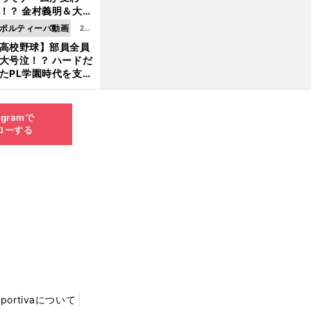
8.0
！？ 金村義明＆大塚
6更
二が語る歴代監督エ
ポルティーバ動画
202
新
ソード
高校野球】部員全員
6.0
大号泣！？ ハードだ
8.0
たPL学園時代を支え
6更
ものとは
新
agramで
ローする
Sportivaについて