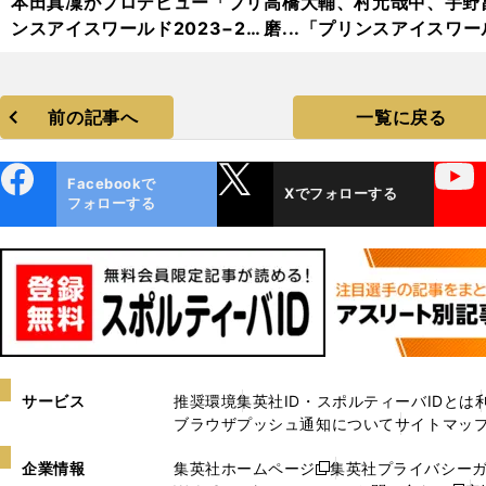
本田真凜がプロデビュー「プリ
高橋大輔、村元哉中、宇野
ンスアイスワールド2023−20
磨...「プリンスアイスワー
24」フォトギャラリー
2023−2024」フォトギャ
リー
前の記事へ
一覧に戻る
ebo
X
YouTube
Facebookで
Xでフォローする
ok
フォローする
サービス
推奨環境
集英社ID・スポルティーバIDとは
ブラウザプッシュ通知について
サイトマッ
企業情報
集英社ホームページ
集英社プライバシー
新