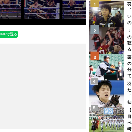
羽
1
「
い
の
Ｊ
2
LINEで送る
の
聴
る
い
栗
3
の
分
て
4
球
羽
た
「
知
5
【
目
べ
崎