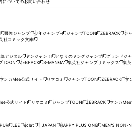
告についてのお問い合わせ
プ
最強ジャンプ
少年ジャンプ+
ジャンプTOON
ZEBRACK
ジ
新
新
新
新
新
英社コミック文庫
し
新
し
し
し
し
い
い
し
い
い
い
ウ
ウ
い
ウ
ウ
ウ
購読デジタル
ヤンジャン！
となりのヤングジャンプ
グランドジ
新
新
新
ィ
ィ
ウ
ィ
ィ
ィ
プTOON
ZEBRACK
S-MANGA
集英社ジャンプリミックス
集英
新
し
新
し
新
し
新
ン
ン
ィ
ン
ン
ン
し
い
し
い
し
い
し
ド
ド
ン
ド
ド
ド
い
ウ
い
ウ
い
ウ
い
ウ
ウ
ド
ウ
ウ
ウ
マンガMee公式サイト
リマコミ
ジャンプTOON
ZEBRACK
マン
新
新
新
新
ウ
ィ
ウ
ィ
ウ
ィ
ウ
で
で
ウ
で
で
で
し
し
し
し
し
ィ
ン
ィ
ン
ィ
ン
ィ
開
開
で
開
開
開
い
い
い
い
い
ン
ド
ン
ド
ン
ド
ン
く
く
開
く
く
く
ウ
ウ
ウ
ウ
ウ
ド
ウ
ド
ウ
ド
ウ
ド
ee公式サイト
リマコミ
ジャンプTOON
ZEBRACK
マンガMeet
く
新
新
新
新
ィ
ィ
ィ
ィ
ィ
ウ
で
ウ
で
ウ
で
ウ
し
し
し
し
ン
ン
ン
ン
ン
で
開
で
開
で
開
で
い
い
い
い
ド
ド
ド
ド
ド
開
く
開
く
開
く
開
ウ
ウ
ウ
ウ
ウ
ウ
ウ
ウ
ウ
PUR
LEE
eclat
T JAPAN
HAPPY PLUS ONE
MEN'S NON-
く
く
く
く
新
新
新
新
新
ィ
ィ
ィ
ィ
で
で
で
で
で