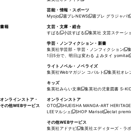
し
新
し
し
し
ン
ィ
ン
ン
開
で
開
で
い
し
い
い
い
ド
ン
ド
ド
芸能・情報・スポーツ
く
開
く
開
ウ
い
ウ
ウ
ウ
ウ
ド
ウ
ウ
Myojo
週プレNEWS
週プレ グラジャパ!
く
く
新
新
新
ィ
ウ
ィ
ィ
ィ
で
ウ
で
で
し
し
ン
ィ
ン
ン
ン
書籍
文芸・文庫・総合
開
で
開
開
い
い
ド
ン
ド
ド
ド
すばる
小説すばる
集英社 文芸ステーシ
く
開
く
く
新
新
ウ
ウ
ウ
ド
ウ
ウ
ウ
く
し
し
ィ
ィ
学芸・ノンフィクション・新書
で
ウ
で
で
で
い
い
ン
ン
集英社学芸部 - 学芸・ノンフィクション
開
で
開
開
開
新
ウ
ウ
ド
ド
1日5分で、明日は変わる よみタイ yomitai
く
開
く
く
く
し
新
ィ
ィ
ウ
ウ
く
い
ン
ン
ライトノベル・ノベライズ
で
で
ウ
ド
ド
集英社Webマガジン コバルト
集英社オレ
開
開
新
ィ
ウ
ウ
く
く
し
ン
キッズ
で
で
い
ド
集英社みらい文庫
集英社の児童図書 S-KID
開
開
新
ウ
ウ
く
く
し
ィ
オンラインストア・
オンラインストア
で
い
ン
その他WEBサービス
OTO
SHUEISHA MANGA-ART HERITAGE
開
新
ウ
ド
LEEマルシェ
SHOP Marisol
eclat prem
く
し
新
新
ィ
ウ
い
し
し
ン
その他WEBサービス
で
ウ
い
い
ド
集英社アドナビ
集英社エディターズ・ラ
開
新