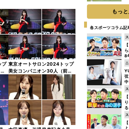
「
て
もっと
各スポーツコラム記
ス
【
ら
8
最
ニ
ップ
東京オートサロン2024トップ
き
中
美女コンパニオン30人（前
Y
弦
編）「全身フォト」
中
ス
【
り
る
学
ス
け
【
よ