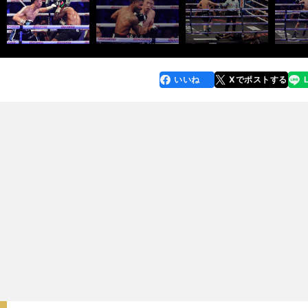
いいね
Xでポストする
line
faceboo
x
k