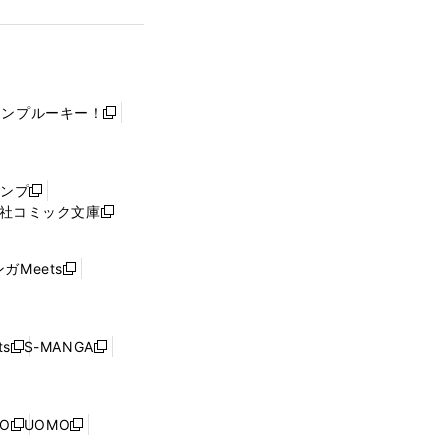
ャンプルーキー！
新
し
い
ウ
ャンプ
新
ィ
社コミック文庫
し
新
ン
い
し
ド
ウ
い
ウ
ガMeets
新
ィ
ウ
で
し
ン
ィ
開
い
ド
ン
く
ウ
ウ
ド
s
S-MANGA
新
新
ィ
で
ウ
し
し
ン
開
で
い
い
ド
く
開
ウ
ウ
ウ
NO
UOMO
く
新
新
ィ
ィ
で