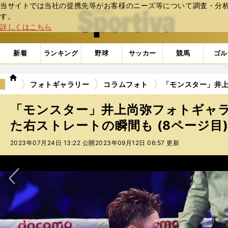
当サイトでは当社の提携先等がお客様のニーズ等について調査・分析し
web Sportiva (webスポルティーバ)
す。
詳しくはこちら
新着
ランキング
野球
サッカー
競馬
ゴル
we
フォトギャラリー
コラムフォト
「モンスター」井上
b
ス
「モンスター」井上尚弥フォトギャ
ポ
ル
た右ストレートの瞬間も (8ページ目
テ
2023年07月24日 13:22 公開
2023年09月12日 06:57 更新
ィ
ー
バ
次へ