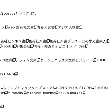
し
し
し
し
し
ン
ン
ン
ン
開
開
開
開
開
い
い
い
い
い
ド
ド
ド
ド
く
く
く
く
く
ウ
ウ
ウ
ウ
ウ
ウ
ウ
ウ
ウ
Sportiva
パラスポ
新
新
ィ
ィ
ィ
ィ
ィ
で
で
で
で
し
し
し
ン
ン
ン
ン
ン
開
開
開
開
い
い
い
ド
ド
ド
ド
ド
ョン
web 集英社文庫
青春と読書
アジア人物史
く
く
く
く
新
新
新
新
ウ
ウ
ウ
ウ
ウ
ウ
ウ
ウ
し
し
し
し
ィ
ィ
ィ
で
で
で
で
で
い
い
い
い
ン
ン
ン
集英社ビジネス書
集英社新書
集英社新書プラス - 知の水先案内人
開
開
開
開
開
新
新
新
ウ
ウ
ウ
ウ
ド
ド
ド
kotoba
e!集英社
情報・知識＆オピニオン imidas
く
く
く
く
く
新
し
新
し
新
ィ
ィ
ィ
ィ
ウ
ウ
ウ
し
し
い
し
い
し
ン
ン
ン
ン
で
で
で
い
い
ウ
い
ウ
い
ド
ド
ド
ド
ンジ文庫
シフォン文庫
ダッシュエックス文庫公式サイト
JUMP 
開
開
開
新
新
新
ウ
ウ
ィ
ウ
ィ
ウ
ウ
ウ
ウ
ウ
く
く
く
し
し
し
ィ
ィ
ン
ィ
ン
ィ
で
で
で
で
い
い
い
ン
ン
ド
ン
ド
ン
S.LAND
開
開
開
開
新
ウ
ウ
ウ
ド
ド
ウ
ド
ウ
ド
く
く
く
く
し
ィ
ィ
ィ
ウ
ウ
で
ウ
で
ウ
い
ン
ン
ン
ジャンプキャラクターズストア
HAPPY PLUS STORE
SHUEIS
で
で
開
で
開
で
新
新
新
ウ
ド
ド
ド
ium
mirabella
mirabella homme
zakka market
開
開
く
開
く
開
し
新
新
新
し
新
し
ィ
ウ
ウ
ウ
く
く
く
く
い
し
し
い
し
し
い
ン
で
で
で
ウ
い
い
ウ
い
い
ウ
ド
ボ
開
開
開
新