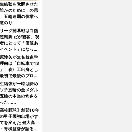
生結弦を覚醒させた
誰かのために」の思
 五輪連覇の偉業へ
道のり
リーグ開幕戦は白熱
逆転劇 だが観客、視
者にとって「価値あ
イベント」になって
たか
原陵矢が無名校進学
理由は「自転車で13
」 春江工出身とし
最初で最後のプロ野
選手となった
生結弦が一時は諦め
ソチ五輪の金メダル
五輪の本当の怖さを
った......」
高校野球】創部10年
の甲子園初出場がす
てを変えた 健大高
・青栁監督が語る