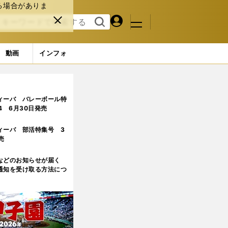
る場合がありま
マイペ
閉じ
検索
メニュ
ー
る
す
ジ
る
動画
インフォ
ページ目)
ィーバ バレーボール特
.4 6月30日発売
ィーバ 部活特集号 3
売
などのお知らせが届く
通知を受け取る方法につ