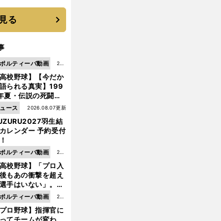
機動破壊」はこうし
生まれた
見る
事
ポルティーバ動画
202
高校野球】【今だか
6.0
語られる真実】199
8.0
年夏・伝説の死闘の
7更
中にPL学園に何が起
ュース
2026.08.07更新
新
ていた！？
UZURU2027羽生結
カレンダー 予約受付
！
ポルティーバ動画
202
高校野球】「プロ入
6.0
後もあの衝撃を超え
8.0
選手はいない」。PL
6更
園トリオが衝撃を受
ポルティーバ動画
202
新
た選手
プロ野球】指揮官に
6.0
ってチームが変わ