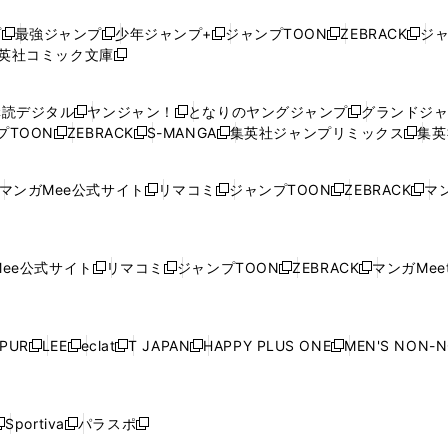
プ
最強ジャンプ
少年ジャンプ+
ジャンプTOON
ZEBRACK
ジ
新
新
新
新
新
英社コミック文庫
し
新
し
し
し
し
い
い
し
い
い
い
ウ
ウ
い
ウ
ウ
ウ
購読デジタル
ヤンジャン！
となりのヤングジャンプ
グランドジ
新
新
新
ィ
ィ
ウ
ィ
ィ
ィ
プTOON
ZEBRACK
S-MANGA
集英社ジャンプリミックス
集英
新
し
新
し
新
し
新
ン
ン
ィ
ン
ン
ン
し
い
し
い
し
い
し
ド
ド
ン
ド
ド
ド
い
ウ
い
ウ
い
ウ
い
ウ
ウ
ド
ウ
ウ
ウ
マンガMee公式サイト
リマコミ
ジャンプTOON
ZEBRACK
マン
新
新
新
新
ウ
ィ
ウ
ィ
ウ
ィ
ウ
で
で
ウ
で
で
で
し
し
し
し
し
ィ
ン
ィ
ン
ィ
ン
ィ
開
開
で
開
開
開
い
い
い
い
い
ン
ド
ン
ド
ン
ド
ン
く
く
開
く
く
く
ウ
ウ
ウ
ウ
ウ
ド
ウ
ド
ウ
ド
ウ
ド
ee公式サイト
リマコミ
ジャンプTOON
ZEBRACK
マンガMeet
く
新
新
新
新
ィ
ィ
ィ
ィ
ィ
ウ
で
ウ
で
ウ
で
ウ
し
し
し
し
ン
ン
ン
ン
ン
で
開
で
開
で
開
で
い
い
い
い
ド
ド
ド
ド
ド
開
く
開
く
開
く
開
ウ
ウ
ウ
ウ
ウ
ウ
ウ
ウ
ウ
PUR
LEE
eclat
T JAPAN
HAPPY PLUS ONE
MEN'S NON-
く
く
く
く
新
新
新
新
新
ィ
ィ
ィ
ィ
で
で
で
で
で
し
し
し
し
し
ン
ン
ン
ン
開
開
開
開
開
い
い
い
い
い
ド
ド
ド
ド
く
く
く
く
く
ウ
ウ
ウ
ウ
ウ
ウ
ウ
ウ
ウ
Sportiva
パラスポ
新
新
ィ
ィ
ィ
ィ
ィ
で
で
で
で