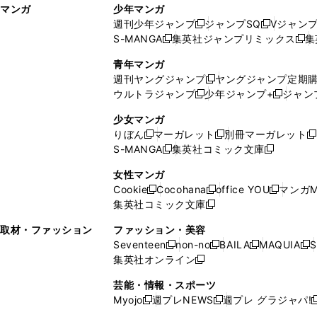
マンガ
少年マンガ
ン
ィ
週刊少年ジャンプ
ジャンプSQ
Vジャン
ド
ン
新
新
S-MANGA
集英社ジャンプリミックス
集
ウ
ド
新
し
し
新
で
ウ
し
い
い
し
青年マンガ
開
で
い
ウ
ウ
い
週刊ヤングジャンプ
ヤングジャンプ定期
新
く
開
ウ
ィ
ィ
ウ
ウルトラジャンプ
少年ジャンプ+
ジャン
新
し
新
く
ィ
ン
ン
ィ
し
い
し
ン
ド
ド
ン
少女マンガ
い
ウ
い
ド
ウ
ウ
ド
りぼん
マーガレット
別冊マーガレット
新
新
新
ウ
ィ
ウ
ウ
で
で
ウ
S-MANGA
集英社コミック文庫
し
新
し
新
ィ
ン
ィ
で
開
開
で
い
し
い
し
ン
ド
ン
女性マンガ
開
く
く
開
ウ
い
ウ
い
ド
ウ
ド
Cookie
Cocohana
office YOU
マンガM
く
く
新
新
新
ィ
ウ
ィ
ウ
ウ
で
ウ
集英社コミック文庫
し
新
し
し
ン
ィ
ン
ィ
で
開
で
い
し
い
い
ド
ン
ド
ン
取材・ファッション
ファッション・美容
開
く
開
ウ
い
ウ
ウ
ウ
ド
ウ
ド
Seventeen
non-no
BAILA
MAQUIA
S
く
く
新
新
新
新
ィ
ウ
ィ
ィ
で
ウ
で
ウ
集英社オンライン
し
新
し
し
し
ン
ィ
ン
ン
開
で
開
で
い
し
い
い
い
ド
ン
ド
ド
芸能・情報・スポーツ
く
開
く
開
ウ
い
ウ
ウ
ウ
ウ
ド
ウ
ウ
Myojo
週プレNEWS
週プレ グラジャパ!
く
く
新
新
新
ィ
ウ
ィ
ィ
ィ
で
ウ
で
で