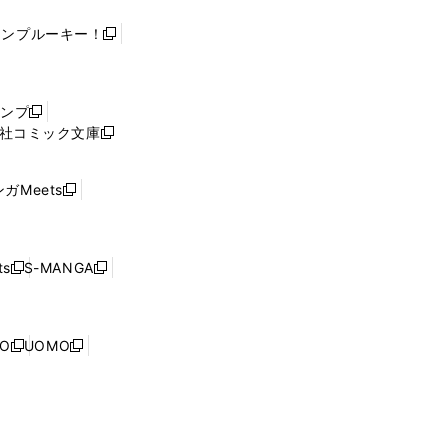
ャンプルーキー！
新
し
い
ウ
ャンプ
新
ィ
社コミック文庫
し
新
ン
い
し
ド
ウ
い
ウ
ガMeets
新
ィ
ウ
で
し
ン
ィ
開
い
ド
ン
く
ウ
ウ
ド
s
S-MANGA
新
新
ィ
で
ウ
し
し
ン
開
で
い
い
ド
く
開
ウ
ウ
ウ
NO
UOMO
く
新
新
ィ
ィ
で
し
し
ン
ン
開
い
い
ド
ド
く
ウ
ウ
ウ
ウ
ィ
ィ
で
で