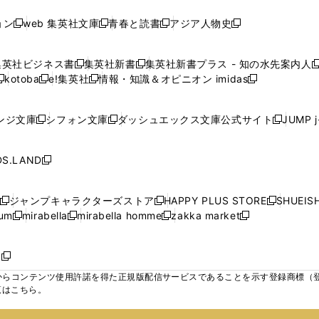
し
し
し
ン
ン
ン
ン
ン
開
開
開
開
い
い
い
ド
ド
ド
ド
ド
ョン
web 集英社文庫
青春と読書
アジア人物史
く
く
く
く
新
新
新
新
ウ
ウ
ウ
ウ
ウ
ウ
ウ
ウ
し
し
し
し
ィ
ィ
ィ
で
で
で
で
で
い
い
い
い
ン
ン
ン
集英社ビジネス書
集英社新書
集英社新書プラス - 知の水先案内人
開
開
開
開
開
新
新
新
ウ
ウ
ウ
ウ
ド
ド
ド
kotoba
e!集英社
情報・知識＆オピニオン imidas
く
く
く
く
く
新
し
新
し
新
ィ
ィ
ィ
ィ
ウ
ウ
ウ
し
し
い
し
い
し
ン
ン
ン
ン
で
で
で
い
い
ウ
い
ウ
い
ド
ド
ド
ド
ンジ文庫
シフォン文庫
ダッシュエックス文庫公式サイト
JUMP 
開
開
開
新
新
新
ウ
ウ
ィ
ウ
ィ
ウ
ウ
ウ
ウ
ウ
く
く
く
し
し
し
ィ
ィ
ン
ィ
ン
ィ
で
で
で
で
い
い
い
ン
ン
ド
ン
ド
ン
S.LAND
開
開
開
開
新
ウ
ウ
ウ
ド
ド
ウ
ド
ウ
ド
く
く
く
く
し
ィ
ィ
ィ
ウ
ウ
で
ウ
で
ウ
い
ン
ン
ン
ジャンプキャラクターズストア
HAPPY PLUS STORE
SHUEIS
で
で
開
で
開
で
新
新
新
ウ
ド
ド
ド
ium
mirabella
mirabella homme
zakka market
開
開
く
開
く
開
し
新
新
新
し
新
し
ィ
ウ
ウ
ウ
く
く
く
く
い
し
し
い
し
し
い
ン
で
で
で
ウ
い
い
ウ
い
い
ウ
ド
ボ
開
開
開
新
ィ
ウ
ウ
ィ
ウ
ウ
ィ
ウ
く
く
く
し
らコンテンツ使用許諾を得た正規版配信サービスであることを示す登録商標（登録番
ン
ィ
ィ
ン
ィ
ィ
ン
で
い
覧はこちら。
ド
ン
ン
ド
ン
ン
ド
開
ウ
ウ
ド
ド
ウ
ド
ド
ウ
く
ィ