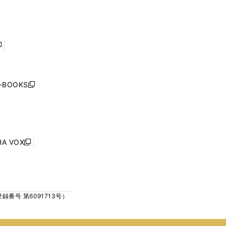
ン
ン
開
開
ド
ド
く
く
ウ
ウ
で
で
開
開
く
く
し
い
ウ
j-BOOKS
新
ィ
し
ン
い
ド
ウ
ウ
ィ
で
ン
HA VOX
開
新
ド
く
し
ウ
い
で
ウ
開
ィ
く
号 第6091713号）
ン
ド
ウ