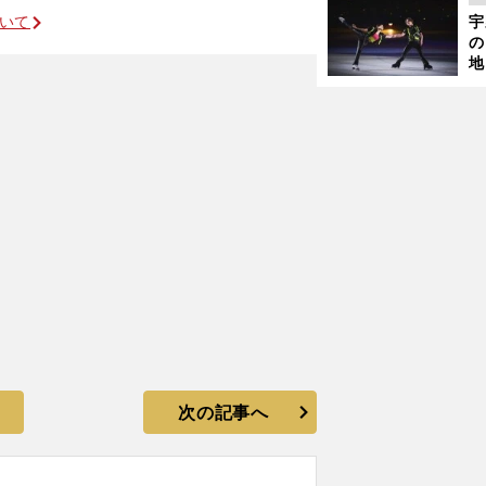
さ
ついて
宇
の
地
輔
題
次の記事へ