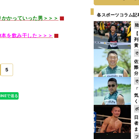
各スポーツコラム記
りかかっていった男＞＞＞
陸
【
0本を飲み干した＞＞＞
列
黄
し
そ
期
佐
き
際
く
5
分
代
そ
与
「
も
気
LINEで送る
く
浴
ボ
太
日
ァ
者
ま
越
フ