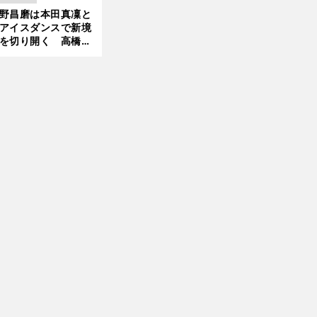
」で築いた時代
野昌磨は本田真凜と
新
アイスダンスで新境
入
。
江ゆきがアピール不足の銀
レスリング50kg級の競争が熾烈になる
を切り開く 高橋大
の証言とも重なる課
と楽しさ