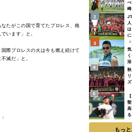
べ
崎
「
J
2
て
人
なたがこの国で育てたプロレス、格
は
んでいます」と。
に
と
「
3
気
国際プロレスの火は今も燃え続けて
く
に不滅だ」と。
浴
4
太
秋
ァ
リ
ズ
5
を
【
聖
高
る
？」
ト
く
もっと