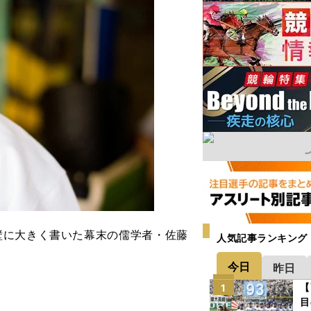
に大きく書いた幕末の儒学者・佐藤
人気記事ランキング
今日
昨日
【
1
目