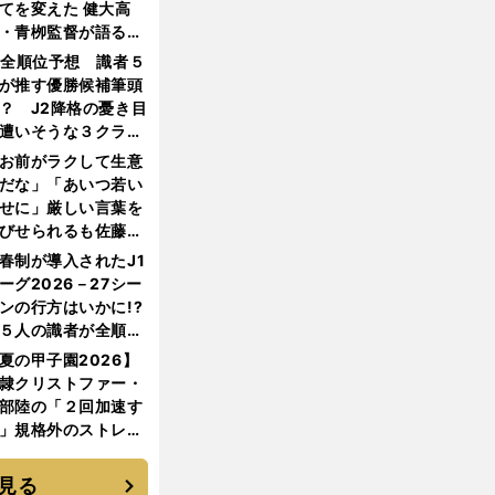
てを変えた 健大高
・青栁監督が語る
機動破壊」はこうし
1全順位予想 識者５
生まれた
が推す優勝候補筆頭
？ J2降格の憂き目
遭いそうな３クラブ
は？
お前がラクして生意
だな」「あいつ若い
せに」厳しい言葉を
びせられるも佐藤慎
郎が貫いた誇りとフ
春制が導入されたJ1
ンへの思い
ーグ2026－27シー
ンの行方はいかに!?
５人の識者が全順位
大胆予想
夏の甲子園2026】
隷クリストファー・
部陸の「２回加速す
」規格外のストレー
 それでもプロではな
大学進学を選ぶ理由
見る