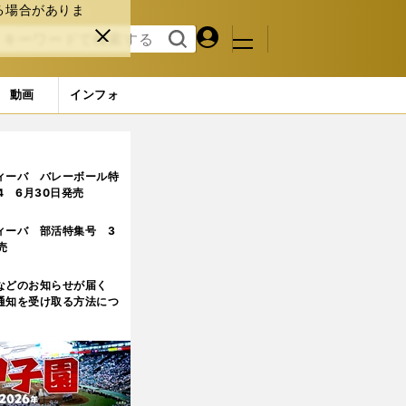
る場合がありま
マイペ
閉じ
検索
メニュ
ー
る
す
ジ
る
動画
インフォ
5ページ目
ィーバ バレーボール特
.4 6月30日発売
ィーバ 部活特集号 3
売
などのお知らせが届く
通知を受け取る方法につ