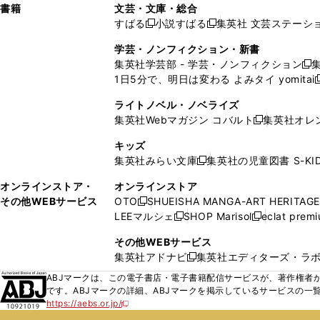
し
し
ン
ィ
ン
ン
ン
書籍
文芸・文庫・総合
開
で
開
開
い
い
ド
ン
ド
ド
ド
すばる
小説すばる
集英社 文芸ステーシ
く
開
く
く
新
新
ウ
ウ
ウ
ド
ウ
ウ
ウ
く
し
し
ィ
ィ
学芸・ノンフィクション・新書
で
ウ
で
で
で
い
い
ン
ン
集英社学芸部 - 学芸・ノンフィクション
開
で
開
開
開
新
ウ
ウ
ド
ド
1日5分で、明日は変わる よみタイ yomitai
く
開
く
く
く
し
新
ィ
ィ
ウ
ウ
く
い
ン
ン
ライトノベル・ノベライズ
で
で
ウ
ド
ド
集英社Webマガジン コバルト
集英社オレ
開
開
新
ィ
ウ
ウ
く
く
し
ン
キッズ
で
で
い
ド
集英社みらい文庫
集英社の児童図書 S-KID
開
開
新
ウ
ウ
く
く
し
ィ
オンラインストア・
オンラインストア
で
い
ン
その他WEBサービス
OTO
SHUEISHA MANGA-ART HERITAGE
開
新
ウ
ド
LEEマルシェ
SHOP Marisol
eclat prem
く
し
新
新
ィ
ウ
い
し
し
ン
その他WEBサービス
で
ウ
い
い
ド
集英社アドナビ
集英社エディターズ・ラ
開
新
ィ
ウ
ウ
ウ
く
し
ABJマークは、この電子書店・電子書籍配信サービスが、著作権者か
ン
ィ
ィ
で
い
です。ABJマークの詳細、ABJマークを掲示しているサービスの一
ド
ン
ン
開
https://aebs.or.jp/
ウ
新
ウ
ド
ド
く
し
ィ