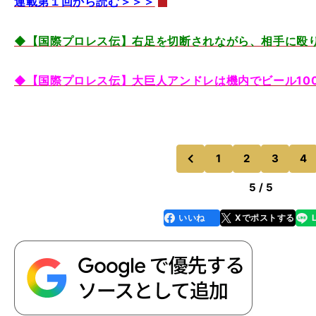
連載第１回から読む＞＞＞
◆【国際プロレス伝】右足を切断されながら、相手に殴
◆【国際プロレス伝】大巨人アンドレは機内でビール10
1
2
3
4
のページへ
前
5 / 5
いいね
Xでポストする
line
faceboo
x
k