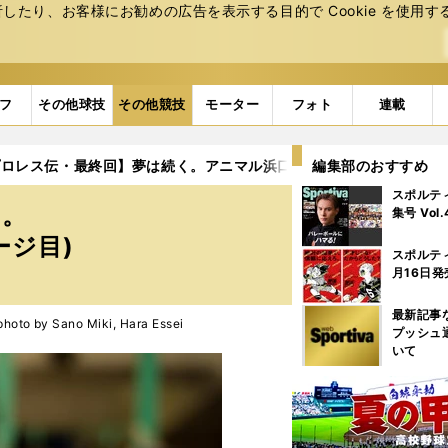
たり、お客様にお勧めの広告を表⽰する⽬的で Cookie を使⽤す
フ
その他球技
その他競技
モーター
フォト
連載
プロレス伝・最終回】夢は続く。アニマル浜口「国際魂」の叫び
編集部のおすすめ
スポルテ
く。
集号 Vol
ージ目)
スポルテ
月16日発
最新記事
y Sano Miki, Hara Essei
プッシュ
いて