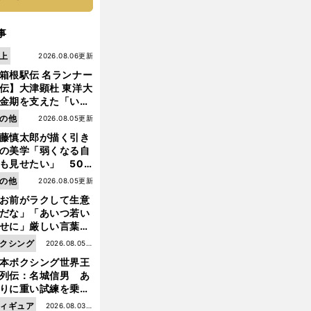
事
上
2026.08.06更新
箱根駅伝 名ランナー
伝】大津顕杜 東洋大
金期を支えた「いぶ
銀」の存在 最後は同
の他
2026.08.05更新
の設楽兄弟も受賞で
藤慎太郎が描く引き
なかった金栗杯に輝
の美学「弱くなる自
も見せたい」 50
の競輪人生に影響を
の他
2026.08.05更新
える伏見俊昭の死に
お前がラクして生意
言及
だな」「あいつ若い
せに」厳しい言葉を
びせられるも佐藤慎
クシング
2026.08.05更
郎が貫いた誇りとフ
本ボクシング世界王
新
ンへの思い
列伝：名城信男 あ
りに重い試練を乗り
え「大胆さ」と「巧
ィギュア
2026.08.03更