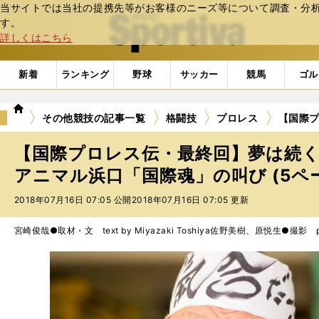
当サイトでは当社の提携先等がお客様のニーズ等について調査・分析し
web Sportiva (webスポルティーバ)
す。
詳しくはこちら
新着
ランキング
野球
サッカー
競馬
ゴル
we
その他競技の記事一覧
格闘技
プロレス
【国際
b
ス
【国際プロレス伝・最終回】夢は続
ポ
ル
アニマル浜口「国際魂」の叫び (5ペ
テ
2018年07月16日 07:05 公開
2018年07月16日 07:05 更新
ィ
ー
バ
宮崎俊哉●取材・文 text by Miyazaki Toshiya
佐野美樹、原悦生●撮影 photo b