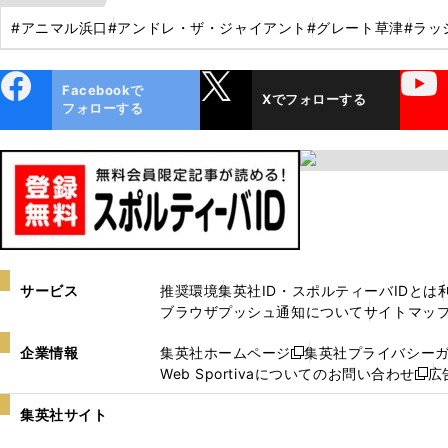
#アニマル浜口
#アンドレ・ザ・ジャイアント
#グレート草津
#ラッ
ebo
X
YouTube
Facebookで
Xでフォローする
ok
フォローする
サービス
推奨環境
集英社ID・スポルティーバIDとは
ブラウザプッシュ通知について
サイトマッ
企業情報
集英社ホームページ
集英社プライバシー
新
Web Sportivaについてのお問い合わせ
広
し
新
い
し
集英社サイト
ウ
い
ィ
ウ