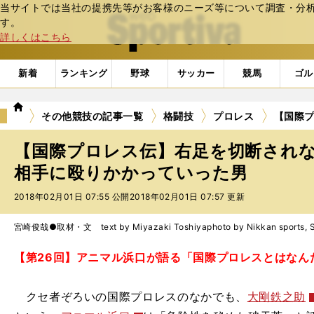
当サイトでは当社の提携先等がお客様のニーズ等について調査・分析し
web Sportiva (webスポルティーバ)
す。
詳しくはこちら
新着
ランキング
野球
サッカー
競馬
ゴル
we
その他競技の記事一覧
格闘技
プロレス
【国際
b
ス
【国際プロレス伝】右足を切断され
ポ
ル
相手に殴りかかっていった男
テ
2018年02月01日 07:55 公開
2018年02月01日 07:57 更新
ィ
ー
バ
宮崎俊哉●取材・文 text by Miyazaki Toshiya
photo by Nikkan sports, 
【第26回】アニマル浜口が語る「国際プロレスとはなん
クセ者ぞろいの国際プロレスのなかでも、
大剛鉄之助