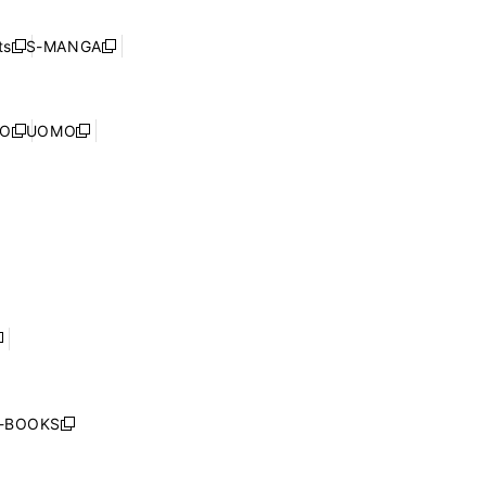
開
い
ド
ン
く
ウ
ウ
ド
s
S-MANGA
新
新
ィ
で
ウ
し
し
ン
開
で
い
い
ド
く
開
ウ
ウ
ウ
NO
UOMO
く
新
新
ィ
ィ
で
し
し
ン
ン
開
い
い
ド
ド
く
ウ
ウ
ウ
ウ
ィ
ィ
で
で
ン
ン
開
開
ド
ド
く
く
ウ
ウ
で
で
開
開
く
く
し
い
ウ
j-BOOKS
新
ィ
し
ン
い
ド