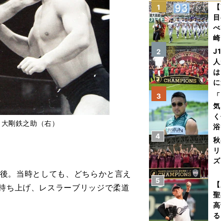
【
1
目
べ
崎
「
J
2
て
人
は
に
と
「
3
気
く
と大剛鉄之助（右）
浴
4
太
秋
ァ
リ
ズ
kg前後。当時としても、どちらかと言え
5
を
【
と持ち上げ、レスラーブリッジで柔道
聖
高
る