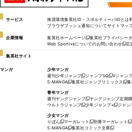
サービス
推奨環境
集英社ID・スポルティーバIDとは
ブラウザプッシュ通知について
サイトマッ
企業情報
集英社ホームページ
集英社プライバシー
新
Web Sportivaについてのお問い合わせ
広
し
新
い
し
集英社サイト
ウ
い
ィ
ウ
マンガ
少年マンガ
ン
ィ
週刊少年ジャンプ
ジャンプSQ
Vジャン
ド
ン
新
新
S-MANGA
集英社ジャンプリミックス
集
ウ
ド
新
し
し
新
で
ウ
し
い
い
し
青年マンガ
開
で
い
ウ
ウ
い
週刊ヤングジャンプ
ヤングジャンプ定期
新
く
開
ウ
ィ
ィ
ウ
ウルトラジャンプ
少年ジャンプ+
ジャン
新
し
新
く
ィ
ン
ン
ィ
し
い
し
ン
ド
ド
ン
少女マンガ
い
ウ
い
ド
ウ
ウ
ド
りぼん
マーガレット
別冊マーガレット
新
新
新
ウ
ィ
ウ
ウ
で
で
ウ
S-MANGA
集英社コミック文庫
し
新
し
新
ィ
ン
ィ