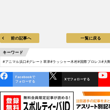
前の記事へ
一覧に戻る
キーワード
#アニマル浜口
#グレート草津
#ラッシャー木村
#国際プロレス
#大
ebo
X
YouTube
Facebookで
Xでフォローする
ok
フォローする