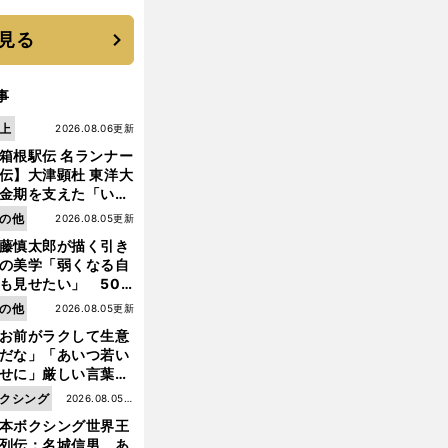
 それでもプロではな
大学進学を選ぶ理由
見る
事
上
2026.08.06更新
箱根駅伝 名ランナー
伝】大津顕杜 東洋大
金期を支えた「いぶ
銀」の存在 最後は同
の他
2026.08.05更新
の設楽兄弟も受賞で
藤慎太郎が描く引き
なかった金栗杯に輝
の美学「弱くなる自
も見せたい」 50
の競輪人生に影響を
の他
2026.08.05更新
える伏見俊昭の死に
お前がラクして生意
言及
だな」「あいつ若い
せに」厳しい言葉を
びせられるも佐藤慎
クシング
2026.08.05更
郎が貫いた誇りとフ
本ボクシング世界王
新
ンへの思い
列伝：名城信男 あ