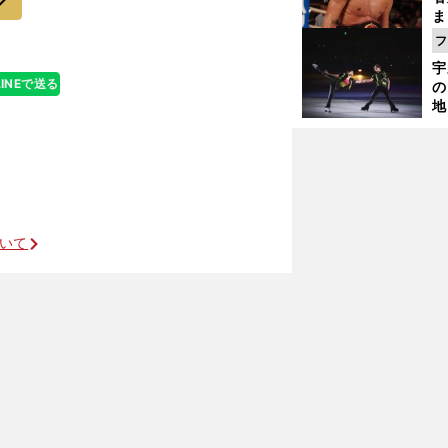
ま
越
フ
さ
宇
LINEで送る
の
地
輔
題
団体一の破天荒レスラー
ついて