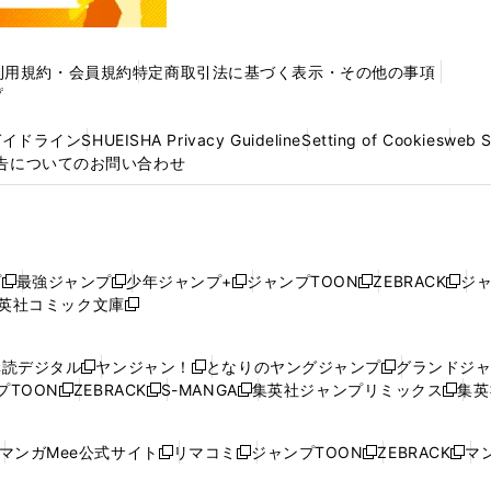
利用規約・会員規約
特定商取引法に基づく表示・その他の事項
プ
ガイドライン
SHUEISHA Privacy Guideline
Setting of Cookies
web 
告についてのお問い合わせ
プ
最強ジャンプ
少年ジャンプ+
ジャンプTOON
ZEBRACK
ジ
新
新
新
新
新
英社コミック文庫
し
新
し
し
し
し
い
い
し
い
い
い
ウ
ウ
い
ウ
ウ
ウ
購読デジタル
ヤンジャン！
となりのヤングジャンプ
グランドジ
新
新
新
ィ
ィ
ウ
ィ
ィ
ィ
プTOON
ZEBRACK
S-MANGA
集英社ジャンプリミックス
集英
新
し
新
し
新
し
新
ン
ン
ィ
ン
ン
ン
し
い
し
い
し
い
し
ド
ド
ン
ド
ド
ド
い
ウ
い
ウ
い
ウ
い
ウ
ウ
ド
ウ
ウ
ウ
マンガMee公式サイト
リマコミ
ジャンプTOON
ZEBRACK
マン
新
新
新
新
ウ
ィ
ウ
ィ
ウ
ィ
ウ
で
で
ウ
で
で
で
し
し
し
し
し
ィ
ン
ィ
ン
ィ
ン
ィ