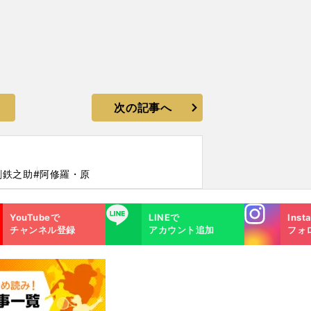
次の記事へ
剛鉄之助
#阿修羅・原
Instagra
LINE
YouTubeで
LINEで
Inst
m
チャンネル登録
アカウント追加
フォ