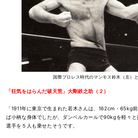
国際プロレス時代のマンモス鈴木（左）
「狂気をはらんだ破天荒」大剛鉄之助（２）
「1911年に東京で生まれた若木さんは、162cm・65
ば小柄な身体でしたが、ダンベルカールで90kgを軽々
選手を５人も乗せたそうです。