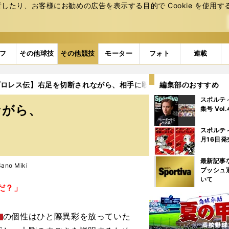
たり、お客様にお勧めの広告を表⽰する⽬的で Cookie を使⽤す
フ
その他球技
その他競技
モーター
フォト
連載
プロレス伝】右足を切断されながら、相手に殴りかかっていった男
編集部のおすすめ
スポルテ
ながら、
集号 Vol
スポルテ
月16日発
最新記事
Sano Miki
プッシュ
いて
だ？」
の個性はひと際異彩を放っていた