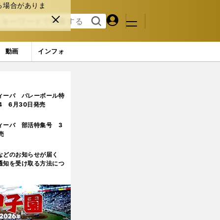
る場合がありま
マイペ
閉じ
検索
メニュ
ー
る
す
ジ
る
動画
インフォ
ィーバ バレーボール特
.4 6月30日発売
ィーバ 部活特集号 3
売
などのお知らせが届く
通知を受け取る方法につ