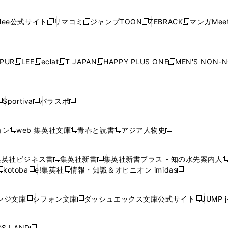
開
開
で
開
開
開
い
い
い
い
い
ン
ド
ン
ド
ン
ド
ン
く
く
開
く
く
く
ウ
ウ
ウ
ウ
ウ
ド
ウ
ド
ウ
ド
ウ
ド
ee公式サイト
リマコミ
ジャンプTOON
ZEBRACK
マンガMeet
く
新
新
新
新
ィ
ィ
ィ
ィ
ィ
ウ
で
ウ
で
ウ
で
ウ
し
し
し
し
ン
ン
ン
ン
ン
で
開
で
開
で
開
で
い
い
い
い
ド
ド
ド
ド
ド
開
く
開
く
開
く
開
ウ
ウ
ウ
ウ
ウ
ウ
ウ
ウ
ウ
PUR
LEE
eclat
T JAPAN
HAPPY PLUS ONE
MEN'S NON-
く
く
く
く
新
新
新
新
新
ィ
ィ
ィ
ィ
で
で
で
で
で
し
し
し
し
し
ン
ン
ン
ン
開
開
開
開
開
い
い
い
い
い
ド
ド
ド
ド
く
く
く
く
く
ウ
ウ
ウ
ウ
ウ
ウ
ウ
ウ
ウ
Sportiva
パラスポ
新
新
ィ
ィ
ィ
ィ
ィ
で
で
で
で
し
し
し
ン
ン
ン
ン
ン
開
開
開
開
い
い
い
ド
ド
ド
ド
ド
ョン
web 集英社文庫
青春と読書
アジア人物史
く
く
く
く
新
新
新
新
ウ
ウ
ウ
ウ
ウ
ウ
ウ
ウ
し
し
し
し
ィ
ィ
ィ
で
で
で
で
で
い
い
い
い
ン
ン
ン
集英社ビジネス書
集英社新書
集英社新書プラス - 知の水先案内人
開
開
開
開
開
新
新
新
ウ
ウ
ウ
ウ
ド
ド
ド
kotoba
e!集英社
情報・知識＆オピニオン imidas
く
く
く
く
く
新
し
新
し
新
ィ
ィ
ィ
ィ
ウ
ウ
ウ
し
し
い
し
い
し
ン
ン
ン
ン
で
で
で
い
い
ウ
い
ウ
い
ド
ド
ド
ド
ンジ文庫
シフォン文庫
ダッシュエックス文庫公式サイト
JUMP 
開
開
開
新
新
新
ウ
ウ
ィ
ウ
ィ
ウ
ウ
ウ
ウ
ウ
く
く
く
し
し
し
ィ
ィ
ン
ィ
ン
ィ
で
で
で
で
い
い
い
ン
ン
ド
ン
ド
ン
S.LAND