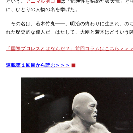
という。
アニマル浜口
は「危険性を秘めた破天荒」と
に、ひとりの人物の名を挙げた。
その名は、若木竹丸――。明治の終わりに生まれ、のち
れた歴史的な偉人だ。はたして、大剛と若木はどういう
「国際プロレスとはなんだ？」前回コラムはこちら＞＞
連載第１回目から読む＞＞＞