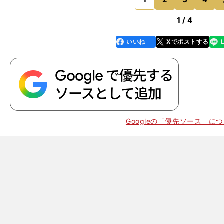
たが、大剛さんのような目
のページへ
1 / 4
いいね
Xでポストする
line
faceboo
x
k
。
】
ケ
」
Googleの「優先ソース」に