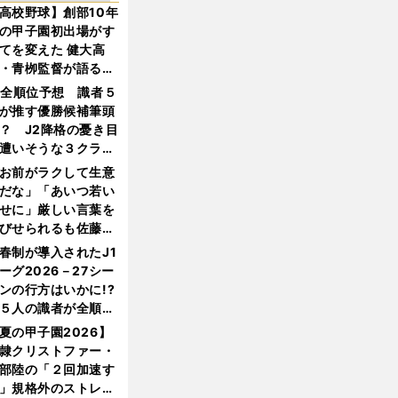
高校野球】創部10年
の甲子園初出場がす
てを変えた 健大高
・青栁監督が語る
機動破壊」はこうし
1全順位予想 識者５
生まれた
が推す優勝候補筆頭
？ J2降格の憂き目
遭いそうな３クラブ
は？
お前がラクして生意
だな」「あいつ若い
せに」厳しい言葉を
びせられるも佐藤慎
郎が貫いた誇りとフ
春制が導入されたJ1
ンへの思い
ーグ2026－27シー
ンの行方はいかに!?
５人の識者が全順位
大胆予想
夏の甲子園2026】
隷クリストファー・
部陸の「２回加速す
」規格外のストレー