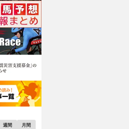
週間
月間