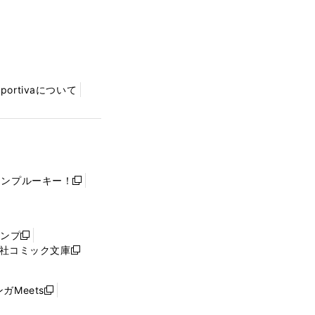
Sportivaについて
ャンプルーキー！
新
し
い
ウ
ャンプ
新
ィ
社コミック文庫
し
新
ン
い
し
ド
ウ
い
ウ
ガMeets
新
ィ
ウ
で
し
ン
ィ