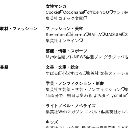
で
開
開
で
い
し
い
し
ン
ド
ン
女性マンガ
開
く
く
開
ウ
い
ウ
い
ド
ウ
ド
Cookie
Cocohana
office YOU
マンガM
く
く
新
新
新
ィ
ウ
ィ
ウ
ウ
で
ウ
集英社コミック文庫
し
新
し
し
ン
ィ
ン
ィ
で
開
で
い
し
い
い
ド
ン
ド
ン
取材・ファッション
ファッション・美容
開
く
開
ウ
い
ウ
ウ
ウ
ド
ウ
ド
Seventeen
non-no
BAILA
MAQUIA
S
く
く
新
新
新
新
ィ
ウ
ィ
ィ
で
ウ
で
ウ
集英社オンライン
し
新
し
し
し
ン
ィ
ン
ン
開
で
開
で
い
し
い
い
い
ド
ン
ド
ド
芸能・情報・スポーツ
く
開
く
開
ウ
い
ウ
ウ
ウ
ウ
ド
ウ
ウ
Myojo
週プレNEWS
週プレ グラジャパ!
く
く
新
新
新
ィ
ウ
ィ
ィ
ィ
で
ウ
で
で
し
し
ン
ィ
ン
ン
ン
書籍
文芸・文庫・総合
開
で
開
開
い
い
ド
ン
ド
ド
ド
すばる
小説すばる
集英社 文芸ステーシ
く
開
く
く
新
新
ウ
ウ
ウ
ド
ウ
ウ
ウ
く
し
し
ィ
ィ
学芸・ノンフィクション・新書
で
ウ
で
で
で
い
い
ン
ン
集英社学芸部 - 学芸・ノンフィクション
開
で
開
開
開
新
ウ
ウ
ド
ド
1日5分で、明日は変わる よみタイ yomitai
く
開
く
く
く
し
新
ィ
ィ
ウ
ウ
く
い
ン
ン
ライトノベル・ノベライズ
で
で
ウ
ド
ド
集英社Webマガジン コバルト
集英社オレ
開
開
新
ィ
ウ
ウ
く
く
し
ン
キッズ
で
で
い
ド
集英社みらい文庫
集英社の児童図書 S-KID