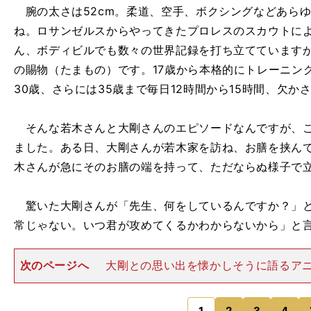
腕の太さは52cm。柔道、空手、ボクシングなどあら
ね。ロサンゼルスからやってきたプロレスのスカウトに
ん、ボディビルでも数々の世界記録を打ち立てています
の賜物（たまもの）です。17歳から本格的にトレーニン
30歳、さらには35歳まで毎日12時間から15時間、欠
そんな若木さんと大剛さんのエピソードなんですが、こ
ました。ある日、大剛さんが若木家を訪ね、お膳を挟ん
木さんが急にそのお膳の端を持って、ただならぬ様子で
驚いた大剛さんが「先生、何をしているんですか？」と
常じゃない。いつ君が攻めてくるかわからないから」と
次のページへ
大剛との思い出を懐かしそうに語るア
の若木さんにそんな体勢を取らせた大剛さんという人は
人物ですよ。僕も世界を周っていろんなレスラーや格闘
1
2
3
4