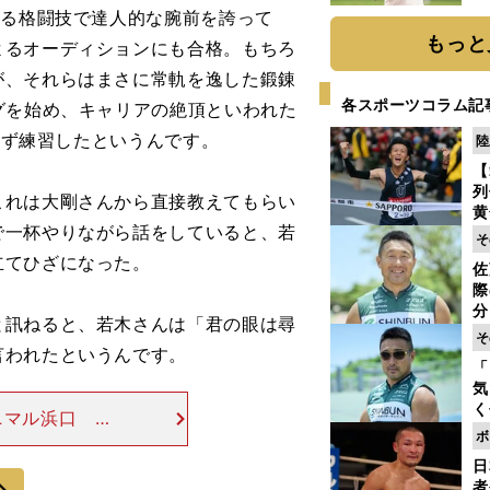
ト
ゆる格闘技で達人的な腕前を誇って
く
もっと
よるオーディションにも合格。もちろ
が、それらはまさに常軌を逸した鍛錬
各スポーツコラム記
グを始め、キャリアの絶頂といわれた
かさず練習したというんです。
陸
【
列
れは大剛さんから直接教えてもらい
黄
で一杯やりながら話をしていると、若
し
そ
期
立てひざになった。
佐
き
際
く
分
訊ねると、若木さんは「君の眼は尋
代
そ
与
言われたというんです。
「
も
気
く
ニマル浜口 あ
浴
ボ
、本当に大変な
太
家を見てきまし
日
ァ
次
者