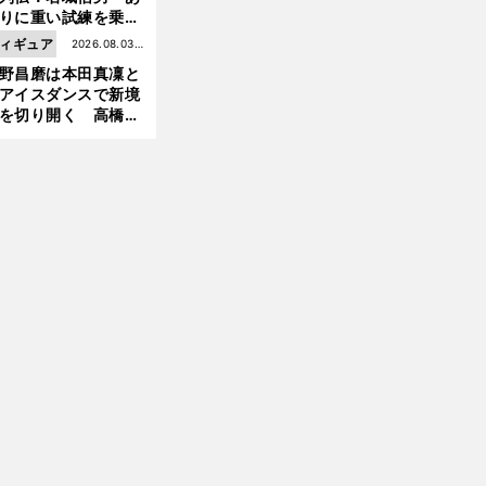
りに重い試練を乗り
え「大胆さ」と「巧
ィギュア
2026.08.03更
」で築いた時代
野昌磨は本田真凜と
新
アイスダンスで新境
を切り開く 高橋大
の証言とも重なる課
と楽しさ
前
へ