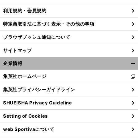
る
利用規約・会員規約
特定商取引法に基づく表示・その他の事項
ブラウザプッシュ通知について
サイトマップ
企業情報
開
く/
集英社ホームページ
新
閉
し
じ
集英社プライバシーガイドライン
い
る
ウ
SHUEISHA Privacy Guideline
ィ
ン
Setting of Cookies
ド
ウ
web Sportivaについて
で
開