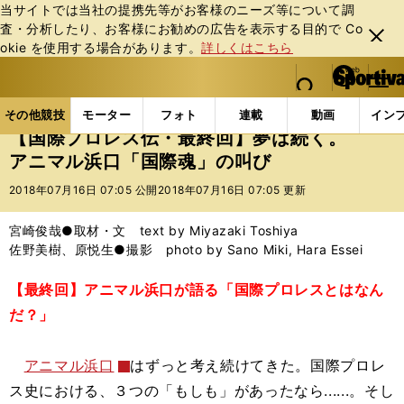
当サイトでは当社の提携先等がお客様のニーズ等について調
査・分析したり、お客様にお勧めの広告を表⽰する⽬的で Co
閉じ
okie を使⽤する場合があります。
詳しくはこちら
る
マイペ
web Sportiva (webスポルティーバ)
検索
メニュ
we
ー
その他競技の記事一覧
格闘技
プロレス
【国際
b
ジ
その他競技
モーター
フォト
連載
動画
イン
ス
【国際プロレス伝・最終回】夢は続く。
ポ
アニマル浜口「国際魂」の叫び
ル
テ
2018年07月16日 07:05 公開
2018年07月16日 07:05 更新
ィ
ー
宮崎俊哉●取材・文 text by Miyazaki Toshiya
バ
佐野美樹、原悦生●撮影 photo by Sano Miki, Hara Essei
【最終回】アニマル浜口が語る「国際プロレスとはなん
だ？」
アニマル浜口
はずっと考え続けてきた。国際プロレ
ス史における、３つの「もしも」があったなら......。そし