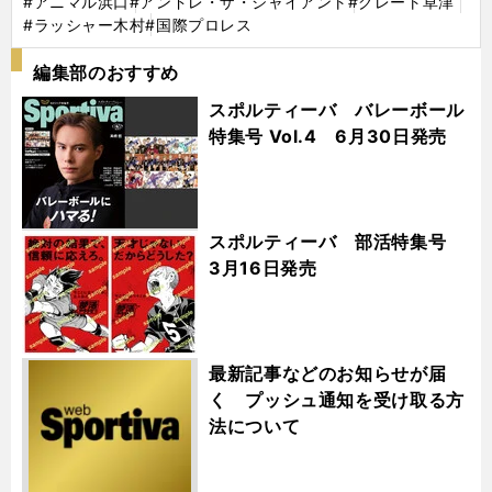
#アニマル浜口
#アンドレ・ザ・ジャイアント
#グレート草津
#ラッシャー木村
#国際プロレス
編集部のおすすめ
スポルティーバ バレーボール
特集号 Vol.4 6月30日発売
スポルティーバ 部活特集号
3月16日発売
最新記事などのお知らせが届
く プッシュ通知を受け取る方
法について