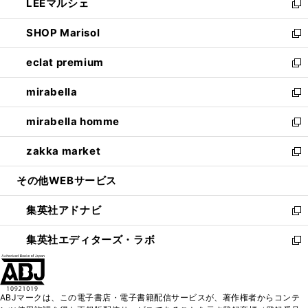
LEEマルシェ
く
で
ド
ィ
い
新
開
ウ
ン
ウ
し
SHOP Marisol
く
で
ド
ィ
い
新
開
ウ
ン
ウ
し
eclat premium
く
で
ド
ィ
い
新
開
ウ
ン
ウ
し
mirabella
く
で
ド
ィ
い
新
開
ウ
ン
ウ
し
mirabella homme
く
で
ド
ィ
い
新
開
ウ
ン
ウ
し
zakka market
く
で
ド
ィ
い
新
開
ウ
ン
ウ
し
その他WEBサービス
く
で
ド
ィ
い
開
ウ
ン
ウ
集英社アドナビ
く
で
ド
ィ
新
開
ウ
ン
し
集英社エディターズ・ラボ
く
で
ド
い
新
開
ウ
ウ
し
く
で
ィ
い
開
ン
ウ
ABJマークは、この電子書店・電子書籍配信サービスが、著作権者からコンテ
く
ド
ィ