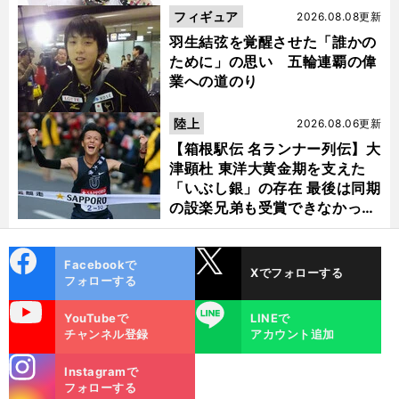
フィギュア
2026.08.08更新
羽生結弦を覚醒させた「誰かの
ために」の思い 五輪連覇の偉
業への道のり
陸上
2026.08.06更新
【箱根駅伝 名ランナー列伝】大
津顕杜 東洋大黄金期を支えた
「いぶし銀」の存在 最後は同期
の設楽兄弟も受賞できなかった
金栗杯に輝く
cebo
X
Facebookで
Xでフォローする
ok
フォローする
uTube
LINE
YouTubeで
LINEで
チャンネル登録
アカウント追加
stagra
Instagramで
m
フォローする