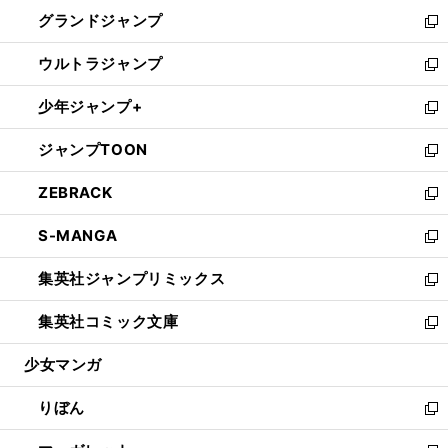
ウ
ン
ウ
し
グランドジャンプ
で
ド
ィ
い
新
開
ウ
ン
ウ
し
ウルトラジャンプ
く
で
ド
ィ
い
新
開
ウ
ン
ウ
し
少年ジャンプ+
く
で
ド
ィ
い
新
開
ウ
ン
ウ
し
ジャンプTOON
く
で
ド
ィ
い
新
開
ウ
ン
ウ
し
ZEBRACK
く
で
ド
ィ
い
新
開
ウ
ン
ウ
し
S-MANGA
く
で
ド
ィ
い
新
開
ウ
ン
ウ
し
集英社ジャンプリミックス
く
で
ド
ィ
い
新
開
ウ
ン
ウ
し
集英社コミック文庫
く
で
ド
ィ
い
新
開
ウ
ン
ウ
し
少女マンガ
く
で
ド
ィ
い
開
ウ
ン
ウ
りぼん
く
で
ド
ィ
新
開
ウ
ン
し