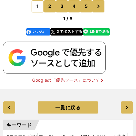
クラッシャー・リソワスキーのインターナショナ
次
1
2
3
4
5
のページへ
ル・ヘビー級タイト
1 / 5
いいね
Xでポストする
LINEで送る
line
faceboo
x
k
Googleの「優先ソース」について
一覧に戻る
キーワード