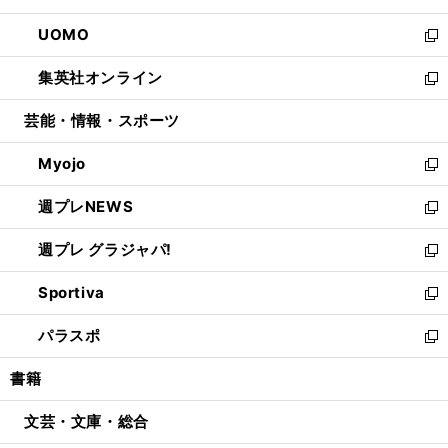
開
ウ
ン
ウ
し
UOMO
く
で
ド
ィ
い
新
開
ウ
ン
ウ
し
集英社オンライン
く
で
ド
ィ
い
新
開
ウ
ン
ウ
し
芸能・情報・スポーツ
く
で
ド
ィ
い
開
ウ
ン
ウ
Myojo
く
で
ド
ィ
新
開
ウ
ン
し
週プレNEWS
く
で
ド
い
新
開
ウ
ウ
し
週プレ グラジャパ!
く
で
ィ
い
新
開
ン
ウ
し
Sportiva
く
ド
ィ
い
新
ウ
ン
ウ
し
パラスポ
で
ド
ィ
い
新
開
ウ
ン
ウ
し
書籍
く
で
ド
ィ
い
開
ウ
ン
ウ
文芸・文庫・総合
く
で
ド
ィ
開
ウ
ン