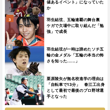
値あるイベント」になっていた
か
羽生結弦、五輪連覇の舞台裏
3
ケガで欠場中に取り組んだ「勉
強」で成長
4
羽生結弦が一時は諦めたソチ五
輪の金メダル「五輪の本当の怖
さを知った......」
5
栗原陵矢が無名校進学の理由は
「自転車で13分」 春江工出身
として最初で最後のプロ野球選
手となった