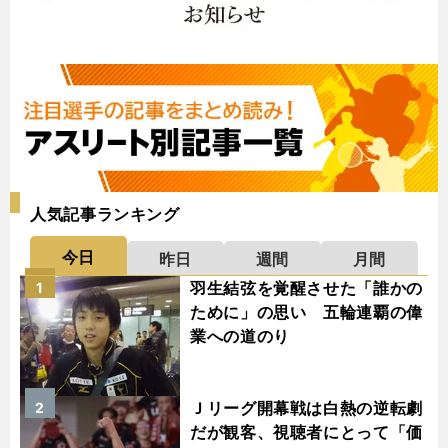
人気記事ランキング
今日
昨日
週間
月間
羽生結弦を覚醒させた「誰かの
1
ために」の思い 五輪連覇の偉
業への道のり
Ｊリーグ開幕戦は白熱の逆転劇
2
だが観客、視聴者にとって「価