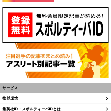
】
・
、
前
へ
サービス
開
く/
推奨環境
閉
じ
集英社ID・スポルティーバIDとは