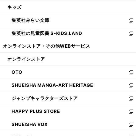
開
ウ
ン
ウ
し
キッズ
く
で
ド
ィ
い
開
ウ
ン
ウ
集英社みらい文庫
く
で
ド
ィ
新
開
ウ
ン
し
集英社の児童図書 S-KIDS.LAND
く
で
ド
い
新
開
ウ
ウ
し
オンラインストア・
その他WEBサービス
く
で
ィ
い
開
ン
ウ
オンラインストア
く
ド
ィ
ウ
ン
OTO
で
ド
新
開
ウ
し
SHUEISHA MANGA-ART HERITAGE
く
で
い
新
開
ウ
し
ジャンプキャラクターズストア
く
ィ
い
新
ン
ウ
し
HAPPY PLUS STORE
ド
ィ
い
新
ウ
ン
ウ
し
SHUEISHA VOX
で
ド
ィ
い
新
開
ウ
ン
ウ
し