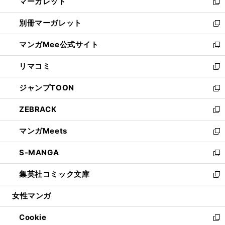
マーガレット
く
で
ド
い
新
開
ウ
ウ
し
別冊マーガレット
く
で
ィ
い
新
開
ン
ウ
し
マンガMee公式サイト
く
ド
ィ
い
新
ウ
ン
ウ
し
リマコミ
で
ド
ィ
い
新
開
ウ
ン
ウ
し
ジャンプTOON
く
で
ド
ィ
い
新
開
ウ
ン
ウ
し
ZEBRACK
く
で
ド
ィ
い
新
開
ウ
ン
ウ
し
マンガMeets
く
で
ド
ィ
い
新
開
ウ
ン
ウ
し
S-MANGA
く
で
ド
ィ
い
新
開
ウ
ン
ウ
し
集英社コミック文庫
く
で
ド
ィ
い
新
開
ウ
ン
ウ
し
女性マンガ
く
で
ド
ィ
い
開
ウ
ン
ウ
Cookie
く
で
ド
ィ
新