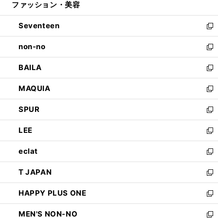
ファッション・美容
く
で
ド
ィ
開
ウ
ン
Seventeen
く
で
ド
新
開
ウ
し
non-no
く
で
い
新
開
ウ
し
BAILA
く
ィ
い
新
ン
ウ
し
MAQUIA
ド
ィ
い
新
ウ
ン
ウ
し
SPUR
で
ド
ィ
い
新
開
ウ
ン
ウ
し
LEE
く
で
ド
ィ
い
新
開
ウ
ン
ウ
し
eclat
く
で
ド
ィ
い
新
開
ウ
ン
ウ
し
T JAPAN
く
で
ド
ィ
い
新
開
ウ
ン
ウ
し
HAPPY PLUS ONE
く
で
ド
ィ
い
新
開
ウ
ン
ウ
し
MEN'S NON-NO
く
で
ド
ィ
い
新