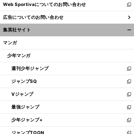
Web Sportivaについてのお問い合わせ
く
新
し
広告についてのお問い合わせ
い
ウ
集英社サイト
ィ
開
ン
く/
マンガ
ド
閉
ウ
じ
少年マンガ
で
る
開
週刊少年ジャンプ
く
新
し
ジャンプSQ
い
新
ウ
し
Vジャンプ
ィ
い
新
ン
ウ
し
最強ジャンプ
ド
ィ
い
新
ウ
ン
ウ
し
少年ジャンプ+
で
ド
ィ
い
新
開
ウ
ン
ウ
し
ジャンプTOON
く
で
ド
ィ
い