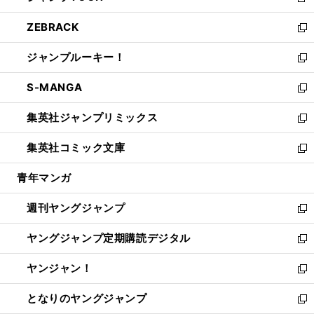
新
開
ウ
ン
ウ
し
ZEBRACK
く
で
ド
ィ
い
新
開
ウ
ン
ウ
し
ジャンプルーキー！
く
で
ド
ィ
い
新
開
ウ
ン
ウ
し
S-MANGA
く
で
ド
ィ
い
新
開
ウ
ン
ウ
し
集英社ジャンプリミックス
く
で
ド
ィ
い
新
開
ウ
ン
ウ
し
集英社コミック文庫
く
で
ド
ィ
い
新
開
ウ
ン
ウ
し
青年マンガ
く
で
ド
ィ
い
開
ウ
ン
ウ
週刊ヤングジャンプ
く
で
ド
ィ
新
開
ウ
ン
し
ヤングジャンプ定期購読デジタル
く
で
ド
い
新
開
ウ
ウ
し
ヤンジャン！
く
で
ィ
い
新
開
ン
ウ
し
となりのヤングジャンプ
く
ド
ィ
い
新