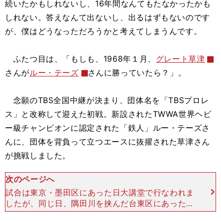
続いたかもしれないし、16年間なんてもたなかったかも
しれない。答えなんて出ないし、出るはずもないのです
が、僕はどうなっただろうかと考えてしまうんです。
ふたつ目は、「もしも、1968年１月、
グレート草津
さんが
ルー・テーズ
さんに勝っていたら？」。
念願のTBS全国中継が決まり、団体名を「TBSプロレ
ス」と改称して迎えた初戦。新設されたTWWA世界ヘビ
ー級チャンピオンに認定された「鉄人」ルー・テーズさ
んに、団体を背負って立つエースに抜擢された草津さん
が挑戦しました。
次のページへ
試合は東京・墨田区にあった日大講堂で行なわれま
したが、同じ日、隅田川を挟んだ台東区にあった蔵
前国技館で日本プロレスのジャイアント馬場さんと