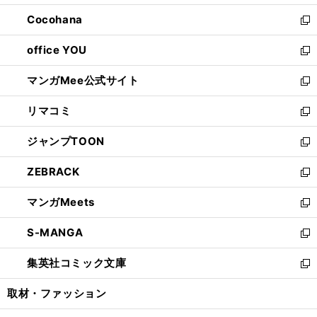
開
ウ
ン
し
Cocohana
く
で
ド
い
新
開
ウ
ウ
し
office YOU
く
で
ィ
い
新
開
ン
ウ
し
マンガMee公式サイト
く
ド
ィ
い
新
ウ
ン
ウ
し
リマコミ
で
ド
ィ
い
新
開
ウ
ン
ウ
し
ジャンプTOON
く
で
ド
ィ
い
新
開
ウ
ン
ウ
し
ZEBRACK
く
で
ド
ィ
い
新
開
ウ
ン
ウ
し
マンガMeets
く
で
ド
ィ
い
新
開
ウ
ン
ウ
し
S-MANGA
く
で
ド
ィ
い
新
開
ウ
ン
ウ
し
集英社コミック文庫
く
で
ド
ィ
い
新
開
ウ
ン
ウ
し
取材・ファッション
く
で
ド
ィ
い
開
ウ
ン
ウ