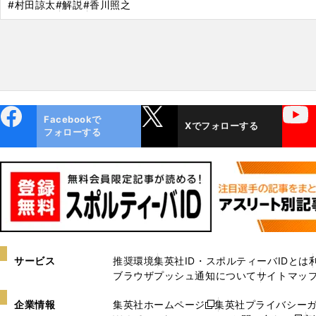
#村田諒太
#解説
#香川照之
ebo
X
YouTube
Facebookで
Xでフォローする
ok
フォローする
サービス
推奨環境
集英社ID・スポルティーバIDとは
ブラウザプッシュ通知について
サイトマッ
企業情報
集英社ホームページ
集英社プライバシー
新