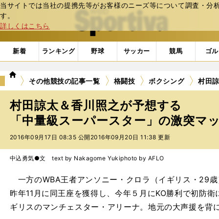
当サイトでは当社の提携先等がお客様のニーズ等について調査・分析し
web Sportiva (webスポルティーバ)
す。
詳しくはこちら
新着
ランキング
野球
サッカー
競馬
ゴル
we
その他競技の記事一覧
格闘技
ボクシング
村田
b
ス
村田諒太＆香川照之が予想する
ポ
ル
「中量級スーパースター」の激突マッチ
テ
2016年09月17日 08:35 公開
2016年09月20日 11:38 更新
ィ
ー
バ
中込勇気●文 text by Nakagome Yuki
photo by AFLO
一方のWBA王者アンソニー・クロラ（イギリス・29歳）
昨年11月に同王座を獲得し、今年５月にKO勝利で初防
ギリスのマンチェスター・アリーナ。地元の大声援を背