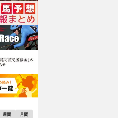
週間
月間