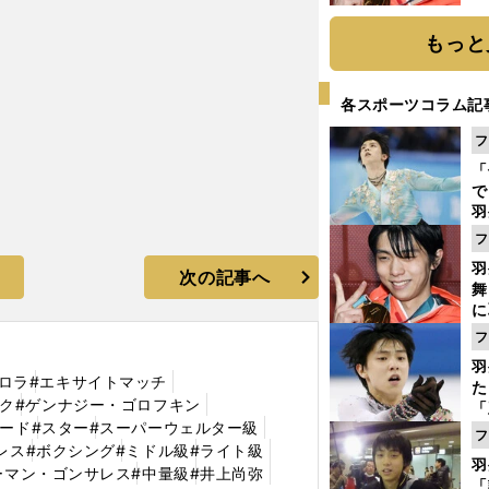
もっと
各スポーツコラム記
フ
「
で
羽
ジ
フ
羽
次の記事へ
舞
に
で
フ
羽
ロラ
#エキサイトマッチ
た
ク
#ゲンナジー・ゴロフキン
「
ナード
#スター
#スーパーウェルター級
知
フ
レス
#ボクシング
#ミドル級
#ライト級
羽
ーマン・ゴンサレス
#中量級
#井上尚弥
「