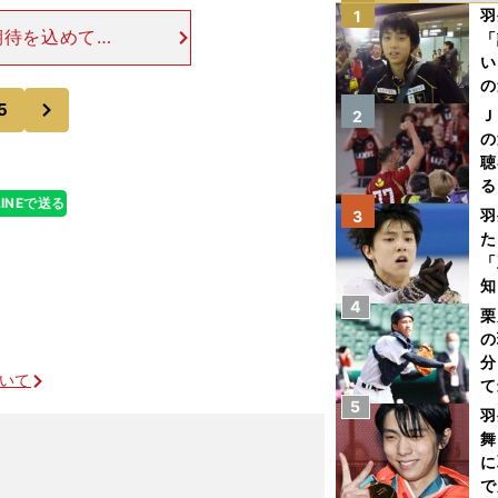
羽
1
期待を込めてで
「
トは、あのスピ
い
たら、メイウェ
の
次
5
Ｊ
2
の
聴
る
LINEで送る
い
羽
3
た
「
知
4
栗
の
分
ついて
て
5
球
羽
舞
に
で