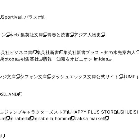
し
し
し
し
し
ン
ン
ン
ン
開
開
開
開
開
い
い
い
い
い
ド
ド
ド
ド
く
く
く
く
く
ウ
ウ
ウ
ウ
ウ
ウ
ウ
ウ
ウ
Sportiva
パラスポ
新
新
ィ
ィ
ィ
ィ
ィ
で
で
で
で
し
し
し
ン
ン
ン
ン
ン
開
開
開
開
い
い
い
ド
ド
ド
ド
ド
ョン
web 集英社文庫
青春と読書
アジア人物史
く
く
く
く
新
新
新
新
ウ
ウ
ウ
ウ
ウ
ウ
ウ
ウ
し
し
し
し
ィ
ィ
ィ
で
で
で
で
で
い
い
い
い
ン
ン
ン
集英社ビジネス書
集英社新書
集英社新書プラス - 知の水先案内人
開
開
開
開
開
新
新
新
ウ
ウ
ウ
ウ
ド
ド
ド
kotoba
e!集英社
情報・知識＆オピニオン imidas
く
く
く
く
く
新
し
新
し
新
ィ
ィ
ィ
ィ
ウ
ウ
ウ
し
し
い
し
い
し
ン
ン
ン
ン
で
で
で
い
い
ウ
い
ウ
い
ド
ド
ド
ド
ンジ文庫
シフォン文庫
ダッシュエックス文庫公式サイト
JUMP 
開
開
開
新
新
新
ウ
ウ
ィ
ウ
ィ
ウ
ウ
ウ
ウ
ウ
く
く
く
し
し
し
ィ
ィ
ン
ィ
ン
ィ
で
で
で
で
い
い
い
ン
ン
ド
ン
ド
ン
S.LAND
開
開
開
開
新
ウ
ウ
ウ
ド
ド
ウ
ド
ウ
ド
く
く
く
く
し
ィ
ィ
ィ
ウ
ウ
で
ウ
で
ウ
い
ン
ン
ン
ジャンプキャラクターズストア
HAPPY PLUS STORE
SHUEIS
で
で
開
で
開
で
新
新
新
ウ
ド
ド
ド
ium
mirabella
mirabella homme
zakka market
開
開
く
開
く
開
し
新
新
新
し
新
し
ィ
ウ
ウ
ウ
く
く
く
く
い
し
し
い
し
し
い
ン
で
で
で
ウ
い
い
ウ
い
い
ウ
ド
ボ
開
開
開
新