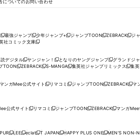
告についてのお問い合わせ
プ
最強ジャンプ
少年ジャンプ+
ジャンプTOON
ZEBRACK
ジ
新
新
新
新
新
英社コミック文庫
し
新
し
し
し
し
い
い
し
い
い
い
ウ
ウ
い
ウ
ウ
ウ
購読デジタル
ヤンジャン！
となりのヤングジャンプ
グランドジ
新
新
新
ィ
ィ
ウ
ィ
ィ
ィ
プTOON
ZEBRACK
S-MANGA
集英社ジャンプリミックス
集英
新
し
新
し
新
し
新
ン
ン
ィ
ン
ン
ン
し
い
し
い
し
い
し
ド
ド
ン
ド
ド
ド
い
ウ
い
ウ
い
ウ
い
ウ
ウ
ド
ウ
ウ
ウ
マンガMee公式サイト
リマコミ
ジャンプTOON
ZEBRACK
マン
新
新
新
新
ウ
ィ
ウ
ィ
ウ
ィ
ウ
で
で
ウ
で
で
で
し
し
し
し
し
ィ
ン
ィ
ン
ィ
ン
ィ
開
開
で
開
開
開
い
い
い
い
い
ン
ド
ン
ド
ン
ド
ン
く
く
開
く
く
く
ウ
ウ
ウ
ウ
ウ
ド
ウ
ド
ウ
ド
ウ
ド
ee公式サイト
リマコミ
ジャンプTOON
ZEBRACK
マンガMeet
く
新
新
新
新
ィ
ィ
ィ
ィ
ィ
ウ
で
ウ
で
ウ
で
ウ
し
し
し
し
ン
ン
ン
ン
ン
で
開
で
開
で
開
で
い
い
い
い
ド
ド
ド
ド
ド
開
く
開
く
開
く
開
ウ
ウ
ウ
ウ
ウ
ウ
ウ
ウ
ウ
PUR
LEE
eclat
T JAPAN
HAPPY PLUS ONE
MEN'S NON-
く
く
く
く
新
新
新
新
新
ィ
ィ
ィ
ィ
で
で
で
で
で