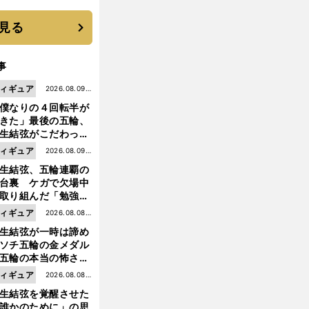
見る
事
ィギュア
2026.08.09更
僕なりの４回転半が
新
きた」最後の五輪、
生結弦がこだわった
ャンプの美学
ィギュア
2026.08.09更
生結弦、五輪連覇の
新
台裏 ケガで欠場中
取り組んだ「勉強」
成長
前
ィギュア
2026.08.08更
へ
生結弦が一時は諦め
新
ソチ五輪の金メダル
五輪の本当の怖さを
った......」
ィギュア
2026.08.08更
生結弦を覚醒させた
新
誰かのために」の思