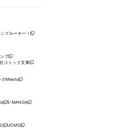
ャンプルーキー！
新
し
い
ウ
ャンプ
新
ィ
社コミック文庫
し
新
ン
い
し
ド
ウ
い
ウ
ガMeets
新
ィ
ウ
で
し
ン
ィ
開
い
ド
ン
く
ウ
ウ
ド
s
S-MANGA
新
新
ィ
で
ウ
し
し
ン
開
で
い
い
ド
く
開
ウ
ウ
ウ
NO
UOMO
く
新
新
ィ
ィ
で