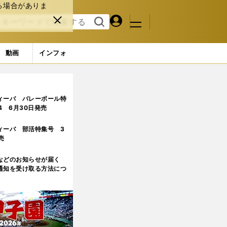
る場合がありま
マイペ
閉じ
検索
メニュ
ー
る
す
ジ
る
動画
インフォ
4ページ目
ィーバ バレーボール特
.4 6月30日発売
ィーバ 部活特集号 3
売
などのお知らせが届く
通知を受け取る方法につ