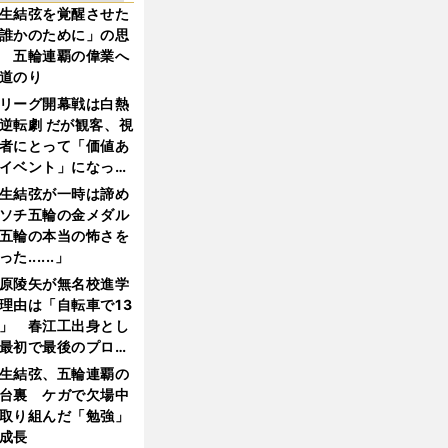
生結弦を覚醒させた
誰かのために」の思
 五輪連覇の偉業へ
道のり
リーグ開幕戦は白熱
逆転劇 だが観客、視
者にとって「価値あ
イベント」になって
たか
生結弦が一時は諦め
ソチ五輪の金メダル
五輪の本当の怖さを
った......」
原陵矢が無名校進学
理由は「自転車で13
」 春江工出身とし
最初で最後のプロ野
選手となった
生結弦、五輪連覇の
台裏 ケガで欠場中
取り組んだ「勉強」
成長