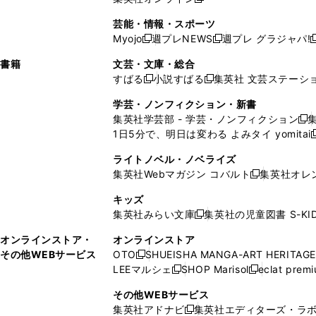
し
新
し
し
し
ン
ィ
ン
ン
開
で
開
で
い
し
い
い
い
ド
ン
ド
ド
芸能・情報・スポーツ
く
開
く
開
ウ
い
ウ
ウ
ウ
ウ
ド
ウ
ウ
Myojo
週プレNEWS
週プレ グラジャパ!
く
く
新
新
新
ィ
ウ
ィ
ィ
ィ
で
ウ
で
で
し
し
ン
ィ
ン
ン
ン
書籍
文芸・文庫・総合
開
で
開
開
い
い
ド
ン
ド
ド
ド
すばる
小説すばる
集英社 文芸ステーシ
く
開
く
く
新
新
ウ
ウ
ウ
ド
ウ
ウ
ウ
く
し
し
ィ
ィ
学芸・ノンフィクション・新書
で
ウ
で
で
で
い
い
ン
ン
集英社学芸部 - 学芸・ノンフィクション
開
で
開
開
開
新
ウ
ウ
ド
ド
1日5分で、明日は変わる よみタイ yomitai
く
開
く
く
く
し
新
ィ
ィ
ウ
ウ
く
い
ン
ン
ライトノベル・ノベライズ
で
で
ウ
ド
ド
集英社Webマガジン コバルト
集英社オレ
開
開
新
ィ
ウ
ウ
く
く
し
ン
キッズ
で
で
い
ド
集英社みらい文庫
集英社の児童図書 S-KID
開
開
新
ウ
ウ
く
く
し
ィ
オンラインストア・
オンラインストア
で
い
ン
その他WEBサービス
OTO
SHUEISHA MANGA-ART HERITAGE
開
新
ウ
ド
LEEマルシェ
SHOP Marisol
eclat prem
く
し
新
新
ィ
ウ
い
し
し
ン
その他WEBサービス
で
ウ
い
い
ド
集英社アドナビ
集英社エディターズ・ラ
開
新