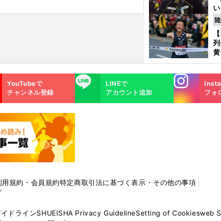
い
の
陸
【
列
黄
し
期
Instagra
LINE
き
YouTubeで
LINEで
Inst
m
く
チャンネル登録
アカウント追加
フォ
利用規約・会員規約
特定商取引法に基づく表示・その他の事項
プ
ガイドライン
SHUEISHA Privacy Guideline
Setting of Cookies
web 