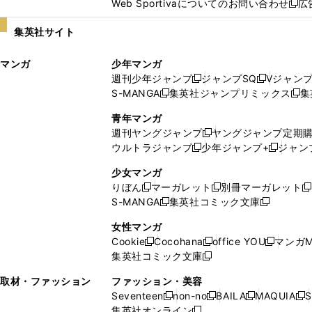
Web Sportivaについてのお問い合わせ
広
し
新
い
し
集英社サイト
ウ
い
ィ
ウ
マンガ
少年マンガ
ン
ィ
週刊少年ジャンプ
ジャンプSQ
Vジャン
ド
ン
新
新
S-MANGA
集英社ジャンプリミックス
集
ウ
ド
新
し
し
新
で
ウ
し
い
い
し
青年マンガ
開
で
い
ウ
ウ
い
週刊ヤングジャンプ
ヤングジャンプ定期
新
く
開
ウ
ィ
ィ
ウ
ウルトラジャンプ
少年ジャンプ+
ジャン
新
し
新
く
ィ
ン
ン
ィ
し
い
し
ン
ド
ド
ン
少女マンガ
い
ウ
い
ド
ウ
ウ
ド
りぼん
マーガレット
別冊マーガレット
新
新
新
ウ
ィ
ウ
ウ
で
で
ウ
S-MANGA
集英社コミック文庫
し
新
し
新
ィ
ン
ィ
で
開
開
で
い
し
い
し
ン
ド
ン
女性マンガ
開
く
く
開
ウ
い
ウ
い
ド
ウ
ド
Cookie
Cocohana
office YOU
マンガM
く
く
新
新
新
ィ
ウ
ィ
ウ
ウ
で
ウ
集英社コミック文庫
し
新
し
し
ン
ィ
ン
ィ
で
開
で
い
し
い
い
ド
ン
ド
ン
取材・ファッション
ファッション・美容
開
く
開
ウ
い
ウ
ウ
ウ
ド
ウ
ド
Seventeen
non-no
BAILA
MAQUIA
S
く
く
新
新
新
新
ィ
ウ
ィ
ィ
で
ウ
で
ウ
集英社オンライン