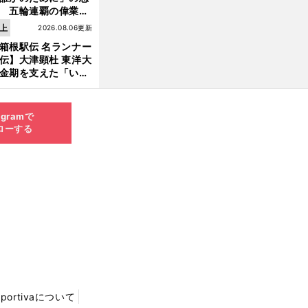
 五輪連覇の偉業へ
道のり
上
2026.08.06更新
箱根駅伝 名ランナー
伝】大津顕杜 東洋大
金期を支えた「いぶ
銀」の存在 最後は同
の設楽兄弟も受賞で
なかった金栗杯に輝
agramで
ローする
Sportivaについて