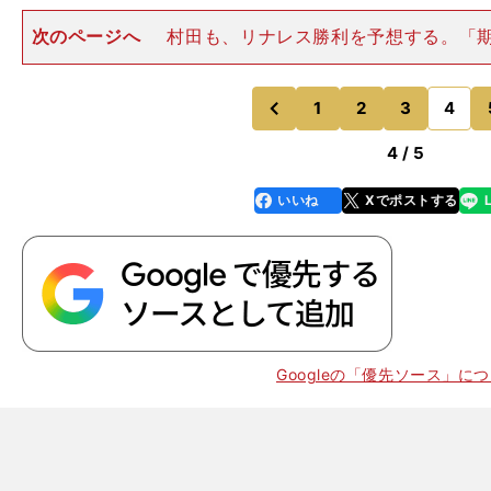
次のページへ
村田も、リナレス勝利を予想する。「
すけど、ホルヘの中盤KOですね。ホルヘの最大のポイン
ードですよ。超特急ですよね。一発一発のスピードを見
ザーより速いんじゃない
1
2
3
4
のページへ
のページへ
前
4 / 5
いいね
Xでポストする
line
faceboo
x
k
Googleの「優先ソース」に