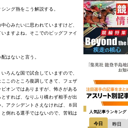
シング熱をこう解説する。
の中心みたいに思われていますけど、
ていますよね。そこでのビッグファイ
心配はないと言う。
、いろんな国で試合していますので、
はここのところ復調してきて、フェザ
ンピオンではありますが、怖さがある
るとすれば、なりふり構わず相手が出
い。アクシデントさえなければ、８回
人気記事ランキング
りと倒れる選手ではないので、苦戦は
今日
昨日