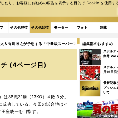
たり、お客様にお勧めの広告を表⽰する⽬的で Cookie を使⽤す
フ
その他球技
その他競技
モーター
フォト
連載
諒太＆香川照之が予想する「中量級スーパースター」の激突マッチ
編集部のおすすめ
スポルテ
集号 Vol
 (4ページ目)
スポルテ
月16日発
最新記事
プッシュ
いて
は38戦31勝（13KO）４敗３分。
衛に成功している。今回の試合地はイ
に王座統一を目指す。