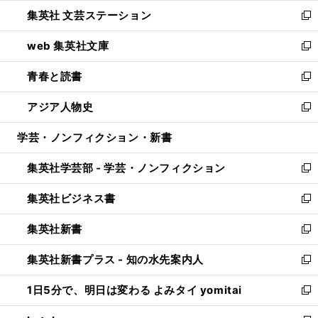
ウ
し
集英社 文芸ステーション
く
ィ
い
新
ン
ウ
し
web 集英社文庫
ド
ィ
い
新
ウ
ン
ウ
し
青春と読書
で
ド
ィ
い
新
開
ウ
ン
ウ
し
アジア人物史
く
で
ド
ィ
い
新
開
ウ
ン
ウ
し
学芸・ノンフィクション・新書
く
で
ド
ィ
い
開
ウ
ン
ウ
集英社学芸部 - 学芸・ノンフィクション
く
で
ド
ィ
新
開
ウ
ン
し
集英社ビジネス書
く
で
ド
い
新
開
ウ
ウ
し
集英社新書
く
で
ィ
い
新
開
ン
ウ
し
集英社新書プラス - 知の水先案内人
く
ド
ィ
い
新
ウ
ン
ウ
し
1日5分で、明日は変わる よみタイ yomitai
で
ド
ィ
い
新
開
ウ
ン
ウ
し