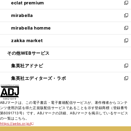
eclat premium
く
で
ド
ィ
い
新
開
ウ
ン
ウ
し
mirabella
く
で
ド
ィ
い
新
開
ウ
ン
ウ
し
mirabella homme
く
で
ド
ィ
い
新
開
ウ
ン
ウ
し
zakka market
く
で
ド
ィ
い
新
開
ウ
ン
ウ
し
その他WEBサービス
く
で
ド
ィ
い
開
ウ
ン
ウ
集英社アドナビ
く
で
ド
ィ
新
開
ウ
ン
し
集英社エディターズ・ラボ
く
で
ド
い
新
開
ウ
ウ
し
く
で
ィ
い
開
ン
ウ
ABJマークは、この電子書店・電子書籍配信サービスが、著作権者からコンテ
く
ド
ィ
ンツ使用許諾を得た正規版配信サービスであることを示す登録商標（登録番号
ウ
ン
第6091713号）です。ABJマークの詳細、ABJマークを掲示しているサービス
で
ド
の一覧はこちら。
開
ウ
https://aebs.or.jp/
新
く
で
し