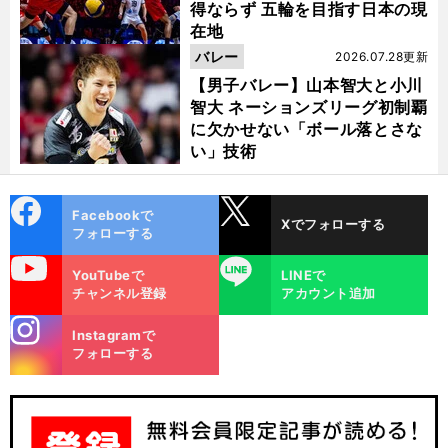
得ならず 五輪を目指す日本の現
在地
バレー
2026.07.28更新
【男子バレー】山本智大と小川
智大 ネーションズリーグ初制覇
に欠かせない「ボール落とさな
い」技術
cebo
X
Facebookで
Xでフォローする
ok
フォローする
uTube
LINE
YouTubeで
LINEで
チャンネル登録
アカウント追加
stagra
Instagramで
m
フォローする