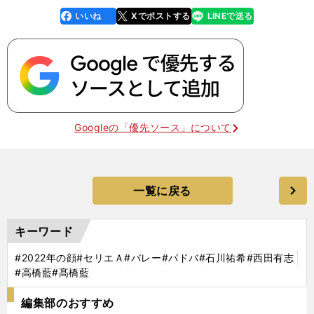
いいね
Xでポストする
LINEで送る
line
faceboo
x
k
Googleの「優先ソース」について
一覧に戻る
キーワード
#2022年の顔
#セリエＡ
#バレー
#パドバ
#石川祐希
#西田有志
#高橋藍
#髙橋藍
編集部のおすすめ