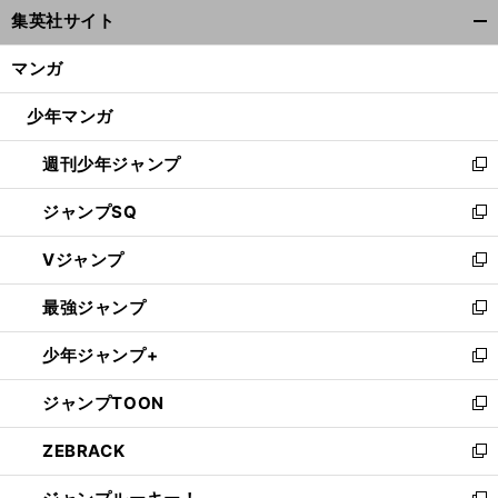
ウ
集英社サイト
ィ
開
ン
く/
マンガ
ド
閉
ウ
じ
少年マンガ
で
る
開
週刊少年ジャンプ
く
新
し
ジャンプSQ
い
新
ウ
し
Vジャンプ
ィ
い
新
ン
ウ
し
最強ジャンプ
ド
ィ
い
新
ウ
ン
ウ
し
少年ジャンプ+
で
ド
ィ
い
新
開
ウ
ン
ウ
し
ジャンプTOON
く
で
ド
ィ
い
新
開
ウ
ン
ウ
し
ZEBRACK
く
で
ド
ィ
い
新
開
ウ
ン
ウ
し
く