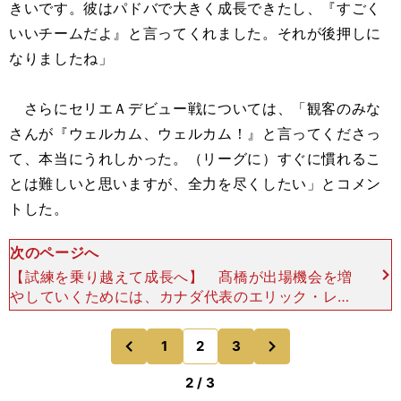
きいです。彼はパドバで大きく成長できたし、『すごく
いいチームだよ』と言ってくれました。それが後押しに
なりましたね」
さらにセリエＡデビュー戦については、「観客のみな
さんが『ウェルカム、ウェルカム！』と言ってくださっ
て、本当にうれしかった。（リーグに）すぐに慣れるこ
とは難しいと思いますが、全力を尽くしたい」とコメン
トした。
次のページへ
【試練を乗り越えて成長へ】 髙橋が出場機会を増
やしていくためには、カナダ代表のエリック・レプ
キーとのポジション争いで彼を上回らないといけな
い。厳しい闘いになるだろうが、これまでのバレー
次
1
2
3
のページへ
のページへ
人生、日本代表
前
2 / 3