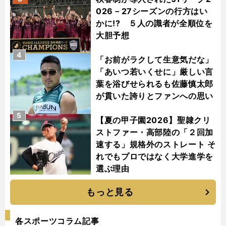
026－27シーズンの行方はい
かに!? ５人の識者が全順位を
大胆予想
4
「お前がラクして生意気だな」
「あいつ若いくせに」厳しい言
葉を浴びせられるも佐藤慎太郎
が貫いた誇りとファンへの思い
5
【夏の甲子園2026】聖隷クリ
ストファー・高部陸の「２回加
速する」規格外のストレート そ
れでもプロではなく大学進学を
選ぶ理由
もっと見る
各スポーツコラム記事