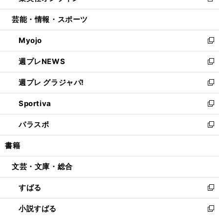
新
開
ウ
ン
ウ
し
芸能・情報・スポーツ
く
で
ド
ィ
い
開
ウ
ン
ウ
Myojo
く
で
ド
ィ
新
開
ウ
ン
し
週プレNEWS
く
で
ド
い
新
開
ウ
ウ
し
週プレ グラジャパ!
く
で
ィ
い
新
開
ン
ウ
し
Sportiva
く
ド
ィ
い
新
ウ
ン
ウ
し
パラスポ
で
ド
ィ
い
新
開
ウ
ン
ウ
し
書籍
く
で
ド
ィ
い
開
ウ
ン
ウ
文芸・文庫・総合
く
で
ド
ィ
開
ウ
ン
すばる
く
で
ド
新
開
ウ
し
小説すばる
く
で
い
新
開