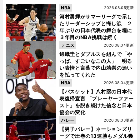
NBA
2026.08.05更新
河村勇輝がサマーリーグで示し
たリーダーシップと悔し涙 ２
年ぶりの日本代表の舞台を糧に
３年目のNBA挑戦は続く
テニス
2026.08.04更新
錦織圭とダブルスを組んで「や
っぱ、すごいなこの人」 明る
い表情と言葉で内山靖崇の迷い
を払ってくれた
NBA
2026.08.04更新
【バスケット】八村塁の日本代
表復帰宣言 「プレーヤーファー
スト」を説き続けた信念と日本
協会の変化
バレー
2026.08.03更新
【男子バレー】ネーションズリ
ーグで圧巻の13連勝もメダル獲