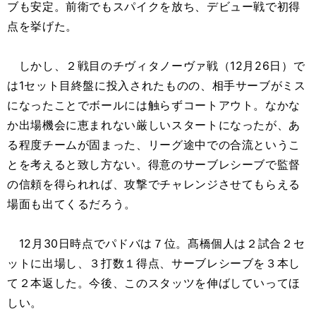
ブも安定。前衛でもスパイクを放ち、デビュー戦で初得
点を挙げた。
しかし、２戦目のチヴィタノーヴァ戦（12月26日）で
は1セット目終盤に投入されたものの、相手サーブがミス
になったことでボールには触らずコートアウト。なかな
か出場機会に恵まれない厳しいスタートになったが、あ
る程度チームが固まった、リーグ途中での合流というこ
とを考えると致し方ない。得意のサーブレシーブで監督
の信頼を得られれば、攻撃でチャレンジさせてもらえる
場面も出てくるだろう。
12月30日時点でパドバは７位。髙橋個人は２試合２セ
ットに出場し、３打数１得点、サーブレシーブを３本し
て２本返した。今後、このスタッツを伸ばしていってほ
しい。