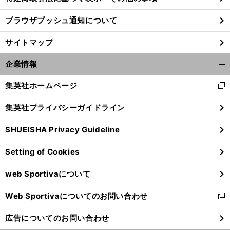
ブラウザプッシュ通知について
前
へ
サイトマップ
企業情報
開
く/
集英社ホームページ
新
閉
し
じ
集英社プライバシーガイドライン
い
る
ウ
SHUEISHA Privacy Guideline
ィ
ン
Setting of Cookies
ド
ウ
web Sportivaについて
で
開
Web Sportivaについてのお問い合わせ
く
新
し
広告についてのお問い合わせ
い