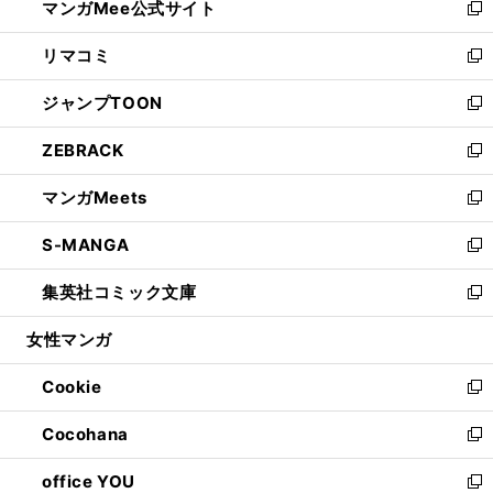
マンガMee公式サイト
く
ド
ィ
い
新
ウ
ン
ウ
し
リマコミ
で
ド
ィ
い
新
開
ウ
ン
ウ
し
ジャンプTOON
く
で
ド
ィ
い
新
開
ウ
ン
ウ
し
ZEBRACK
く
で
ド
ィ
い
新
開
ウ
ン
ウ
し
マンガMeets
く
で
ド
ィ
い
新
開
ウ
ン
ウ
し
S-MANGA
く
で
ド
ィ
い
新
開
ウ
ン
ウ
し
集英社コミック文庫
く
で
ド
ィ
い
新
開
ウ
ン
ウ
し
女性マンガ
く
で
ド
ィ
い
開
ウ
ン
ウ
Cookie
く
で
ド
ィ
新
開
ウ
ン
し
Cocohana
く
で
ド
い
新
開
ウ
ウ
し
office YOU
く
で
ィ
い
新