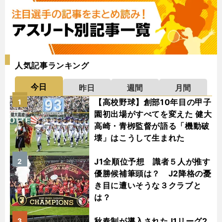
人気記事ランキング
今日
昨日
週間
月間
【高校野球】創部10年目の甲子
1
園初出場がすべてを変えた 健大
高崎・青栁監督が語る「機動破
壊」はこうして生まれた
J1全順位予想 識者５人が推す
2
優勝候補筆頭は？ J2降格の憂
き目に遭いそうな３クラブと
は？
秋春制が導入されたJ1リーグ2
3