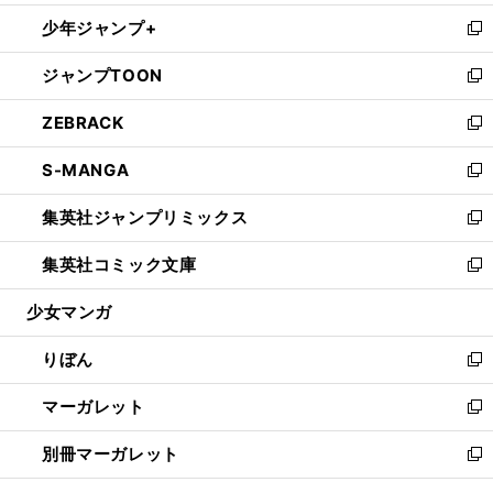
開
ウ
ン
ウ
し
少年ジャンプ+
く
で
ド
ィ
い
新
開
ウ
ン
ウ
し
ジャンプTOON
く
で
ド
ィ
い
新
開
ウ
ン
ウ
し
ZEBRACK
く
で
ド
ィ
い
新
開
ウ
ン
ウ
し
S-MANGA
く
で
ド
ィ
い
新
開
ウ
ン
ウ
し
集英社ジャンプリミックス
く
で
ド
ィ
い
新
開
ウ
ン
ウ
し
集英社コミック文庫
く
で
ド
ィ
い
新
開
ウ
ン
ウ
し
少女マンガ
く
で
ド
ィ
い
開
ウ
ン
ウ
りぼん
く
で
ド
ィ
新
開
ウ
ン
し
マーガレット
く
で
ド
い
新
開
ウ
ウ
し
別冊マーガレット
く
で
ィ
い
新
開
ン
ウ
し