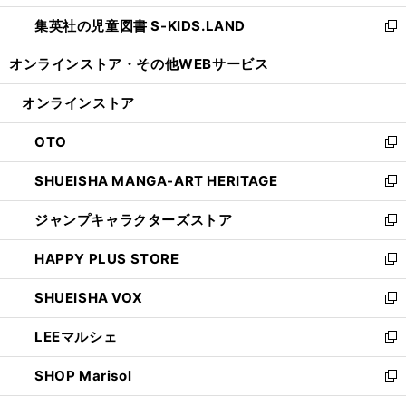
開
ウ
ン
し
集英社の児童図書 S-KIDS.LAND
く
で
ド
い
新
開
ウ
ウ
し
オンラインストア・
その他WEBサービス
く
で
ィ
い
開
ン
ウ
オンラインストア
く
ド
ィ
ウ
ン
OTO
で
ド
新
開
ウ
し
SHUEISHA MANGA-ART HERITAGE
く
で
い
新
開
ウ
し
ジャンプキャラクターズストア
く
ィ
い
新
ン
ウ
し
HAPPY PLUS STORE
ド
ィ
い
新
ウ
ン
ウ
し
SHUEISHA VOX
で
ド
ィ
い
新
開
ウ
ン
ウ
し
LEEマルシェ
く
で
ド
ィ
い
新
開
ウ
ン
ウ
し
SHOP Marisol
く
で
ド
ィ
い
新
開
ウ
ン
ウ
し