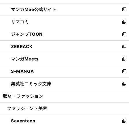
開
ン
ウ
し
マンガMee公式サイト
く
ド
ィ
い
新
ウ
ン
ウ
し
リマコミ
で
ド
ィ
い
新
開
ウ
ン
ウ
し
ジャンプTOON
く
で
ド
ィ
い
新
開
ウ
ン
ウ
し
ZEBRACK
く
で
ド
ィ
い
新
開
ウ
ン
ウ
し
マンガMeets
く
で
ド
ィ
い
新
開
ウ
ン
ウ
し
S-MANGA
く
で
ド
ィ
い
新
開
ウ
ン
ウ
し
集英社コミック文庫
く
で
ド
ィ
い
新
開
ウ
ン
ウ
し
取材・ファッション
く
で
ド
ィ
い
開
ウ
ン
ウ
ファッション・美容
く
で
ド
ィ
開
ウ
ン
Seventeen
く
で
ド
新
開
ウ
し