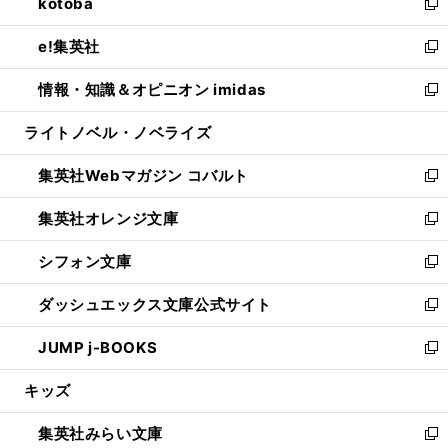
kotoba
く
で
ド
ィ
い
新
開
ウ
ン
ウ
し
e!集英社
く
で
ド
ィ
い
新
開
ウ
ン
ウ
し
情報・知識＆オピニオン imidas
く
で
ド
ィ
い
新
開
ウ
ン
ウ
し
ライトノベル・ノベライズ
く
で
ド
ィ
い
開
ウ
ン
ウ
集英社Webマガジン コバルト
く
で
ド
ィ
新
開
ウ
ン
し
集英社オレンジ文庫
く
で
ド
い
新
開
ウ
ウ
し
シフォン文庫
く
で
ィ
い
新
開
ン
ウ
し
ダッシュエックス文庫公式サイト
く
ド
ィ
い
新
ウ
ン
ウ
し
JUMP j-BOOKS
で
ド
ィ
い
新
開
ウ
ン
ウ
し
キッズ
く
で
ド
ィ
い
開
ウ
ン
ウ
集英社みらい文庫
く
で
ド
ィ
新