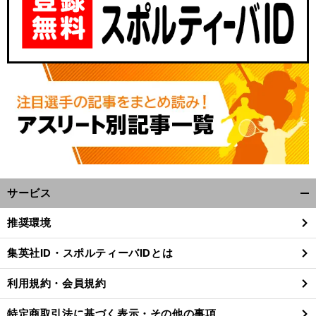
サービス
開
く/
推奨環境
閉
じ
集英社ID・スポルティーバIDとは
る
利用規約・会員規約
特定商取引法に基づく表示・その他の事項