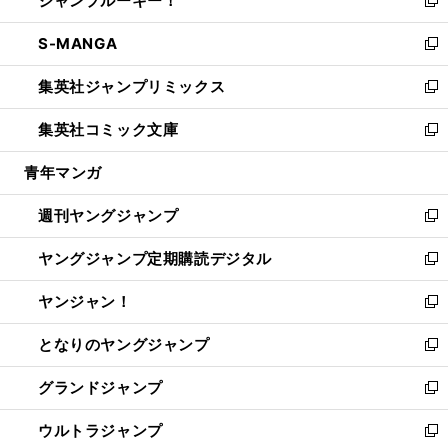
ジャンプルーキー！
で
ド
ィ
い
新
開
ウ
ン
ウ
し
S-MANGA
く
で
ド
ィ
い
新
開
ウ
ン
ウ
し
集英社ジャンプリミックス
く
で
ド
ィ
い
新
開
ウ
ン
ウ
し
集英社コミック文庫
く
で
ド
ィ
い
新
開
ウ
ン
ウ
し
青年マンガ
く
で
ド
ィ
い
開
ウ
ン
ウ
週刊ヤングジャンプ
く
で
ド
ィ
新
開
ウ
ン
し
ヤングジャンプ定期購読デジタル
く
で
ド
い
新
開
ウ
ウ
し
ヤンジャン！
く
で
ィ
い
新
開
ン
ウ
し
となりのヤングジャンプ
く
ド
ィ
い
新
ウ
ン
ウ
し
グランドジャンプ
で
ド
ィ
い
新
開
ウ
ン
ウ
し
ウルトラジャンプ
く
で
ド
ィ
い
新