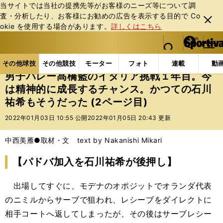
当サイトでは当社の提携先等がお客様のニーズ等について調
査・分析したり、お客様にお勧めの広告を表⽰する⽬的で Co
閉じ
okie を使⽤する場合があります。
詳しくはこちら
る
マイペ
web Sportiva (webスポルティーバ)
検索
メニュ
we
ー
その他球技の記事一覧
バレー
男子バレー髙橋藍の
b
ジ
その他球技
その他競技
モーター
フォト
連載
動
ス
男子バレー髙橋藍のイタリア挑戦１年目。今
ポ
は精神的に成長するチャンス。かつての石川
ル
祐希もそうだった (2ページ目)
テ
ィ
2022年01月03日 10:55 公開
2022年01月05日 20:43 更新
ー
バ
中西美雁●取材・文 text by Nakanishi Mikari
【パドバ加入を石川祐希が後押し】
出場してすぐに、モデナのオポジットでオランダ代表
のニミルからサーブで狙われ、レシーブをダイレクトに
相手コートへ返してしまったが、その後はサーブレシー