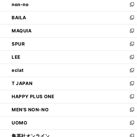
non-no
く
で
い
新
開
ウ
し
BAILA
く
ィ
い
新
ン
ウ
し
MAQUIA
ド
ィ
い
新
ウ
ン
ウ
し
SPUR
で
ド
ィ
い
新
開
ウ
ン
ウ
し
LEE
く
で
ド
ィ
い
新
開
ウ
ン
ウ
し
eclat
く
で
ド
ィ
い
新
開
ウ
ン
ウ
し
T JAPAN
く
で
ド
ィ
い
新
開
ウ
ン
ウ
し
HAPPY PLUS ONE
く
で
ド
ィ
い
新
開
ウ
ン
ウ
し
MEN'S NON-NO
く
で
ド
ィ
い
新
開
ウ
ン
ウ
し
UOMO
く
で
ド
ィ
い
新
開
ウ
ン
ウ
し
集英社オンライン
く
で
ド
ィ
い