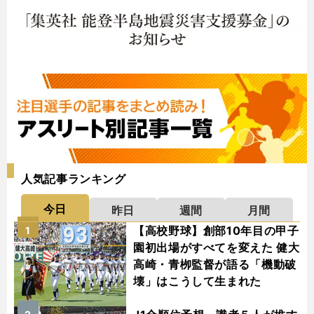
人気記事ランキング
今日
昨日
週間
月間
【高校野球】創部10年目の甲子
1
園初出場がすべてを変えた 健大
高崎・青栁監督が語る「機動破
壊」はこうして生まれた