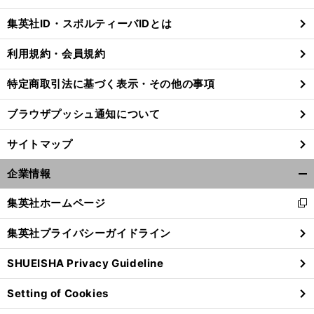
閉
じ
集英社ID・スポルティーバIDとは
る
利用規約・会員規約
特定商取引法に基づく表示・その他の事項
ブラウザプッシュ通知について
サイトマップ
企業情報
開
く/
集英社ホームページ
新
閉
し
じ
集英社プライバシーガイドライン
い
る
前
ウ
へ
SHUEISHA Privacy Guideline
ィ
ン
Setting of Cookies
ド
ウ