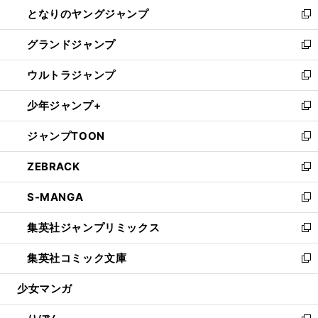
ウ
し
となりのヤングジャンプ
く
ド
ィ
い
新
ウ
ン
ウ
し
グランドジャンプ
で
ド
ィ
い
新
開
ウ
ン
ウ
し
ウルトラジャンプ
く
で
ド
ィ
い
新
開
ウ
ン
ウ
し
少年ジャンプ+
く
で
ド
ィ
い
新
開
ウ
ン
ウ
し
ジャンプTOON
く
で
ド
ィ
い
新
開
ウ
ン
ウ
し
ZEBRACK
く
で
ド
ィ
い
新
開
ウ
ン
ウ
し
S-MANGA
く
で
ド
ィ
い
新
開
ウ
ン
ウ
し
集英社ジャンプリミックス
く
で
ド
ィ
い
新
開
ウ
ン
ウ
し
集英社コミック文庫
く
で
ド
ィ
い
新
開
ウ
ン
ウ
し
少女マンガ
く
で
ド
ィ
い
開
ウ
ン
ウ