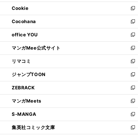
開
ウ
ン
ウ
Cookie
く
で
ド
ィ
新
開
ウ
ン
し
Cocohana
く
で
ド
い
新
開
ウ
ウ
し
office YOU
く
で
ィ
い
新
開
ン
ウ
し
マンガMee公式サイト
く
ド
ィ
い
新
ウ
ン
ウ
し
リマコミ
で
ド
ィ
い
新
開
ウ
ン
ウ
し
ジャンプTOON
く
で
ド
ィ
い
新
開
ウ
ン
ウ
し
ZEBRACK
く
で
ド
ィ
い
新
開
ウ
ン
ウ
し
マンガMeets
く
で
ド
ィ
い
新
開
ウ
ン
ウ
し
S-MANGA
く
で
ド
ィ
い
新
開
ウ
ン
ウ
し
集英社コミック文庫
く
で
ド
ィ
い
新
開
ウ
ン
ウ
し