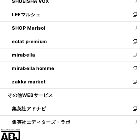
SHUEISHA VOX
で
ド
ィ
い
新
開
ウ
ン
ウ
し
LEEマルシェ
く
で
ド
ィ
い
新
開
ウ
ン
ウ
し
SHOP Marisol
く
で
ド
ィ
い
新
開
ウ
ン
ウ
し
eclat premium
く
で
ド
ィ
い
新
開
ウ
ン
ウ
し
mirabella
く
で
ド
ィ
い
新
開
ウ
ン
ウ
し
mirabella homme
く
で
ド
ィ
い
新
開
ウ
ン
ウ
し
zakka market
く
で
ド
ィ
い
新
開
ウ
ン
ウ
し
その他WEBサービス
く
で
ド
ィ
い
開
ウ
ン
ウ
集英社アドナビ
く
で
ド
ィ
新
開
ウ
ン
し
集英社エディターズ・ラボ
く
で
ド
い
新
開
ウ
ウ
し
く
で
ィ
い