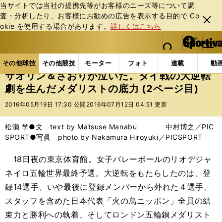
当サイトでは当社の提携先等がお客様のニーズ等について調
査・分析したり、お客様にお勧めの広告を表⽰する⽬的で Co
閉じ
okie を使⽤する場合があります。
詳しくはこちら
る
マイペ
web Sportiva (webスポルティーバ)
検索
メニュ
we
ー
その他球技の記事一覧
バレー
サオリン＆さおりが
b
ジ
その他球技
その他競技
モーター
フォト
連載
動
ス
サオリン＆さおりが泣いた。タイ戦の大逆転
ポ
劇を生んだメダリストの底力 (2ページ目)
ル
テ
2016年05月19日 17:30 公開
2016年07月12日 04:51 更新
ィ
ー
松瀬 学●文 text by Matsuse Manabu 中村博之／PIC
バ
SPORT●写眞 photo by Nakamura Hiroyuki／PICSPORT
18日夜の東京体育館。女子バレーボールのリオデジャ
ネイロ五輪世界最終予選。大逆転をもたらしたのは、登
録14選手、いや最後に登録メンバーから外れた４選手、
スタッフを含めた日本代表「火の鳥ニッポン」全員の結
束力と勝利への執着、そしてロンドン五輪銅メダリスト