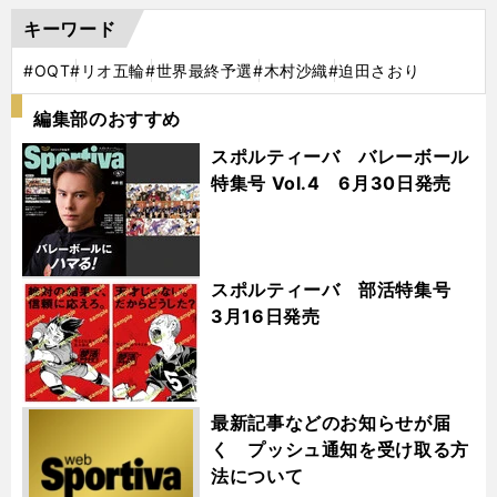
キーワード
#OQT
#リオ五輪
#世界最終予選
#木村沙織
#迫田さおり
編集部のおすすめ
スポルティーバ バレーボール
特集号 Vol.4 6月30日発売
スポルティーバ 部活特集号
3月16日発売
最新記事などのお知らせが届
く プッシュ通知を受け取る方
法について