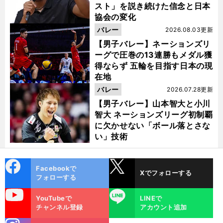
スト」を説き続けた信念と日本
協会の変化
バレー
2026.08.03更新
【男子バレー】ネーションズリ
ーグで圧巻の13連勝もメダル獲
得ならず 五輪を目指す日本の現
在地
バレー
2026.07.28更新
【男子バレー】山本智大と小川
智大 ネーションズリーグ初制覇
に欠かせない「ボール落とさな
い」技術
cebo
X
Facebookで
Xでフォローする
ok
フォローする
uTube
LINE
YouTubeで
LINEで
チャンネル登録
アカウント追加