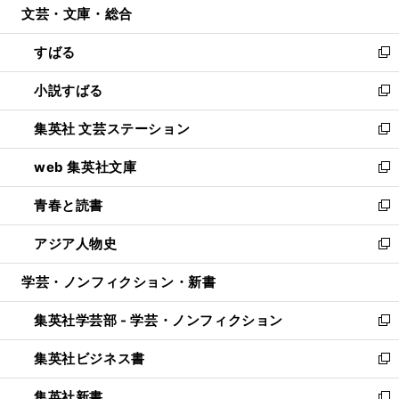
文芸・文庫・総合
く
で
ド
ィ
開
ウ
ン
すばる
く
で
ド
新
開
ウ
し
小説すばる
く
で
い
新
開
ウ
し
集英社 文芸ステーション
く
ィ
い
新
ン
ウ
し
web 集英社文庫
ド
ィ
い
新
ウ
ン
ウ
し
青春と読書
で
ド
ィ
い
新
開
ウ
ン
ウ
し
アジア人物史
く
で
ド
ィ
い
新
開
ウ
ン
ウ
し
学芸・ノンフィクション・新書
く
で
ド
ィ
い
開
ウ
ン
ウ
集英社学芸部 - 学芸・ノンフィクション
く
で
ド
ィ
新
開
ウ
ン
し
集英社ビジネス書
く
で
ド
い
新
開
ウ
ウ
し
集英社新書
く
で
ィ