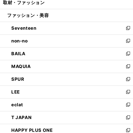
取材・ファッション
く
で
ド
ィ
い
開
ウ
ン
ウ
ファッション・美容
く
で
ド
ィ
開
ウ
ン
Seventeen
く
で
ド
新
開
ウ
し
non-no
く
で
い
新
開
ウ
し
BAILA
く
ィ
い
新
ン
ウ
し
MAQUIA
ド
ィ
い
新
ウ
ン
ウ
し
SPUR
で
ド
ィ
い
新
開
ウ
ン
ウ
し
LEE
く
で
ド
ィ
い
新
開
ウ
ン
ウ
し
eclat
く
で
ド
ィ
い
新
開
ウ
ン
ウ
し
T JAPAN
く
で
ド
ィ
い
新
開
ウ
ン
ウ
し
HAPPY PLUS ONE
く
で
ド
ィ
い
新