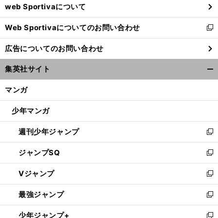
web Sportivaについて
で
開
Web Sportivaについてのお問い合わせ
く
新
し
広告についてのお問い合わせ
い
ウ
集英社サイト
ィ
開
ン
く/
マンガ
ド
閉
ウ
じ
少年マンガ
で
る
開
週刊少年ジャンプ
く
新
し
ジャンプSQ
い
新
ウ
し
Vジャンプ
ィ
い
新
ン
ウ
し
最強ジャンプ
ド
ィ
い
新
ウ
ン
ウ
し
少年ジャンプ+
で
ド
ィ
い
新