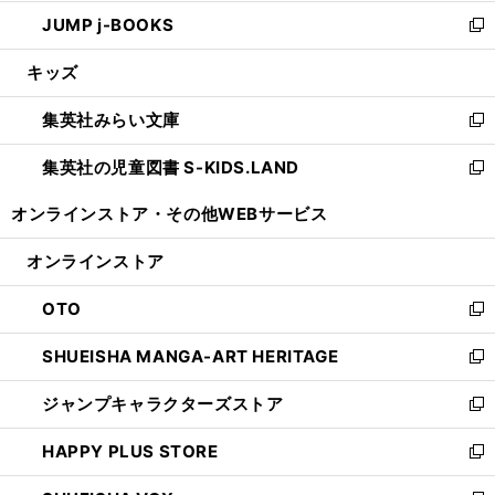
ウ
ン
ウ
し
JUMP j-BOOKS
で
ド
ィ
い
新
開
ウ
ン
ウ
し
キッズ
く
で
ド
ィ
い
開
ウ
ン
ウ
集英社みらい文庫
く
で
ド
ィ
新
開
ウ
ン
し
集英社の児童図書 S-KIDS.LAND
く
で
ド
い
新
開
ウ
ウ
し
オンラインストア・
その他WEBサービス
く
で
ィ
い
開
ン
ウ
オンラインストア
く
ド
ィ
ウ
ン
OTO
で
ド
新
開
ウ
し
SHUEISHA MANGA-ART HERITAGE
く
で
い
新
開
ウ
し
ジャンプキャラクターズストア
く
ィ
い
新
ン
ウ
し
HAPPY PLUS STORE
ド
ィ
い
新
ウ
ン
ウ
し