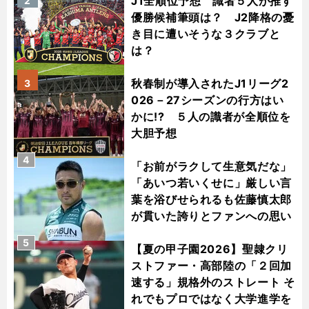
J1全順位予想 識者５人が推す
2
優勝候補筆頭は？ J2降格の憂
き目に遭いそうな３クラブと
は？
秋春制が導入されたJ1リーグ2
3
026－27シーズンの行方はい
かに!? ５人の識者が全順位を
大胆予想
4
「お前がラクして生意気だな」
「あいつ若いくせに」厳しい言
葉を浴びせられるも佐藤慎太郎
が貫いた誇りとファンへの思い
5
【夏の甲子園2026】聖隷クリ
ストファー・高部陸の「２回加
速する」規格外のストレート そ
れでもプロではなく大学進学を