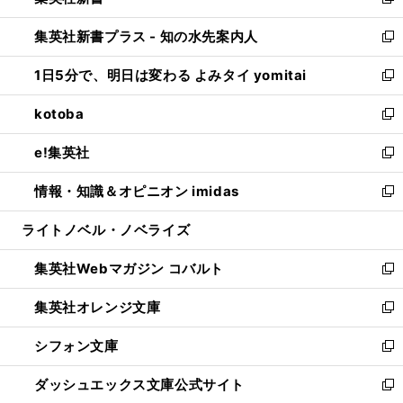
い
新
開
ン
ウ
し
集英社新書プラス - 知の水先案内人
く
ド
ィ
い
新
ウ
ン
ウ
し
1日5分で、明日は変わる よみタイ yomitai
で
ド
ィ
い
新
開
ウ
ン
ウ
し
kotoba
く
で
ド
ィ
い
新
開
ウ
ン
ウ
し
e!集英社
く
で
ド
ィ
い
新
開
ウ
ン
ウ
し
情報・知識＆オピニオン imidas
く
で
ド
ィ
い
新
開
ウ
ン
ウ
し
ライトノベル・ノベライズ
く
で
ド
ィ
い
開
ウ
ン
ウ
集英社Webマガジン コバルト
く
で
ド
ィ
新
開
ウ
ン
し
集英社オレンジ文庫
く
で
ド
い
新
開
ウ
ウ
し
シフォン文庫
く
で
ィ
い
新
開
ン
ウ
し
ダッシュエックス文庫公式サイト
く
ド
ィ
い
新