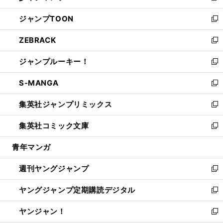
開
ウ
ン
ウ
し
ジャンプTOON
く
で
ド
ィ
い
新
開
ウ
ン
ウ
し
ZEBRACK
く
で
ド
ィ
い
新
開
ウ
ン
ウ
し
ジャンプルーキー！
く
で
ド
ィ
い
新
開
ウ
ン
ウ
し
S-MANGA
く
で
ド
ィ
い
新
開
ウ
ン
ウ
し
集英社ジャンプリミックス
く
で
ド
ィ
い
新
開
ウ
ン
ウ
し
集英社コミック文庫
く
で
ド
ィ
い
新
開
ウ
ン
ウ
し
青年マンガ
く
で
ド
ィ
い
開
ウ
ン
ウ
週刊ヤングジャンプ
く
で
ド
ィ
新
開
ウ
ン
し
ヤングジャンプ定期購読デジタル
く
で
ド
い
新
開
ウ
ウ
し
ヤンジャン！
く
で
ィ
い
新
開
ン