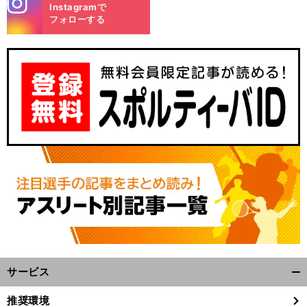
stagra
Instagramで
m
フォローする
サービス
開
く/
推奨環境