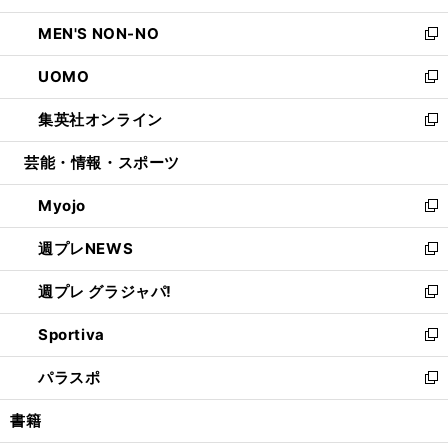
開
ウ
ン
ウ
し
MEN'S NON-NO
く
で
ド
ィ
い
新
開
ウ
ン
ウ
し
UOMO
く
で
ド
ィ
い
新
開
ウ
ン
ウ
し
集英社オンライン
く
で
ド
ィ
い
新
開
ウ
ン
ウ
し
芸能・情報・スポーツ
く
で
ド
ィ
い
開
ウ
ン
ウ
Myojo
く
で
ド
ィ
新
開
ウ
ン
し
週プレNEWS
く
で
ド
い
新
開
ウ
ウ
し
週プレ グラジャパ!
く
で
ィ
い
新
開
ン
ウ
し
Sportiva
く
ド
ィ
い
新
ウ
ン
ウ
し
パラスポ
で
ド
ィ
い
新
開
ウ
ン
ウ
し
書籍
く
で
ド
ィ
い
開
ウ
ン
ウ