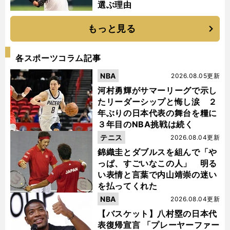
選ぶ理由
もっと見る
各スポーツコラム記事
NBA
2026.08.05更新
河村勇輝がサマーリーグで示し
たリーダーシップと悔し涙 ２
年ぶりの日本代表の舞台を糧に
３年目のNBA挑戦は続く
テニス
2026.08.04更新
錦織圭とダブルスを組んで「や
っぱ、すごいなこの人」 明る
い表情と言葉で内山靖崇の迷い
を払ってくれた
NBA
2026.08.04更新
【バスケット】八村塁の日本代
表復帰宣言 「プレーヤーファー