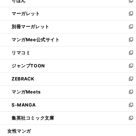
りぼん
く
で
ド
ィ
新
開
ウ
ン
し
マーガレット
く
で
ド
い
新
開
ウ
ウ
し
別冊マーガレット
く
で
ィ
い
新
開
ン
ウ
し
マンガMee公式サイト
く
ド
ィ
い
新
ウ
ン
ウ
し
リマコミ
で
ド
ィ
い
新
開
ウ
ン
ウ
し
ジャンプTOON
く
で
ド
ィ
い
新
開
ウ
ン
ウ
し
ZEBRACK
く
で
ド
ィ
い
新
開
ウ
ン
ウ
し
マンガMeets
く
で
ド
ィ
い
新
開
ウ
ン
ウ
し
S-MANGA
く
で
ド
ィ
い
新
開
ウ
ン
ウ
し
集英社コミック文庫
く
で
ド
ィ
い
新
開
ウ
ン
ウ
し
女性マンガ
く
で
ド
ィ
い