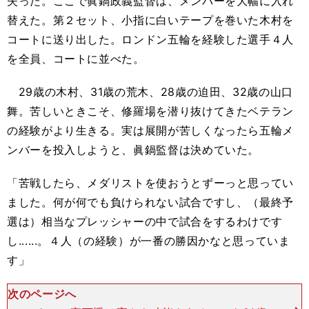
失った。ここで眞鍋政義監督は、メンバーを大幅に入れ
替えた。第２セット、小指に白いテープを巻いた木村を
コートに送り出した。ロンドン五輪を経験した選手４人
を全員、コートに並べた。
29歳の木村、31歳の荒木、28歳の迫田、32歳の山口
舞。苦しいときこそ、修羅場を潜り抜けてきたベテラン
の経験がより生きる。実は展開が苦しくなったら五輪メ
ンバーを投入しようと、眞鍋監督は決めていた。
「苦戦したら、メダリストを使おうとずーっと思ってい
ました。何が何でも負けられない試合ですし、（最終予
選は）相当なプレッシャーの中で試合をするわけです
し......。４人（の経験）が一番の勝因かなと思っていま
す」
次のページへ