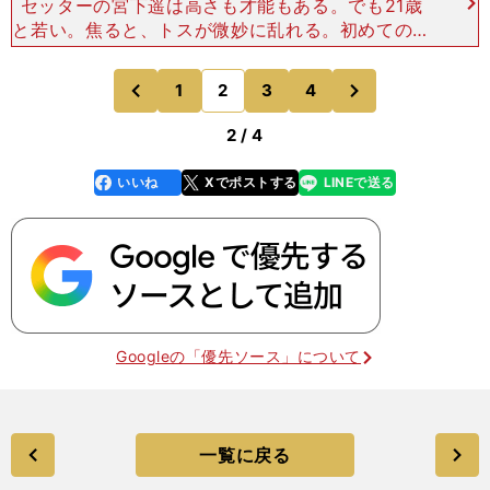
セッターの宮下遥は高さも才能もある。でも21歳
と若い。焦ると、トスが微妙に乱れる。初めての五
輪最終予選。「実は３セット目ぐらいから、手がず
っと震えていました」と宮下は打ち明けた。「初め
次
1
2
3
4
のページへ
のページへ
ての経験でし
前
2 / 4
いいね
Xでポストする
LINEで送る
line
faceboo
x
k
Googleの「優先ソース」について
一覧に戻る