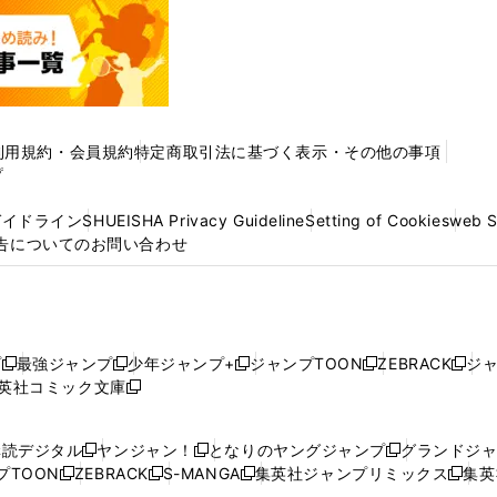
利用規約・会員規約
特定商取引法に基づく表示・その他の事項
プ
ガイドライン
SHUEISHA Privacy Guideline
Setting of Cookies
web 
告についてのお問い合わせ
プ
最強ジャンプ
少年ジャンプ+
ジャンプTOON
ZEBRACK
ジ
新
新
新
新
新
英社コミック文庫
し
新
し
し
し
し
い
い
し
い
い
い
ウ
ウ
い
ウ
ウ
ウ
購読デジタル
ヤンジャン！
となりのヤングジャンプ
グランドジ
新
新
新
ィ
ィ
ウ
ィ
ィ
ィ
プTOON
ZEBRACK
S-MANGA
集英社ジャンプリミックス
集英
新
し
新
し
新
し
新
ン
ン
ィ
ン
ン
ン