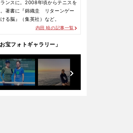
ランスに。2008年頃からテニスを
材。著書に『錦織圭 リターンゲー
負ける脳』（集英社）など。
内田 暁の記事一覧
お宝フォトギャラリー」
前
へ