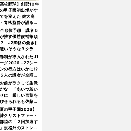
高校野球】創部10年
の甲子園初出場がす
てを変えた 健大高
・青栁監督が語る
機動破壊」はこうし
1全順位予想 識者５
生まれた
が推す優勝候補筆頭
？ J2降格の憂き目
遭いそうな３クラブ
は？
春制が導入されたJ1
ーグ2026－27シー
ンの行方はいかに!?
５人の識者が全順位
大胆予想
お前がラクして生意
だな」「あいつ若い
せに」厳しい言葉を
びせられるも佐藤慎
郎が貫いた誇りとフ
夏の甲子園2026】
ンへの思い
隷クリストファー・
部陸の「２回加速す
」規格外のストレー