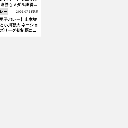
3連勝もメダル獲得な
ず 五輪を目指す日本
レー
2026.07.28更新
現在地
男子バレー】山本智
と小川智大 ネーショ
ズリーグ初制覇に欠
せない「ボール落と
ない」技術
前
へ