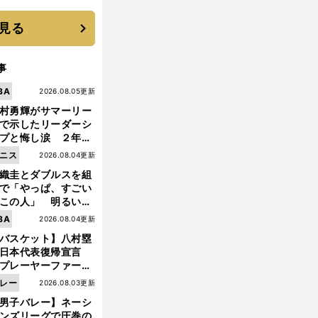
 それでもプロではな
大学進学を選ぶ理由
見る
事
BA
2026.08.05更新
村勇輝がサマーリー
で示したリーダーシ
プと悔し涙 ２年ぶ
の日本代表の舞台を
ニス
2026.08.04更新
に３年目のNBA挑戦
織圭とダブルスを組
続く
で「やっぱ、すごい
この人」 明るい表
と言葉で内山靖崇の
BA
2026.08.04更新
いを払ってくれた
バスケット】八村塁
日本代表復帰宣言
プレーヤーファース
」を説き続けた信念
レー
2026.08.03更新
日本協会の変化
男子バレー】ネーシ
ンズリーグで圧巻の