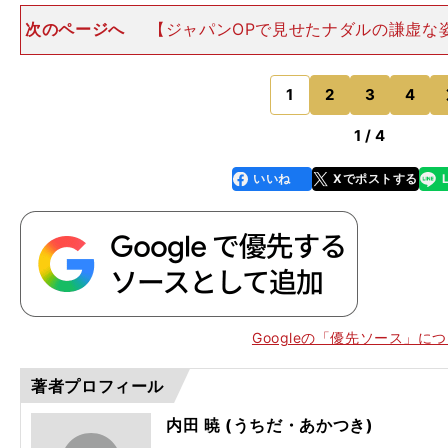
次のページへ
【ジャパンOPで見せたナダルの謙虚な
がそこまで人々を引き付ける訳が、22のグランドスラム
る偉大な功績にもあるのは間違いない。ただ、それ以上
彼の情熱的なプレー
1
2
3
4
のページへ
1 / 4
いいね
Xでポストする
line
faceboo
x
k
Googleの「優先ソース」に
著者プロフィール
、
1
OP
00
内田 暁 (うちだ・あかつき)