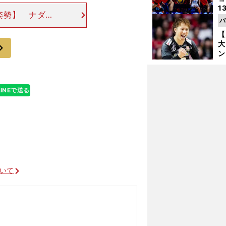
1
姿勢】 ナダル
ら
バ
優勝に代表され
の
【
におそらくは、
次
大
ン
か
さ
LINEで送る
ついて
」