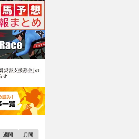
週間
月間