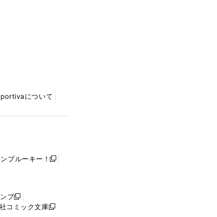
Sportivaについて
ャンプルーキー！
新
し
い
ウ
ャンプ
新
ィ
社コミック文庫
し
新
ン