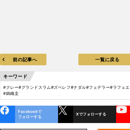
前の記事へ
一覧に戻る
キーワード
#クレー
#グランドスラム
#ズベレフ
#ナダル
#フェデラー
#ラフェエ
#錦織圭
ebo
X
YouTube
Facebookで
Xでフォローする
ok
フォローする