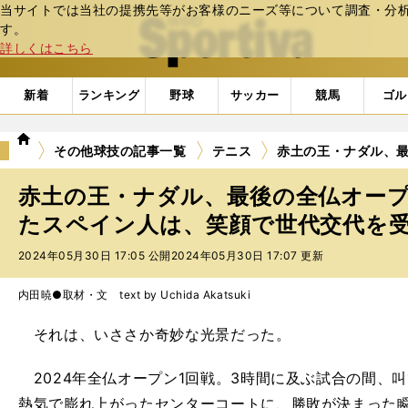
当サイトでは当社の提携先等がお客様のニーズ等について調査・分析し
web Sportiva (webスポルティーバ)
す。
詳しくはこちら
新着
ランキング
野球
サッカー
競馬
ゴル
we
その他球技の記事一覧
テニス
赤土の王・ナダル、
b
ス
赤土の王・ナダル、最後の全仏オー
ポ
ル
たスペイン人は、笑顔で世代交代を
テ
2024年05月30日 17:05 公開
2024年05月30日 17:07 更新
ィ
ー
バ
内田暁●取材・文 text by Uchida Akatsuki
それは、いささか奇妙な光景だった。
2024年全仏オープン1回戦。3時間に及ぶ試合の間、叫び
熱気で膨れ上がったセンターコートに、勝敗が決まった