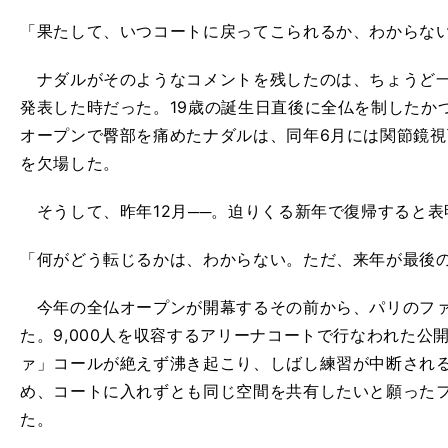
「果たして、いつコートに戻ってこられるか、わからな
ナダルがそのようなコメントを残したのは、ちょうど一
発表した時だった。19歳の誕生日直後に全仏を制したかつ
オープンで臀部を痛めたナダルは、同年6月には関節鏡
を欠場した。
そうして、昨年12月──。迫りくる新年で復帰すると表
「何がどう転じるかは、わからない。ただ、来年が最後の一年
今年の全仏オープンが開幕するその前から、パリのファ
た。9,000人を収容するアリーナコートで行なわれた公
ァ」コールが絶えず沸き起こり、しばし練習が中断され
め、コートに入れずとも同じ空間を共有したいと願った
た。