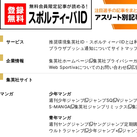
サービス
推奨環境
集英社ID・スポルティーバIDとは
ブラウザプッシュ通知について
サイトマッ
企業情報
集英社ホームページ
集英社プライバシー
新
Web Sportivaについてのお問い合わせ
広
し
新
い
し
集英社サイト
ウ
い
ィ
ウ
マンガ
少年マンガ
ン
ィ
週刊少年ジャンプ
ジャンプSQ
Vジャン
ド
ン
新
新
S-MANGA
集英社ジャンプリミックス
集
ウ
ド
新
し
し
新
で
ウ
し
い
い
し
青年マンガ
開
で
い
ウ
ウ
い
週刊ヤングジャンプ
ヤングジャンプ定期
新
く
開
ウ
ィ
ィ
ウ
ウルトラジャンプ
少年ジャンプ+
ジャン
新
し
新
く
ィ
ン
ン
ィ