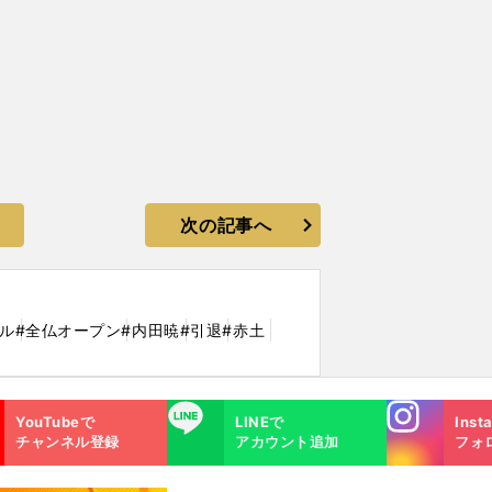
次の記事へ
ル
#全仏オープン
#内田暁
#引退
#赤土
Instagra
LINE
YouTubeで
LINEで
Inst
m
チャンネル登録
アカウント追加
フォ