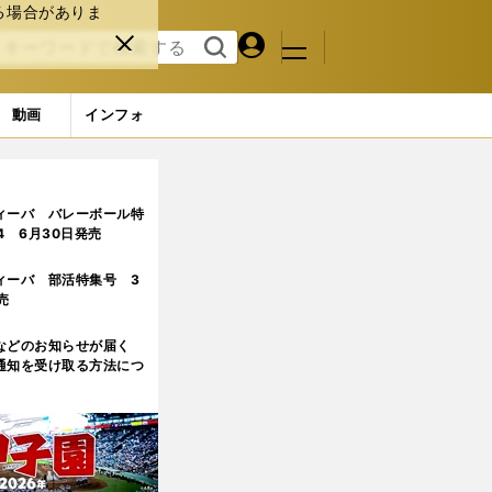
る場合がありま
マイペ
閉じ
検索
メニュ
ー
る
す
ジ
る
動画
インフォ
交代を受け入れた
ィーバ バレーボール特
.4 6月30日発売
ィーバ 部活特集号 3
売
などのお知らせが届く
通知を受け取る方法につ