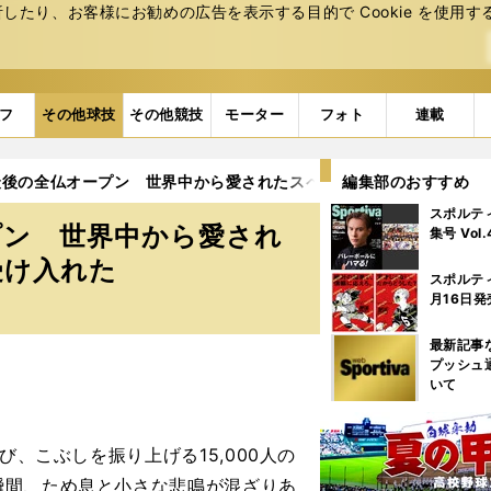
たり、お客様にお勧めの広告を表⽰する⽬的で Cookie を使⽤す
フ
その他球技
その他競技
モーター
フォト
連載
最後の全仏オープン 世界中から愛されたスペイン人は、笑顔で世代
編集部のおすすめ
スポルテ
プン 世界中から愛され
集号 Vol
受け入れた
スポルテ
月16日発
最新記事
プッシュ
いて
、こぶしを振り上げる15,000人の
瞬間、ため息と小さな悲鳴が混ざりあ