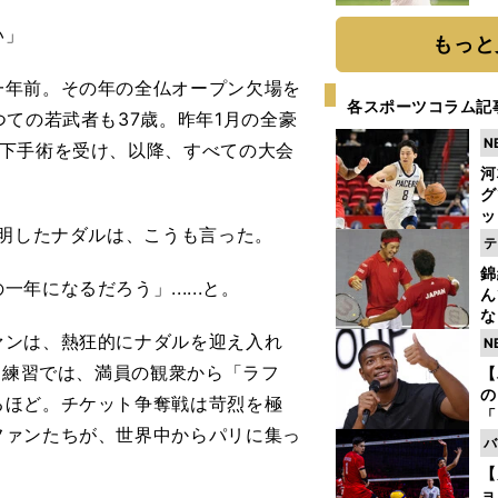
ト
い」
く
もっと
年前。その年の全仏オープン欠場を
各スポーツコラム記
ての若武者も37歳。昨年1月の全豪
N
視下手術を受け、以降、すべての大会
河
グ
ッ
明したナダルは、こうも言った。
り
テ
糧
錦
は
になるだろう」......と。
ん
な
情
ンは、熱狂的にナダルを迎え入れ
N
迷
開練習では、満員の観衆から「ラフ
【
の
るほど。チケット争奪戦は苛烈を極
「
ファンたちが、世界中からパリに集っ
ト
バ
と
【
ョ