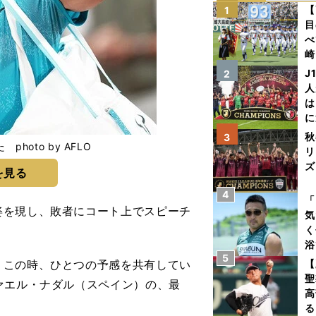
【
1
目
べ
崎
「
J
2
て
人
は
に
と
秋
3
oto by AFLO
リ
ズ
を見る
4
を
「
を現し、敗者にコート上でスピーチ
気
く
浴
5
太
この時、ひとつの予感を共有してい
【
ァ
聖
ァエル・ナダル（スペイン）の、最
高
る