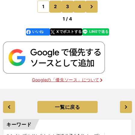
が続いて、自分の気持ちとは裏腹に思うように動け
次
1
2
3
4
のページへ
なくなり
1 / 4
いいね
Xでポストする
LINEで送る
line
faceboo
x
k
Googleの「優先ソース」について
一覧に戻る
キーワード