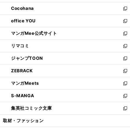
開
ウ
ン
し
Cocohana
く
で
ド
い
新
開
ウ
ウ
し
office YOU
く
で
ィ
い
新
開
ン
ウ
し
マンガMee公式サイト
く
ド
ィ
い
新
ウ
ン
ウ
し
リマコミ
で
ド
ィ
い
新
開
ウ
ン
ウ
し
ジャンプTOON
く
で
ド
ィ
い
新
開
ウ
ン
ウ
し
ZEBRACK
く
で
ド
ィ
い
新
開
ウ
ン
ウ
し
マンガMeets
く
で
ド
ィ
い
新
開
ウ
ン
ウ
し
S-MANGA
く
で
ド
ィ
い
新
開
ウ
ン
ウ
し
集英社コミック文庫
く
で
ド
ィ
い
新
開
ウ
ン
ウ
し
取材・ファッション
く
で
ド
ィ
い
開
ウ
ン
ウ