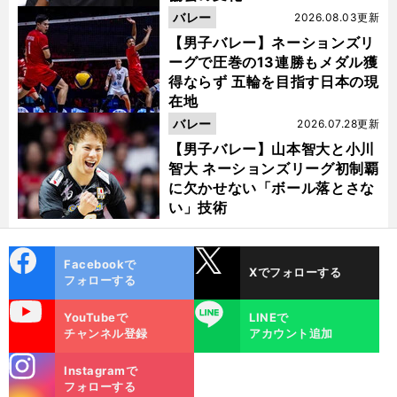
バレー
2026.08.03更新
【男子バレー】ネーションズリ
ーグで圧巻の13連勝もメダル獲
得ならず 五輪を目指す日本の現
在地
バレー
2026.07.28更新
【男子バレー】山本智大と小川
智大 ネーションズリーグ初制覇
に欠かせない「ボール落とさな
い」技術
cebo
X
Facebookで
Xでフォローする
ok
フォローする
uTube
LINE
YouTubeで
LINEで
チャンネル登録
アカウント追加
stagra
Instagramで
m
フォローする