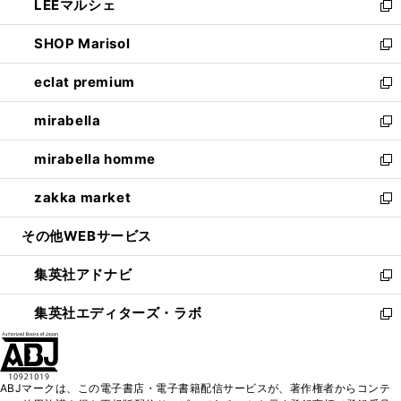
LEEマルシェ
く
で
ド
ィ
い
新
開
ウ
ン
ウ
し
SHOP Marisol
く
で
ド
ィ
い
新
開
ウ
ン
ウ
し
eclat premium
く
で
ド
ィ
い
新
開
ウ
ン
ウ
し
mirabella
く
で
ド
ィ
い
新
開
ウ
ン
ウ
し
mirabella homme
く
で
ド
ィ
い
新
開
ウ
ン
ウ
し
zakka market
く
で
ド
ィ
い
新
開
ウ
ン
ウ
し
その他WEBサービス
く
で
ド
ィ
い
開
ウ
ン
ウ
集英社アドナビ
く
で
ド
ィ
新
開
ウ
ン
し
集英社エディターズ・ラボ
く
で
ド
い
新
開
ウ
ウ
し
く
で
ィ
い
開
ン
ウ
ABJマークは、この電子書店・電子書籍配信サービスが、著作権者からコンテ
く
ド
ィ