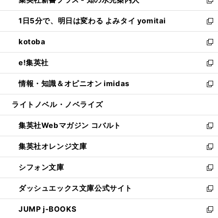
ド
ィ
い
新
ウ
ン
ウ
し
1日5分で、明日は変わる よみタイ yomitai
で
ド
ィ
い
新
開
ウ
ン
ウ
し
kotoba
く
で
ド
ィ
い
新
開
ウ
ン
ウ
し
e!集英社
く
で
ド
ィ
い
新
開
ウ
ン
ウ
し
情報・知識＆オピニオン imidas
く
で
ド
ィ
い
新
開
ウ
ン
ウ
し
ライトノベル・ノベライズ
く
で
ド
ィ
い
開
ウ
ン
ウ
集英社Webマガジン コバルト
く
で
ド
ィ
新
開
ウ
ン
し
集英社オレンジ文庫
く
で
ド
い
新
開
ウ
ウ
し
シフォン文庫
く
で
ィ
い
新
開
ン
ウ
し
ダッシュエックス文庫公式サイト
く
ド
ィ
い
新
ウ
ン
ウ
し
JUMP j-BOOKS
で
ド
ィ
い
新