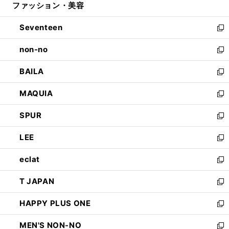
ファッション・美容
く
で
ド
ィ
開
ウ
ン
Seventeen
く
で
ド
新
開
ウ
し
non-no
く
で
い
新
開
ウ
し
BAILA
く
ィ
い
新
ン
ウ
し
MAQUIA
ド
ィ
い
新
ウ
ン
ウ
し
SPUR
で
ド
ィ
い
新
開
ウ
ン
ウ
し
LEE
く
で
ド
ィ
い
新
開
ウ
ン
ウ
し
eclat
く
で
ド
ィ
い
新
開
ウ
ン
ウ
し
T JAPAN
く
で
ド
ィ
い
新
開
ウ
ン
ウ
し
HAPPY PLUS ONE
く
で
ド
ィ
い
新
開
ウ
ン
ウ
し
MEN'S NON-NO
く
で
ド
ィ
い
新