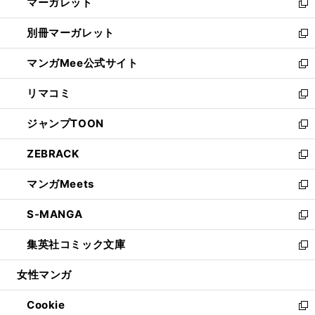
マーガレット
く
で
ド
い
新
開
ウ
ウ
し
別冊マーガレット
く
で
ィ
い
新
開
ン
ウ
し
マンガMee公式サイト
く
ド
ィ
い
新
ウ
ン
ウ
し
リマコミ
で
ド
ィ
い
新
開
ウ
ン
ウ
し
ジャンプTOON
く
で
ド
ィ
い
新
開
ウ
ン
ウ
し
ZEBRACK
く
で
ド
ィ
い
新
開
ウ
ン
ウ
し
マンガMeets
く
で
ド
ィ
い
新
開
ウ
ン
ウ
し
S-MANGA
く
で
ド
ィ
い
新
開
ウ
ン
ウ
し
集英社コミック文庫
く
で
ド
ィ
い
新
開
ウ
ン
ウ
し
女性マンガ
く
で
ド
ィ
い
開
ウ
ン
ウ
Cookie
く
で
ド
ィ
新