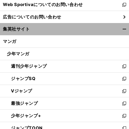
Web Sportivaについてのお問い合わせ
く
新
し
広告についてのお問い合わせ
い
ウ
集英社サイト
ィ
開
ン
く/
マンガ
ド
閉
ウ
じ
少年マンガ
で
る
開
週刊少年ジャンプ
く
新
し
ジャンプSQ
い
新
ウ
し
Vジャンプ
ィ
い
新
ン
ウ
し
最強ジャンプ
ド
ィ
い
新
ウ
ン
ウ
し
少年ジャンプ+
で
ド
ィ
い
新
開
ウ
ン
ウ
し
ジャンプTOON
く
で
ド
ィ