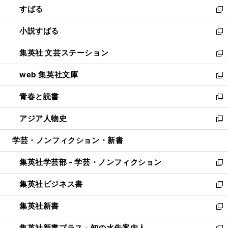
すばる
く
で
ド
新
開
ウ
し
小説すばる
く
で
い
新
開
ウ
し
集英社 文芸ステーション
く
ィ
い
新
ン
ウ
し
web 集英社文庫
ド
ィ
い
新
ウ
ン
ウ
し
青春と読書
で
ド
ィ
い
新
開
ウ
ン
ウ
し
アジア人物史
く
で
ド
ィ
い
新
開
ウ
ン
ウ
し
学芸・ノンフィクション・新書
く
で
ド
ィ
い
開
ウ
ン
ウ
集英社学芸部 - 学芸・ノンフィクション
く
で
ド
ィ
新
開
ウ
ン
し
集英社ビジネス書
く
で
ド
い
新
開
ウ
ウ
し
集英社新書
く
で
ィ
い
新
開
ン
ウ
し
集英社新書プラス - 知の水先案内人
く