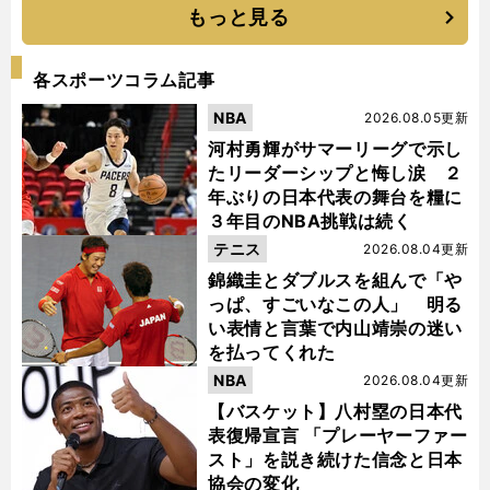
もっと見る
各スポーツコラム記事
NBA
2026.08.05更新
河村勇輝がサマーリーグで示し
たリーダーシップと悔し涙 ２
年ぶりの日本代表の舞台を糧に
３年目のNBA挑戦は続く
テニス
2026.08.04更新
錦織圭とダブルスを組んで「や
っぱ、すごいなこの人」 明る
い表情と言葉で内山靖崇の迷い
を払ってくれた
NBA
2026.08.04更新
【バスケット】八村塁の日本代
表復帰宣言 「プレーヤーファー
スト」を説き続けた信念と日本
協会の変化