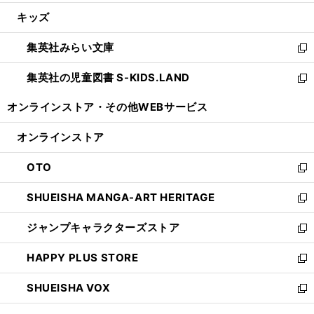
開
ウ
ン
ウ
し
キッズ
く
で
ド
ィ
い
開
ウ
ン
ウ
集英社みらい文庫
く
で
ド
ィ
新
開
ウ
ン
し
集英社の児童図書 S-KIDS.LAND
く
で
ド
い
新
開
ウ
ウ
し
オンラインストア・
その他WEBサービス
く
で
ィ
い
開
ン
ウ
オンラインストア
く
ド
ィ
ウ
ン
OTO
で
ド
新
開
ウ
し
SHUEISHA MANGA-ART HERITAGE
く
で
い
新
開
ウ
し
ジャンプキャラクターズストア
く
ィ
い
新
ン
ウ
し
HAPPY PLUS STORE
ド
ィ
い
新
ウ
ン
ウ
し
SHUEISHA VOX
で
ド
ィ
い
新
開
ウ
ン
ウ
し