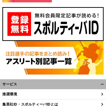
サービス
開
く/
推奨環境
閉
じ
集英社ID・スポルティーバIDとは