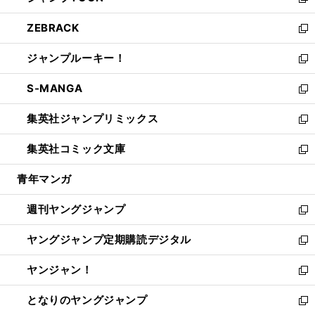
い
新
開
ウ
ン
ウ
し
ZEBRACK
く
で
ド
ィ
い
新
開
ウ
ン
ウ
し
ジャンプルーキー！
く
で
ド
ィ
い
新
開
ウ
ン
ウ
し
S-MANGA
く
で
ド
ィ
い
新
開
ウ
ン
ウ
し
集英社ジャンプリミックス
く
で
ド
ィ
い
新
開
ウ
ン
ウ
し
集英社コミック文庫
く
で
ド
ィ
い
新
開
ウ
ン
ウ
し
青年マンガ
く
で
ド
ィ
い
開
ウ
ン
ウ
週刊ヤングジャンプ
く
で
ド
ィ
新
開
ウ
ン
し
ヤングジャンプ定期購読デジタル
く
で
ド
い
新
開
ウ
ウ
し
ヤンジャン！
く
で
ィ
い
新
開
ン
ウ
し
となりのヤングジャンプ
く
ド
ィ
い
新