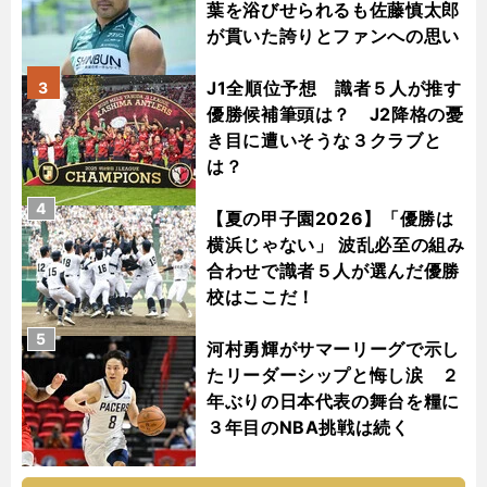
葉を浴びせられるも佐藤慎太郎
が貫いた誇りとファンへの思い
J1全順位予想 識者５人が推す
3
優勝候補筆頭は？ J2降格の憂
き目に遭いそうな３クラブと
は？
4
【夏の甲子園2026】「優勝は
横浜じゃない」 波乱必至の組み
合わせで識者５人が選んだ優勝
校はここだ！
5
河村勇輝がサマーリーグで示し
たリーダーシップと悔し涙 ２
年ぶりの日本代表の舞台を糧に
３年目のNBA挑戦は続く