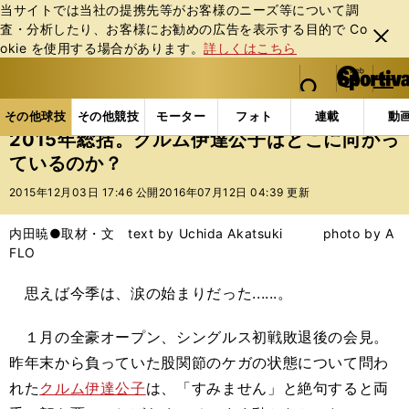
当サイトでは当社の提携先等がお客様のニーズ等について調
査・分析したり、お客様にお勧めの広告を表⽰する⽬的で Co
閉じ
okie を使⽤する場合があります。
詳しくはこちら
る
マイペ
web Sportiva (webスポルティーバ)
検索
メニュ
we
ー
その他球技の記事一覧
テニス
2015年総括。クル
b
ジ
その他球技
その他競技
モーター
フォト
連載
動
ス
2015年総括。クルム伊達公子はどこに向かっ
ポ
ているのか？
ル
テ
2015年12月03日 17:46 公開
2016年07月12日 04:39 更新
ィ
ー
内田暁●取材・文 text by Uchida Akatsuki photo by A
バ
FLO
思えば今季は、涙の始まりだった......。
１月の全豪オープン、シングルス初戦敗退後の会見。
昨年末から負っていた股関節のケガの状態について問わ
れた
クルム伊達公子
は、「すみません」と絶句すると両