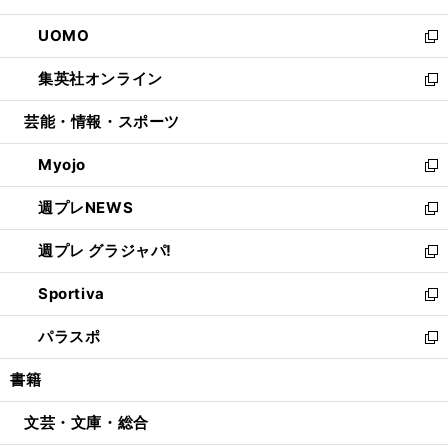
開
ウ
ン
ウ
し
UOMO
く
で
ド
ィ
い
新
開
ウ
ン
ウ
し
集英社オンライン
く
で
ド
ィ
い
新
開
ウ
ン
ウ
し
芸能・情報・スポーツ
く
で
ド
ィ
い
開
ウ
ン
ウ
Myojo
く
で
ド
ィ
新
開
ウ
ン
し
週プレNEWS
く
で
ド
い
新
開
ウ
ウ
し
週プレ グラジャパ!
く
で
ィ
い
新
開
ン
ウ
し
Sportiva
く
ド
ィ
い
新
ウ
ン
ウ
し
パラスポ
で
ド
ィ
い
新
開
ウ
ン
ウ
し
書籍
く
で
ド
ィ
い
開
ウ
ン
ウ
文芸・文庫・総合
く
で
ド
ィ
開
ウ
ン