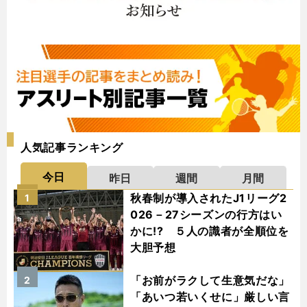
人気記事ランキング
今日
昨日
週間
月間
秋春制が導入されたJ1リーグ2
1
026－27シーズンの行方はい
かに!? ５人の識者が全順位を
大胆予想
「お前がラクして生意気だな」
2
「あいつ若いくせに」厳しい言