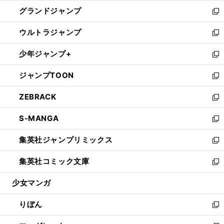
ウ
ン
ウ
し
グランドジャンプ
で
ド
ィ
い
新
開
ウ
ン
ウ
し
ウルトラジャンプ
く
で
ド
ィ
い
新
開
ウ
ン
ウ
し
少年ジャンプ+
く
で
ド
ィ
い
新
開
ウ
ン
ウ
し
ジャンプTOON
く
で
ド
ィ
い
新
開
ウ
ン
ウ
し
ZEBRACK
く
で
ド
ィ
い
新
開
ウ
ン
ウ
し
S-MANGA
く
で
ド
ィ
い
新
開
ウ
ン
ウ
し
集英社ジャンプリミックス
く
で
ド
ィ
い
新
開
ウ
ン
ウ
し
集英社コミック文庫
く
で
ド
ィ
い
新
開
ウ
ン
ウ
し
少女マンガ
く
で
ド
ィ
い
開
ウ
ン
ウ
りぼん
く
で
ド
ィ
新
開
ウ
ン
し