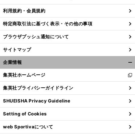
る
利用規約・会員規約
特定商取引法に基づく表示・その他の事項
希
」
課
前
へ
2016
ブラウザプッシュ通知について
サイトマップ
企業情報
開
く/
集英社ホームページ
新
閉
し
じ
集英社プライバシーガイドライン
い
る
ウ
SHUEISHA Privacy Guideline
ィ
ン
Setting of Cookies
ド
ウ
web Sportivaについて
で
開