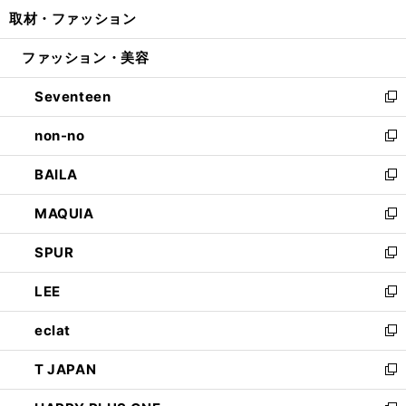
ン
ウ
し
取材・ファッション
く
で
ド
ィ
い
開
ウ
ン
ウ
ファッション・美容
く
で
ド
ィ
開
ウ
ン
Seventeen
く
で
ド
新
開
ウ
し
non-no
く
で
い
新
開
ウ
し
BAILA
く
ィ
い
新
ン
ウ
し
MAQUIA
ド
ィ
い
新
ウ
ン
ウ
し
SPUR
で
ド
ィ
い
新
開
ウ
ン
ウ
し
LEE
く
で
ド
ィ
い
新
開
ウ
ン
ウ
し
eclat
く
で
ド
ィ
い
新
開
ウ
ン
ウ
し
T JAPAN
く
で
ド
ィ
い
新
開
ウ
ン
ウ
し