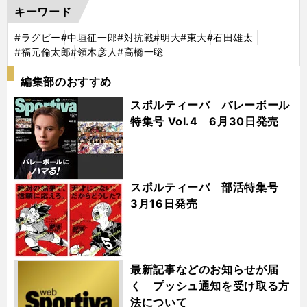
キーワード
#ラグビー
#中垣征一郎
#対抗戦
#明大
#東大
#石田雄太
#福元倫太郎
#領木彦人
#高橋一聡
編集部のおすすめ
スポルティーバ バレーボール
特集号 Vol.4 6月30日発売
スポルティーバ 部活特集号
3月16日発売
最新記事などのお知らせが届
く プッシュ通知を受け取る方
法について