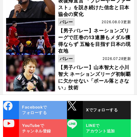
表復帰宣言 「プレーヤーファー
スト」を説き続けた信念と日本
協会の変化
バレー
2026.08.03更新
【男子バレー】ネーションズリ
ーグで圧巻の13連勝もメダル獲
得ならず 五輪を目指す日本の現
在地
バレー
2026.07.28更新
【男子バレー】山本智大と小川
智大 ネーションズリーグ初制覇
に欠かせない「ボール落とさな
い」技術
cebo
X
Facebookで
Xでフォローする
ok
フォローする
uTube
LINE
YouTubeで
LINEで
チャンネル登録
アカウント追加