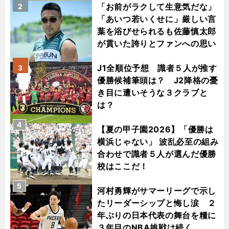
「お前がラクして生意気だな」
2
「あいつ若いくせに」厳しい言
葉を浴びせられるも佐藤慎太郎
が貫いた誇りとファンへの思い
J1全順位予想 識者５人が推す
3
優勝候補筆頭は？ J2降格の憂
き目に遭いそうな３クラブと
は？
4
【夏の甲子園2026】「優勝は
横浜じゃない」 波乱必至の組み
合わせで識者５人が選んだ優勝
校はここだ！
5
河村勇輝がサマーリーグで示し
たリーダーシップと悔し涙 ２
年ぶりの日本代表の舞台を糧に
３年目のNBA挑戦は続く