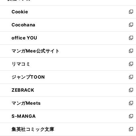
開
ウ
ン
ウ
Cookie
く
で
ド
ィ
新
開
ウ
ン
し
Cocohana
く
で
ド
い
新
開
ウ
ウ
し
office YOU
く
で
ィ
い
新
開
ン
ウ
し
マンガMee公式サイト
く
ド
ィ
い
新
ウ
ン
ウ
し
リマコミ
で
ド
ィ
い
新
開
ウ
ン
ウ
し
ジャンプTOON
く
で
ド
ィ
い
新
開
ウ
ン
ウ
し
ZEBRACK
く
で
ド
ィ
い
新
開
ウ
ン
ウ
し
マンガMeets
く
で
ド
ィ
い
新
開
ウ
ン
ウ
し
S-MANGA
く
で
ド
ィ
い
新
開
ウ
ン
ウ
し
集英社コミック文庫
く
で
ド
ィ
い
新
開
ウ