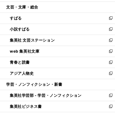
開
ウ
ン
ウ
文芸・文庫・総合
く
で
ド
ィ
開
ウ
ン
すばる
く
で
ド
新
開
ウ
し
小説すばる
く
で
い
新
開
ウ
し
集英社 文芸ステーション
く
ィ
い
新
ン
ウ
し
web 集英社文庫
ド
ィ
い
新
ウ
ン
ウ
し
青春と読書
で
ド
ィ
い
新
開
ウ
ン
ウ
し
アジア人物史
く
で
ド
ィ
い
新
開
ウ
ン
ウ
し
学芸・ノンフィクション・新書
く
で
ド
ィ
い
開
ウ
ン
ウ
集英社学芸部 - 学芸・ノンフィクション
く
で
ド
ィ
新
開
ウ
ン
し
集英社ビジネス書
く
で
ド
い
新
開
ウ
ウ
し