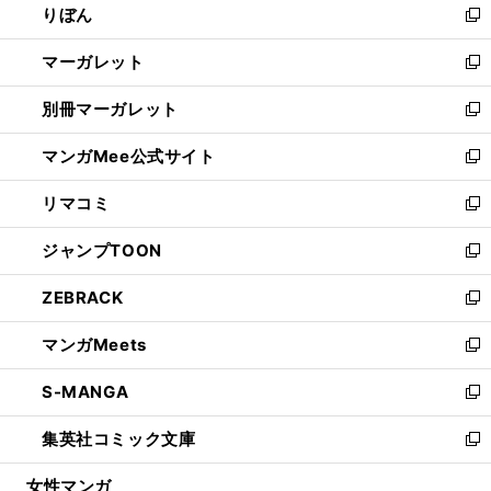
りぼん
く
で
ド
ィ
新
開
ウ
ン
し
マーガレット
く
で
ド
い
新
開
ウ
ウ
し
別冊マーガレット
く
で
ィ
い
新
開
ン
ウ
し
マンガMee公式サイト
く
ド
ィ
い
新
ウ
ン
ウ
し
リマコミ
で
ド
ィ
い
新
開
ウ
ン
ウ
し
ジャンプTOON
く
で
ド
ィ
い
新
開
ウ
ン
ウ
し
ZEBRACK
く
で
ド
ィ
い
新
開
ウ
ン
ウ
し
マンガMeets
く
で
ド
ィ
い
新
開
ウ
ン
ウ
し
S-MANGA
く
で
ド
ィ
い
新
開
ウ
ン
ウ
し
集英社コミック文庫
く
で
ド
ィ
い
新
開
ウ
ン
ウ
し
女性マンガ
く
で
ド
ィ
い