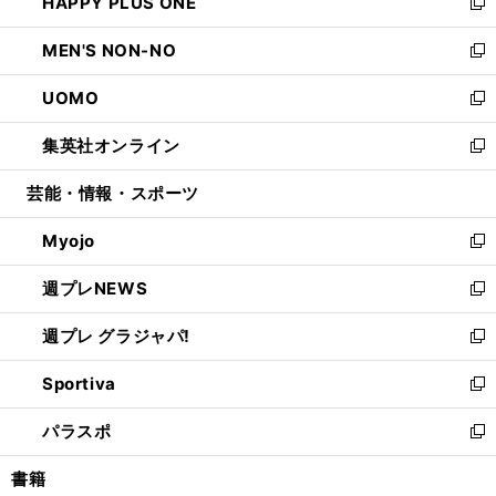
HAPPY PLUS ONE
く
で
ド
ィ
い
新
開
ウ
ン
ウ
し
MEN'S NON-NO
く
で
ド
ィ
い
新
開
ウ
ン
ウ
し
UOMO
く
で
ド
ィ
い
新
開
ウ
ン
ウ
し
集英社オンライン
く
で
ド
ィ
い
新
開
ウ
ン
ウ
し
芸能・情報・スポーツ
く
で
ド
ィ
い
開
ウ
ン
ウ
Myojo
く
で
ド
ィ
新
開
ウ
ン
し
週プレNEWS
く
で
ド
い
新
開
ウ
ウ
し
週プレ グラジャパ!
く
で
ィ
い
新
開
ン
ウ
し
Sportiva
く
ド
ィ
い
新
ウ
ン
ウ
し
パラスポ
で
ド
ィ
い
新
開
ウ
ン
ウ
し
書籍
く
で
ド
ィ
い