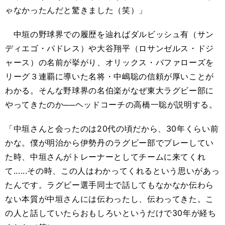
ゃなかったんだと驚きました（笑）」
中垣の野球界での履歴を辿ればダルビッシュ有（サン
ディエゴ・パドレス）や大谷翔平（ロサンゼルス・ドジ
ャース）の名前が挙がり、オリックス・バファローズを
リーグ３連覇に導いた名将・中嶋聡の信頼が厚いことが
わかる。そんな野球界の名伯楽がなぜ東大ラグビー部に
やってきたのか──ヘッドコーチの高橋一聡が説明する。
「中垣さんと会ったのは20代の頃だから、30年くらい前
かな。僕が明治から伊勢丹のラグビー部でプレーしてい
た時、中垣さんがトレーナーとしてチームに来てくれ
て......その時、この人はわかってくれるという思いがあっ
たんです。ラグビー選手同士で話してもなかなか伝わら
ない本質が中垣さんには伝わったし、伝わってきた。こ
の人と話していたらおもしろいというだけで30年が経ち