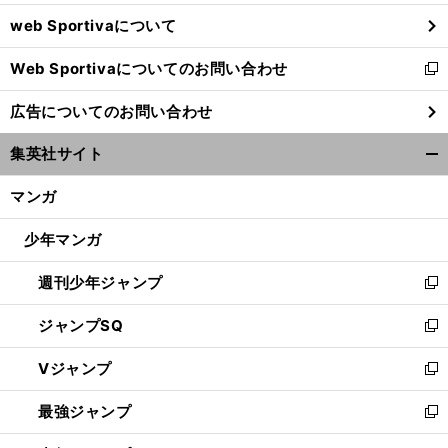
ウ
web Sportivaについて
で
開
Web Sportivaについてのお問い合わせ
く
新
し
広告についてのお問い合わせ
い
ウ
集英社サイト
ィ
開
ン
く/
マンガ
ド
閉
ウ
じ
少年マンガ
で
る
開
週刊少年ジャンプ
く
新
し
ジャンプSQ
い
新
ウ
し
Vジャンプ
ィ
い
新
ン
ウ
し
最強ジャンプ
ド
ィ
い
新
ウ
ン
ウ
し