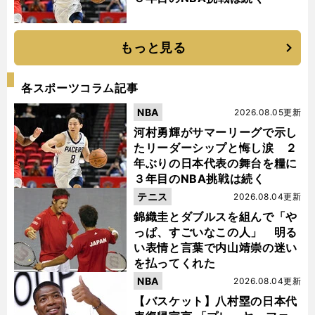
もっと見る
各スポーツコラム記事
NBA
2026.08.05更新
河村勇輝がサマーリーグで示し
たリーダーシップと悔し涙 ２
年ぶりの日本代表の舞台を糧に
３年目のNBA挑戦は続く
テニス
2026.08.04更新
錦織圭とダブルスを組んで「や
っぱ、すごいなこの人」 明る
い表情と言葉で内山靖崇の迷い
を払ってくれた
NBA
2026.08.04更新
【バスケット】八村塁の日本代