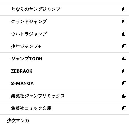
開
ン
ウ
し
となりのヤングジャンプ
く
ド
ィ
い
新
ウ
ン
ウ
し
グランドジャンプ
で
ド
ィ
い
新
開
ウ
ン
ウ
し
ウルトラジャンプ
く
で
ド
ィ
い
新
開
ウ
ン
ウ
し
少年ジャンプ+
く
で
ド
ィ
い
新
開
ウ
ン
ウ
し
ジャンプTOON
く
で
ド
ィ
い
新
開
ウ
ン
ウ
し
ZEBRACK
く
で
ド
ィ
い
新
開
ウ
ン
ウ
し
S-MANGA
く
で
ド
ィ
い
新
開
ウ
ン
ウ
し
集英社ジャンプリミックス
く
で
ド
ィ
い
新
開
ウ
ン
ウ
し
集英社コミック文庫
く
で
ド
ィ
い
新
開
ウ
ン
ウ
し
少女マンガ
く
で
ド
ィ
い
開
ウ
ン
ウ