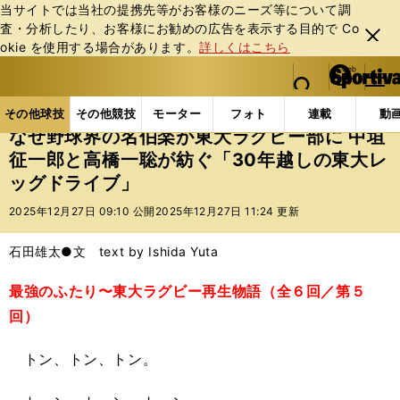
当サイトでは当社の提携先等がお客様のニーズ等について調
査・分析したり、お客様にお勧めの広告を表⽰する⽬的で Co
閉じ
okie を使⽤する場合があります。
詳しくはこちら
る
マイペ
web Sportiva (webスポルティーバ)
検索
メニュ
we
ー
その他球技の記事一覧
ラグビー
なぜ野球界の名伯楽
b
ジ
その他球技
その他競技
モーター
フォト
連載
動
ス
なぜ野球界の名伯楽が東大ラグビー部に 中垣
ポ
征一郎と高橋一聡が紡ぐ「30年越しの東大レ
ル
ッグドライブ」
テ
ィ
2025年12月27日 09:10 公開
2025年12月27日 11:24 更新
ー
バ
石田雄太●文 text by Ishida Yuta
最強のふたり〜東大ラグビー再生物語（全６回／第５
回）
トン、トン、トン。