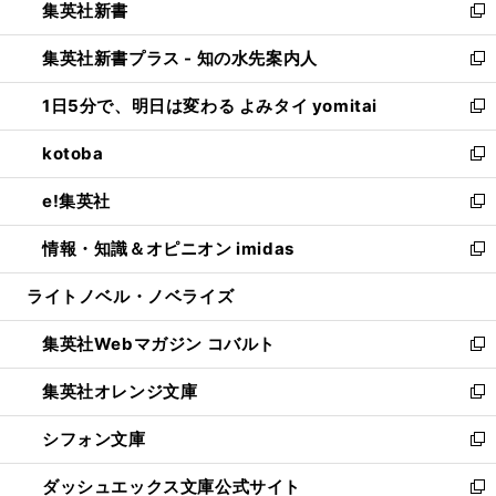
集英社新書
く
で
ィ
い
新
開
ン
ウ
し
集英社新書プラス - 知の水先案内人
く
ド
ィ
い
新
ウ
ン
ウ
し
1日5分で、明日は変わる よみタイ yomitai
で
ド
ィ
い
新
開
ウ
ン
ウ
し
kotoba
く
で
ド
ィ
い
新
開
ウ
ン
ウ
し
e!集英社
く
で
ド
ィ
い
新
開
ウ
ン
ウ
し
情報・知識＆オピニオン imidas
く
で
ド
ィ
い
新
開
ウ
ン
ウ
し
ライトノベル・ノベライズ
く
で
ド
ィ
い
開
ウ
ン
ウ
集英社Webマガジン コバルト
く
で
ド
ィ
新
開
ウ
ン
し
集英社オレンジ文庫
く
で
ド
い
新
開
ウ
ウ
し
シフォン文庫
く
で
ィ
い
新
開
ン
ウ
し
ダッシュエックス文庫公式サイト
く
ド
ィ
い
新