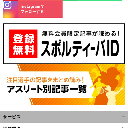
stagra
Instagramで
m
フォローする
」
・
前
へ
サービス
開
く/