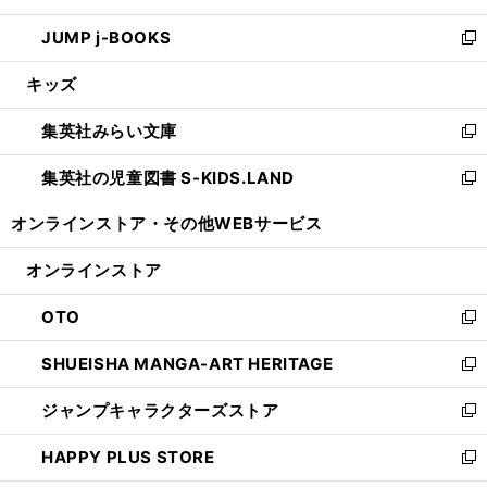
ウ
ン
ウ
し
JUMP j-BOOKS
で
ド
ィ
い
新
開
ウ
ン
ウ
し
キッズ
く
で
ド
ィ
い
開
ウ
ン
ウ
集英社みらい文庫
く
で
ド
ィ
新
開
ウ
ン
し
集英社の児童図書 S-KIDS.LAND
く
で
ド
い
新
開
ウ
ウ
し
オンラインストア・
その他WEBサービス
く
で
ィ
い
開
ン
ウ
オンラインストア
く
ド
ィ
ウ
ン
OTO
で
ド
新
開
ウ
し
SHUEISHA MANGA-ART HERITAGE
く
で
い
新
開
ウ
し
ジャンプキャラクターズストア
く
ィ
い
新
ン
ウ
し
HAPPY PLUS STORE
ド
ィ
い
新
ウ
ン
ウ
し