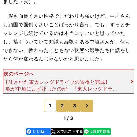
ました（笑）。
僕も面倒くさい性格でこだわりも強いけど、中垣さん
も頑固で面倒くさいことばっかり言う。でも、ずっとチ
ャレンジし続けているのは本当にすごいと思っていた
し、箔もついていて知識も経験もある中垣さんが、何も
できない、教わったこともない状態の選手たちに話をし
たら何か変わるんじゃないかと思いました」
次のページへ
【託された東大レッグドライブの習得と完成】 一
聡が中垣にまず託したのが、『東大レッグドライ
ブ』の習得と完成だった。飛び込むだけの東大タッ
クルでは、相手に当たったあとの身体をコントロー
次
1
2
3
のページへ
ルできない。当た
1 / 3
いいね
Xでポストする
LINEで送る
line
faceboo
x
k