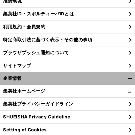
推奨環境
閉
じ
集英社ID・スポルティーバIDとは
る
利用規約・会員規約
特定商取引法に基づく表示・その他の事項
ブラウザプッシュ通知について
サイトマップ
企業情報
開
く/
集英社ホームページ
新
閉
し
じ
集英社プライバシーガイドライン
い
る
ウ
SHUEISHA Privacy Guideline
ィ
ン
Setting of Cookies
ド