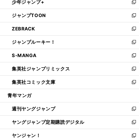
少年ジャンプ+
で
ド
ィ
い
新
開
ウ
ン
ウ
し
ジャンプTOON
く
で
ド
ィ
い
新
開
ウ
ン
ウ
し
ZEBRACK
く
で
ド
ィ
い
新
開
ウ
ン
ウ
し
ジャンプルーキー！
く
で
ド
ィ
い
新
開
ウ
ン
ウ
し
S-MANGA
く
で
ド
ィ
い
新
開
ウ
ン
ウ
し
集英社ジャンプリミックス
く
で
ド
ィ
い
新
開
ウ
ン
ウ
し
集英社コミック文庫
く
で
ド
ィ
い
新
開
ウ
ン
ウ
し
青年マンガ
く
で
ド
ィ
い
開
ウ
ン
ウ
週刊ヤングジャンプ
く
で
ド
ィ
新
開
ウ
ン
し
ヤングジャンプ定期購読デジタル
く
で
ド
い
新
開
ウ
ウ
し
ヤンジャン！
く
で
ィ
い
新