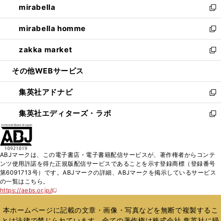
mirabella
く
で
ド
ィ
い
新
開
ウ
ン
ウ
し
mirabella homme
く
で
ド
ィ
い
新
開
ウ
ン
ウ
し
zakka market
く
で
ド
ィ
い
新
開
ウ
ン
ウ
し
その他WEBサービス
く
で
ド
ィ
い
開
ウ
ン
ウ
集英社アドナビ
く
で
ド
ィ
新
開
ウ
ン
し
集英社エディターズ・ラボ
く
で
ド
い
新
開
ウ
ウ
し
く
で
ィ
い
開
ン
ウ
ABJマークは、この電子書店・電子書籍配信サービスが、著作権者からコンテ
く
ド
ィ
ンツ使用許諾を得た正規版配信サービスであることを示す登録商標（登録番号
ウ
ン
第6091713号）です。ABJマークの詳細、ABJマークを掲示しているサービス
で
ド
の一覧はこちら。
開
ウ
https://aebs.or.jp/
新
く
で
し
い
開
本ホームページに記載の文章・画像・写真などを無断で複製するこ
ウ
く
とは法律で禁じられています。全ての著作権は株式会社 集英社に帰