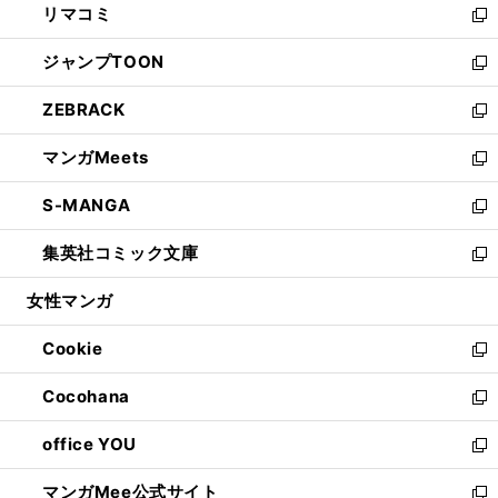
リマコミ
で
ド
ィ
い
新
開
ウ
ン
ウ
し
ジャンプTOON
く
で
ド
ィ
い
新
開
ウ
ン
ウ
し
ZEBRACK
く
で
ド
ィ
い
新
開
ウ
ン
ウ
し
マンガMeets
く
で
ド
ィ
い
新
開
ウ
ン
ウ
し
S-MANGA
く
で
ド
ィ
い
新
開
ウ
ン
ウ
し
集英社コミック文庫
く
で
ド
ィ
い
新
開
ウ
ン
ウ
し
女性マンガ
く
で
ド
ィ
い
開
ウ
ン
ウ
Cookie
く
で
ド
ィ
新
開
ウ
ン
し
Cocohana
く
で
ド
い
新
開
ウ
ウ
し
office YOU
く
で
ィ
い
新
開
ン
ウ
し
マンガMee公式サイト
く
ド
ィ
い
新