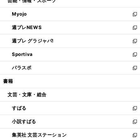
芸能・情報・スポーツ
く
で
ド
ィ
い
開
ウ
ン
ウ
Myojo
く
で
ド
ィ
新
開
ウ
ン
し
週プレNEWS
く
で
ド
い
新
開
ウ
ウ
し
週プレ グラジャパ!
く
で
ィ
い
新
開
ン
ウ
し
Sportiva
く
ド
ィ
い
新
ウ
ン
ウ
し
パラスポ
で
ド
ィ
い
新
開
ウ
ン
ウ
し
書籍
く
で
ド
ィ
い
開
ウ
ン
ウ
文芸・文庫・総合
く
で
ド
ィ
開
ウ
ン
すばる
く
で
ド
新
開
ウ
し
小説すばる
く
で
い
新
開
ウ
し
集英社 文芸ステーション
く
ィ
い
新