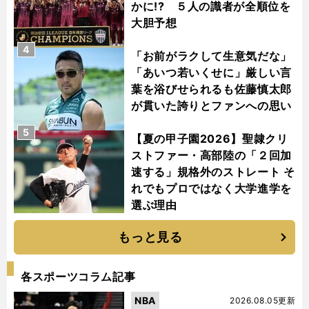
かに!? ５人の識者が全順位を
大胆予想
4
「お前がラクして生意気だな」
「あいつ若いくせに」厳しい言
葉を浴びせられるも佐藤慎太郎
が貫いた誇りとファンへの思い
5
【夏の甲子園2026】聖隷クリ
ストファー・高部陸の「２回加
速する」規格外のストレート そ
れでもプロではなく大学進学を
選ぶ理由
もっと見る
各スポーツコラム記事
NBA
2026.08.05更新