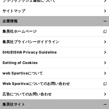
ブラウザプッシュ通知について
】
・
最
」
前
サイトマップ
へ
企業情報
開
く/
集英社ホームページ
新
閉
し
じ
集英社プライバシーガイドライン
い
る
ウ
SHUEISHA Privacy Guideline
ィ
ン
Setting of Cookies
ド
ウ
web Sportivaについて
で
開
Web Sportivaについてのお問い合わせ
く
新
し
広告についてのお問い合わせ
い
ウ
集英社サイト
ィ
開