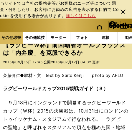
当サイトでは当社の提携先等がお客様のニーズ等について調
査・分析したり、お客様にお勧めの広告を表⽰する⽬的で Co
閉じ
okie を使⽤する場合があります。
詳しくはこちら
る
マイペ
web Sportiva (webスポルティーバ)
検索
メニュ
we
ー
その他球技の記事一覧
ラグビー
【ラグビーＷ杯】
b
ジ
その他球技
その他競技
モーター
フォト
連載
動
ス
【ラグビーＷ杯】前回覇者オールブラックス
ポ
は「内弁慶」を克服できるか
ル
テ
2015年09月15日 17:45 公開
2016年07月12日 04:32 更新
ィ
ー
斉藤健仁●取材・文 text by Saito Kenji photo by AFLO
バ
ラグビーワールドカップ2015観戦ガイド（３）
９月18日にイングランドで開幕するラグビーワールド
カップ（Ｗ杯）2015の決勝戦は、10月31日にロンドンの
トゥイッケナム・スタジアムで行なわれる。「ラグビー
の聖地」と呼ばれるスタジアムで頂点を極めた国・地域