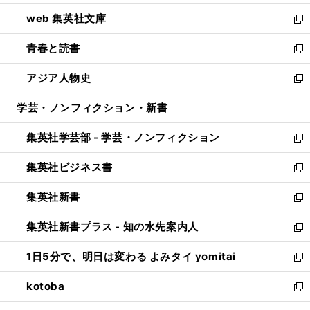
ン
ウ
し
web 集英社文庫
ド
ィ
い
新
ウ
ン
ウ
し
青春と読書
で
ド
ィ
い
新
開
ウ
ン
ウ
し
アジア人物史
く
で
ド
ィ
い
新
開
ウ
ン
ウ
し
学芸・ノンフィクション・新書
く
で
ド
ィ
い
開
ウ
ン
ウ
集英社学芸部 - 学芸・ノンフィクション
く
で
ド
ィ
新
開
ウ
ン
し
集英社ビジネス書
く
で
ド
い
新
開
ウ
ウ
し
集英社新書
く
で
ィ
い
新
開
ン
ウ
し
集英社新書プラス - 知の水先案内人
く
ド
ィ
い
新
ウ
ン
ウ
し
1日5分で、明日は変わる よみタイ yomitai
で
ド
ィ
い
新
開
ウ
ン
ウ
し
kotoba
く
で
ド
ィ
い
新
開
ウ
ン
ウ
し