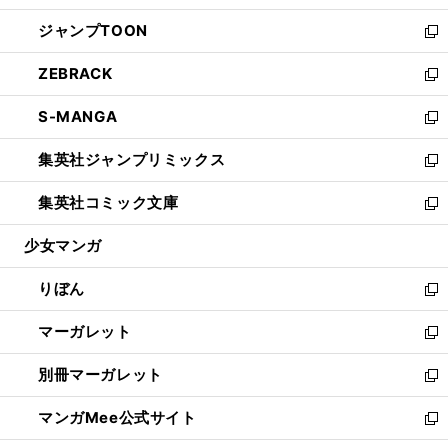
開
ウ
ン
ウ
し
ジャンプTOON
く
で
ド
ィ
い
新
開
ウ
ン
ウ
し
ZEBRACK
く
で
ド
ィ
い
新
開
ウ
ン
ウ
し
S-MANGA
く
で
ド
ィ
い
新
開
ウ
ン
ウ
し
集英社ジャンプリミックス
く
で
ド
ィ
い
新
開
ウ
ン
ウ
し
集英社コミック文庫
く
で
ド
ィ
い
新
開
ウ
ン
ウ
し
少女マンガ
く
で
ド
ィ
い
開
ウ
ン
ウ
りぼん
く
で
ド
ィ
新
開
ウ
ン
し
マーガレット
く
で
ド
い
新
開
ウ
ウ
し
別冊マーガレット
く
で
ィ
い
新
開
ン
ウ
し
マンガMee公式サイト
く
ド
ィ
い
新
ウ
ン
ウ
し