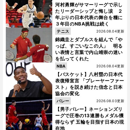
河村勇輝がサマーリーグで示し
たリーダーシップと悔し涙 ２
年ぶりの日本代表の舞台を糧に
３年目のNBA挑戦は続く
テニス
2026.08.04更新
錦織圭とダブルスを組んで「や
っぱ、すごいなこの人」 明る
い表情と言葉で内山靖崇の迷い
を払ってくれた
NBA
2026.08.04更新
【バスケット】八村塁の日本代
表復帰宣言 「プレーヤーファー
スト」を説き続けた信念と日本
協会の変化
バレー
2026.08.03更新
【男子バレー】ネーションズリ
ーグで圧巻の13連勝もメダル獲
得ならず 五輪を目指す日本の現
在地