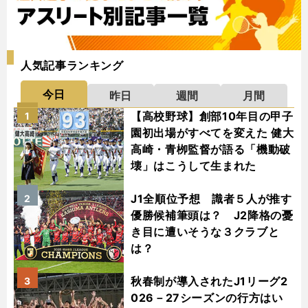
人気記事ランキング
今日
昨日
週間
月間
【高校野球】創部10年目の甲子
1
園初出場がすべてを変えた 健大
高崎・青栁監督が語る「機動破
壊」はこうして生まれた
J1全順位予想 識者５人が推す
2
優勝候補筆頭は？ J2降格の憂
き目に遭いそうな３クラブと
は？
秋春制が導入されたJ1リーグ2
3
026－27シーズンの行方はい