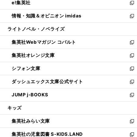
e!集英社
く
で
ド
ィ
い
新
開
ウ
ン
ウ
し
情報・知識＆オピニオン imidas
く
で
ド
ィ
い
新
開
ウ
ン
ウ
し
ライトノベル・ノベライズ
く
で
ド
ィ
い
開
ウ
ン
ウ
集英社Webマガジン コバルト
く
で
ド
ィ
新
開
ウ
ン
し
集英社オレンジ文庫
く
で
ド
い
新
開
ウ
ウ
し
シフォン文庫
く
で
ィ
い
新
開
ン
ウ
し
ダッシュエックス文庫公式サイト
く
ド
ィ
い
新
ウ
ン
ウ
し
JUMP j-BOOKS
で
ド
ィ
い
新
開
ウ
ン
ウ
し
キッズ
く
で
ド
ィ
い
開
ウ
ン
ウ
集英社みらい文庫
く
で
ド
ィ
新
開
ウ
ン
し
集英社の児童図書 S-KIDS.LAND
く
で
ド
い
新