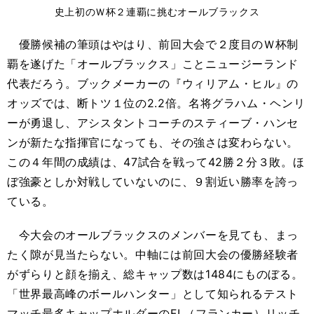
史上初のＷ杯２連覇に挑むオールブラックス
優勝候補の筆頭はやはり、前回大会で２度目のＷ杯制
覇を遂げた「オールブラックス」ことニュージーランド
代表だろう。ブックメーカーの『ウィリアム・ヒル』の
オッズでは、断トツ１位の2.2倍。名将グラハム・ヘンリ
ーが勇退し、アシスタントコーチのスティーブ・ハンセ
ンが新たな指揮官になっても、その強さは変わらない。
この４年間の成績は、47試合を戦って42勝２分３敗。ほ
ぼ強豪としか対戦していないのに、９割近い勝率を誇っ
ている。
今大会のオールブラックスのメンバーを見ても、まっ
たく隙が見当たらない。中軸には前回大会の優勝経験者
がずらりと顔を揃え、総キャップ数は1484にものぼる。
「世界最高峰のボールハンター」として知られるテスト
マッチ最多キャップホルダーのFL（フランカー）リッチ