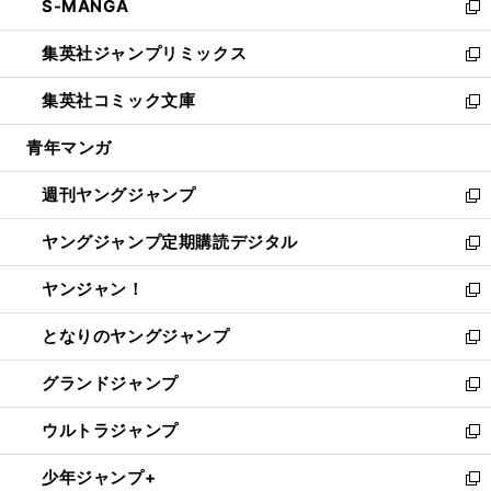
S-MANGA
く
で
ド
ィ
い
新
開
ウ
ン
ウ
し
集英社ジャンプリミックス
く
で
ド
ィ
い
新
開
ウ
ン
ウ
し
集英社コミック文庫
く
で
ド
ィ
い
新
開
ウ
ン
ウ
し
青年マンガ
く
で
ド
ィ
い
開
ウ
ン
ウ
週刊ヤングジャンプ
く
で
ド
ィ
新
開
ウ
ン
し
ヤングジャンプ定期購読デジタル
く
で
ド
い
新
開
ウ
ウ
し
ヤンジャン！
く
で
ィ
い
新
開
ン
ウ
し
となりのヤングジャンプ
く
ド
ィ
い
新
ウ
ン
ウ
し
グランドジャンプ
で
ド
ィ
い
新
開
ウ
ン
ウ
し
ウルトラジャンプ
く
で
ド
ィ
い
新
開
ウ
ン
ウ
し
少年ジャンプ+
く
で
ド
ィ
い
新