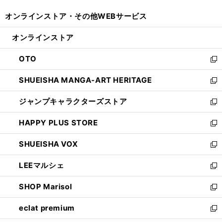
開
ウ
ウ
し
オンラインストア・
その他WEBサービス
く
で
ィ
い
開
ン
ウ
オンラインストア
く
ド
ィ
ウ
ン
OTO
で
ド
新
開
ウ
し
SHUEISHA MANGA-ART HERITAGE
く
で
い
新
開
ウ
し
ジャンプキャラクターズストア
く
ィ
い
新
ン
ウ
し
HAPPY PLUS STORE
ド
ィ
い
新
ウ
ン
ウ
し
SHUEISHA VOX
で
ド
ィ
い
新
開
ウ
ン
ウ
し
LEEマルシェ
く
で
ド
ィ
い
新
開
ウ
ン
ウ
し
SHOP Marisol
く
で
ド
ィ
い
新
開
ウ
ン
ウ
し
eclat premium
く
で
ド
ィ
い
新
開
ウ
ン
ウ
し