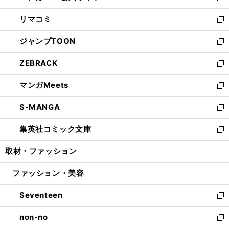
ウ
ン
ウ
し
リマコミ
で
ド
ィ
い
新
開
ウ
ン
ウ
し
ジャンプTOON
く
で
ド
ィ
い
新
開
ウ
ン
ウ
し
ZEBRACK
く
で
ド
ィ
い
新
開
ウ
ン
ウ
し
マンガMeets
く
で
ド
ィ
い
新
開
ウ
ン
ウ
し
S-MANGA
く
で
ド
ィ
い
新
開
ウ
ン
ウ
し
集英社コミック文庫
く
で
ド
ィ
い
新
開
ウ
ン
ウ
し
取材・ファッション
く
で
ド
ィ
い
開
ウ
ン
ウ
ファッション・美容
く
で
ド
ィ
開
ウ
ン
Seventeen
く
で
ド
新
開
ウ
し
non-no
く
で
い
新
開