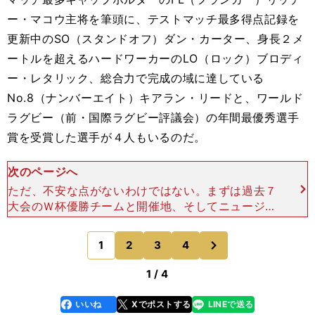
ー・マコウ主将を筆頭に、テストマッチ最多得点記録を
更新中のSO（スタンドオフ）ダン・カーター、身長２メ
ートルを超えるハードワーカーのLO（ロック）ブロディ
ー・レタリック、総合力で完成の域に達している
No.8（ナンバーエイト）キアラン・リードと、ワールド
ラグビー（前・国際ラグビー評議会）の年間最優秀選手
賞を受賞した選手が４人もいるのだ。
次のページへ
ただ、不安な点がないわけではない。まずは過去７
大会のＷ杯優勝チームと開催地、そしてニュージー
ランド代表の成績を見てほしい。開催年／優勝チー
ム（開催地）／ニュージーランド代表の成績第１回
次
1
2
3
4
のページへ
＠1987
1 / 4
いいね
Xでポストする
LINEで送る
line
faceboo
x
k