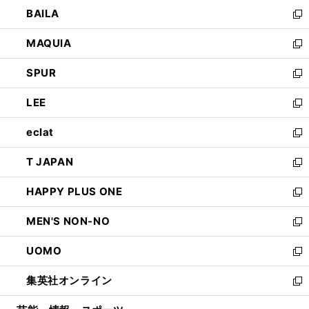
ウ
し
BAILA
く
ィ
い
新
ン
ウ
し
MAQUIA
ド
ィ
い
新
ウ
ン
ウ
し
SPUR
で
ド
ィ
い
新
開
ウ
ン
ウ
し
LEE
く
で
ド
ィ
い
新
開
ウ
ン
ウ
し
eclat
く
で
ド
ィ
い
新
開
ウ
ン
ウ
し
T JAPAN
く
で
ド
ィ
い
新
開
ウ
ン
ウ
し
HAPPY PLUS ONE
く
で
ド
ィ
い
新
開
ウ
ン
ウ
し
MEN'S NON-NO
く
で
ド
ィ
い
新
開
ウ
ン
ウ
し
UOMO
く
で
ド
ィ
い
新
開
ウ
ン
ウ
し
集英社オンライン
く
で
ド
ィ
い
新
開
ウ
ン
ウ
し