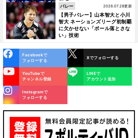
バレー
2026.07.28更新
【男子バレー】山本智大と小川
智大 ネーションズリーグ初制覇
に欠かせない「ボール落とさな
い」技術
cebo
X
Facebookで
Xでフォローする
ok
フォローする
uTube
LINE
YouTubeで
LINEで
チャンネル登録
アカウント追加
stagra
Instagramで
m
フォローする