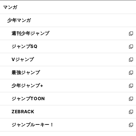
ン
く/
マンガ
ド
閉
ウ
じ
少年マンガ
で
る
開
週刊少年ジャンプ
く
新
し
ジャンプSQ
い
新
ウ
し
Vジャンプ
ィ
い
新
ン
ウ
し
最強ジャンプ
ド
ィ
い
新
ウ
ン
ウ
し
少年ジャンプ+
で
ド
ィ
い
新
開
ウ
ン
ウ
し
ジャンプTOON
く
で
ド
ィ
い
新
開
ウ
ン
ウ
し
ZEBRACK
く
で
ド
ィ
い
新
開
ウ
ン
ウ
し
ジャンプルーキー！
く
で
ド
ィ
い
新
開
ウ
ン
ウ
し