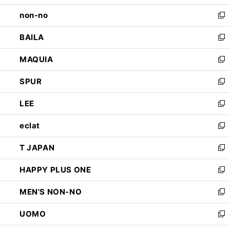
開
ウ
し
non-no
く
で
い
新
開
ウ
し
BAILA
く
ィ
い
新
ン
ウ
し
MAQUIA
ド
ィ
い
新
ウ
ン
ウ
し
SPUR
で
ド
ィ
い
新
開
ウ
ン
ウ
し
LEE
く
で
ド
ィ
い
新
開
ウ
ン
ウ
し
eclat
く
で
ド
ィ
い
新
開
ウ
ン
ウ
し
T JAPAN
く
で
ド
ィ
い
新
開
ウ
ン
ウ
し
HAPPY PLUS ONE
く
で
ド
ィ
い
新
開
ウ
ン
ウ
し
MEN'S NON-NO
く
で
ド
ィ
い
新
開
ウ
ン
ウ
し
UOMO
く
で
ド
ィ
い
新
開
ウ
ン
ウ
し