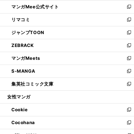
開
ン
ウ
し
マンガMee公式サイト
く
ド
ィ
い
新
ウ
ン
ウ
し
リマコミ
で
ド
ィ
い
新
開
ウ
ン
ウ
し
ジャンプTOON
く
で
ド
ィ
い
新
開
ウ
ン
ウ
し
ZEBRACK
く
で
ド
ィ
い
新
開
ウ
ン
ウ
し
マンガMeets
く
で
ド
ィ
い
新
開
ウ
ン
ウ
し
S-MANGA
く
で
ド
ィ
い
新
開
ウ
ン
ウ
し
集英社コミック文庫
く
で
ド
ィ
い
新
開
ウ
ン
ウ
し
女性マンガ
く
で
ド
ィ
い
開
ウ
ン
ウ
Cookie
く
で
ド
ィ
新
開
ウ
ン
し
Cocohana
く
で
ド
い
新
開
ウ
ウ
し