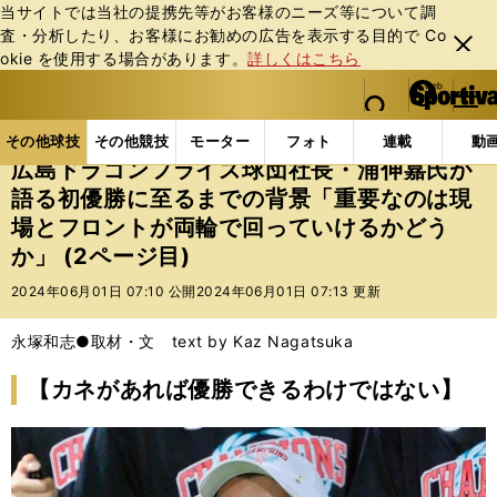
当サイトでは当社の提携先等がお客様のニーズ等について調
査・分析したり、お客様にお勧めの広告を表⽰する⽬的で Co
閉じ
okie を使⽤する場合があります。
詳しくはこちら
る
マイペ
web Sportiva (webスポルティーバ)
検索
メニュ
we
ー
その他球技の記事一覧
バスケットボール
国内バス
b
ジ
その他球技
その他競技
モーター
フォト
連載
動
ス
広島ドラゴンフライズ球団社長・浦伸嘉氏が
ポ
語る初優勝に至るまでの背景「重要なのは現
ル
場とフロントが両輪で回っていけるかどう
テ
ィ
か」 (2ページ目)
ー
2024年06月01日 07:10 公開
2024年06月01日 07:13 更新
バ
永塚和志●取材・文 text by Kaz Nagatsuka
【カネがあれば優勝できるわけではない】