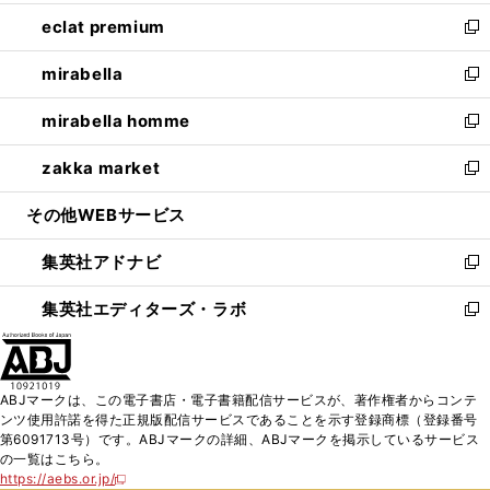
開
ウ
ン
ウ
し
eclat premium
く
で
ド
ィ
い
新
開
ウ
ン
ウ
し
mirabella
く
で
ド
ィ
い
新
開
ウ
ン
ウ
し
mirabella homme
く
で
ド
ィ
い
新
開
ウ
ン
ウ
し
zakka market
く
で
ド
ィ
い
新
開
ウ
ン
ウ
し
その他WEBサービス
く
で
ド
ィ
い
開
ウ
ン
ウ
集英社アドナビ
く
で
ド
ィ
新
開
ウ
ン
し
集英社エディターズ・ラボ
く
で
ド
い
新
開
ウ
ウ
し
く
で
ィ
い
開
ン
ウ
ABJマークは、この電子書店・電子書籍配信サービスが、著作権者からコンテ
く
ド
ィ
ンツ使用許諾を得た正規版配信サービスであることを示す登録商標（登録番号
ウ
ン
第6091713号）です。ABJマークの詳細、ABJマークを掲示しているサービス
で
ド
の一覧はこちら。
開
ウ
https://aebs.or.jp/
新