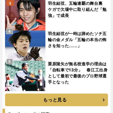
羽生結弦、五輪連覇の舞台裏
3
ケガで欠場中に取り組んだ「勉
強」で成長
4
羽生結弦が一時は諦めたソチ五
輪の金メダル「五輪の本当の怖
さを知った......」
5
栗原陵矢が無名校進学の理由は
「自転車で13分」 春江工出身
として最初で最後のプロ野球選
手となった
もっと見る