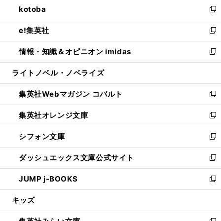
し
kotoba
く
で
ド
ィ
い
新
開
ウ
ン
ウ
し
e!集英社
く
で
ド
ィ
い
新
開
ウ
ン
ウ
し
情報・知識＆オピニオン imidas
く
で
ド
ィ
い
新
開
ウ
ン
ウ
し
ライトノベル・ノベライズ
く
で
ド
ィ
い
開
ウ
ン
ウ
集英社Webマガジン コバルト
く
で
ド
ィ
新
開
ウ
ン
し
集英社オレンジ文庫
く
で
ド
い
新
開
ウ
ウ
し
シフォン文庫
く
で
ィ
い
新
開
ン
ウ
し
ダッシュエックス文庫公式サイト
く
ド
ィ
い
新
ウ
ン
ウ
し
JUMP j-BOOKS
で
ド
ィ
い
新
開
ウ
ン
ウ
し
キッズ
く
で
ド
ィ
い
開
ウ
ン
ウ
く