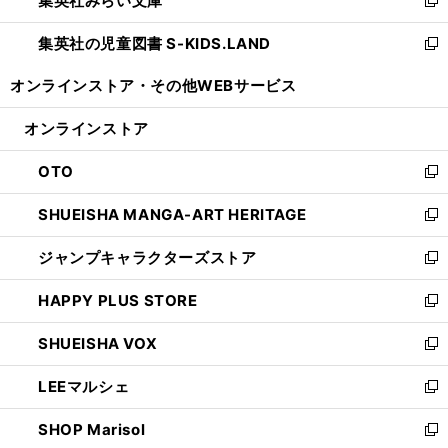
集英社みらい文庫
で
ド
ィ
新
開
ウ
ン
し
集英社の児童図書 S-KIDS.LAND
く
で
ド
い
新
開
ウ
ウ
し
オンラインストア・
その他WEBサービス
く
で
ィ
い
開
ン
ウ
オンラインストア
く
ド
ィ
ウ
ン
OTO
で
ド
新
開
ウ
し
SHUEISHA MANGA-ART HERITAGE
く
で
い
新
開
ウ
し
ジャンプキャラクターズストア
く
ィ
い
新
ン
ウ
し
HAPPY PLUS STORE
ド
ィ
い
新
ウ
ン
ウ
し
SHUEISHA VOX
で
ド
ィ
い
新
開
ウ
ン
ウ
し
LEEマルシェ
く
で
ド
ィ
い
新
開
ウ
ン
ウ
し
SHOP Marisol
く
で
ド
ィ
い
新