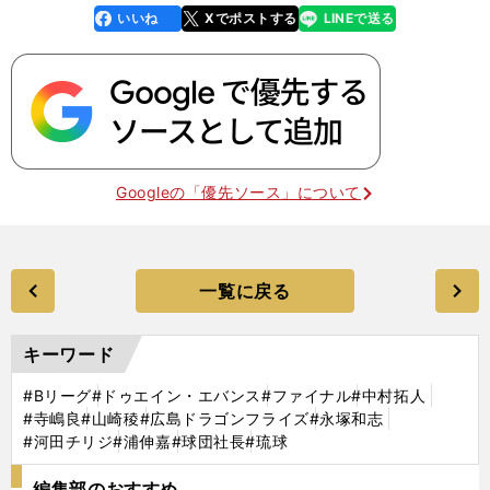
いいね
Xでポストする
LINEで送る
line
faceboo
x
k
Googleの「優先ソース」について
一覧に戻る
キーワード
#Bリーグ
#ドゥエイン・エバンス
#ファイナル
#中村拓人
#寺嶋良
#山崎稜
#広島ドラゴンフライズ
#永塚和志
#河田チリジ
#浦伸嘉
#球団社長
#琉球
編集部のおすすめ