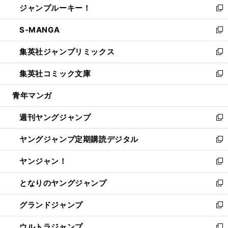
ジャンプルーキー！
く
で
ド
ィ
い
新
開
ウ
ン
ウ
し
S-MANGA
く
で
ド
ィ
い
新
開
ウ
ン
ウ
し
集英社ジャンプリミックス
く
で
ド
ィ
い
新
開
ウ
ン
ウ
し
集英社コミック文庫
く
で
ド
ィ
い
新
開
ウ
ン
ウ
し
青年マンガ
く
で
ド
ィ
い
開
ウ
ン
ウ
週刊ヤングジャンプ
く
で
ド
ィ
新
開
ウ
ン
し
ヤングジャンプ定期購読デジタル
く
で
ド
い
新
開
ウ
ウ
し
ヤンジャン！
く
で
ィ
い
新
開
ン
ウ
し
となりのヤングジャンプ
く
ド
ィ
い
新
ウ
ン
ウ
し
グランドジャンプ
で
ド
ィ
い
新
開
ウ
ン
ウ
し
ウルトラジャンプ
く
で
ド
ィ