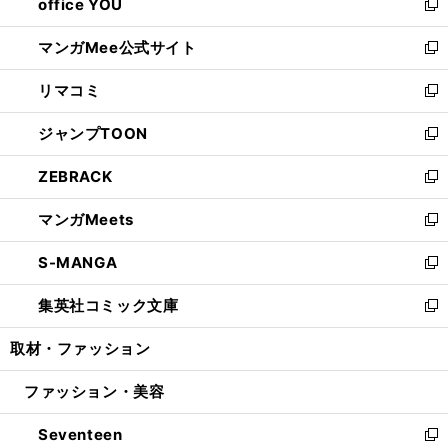
office YOU
く
で
ィ
い
新
開
ン
ウ
し
マンガMee公式サイト
く
ド
ィ
い
新
ウ
ン
ウ
し
リマコミ
で
ド
ィ
い
新
開
ウ
ン
ウ
し
ジャンプTOON
く
で
ド
ィ
い
新
開
ウ
ン
ウ
し
ZEBRACK
く
で
ド
ィ
い
新
開
ウ
ン
ウ
し
マンガMeets
く
で
ド
ィ
い
新
開
ウ
ン
ウ
し
S-MANGA
く
で
ド
ィ
い
新
開
ウ
ン
ウ
し
集英社コミック文庫
く
で
ド
ィ
い
新
開
ウ
ン
ウ
し
取材・ファッション
く
で
ド
ィ
い
開
ウ
ン
ウ
ファッション・美容
く
で
ド
ィ
開
ウ
ン
Seventeen
く
で
ド
新