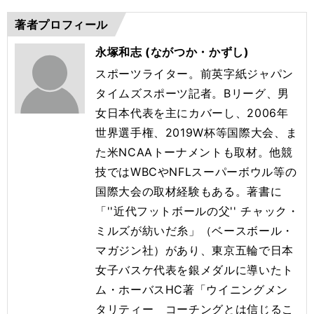
著者プロフィール
永塚和志 (ながつか・かずし)
スポーツライター。前英字紙ジャパン
タイムズスポーツ記者。
Bリーグ、男
女日本代表を主にカバーし、2006年
世界選手権、
2019W杯等国際大会、ま
た米NCAAトーナメントも取材。
他競
技ではWBCやNFLスーパーボウル等の
国際大会の取材経験
もある。著書に
「''近代フットボールの父'' チャック・
ミルズが紡いだ糸」（ベースボール・
マガジン社）
があり、東京五輪で日本
女子バスケ代表を銀メダルに導いたト
ム・
ホーバスHC著「ウイニングメン
タリティー コーチングとは信じるこ