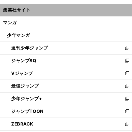
ウ
集英社サイト
ィ
開
ン
く/
マンガ
ド
閉
ウ
じ
少年マンガ
で
る
開
週刊少年ジャンプ
く
新
し
ジャンプSQ
い
新
ウ
し
Vジャンプ
ィ
い
新
ン
ウ
し
最強ジャンプ
ド
ィ
い
新
ウ
ン
ウ
し
少年ジャンプ+
で
ド
ィ
い
新
開
ウ
ン
ウ
し
ジャンプTOON
く
で
ド
ィ
い
新
開
ウ
ン
ウ
し
ZEBRACK
く
で
ド
ィ
い
新
開
ウ
ン
ウ
し