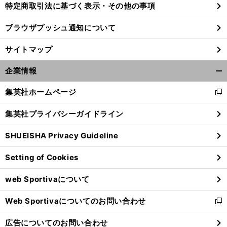
特定商取引法に基づく表示・その他の事項
ブラウザプッシュ通知について
サイトマップ
企業情報
開
く/
集英社ホームページ
新
閉
し
じ
集英社プライバシーガイドライン
い
る
ウ
SHUEISHA Privacy Guideline
ィ
ン
Setting of Cookies
ド
ウ
web Sportivaについて
で
開
Web Sportivaについてのお問い合わせ
く
新
し
広告についてのお問い合わせ
い