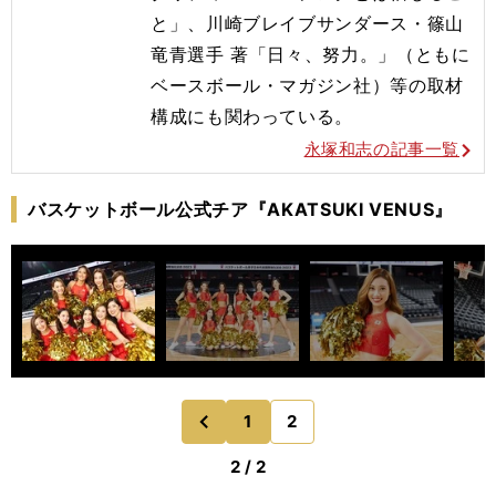
と」、川崎ブレイブサンダース・
篠山
竜青選手 著「日々、努力。」（ともに
ベースボール・マガジン社）
等の取材
構成にも関わっている。
永塚和志の記事一覧
バスケットボール公式チア『AKATSUKI VENUS』
1
2
のページへ
前
2 / 2