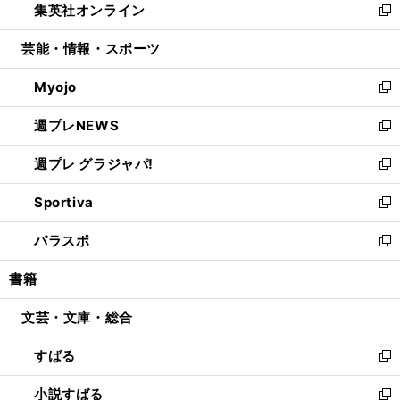
集英社オンライン
く
で
ド
ィ
い
新
開
ウ
ン
ウ
し
芸能・情報・スポーツ
く
で
ド
ィ
い
開
ウ
ン
ウ
Myojo
く
で
ド
ィ
新
開
ウ
ン
し
週プレNEWS
く
で
ド
い
新
開
ウ
ウ
し
週プレ グラジャパ!
く
で
ィ
い
新
開
ン
ウ
し
Sportiva
く
ド
ィ
い
新
ウ
ン
ウ
し
パラスポ
で
ド
ィ
い
新
開
ウ
ン
ウ
し
書籍
く
で
ド
ィ
い
開
ウ
ン
ウ
文芸・文庫・総合
く
で
ド
ィ
開
ウ
ン
すばる
く
で
ド
新
開
ウ
し
小説すばる
く
で
い
新