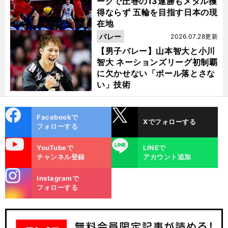
ーグで圧巻の13連勝もメダル獲
得ならず 五輪を目指す日本の現
在地
バレー
2026.07.28更新
【男子バレー】山本智大と小川
智大 ネーションズリーグ初制覇
に欠かせない「ボール落とさな
い」技術
cebo
X
Facebookで
Xでフォローする
ok
フォローする
uTube
LINE
YouTubeで
LINEで
富
日
」
永啓生が選んだ「
本代表経由NBA入り
の道筋
それはパリ五輪への断固たる決意の表われ
チャンネル登録
アカウント追加
stagra
Instagramで
m
フォローする