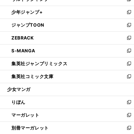
い
新
開
ウ
ン
ウ
し
少年ジャンプ+
く
で
ド
ィ
い
新
開
ウ
ン
ウ
し
ジャンプTOON
く
で
ド
ィ
い
新
開
ウ
ン
ウ
し
ZEBRACK
く
で
ド
ィ
い
新
開
ウ
ン
ウ
し
S-MANGA
く
で
ド
ィ
い
新
開
ウ
ン
ウ
し
集英社ジャンプリミックス
く
で
ド
ィ
い
新
開
ウ
ン
ウ
し
集英社コミック文庫
く
で
ド
ィ
い
新
開
ウ
ン
ウ
し
少女マンガ
く
で
ド
ィ
い
開
ウ
ン
ウ
りぼん
く
で
ド
ィ
新
開
ウ
ン
し
マーガレット
く
で
ド
い
新
開
ウ
ウ
し
別冊マーガレット
く
で
ィ
い
新