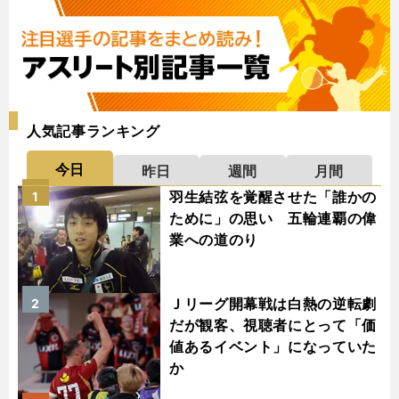
人気記事ランキング
今日
昨日
週間
月間
羽生結弦を覚醒させた「誰かの
1
ために」の思い 五輪連覇の偉
業への道のり
Ｊリーグ開幕戦は白熱の逆転劇
2
だが観客、視聴者にとって「価
値あるイベント」になっていた
か