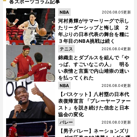
各スポーツコラム記事
NBA
2026.08.05更新
河村勇輝がサマーリーグで示し
たリーダーシップと悔し涙 ２
年ぶりの日本代表の舞台を糧に
３年目のNBA挑戦は続く
テニス
2026.08.04更新
錦織圭とダブルスを組んで「や
っぱ、すごいなこの人」 明る
い表情と言葉で内山靖崇の迷い
を払ってくれた
NBA
2026.08.04更新
【バスケット】八村塁の日本代
表復帰宣言 「プレーヤーファー
スト」を説き続けた信念と日本
協会の変化
バレー
2026.08.03更新
【男子バレー】ネーションズリ