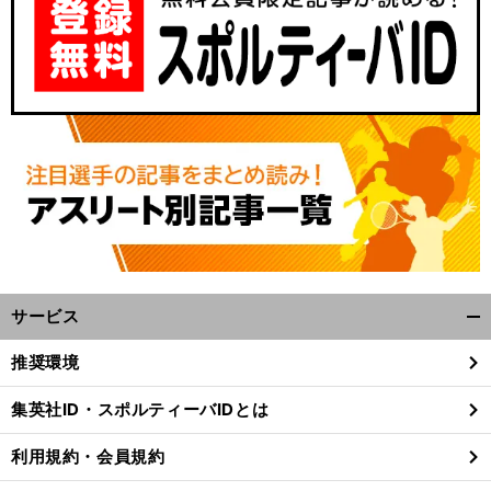
サービス
開
く/
推奨環境
閉
じ
集英社ID・スポルティーバIDとは
る
利用規約・会員規約