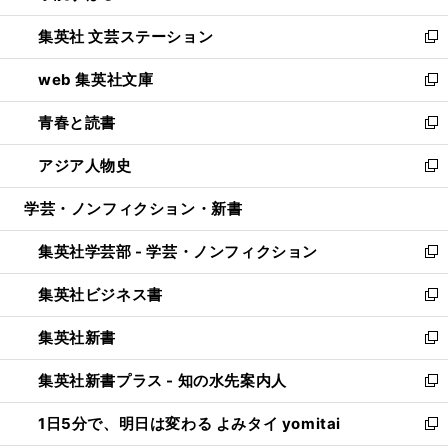
開
ウ
し
集英社 文芸ステーション
く
ィ
い
新
ン
ウ
し
web 集英社文庫
ド
ィ
い
新
ウ
ン
ウ
し
青春と読書
で
ド
ィ
い
新
開
ウ
ン
ウ
し
アジア人物史
く
で
ド
ィ
い
新
開
ウ
ン
ウ
し
学芸・ノンフィクション・新書
く
で
ド
ィ
い
開
ウ
ン
ウ
集英社学芸部 - 学芸・ノンフィクション
く
で
ド
ィ
新
開
ウ
ン
し
集英社ビジネス書
く
で
ド
い
新
開
ウ
ウ
し
集英社新書
く
で
ィ
い
新
開
ン
ウ
し
集英社新書プラス - 知の水先案内人
く
ド
ィ
い
新
ウ
ン
ウ
し
1日5分で、明日は変わる よみタイ yomitai
で
ド
ィ
い
新
開
ウ
ン
ウ