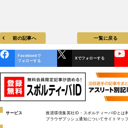
前の記事へ
一覧に戻る
ebo
X
YouTube
Facebookで
Xでフォローする
ok
フォローする
サービス
推奨環境
集英社ID・スポルティーバIDとは
ブラウザプッシュ通知について
サイトマッ