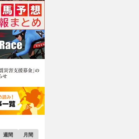
週間
月間