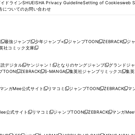
ガイドライン
SHUEISHA Privacy Guideline
Setting of Cookies
web 
告についてのお問い合わせ
プ
最強ジャンプ
少年ジャンプ+
ジャンプTOON
ZEBRACK
ジ
新
新
新
新
新
英社コミック文庫
し
新
し
し
し
し
い
い
し
い
い
い
ウ
ウ
い
ウ
ウ
ウ
購読デジタル
ヤンジャン！
となりのヤングジャンプ
グランドジ
新
新
新
ィ
ィ
ウ
ィ
ィ
ィ
プTOON
ZEBRACK
S-MANGA
集英社ジャンプリミックス
集英
新
し
新
し
新
し
新
ン
ン
ィ
ン
ン
ン
し
い
し
い
し
い
し
ド
ド
ン
ド
ド
ド
い
ウ
い
ウ
い
ウ
い
ウ
ウ
ド
ウ
ウ
ウ
マンガMee公式サイト
リマコミ
ジャンプTOON
ZEBRACK
マン
新
新
新
新
ウ
ィ
ウ
ィ
ウ
ィ
ウ
で
で
ウ
で
で
で
し
し
し
し
し
ィ
ン
ィ
ン
ィ
ン
ィ
開
開
で
開
開
開
い
い
い
い
い
ン
ド
ン
ド
ン
ド
ン
く
く
開
く
く
く
ウ
ウ
ウ
ウ
ウ
ド
ウ
ド
ウ
ド
ウ
ド
ee公式サイト
リマコミ
ジャンプTOON
ZEBRACK
マンガMeet
く
新
新
新
新
ィ
ィ
ィ
ィ
ィ
ウ
で
ウ
で
ウ
で
ウ
し
し
し
し
ン
ン
ン
ン
ン
で
開
で
開
で
開
で
い
い
い
い
ド
ド
ド
ド
ド
開
く
開
く
開
く
開
ウ
ウ
ウ
ウ
ウ
ウ
ウ
ウ
ウ