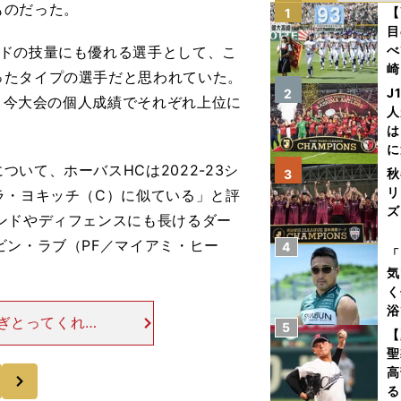
ものだった。
【
1
目
べ
ドの技量にも優れる選手として、こ
崎
ったタイプの選手だと思われていた。
「
J
2
ド。今大会の個人成績でそれぞれ上位に
て
人
は
に
と
て、ホーバスHCは2022-23シ
秋
3
リ
ラ・ヨキッチ（C）に似ている」と評
ズ
ンドやディフェンスにも長けるダー
ビン・ラブ（PF／マイアミ・ヒー
4
を
「
気
く
浴
ぎとってくれ
5
太
【
マンスは、体を
ァ
聖
だ（ちなみにホ
高
次
る