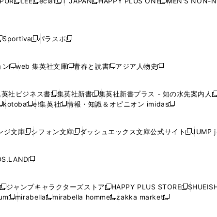
PUR
LEE
eclat
T JAPAN
HAPPY PLUS ONE
MEN'S NON-
く
く
く
く
新
新
新
新
新
ィ
ィ
ィ
ィ
で
で
で
で
で
し
し
し
し
し
ン
ン
ン
ン
開
開
開
開
開
い
い
い
い
い
ド
ド
ド
ド
く
く
く
く
く
ウ
ウ
ウ
ウ
ウ
ウ
ウ
ウ
ウ
Sportiva
パラスポ
新
新
ィ
ィ
ィ
ィ
ィ
で
で
で
で
し
し
し
ン
ン
ン
ン
ン
開
開
開
開
い
い
い
ド
ド
ド
ド
ド
ョン
web 集英社文庫
青春と読書
アジア人物史
く
く
く
く
新
新
新
新
ウ
ウ
ウ
ウ
ウ
ウ
ウ
ウ
し
し
し
し
ィ
ィ
ィ
で
で
で
で
で
い
い
い
い
ン
ン
ン
集英社ビジネス書
集英社新書
集英社新書プラス - 知の水先案内人
開
開
開
開
開
新
新
新
ウ
ウ
ウ
ウ
ド
ド
ド
kotoba
e!集英社
情報・知識＆オピニオン imidas
く
く
く
く
く
新
し
新
し
新
ィ
ィ
ィ
ィ
ウ
ウ
ウ
し
し
い
し
い
し
ン
ン
ン
ン
で
で
で
い
い
ウ
い
ウ
い
ド
ド
ド
ド
ンジ文庫
シフォン文庫
ダッシュエックス文庫公式サイト
JUMP 
開
開
開
新
新
新
ウ
ウ
ィ
ウ
ィ
ウ
ウ
ウ
ウ
ウ
く
く
く
し
し
し
ィ
ィ
ン
ィ
ン
ィ
で
で
で
で
い
い
い
ン
ン
ド
ン
ド
ン
S.LAND
開
開
開
開
新
ウ
ウ
ウ
ド
ド
ウ
ド
ウ
ド
く
く
く
く
し
ィ
ィ
ィ
ウ
ウ
で
ウ
で
ウ
い
ン
ン
ン
ジャンプキャラクターズストア
HAPPY PLUS STORE
SHUEIS
で
で
開
で
開
で
新
新
新
ウ
ド
ド
ド
ium
mirabella
mirabella homme
zakka market
開
開
く
開
く
開
し
新
新
新
し
新
し
ィ
ウ
ウ
ウ
く
く
く
く
い
し
し
い
し
し
い
ン
で
で
で