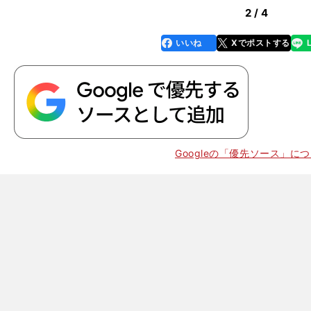
2 / 4
いいね
Xでポストする
line
faceboo
x
k
Googleの「優先ソース」に