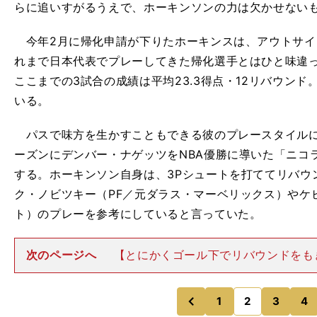
らに追いすがるうえで、ホーキンソンの力は欠かせない
今年2月に帰化申請が下りたホーキンスは、アウトサイ
れまで日本代表でプレーしてきた帰化選手とはひと味違
ここまでの3試合の成績は平均23.3得点・12リバウン
いる。
パスで味方を生かすこともできる彼のプレースタイルについ
ーズンにデンバー・ナゲッツをNBA優勝に導いた「ニコ
する。ホーキンソン自身は、3Pシュートを打ててリバウ
ク・ノビツキー（PF／元ダラス・マーベリックス）やケ
ト）のプレーを参考にしていると言っていた。
次のページへ
【とにかくゴール下でリバウンドをも
る】 しかし、今大会において彼のここまでのパフォー
張ってリバウンドを中心にインサイドで戦う愚直なもの
ーキンソンがワシントン州
1
2
3
4
のページへ
のページへ
前