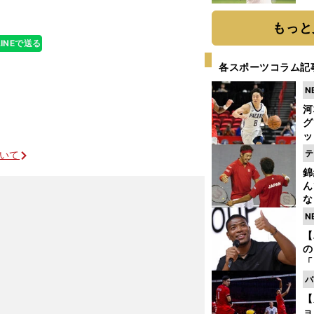
ト
く
もっと
LINEで送る
各スポーツコラム記
N
河
グ
ッ
り
テ
ついて
糧
錦
は
ん
な
情
N
迷
【
の
「
ト
バ
と
【
ョ