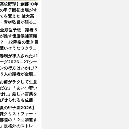
高校野球】創部10年
の甲子園初出場がす
てを変えた 健大高
・青栁監督が語る
機動破壊」はこうし
1全順位予想 識者５
生まれた
が推す優勝候補筆頭
？ J2降格の憂き目
遭いそうな３クラブ
は？
春制が導入されたJ1
ーグ2026－27シー
ンの行方はいかに!?
５人の識者が全順位
大胆予想
お前がラクして生意
だな」「あいつ若い
せに」厳しい言葉を
びせられるも佐藤慎
郎が貫いた誇りとフ
夏の甲子園2026】
ンへの思い
隷クリストファー・
部陸の「２回加速す
」規格外のストレー