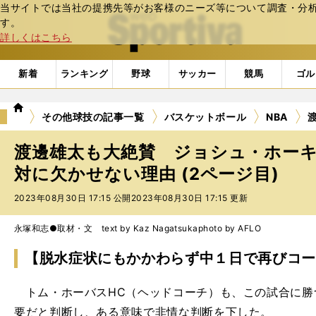
当サイトでは当社の提携先等がお客様のニーズ等について調査・分析し
web Sportiva (webスポルティーバ)
す。
詳しくはこちら
新着
ランキング
野球
サッカー
競馬
ゴル
we
その他球技の記事一覧
バスケットボール
NBA
b
ス
渡邊雄太も大絶賛 ジョシュ・ホー
ポ
ル
対に欠かせない理由 (2ページ目)
テ
2023年08月30日 17:15 公開
2023年08月30日 17:15 更新
ィ
ー
バ
永塚和志●取材・文 text by Kaz Nagatsuka
photo by AFLO
【脱水症状にもかかわらず中１日で再びコー
トム・ホーバスHC（ヘッドコーチ）も、この試合に勝
要だと判断し、ある意味で非情な判断を下した。