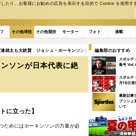
たり、お客様にお勧めの広告を表⽰する⽬的で Cookie を使⽤す
フ
その他球技
その他競技
モーター
フォト
連載
渡邊雄太も大絶賛 ジョシュ・ホーキンソンが日本代表に絶対に欠か
編集部のおすすめ
スポルテ
キンソンが日本代表に絶
集号 Vol
スポルテ
月16日発
最新記事
プッシュ
いて
トに立った】
つためにはホーキンソンの力量が必