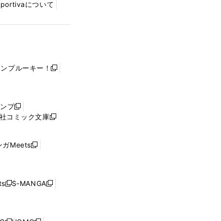
Sportivaについて
ャンプルーキー！
新
し
い
ウ
ャンプ
新
ィ
社コミック文庫
し
新
ン
い
し
ド
ウ
い
ウ
ガMeets
新
ィ
ウ
で
し
ン
ィ
開
い
ド
ン
く
ウ
ウ
ド
s
S-MANGA
新
新
ィ
で
ウ
し
し
ン
開
で
い
い
ド
く
開
ウ
ウ
ウ