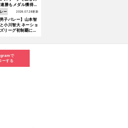
3連勝もメダル獲得な
ず 五輪を目指す日本
レー
2026.07.28更新
現在地
男子バレー】山本智
と小川智大 ネーショ
ズリーグ初制覇に欠
せない「ボール落と
ない」技術
agramで
ローする