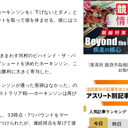
ホーキンソンを）下げないとダメ』と
ウトを取って彼を休ませる。彼にはコ
きまわす河村のビハインド・ザ・バ
プシュートを決めたホーキンソン。こ
の勝利に大きく寄与した。
ンソンが通った形跡はなかった。の
ストラリア戦──ホーキンソンは再び
人気記事ランキング
、33得点・7リバウンドをマー
せつけられたが、連続得点を挙げて彼
今日
昨日