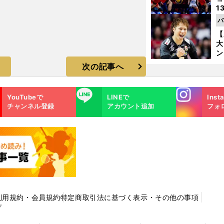
1
ら
バ
の
【
大
ン
か
次の記事へ
さ
Instagra
LINE
YouTubeで
LINEで
Inst
m
チャンネル登録
アカウント追加
フォ
利用規約・会員規約
特定商取引法に基づく表示・その他の事項
プ