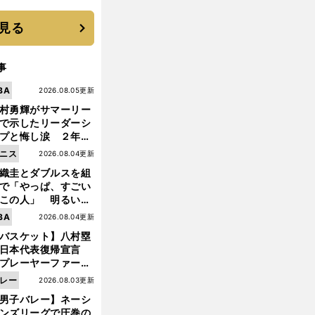
 それでもプロではな
大学進学を選ぶ理由
見る
事
BA
2026.08.05更新
村勇輝がサマーリー
で示したリーダーシ
プと悔し涙 ２年ぶ
の日本代表の舞台を
ニス
2026.08.04更新
に３年目のNBA挑戦
織圭とダブルスを組
続く
で「やっぱ、すごい
この人」 明るい表
と言葉で内山靖崇の
BA
2026.08.04更新
前
いを払ってくれた
へ
バスケット】八村塁
日本代表復帰宣言
プレーヤーファース
」を説き続けた信念
レー
2026.08.03更新
日本協会の変化
男子バレー】ネーシ
ンズリーグで圧巻の