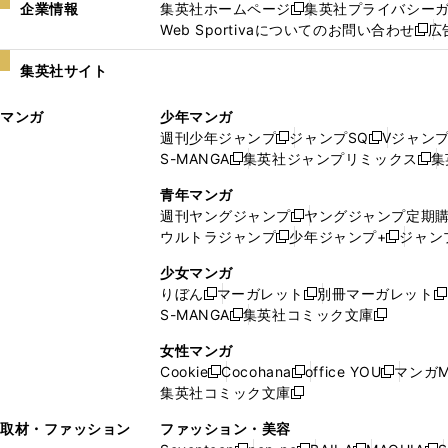
企業情報
集英社ホームページ
集英社プライバシー
新
Web Sportivaについてのお問い合わせ
広
し
新
い
し
集英社サイト
ウ
い
ィ
ウ
マンガ
少年マンガ
ン
ィ
週刊少年ジャンプ
ジャンプSQ
Vジャン
ド
ン
新
新
S-MANGA
集英社ジャンプリミックス
集
ウ
ド
新
し
し
新
で
ウ
し
い
い
し
青年マンガ
開
で
い
ウ
ウ
い
週刊ヤングジャンプ
ヤングジャンプ定期
新
く
開
ウ
ィ
ィ
ウ
ウルトラジャンプ
少年ジャンプ+
ジャン
新
し
新
く
ィ
ン
ン
ィ
し
い
し
ン
ド
ド
ン
少女マンガ
い
ウ
い
ド
ウ
ウ
ド
りぼん
マーガレット
別冊マーガレット
新
新
新
ウ
ィ
ウ
ウ
で
で
ウ
S-MANGA
集英社コミック文庫
し
新
し
新
ィ
ン
ィ
で
開
開
で
い
し
い
し
ン
ド
ン
女性マンガ
開
く
く
開
ウ
い
ウ
い
ド
ウ
ド
Cookie
Cocohana
office YOU
マンガM
く
く
新
新
新
ィ
ウ
ィ
ウ
ウ
で
ウ
集英社コミック文庫
し
新
し
し
ン
ィ
ン
ィ
で
開
で
い
し
い
い
ド
ン
ド
ン
取材・ファッション
ファッション・美容
開
く
開
ウ
い
ウ
ウ
ウ
ド
ウ
ド