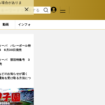
る場合がありま
マイペ
閉じ
検索
メニュ
ー
る
す
ジ
る
動画
インフォ
せない理由
2ページ目
ィーバ バレーボール特
.4 6月30日発売
ィーバ 部活特集号 3
売
などのお知らせが届く
通知を受け取る方法につ