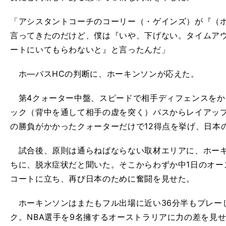
「アシスタントコーチのコーリー（・ゲインズ）が『（
言ってきたのだけど、僕は『いや、下げない。タイムア
ートにいてもらわないと』と言ったんだ」
ホ―バスHCの判断に、ホーキンソンが応えた。
第4クォーター中盤、スピードで相手ディフェンスをか
ック（背中を通して相手の虚を突く）パスからレイアッ
の勝負がかかったクォーターだけで12得点を挙げ、日本
試合後、原則は通らねばならない取材エリアに、ホーキ
ちに、脱水症状だと聞いた。そこからわずか中1日のオー
コートに立ち、再び日本のために奮闘を見せた。
ホーキンソンはまたもフル出場に近い36分半もプレーし
ク。NBA選手を9名擁するオーストラリアに力の差を見