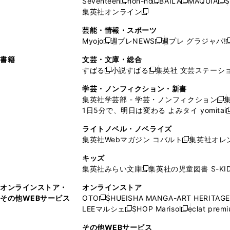
Seventeen
non-no
BAILA
MAQUIA
S
く
く
新
新
新
新
ィ
ウ
ィ
ィ
で
ウ
で
ウ
集英社オンライン
し
新
し
し
し
ン
ィ
ン
ン
開
で
開
で
い
し
い
い
い
ド
ン
ド
ド
芸能・情報・スポーツ
く
開
く
開
ウ
い
ウ
ウ
ウ
ウ
ド
ウ
ウ
Myojo
週プレNEWS
週プレ グラジャパ!
く
く
新
新
新
ィ
ウ
ィ
ィ
ィ
で
ウ
で
で
し
し
ン
ィ
ン
ン
ン
書籍
文芸・文庫・総合
開
で
開
開
い
い
ド
ン
ド
ド
ド
すばる
小説すばる
集英社 文芸ステーシ
く
開
く
く
新
新
ウ
ウ
ウ
ド
ウ
ウ
ウ
く
し
し
ィ
ィ
学芸・ノンフィクション・新書
で
ウ
で
で
で
い
い
ン
ン
集英社学芸部 - 学芸・ノンフィクション
開
で
開
開
開
新
ウ
ウ
ド
ド
1日5分で、明日は変わる よみタイ yomitai
く
開
く
く
く
し
新
ィ
ィ
ウ
ウ
く
い
ン
ン
ライトノベル・ノベライズ
で
で
ウ
ド
ド
集英社Webマガジン コバルト
集英社オレ
開
開
新
ィ
ウ
ウ
く
く
し
ン
キッズ
で
で
い
ド
集英社みらい文庫
集英社の児童図書 S-KID
開
開
新
ウ
ウ
く
く
し
ィ
オンラインストア・
オンラインストア
で
い
ン
その他WEBサービス
OTO
SHUEISHA MANGA-ART HERITAGE
開
新
ウ
ド
LEEマルシェ
SHOP Marisol
eclat prem
く
し
新
新
ィ
ウ
い
し
し
ン
その他WEBサービス
で