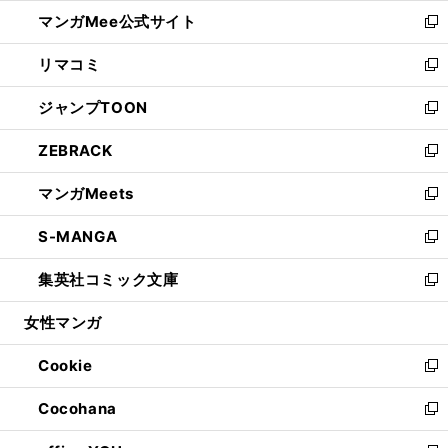
ン
ウ
し
マンガMee公式サイト
く
ド
ィ
い
新
ウ
ン
ウ
し
リマコミ
で
ド
ィ
い
新
開
ウ
ン
ウ
し
ジャンプTOON
く
で
ド
ィ
い
新
開
ウ
ン
ウ
し
ZEBRACK
く
で
ド
ィ
い
新
開
ウ
ン
ウ
し
マンガMeets
く
で
ド
ィ
い
新
開
ウ
ン
ウ
し
S-MANGA
く
で
ド
ィ
い
新
開
ウ
ン
ウ
し
集英社コミック文庫
く
で
ド
ィ
い
新
開
ウ
ン
ウ
し
女性マンガ
く
で
ド
ィ
い
開
ウ
ン
ウ
Cookie
く
で
ド
ィ
新
開
ウ
ン
し
Cocohana
く
で
ド
い
新
開
ウ
ウ
し