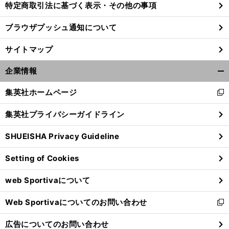
特定商取引法に基づく表示・その他の事項
ブラウザプッシュ通知について
前
へ
サイトマップ
企業情報
開
く/
集英社ホームページ
新
閉
し
じ
集英社プライバシーガイドライン
い
る
ウ
SHUEISHA Privacy Guideline
ィ
ン
Setting of Cookies
ド
ウ
web Sportivaについて
で
開
Web Sportivaについてのお問い合わせ
く
新
し
広告についてのお問い合わせ
い