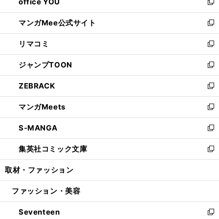
office YOU
く
で
ィ
い
新
開
ン
ウ
し
マンガMee公式サイト
く
ド
ィ
い
新
ウ
ン
ウ
し
リマコミ
で
ド
ィ
い
新
開
ウ
ン
ウ
し
ジャンプTOON
く
で
ド
ィ
い
新
開
ウ
ン
ウ
し
ZEBRACK
く
で
ド
ィ
い
新
開
ウ
ン
ウ
し
マンガMeets
く
で
ド
ィ
い
新
開
ウ
ン
ウ
し
S-MANGA
く
で
ド
ィ
い
新
開
ウ
ン
ウ
し
集英社コミック文庫
く
で
ド
ィ
い
新
開
ウ
ン
ウ
し
取材・ファッション
く
で
ド
ィ
い
開
ウ
ン
ウ
ファッション・美容
く
で
ド
ィ
開
ウ
ン
Seventeen
く
で
ド
新