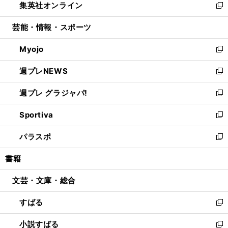
集英社オンライン
く
で
ド
ィ
い
新
開
ウ
ン
ウ
し
芸能・情報・スポーツ
く
で
ド
ィ
い
開
ウ
ン
ウ
Myojo
く
で
ド
ィ
新
開
ウ
ン
し
週プレNEWS
く
で
ド
い
新
開
ウ
ウ
し
週プレ グラジャパ!
く
で
ィ
い
新
開
ン
ウ
し
Sportiva
く
ド
ィ
い
新
ウ
ン
ウ
し
パラスポ
で
ド
ィ
い
新
開
ウ
ン
ウ
し
書籍
く
で
ド
ィ
い
開
ウ
ン
ウ
文芸・文庫・総合
く
で
ド
ィ
開
ウ
ン
すばる
く
で
ド
新
開
ウ
し
小説すばる
く
で
い
新