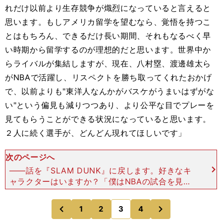
れだけ以前より生存競争が熾烈になっていると言えると
思います。もしアメリカ留学を望むなら、覚悟を持つこ
とはもちろん、できるだけ長い期間、それもなるべく早
い時期から留学するのが理想的だと思います。世界中か
らライバルが集結しますが、現在、八村塁、渡邊雄太ら
がNBAで活躍し、リスペクトを勝ち取ってくれたおかげ
で、以前よりも"東洋人なんかがバスケがうまいはずがな
い"という偏見も減りつつあり、より公平な目でプレーを
見てもらうことができる状況になっていると思います。
２人に続く選手が、どんどん現れてほしいです」
次のページへ
――話を『SLAM DUNK』に戻します。好きなキ
ャラクターはいますか？「僕はNBAの試合を見る
ときも、自分がシューターなのでシューターの選手
に目が行きがちです。『SLAM DUNK』を読む時
次
1
2
3
4
のページへ
のページへ
もやっ
前