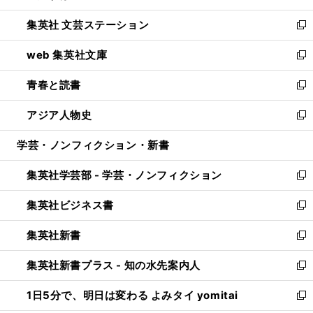
開
ウ
し
集英社 文芸ステーション
く
ィ
い
新
ン
ウ
し
web 集英社文庫
ド
ィ
い
新
ウ
ン
ウ
し
青春と読書
で
ド
ィ
い
新
開
ウ
ン
ウ
し
アジア人物史
く
で
ド
ィ
い
新
開
ウ
ン
ウ
し
学芸・ノンフィクション・新書
く
で
ド
ィ
い
開
ウ
ン
ウ
集英社学芸部 - 学芸・ノンフィクション
く
で
ド
ィ
新
開
ウ
ン
し
集英社ビジネス書
く
で
ド
い
新
開
ウ
ウ
し
集英社新書
く
で
ィ
い
新
開
ン
ウ
し
集英社新書プラス - 知の水先案内人
く
ド
ィ
い
新
ウ
ン
ウ
し
1日5分で、明日は変わる よみタイ yomitai
で
ド
ィ
い
新
開
ウ
ン
ウ
し