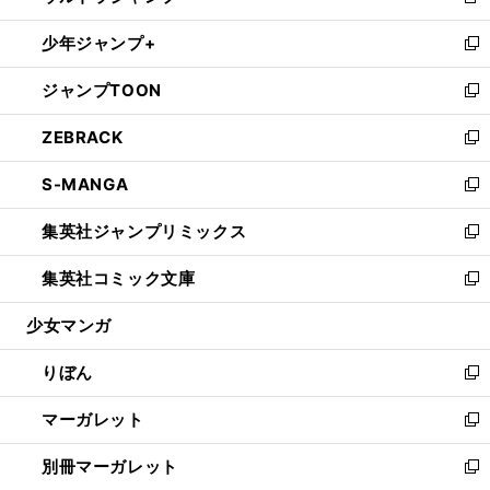
新
開
ウ
ン
ウ
し
少年ジャンプ+
く
で
ド
ィ
い
新
開
ウ
ン
ウ
し
ジャンプTOON
く
で
ド
ィ
い
新
開
ウ
ン
ウ
し
ZEBRACK
く
で
ド
ィ
い
新
開
ウ
ン
ウ
し
S-MANGA
く
で
ド
ィ
い
新
開
ウ
ン
ウ
し
集英社ジャンプリミックス
く
で
ド
ィ
い
新
開
ウ
ン
ウ
し
集英社コミック文庫
く
で
ド
ィ
い
新
開
ウ
ン
ウ
し
少女マンガ
く
で
ド
ィ
い
開
ウ
ン
ウ
りぼん
く
で
ド
ィ
新
開
ウ
ン
し
マーガレット
く
で
ド
い
新
開
ウ
ウ
し
別冊マーガレット
く
で
ィ
い
新
開