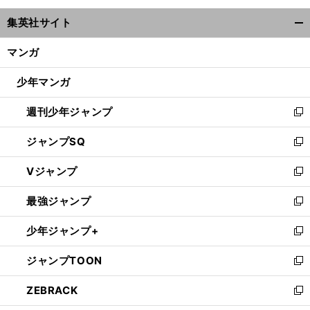
ウ
集英社サイト
ィ
開
ン
く/
マンガ
ド
閉
ウ
じ
少年マンガ
で
る
開
週刊少年ジャンプ
く
新
し
ジャンプSQ
い
新
ウ
し
Vジャンプ
ィ
い
新
ン
ウ
し
最強ジャンプ
ド
ィ
い
新
ウ
ン
ウ
し
少年ジャンプ+
で
ド
ィ
い
新
開
ウ
ン
ウ
し
ジャンプTOON
く
で
ド
ィ
い
新
開
ウ
ン
ウ
し
ZEBRACK
く
で
ド
ィ
い
新
開
ウ
ン
ウ
し