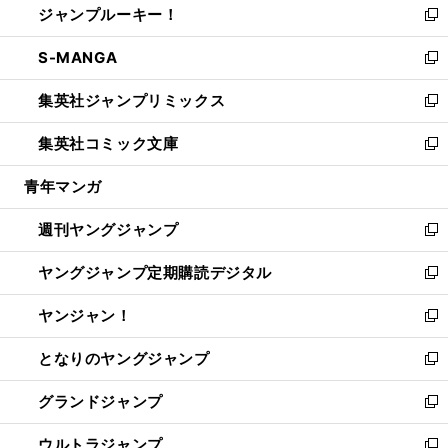
ジャンプルーキー！
く
で
ド
ィ
い
新
開
ウ
ン
ウ
し
S-MANGA
く
で
ド
ィ
い
新
開
ウ
ン
ウ
し
集英社ジャンプリミックス
く
で
ド
ィ
い
新
開
ウ
ン
ウ
し
集英社コミック文庫
く
で
ド
ィ
い
新
開
ウ
ン
ウ
し
青年マンガ
く
で
ド
ィ
い
開
ウ
ン
ウ
週刊ヤングジャンプ
く
で
ド
ィ
新
開
ウ
ン
し
ヤングジャンプ定期購読デジタル
く
で
ド
い
新
開
ウ
ウ
し
ヤンジャン！
く
で
ィ
い
新
開
ン
ウ
し
となりのヤングジャンプ
く
ド
ィ
い
新
ウ
ン
ウ
し
グランドジャンプ
で
ド
ィ
い
新
開
ウ
ン
ウ
し
ウルトラジャンプ
く
で
ド
ィ
い