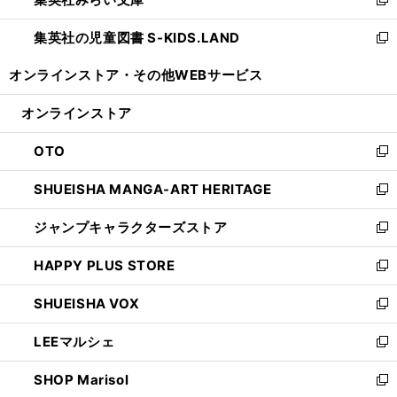
ド
ィ
新
開
ウ
ン
し
集英社の児童図書 S-KIDS.LAND
く
で
ド
い
新
開
ウ
ウ
し
オンラインストア・
その他WEBサービス
く
で
ィ
い
開
ン
ウ
オンラインストア
く
ド
ィ
ウ
ン
OTO
で
ド
新
開
ウ
し
SHUEISHA MANGA-ART HERITAGE
く
で
い
新
開
ウ
し
ジャンプキャラクターズストア
く
ィ
い
新
ン
ウ
し
HAPPY PLUS STORE
ド
ィ
い
新
ウ
ン
ウ
し
SHUEISHA VOX
で
ド
ィ
い
新
開
ウ
ン
ウ
し
LEEマルシェ
く
で
ド
ィ
い
新
開
ウ
ン
ウ
し
SHOP Marisol
く
で
ド
ィ
い
新