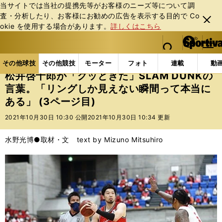
当サイトでは当社の提携先等がお客様のニーズ等について調
査・分析したり、お客様にお勧めの広告を表⽰する⽬的で Co
閉じ
okie を使⽤する場合があります。
詳しくはこちら
る
マイペ
web Sportiva (webスポルティーバ)
検索
メニュ
we
ー
その他球技の記事一覧
バスケットボール
国内バス
b
ジ
その他球技
その他競技
モーター
フォト
連載
動
ス
松井啓十郎が「グッときた」SLAM DUNKの
ポ
言葉。「リングしか見えない瞬間って本当に
ル
ある」 (3ページ目)
テ
ィ
2021年10月30日 10:30 公開
2021年10月30日 10:34 更新
ー
バ
水野光博●取材・文 text by Mizuno Mitsuhiro