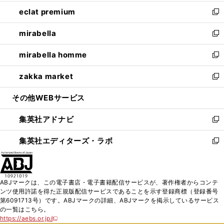
開
ウ
ン
ウ
し
eclat premium
く
で
ド
ィ
い
新
開
ウ
ン
ウ
し
mirabella
く
で
ド
ィ
い
新
開
ウ
ン
ウ
し
mirabella homme
く
で
ド
ィ
い
新
開
ウ
ン
ウ
し
zakka market
く
で
ド
ィ
い
新
開
ウ
ン
ウ
し
その他WEBサービス
く
で
ド
ィ
い
開
ウ
ン
ウ
集英社アドナビ
く
で
ド
ィ
新
開
ウ
ン
し
集英社エディターズ・ラボ
く
で
ド
い
新
開
ウ
ウ
し
く
で
ィ
い
開
ン
ウ
ABJマークは、この電子書店・電子書籍配信サービスが、著作権者からコンテ
く
ド
ィ
ンツ使用許諾を得た正規版配信サービスであることを示す登録商標（登録番号
ウ
ン
第6091713号）です。ABJマークの詳細、ABJマークを掲示しているサービス
で
ド
の一覧はこちら。
開
ウ
https://aebs.or.jp/
新