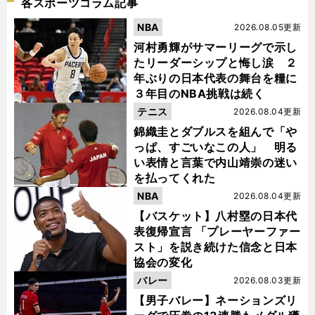
各スポーツコラム記事
NBA
2026.08.05更新
河村勇輝がサマーリーグで示し
たリーダーシップと悔し涙 ２
年ぶりの日本代表の舞台を糧に
３年目のNBA挑戦は続く
テニス
2026.08.04更新
錦織圭とダブルスを組んで「や
っぱ、すごいなこの人」 明る
い表情と言葉で内山靖崇の迷い
を払ってくれた
NBA
2026.08.04更新
【バスケット】八村塁の日本代
表復帰宣言 「プレーヤーファー
スト」を説き続けた信念と日本
協会の変化
バレー
2026.08.03更新
【男子バレー】ネーションズリ