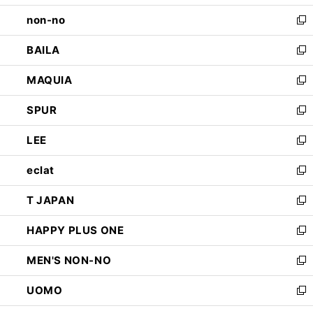
開
ウ
し
non-no
く
で
い
新
開
ウ
し
BAILA
く
ィ
い
新
ン
ウ
し
MAQUIA
ド
ィ
い
新
ウ
ン
ウ
し
SPUR
で
ド
ィ
い
新
開
ウ
ン
ウ
し
LEE
く
で
ド
ィ
い
新
開
ウ
ン
ウ
し
eclat
く
で
ド
ィ
い
新
開
ウ
ン
ウ
し
T JAPAN
く
で
ド
ィ
い
新
開
ウ
ン
ウ
し
HAPPY PLUS ONE
く
で
ド
ィ
い
新
開
ウ
ン
ウ
し
MEN'S NON-NO
く
で
ド
ィ
い
新
開
ウ
ン
ウ
し
UOMO
く
で
ド
ィ
い
新
開
ウ
ン
ウ
し