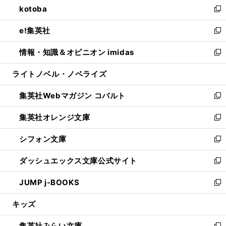
kotoba
く
で
ド
ィ
い
新
開
ウ
ン
ウ
し
e!集英社
く
で
ド
ィ
い
新
開
ウ
ン
ウ
し
情報・知識＆オピニオン imidas
く
で
ド
ィ
い
新
開
ウ
ン
ウ
し
ライトノベル・ノベライズ
く
で
ド
ィ
い
開
ウ
ン
ウ
集英社Webマガジン コバルト
く
で
ド
ィ
新
開
ウ
ン
し
集英社オレンジ文庫
く
で
ド
い
新
開
ウ
ウ
し
シフォン文庫
く
で
ィ
い
新
開
ン
ウ
し
ダッシュエックス文庫公式サイト
く
ド
ィ
い
新
ウ
ン
ウ
し
JUMP j-BOOKS
で
ド
ィ
い
新
開
ウ
ン
ウ
し
キッズ
く
で
ド
ィ
い
開
ウ
ン
ウ
集英社みらい文庫
く
で