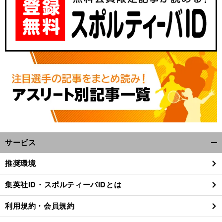
サービス
開
く/
推奨環境
閉
じ
集英社ID・スポルティーバIDとは
る
利用規約・会員規約