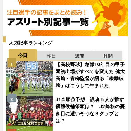
人気記事ランキング
今日
昨日
週間
月間
【高校野球】創部10年目の甲子
1
園初出場がすべてを変えた 健大
高崎・青栁監督が語る「機動破
壊」はこうして生まれた
J1全順位予想 識者５人が推す
2
優勝候補筆頭は？ J2降格の憂
き目に遭いそうな３クラブと
は？