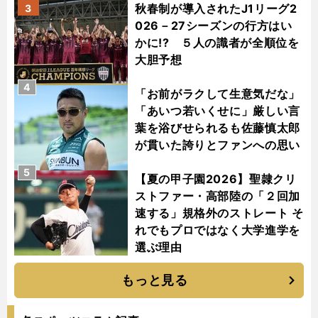
秋春制が導入されたJ1リーグ2
3
026－27シーズンの行方はい
かに!? ５人の識者が全順位を
大胆予想
4
「お前がラクして生意気だな」
「あいつ若いくせに」厳しい言
葉を浴びせられるも佐藤慎太郎
が貫いた誇りとファンへの思い
5
【夏の甲子園2026】聖隷クリ
ストファー・高部陸の「２回加
速する」規格外のストレート そ
れでもプロではなく大学進学を
選ぶ理由
もっと見る