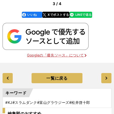
3 / 4
いいね
Xでポストする
LINEで送る
line
faceboo
x
k
Googleの「優先ソース」について
一覧に戻る
キーワード
#KJ
#スラムダンク
#富山グラウジーズ
#松井啓十郎
編集部のおすすめ