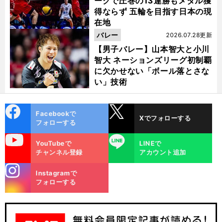
ーグで圧巻の13連勝もメダル獲
得ならず 五輪を目指す日本の現
在地
バレー
2026.07.28更新
【男子バレー】山本智大と小川
智大 ネーションズリーグ初制覇
に欠かせない「ボール落とさな
い」技術
cebo
X
Facebookで
Xでフォローする
ok
フォローする
uTube
LINE
YouTubeで
LINEで
チャンネル登録
アカウント追加
stagra
Instagramで
m
フォローする