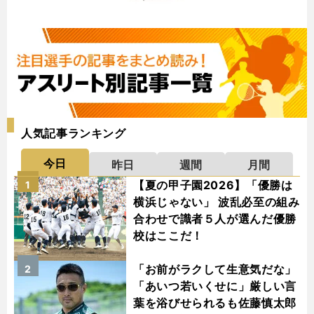
人気記事ランキング
今日
昨日
週間
月間
【夏の甲子園2026】「優勝は
1
横浜じゃない」 波乱必至の組み
合わせで識者５人が選んだ優勝
校はここだ！
「お前がラクして生意気だな」
2
「あいつ若いくせに」厳しい言
葉を浴びせられるも佐藤慎太郎