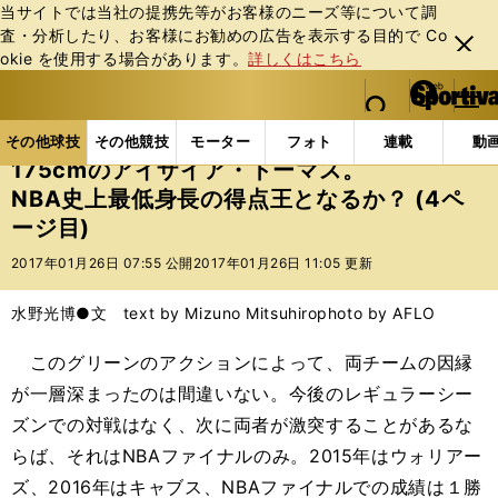
当サイトでは当社の提携先等がお客様のニーズ等について調
査・分析したり、お客様にお勧めの広告を表⽰する⽬的で Co
閉じ
okie を使⽤する場合があります。
詳しくはこちら
る
マイペ
web Sportiva (webスポルティーバ)
検索
メニュ
we
ー
その他球技の記事一覧
バスケットボール
NBA
b
ジ
その他球技
その他競技
モーター
フォト
連載
動
ス
175cmのアイザイア・トーマス。
ポ
NBA史上最低身長の得点王となるか？ (4ペ
ル
ージ目)
テ
ィ
2017年01月26日 07:55 公開
2017年01月26日 11:05 更新
ー
バ
水野光博●文 text by Mizuno Mitsuhiro
photo by AFLO
このグリーンのアクションによって、両チームの因縁
が一層深まったのは間違いない。今後のレギュラーシー
ズンでの対戦はなく、次に両者が激突することがあるな
らば、それはNBAファイナルのみ。2015年はウォリアー
ズ、2016年はキャブス、NBAファイナルでの成績は１勝