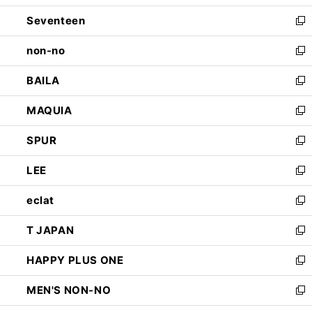
開
ウ
ン
Seventeen
く
で
ド
新
開
ウ
し
non-no
く
で
い
新
開
ウ
し
BAILA
く
ィ
い
新
ン
ウ
し
MAQUIA
ド
ィ
い
新
ウ
ン
ウ
し
SPUR
で
ド
ィ
い
新
開
ウ
ン
ウ
し
LEE
く
で
ド
ィ
い
新
開
ウ
ン
ウ
し
eclat
く
で
ド
ィ
い
新
開
ウ
ン
ウ
し
T JAPAN
く
で
ド
ィ
い
新
開
ウ
ン
ウ
し
HAPPY PLUS ONE
く
で
ド
ィ
い
新
開
ウ
ン
ウ
し
MEN'S NON-NO
く
で
ド
ィ
い
新
開
ウ
ン
ウ
し