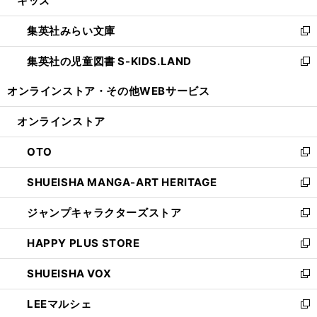
キッズ
で
ド
ィ
い
開
ウ
ン
ウ
集英社みらい文庫
く
で
ド
ィ
新
開
ウ
ン
し
集英社の児童図書 S-KIDS.LAND
く
で
ド
い
新
開
ウ
ウ
し
オンラインストア・
その他WEBサービス
く
で
ィ
い
開
ン
ウ
オンラインストア
く
ド
ィ
ウ
ン
OTO
で
ド
新
開
ウ
し
SHUEISHA MANGA-ART HERITAGE
く
で
い
新
開
ウ
し
ジャンプキャラクターズストア
く
ィ
い
新
ン
ウ
し
HAPPY PLUS STORE
ド
ィ
い
新
ウ
ン
ウ
し
SHUEISHA VOX
で
ド
ィ
い
新
開
ウ
ン
ウ
し
LEEマルシェ
く
で
ド
ィ
い
新