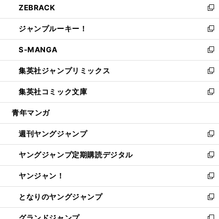
ZEBRACK
く
で
ド
ィ
い
新
開
ウ
ン
ウ
し
ジャンプルーキー！
く
で
ド
ィ
い
新
開
ウ
ン
ウ
し
S-MANGA
く
で
ド
ィ
い
新
開
ウ
ン
ウ
し
集英社ジャンプリミックス
く
で
ド
ィ
い
新
開
ウ
ン
ウ
し
集英社コミック文庫
く
で
ド
ィ
い
新
開
ウ
ン
ウ
し
青年マンガ
く
で
ド
ィ
い
開
ウ
ン
ウ
週刊ヤングジャンプ
く
で
ド
ィ
新
開
ウ
ン
し
ヤングジャンプ定期購読デジタル
く
で
ド
い
新
開
ウ
ウ
し
ヤンジャン！
く
で
ィ
い
新
開
ン
ウ
し
となりのヤングジャンプ
く
ド
ィ
い
新
ウ
ン
ウ
し
グランドジャンプ
で
ド
ィ