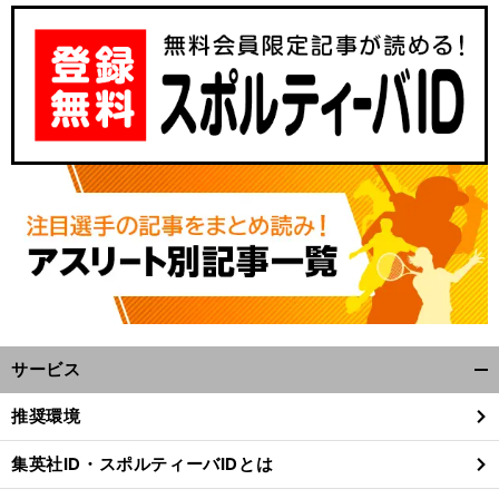
サービス
開
く/
推奨環境
閉
じ
集英社ID・スポルティーバIDとは
る