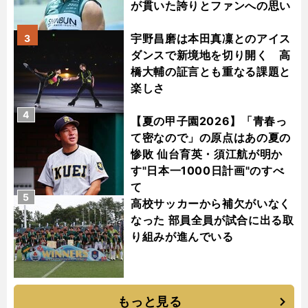
が貫いた誇りとファンへの思い
宇野昌磨は本田真凜とのアイス
3
ダンスで新境地を切り開く 高
橋大輔の証言とも重なる課題と
楽しさ
4
【夏の甲子園2026】「青春っ
て密なので」の原点はあの夏の
惨敗 仙台育英・須江航が明か
す"日本一1000日計画"のすべ
て
5
高校サッカーから補欠がいなく
なった 部員全員が試合に出る取
り組みが進んでいる
もっと見る