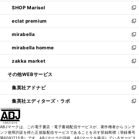
開
ウ
ン
ウ
し
SHOP Marisol
く
で
ド
ィ
い
新
開
ウ
ン
ウ
し
eclat premium
く
で
ド
ィ
い
新
開
ウ
ン
ウ
し
mirabella
く
で
ド
ィ
い
新
開
ウ
ン
ウ
し
mirabella homme
く
で
ド
ィ
い
新
開
ウ
ン
ウ
し
zakka market
く
で
ド
ィ
い
新
開
ウ
ン
ウ
し
その他WEBサービス
く
で
ド
ィ
い
開
ウ
ン
ウ
集英社アドナビ
く
で
ド
ィ
新
開
ウ
ン
し
集英社エディターズ・ラボ
く
で
ド
い
新
開
ウ
ウ
し
く
で
ィ
い
開
ン
ウ
ABJマークは、この電子書店・電子書籍配信サービスが、著作権者からコンテ
く
ド
ィ
ンツ使用許諾を得た正規版配信サービスであることを示す登録商標（登録番号
ウ
ン
第6091713号）です。ABJマークの詳細、ABJマークを掲示しているサービス