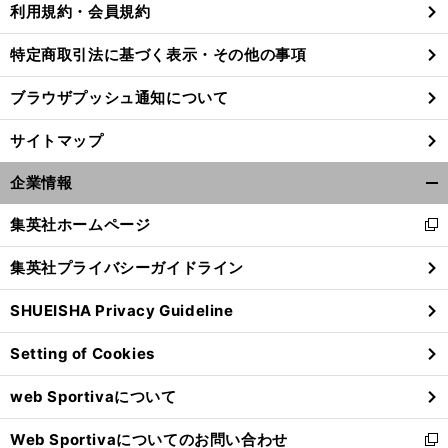
利用規約・会員規約
特定商取引法に基づく表示・その他の事項
ブラウザプッシュ通知について
サイトマップ
企業情報
開
く/
集英社ホームページ
新
閉
し
じ
集英社プライバシーガイドライン
い
る
ウ
SHUEISHA Privacy Guideline
ィ
前
へ
ン
Setting of Cookies
ド
ウ
web Sportivaについて
で
開
Web Sportivaについてのお問い合わせ
く
新