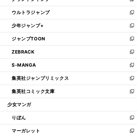
い
新
開
ウ
ン
ウ
し
ウルトラジャンプ
く
で
ド
ィ
い
新
開
ウ
ン
ウ
し
少年ジャンプ+
く
で
ド
ィ
い
新
開
ウ
ン
ウ
し
ジャンプTOON
く
で
ド
ィ
い
新
開
ウ
ン
ウ
し
ZEBRACK
く
で
ド
ィ
い
新
開
ウ
ン
ウ
し
S-MANGA
く
で
ド
ィ
い
新
開
ウ
ン
ウ
し
集英社ジャンプリミックス
く
で
ド
ィ
い
新
開
ウ
ン
ウ
し
集英社コミック文庫
く
で
ド
ィ
い
新
開
ウ
ン
ウ
し
少女マンガ
く
で
ド
ィ
い
開
ウ
ン
ウ
りぼん
く
で
ド
ィ
新
開
ウ
ン
し
マーガレット
く
で
ド
い
新