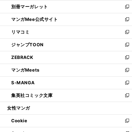
開
ウ
ウ
し
別冊マーガレット
く
で
ィ
い
新
開
ン
ウ
し
マンガMee公式サイト
く
ド
ィ
い
新
ウ
ン
ウ
し
リマコミ
で
ド
ィ
い
新
開
ウ
ン
ウ
し
ジャンプTOON
く
で
ド
ィ
い
新
開
ウ
ン
ウ
し
ZEBRACK
く
で
ド
ィ
い
新
開
ウ
ン
ウ
し
マンガMeets
く
で
ド
ィ
い
新
開
ウ
ン
ウ
し
S-MANGA
く
で
ド
ィ
い
新
開
ウ
ン
ウ
し
集英社コミック文庫
く
で
ド
ィ
い
新
開
ウ
ン
ウ
し
女性マンガ
く
で
ド
ィ
い
開
ウ
ン
ウ
Cookie
く
で
ド
ィ
新
開
ウ
ン
し