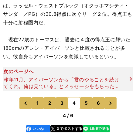
は、ラッセル・ウェストブルック（オクラホマシティ・
サンダー／PG）の30.8得点に次ぐリーグ２位。得点王も
十分に射程圏内だ。
現在27歳のトーマスは、過去に４度の得点王に輝いた
180cmのアレン・アイバーソンと比較されることが多
い。彼自身もアイバーソンを意識しているという。
次のページへ
昨年11月、アイバーソンから「君のやることを続け
てくれ。俺は見ている」とメッセージをもらったト
ーマスは、こう返信した。「ありがとう。あなたみ
たいになろうとチャレンジしているところだ」。も
次
1
2
3
4
5
6
のページへ
のページへ
しもトーマスが
前
4 / 6
いいね
Xでポストする
LINEで送る
line
faceboo
x
k