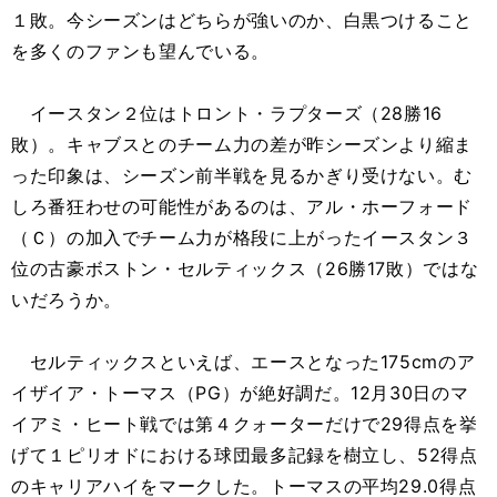
１敗。今シーズンはどちらが強いのか、白黒つけること
を多くのファンも望んでいる。
イースタン２位はトロント・ラプターズ（28勝16
敗）。キャブスとのチーム力の差が昨シーズンより縮ま
った印象は、シーズン前半戦を見るかぎり受けない。む
しろ番狂わせの可能性があるのは、アル・ホーフォード
（Ｃ）の加入でチーム力が格段に上がったイースタン３
位の古豪ボストン・セルティックス（26勝17敗）ではな
いだろうか。
セルティックスといえば、エースとなった175cmのア
イザイア・トーマス（PG）が絶好調だ。12月30日のマ
イアミ・ヒート戦では第４クォーターだけで29得点を挙
げて１ピリオドにおける球団最多記録を樹立し、52得点
のキャリアハイをマークした。トーマスの平均29.0得点