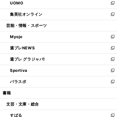
UOMO
く
で
ド
ィ
い
新
開
ウ
ン
ウ
し
集英社オンライン
く
で
ド
ィ
い
新
開
ウ
ン
ウ
し
芸能・情報・スポーツ
く
で
ド
ィ
い
開
ウ
ン
ウ
Myojo
く
で
ド
ィ
新
開
ウ
ン
し
週プレNEWS
く
で
ド
い
新
開
ウ
ウ
し
週プレ グラジャパ!
く
で
ィ
い
新
開
ン
ウ
し
Sportiva
く
ド
ィ
い
新
ウ
ン
ウ
し
パラスポ
で
ド
ィ
い
新
開
ウ
ン
ウ
し
書籍
く
で
ド
ィ
い
開
ウ
ン
ウ
文芸・文庫・総合
く
で
ド
ィ
開
ウ
ン
すばる
く
で
ド
新