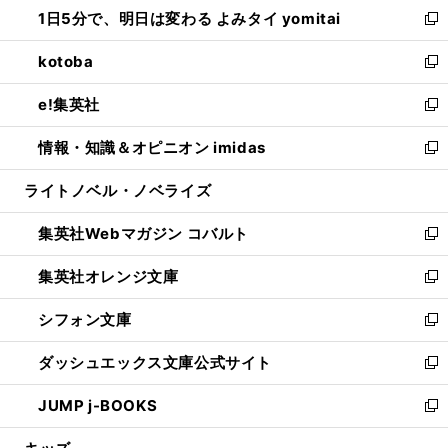
し
1日5分で、明日は変わる よみタイ yomitai
で
ド
ィ
い
新
開
ウ
ン
ウ
し
kotoba
く
で
ド
ィ
い
新
開
ウ
ン
ウ
し
e!集英社
く
で
ド
ィ
い
新
開
ウ
ン
ウ
し
情報・知識＆オピニオン imidas
く
で
ド
ィ
い
新
開
ウ
ン
ウ
し
ライトノベル・ノベライズ
く
で
ド
ィ
い
開
ウ
ン
ウ
集英社Webマガジン コバルト
く
で
ド
ィ
新
開
ウ
ン
し
集英社オレンジ文庫
く
で
ド
い
新
開
ウ
ウ
し
シフォン文庫
く
で
ィ
い
新
開
ン
ウ
し
ダッシュエックス文庫公式サイト
く
ド
ィ
い
新
ウ
ン
ウ
し
JUMP j-BOOKS
で
ド
ィ
い
新
開
ウ
ン
ウ
し
く