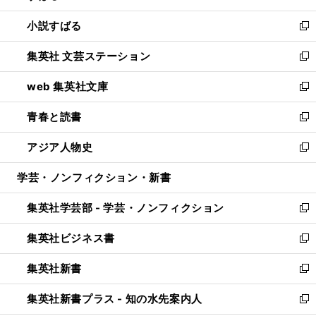
開
ウ
し
小説すばる
く
で
い
新
開
ウ
し
集英社 文芸ステーション
く
ィ
い
新
ン
ウ
し
web 集英社文庫
ド
ィ
い
新
ウ
ン
ウ
し
青春と読書
で
ド
ィ
い
新
開
ウ
ン
ウ
し
アジア人物史
く
で
ド
ィ
い
新
開
ウ
ン
ウ
し
学芸・ノンフィクション・新書
く
で
ド
ィ
い
開
ウ
ン
ウ
集英社学芸部 - 学芸・ノンフィクション
く
で
ド
ィ
新
開
ウ
ン
し
集英社ビジネス書
く
で
ド
い
新
開
ウ
ウ
し
集英社新書
く
で
ィ
い
新
開
ン
ウ
し
集英社新書プラス - 知の水先案内人
く
ド
ィ
い
新
ウ
ン
ウ