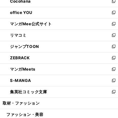
Cocohana
く
で
ド
い
新
開
ウ
ウ
し
office YOU
く
で
ィ
い
新
開
ン
ウ
し
マンガMee公式サイト
く
ド
ィ
い
新
ウ
ン
ウ
し
リマコミ
で
ド
ィ
い
新
開
ウ
ン
ウ
し
ジャンプTOON
く
で
ド
ィ
い
新
開
ウ
ン
ウ
し
ZEBRACK
く
で
ド
ィ
い
新
開
ウ
ン
ウ
し
マンガMeets
く
で
ド
ィ
い
新
開
ウ
ン
ウ
し
S-MANGA
く
で
ド
ィ
い
新
開
ウ
ン
ウ
し
集英社コミック文庫
く
で
ド
ィ
い
新
開
ウ
ン
ウ
し
取材・ファッション
く
で
ド
ィ
い
開
ウ
ン
ウ
ファッション・美容
く
で
ド
ィ