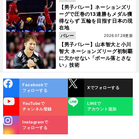
【男子バレー】ネーションズリ
ーグで圧巻の13連勝もメダル獲
得ならず 五輪を目指す日本の現
在地
バレー
2026.07.28更新
【男子バレー】山本智大と小川
智大 ネーションズリーグ初制覇
に欠かせない「ボール落とさな
い」技術
cebo
X
Facebookで
Xでフォローする
ok
フォローする
uTube
LINE
YouTubeで
LINEで
チャンネル登録
アカウント追加
stagra
Instagramで
m
フォローする