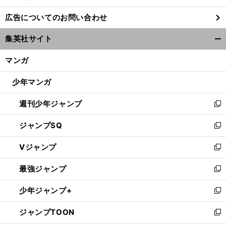
し
広告についてのお問い合わせ
い
ウ
集英社サイト
ィ
開
ン
く/
マンガ
ド
閉
ウ
じ
少年マンガ
で
る
開
週刊少年ジャンプ
く
新
し
ジャンプSQ
い
新
ウ
し
Vジャンプ
ィ
い
新
ン
ウ
し
最強ジャンプ
ド
ィ
い
新
ウ
ン
ウ
し
少年ジャンプ+
で
ド
ィ
い
新
開
ウ
ン
ウ
し
ジャンプTOON
く
で
ド
ィ
い
新
開
ウ
ン
ウ
し