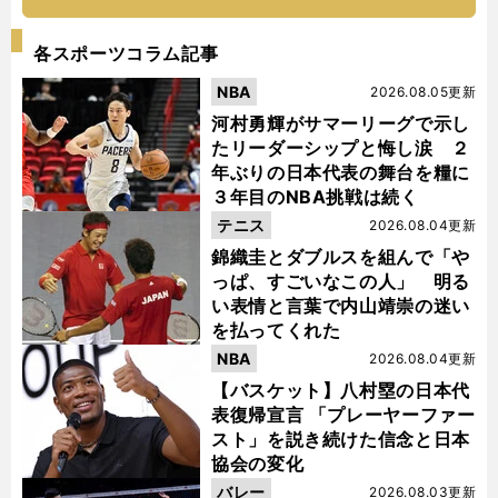
各スポーツコラム記事
NBA
2026.08.05更新
河村勇輝がサマーリーグで示し
たリーダーシップと悔し涙 ２
年ぶりの日本代表の舞台を糧に
３年目のNBA挑戦は続く
テニス
2026.08.04更新
錦織圭とダブルスを組んで「や
っぱ、すごいなこの人」 明る
い表情と言葉で内山靖崇の迷い
を払ってくれた
NBA
2026.08.04更新
【バスケット】八村塁の日本代
表復帰宣言 「プレーヤーファー
スト」を説き続けた信念と日本
協会の変化
バレー
2026.08.03更新