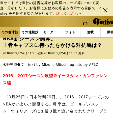
当サイトでは当社の提携先等がお客様のニーズ等について調
査・分析したり、お客様にお勧めの広告を表⽰する⽬的で Co
閉じ
okie を使⽤する場合があります。
詳しくはこちら
る
マイペ
web Sportiva (webスポルティーバ)
検索
メニュ
we
ー
その他球技の記事一覧
バスケットボール
NBA
b
ジ
その他球技
その他競技
モーター
フォト
連載
動
ス
NBA新シーズン開幕。
ポ
王者キャブスに待ったをかける対抗馬は？
ル
テ
2016年10月24日 11:35 公開
2016年10月24日 11:37 更新
ィ
ー
水野光博●文 text by Mizuno Mitsuhiro
photo by AFLO
バ
2016－2017シーズン展望＠イースタン・カンファレン
ス編
10月25日（日本時間26日）、2016－2017シーズンの
NBAがいよいよ開幕する。昨季は、ゴールデンステー
ト・ウォリアーズに１勝３敗と追い込まれたクリーブラ