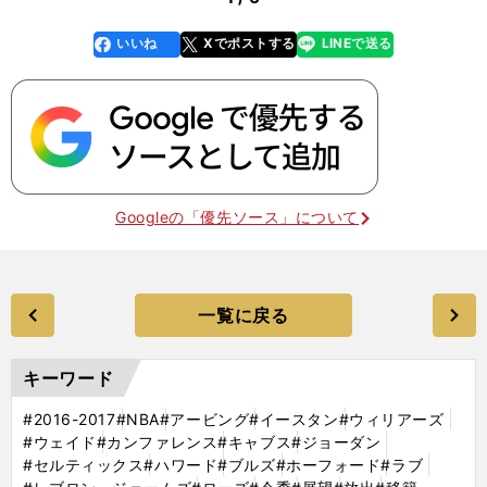
いいね
Xでポストする
LINEで送る
line
faceboo
x
k
Googleの「優先ソース」について
一覧に戻る
キーワード
#2016-2017
#NBA
#アービング
#イースタン
#ウィリアーズ
#ウェイド
#カンファレンス
#キャブス
#ジョーダン
#セルティックス
#ハワード
#ブルズ
#ホーフォード
#ラブ