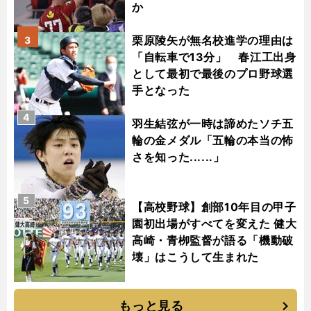
か
栗原陵矢が無名校進学の理由は
3
「自転車で13分」 春江工出身
として最初で最後のプロ野球選
手となった
4
羽生結弦が一時は諦めたソチ五
輪の金メダル「五輪の本当の怖
さを知った......」
5
【高校野球】創部10年目の甲子
園初出場がすべてを変えた 健大
高崎・青栁監督が語る「機動破
壊」はこうして生まれた
もっと見る