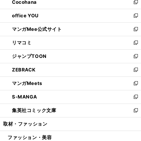
Cocohana
く
で
ド
い
新
開
ウ
ウ
し
office YOU
く
で
ィ
い
新
開
ン
ウ
し
マンガMee公式サイト
く
ド
ィ
い
新
ウ
ン
ウ
し
リマコミ
で
ド
ィ
い
新
開
ウ
ン
ウ
し
ジャンプTOON
く
で
ド
ィ
い
新
開
ウ
ン
ウ
し
ZEBRACK
く
で
ド
ィ
い
新
開
ウ
ン
ウ
し
マンガMeets
く
で
ド
ィ
い
新
開
ウ
ン
ウ
し
S-MANGA
く
で
ド
ィ
い
新
開
ウ
ン
ウ
し
集英社コミック文庫
く
で
ド
ィ
い
新
開
ウ
ン
ウ
し
取材・ファッション
く
で
ド
ィ
い
開
ウ
ン
ウ
ファッション・美容
く
で
ド
ィ