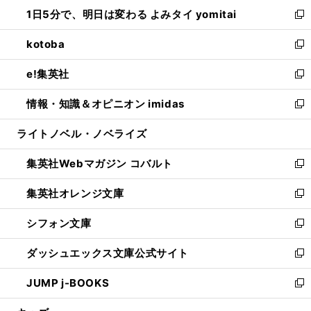
ン
ウ
し
1日5分で、明日は変わる よみタイ yomitai
で
ド
ィ
い
新
開
ウ
ン
ウ
し
kotoba
く
で
ド
ィ
い
新
開
ウ
ン
ウ
し
e!集英社
く
で
ド
ィ
い
新
開
ウ
ン
ウ
し
情報・知識＆オピニオン imidas
く
で
ド
ィ
い
新
開
ウ
ン
ウ
し
ライトノベル・ノベライズ
く
で
ド
ィ
い
開
ウ
ン
ウ
集英社Webマガジン コバルト
く
で
ド
ィ
新
開
ウ
ン
し
集英社オレンジ文庫
く
で
ド
い
新
開
ウ
ウ
し
シフォン文庫
く
で
ィ
い
新
開
ン
ウ
し
ダッシュエックス文庫公式サイト
く
ド
ィ
い
新
ウ
ン
ウ
し
JUMP j-BOOKS
で
ド
ィ
い
新
開
ウ
ン
ウ
し