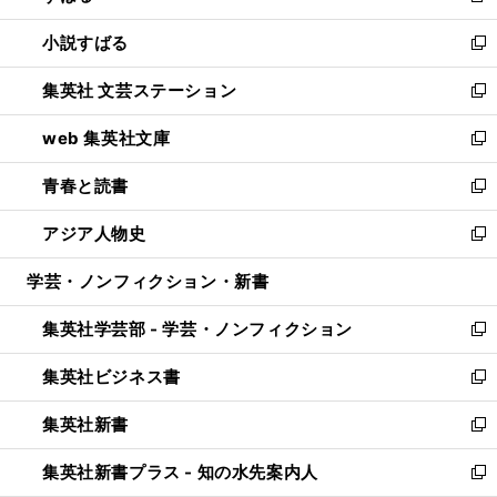
開
ウ
し
小説すばる
く
で
い
新
開
ウ
し
集英社 文芸ステーション
く
ィ
い
新
ン
ウ
し
web 集英社文庫
ド
ィ
い
新
ウ
ン
ウ
し
青春と読書
で
ド
ィ
い
新
開
ウ
ン
ウ
し
アジア人物史
く
で
ド
ィ
い
新
開
ウ
ン
ウ
し
学芸・ノンフィクション・新書
く
で
ド
ィ
い
開
ウ
ン
ウ
集英社学芸部 - 学芸・ノンフィクション
く
で
ド
ィ
新
開
ウ
ン
し
集英社ビジネス書
く
で
ド
い
新
開
ウ
ウ
し
集英社新書
く
で
ィ
い
新
開
ン
ウ
し
集英社新書プラス - 知の水先案内人
く
ド
ィ
い
新
ウ