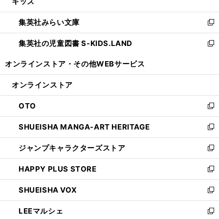
キッズ
く
で
ド
ィ
い
開
ウ
ン
ウ
集英社みらい文庫
く
で
ド
ィ
新
開
ウ
ン
し
集英社の児童図書 S-KIDS.LAND
く
で
ド
い
新
開
ウ
ウ
し
オンラインストア・
その他WEBサービス
く
で
ィ
い
開
ン
ウ
オンラインストア
く
ド
ィ
ウ
ン
OTO
で
ド
新
開
ウ
し
SHUEISHA MANGA-ART HERITAGE
く
で
い
新
開
ウ
し
ジャンプキャラクターズストア
く
ィ
い
新
ン
ウ
し
HAPPY PLUS STORE
ド
ィ
い
新
ウ
ン
ウ
し
SHUEISHA VOX
で
ド
ィ
い
新
開
ウ
ン
ウ
し
LEEマルシェ
く
で
ド
ィ
い
新