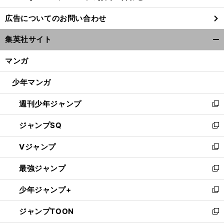
し
広告についてのお問い合わせ
い
ウ
集英社サイト
ィ
開
ン
く/
マンガ
ド
閉
ウ
じ
少年マンガ
で
る
開
週刊少年ジャンプ
く
新
し
ジャンプSQ
い
新
ウ
し
Vジャンプ
ィ
い
新
ン
ウ
し
最強ジャンプ
ド
ィ
い
新
ウ
ン
ウ
し
少年ジャンプ+
で
ド
ィ
い
新
開
ウ
ン
ウ
し
ジャンプTOON
く
で
ド
ィ
い
新
開
ウ
ン
ウ
し