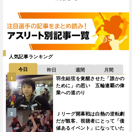
人気記事ランキング
今日
昨日
週間
月間
羽生結弦を覚醒させた「誰かの
1
ために」の思い 五輪連覇の偉
業への道のり
Ｊリーグ開幕戦は白熱の逆転劇
2
だが観客、視聴者にとって「価
値あるイベント」になっていた