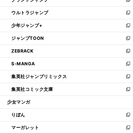
ド
ィ
い
新
開
ウ
ン
ウ
し
ウルトラジャンプ
く
で
ド
ィ
い
新
開
ウ
ン
ウ
し
少年ジャンプ+
く
で
ド
ィ
い
新
開
ウ
ン
ウ
し
ジャンプTOON
く
で
ド
ィ
い
新
開
ウ
ン
ウ
し
ZEBRACK
く
で
ド
ィ
い
新
開
ウ
ン
ウ
し
S-MANGA
く
で
ド
ィ
い
新
開
ウ
ン
ウ
し
集英社ジャンプリミックス
く
で
ド
ィ
い
新
開
ウ
ン
ウ
し
集英社コミック文庫
く
で
ド
ィ
い
新
開
ウ
ン
ウ
し
少女マンガ
く
で
ド
ィ
い
開
ウ
ン
ウ
りぼん
く
で
ド
ィ
新
開
ウ
ン
し
マーガレット
く
で
ド
い
新