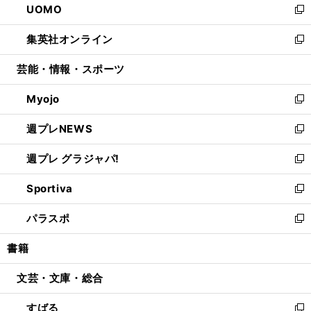
UOMO
く
で
ド
ィ
い
新
開
ウ
ン
ウ
し
集英社オンライン
く
で
ド
ィ
い
新
開
ウ
ン
ウ
し
芸能・情報・スポーツ
く
で
ド
ィ
い
開
ウ
ン
ウ
Myojo
く
で
ド
ィ
新
開
ウ
ン
し
週プレNEWS
く
で
ド
い
新
開
ウ
ウ
し
週プレ グラジャパ!
く
で
ィ
い
新
開
ン
ウ
し
Sportiva
く
ド
ィ
い
新
ウ
ン
ウ
し
パラスポ
で
ド
ィ
い
新
開
ウ
ン
ウ
し
書籍
く
で
ド
ィ
い
開
ウ
ン
ウ
文芸・文庫・総合
く
で
ド
ィ
開
ウ
ン
すばる
く
で
ド
新