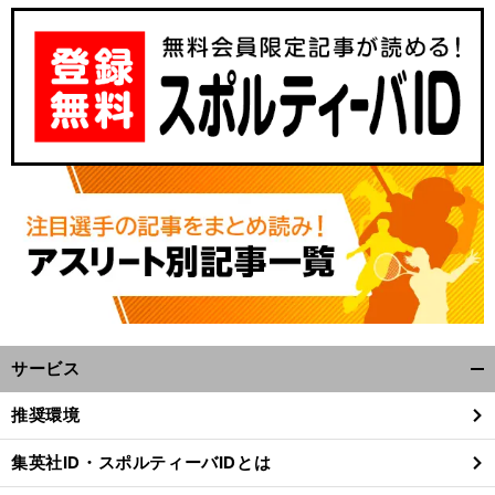
サービス
開
く/
推奨環境
閉
じ
集英社ID・スポルティーバIDとは
る