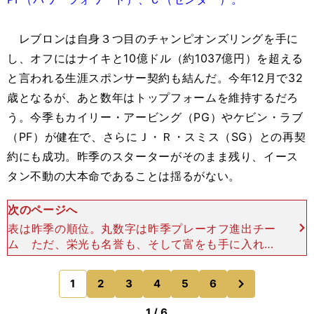
レブロンは自身３つ目のチャンピオンズリングを手に
し、オフにはナイキと10億ドル（約1037億円）を超える
と言われる生涯スポンサー契約も結んだ。今年12月で32
歳となるが、あと数年はトップフォームを維持するだろ
う。今季もカイリー・アービング（PG）やケビン・ラブ
（PF）が健在で、さらにＪ・Ｒ・スミス（SG）との再契
約にも成功。昨季のスターターがそのまま残り、イース
タン不動の大本命であることは揺るがない。
次のページへ
表は昨季の順位。丸数字は昨季プレーオフ進出チー
ム ただ、栄光も名誉も、そして富をも手に入れた
レブロンは、はたしてモチベーションを維持できる
のだろうか？ だが、その心配は無用のようだ。報
次
1
2
3
4
5
6
のページへ
道陣にレブロンは
1 / 6