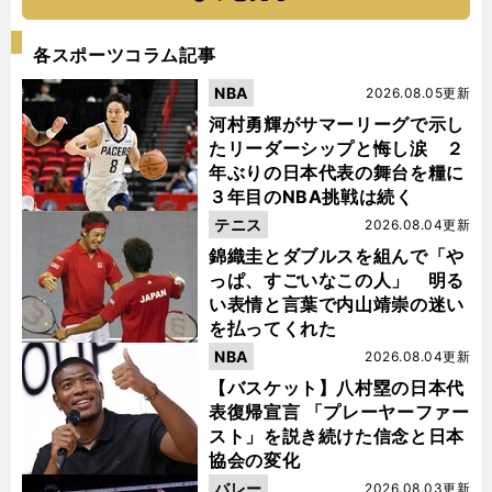
各スポーツコラム記事
NBA
2026.08.05更新
河村勇輝がサマーリーグで示し
たリーダーシップと悔し涙 ２
年ぶりの日本代表の舞台を糧に
３年目のNBA挑戦は続く
テニス
2026.08.04更新
錦織圭とダブルスを組んで「や
っぱ、すごいなこの人」 明る
い表情と言葉で内山靖崇の迷い
を払ってくれた
NBA
2026.08.04更新
【バスケット】八村塁の日本代
表復帰宣言 「プレーヤーファー
スト」を説き続けた信念と日本
協会の変化
バレー
2026.08.03更新