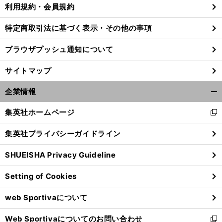
利用規約・会員規約
特定商取引法に基づく表示・その他の事項
。
N
前
ブラウザプッシュ通知について
へ
BA
1
0
サイトマップ
企業情報
開
く/
集英社ホームページ
新
閉
し
じ
集英社プライバシーガイドライン
い
る
ウ
SHUEISHA Privacy Guideline
ィ
ン
Setting of Cookies
ド
ウ
web Sportivaについて
で
開
Web Sportivaについてのお問い合わせ
く
新