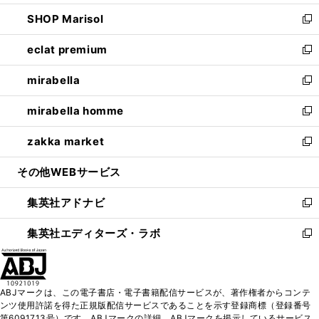
開
ウ
ン
ウ
し
SHOP Marisol
く
で
ド
ィ
い
新
開
ウ
ン
ウ
し
eclat premium
く
で
ド
ィ
い
新
開
ウ
ン
ウ
し
mirabella
く
で
ド
ィ
い
新
開
ウ
ン
ウ
し
mirabella homme
く
で
ド
ィ
い
新
開
ウ
ン
ウ
し
zakka market
く
で
ド
ィ
い
新
開
ウ
ン
ウ
し
その他WEBサービス
く
で
ド
ィ
い
開
ウ
ン
ウ
集英社アドナビ
く
で
ド
ィ
新
開
ウ
ン
し
集英社エディターズ・ラボ
く
で
ド
い
新
開
ウ
ウ
し
く
で
ィ
い
開
ン
ウ
ABJマークは、この電子書店・電子書籍配信サービスが、著作権者からコンテ
く
ド
ィ
ンツ使用許諾を得た正規版配信サービスであることを示す登録商標（登録番号
ウ
ン
第6091713号）です。ABJマークの詳細、ABJマークを掲示しているサービス