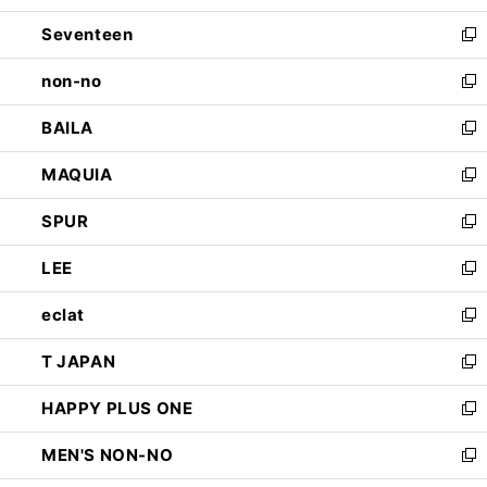
開
ウ
ン
Seventeen
く
で
ド
新
開
ウ
し
non-no
く
で
い
新
開
ウ
し
BAILA
く
ィ
い
新
ン
ウ
し
MAQUIA
ド
ィ
い
新
ウ
ン
ウ
し
SPUR
で
ド
ィ
い
新
開
ウ
ン
ウ
し
LEE
く
で
ド
ィ
い
新
開
ウ
ン
ウ
し
eclat
く
で
ド
ィ
い
新
開
ウ
ン
ウ
し
T JAPAN
く
で
ド
ィ
い
新
開
ウ
ン
ウ
し
HAPPY PLUS ONE
く
で
ド
ィ
い
新
開
ウ
ン
ウ
し
MEN'S NON-NO
く
で
ド
ィ
い
新
開
ウ
ン
ウ
し