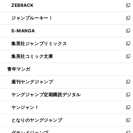
ZEBRACK
く
で
ド
ィ
い
新
開
ウ
ン
ウ
し
ジャンプルーキー！
く
で
ド
ィ
い
新
開
ウ
ン
ウ
し
S-MANGA
く
で
ド
ィ
い
新
開
ウ
ン
ウ
し
集英社ジャンプリミックス
く
で
ド
ィ
い
新
開
ウ
ン
ウ
し
集英社コミック文庫
く
で
ド
ィ
い
新
開
ウ
ン
ウ
し
青年マンガ
く
で
ド
ィ
い
開
ウ
ン
ウ
週刊ヤングジャンプ
く
で
ド
ィ
新
開
ウ
ン
し
ヤングジャンプ定期購読デジタル
く
で
ド
い
新
開
ウ
ウ
し
ヤンジャン！
く
で
ィ
い
新
開
ン
ウ
し
となりのヤングジャンプ
く
ド
ィ
い
新
ウ
ン
ウ
し
グランドジャンプ
で