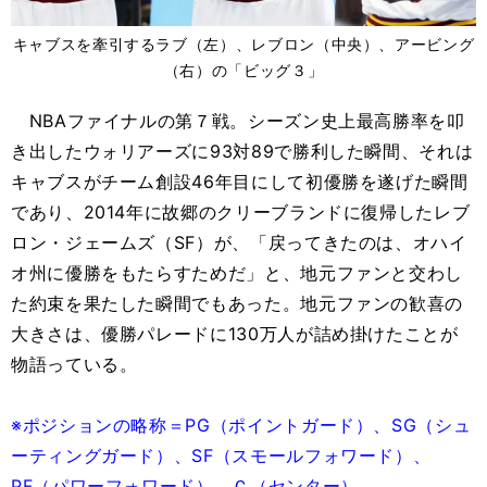
キャブスを牽引するラブ（左）、レブロン（中央）、アービング
（右）の「ビッグ３」
NBAファイナルの第７戦。シーズン史上最高勝率を叩
き出したウォリアーズに93対89で勝利した瞬間、それは
キャブスがチーム創設46年目にして初優勝を遂げた瞬間
であり、2014年に故郷のクリーブランドに復帰したレブ
ロン・ジェームズ（SF）が、「戻ってきたのは、オハイ
オ州に優勝をもたらすためだ」と、地元ファンと交わし
た約束を果たした瞬間でもあった。地元ファンの歓喜の
大きさは、優勝パレードに130万人が詰め掛けたことが
物語っている。
※ポジションの略称＝PG（ポイントガード）、SG（シュ
ーティングガード）、SF（スモールフォワード）、
PF（パワーフォワード）、Ｃ（センター）。