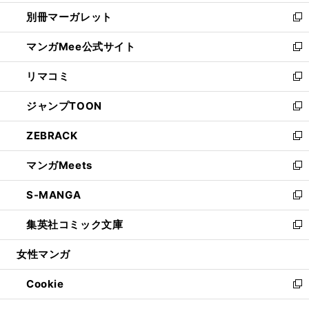
開
ウ
ウ
し
別冊マーガレット
く
で
ィ
い
新
開
ン
ウ
し
マンガMee公式サイト
く
ド
ィ
い
新
ウ
ン
ウ
し
リマコミ
で
ド
ィ
い
新
開
ウ
ン
ウ
し
ジャンプTOON
く
で
ド
ィ
い
新
開
ウ
ン
ウ
し
ZEBRACK
く
で
ド
ィ
い
新
開
ウ
ン
ウ
し
マンガMeets
く
で
ド
ィ
い
新
開
ウ
ン
ウ
し
S-MANGA
く
で
ド
ィ
い
新
開
ウ
ン
ウ
し
集英社コミック文庫
く
で
ド
ィ
い
新
開
ウ
ン
ウ
し
女性マンガ
く
で
ド
ィ
い
開
ウ
ン
ウ
Cookie
く
で
ド
ィ
新
開
ウ
ン
し