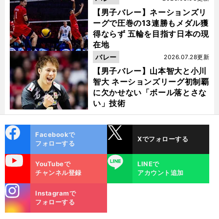
【男子バレー】ネーションズリ
ーグで圧巻の13連勝もメダル獲
得ならず 五輪を目指す日本の現
在地
バレー
2026.07.28更新
【男子バレー】山本智大と小川
智大 ネーションズリーグ初制覇
に欠かせない「ボール落とさな
い」技術
cebo
X
Facebookで
Xでフォローする
ok
フォローする
uTube
LINE
YouTubeで
LINEで
チャンネル登録
アカウント追加
stagra
Instagramで
m
フォローする